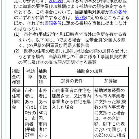
定にかかわらず、
次の表
に掲げる補助率及び補助限度額並
びに加算の要件及び加算額により補助金の額を算定するも
のとする。
この場合において、当該補助対象者が
次の各号
のいずれかに該当するときは、
第7条
に定めるところによる
ほか、それぞれ
当該各号
に定める書類を市長に提出しなけ
ればならない。
(1)
市外者
(平成27年4月1日時点で市外に住所を有する者
をいう。以下同じ。)
である場合 世帯全員
(外国人を除
く。)
の戸籍の附票及び同居人報告書
(2)
既存の住宅の取壊しに関し補助金の額の加算を受けよ
うとする場合 当該取壊しの工事に係る工事請負契約書
の写し及びその支払額が証明できる書類
補助
補助
補助
補助金の加算
金の
率
限度
加算の要件
加算額
種類
額
新築
市外
市外
市内事業者に住宅を
補助対象経費の
住宅
者に
者に
建築させ、又は市内
うち市内事業者
補助
あっ
あっ
事業者から住宅を購
に支払った額
(複
金
ては1
ては
入した場合
数の市内事業者
0分の
50万
に支払った場合
1、市
円、
は、その合計
内者
市内
額。以下この表
(平成
者に
において同じ。)
27年
あっ
の2分の1に相当