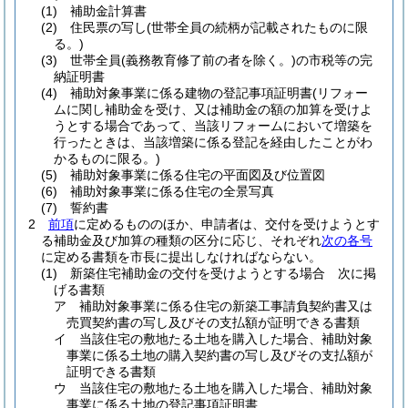
(1)
補助金計算書
(2)
住民票の写し
(世帯全員の続柄が記載されたものに限
る。)
(3)
世帯全員
(義務教育修了前の者を除く。)
の市税等の完
納証明書
(4)
補助対象事業に係る建物の登記事項証明書
(リフォー
ムに関し補助金を受け、又は補助金の額の加算を受けよ
うとする場合であって、当該リフォームにおいて増築を
行ったときは、当該増築に係る登記を経由したことがわ
かるものに限る。)
(5)
補助対象事業に係る住宅の平面図及び位置図
(6)
補助対象事業に係る住宅の全景写真
(7)
誓約書
2
前項
に定めるもののほか、申請者は、交付を受けようとす
る補助金及び加算の種類の区分に応じ、それぞれ
次の各号
に定める書類を市長に提出しなければならない。
(1)
新築住宅補助金の交付を受けようとする場合 次に掲
げる書類
ア
補助対象事業に係る住宅の新築工事請負契約書又は
売買契約書の写し及びその支払額が証明できる書類
イ
当該住宅の敷地たる土地を購入した場合、補助対象
事業に係る土地の購入契約書の写し及びその支払額が
証明できる書類
ウ
当該住宅の敷地たる土地を購入した場合、補助対象
事業に係る土地の登記事項証明書