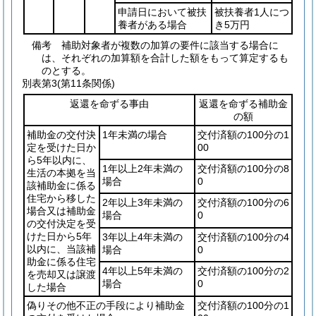
申請日において被扶
被扶養者1人につ
養者がある場合
き5万円
備考 補助対象者が複数の加算の要件に該当する場合に
は、それぞれの加算額を合計した額をもって算定するも
のとする。
別表第3
(第11条関係)
返還を命ずる事由
返還を命ずる補助金
の額
補助金の交付決
1年未満の場合
交付済額の100分の1
定を受けた日か
00
ら5年以内に、
1年以上2年未満の
交付済額の100分の8
生活の本拠を当
場合
0
該補助金に係る
住宅から移した
2年以上3年未満の
交付済額の100分の6
場合又は補助金
場合
0
の交付決定を受
けた日から5年
3年以上4年未満の
交付済額の100分の4
以内に、当該補
場合
0
助金に係る住宅
4年以上5年未満の
交付済額の100分の2
を売却又は譲渡
場合
0
した場合
偽りその他不正の手段により補助金
交付済額の100分の1