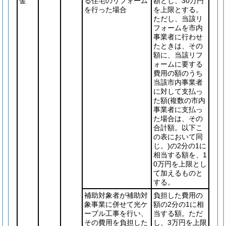
金
る住宅のリフォーム
額とし、30万円
を行った場合
を上限とする。
ただし、当該リ
フォームを市内
事業者に行わせ
たときは、その
額に、当該リフ
ォームに要する
費用の額のうち
当該市内事業者
に対して支払っ
た額
(複数の市内
事業者に支払っ
た場合は、その
合計額。以下こ
の表において同
じ。)
の2分の1に
相当する額を、1
0万円を上限とし
て加えるものと
する。
補助対象者が補助対
負担した費用の
象事業に併せて光ケ
額の2分の1に相
ーブル工事を行い、
当する額。ただ
その費用を負担した
し、3万円を上限