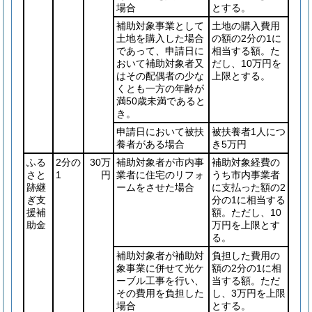
場合
とする。
補助対象事業として
土地の購入費用
土地を購入した場合
の額の2分の1に
であって、申請日に
相当する額。た
おいて補助対象者又
だし、10万円を
はその配偶者の少な
上限とする。
くとも一方の年齢が
満50歳未満であると
き。
申請日において被扶
被扶養者1人につ
養者がある場合
き5万円
ふる
2分の
30万
補助対象者が市内事
補助対象経費の
さと
1
円
業者に住宅のリフォ
うち市内事業者
跡継
ームをさせた場合
に支払った額の2
ぎ支
分の1に相当する
援補
額。ただし、10
助金
万円を上限とす
る。
補助対象者が補助対
負担した費用の
象事業に併せて光ケ
額の2分の1に相
ーブル工事を行い、
当する額。ただ
その費用を負担した
し、3万円を上限
場合
とする。