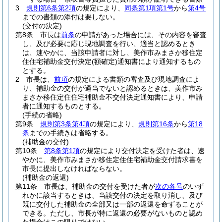
3
規則第6条第2項
の規定により、
同条第1項第1号
から
第4号
までの書類の添付は要しない。
(交付の決定)
第8条
市長は
前条
の申請があった場合には、その内容を審査
し、及び必要に応じ現地調査を行い、適当と認めるとき
は、速やかに、当該申請者に対し、美作市みまさか移住定
住住宅補助金交付決定
(額確定)
通知書により通知するもの
とする。
2
市長は、
前項
の規定による書類の審査及び現地調査によ
り、補助金の交付が適当でないと認めるときは、美作市み
まさか移住定住住宅補助金不交付決定通知書により、申請
者に通知するものとする。
(手続の省略)
第9条
規則第3条第4項
の規定により、
規則第16条
から
第18
条
までの手続きは省略する。
(補助金の交付)
第10条
第8条第1項
の規定により交付決定を受けた者は、速
やかに、美作市みまさか移住定住住宅補助金交付請求書を
市長に提出しなければならない。
(補助金の返還)
第11条
市長は、補助金の交付を受けた者が
次の各号
のいず
れかに該当するときは、当該交付の決定を取り消し、及び
既に交付した補助金の全部又は一部の返還を命ずることが
できる。
ただし、市長が特に返還の必要がないものと認め