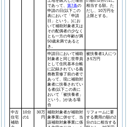
土地を購入した場合
の額の2分の1に
であって、
第7条
の
相当する額。た
申請の日
(以下この
だし、10万円を
表において「申請
上限とする。
日」という。)
にお
いて補助対象者又は
その配偶者の少なく
とも一方の年齢が満
50歳未満であると
き。
申請日において補助
被扶養者1人につ
対象者と同じ世帯員
き5万円
として住民基本台帳
に記録されている義
務教育修了前の者で
あって、現に補助対
象者に扶養されてい
る者
(以下この表に
おいて「被扶養者」
という。)
がある場
合
中古
10分
30万
補助対象者が補助対
リフォームに要
住宅
の1
円
象事業に併せて、当
する費用の額の2
補助
該補助対象事業に係
分の1に相当する