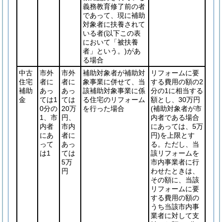
義務教育修了前の者
であって、現に補助
対象者に扶養されて
いる者
(以下この表
において「被扶養
者」という。)
があ
る場合
中古
市外
市外
補助対象者が補助対
リフォームに要
住宅
者に
者に
象事業に併せて、当
する費用の額の2
補助
あっ
あっ
該補助対象事業に係
分の1に相当する
金
ては1
ては
る住宅のリフォーム
額とし、30万円
0分の
20万
を行った場合
(補助対象者が市
1、市
円、
内者である場合
内者
市内
にあっては、5万
にあ
者に
円)
を上限とす
って
あっ
る。ただし、当
は1
ては
該リフォームを
5万
市内事業者に行
円
わせたときは、
その額に、当該
リフォームに要
する費用の額の
うち当該市内事
業者に対して支