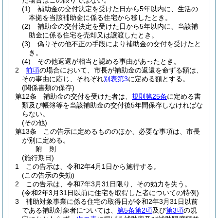
た場合はこの限りではない。
(1)
補助金の交付決定を受けた日から5年以内に、生活の
本拠を当該補助金に係る住宅から移したとき。
(2)
補助金の交付決定を受けた日から5年以内に、当該補
助金に係る住宅を売却又は譲渡したとき。
(3)
偽りその他不正の手段により補助金の交付を受けたと
き。
(4)
その他返還が相当と認める事由があったとき。
2
前項
の場合において、市長が補助金の返還を命ずる額は、
その事由に応じ、それぞれ
別表第3
に定める額とする。
(関係書類の保存)
第12条
補助金の交付を受けた者は、
規則第25条
に定める書
類及び帳簿等を当該補助金の交付後5年間保存しなければな
らない。
(その他)
第13条
この告示に定めるもののほか、必要な事項は、市長
が別に定める。
附
則
(施行期日)
1
この告示は、令和2年4月1日から施行する。
(この告示の失効)
2
この告示は、令和7年3月31日限り、その効力を失う。
(令和2年3月31日以前に住宅を取得した者についての特例)
3
補助対象事業に係る住宅の取得日が令和2年3月31日以前
である補助対象者については、
第5条第2項
及び
第3項
の規