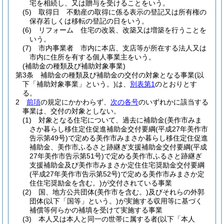
宅を相続し、又は贈与を受けることをいう。
(5)
取得日 不動産の取得に係る表示の登記又は所有権の
保存若しくは移転の登記の日をいう。
(6)
リフォーム 住宅の改装、改築又は増築を行うことを
いう。
(7)
市内事業者 市内に本店、支店等が所在する法人又は
市内に住所を有する個人事業主をいう。
(補助金の種類及び補助対象事業)
第3条
補助金の種類及び補助金の交付の対象となる事業
(以
下「補助対象事業」という。)
は、
別表第1
のとおりとす
る。
2
前項
の規定にかかわらず、
次の各号
のいずれかに該当する
事業は、交付の対象としない。
(1)
対象となる住宅について、過去に補助金
(美作市みま
さか暮らし移住定住促進補助金交付要綱
(平成27年美作市
告示第49号)
で定める美作市みまさか暮らし移住定住促進
補助金、美作市ふるさと跡継ぎ支援補助金交付要綱
(平成
27年美作市告示第51号)
で定める美作市ふるさと跡継ぎ
支援補助金及び美作市みまさか定住住宅奨励金交付要綱
(平成27年美作市告示第52号)
で定める美作市みまさか定
住住宅奨励金を含む。)
が交付されている事業
(2)
国、地方公共団体
(美作市を含む。)
及びそれらの外郭
団体
(以下「国等」という。)
が実施する収用等に基づく
補償等何らかの補填を受けて実施する事業
(3)
本人又は本人と同一の世帯に属する者
(以下「本人