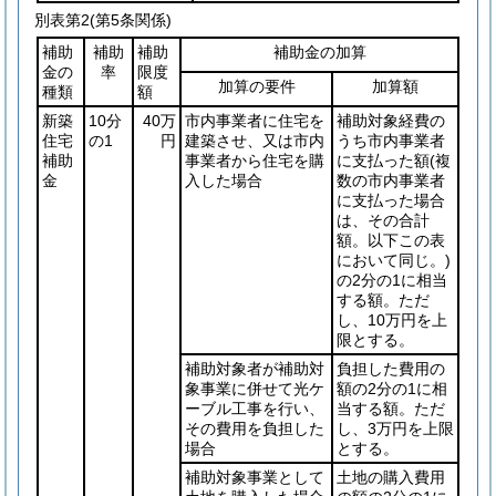
別表第2
(第5条関係)
補助
補助
補助
補助金の加算
金の
率
限度
加算の要件
加算額
種類
額
新築
10分
40万
市内事業者に住宅を
補助対象経費の
住宅
の1
円
建築させ、又は市内
うち市内事業者
補助
事業者から住宅を購
に支払った額
(複
金
入した場合
数の市内事業者
に支払った場合
は、その合計
額。以下この表
において同じ。)
の2分の1に相当
する額。ただ
し、10万円を上
限とする。
補助対象者が補助対
負担した費用の
象事業に併せて光ケ
額の2分の1に相
ーブル工事を行い、
当する額。ただ
その費用を負担した
し、3万円を上限
場合
とする。
補助対象事業として
土地の購入費用