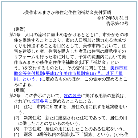
○美作市みまさか移住定住住宅補助金交付要綱
令和2年3月31日
告示第42号
(趣旨)
第1条
人口の流出に歯止めをかけるとともに、市外からの移
住を促進することにより、市の人口増加と活力ある地域づ
くりを推進することを目的として、美作市内において、住
宅を建築した者、住宅を購入した者又は住宅の継承後その
リフォームを行った者に対して、予算の範囲内において美
作市みまさか移住定住住宅補助金
(以下「補助金」とい
う。)
を交付するものとし、その交付に関しては、
美作市補
助金等交付規則
(平成17年美作市規則第187号。以下「規
則」という。)
に定めるもののほか、この告示の定めるとこ
ろによる。
(定義)
第2条
この告示において、
次の各号
に掲げる用語の意義は、
それぞれ
当該各号
に定めるところによる。
(1)
住宅 市内に所在する、居住の用に供する建築物をい
う。
(2)
新築住宅 新たに建築された住宅であって、居住の用
に供したことのないものをいう。
(3)
中古住宅 居住の用に供したことのある住宅をいう。
(4)
継承 3親等以内の親族
(以下「親族」という。)
から住