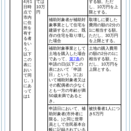
4月1
ては
する額。ただ
日時
10万
し、10万円を上
点で
円
限とする。
市内
補助対象者が補助対
取壊しに要した
に住
象事業として住宅を
費用の額の2分の
所を
建築するために、既
1に相当する額。
有す
存の住宅を取り壊し
ただし、30万円
る者
た場合
を上限とする。
をい
補助対象事業として
土地の購入費用
う。
土地を購入した場合
の額の2分の1に
以下
であって、
第7条
の
相当する額。た
この
申請の日
(以下この
だし、10万円を
表に
表において「申請
上限とする。
おい
日」という。)
にお
て同
いて補助対象者又は
じ。)
その配偶者の少なく
にあ
とも一方の年齢が満
って
50歳未満であると
は1
き。
申請日において、補
被扶養者1人につ
助対象者
(市外者に
き5万円
限る。)
と同じ世帯
員として住民基本台
帳に記録されている