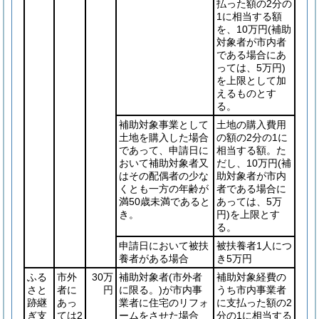
払った額の2分の
1に相当する額
を、10万円
(補助
対象者が市内者
である場合にあ
っては、5万円)
を上限として加
えるものとす
る。
補助対象事業として
土地の購入費用
土地を購入した場合
の額の2分の1に
であって、申請日に
相当する額。た
おいて補助対象者又
だし、10万円
(補
はその配偶者の少な
助対象者が市内
くとも一方の年齢が
者である場合に
満50歳未満であると
あっては、5万
き。
円)
を上限とす
る。
申請日において被扶
被扶養者1人につ
養者がある場合
き5万円
ふる
市外
30万
補助対象者
(市外者
補助対象経費の
さと
者に
円
に限る。)
が市内事
うち市内事業者
跡継
あっ
業者に住宅のリフォ
に支払った額の2
ぎ支
ては2
ームをさせた場合
分の1に相当する