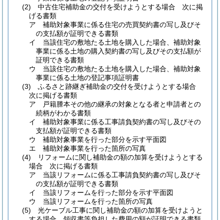
(2)
中古住宅補助金の交付を受けようとする場合 次に掲
げる書類
ア
補助対象事業に係る住宅の売買契約書の写し及びそ
の支払額が証明できる書類
イ
当該住宅の敷地たる土地を購入した場合、補助対象
事業に係る土地の購入契約書の写し及びその支払額が
証明できる書類
ウ
当該住宅の敷地たる土地を購入した場合、補助対象
事業に係る土地の登記事項証明書
(3)
ふるさと跡継ぎ補助金の交付を受けようとする場合
次に掲げる書類
ア
戸籍謄本その他の継承の対象となる者と申請者との
続柄がわかる書類
イ
補助対象事業に係る工事請負契約書の写し及びその
支払額が証明できる書類
ウ
補助対象事業を行った部分を示す平面図
エ
補助対象事業を行った箇所の写真
(4)
リフォームに関し補助金の額の加算を受けようとする
場合 次に掲げる書類
ア
当該リフォームに係る工事請負契約書の写し及びそ
の支払額が証明できる書類
イ
当該リフォームを行った部分を示す平面図
ウ
当該リフォームを行った箇所の写真
(5)
光ケーブル工事に関し補助金の額の加算を受けようと
する場合 領収書等負担した費用の額が証明できる書類