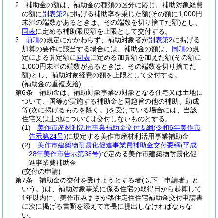
2
補助金の額は、補助金の種類の区分に応じ、補助対象経費
の額に
別表第2
に掲げる補助率を乗じた額
(その額に1,000円
未満の端数があるときは、その端数を切り捨てた額)
とし、
同表
に定める補助限度額を上限として交付する。
3
前項
の規定にかかわらず、補助対象者が
別表第2
に掲げる
加算の要件に該当する場合には、補助金の額は、
同項
の規
定による算定額に
同表
に定める加算額を加えた額
(その額に
1,000円未満の端数があるときは、その端数を切り捨てた
額)
とし、補助対象経費の額を上限として交付する。
(補助金の重複支給)
第6条
補助金は、補助対象事業の対象となる住宅又は土地に
ついて、国等が実施する補助金と同趣旨の他の補助、助成
等
(次に掲げるものを除く。)
を受けている場合には、当該
住宅又は土地については交付しないものとする。
(1)
美作市産材利活用事業補助金交付要綱
(令和6年美作市
告示第24号)
に規定する美作市産材利活用事業補助金
(2)
美作市建築物耐震化促進事業費補助金交付要綱
(平成
28年美作市告示第38号)
で定める美作市建築物耐震化促
進事業費補助金
(交付の申請)
第7条
補助金の交付を受けようとする者
(以下「申請者」と
いう。)
は、補助対象事業に係る住宅の取得日から起算して
1年以内に、美作市みまさか移住定住住宅補助金交付申請書
に次に掲げる書類を添えて市長に提出しなければならな
い。