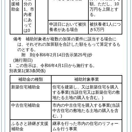
援補
分の
額。ただし、10
助金
1、市
万円を上限とす
内者
る。
にあ
申請日において被扶
被扶養者1人につ
って
養者がある場合
き5万円
は0
備考 補助対象者が複数の加算の要件に該当する場合に
は、それぞれの加算額を合計した額をもって算定するも
のとする。
附
則
(令和6年2月14日
告示第25号)
抄
(施行期日)
1
この告示は、令和6年4月1日から施行する。
別表第1
(第3条関係)
補助金の種類
補助対象事業
新築住宅補助金
住宅を建築し、又は新築住宅を購入
する事業
(当該住宅又は新築住宅の敷
地たる土地の購入を含む。)
中古住宅補助金
市内の中古住宅を購入する事業
(当該
中古住宅の敷地たる土地の購入を含
む。)
ふるさと跡継ぎ支援
継承を行った市内の住宅のリフォー
補助金
ムを行う事業