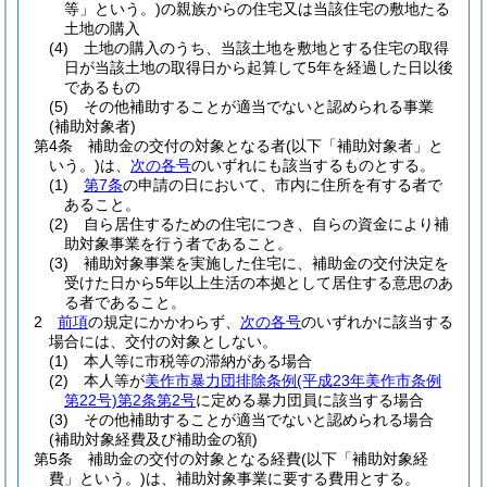
等」という。)
の親族からの住宅又は当該住宅の敷地たる
土地の購入
(4)
土地の購入のうち、当該土地を敷地とする住宅の取得
日が当該土地の取得日から起算して5年を経過した日以後
であるもの
(5)
その他補助することが適当でないと認められる事業
(補助対象者)
第4条
補助金の交付の対象となる者
(以下「補助対象者」と
いう。)
は、
次の各号
のいずれにも該当するものとする。
(1)
第7条
の申請の日において、市内に住所を有する者で
あること。
(2)
自ら居住するための住宅につき、自らの資金により補
助対象事業を行う者であること。
(3)
補助対象事業を実施した住宅に、補助金の交付決定を
受けた日から5年以上生活の本拠として居住する意思のあ
る者であること。
2
前項
の規定にかかわらず、
次の各号
のいずれかに該当する
場合には、交付の対象としない。
(1)
本人等に市税等の滞納がある場合
(2)
本人等が
美作市暴力団排除条例
(平成23年美作市条例
第22号)
第2条第2号
に定める暴力団員に該当する場合
(3)
その他補助することが適当でないと認められる場合
(補助対象経費及び補助金の額)
第5条
補助金の交付の対象となる経費
(以下「補助対象経
費」という。)
は、補助対象事業に要する費用とする。