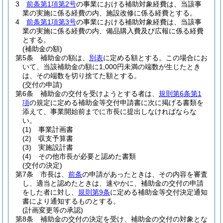
3
前条第1項第2号
の事業における補助対象経費は、当該事
業の実施に係る経費の内、施設改修に係る経費とする。
4
前条第1項第3号
の事業における補助対象経費は、当該事
業の実施に係る経費の内、備品購入費及び広報に係る経費
とする。
(補助金の額)
第5条
補助金の額は、
別表
に定める額とする。
この場合にお
いて、当該補助金の額に1,000円未満の端数が生じたとき
は、その端数を切り捨てた額とする。
(交付の申請)
第6条
補助金の交付を受けようとする者は、
規則第6条第1
項
の規定に定める補助金等交付申請書に次に掲げる書類を
添えて、事業開始前までに市長に提出しなければならな
い。
(1)
事業計画書
(2)
収支予算書
(3)
実施設計書
(4)
その他市長が必要と認めた書類
(交付の決定)
第7条
市長は、
前条
の申請があったときは、その内容を審査
し、適当と認めたときは、速やかに、補助金の交付の申請
をした者に対し、
規則第9条
に定める補助金等交付決定通知
書により通知するものとする。
(計画変更等の承認)
第8条
補助金の交付の決定を受け、補助金の交付の対象とな