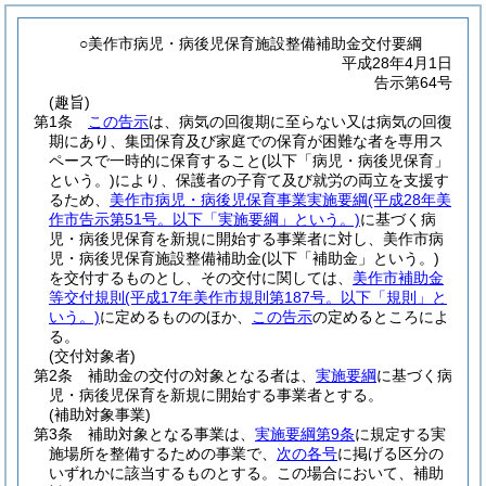
○美作市病児・病後児保育施設整備補助金交付要綱
平成28年4月1日
告示第64号
(趣旨)
第1条
この告示
は、病気の回復期に至らない又は病気の回復
期にあり、集団保育及び家庭での保育が困難な者を専用ス
ペースで一時的に保育すること
(以下「病児・病後児保育」
という。)
により、保護者の子育て及び就労の両立を支援す
るため、
美作市病児・病後児保育事業実施要綱
(平成28年美
作市告示第51号。以下「実施要綱」という。)
に基づく病
児・病後児保育を新規に開始する事業者に対し、美作市病
児・病後児保育施設整備補助金
(以下「補助金」という。)
を交付するものとし、その交付に関しては、
美作市補助金
等交付規則
(平成17年美作市規則第187号。以下「規則」と
いう。)
に定めるもののほか、
この告示
の定めるところによ
る。
(交付対象者)
第2条
補助金の交付の対象となる者は、
実施要綱
に基づく病
児・病後児保育を新規に開始する事業者とする。
(補助対象事業)
第3条
補助対象となる事業は、
実施要綱第9条
に規定する実
施場所を整備するための事業で、
次の各号
に掲げる区分の
いずれかに該当するものとする。
この場合において、補助