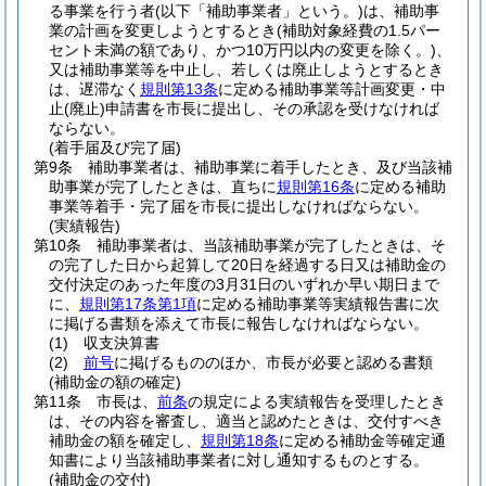
る事業を行う者
(以下「補助事業者」という。)
は、補助事
業の計画を変更しようとするとき
(補助対象経費の1.5パー
セント未満の額であり、かつ10万円以内の変更を除く。)
、
又は補助事業等を中止し、若しくは廃止しようとするとき
は、遅滞なく
規則第13条
に定める補助事業等計画変更・中
止
(廃止)
申請書を市長に提出し、その承認を受けなければ
ならない。
(着手届及び完了届)
第9条
補助事業者は、補助事業に着手したとき、及び当該補
助事業が完了したときは、直ちに
規則第16条
に定める補助
事業等着手・完了届を市長に提出しなければならない。
(実績報告)
第10条
補助事業者は、当該補助事業が完了したときは、そ
の完了した日から起算して20日を経過する日又は補助金の
交付決定のあった年度の3月31日のいずれか早い期日まで
に、
規則第17条第1項
に定める補助事業等実績報告書に次
に掲げる書類を添えて市長に報告しなければならない。
(1)
収支決算書
(2)
前号
に掲げるもののほか、市長が必要と認める書類
(補助金の額の確定)
第11条
市長は、
前条
の規定による実績報告を受理したとき
は、その内容を審査し、適当と認めたときは、交付すべき
補助金の額を確定し、
規則第18条
に定める補助金等確定通
知書により当該補助事業者に対し通知するものとする。
(補助金の交付)