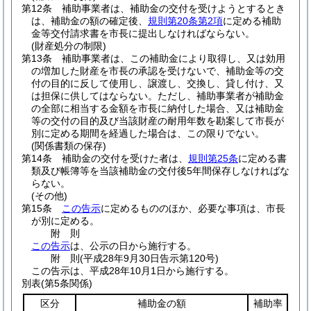
第12条
補助事業者は、補助金の交付を受けようとするとき
は、補助金の額の確定後、
規則第20条第2項
に定める補助
金等交付請求書を市長に提出しなければならない。
(財産処分の制限)
第13条
補助事業者は、この補助金により取得し、又は効用
の増加した財産を市長の承認を受けないで、補助金等の交
付の目的に反して使用し、譲渡し、交換し、貸し付け、又
は担保に供してはならない。
ただし、補助事業者が補助金
の全部に相当する金額を市長に納付した場合、又は補助金
等の交付の目的及び当該財産の耐用年数を勘案して市長が
別に定める期間を経過した場合は、この限りでない。
(関係書類の保存)
第14条
補助金の交付を受けた者は、
規則第25条
に定める書
類及び帳簿等を当該補助金の交付後5年間保存しなければな
らない。
(その他)
第15条
この告示
に定めるもののほか、必要な事項は、市長
が別に定める。
附
則
この告示
は、公示の日から施行する。
附
則
(平成28年9月30日
告示第120号)
この告示は、平成28年10月1日から施行する。
別表
(第5条関係)
区分
補助金の額
補助率