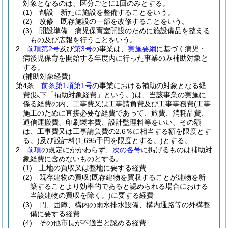
対象となるのは、区分ごとに1回のみとする。
(1)
創設 新たに施設を整備することをいう。
(2)
改修 既存施設の一部を改修することをいう。
(3)
開設準備 病児保育室開設のために施設備品を整える
もの及び広報を行うことをいう。
2
前項第2号
及び
第3号
の事業は、
実施要綱
に基づく病児・
病後児保育を開始する年度内に行った事業のみ補助対象と
する。
(補助対象経費)
第4条
前条第1項第1号
の事業における補助の対象となる経
費
(以下「補助対象経費」という。)
は、当該事業の実施に
係る経費の内、工事費又は工事請負費及び工事事務費
(工事
施工のために直接必要な経費であって、旅費、消耗品費、
通信運搬費、印刷製本費、設計監理料等をいい、その額
は、工事費又は工事請負費の2.6％に相当する額を限度とす
る。)
及び設計料
(1,695千円を限度とする。)
とする。
2
前項
の規定にかかわらず、
次の各号
に掲げるものは補助対
象経費に含めないものとする。
(1)
土地の買収又は整地に要する経費
(2)
既存建物の買収
(既存建物を買収することが建物を新
築することより効率的であると認められる場合における
当該建物の買収を除く。)
に要する経費
(3)
門、囲障、構内の雨水排水設備、構内通路等の外構整
備に要する経費
(4)
その他市長が不適当と認める経費