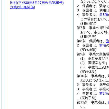
なければならない
附則
(平成30年3月27日告示第35号)
2
保護者は、緊急
別表
(第8条関係)
3
保護者は、利用
4
事業者は、
前3項
この場合において
(利用期間)
第7条
事業の1回の
おいて、市長が特
(利用料等)
第8条
保護者は、
2
保護者は、
前項
(実施場所)
第9条
事業の実施
(1)
保育室及び児
(2)
調理室を有す
(3)
事故防止及び
(実施体制)
第10条
事業者は、
ね3人につき1人
2
事業者は、病児
3
事業者は、事業
4
事業者は、
前3項
(実施手続)
第11条
事業者は、
い。