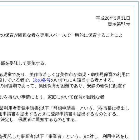
平成28年3月31日
告示第51号
での保育が困難な者を専用スペースで一時的に保育することによ
一部を委託して実施する。
る児童であり、美作市若しくは美作市が病児・病後児保育の利用に
務している者で、
次の各号
のいずれにも該当する者とする。
の回復期であって、集団保育が困難であり、安静の確保に配慮す
むを得ない事情により、家庭において保育が困難な者
業利用者登録申請書
(以下「登録申請書」という。)
を市長に提出し
用申請書を提出するときに登録申請書を提出するものとする。
を決定し、保護者に通知するものとする。
を受託した事業者
(以下「事業者」という。)
に対し、利用申込をし