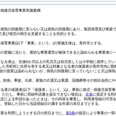
・病後児保育事業実施要綱
、病気の回復期に至らない又は病気の回復期にあり、集団保育及び家庭
て及び就労の両立を支援することを目的とする。
児保育事業
(以下「事業」という。)
の実施主体は、美作市とする。
業の実施に当たり、適切な事業運営が確保できると認められる事業者に
となる者は、生後6か月以上の乳児又は幼児若しくは小学校に就学してい
した市町村に住所を有する者又は対象となる者の保護者が美作市内に勤
状の急変は認められないが、病気の回復期に至っていないこと又は病気
、疾病、事故、出産、家族の介護又は看護、冠婚葬祭その他社会的にや
する者の保護者
(以下「保護者」という。)
は、事前に病児・病後児保育事
。
ただし、事前に登録申請書を提出できない場合は、
次条
に規定する利
規定による申請があったときは、その内容を審査し、利用者登録の可否
は、登録した日から当該登録日の属する年度の末日までとする。
事業を利用しようとする日の前日までに、
第3条
の規定により事業の一部