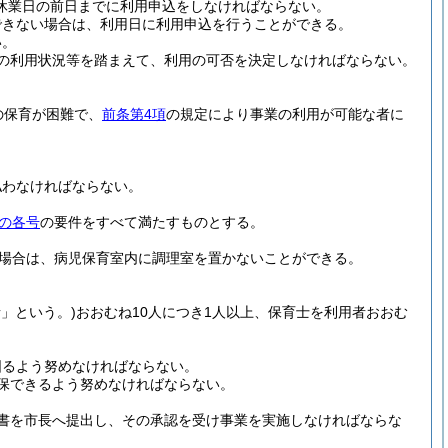
休業日の前日までに利用申込をしなければならない。
できない場合は、利用日に利用申込を行うことができる。
い。
の利用状況等を踏まえて、利用の可否を決定しなければならない。
。
の保育が困難で、
前条第4項
の規定により事業の利用が可能な者に
払わなければならない。
の各号
の要件をすべて満たすものとする。
場合は、病児保育室内に調理室を置かないことができる。
者」という。)
おおむね10人につき1人以上、保育士を利用者おおむ
図るよう努めなければならない。
保できるよう努めなければならない。
書を市長へ提出し、その承認を受け事業を実施しなければならな