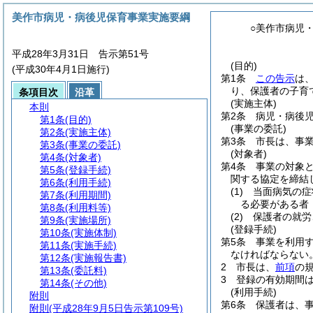
美作市病児・病後児保育事業実施要綱
○美作市病児
平成28年3月31日 告示第51号
(目的)
(平成30年4月1日施行)
第1条
この告示
は
り、保護者の子育
条項目次
沿革
(実施主体)
本則
第2条
病児・病後
第1条
(目的)
(事業の委託)
第2条
(実施主体)
第3条
市長は、事
第3条
(事業の委託)
(対象者)
第4条
(対象者)
第4条
事業の対象
第5条
(登録手続)
関する協定を締結
第6条
(利用手続)
(1)
当面病気の症
第7条
(利用期間)
る必要がある者
第8条
(利用料等)
(2)
保護者の就労
第9条
(実施場所)
(登録手続)
第10条
(実施体制)
第5条
事業を利用
第11条
(実施手続)
なければならない
第12条
(実施報告書)
2
市長は、
前項
の
第13条
(委託料)
3
登録の有効期間
第14条
(その他)
(利用手続)
附則
第6条
保護者は、
附則
(平成28年9月5日告示第109号)