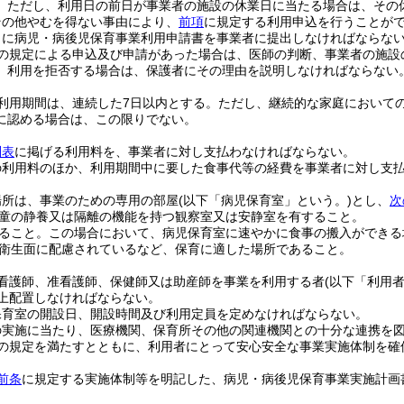
。
ただし、利用日の前日が事業者の施設の休業日に当たる場合は、その
その他やむを得ない事由により、
前項
に規定する利用申込を行うことが
日に病児・病後児保育事業利用申請書を事業者に提出しなければならな
の規定による申込及び申請があった場合は、医師の判断、事業者の施設
、利用を拒否する場合は、保護者にその理由を説明しなければならない
利用期間は、連続した7日以内とする。
ただし、継続的な家庭において
に認める場合は、この限りでない。
別表
に掲げる利用料を、事業者に対し支払わなければならない。
の利用料のほか、利用期間中に要した食事代等の経費を事業者に対し支
場所は、事業のための専用の部屋
(以下「病児保育室」という。)
とし、
次
童の静養又は隔離の機能を持つ観察室又は安静室を有すること。
ること。
この場合において、病児保育室に速やかに食事の搬入ができる
衛生面に配慮されているなど、保育に適した場所であること。
看護師、准看護師、保健師又は助産師を事業を利用する者
(以下「利用
以上配置しなければならない。
保育室の開設日、開設時間及び利用定員を定めなければならない。
の実施に当たり、医療機関、保育所その他の関連機関との十分な連携を
の規定を満たすとともに、利用者にとって安心安全な事業実施体制を確
前条
に規定する実施体制等を明記した、病児・病後児保育事業実施計画