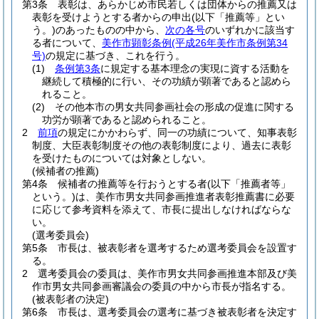
第3条
表彰は、あらかじめ市民若しくは団体からの推薦又は
表彰を受けようとする者からの申出
(以下「推薦等」とい
う。)
のあったものの中から、
次の各号
のいずれかに該当す
る者について、
美作市顕彰条例
(平成26年美作市条例第34
号)
の規定に基づき、これを行う。
(1)
条例第3条
に規定する基本理念の実現に資する活動を
継続して積極的に行い、その功績が顕著であると認めら
れること。
(2)
その他本市の男女共同参画社会の形成の促進に関する
功労が顕著であると認められること。
2
前項
の規定にかかわらず、同一の功績について、知事表彰
制度、大臣表彰制度その他の表彰制度により、過去に表彰
を受けたものについては対象としない。
(候補者の推薦)
第4条
候補者の推薦等を行おうとする者
(以下「推薦者等」
という。)
は、美作市男女共同参画推進者表彰推薦書に必要
に応じて参考資料を添えて、市長に提出しなければならな
い。
(選考委員会)
第5条
市長は、被表彰者を選考するため選考委員会を設置す
る。
2
選考委員会の委員は、美作市男女共同参画推進本部及び美
作市男女共同参画審議会の委員の中から市長が指名する。
(被表彰者の決定)
第6条
市長は、選考委員会の選考に基づき被表彰者を決定す