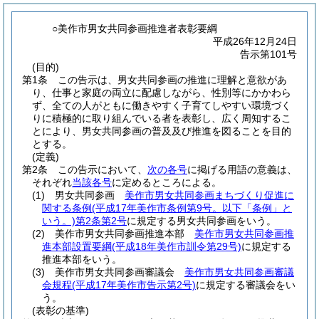
○美作市男女共同参画推進者表彰要綱
平成26年12月24日
告示第101号
(目的)
第1条
この告示は、男女共同参画の推進に理解と意欲があ
り、仕事と家庭の両立に配慮しながら、性別等にかかわら
ず、全ての人がともに働きやすく子育てしやすい環境づく
りに積極的に取り組んでいる者を表彰し、広く周知するこ
とにより、男女共同参画の普及及び推進を図ることを目的
とする。
(定義)
第2条
この告示において、
次の各号
に掲げる用語の意義は、
それぞれ
当該各号
に定めるところによる。
(1)
男女共同参画
美作市男女共同参画まちづくり促進に
関する条例
(平成17年美作市条例第9号。以下「条例」と
いう。)
第2条第2号
に規定する男女共同参画をいう。
(2)
美作市男女共同参画推進本部
美作市男女共同参画推
進本部設置要綱
(平成18年美作市訓令第29号)
に規定する
推進本部をいう。
(3)
美作市男女共同参画審議会
美作市男女共同参画審議
会規程
(平成17年美作市告示第2号)
に規定する審議会をい
う。
(表彰の基準)