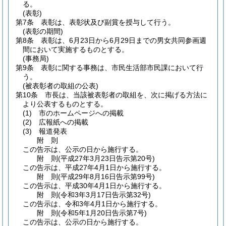
る。
(表彰)
第7条
表彰は、表彰状及び副賞を授与して行う。
(表彰の期間)
第8条
表彰は、6月23日から6月29日までの男女共同参画週
間において実施するものとする。
(事務局)
第9条
表彰に関する事務は、市民生活部市民課において行
う。
(被表彰者の取組の公表)
第10条
市長は、当該被表彰者の取組を、次に掲げる方法に
より公表するものとする。
(1)
市のホームページへの掲載
(2)
広報紙への掲載
(3)
報道発表
附
則
この告示は、公示の日から施行する。
附
則
(平成27年3月23日
告示第20号)
この告示は、平成27年4月1日から施行する。
附
則
(平成29年8月16日
告示第99号)
この告示は、平成30年4月1日から施行する。
附
則
(令和3年3月17日
告示第32号)
この告示は、令和3年4月1日から施行する。
附
則
(令和5年1月20日
告示第7号)
この告示は、公示の日から施行する。