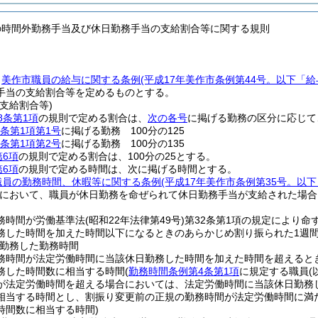
の時間外勤務手当及び休日勤務手当の支給割合等に関する規則
、
美作市職員の給与に関する条例
(平成17年美作市条例第44号。以下「
手当の支給割合等を定めるものとする。
支給割合等)
8条第1項
の規則で定める割合は、
次の各号
に掲げる勤務の区分に応じて
条第1項第1号
に掲げる勤務 100分の125
条第1項第2号
に掲げる勤務 100分の135
第6項
の規則で定める割合は、100分の25とする。
第6項
の規則で定める時間は、次に掲げる時間とする。
職員の勤務時間、休暇等に関する条例
(平成17年美作市条例第35号。以
において、職員が休日勤務を命ぜられて休日勤務手当が支給された場合
務時間が労働基準法
(昭和22年法律第49号)
第32条第1項の規定により命
務した時間を加えた時間以下になるときのあらかじめ割り振られた1週
勤務した勤務時間
務時間が法定労働時間に当該休日勤務した時間を加えた時間を超えると
務した時間数に相当する時間
(
勤務時間条例第4条第1項
に規定する職員
(
が法定労働時間を超える場合においては、法定労働時間に当該休日勤務
相当する時間とし、割振り変更前の正規の勤務時間が法定労働時間に満
時間数に相当する時間)