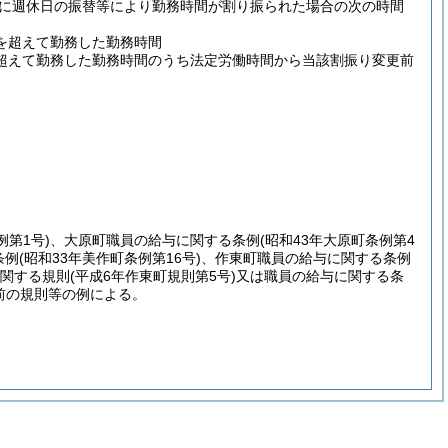
に週休日の振替等により勤務時間が割り振られた場合の次の時間
を超えて勤務した勤務時間
超えて勤務した勤務時間のうち法定労働時間から当該割振り変更前
例第1号)
、大原町職員の給与に関する条例
(昭和43年大原町条例第4
条例
(昭和33年美作町条例第16号)
、作東町職員の給与に関する条例
関する規則
(平成6年作東町規則第5号)
又は職員の給与に関する条
前の規則等の例による。