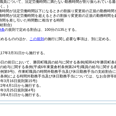
職員について、法定労働時間に満たない勤務時間が割り振られている週
く。)
務時間が法定労働時間以下になるときの割振り変更前の正規の勤務時間
務時間が法定労働時間を超えるときの割振り変更前の正規の勤務時間を
時間を差し引いた時間数に相当する時間
給割合)
9条
の規則で定める割合は、100分の135とする。
定めるもののほか、
この規則
の施行に関し必要な事項は、別に定める。
17年3月31日から施行する。
の日の前日において、勝田町職員の給与に関する条例
(昭和42年勝田町条
の給与に関する条例
(平成6年東粟倉村条例第24号)
職員の給与に関する
例第9号)
、作東町職員の時間外勤務手当及び休日勤務手当の支給割合に
条例)
による時間外勤務手当及び休日勤務手当については、なお合併等
2年3月16日
規則第15号)
2年4月1日から施行する。
3年3月25日
規則第4号)
3年4月1日から施行する。