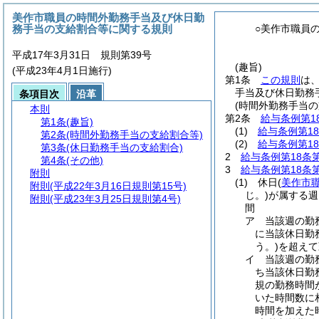
美作市職員の時間外勤務手当及び休日勤
務手当の支給割合等に関する規則
○美作市職員
平成17年3月31日 規則第39号
(趣旨)
(平成23年4月1日施行)
第1条
この規則
は
手当及び休日勤務
条項目次
沿革
(時間外勤務手当の
本則
第2条
給与条例第1
第1条
(趣旨)
(1)
給与条例第18
第2条
(時間外勤務手当の支給割合等)
(2)
給与条例第18
第3条
(休日勤務手当の支給割合)
2
給与条例第18条
第4条
(その他)
3
給与条例第18条
附則
(1)
休日
(
美作市
附則
(平成22年3月16日規則第15号)
じ。)
が属する週
附則
(平成23年3月25日規則第4号)
間
ア
当該週の勤
に当該休日勤
う。)
を超えて
イ
当該週の勤
ち当該休日勤
規の勤務時間
いた時間数に
時間を加えた