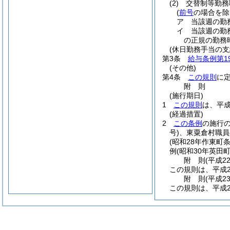
(2)
交替制等勤務
(
前号
の場合を除
ア
当該週の勤
イ
当該週の勤
の正規の勤務
(休日勤務手当の支
第3条
給与条例第1
(その他)
第4条
この規則
に
附
則
(施行期日)
1
この規則
は、平成
(経過措置)
2
この条例
の施行
号)
、東粟倉村職員
(昭和28年作東町条
例
(昭和30年英田町
附
則
(平成2
この規則は、平成2
附
則
(平成2
この規則は、平成2