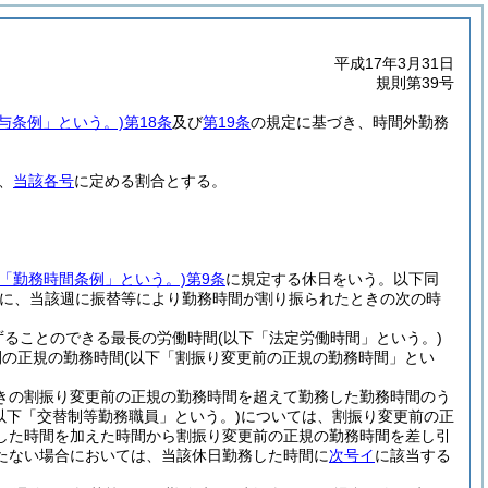
平成17年3月31日
規則第39号
給与条例」という。)
第18条
及び
第19条
の規定に基づき、時間外勤務
、
当該各号
に定める割合とする。
下「勤務時間条例」という。)
第9条
に規定する休日をいう。以下同
に、当該週に振替等により勤務時間が割り振られたときの次の時
ずることのできる最長の労働時間
(以下「法定労働時間」という。)
間の正規の勤務時間
(以下「割振り変更前の正規の勤務時間」とい
きの割振り変更前の正規の勤務時間を超えて勤務した勤務時間のう
以下「交替制等勤務職員」という。)
については、割振り変更前の正
した時間を加えた時間から割振り変更前の正規の勤務時間を差し引
たない場合においては、当該休日勤務した時間に
次号イ
に該当する