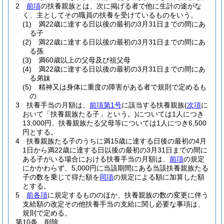
2
前項
の扶養親族とは、次に掲げる者で他に生計の途がな
く、主としてその職員の扶養を受けているものをいう。
(1)
満22歳に達する日以後の最初の3月31日までの間にあ
る子
(2)
満22歳に達する日以後の最初の3月31日までの間にあ
る孫
(3)
満60歳以上の父母及び祖父母
(4)
満22歳に達する日以後の最初の3月31日までの間にあ
る弟妹
(5)
精神又は身体に重度の障害がある者で規則で定めるも
の
3
扶養手当の月額は、
前項第1号
に該当する扶養親族
(
次項
に
おいて「扶養親族たる子」という。)
については1人につき
13,000円、扶養親族たる父母等については1人につき6,500
円とする。
4
扶養親族たる子のうちに満15歳に達する日後の最初の4月
1日から満22歳に達する日以後の最初の3月31日までの間に
ある子がいる場合における扶養手当の月額は、
前項
の規定
にかかわらず、5,000円に当該期間にある当該扶養親族たる
子の数を乗じて得た額を
同項
の規定による額に加算した額
とする。
5
前各項
に規定するもののほか、扶養親族の数の変更に伴う
支給額の改定その他扶養手当の支給に関し必要な事項は、
規則で定める。
第10条
削除