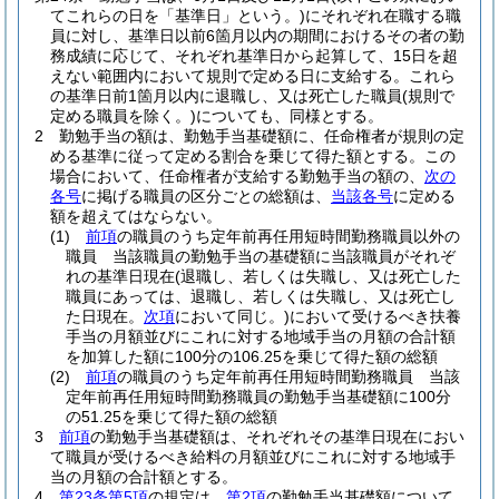
てこれらの日を「基準日」という。)
にそれぞれ在職する職
員に対し、基準日以前6箇月以内の期間におけるその者の勤
務成績に応じて、それぞれ基準日から起算して、15日を超
えない範囲内において規則で定める日に支給する。
これら
の基準日前1箇月以内に退職し、又は死亡した職員
(規則で
定める職員を除く。)
についても、同様とする。
2
勤勉手当の額は、勤勉手当基礎額に、任命権者が規則の定
める基準に従って定める割合を乗じて得た額とする。
この
場合において、任命権者が支給する勤勉手当の額の、
次の
各号
に掲げる職員の区分ごとの総額は、
当該各号
に定める
額を超えてはならない。
(1)
前項
の職員のうち定年前再任用短時間勤務職員以外の
職員 当該職員の勤勉手当の基礎額に当該職員がそれぞ
れの基準日現在
(退職し、若しくは失職し、又は死亡した
職員にあっては、退職し、若しくは失職し、又は死亡し
た日現在。
次項
において同じ。)
において受けるべき扶養
手当の月額並びにこれに対する地域手当の月額の合計額
を加算した額に100分の106.25を乗じて得た額の総額
(2)
前項
の職員のうち定年前再任用短時間勤務職員 当該
定年前再任用短時間勤務職員の勤勉手当基礎額に100分
の51.25を乗じて得た額の総額
3
前項
の勤勉手当基礎額は、それぞれその基準日現在におい
て職員が受けるべき給料の月額並びにこれに対する地域手
当の月額の合計額とする。
4
第23条第5項
の規定は、
第2項
の勤勉手当基礎額について