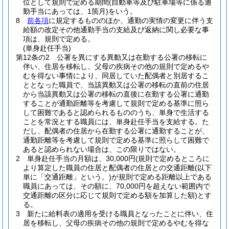
位として規則で定める期間
(自動車等及び駐車場等に係る通
勤手当にあっては、1箇月)
をいう。
8
前各項
に規定するもののほか、通勤の実情の変更に伴う支
給額の改定その他通勤手当の支給及び返納に関し必要な事
項は、規則で定める。
(単身赴任手当)
第12条の2
公署を異にする異動又は在勤する公署の移転に
伴い、住居を移転し、父母の疾病その他の規則で定めるや
むを得ない事情により、同居していた配偶者と別居するこ
ととなった職員で、当該異動又は公署の移転の直前の住居
から当該異動又は公署の移転の直後に在勤する公署に通勤
することが通勤距離等を考慮して規則で定める基準に照ら
して困難であると認められるもののうち、単身で生活する
ことを常況とする職員には、単身赴任手当を支給する。
た
だし、配偶者の住居から在勤する公署に通勤することが、
通勤距離等を考慮して規則で定める基準に照らして困難で
あると認められない場合は、この限りではない。
2
単身赴任手当の月額は、30,000円
(規則で定めるところに
より算定した職員の住居と配偶者の住居との交通距離
(以下
単に「交通距離」という。)
が規則で定める距離以上である
職員にあっては、その額に、70,000円を超えない範囲内で
交通距離の区分に応じて規則で定める額を加算した額)
とす
る。
3
新たに給料表の適用を受ける職員となったことに伴い、住
居を移転し、父母の疾病その他の規則で定めるやむを得な