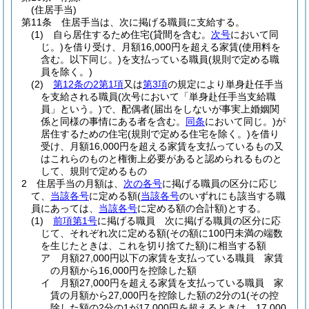
(住居手当)
第11条
住居手当は、次に掲げる職員に支給する。
(1)
自ら居住するため住宅
(貸間を含む。
次号
において同
じ。)
を借り受け、月額16,000円を超える家賃
(使用料を
含む。以下同じ。)
を支払っている職員
(規則で定める職
員を除く。)
(2)
第12条の2第1項
又は
第3項
の規定により単身赴任手当
を支給される職員
(次号において「単身赴任手当支給職
員」という。)
で、配偶者
(届出をしないが事実上婚姻関
係と同様の事情にある者を含む。
同条
において同じ。)
が
居住するための住宅
(規則で定める住宅を除く。)
を借り
受け、月額16,000円を超える家賃を支払っているもの又
はこれらのものと権衡上必要があると認められるものと
して、規則で定めるもの
2
住居手当の月額は、
次の各号
に掲げる職員の区分に応じ
て、
当該各号
に定める額
(
当該各号
のいずれにも該当する職
員にあっては、
当該各号
に定める額の合計額)
とする。
(1)
前項第1号
に掲げる職員 次に掲げる職員の区分に応
じて、それぞれ次に定める額
(その額に100円未満の端数
を生じたときは、これを切り捨てた額)
に相当する額
ア
月額27,000円以下の家賃を支払っている職員 家賃
の月額から16,000円を控除した額
イ
月額27,000円を超える家賃を支払っている職員 家
賃の月額から27,000円を控除した額の2分の1
(その控
除した額の2分の1が17,000円を超えるときは、17,000