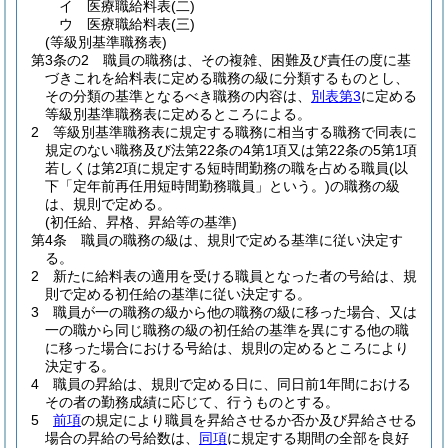
イ
医療職給料表
(二)
ウ
医療職給料表
(三)
(等級別基準職務表)
第3条の2
職員の職務は、その複雑、困難及び責任の度に基
づきこれを給料表に定める職務の級に分類するものとし、
その分類の基準となるべき職務の内容は、
別表第3
に定める
等級別基準職務表に定めるところによる。
2
等級別基準職務表に規定する職務に相当する職務で同表に
規定のない職務及び法第22条の4第1項又は第22条の5第1項
若しくは第2項に規定する短時間勤務の職を占める職員
(以
下「定年前再任用短時間勤務職員」という。)
の職務の級
は、規則で定める。
(初任給、昇格、昇給等の基準)
第4条
職員の職務の級は、規則で定める基準に従い決定す
る。
2
新たに給料表の適用を受ける職員となった者の号給は、規
則で定める初任給の基準に従い決定する。
3
職員が一の職務の級から他の職務の級に移った場合、又は
一の職から同じ職務の級の初任給の基準を異にする他の職
に移った場合における号給は、規則の定めるところにより
決定する。
4
職員の昇給は、規則で定める日に、同日前1年間における
その者の勤務成績に応じて、行うものとする。
5
前項
の規定により職員を昇給させるか否か及び昇給させる
場合の昇給の号給数は、
同項
に規定する期間の全部を良好