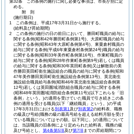
第32条
この条例の施行に関し必要な事項は、市長が別に定
める。
附
則
(施行期日)
1
この条例は、平成17年3月31日から施行する。
(給料及び昇給期間)
2
この条例の施行の日の前日において、勝田町職員の給与に
関する条例
(昭和42年勝田町条例第1号)
、大原町職員の給与
に関する条例
(昭和43年大原町条例第4号)
、東粟倉村職員の
給与に関する条例
(平成6年東粟倉村条例第24号)
職員の給与
に関する条例
(昭和33年美作町条例第16号)
、作東町職員の
給与に関する条例
(昭和28年作東町条例第9号)
若しくは職員
の給与に関する条例
(昭和30年英田町条例)
又は解散前の美
作勝田英田町衛生施設組合の職員の給与に関する条例
(昭和
47年美作勝田英田町衛生施設組合条例第13号)
、英北衛生
施設組合職員給与条例
(昭和46年英北衛生施設組合条例第
12号)
若しくは英田圏域消防組合職員の給与に関する条例
(昭和48年英田圏域消防組合条例第11号)
(以下これらを「旧
条例」という。)
の適用を受けていた職員で引き続きこの条
例の適用を受ける職員
(以下「継続職員」という。)
の平成
17年3月31日における
別表第1
及び
別表第2
の給料表、職務
の級及び号給
(職務の級の最高号給を超える給料月額を受け
ている職員についてはその額。以下同じ。)
の適用について
は、当該職員の旧条例により定められた給料表、職務の級
及び号給とし、
第4条第5項
及び
第7項
までの昇給期間につ