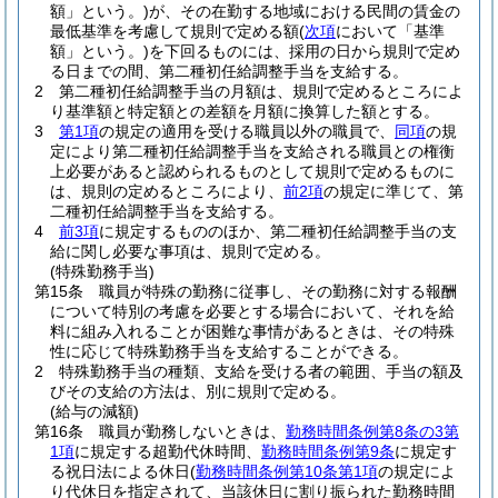
額」という。)
が、その在勤する地域における民間の賃金の
最低基準を考慮して規則で定める額
(
次項
において「基準
額」という。)
を下回るものには、採用の日から規則で定め
る日までの間、第二種初任給調整手当を支給する。
2
第二種初任給調整手当の月額は、規則で定めるところによ
り基準額と特定額との差額を月額に換算した額とする。
3
第1項
の規定の適用を受ける職員以外の職員で、
同項
の規
定により第二種初任給調整手当を支給される職員との権衡
上必要があると認められるものとして規則で定めるものに
は、規則の定めるところにより、
前2項
の規定に準じて、第
二種初任給調整手当を支給する。
4
前3項
に規定するもののほか、第二種初任給調整手当の支
給に関し必要な事項は、規則で定める。
(特殊勤務手当)
第15条
職員が特殊の勤務に従事し、その勤務に対する報酬
について特別の考慮を必要とする場合において、それを給
料に組み入れることが困難な事情があるときは、その特殊
性に応じて特殊勤務手当を支給することができる。
2
特殊勤務手当の種類、支給を受ける者の範囲、手当の額及
びその支給の方法は、別に規則で定める。
(給与の減額)
第16条
職員が勤務しないときは、
勤務時間条例第8条の3第
1項
に規定する超勤代休時間、
勤務時間条例第9条
に規定す
る祝日法による休日
(
勤務時間条例第10条第1項
の規定によ
り代休日を指定されて、当該休日に割り振られた勤務時間