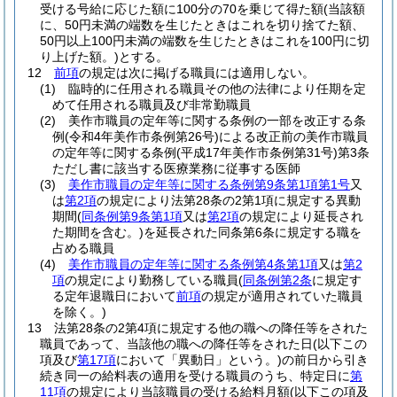
受ける号給に応じた額に100分の70を乗じて得た額
(当該額
に、50円未満の端数を生じたときはこれを切り捨てた額、
50円以上100円未満の端数を生じたときはこれを100円に切
り上げた額。)
とする。
12
前項
の規定は次に掲げる職員には適用しない。
(1)
臨時的に任用される職員その他の法律により任期を定
めて任用される職員及び非常勤職員
(2)
美作市職員の定年等に関する条例の一部を改正する条
例
(令和4年美作市条例第26号)
による改正前の美作市職員
の定年等に関する条例
(平成17年美作市条例第31号)
第3条
ただし書に該当する医療業務に従事する医師
(3)
美作市職員の定年等に関する条例第9条第1項第1号
又
は
第2項
の規定により法第28条の2第1項に規定する異動
期間
(
同条例第9条第1項
又は
第2項
の規定により延長され
た期間を含む。)
を延長された同条第6条に規定する職を
占める職員
(4)
美作市職員の定年等に関する条例第4条第1項
又は
第2
項
の規定により勤務している職員
(
同条例第2条
に規定す
る定年退職日において
前項
の規定が適用されていた職員
を除く。)
13
法第28条の2第4項に規定する他の職への降任等をされた
職員であって、当該他の職への降任等をされた日
(以下この
項及び
第17項
において「異動日」という。)
の前日から引き
続き同一の給料表の適用を受ける職員のうち、特定日に
第
11項
の規定により当該職員の受ける給料月額
(以下この項及