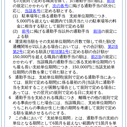
もの
(規則で定める職員を除く。)
の通勤手当の額は、
前項
の規定にかかわらず、
次の各号
に掲げる通勤手当の区分に
応じ、
当該各号
に定める額とする。
(1)
駐車場等に係る通勤手当 支給単位期間につき、
5,000円を超えない範囲内で1箇月当たりの駐車場等の料
金に相当する額として規則で定める額
(2)
前号
に掲げる通勤手当以外の通勤手当
前項
の規定に
よる額
4
運賃相当額をその支給単位期間の月数で除して得た額
(交
通機関等が2以上ある場合においては、その合計額)
、
第2項
第2号
に定める額及び
前項第1号
に定める額の合計額が
150,000円を超える職員の通勤手当の額は、
前2項
の規定に
かかわらず、当該職員の通勤手当に係る支給単位期間のう
ち最も長い支給単位期間につき、150,000円に当該支給単
位期間の月数を乗じて得た額とする。
5
通勤手当は、支給単位期間
(規則で定める通勤手当にあっ
ては、規則で定める期間)
に係る最初の月
(当該月に通勤手
当を支給することが困難な場合として規則で定める場合に
あっては、その翌月)
の規則で定める日に支給する。
6
通勤手当を支給される職員につき、離職その他の規則で定
める事由が生じた場合には、当該職員に、支給単位期間の
うちこれらの事由が生じた後の期間を考慮して規則で定め
る額を返納させるものとする。
7
この条において「支給単位期間」とは、通勤手当の支給の
単位となる期間として6箇月を超えない範囲内で1箇月を単