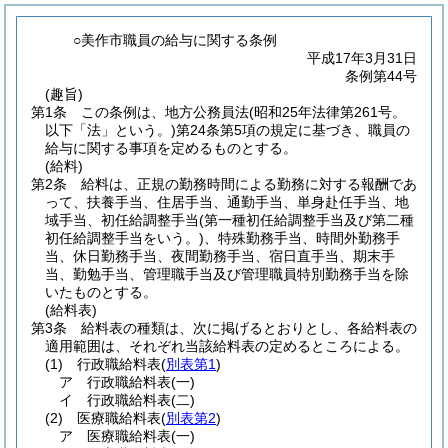
○美作市職員の給与に関する条例
平成17年3月31日
条例第44号
(趣旨)
第1条
この条例は、地方公務員法
(昭和25年法律第261号。
以下「法」という。)
第24条第5項の規定に基づき、職員の
給与に関する事項を定めるものとする。
(給料)
第2条
給料は、正規の勤務時間による勤務に対する報酬であ
って、扶養手当、住居手当、通勤手当、単身赴任手当、地
域手当、初任給調整手当
(第一種初任給調整手当及び第二種
初任給調整手当をいう。)
、特殊勤務手当、時間外勤務手
当、休日勤務手当、夜間勤務手当、宿日直手当、期末手
当、勤勉手当、管理職手当及び管理職員特別勤務手当を除
いたものとする。
(給料表)
第3条
給料表の種類は、次に掲げるとおりとし、各給料表の
適用範囲は、それぞれ当該給料表の定めるところによる。
(1)
行政職給料表
(
別表第1
)
ア
行政職給料表
(一)
イ
行政職給料表
(二)
(2)
医療職給料表
(
別表第2
)
ア
医療職給料表
(一)