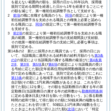
を超えない範囲内の額を、採用の日から35年以内、採用後
規則で定める期間を経過した日から1年を経過するごとにそ
の額を減じて、第一種初任給調整手当として支給する。
2
前項
の職に在職する職員のうち、
同項
の規定により第一種
初任給調整手当を支給される職員との権衡上必要と認めら
れる職員には、
同項
の規定に準じて第一種初任給調整手当
を支給する。
3
前2項
の規定により第一種初任給調整手当を支給される職
員の範囲、第一種初任給調整手当の支給期間及び支給額、
その他第一種初任給調整手当の支給に関し必要な事項は、
規則で定める。
第14条の2
新たに採用された職員であって、採用の日にお
いて、当該職員に適用される給料表の給料月額のうち
第3条
の2
の規定により当該職員の属する職務の級並びに
第4条第
2項
、
第3項
、
第5項
及び
第6項
の規定により当該職員の受け
る号給に応じた額
(定年前再任用短時間勤務職員その他の規
則で定める職員にあっては、規則で定める額)
並びにこれに
第13条
の規定による地域手当の支給割合を乗じて得た額の
合計額
(その額に1円未満の端数があるときは、これを切り
捨てた額)
に12を乗じ、その額を当該勤務日の属する年の算
定勤務日
(当該勤務日の属する年の総和数から
勤務時間条例
に定める週休日及び休日を除いた日数をいう。)
に係る勤務
時間の総和で除して得た額
(その額に50銭未満の端数を生じ
たときはこれを切り捨て、50銭以上1円未満の端数を生じ
たときはこれを1円に切り上げた額)
(
次項
において「特定