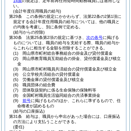
14条
の規定は、定年前再任用短時間勤務職員には適用しな
い。
(会計年度任用職員の給与)
第29条
この条例の規定にかかわらず、法第22条の2第1項に
規定する会計年度任用職員の給与については、他の職員と
の均衡を考慮し、別に条例で定める。
(給与からの控除)
第30条
法第25条第2項の規定に基づき、
次の各号
に掲げる
ものについては、職員の給与を支給する際、職員の給与か
らこれらに相当する金額を控除することができる。
(1)
岡山県市町村総合事務組合の掛金及び貸付償還金
(2)
岡山県教育職員互助組合の掛金、貸付償還金及び積立
金
(3)
岡山県市町村職員共済組合の貸付償還金及び積立金
(4)
公立学校共済組合の貸付償還金
(5)
労働金庫の貸付償還金及び積立金
(6)
職員団体の組合費
(7)
団体取扱契約に係る生命保険の保険料等
(8)
全国町村職員生活協同組合の共済事業掛金
(9)
前号
に掲げるもののほか、これらに準ずるもので、任
命権者が認めるもの
(給与の口座振込)
第31条
給与は、職員から申出があった場合には、口座振込
の方法により支払うことができる。
(委任)