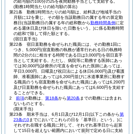
の給与額の100分の25を夜間勤務手当として支給する。
(勤務1時間当たりの給与額の算出)
第21条
勤務1時間当たりの給与額は、給料及び地域手当の
月額に12を乗じ、その額を当該勤務日の属する年の算定勤
務日
(当該勤務日の属する年の総和数から
勤務時間条例
に定
める週休日及び休日を除いた日数をいう。)
に係る勤務時間
の総和で除して得た額とする。
(宿日直手当)
第22条
宿日直勤務を命ぜられた職員には、その勤務1回に
つき、5,000円
(宿直勤務の執務が通常行われる日の執務時
間の2分の1に相当する時間である日は3,000円)
を宿日直手
当として支給する。
ただし、病院等に勤務する医師にあっ
ては30,000円
(診療所の宅直を命ぜられた医師にあっては、
平日3,000円、日曜及び祝日法による休日6,000円)
及び看護
師、准看護師にあっては6,200円並びに水道事業所に勤務す
る職員のうち宿直勤務を命ぜられた職員にあっては6,200円
及び日直勤務を命ぜられた職員にあっては6,600円を支給す
ることができる。
2
前項
の勤務は、
第18条
から
第20条
までの勤務には含まれ
ないものとする。
(期末手当)
第23条
期末手当は、6月1日及び12月1日
(以下この条から
第
23条の3
までにおいてこれらの日を「基準日」という。)
に
それぞれ在職する職員に対して、それぞれ基準日から起算
して15日を超えない範囲内において規則で定める日に支給