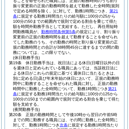
ることを命ぜられた職員には、正規の勤務時間のうち割り
振り変更前の正規の勤務時間を超えて勤務した全時間
(規則
で定める時間を除く。)
に対して、勤務1時間につき、
第21
条
に規定する勤務1時間当たりの給与額に100分の25から
100分の50までの範囲内で規則で定める割合を乗じて得た
額を時間外勤務手当として支給する。
ただし、再任用短時
間勤務職員が、
勤務時間条例第5条
の規定により、割り振り
変更前の正規の勤務時間を超えて勤務することを命ぜられ
てした勤務のうち、その勤務の時間と割り振り変更前の正
規の勤務時間との合計が38時間45分に達するまでの間の勤
務については、この限りでない。
(休日勤務手当)
第19条
休日勤務手当は、祝日法による休日
(日曜日以外の日
を週休日と定められている職員にあっては、当該祝日法に
よる休日がこれらの規定に基づく週休日に当たるときは、
別に定める日)
及び年末年始の休日において、正規の勤務時
間中に勤務することを命ぜられた職員に対し、正規の勤務
時間中に勤務した全時間について、勤務1時間につき
第21
条
に規定する勤務1時間当たりの給与額に100分の125から
100分の150までの範囲内で規則で定める割合を乗じて得た
額を支給する。
(夜間勤務手当)
第20条
正規の勤務時間として午後10時から翌日の午前5時
までの間に勤務する職員には、その間に勤務した全時間に
対して、勤務1時間につき
次条
に規定する勤務1時間当たり