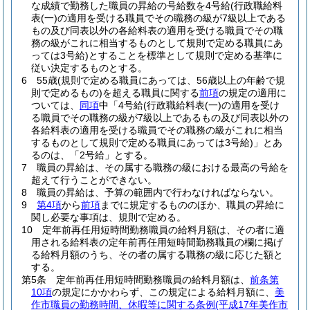
な成績で勤務した職員の昇給の号給数を4号給
(行政職給料
表
(一)
の適用を受ける職員でその職務の級が7級以上である
もの及び同表以外の各給料表の適用を受ける職員でその職
務の級がこれに相当するものとして規則で定める職員にあ
っては3号給)
とすることを標準として規則で定める基準に
従い決定するものとする。
6
55歳
(規則で定める職員にあっては、56歳以上の年齢で規
則で定めるもの)
を超える職員に関する
前項
の規定の適用に
ついては、
同項
中「4号給
(行政職給料表
(一)
の適用を受け
る職員でその職務の級が7級以上であるもの及び同表以外の
各給料表の適用を受ける職員でその職務の級がこれに相当
するものとして規則で定める職員にあっては3号給)
」とあ
るのは、「2号給」とする。
7
職員の昇給は、その属する職務の級における最高の号給を
超えて行うことができない。
8
職員の昇給は、予算の範囲内で行わなければならない。
9
第4項
から
前項
までに規定するもののほか、職員の昇給に
関し必要な事項は、規則で定める。
10
定年前再任用短時間勤務職員の給料月額は、その者に適
用される給料表の定年前再任用短時間勤務職員の欄に掲げ
る給料月額のうち、その者の属する職務の級に応じた額と
する。
第5条
定年前再任用短時間勤務職員の給料月額は、
前条第
10項
の規定にかかわらず、この規定による給料月額に、
美
作市職員の勤務時間、休暇等に関する条例
(平成17年美作市