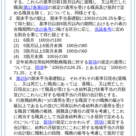
する。
これらの基準日前1箇月以内に退職し、又は死亡した
職員
(
第17条第5項
の規定の適用を受ける職員及び規則で定
める職員を除く。)
についても、同様とする。
2
期末手当の額は、期末手当基礎額に100分の126.25を乗じ
て得た額に、基準日以前6箇月以内の期間におけるその者の
在職期間の
次の各号
に掲げる区分に応じ、
当該各号
に定め
る割合を乗じて得た額とする。
(1)
6箇月 100分の100
(2)
5箇月以上6箇月未満 100分の80
(3)
3箇月以上5箇月未満 100分の60
(4)
3箇月未満 100分の30
3
定年前再任用短時間勤務職員に対する
前項
の規定の適用に
ついては、
同項
中「100分の126.25」とあるのは「100分の
71.25」とする。
4
第2項
の期末手当基礎額は、それぞれその基準日現在
(退職
し、又は死亡した職員にあっては、退職し、又は死亡した
日現在)
において職員が受けるべき給料及び扶養手当の月額
並びにこれらに対する地域手当の月額の合計額とする。
5
行政職給料表
(一)
の適用を受ける職員でその職務の級が3
級以上であるもの並びに同表以外の各給料表の適用を受け
る職員で職務の複雑、困難及び責任の度等を考慮してこれ
に相当する職員として当該各給料表につき規則で定めるも
のについては、
前項
の規定にかかわらず、
同項
に規定する
合計額に、給料の月額並びにこれに対する地域手当の月額
の合計額に職制上の段階、職務の級等を考慮して規則で定