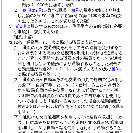
円)
を11,000円に加算した額
(2)
前項第2号
に掲げる職員
前号
の規定の例により算出
した額の2分の1に相当する額
(その額に100円未満の端数
を生じたときは、これを切り捨てた額)
3
前2項
に規定するもののほか、住居手当の支給に関し必要
な事項は、規則で定める。
(通勤手当)
第12条
通勤手当は、次に掲げる職員に支給する。
(1)
通勤のため交通機関を利用してその運賃を負担するこ
とを常例とする職員
(交通機関を利用しなければ通勤する
ことが著しく困難である職員以外の職員であって交通機
関を利用しないで徒歩により通勤するものとした場合の
通勤距離が片道2キロメートル未満であるもの及び
第3号
に掲げる職員を除く。)
(2)
通勤のため自動車その他交通の用具で規則で定めるも
の
(以下「自動車等」という。)
を使用することを常例と
する職員
(自動車等を使用しなければ通勤することが著し
く困難である職員以外の職員であって自動車等を使用し
ないで徒歩により通勤するものとした場合の通勤距離が
片道2キロメートル未満であるもの及び
次号
に掲げる職員
を除く。)
(3)
通勤のため交通機関を利用してその運賃を負担し、か
つ、自動車等を使用することを常例とする職員
(交通機関
を利用し、又は自動車等を使用しなければ通勤すること