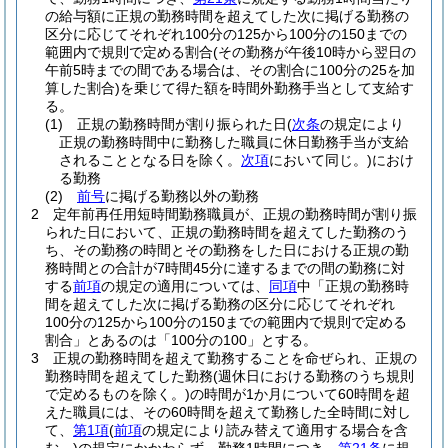
の給与額に正規の勤務時間を超えてした次に掲げる勤務の
区分に応じてそれぞれ100分の125から100分の150までの
範囲内で規則で定める割合
(その勤務が午後10時から翌日の
午前5時までの間である場合は、その割合に100分の25を加
算した割合)
を乗じて得た額を時間外勤務手当として支給す
る。
(1)
正規の勤務時間が割り振られた日
(
次条
の規定により
正規の勤務時間中に勤務した職員に休日勤務手当が支給
されることとなる日を除く。
次項
において同じ。)
におけ
る勤務
(2)
前号
に掲げる勤務以外の勤務
2
定年前再任用短時間勤務職員が、正規の勤務時間が割り振
られた日において、正規の勤務時間を超えてした勤務のう
ち、その勤務の時間とその勤務をした日における正規の勤
務時間との合計が7時間45分に達するまでの間の勤務に対
する
前項
の規定の適用については、
同項
中「正規の勤務時
間を超えてした次に掲げる勤務の区分に応じてそれぞれ
100分の125から100分の150までの範囲内で規則で定める
割合」とあるのは「100分の100」とする。
3
正規の勤務時間を超えて勤務することを命ぜられ、正規の
勤務時間を超えてした勤務
(週休日における勤務のうち規則
で定めるものを除く。)
の時間が1か月について60時間を超
えた職員には、その60時間を超えて勤務した全時間に対し
て、
第1項
(
前項
の規定により読み替えて適用する場合を含