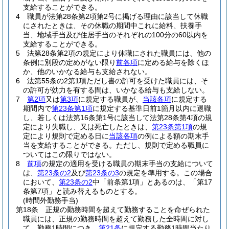
支給することができる。
4
職員が法第28条第2項第2号に掲げる理由に該当して休職
にされたときは、その休職の期間中これに給料、扶養手
当、地域手当及び住居手当のそれぞれの100分の60以内を
支給することができる。
5
法第28条第2項の規定により休職にされた職員には、他の
条例に別段の定めがない限り
前各項
に定める給与を除くほ
か、他のいかなる給与も支給されない。
6
法第55条の2第1項ただし書の許可を受けた職員には、そ
の許可が効力を有する間は、いかなる給与も支給しない。
7
第2項
又は
第3項
に規定する職員が、
当該各項
に規定する
期間内で
第23条第1項
に規定する基準日前1箇月以内に退職
し、若しくは法第16条第1号に該当して法第28条第4項の規
定により失職し、又は死亡したときは、
第23条第1項
の規
定により規則で定める日に
当該各項
の例による額の期末手
当を支給することができる。
ただし、規則で定める職員に
ついてはこの限りではない。
8
前項
の規定の適用を受ける職員の期末手当の支給について
は、
第23条の2
及び
第23条の3
の規定を準用する。
この場合
において、
第23条の2
中「前条第1項」とあるのは、「第17
条第7項」と読み替えるものとする。
(時間外勤務手当)
第18条
正規の勤務時間を超えて勤務することを命ぜられた
職員には、正規の勤務時間を超えて勤務した全時間に対し
て、勤務1時間につき、
第21条
に規定する勤務1時間当たり