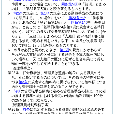
準用する。
この場合において、
同条第5項
中「前項」とある
のは、「第24条第3項」と読み替えるものとする。
5
前2条
の規定は、
第1項
の規定による勤勉手当の支給につ
いて準用する。
この場合において、
第23条の2
中「前条第1
項」とあるのは「第24条第1項」と、
同条第1号
中「基準日
から」とあるのは「基準日
(第24条第1項に規定する基準日
をいう。以下この条及び次条第3項第3号において同じ。)
か
ら」と、「支給日」とあるのは「支給日
(第24条第1項に規
定する規則で定める日をいう。以下この条及び次条第1項に
おいて同じ。)
」と読み替えるものとする。
6
市長が必要と認めたときは、
第2項
の規定にかかわらず、
それぞれの支給日の区分に応ずる割合を予算の範囲内にお
いて増率し、又は支給日の区分に応ずる割合を乗じて得た
額の一部を均等して支給することができる。
(管理職手当)
第25条
任命権者は、管理又は監督の地位にある職員のう
ち、別に指定するものについては、その職務の特殊性に基
づき
第3条
に規定する給料表に掲げられている給料額につき
適正な管理職手当額表を定めることができる。
2
前項
の管理職手当額表に定める管理職手当の額は、その者
の属する職務の級における最高の号給の給料月額の100分
の25を超えてはならない。
(管理職員特別勤務手当)
第26条
前条
に規定する職にある職員が臨時又は緊急の必要