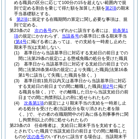
める職員の区分に応じて100分の15を超えない範囲内で規
則で定める割合を乗じて得た額を加算した額を
第2項
の期末
手当基礎額とする。
6
第2項
に規定する在職期間の算定に関し必要な事項は、規
則で定める。
第23条の2
次の各号
のいずれかに該当する者には、
前条第1
項
の規定にかかわらず、
当該各号
の基準日に係る期末手当
(
第4号
に掲げる者にあっては、その支給を一時差し止めた
期末手当)
は支給しない。
(1)
基準日から当該基準日に対応する支給日の前日までの
間に法第29条の規定による懲戒免職の処分を受けた職員
(2)
基準日から当該基準日に対応する支給日の前日までの
間に法第28条第4項の規定により失職した職員
(法第16条
第1号に該当して失職した職員を除く。)
(3)
基準日前1箇月以内又は基準日から当該基準日に対応
する支給日の前日までの間に離職した職員
(
前2号
に掲げ
る職員を除く。)
で、その離職した日から当該支給日の前
日までの間に拘禁刑以上の刑に処せられたもの
(4)
次条第1項
の規定により期末手当の支給を一時差し止
める処分を受けた者
(当該処分を取り消された者を除
く。)
で、その者の在職期間中の行為に係る刑事事件に関
し拘禁刑以上の刑に処せられたもの
第23条の3
任命権者は、支給日に期末手当を支給すること
とされていた職員で当該支給日の前日までの間に離職した
ものが
次の各号
のいずれかに該当する場合は、当該期末手