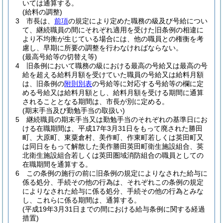
いては通算する。
(給料の調整)
3
市長は、
前項
の規定により定めた職務の級及び号給につい
て、継続職員の間にそれぞれ適用を受けた旧条例の相違に
より不均衡が生じている場合には、他の職員との権衡を考
慮し、早期に所要の調整を行わなければならない。
(最高号給等の切替え等)
4
旧条例において職務の級における最高の号給又は最高の号
給を超える給料月額を受けていた職員の号給又は給料月額
は、旧条例の
附則別表
の号給等に対応する号給等の欄に定
める号給又は給料月額とし、給料月額を受ける期間に通算
されることとなる期間は、市長が別に定める。
(期末手当及び勤勉手当の取扱い)
5
継続職員の期末手当又は勤勉手当のそれぞれの基準日にお
ける在職期間は、平成17年3月31日をもって廃された勝田
町、大原町、東粟倉村、美作町、作東町若しくは英田町又
は同日をもって解散した美作勝田英田町衛生施設組合、英
北衛生施設組合若しくは英田圏域消防組合の職員としての
在職期間を通算する。
6
この条例の施行の前に旧条例の規定によりなされた給与に
係る処分、手続その他の行為は、それぞれこの条例の規定
によりなされた給与に係る処分、手続その他の行為とみな
し、これらに係る期間は、通算する。
(平成19年3月31日までの間における給与条例に関する経過
措置)