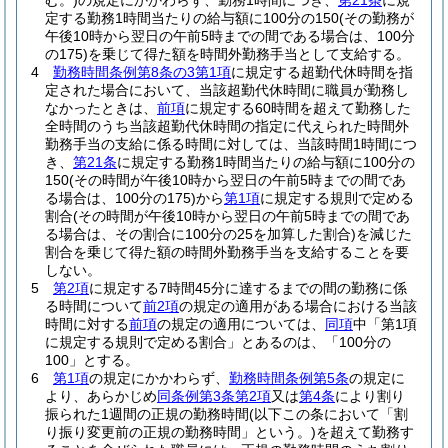
む。)
の規定にかかわらず、勤務1時間につき、
第21条
に規
定する勤務1時間当たりの給与額に100分の150
(その勤務が
午後10時から翌日の午前5時までの間である場合は、100分
の175)
を乗じて得た額を時間外勤務手当として支給する。
4
勤務時間条例第8条の3第1項
に規定する超勤代休時間を指
定された場合において、当該超勤代休時間に職員が勤務し
なかったときは、
前項
に規定する60時間を超えて勤務した
全時間のうち当該超勤代休時間の指定に代えられた時間外
勤務手当の支給に係る時間に対しては、当該時間1時間につ
き、
第21条
に規定する勤務1時間当たりの給与額に100分の
150
(その時間が午後10時から翌日の午前5時までの間であ
る場合は、100分の175)
から
第1項
に規定する規則で定める
割合
(その時間が午後10時から翌日の午前5時までの間であ
る場合は、その割合に100分の25を加算した割合)
を減じた
割合を乗じて得た額の時間外勤務手当を支給することを要
しない。
5
第2項
に規定する7時間45分に達するまでの間の勤務に係
る時間について
前2項
の規定の適用がある場合における当該
時間に対する
前項
の規定の適用については、
同項
中「第1項
に規定する規則で定める割合」とあるのは、「100分の
100」とする。
6
第1項
の規定にかかわらず、
勤務時間条例第5条
の規定に
より、あらかじめ
同条例第3条第2項
又は
第4条
により割り
振られた1週間の正規の勤務時間
(以下この条において「割
り振り変更前の正規の勤務時間」という。)
を超えて勤務す