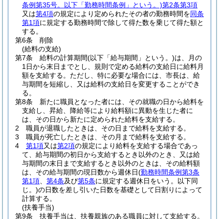
条例第35号。以下「勤務時間条例」という。)
第2条第3項
又は
第4項
の規定により定められたその者の勤務時間を
同条
第1項
に規定する勤務時間で除して得た数を乗じて得た額と
する。
第6条
削除
(給料の支給)
第7条
給料の計算期間
(以下「給与期間」という。)
は、月の
1日から末日までとし、規則で定める給料の支給日に給料月
額を支給する。
ただし、特に必要な場合には、市長は、給
与期間を短縮し、又は給料の支給日を変更することができ
る。
第8条
新たに職員となった者には、その就職の日から給料を
支給し、昇給、降給等により給料額に異動を生じた者に
は、その日から新たに定められた給料を支給する。
2
職員が退職したときは、その日まで給料を支給する。
3
職員が死亡したときは、その月まで給料を支給する。
4
第1項
又は
第2項
の規定により給料を支給する場合であっ
て、給与期間の初日から支給するとき以外のとき、又は給
与期間の末日まで支給するとき以外のときは、その給料額
は、その給与期間の現日数から週休日
(
勤務時間条例第3条
第1項
、
第4条
及び
第5条
に規定する週休日をいう。以下同
じ。)
の日数を差し引いた日数を基礎として日割りによって
計算する。
(扶養手当)
第9条
扶養手当は、扶養親族のある職員に対して支給する。