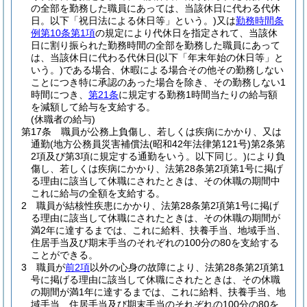
の全部を勤務した職員にあっては、当該休日に代わる代休
日。以下「祝日法による休日等」という。)
又は
勤務時間条
例第10条第1項
の規定により代休日を指定されて、当該休
日に割り振られた勤務時間の全部を勤務した職員にあって
は、当該休日に代わる代休日
(以下「年末年始の休日等」と
いう。)
である場合、休暇による場合その他その勤務しない
ことにつき特に承認のあった場合を除き、その勤務しない1
時間につき、
第21条
に規定する勤務1時間当たりの給与額
を減額して給与を支給する。
(休職者の給与)
第17条
職員が公務上負傷し、若しくは疾病にかかり、又は
通勤
(地方公務員災害補償法
(昭和42年法律第121号)
第2条第
2項及び第3項に規定する通勤をいう。以下同じ。)
により負
傷し、若しくは疾病にかかり、法第28条第2項第1号に掲げ
る理由に該当して休職にされたときは、その休職の期間中
これに給与の全額を支給する。
2
職員が結核性疾患にかかり、法第28条第2項第1号に掲げ
る理由に該当して休職にされたときは、その休職の期間が
満2年に達するまでは、これに給料、扶養手当、地域手当、
住居手当及び期末手当のそれぞれの100分の80を支給する
ことができる。
3
職員が
前2項
以外の心身の故障により、法第28条第2項第1
号に掲げる理由に該当して休職にされたときは、その休職
の期間が満1年に達するまでは、これに給料、扶養手当、地
域手当、住居手当及び期末手当のそれぞれの100分の80を