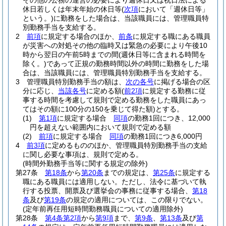
その他の公務の運営の必要により週休日又は祝日法による
休日若しくは年末年始の休日等
(
次項
において「週休日等」
という。)
に勤務をした場合は、当該職員には、管理職員特
別勤務手当を支給する。
2
前項
に規定する場合のほか、
前条
に規定する職にある職員
が災害への対処その他の臨時又は緊急の必要により午後10
時から翌日の午前5時までの間
(週休日等に含まれる時間を
除く。)
であって正規の勤務時間以外の時間に勤務をした場
合は、当該職員には、管理職員特別勤務手当を支給する。
3
管理職員特別勤務手当の額は、
次の各号
に掲げる場合の区
分に応じ、
当該各号
に定める額
(
前2項
に規定する勤務に従
事する時間を考慮して規則で定める勤務をした職員にあっ
てはその額に100分の150を乗じて得た額)
とする。
(1)
第1項
に規定する場合
同項
の勤務1回につき、12,000
円を超えない範囲内において規則で定める額
(2)
前項
に規定する場合
同項
の勤務1回につき6,000円
4
前3項
に定めるもののほか、管理職員特別勤務手当の支給
に関し必要な事項は、規則で定める。
(時間外勤務手当等に関する規定の除外)
第27条
第18条
から
第20条
までの規定は、
第25条
に規定する
職にある職員には適用しない。
ただし、法令に基づいて執
行する投票、開票及び選挙会の事務に従事する場合、
第18
条
及び
第19条
の規定の適用については、この限りでない。
(定年前再任用短時間勤務職員についての適用除外)
第28条
第4条第2項
から
第9項
まで、
第9条
、
第13条
及び
第