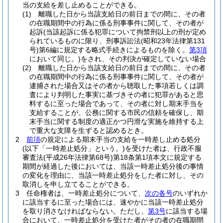
当の支給を差し止めることができる。
(1)
離職した日から当該支給日の前日までの間に、その者
の在職期間中の行為に係る刑事事件に関して、その者が
起訴
(当該起訴に係る犯罪について拘禁刑以上の刑が定め
られているものに限り、刑事訴訟法
(昭和23年法律第131
号)
第6編に規定する略式手続きによるものを除く。
第3項
において同じ。)
をされ、その判決が確定していない場合
(2)
離職した日から当該支給日の前日までの間に、その者
の在職期間中の行為に係る刑事事件に関して、その者が
逮捕された場合又はその者から聴取した事項若しくは調
査により判明した事実に基づきその者に犯罪があると思
料するに至った場合であって、その者に対し期末手当を
支給することが、公務に関する市民の信頼を確保し、期
末手当に関する制度の適正かつ円滑な実施を維持する上
で重大な支障を生ずると認めるとき。
2
前項
の規定による期末手当の支給を一時差し止める処分
(以下「一時差止処分」という。)
を受けた者は、行政不服
審査法
(平成26年法律第68号)
第18条第1項本文に規定する
期間が経過した後においては、当該一時差止処分後の事情
の変化を理由に、当該一時差止処分をした者に対し、その
取消しを申し立てることができる。
3
任命権者は、一時差止処分について、
次の各号
のいずれか
に該当するに至った場合には、速やかに当該一時差止処分
を取り消さなければならない。
ただし、
第3号
に該当する場
合において、一時差止処分を受けた者がその者の在職期間