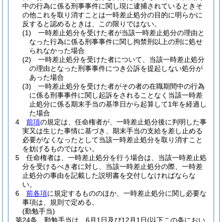
中の行為に係る刑事事件に関し現に逮捕されているときそ
の他これを取り消すことは一時差止処分の目的に明らかに
反すると認めるときは、この限りではない。
(1)
一時差止処分を受けた者が当該一時差止処分の理由と
なった行為に係る刑事事件に関し拘禁刑以上の刑に処せ
られなかった場合
(2)
一時差止処分を受けた者について、当該一時差止処分
の理由となった刑事事件につき公訴を提起しない処分が
あった場合
(3)
一時差止処分を受けた者がその者の在職期間中の行為
に係る刑事事件に関し起訴をされることなく当該一時差
止処分に係る期末手当の基準日から起算して1年を経過し
た場合
4
前項
の規定は、任命権者が、一時差止処分後に判明した事
実又は生じた事情に基づき、期末手当の支給を差し止める
必要がなくなったとして当該一時差止処分を取り消すこと
を妨げるものではない。
5
任命権者は、一時差止処分を行う場合は、当該一時差止処
分を受けるべき者に対し、当該一時差止処分の際、一時差
止処分の事由を記載した説明書を交付しなければならな
い。
6
前各項
に規定するもののほか、一時差止処分に関し必要な
事項は、規則で定める。
(勤勉手当)
第24条
勤勉手当は、6月1日及び12月1日
(以下この条におい