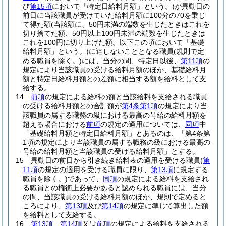
び
第15項
において「特定日給料月額」という。)
が異動日の
前日に当該職員が受けていた給料月額に100分の70を乗じ
て得た額
(当該額に、50円未満の端数を生じたときはこれを
切り捨てた額、50円以上100円未満の端数を生じたときは
これを100円に切り上げた額。以下この項において「基礎
給料月額」という。)
に達しないこととなる職員
(規則で定
める職員を除く。)
には、当分の間、特定日以後、
第11項
の
規定により当該職員の受ける給料月額のほか、基礎給料月
額と特定日給料月額との差額に相当する額を給料として支
給する。
14
前項
の規定による給料の額と当該給料を支給される職員
の受ける給料月額との合計額が
第4条第1項
の規定により当
該職員の属する職務の級における最高の号給の給料月額を
超える場合における
前項
の規定の適用については、
同項
中
「基礎給料月額と特定日給料月額」とあるのは、「第4条第
1項の規定により当該職員の属する職務の級における最高の
号給の給料月額と当該職員の受ける給料月額」とする。
15
異動日の前日から引き続き給料表の適用を受ける職員
(
第
11項
の規定の適用を受ける職員に限り、
第13項
に規定する
職員を除く。)
であって、
同項
の規定による給料を支給され
る職員との権衡上必要があると認められる職員には、当分
の間、当該職員の受ける給料月額のほか、規則で定めると
ころにより、
第13項
及び
第14項
の規定に準じて算出した額
を給料として支給する。
16
第13項
、
第14項
又は
前項
の規定による給料を支給される