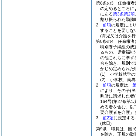
第8条の3
任命権者
の定めるところに
にある
第3条第2項
割り振られた勤務
2
前項
の規定によ
することを要しな
(育児又は介護を行
第8条の4
任命権者
特別養子縁組の成
るもの、児童福祉
の他これらに準ず
合を除き、規則で
かじめ定められた
(1)
小学校就学の
(2)
小学校、義務
2
前項
の規定は、
第
により、その子
(
判所に請求した者
164号)
第27条第
める者を含む。以
要介護者を介護」
3
前2項
に規定する
(休日)
第9条
職員は、国
を除き、正規の勤