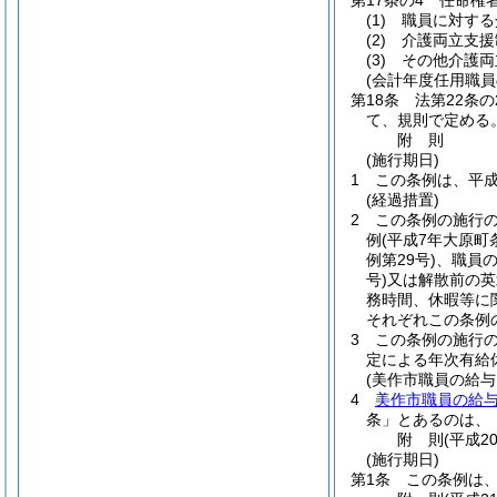
第17条の4
任命権
(1)
職員に対する
(2)
介護両立支援
(3)
その他介護両
(会計年度任用職員
第18条
法第22条
て、規則で定める
附
則
(施行期日)
1
この条例は、平成
(経過措置)
2
この条例の施行
例
(平成7年大原町
例第29号)
、職員
号)
又は解散前の英
務時間、休暇等に
それぞれこの条例
3
この条例の施行
定による年次有給
(美作市職員の給
4
美作市職員の給与
条」とあるのは、
附
則
(平成2
(施行期日)
第1条
この条例は、