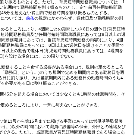
を割り振るものとする。
ただし、育児短時間勤務職員については、1
ない範囲内で勤務時間を割り振るものとし、定年前再任用短時間勤
間45分を超えない範囲内で勤務時間を割り振るものとする。
員については、
前条
の規定にかかわらず、週休日及び勤務時間の割
めるところにより、4週間ごとの期間につき8日の週休日
(育児短時
用短時間勤務職員及び任期付短時間勤務職員にあっては8日以上の週
時間勤務職員にあっては、当該育児短時間勤務の内容)
により、4週
時間勤務職員にあっては、8日以上)
の週休日を設けることが困難で
1日以上の割合で週休日
(育児短時間勤務職員にあっては、4週間を
日)
を設ける場合には、この限りでない。
に勤務することを命ずる必要がある場合には、規則の定めるところ
て「勤務日」という。)
のうち規則で定める期間内にある勤務日を週
る日に割り振り、又は当該期間内にある勤務日の勤務時間のうち4
ずる必要がある日に割り振ることができる。
時間45分を超える場合においては少なくとも1時間の休憩時間を、そ
で定めるところにより、一斉に与えないことができる。
及び第13号から第15号までに掲げる事業にあっては労働基準監督署
いう。)
以外の時間において職員に設備等の保全、外部との連絡及び
ができる。
ただし、当該職員が育児短時間勤務職員である場合にあ