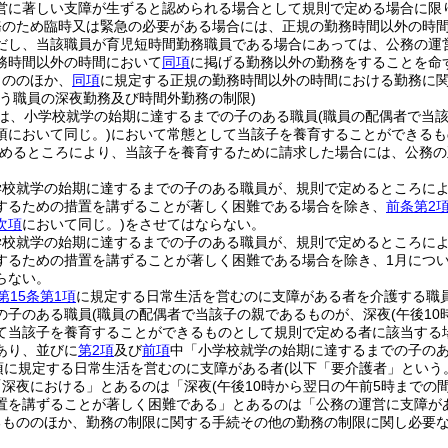
営に著しい支障が生ずると認められる場合として規則で定める場合に限
務のため臨時又は緊急の必要がある場合には、正規の勤務時間以外の時
だし、当該職員が育児短時間勤務職員である場合にあっては、公務の運
務時間以外の時間において
同項
に掲げる勤務以外の勤務をすることを命
もののほか、
同項
に規定する正規の勤務時間以外の時間における勤務に
行う職員の深夜勤務及び時間外勤務の制限)
は、小学校就学の始期に達するまでの子のある職員
(職員の配偶者で当
項において同じ。)
において常態として当該子を養育することができるも
めるところにより、当該子を養育するために請求した場合には、公務の
学校就学の始期に達するまでの子のある職員が、規則で定めるところに
するための措置を講ずることが著しく困難である場合を除き、
前条第2
次項
において同じ。)
をさせてはならない。
学校就学の始期に達するまでの子のある職員が、規則で定めるところに
するための措置を講ずることが著しく困難である場合を除き、1月について
らない。
第15条第1項
に規定する日常生活を営むのに支障がある者を介護する職
の子のある職員
(職員の配偶者で当該子の親であるものが、深夜
(午後1
て当該子を養育することができるものとして規則で定める者に該当する
あり、並びに
第2項
及び
前項
中「小学校就学の始期に達するまでの子の
1項に規定する日常生活を営むのに支障がある者
(以下「要介護者」という
「深夜における」とあるのは「深夜
(午後10時から翌日の午前5時までの
置を講ずることが著しく困難である」とあるのは「公務の運営に支障が
るもののほか、勤務の制限に関する手続その他の勤務の制限に関し必要