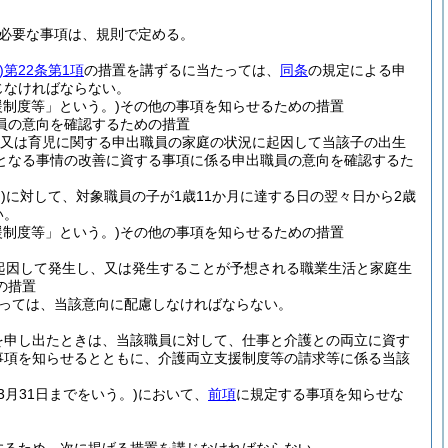
必要な事項は、規則で定める。
)
第22条第1項
の措置を講ずるに当たっては、
同条
の規定による申
じなければならない。
制度等」という。)
その他の事項を知らせるための措置
員の意向を確認するための措置
又は育児に関する申出職員の家庭の状況に起因して当該子の出生
となる事情の改善に資する事項に係る申出職員の意向を確認するた
)
に対して、対象職員の子が1歳11か月に達する日の翌々日から2歳
い。
制度等」という。)
その他の事項を知らせるための措置
起因して発生し、又は発生することが予想される職業生活と家庭生
の措置
っては、当該意向に配慮しなければならない。
を申し出たときは、当該職員に対して、仕事と介護との両立に資す
事項を知らせるとともに、介護両立支援制度等の請求等に係る当該
3月31日までをいう。)
において、
前項
に規定する事項を知らせな