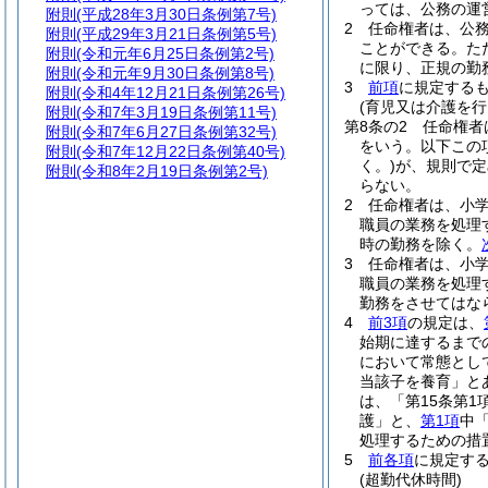
っては、公務の運
附則
(平成28年3月30日条例第7号)
2
任命権者は、公
附則
(平成29年3月21日条例第5号)
ことができる。
た
附則
(令和元年6月25日条例第2号)
に限り、正規の勤
附則
(令和元年9月30日条例第8号)
3
前項
に規定する
附則
(令和4年12月21日条例第26号)
(育児又は介護を
附則
(令和7年3月19日条例第11号)
第8条の2
任命権者
附則
(令和7年6月27日条例第32号)
をいう。以下この
附則
(令和7年12月22日条例第40号)
く。)
が、規則で定
附則
(令和8年2月19日条例第2号)
らない。
2
任命権者は、小
職員の業務を処理
時の勤務を除く。
3
任命権者は、小
職員の業務を処理
勤務をさせてはな
4
前3項
の規定は、
始期に達するまで
において常態とし
当該子を養育」と
は、「第15条第
護」と、
第1項
中
処理するための措
5
前各項
に規定す
(超勤代休時間)