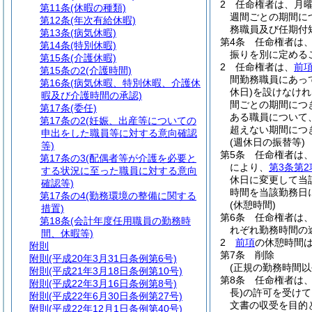
2
任命権者は、月曜
第11条
(休暇の種類)
週間ごとの期間に
第12条
(年次有給休暇)
務職員及び任期付
第13条
(病気休暇)
第4条
任命権者は
第14条
(特別休暇)
振りを別に定める
第15条
(介護休暇)
2
任命権者は、
前
第15条の2
(介護時間)
間勤務職員にあっ
第16条
(病気休暇、特別休暇、介護休
休日)
を設けなけれ
暇及び介護時間の承認)
間ごとの期間につ
第17条
(委任)
ある職員について
第17条の2
(妊娠、出産等についての
超えない期間につ
申出をした職員等に対する意向確認
(週休日の振替等)
等)
第5条
任命権者は
第17条の3
(配偶者等が介護を必要と
により、
第3条第2
する状況に至った職員に対する意向
休日に変更して当
確認等)
時間を当該勤務日
第17条の4
(勤務環境の整備に関する
(休憩時間)
措置)
第6条
任命権者は、
第18条
(会計年度任用職員の勤務時
れぞれ勤務時間の
間、休暇等)
2
前項
の休憩時間
附則
第7条
削除
附則
(平成20年3月31日条例第6号)
(正規の勤務時間以
附則
(平成21年3月18日条例第10号)
第8条
任命権者は
附則
(平成22年3月16日条例第8号)
長)
の許可を受けて
附則
(平成22年6月30日条例第27号)
文書の収受を目的
附則
(平成22年12月1日条例第40号)