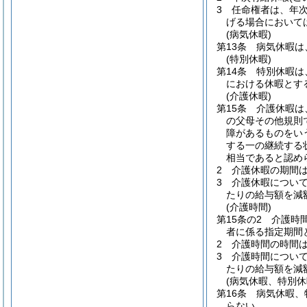
3
任命権者は、年
げる場合において
(病気休暇)
第13条
病気休暇は
(特別休暇)
第14条
特別休暇は
における休暇とす
(介護休暇)
第15条
介護休暇は
の父母その他規則
障があるものをい
する一の継続する
相当であると認め
2
介護休暇の期間
3
介護休暇につい
たりの給与額を減
(介護時間)
第15条の2
介護時
者に係る指定期間
2
介護時間の時間
3
介護時間につい
たりの給与額を減
(病気休暇、特別
第16条
病気休暇、
らない。