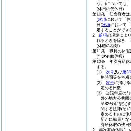
う。)
についても、
(休日の代休日)
第10条
任命権者は
(
次項
において「休
日
(
次項
において「
定することができ
2
前項
の規定によ
れるときを除き、
(休暇の種類)
第11条
職員の休暇
(年次有給休暇)
第12条
年次有給休
する。
(1)
次号
及び
第3
務時間等を考慮
(2)
次号
に掲げる
定める日数
(3)
当該年度の前
外の地方公共団
第82号)
に規定
関する法律
(昭和
定めるものに使
新たに職員とな
有給休暇の残日
2
年次有給休暇
(