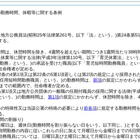
の勤務時間、休暇等に関する条例
、地方公務員法
(昭和25年法律第261号。以下「法」という。)
第24条第
する。
間は、休憩時間を除き、4週間を超えない期間につき1週間当たり38時間
児休業等に関する法律
(平成3年法律第110号。以下「育児休業法」という
勤務」という。)
の承認を受けた職員
(以下「育児短時間勤務職員」とい
任命権者が定める。
2条の4第1項又は第22条の5第1項若しくは第2項の規定により採用され
再任用短時間勤務職員」という。)
の勤務時間は、
前項
の規定にかかわらず
間までの範囲内で、任命権者が定める。
条第1項又は地方公共団体の一般職の任期付職員の採用に関する法律
(平
という。)
の勤務時間は、
第1項
の規定にかかわらず、休憩時間を除き、4
務の特殊性又は当該公署の特殊の必要により
前各項
に規定する勤務時間
る。
間の割振り)
土曜日は、週休日
(勤務時間を割り振らない日をいう。以下同じ。)
とする
時間勤務の内容に従いこれらの日に加えて月曜日から金曜日までの5日
勤務職員については、日曜日及び土曜日に加えて月曜日から金曜日まで