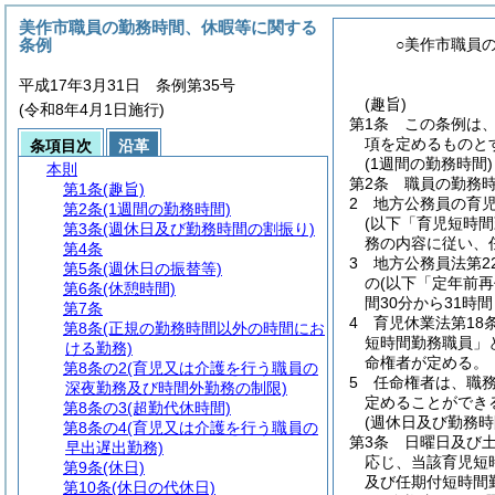
美作市職員の勤務時間、休暇等に関する
条例
○美作市職員
平成17年3月31日 条例第35号
(趣旨)
(令和8年4月1日施行)
第1条
この条例は
項を定めるものと
条項目次
沿革
(1週間の勤務時間)
本則
第2条
職員の勤務時
第1条
(趣旨)
2
地方公務員の育
第2条
(1週間の勤務時間)
(以下「育児短時間
第3条
(週休日及び勤務時間の割振り)
務の内容に従い、
第4条
3
地方公務員法第2
第5条
(週休日の振替等)
の
(以下「定年前
第6条
(休憩時間)
間30分から31時
第7条
4
育児休業法第18
第8条
(正規の勤務時間以外の時間にお
短時間勤務職員」
ける勤務)
命権者が定める。
第8条の2
(育児又は介護を行う職員の
5
任命権者は、職
深夜勤務及び時間外勤務の制限)
定めることができ
第8条の3
(超勤代休時間)
(週休日及び勤務時
第8条の4
(育児又は介護を行う職員の
第3条
日曜日及び
早出遅出勤務)
応じ、当該育児短
第9条
(休日)
及び任期付短時間
第10条
(休日の代休日)