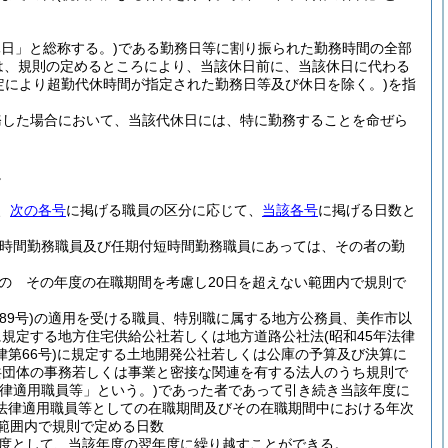
日」と総称する。)
である勤務日等に割り振られた勤務時間の全部
は、規則の定めるところにより、当該休日前に、当該休日に代わる
定により超勤代休時間が指定された勤務日等及び休日を除く。)
を指
務した場合において、当該代休日には、特に勤務することを命ぜら
。
、
次の各号
に掲げる職員の区分に応じて、
当該各号
に掲げる日数と
短時間勤務職員及び任期付短時間勤務職員にあっては、その者の勤
の その年度の在職期間を考慮し20日を超えない範囲内で規則で
89号)
の適用を受ける職員、特別職に属する地方公務員、美作市以
に規定する地方住宅供給公社若しくは地方道路公社法
(昭和45年法律
律第66号)
に規定する土地開発公社若しくは公庫の予算及び決算に
共団体の事務若しくは事業と密接な関連を有する法人のうち規則で
律適用職員等」という。)
であった者であって引き続き当該年度に
法律適用職員等としての在職期間及びその在職期間中における年次
範囲内で規則で定める日数
度として、当該年度の翌年度に繰り越すことができる。