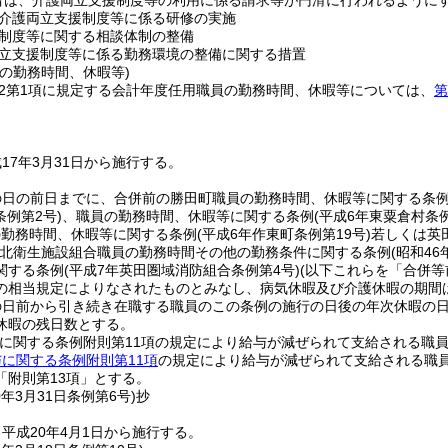
者は、介護両立支援制度等の利用に係る請求等が円滑に行われるように
介護両立支援制度等に係る研修の実施
制度等に関する相談体制の整備
立支援制度等に係る勤務環境の整備に関する措置
の勤務時間、休暇等)
の2第1項に規定する会計年度任用職員の勤務時間、休暇等については、
第
。
17年3月31日から施行する。
の日の前日までに、合併前の勝田町職員の勤務時間、休暇等に関する条
条例第2号)
、職員の勤務時間、休暇等に関する条例
(平成6年東粟倉村条例
の勤務時間、休暇等に関する条例
(平成6年作東町条例第19号)
若しくは英
北衛生施設組合職員の勤務時間その他の勤務条件に関する条例
(昭和4
関する条例
(平成7年英田圏域消防組合条例第4号)
(以下これらを「合併等
の相当規定によりなされたものとみなし、病気休暇及び介護休暇の期間
の日前から引き続き在職する職員のこの条例の施行の日後の年次休暇の
休暇の残日数とする。
与に関する条例附則第11項の規定により給与が減ぜられて支給される職員
に関する条例附則第11項
の規定により給与が減ぜられて支給される職
「附則第13項」とする。
0年3月31日
条例第6号)
抄
平成20年4月1日から施行する。