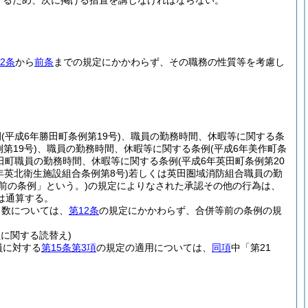
するため、次に掲げる措置を講じなければならない。
2条
から
前条
までの規定にかかわらず、その職務の性質等を考慮し
例
(平成6年勝田町条例第19号)
、職員の勤務時間、休暇等に関する条
第19号)
、職員の勤務時間、休暇等に関する条例
(平成6年美作町条
田町職員の勤務時間、休暇等に関する条例
(平成6年英田町条例第20
6年英北衛生施設組合条例第8号)
若しくは英田圏域消防組合職員の勤
前の条例」という。)
の規定によりなされた承認その他の行為は、
は通算する。
日数については、
第12条
の規定にかかわらず、合併等前の条例の規
に関する読替え)
員に対する
第15条第3項
の規定の適用については、
同項
中「第21