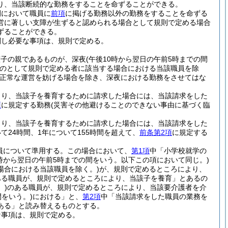
り、当該断続的な勤務をすることを命ずることができる。
間において職員に
前項
に掲げる勤務以外の勤務をすることを命ずる
営に著しい支障が生ずると認められる場合として規則で定める場合
ずることができる。
関し必要な事項は、規則で定める。
該子の親であるものが、深夜
(午後10時から翌日の午前5時までの間
のとして規則で定める者に該当する場合における当該職員を除
正常な運営を妨げる場合を除き、深夜における勤務をさせてはな
より、当該子を養育するために請求した場合には、当該請求をした
項
に規定する勤務
(災害その他避けることのできない事由に基づく臨
より、当該子を養育するために請求した場合には、当該請求をした
24時間、1年について155時間を超えて、
前条第2項
に規定する
員について準用する。
この場合において、
第1項
中「小学校就学の
0時から翌日の午前5時までの間をいう。以下この項において同じ。)
場合における当該職員を除く。)
が、規則で定めるところにより、
ある職員が、規則で定めるところにより、当該子を養育」とあるの
。)
のある職員が、規則で定めるところにより、当該要介護者を介
間をいう。)
における」と、
第2項
中「当該請求をした職員の業務を
ある」と読み替えるものとする。
な事項は、規則で定める。