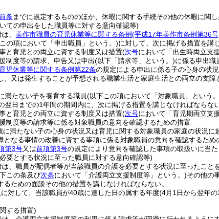
前条
までに規定するもののほか、休暇に関する手続その他の休暇に関し
ついての申出をした職員等に対する意向確認等)
者は、
美作市職員の育児休業等に関する条例
(平成17年美作市条例第36号
下この項において「申出職員」という。)
に対して、次に掲げる措置を講
事と育児との両立に資する制度又は措置
(
次号
において「出生時両立支援
援制度等の請求、申告又は申出
(以下「請求等」という。)
に係る申出職
育児休業等に関する条例第22条
の規定による申出に係る子の心身の状況
し、又は発生することが予想される職業生活と家庭生活との両立の支障
に満たない子を養育する職員
(以下この項において「対象職員」という。
日の翌日までの1年間の期間内に、次に掲げる措置を講じなければならな
事と育児との両立に資する制度又は措置
(
次号
において「育児期両立支援
援制度等の請求等に係る対象職員の意向を確認するための措置
歳に満たない子の心身の状況又は育児に関する対象職員の家庭の状況に
障となる事情の改善に資する事項に係る対象職員の意向を確認するため
項第3号
又は
前項第3号
の規定により意向を確認した事項の取扱いに当た
を必要とする状況に至った職員に対する意向確認等)
者は、職員が配偶者等が当該職員の介護を必要とする状況に至ったこと
以下この条及び
次条
において「介護両立支援制度等」という。)
その他の
するための面談その他の措置を講じなければならない。
に対して、当該職員が40歳に達した日の属する年度
(4月1日から翌年の
関する措置)