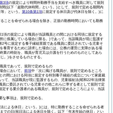
第3項
の規定により時間外勤務手当を支給すべき職員に対して規則
時間
(以下「超勤代休時間」という。)
として、規則で定める期間内
日等」という。
第10条第1項
に規定する休日及び代休日を除く。)
に
することを命ぜられる場合を除き、正規の勤務時間においても勤務
2第1項の規定により職員が当該職員との間における同項に規定する
所に係属している場合に限る。)
であって、当該職員が現に監護す
4第2号に規定する養子縁組里親である職員に委託されている児童そ
を養育するために請求した場合には、公務の運営に支障がある場
び終業の時刻を、職員が育児又は介護を行うためのものとしてあら
じ。)
をさせるものとする。
職員であって、規則で定めるもの
場合において、
前項
中「次に掲げる職員が、規則で定めるところ
職員との間における同項に規定する特別養子縁組の成立について家庭裁
あって、当該職員が現に監護するもの、児童福祉法
(昭和22年法律第
る職員に委託されている児童その他これらに準ずる者として規則で定
に規定する要介護者のある職員が、規則で定めるところにより、当該
要な事項は、規則で定める。
日法による休日」という。)
には、特に勤務することを命ぜられる者
日までの日
(祝日法による休日を除く。以下「年末年始の休日」とい