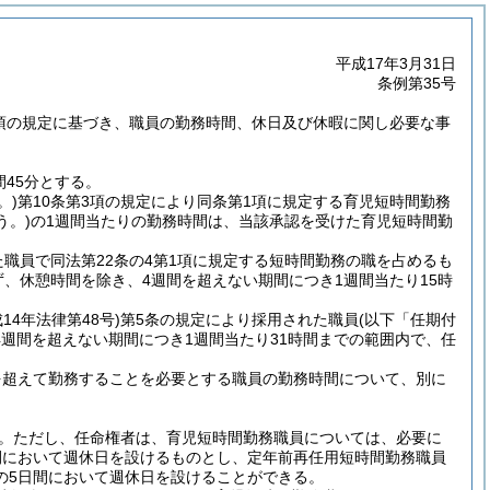
平成17年3月31日
条例第35号
5項の規定に基づき、職員の勤務時間、休日及び休暇に関し必要な事
45分とする。
。)
第10条第3項の規定により同条第1項に規定する育児短時間勤務
う。)
の1週間当たりの勤務時間は、当該承認を受けた育児短時間勤
た職員で同法第22条の4第1項に規定する短時間勤務の職を占めるも
、休憩時間を除き、4週間を超えない期間につき1週間当たり15時
成14年法律第48号)
第5条の規定により採用された職員
(以下「任期付
週間を超えない期間につき1週間当たり31時間までの範囲内で、任
を超えて勤務することを必要とする職員の勤務時間について、別に
。
ただし、任命権者は、育児短時間勤務職員については、必要に
間において週休日を設けるものとし、定年前再任用短時間勤務職員
の5日間において週休日を設けることができる。