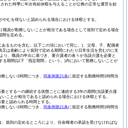
求された時季に年次有給休暇を与えることが公務の正常な運営を妨
がやむを得ないと認められる場合における休暇とする。
り職員が勤務しないことが相当である場合として規則で定める場合
期間を定める。
にあるものを含む。以下この項において同じ。)
、父母、子、配偶者
病又は老齢により規則で定める期間にわたり日常生活を営むのに支
より、職員の申出に基づき、要介護者の各々が当該介護を必要と
する期間
(以下「指定期間」という。)
内において勤務しないことが
勤務しない1時間につき、
同条例第21条
に規定する勤務時間1時間当
必要とする一の継続する状態ごとに連続する3年の期間
(当該要介護
ないことが相当であると認められる場合における休暇とする。
必要と認められる時間とする。
勤務しない1時間につき、
同条例第21条
に規定する勤務時間1時間当
は、規則の定めるところにより、任命権者の承認を受けなければな