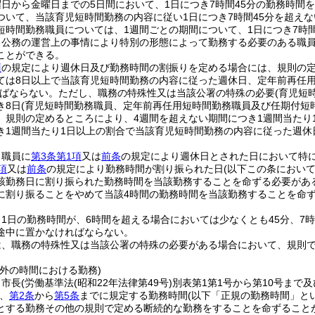
日から金曜日までの5日間において、1日につき7時間45分の勤務時間
ついて、当該育児短時間勤務の内容に従い1日につき7時間45分を超え
短時間勤務職員については、1週間ごとの期間について、1日につき7時
、公務の運営上の事情により特別の形態によって勤務する必要のある職
ことができる。
項
の規定により週休日及び勤務時間の割振りを定める場合には、規則の定
ては8日以上で当該育児短時間勤務の内容に従った週休日、定年前再任
ばならない。
ただし、職務の特殊性又は当該公署の特殊の必要
(育児短
き8日
(育児短時間勤務職員、定年前再任用短時間勤務職員及び任期付短
、規則の定めるところにより、4週間を超えない期間につき1週間当たり
き1週間当たり1日以上の割合で当該育児短時間勤務の内容に従った週休
、職員に
第3条第1項
又は
前条
の規定により週休日とされた日において特
項
又は
前条
の規定により勤務時間が割り振られた日
(以下この条におい
該勤務日に割り振られた勤務時間を当該勤務することを命ずる必要があ
に割り振ることをやめて当該4時間の勤務時間を当該勤務することを命
1日の勤務時間が、6時間を超える場合においては少なくとも45分、7
途中に置かなければならない。
は、職務の特殊性又は当該公署の特殊の必要がある場合において、規則
外の時間における勤務)
、市長
(労働基準法
(昭和22年法律第49号)
別表第1第1号から第10号まで
、
第2条
から
第5条
までに規定する勤務時間
(以下「正規の勤務時間」と
とする勤務その他の規則で定める断続的な勤務をすることを命ずること