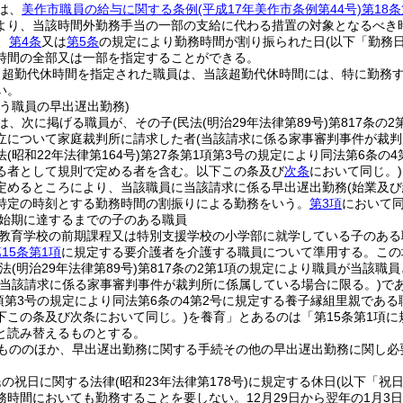
は、
美作市職員の給与に関する条例
(平成17年美作市条例第44号)
第18条
より、当該時間外勤務手当の一部の支給に代わる措置の対象となるべき
、
第4条
又は
第5条
の規定により勤務時間が割り振られた日
(以下「勤務
時間の全部又は一部を指定することができる。
り超勤代休時間を指定された職員は、当該超勤代休時間には、特に勤務
い。
う職員の早出遅出勤務)
は、次に掲げる職員が、その子
(民法
(明治29年法律第89号)
第817条の
立について家庭裁判所に請求した者
(当該請求に係る家事審判事件が裁判
法
(昭和22年法律第164号)
第27条第1項第3号の規定により同法第6条の
る者として規則で定める者を含む。以下この条及び
次条
において同じ。)
定めるところにより、当該職員に当該請求に係る早出遅出勤務
(始業及
特定の時刻とする勤務時間の割振りによる勤務をいう。
第3項
において同
始期に達するまでの子のある職員
教育学校の前期課程又は特別支援学校の小学部に就学している子のある
15条第1項
に規定する要介護者を介護する職員について準用する。
この
民法
(明治29年法律第89号)
第817条の2第1項の規定により職員が当該
(当該請求に係る家事審判事件が裁判所に係属している場合に限る。)
で
1項第3号の規定により同法第6条の4第2号に規定する養子縁組里親であ
下この条及び次条において同じ。)
を養育」とあるのは「第15条第1項
と読み替えるものとする。
もののほか、早出遅出勤務に関する手続その他の早出遅出勤務に関し必
民の祝日に関する法律
(昭和23年法律第178号)
に規定する休日
(以下「祝
務時間においても勤務することを要しない。
12月29日から翌年の1月3