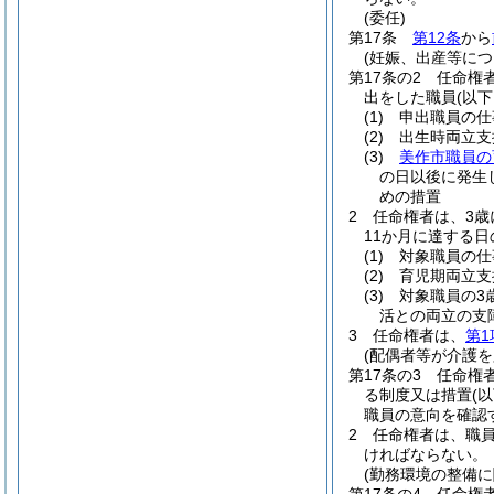
(委任)
第17条
第12条
から
(妊娠、出産等に
第17条の2
任命権
出をした職員
(以
(1)
申出職員の仕
(2)
出生時両立支
(3)
美作市職員の
の日以後に発生
めの措置
2
任命権者は、3歳
11か月に達する
(1)
対象職員の仕
(2)
育児期両立支
(3)
対象職員の3
活との両立の支
3
任命権者は、
第1
(配偶者等が介護
第17条の3
任命権
る制度又は措置
(
職員の意向を確認
2
任命権者は、職員
ければならない。
(勤務環境の整備に