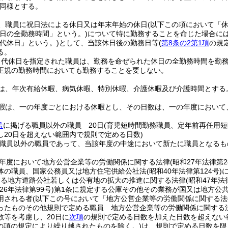
同様とする。
、職員に祝日法による休日又は年末年始の休日
(以下この項において「休
日の全勤務時間」という。)
について特に勤務することを命じた場合に
代休日」という。)
として、当該休日後の勤務日等
(
第8条の2第1項
の規
る。
り代休日を指定された職員は、勤務を命ぜられた休日の全勤務時間を勤
正規の勤務時間においても勤務することを要しない。
は、年次有給休暇、病気休暇、特別休暇、介護休暇及び介護時間とする
暇は、一の年度ごとにおける休暇とし、その日数は、一の年度において
号
に掲げる職員以外の職員 20日
(育児短時間勤務職員、定年前再任用
し20日を超えない範囲内で規則で定める日数)
職員以外の職員であって、当該年度の中途において新たに職員となるも
年度において地方公営企業等の労働関係に関する法律
(昭和27年法律第2
体の職員、国家公務員又は地方住宅供給公社法
(昭和40年法律第124号)
する地方道路公社若しくは公有地の拡大の推進に関する法律
(昭和47年法
26年法律第99号)
第1条に規定する公庫その他その業務が国又は地方公
用される者
(以下この号において「地方公営企業等の労働関係に関する法
ったものその他規則で定める職員 地方公営企業等の労働関係に関する
数等を考慮し、20日に
次項
の規則で定める日数を加えた日数を超えない
この項の規定により繰り越されたものを除く。)
は、規則で定める日数を限