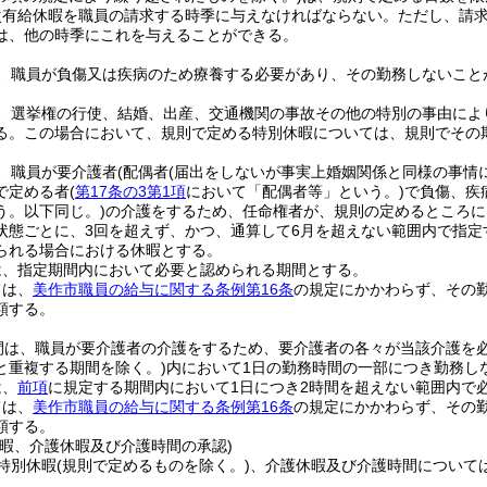
次有給休暇を職員の請求する時季に与えなければならない。
ただし、請
は、他の時季にこれを与えることができる。
、職員が負傷又は疾病のため療養する必要があり、その勤務しないこと
、選挙権の行使、結婚、出産、交通機関の事故その他の特別の事由によ
る。
この場合において、規則で定める特別休暇については、規則でその
、職員が要介護者
(配偶者
(届出をしないが事実上婚姻関係と同様の事情
で定める者
(
第17条の3第1項
において「配偶者等」という。)
で負傷、疾
う。以下同じ。)
の介護をするため、任命権者が、規則の定めるところに
状態ごとに、3回を超えず、かつ、通算して6月を超えない範囲内で指定
られる場合における休暇とする。
は、指定期間内において必要と認められる期間とする。
ては、
美作市職員の給与に関する条例第16条
の規定にかかわらず、その
額する。
間は、職員が要介護者の介護をするため、要介護者の各々が当該介護を
と重複する期間を除く。)
内において1日の勤務時間の一部につき勤務し
は、
前項
に規定する期間内において1日につき2時間を超えない範囲内で
ては、
美作市職員の給与に関する条例第16条
の規定にかかわらず、その
額する。
休暇、介護休暇及び介護時間の承認)
特別休暇
(規則で定めるものを除く。)
、介護休暇及び介護時間について