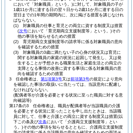
において「対象職員」という。)
に対して、対象職員の子が
1歳11か月に達する日の翌々日から2歳11か月に達する日の
翌日までの1年間の期間内に、次に掲げる措置を講じなけれ
ばならない。
(1)
対象職員の仕事と育児との両立に資する制度又は措置
(
次号
において「育児期両立支援制度等」という。)
その
他の事項を知らせるための措置
(2)
育児期両立支援制度等の請求等に係る対象職員の意向
を確認するための措置
(3)
対象職員の3歳に満たない子の心身の状況又は育児に
関する対象職員の家庭の状況に起因して発生し、又は発
生することが予想される職業生活と家庭生活との両立の
支障となる事情の改善に資する事項に係る対象職員の意
向を確認するための措置
3
任命権者は、
第1項第3号
又は
前項第3号
の規定により意向
を確認した事項の取扱いに当たっては、当該意向に配慮し
なければならない。
(配偶者等が介護を必要とする状況に至った職員に対する意
向確認等)
第17条の3
任命権者は、職員が配偶者等が当該職員の介護
を必要とする状況に至ったことを申し出たときは、当該職
員に対して、仕事と介護との両立に資する制度又は措置
(以
下この条及び
次条
において「介護両立支援制度等」とい
う。)
その他の事項を知らせるとともに、介護両立支援制度
等の請求等に係る当該職員の意向を確認するための面談そ