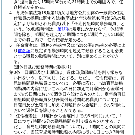
き1週間当たり15時間30分から31時間までの範囲内で、任
命権者が定める。
4
育児休業法第18条第1項又は地方公共団体の一般職の任期
付職員の採用に関する法律
(平成14年法律第48号)
第5条の規
定により採用された職員
(以下「任期付短時間勤務職員」と
いう。)
の勤務時間は、
第1項
の規定にかかわらず、休憩時
間を除き、4週間を超えない期間につき1週間当たり31時間
までの範囲内で、任命権者が定める。
5
任命権者は、職務の特殊性又は当該公署の特殊の必要によ
り
前各項
に規定する勤務時間を超えて勤務することを必要
とする職員の勤務時間について、別に定めることができ
る。
(週休日及び勤務時間の割振り)
第3条
日曜日及び土曜日は、週休日
(勤務時間を割り振らな
い日をいう。以下同じ。)
とする。
ただし、任命権者は、育
児短時間勤務職員については、必要に応じ、当該育児短時
間勤務の内容に従いこれらの日に加えて月曜日から金曜日
までの5日間において週休日を設けるものとし、定年前再任
用短時間勤務職員及び任期付短時間勤務職員については、
日曜日及び土曜日に加えて月曜日から金曜日までの5日間に
おいて週休日を設けることができる。
2
任命権者は、月曜日から金曜日までの5日間において、1
日につき7時間45分の勤務時間を割り振るものとする。
た
だし、育児短時間勤務職員については、1週間ごとの期間に
ついて、当該育児短時間勤務の内容に従い1日につき7時間