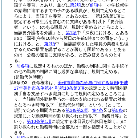
該子を養育」とあり、並びに
第2項
及び
前項
中「小学校就学
の始期に達するまでの子のある職員が、規則で定めるとこ
ろにより、当該子を養育」とあるのは、「第15条第1項に
規定する日常生活を営むのに支障がある者
(以下「要介護
者」という。)
のある職員が、規則で定めるところにより、
当該要介護者を介護」と、
第1項
中「深夜における」とある
のは「深夜
(午後10時から翌日の午前5時までの間をいう。)
における」と、
第2項
中「当該請求をした職員の業務を処理
するための措置を講ずることが著しく困難である」とある
のは「公務の運営に支障がある」と読み替えるものとす
る。
5
前各項
に規定するもののほか、勤務の制限に関する手続そ
の他の勤務の制限に関し必要な事項は、規則で定める。
(超勤代休時間)
第8条の3
任命権者は、
美作市職員の給与に関する条例
(平成
17年美作市条例第44号)
第18条第3項
の規定により時間外勤
務手当を支給すべき職員に対して規則の定めるところによ
り、当該時間外勤務手当の一部の支給に代わる措置の対象
となるべき時間
(以下「超勤代休時間」という。)
として、
規則で定める期間内にある
第3条第2項
、
第4条
又は
第5条
の
規定により勤務時間が割り振られた日
(以下「勤務日等」と
いう。
第10条第1項
に規定する休日及び代休日を除く。)
に
割り振られた勤務時間の全部又は一部を指定することがで
きる。