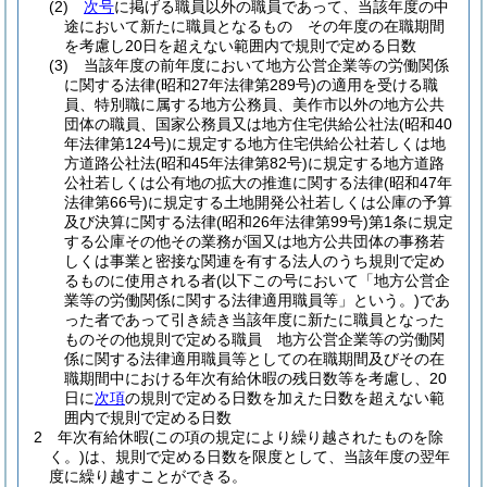
(2)
次号
に掲げる職員以外の職員であって、当該年度の中
途において新たに職員となるもの その年度の在職期間
を考慮し20日を超えない範囲内で規則で定める日数
(3)
当該年度の前年度において地方公営企業等の労働関係
に関する法律
(昭和27年法律第289号)
の適用を受ける職
員、特別職に属する地方公務員、美作市以外の地方公共
団体の職員、国家公務員又は地方住宅供給公社法
(昭和40
年法律第124号)
に規定する地方住宅供給公社若しくは地
方道路公社法
(昭和45年法律第82号)
に規定する地方道路
公社若しくは公有地の拡大の推進に関する法律
(昭和47年
法律第66号)
に規定する土地開発公社若しくは公庫の予算
及び決算に関する法律
(昭和26年法律第99号)
第1条に規定
する公庫その他その業務が国又は地方公共団体の事務若
しくは事業と密接な関連を有する法人のうち規則で定め
るものに使用される者
(以下この号において「地方公営企
業等の労働関係に関する法律適用職員等」という。)
であ
った者であって引き続き当該年度に新たに職員となった
ものその他規則で定める職員 地方公営企業等の労働関
係に関する法律適用職員等としての在職期間及びその在
職期間中における年次有給休暇の残日数等を考慮し、20
日に
次項
の規則で定める日数を加えた日数を超えない範
囲内で規則で定める日数
2
年次有給休暇
(この項の規定により繰り越されたものを除
く。)
は、規則で定める日数を限度として、当該年度の翌年
度に繰り越すことができる。