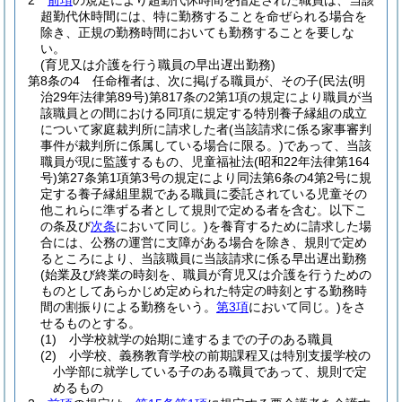
2
前項
の規定により超勤代休時間を指定された職員は、当該
超勤代休時間には、特に勤務することを命ぜられる場合を
除き、正規の勤務時間においても勤務することを要しな
い。
(育児又は介護を行う職員の早出遅出勤務)
第8条の4
任命権者は、次に掲げる職員が、その子
(民法
(明
治29年法律第89号)
第817条の2第1項の規定により職員が当
該職員との間における同項に規定する特別養子縁組の成立
について家庭裁判所に請求した者
(当該請求に係る家事審判
事件が裁判所に係属している場合に限る。)
であって、当該
職員が現に監護するもの、児童福祉法
(昭和22年法律第164
号)
第27条第1項第3号の規定により同法第6条の4第2号に規
定する養子縁組里親である職員に委託されている児童その
他これらに準ずる者として規則で定める者を含む。以下こ
の条及び
次条
において同じ。)
を養育するために請求した場
合には、公務の運営に支障がある場合を除き、規則で定め
るところにより、当該職員に当該請求に係る早出遅出勤務
(始業及び終業の時刻を、職員が育児又は介護を行うための
ものとしてあらかじめ定められた特定の時刻とする勤務時
間の割振りによる勤務をいう。
第3項
において同じ。)
をさ
せるものとする。
(1)
小学校就学の始期に達するまでの子のある職員
(2)
小学校、義務教育学校の前期課程又は特別支援学校の
小学部に就学している子のある職員であって、規則で定
めるもの