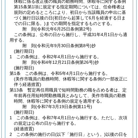
休暇に係る改正後の職員の勤務時間、休暇等に関する条例
第15条第1項に規定する指定期間については、任命権者は
規則の定めるところにより、初日から当該職員の申出に基
づく施行日以後の日
(初日から起算して6月を経過する日ま
での日に限る。)
までの期間を指定するものとする。
附
則
(令和元年6月25日
条例第2号)
この条例は、公布の日から施行し、平成31年4月1日から適
用する。
附
則
(令和元年9月30日
条例第8号)
抄
(施行期日)
1
この条例は、令和2年4月1日から施行する。
附
則
(令和4年12月21日
条例第26号)
抄
(施行期日)
第1条
この条例は、令和5年4月1日から施行する。
(美作市職員の勤務時間、休暇等に関する条例の一部改正に
伴う経過措置)
第13条
暫定再任用職員で短時間勤務の職を占める者は、定
年前再任用短時間勤務職員とみなして、美作市職員の勤務
時間、休暇等に関する条例の規定を適用する。
附
則
(令和7年3月19日
条例第11号)
(施行期日)
1
この条例は、令和7年4月1日から施行する。
ただし、次項
の規定は公布の日から施行する。
(経過措置)
2
この条例の施行の日
(以下「施行日」という。)
以後の日を