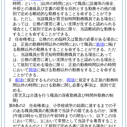
時間」という。)
以外の時間において職員に設備等の保全、
外部との連絡及び文書の収受を目的とする勤務その他の規
則で定める断続的な勤務をすることを命ずることができ
る。
ただし、当該職員が育児短時間勤務職員である場合に
あっては、公務の運営に著しい支障が生ずると認められる
場合として規則で定める場合に限り、当該断続的な勤務を
することを命ずることができる。
2
任命権者は、公務のため臨時又は緊急の必要がある場合に
は、正規の勤務時間以外の時間において職員に
前項
に掲げ
る勤務以外の勤務をすることを命ずることができる。
ただ
し、当該職員が育児短時間勤務職員である場合にあって
は、公務の運営に著しい支障が生ずると認められる場合と
して規則で定める場合に限り、正規の勤務時間以外の時間
において
同項
に掲げる勤務以外の勤務をすることを命ずる
ことができる。
3
前項
に規定するもののほか、
同項
に規定する正規の勤務時
間以外の時間における勤務に関し必要な事項は、規則で定
める。
(育児又は介護を行う職員の深夜勤務及び時間外勤務の制
限)
第8条の2
任命権者は、小学校就学の始期に達するまでの子
のある職員
(職員の配偶者で当該子の親であるものが、深夜
(午後10時から翌日の午前5時までの間をいう。以下この項
において同じ。)
において常態として当該子を養育すること
ができるものとして規則で定める者に該当する場合におけ