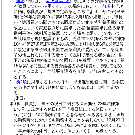
2
前項
の規定は、
第15条第1項
に規定する要介護者を介護す
る職員について準用する。
この場合において、
前項
中「次
に掲げる職員が、規則で定めるところにより、その子
(民法
(明治29年法律第89号)
第817条の2第1項の規定により職員
が当該職員との間における同項に規定する特別養子縁組の
成立について家庭裁判所に請求した者
(当該請求に係る家事
審判事件が裁判所に係属している場合に限る。)
であって、
当該職員が現に監護するもの、児童福祉法
(昭和22年法律第
164号)
第27条第1項第3号の規定により同法第6条の4第2号
に規定する養子縁組里親である職員に委託されている児童
その他これらに準ずる者として規則で定める者を含む。以
下この条及び次条において同じ。)
を養育」とあるのは「第
15条第1項に規定する要介護者のある職員が、規則で定め
るところにより、当該要介護者を介護」と読み替えるもの
とする。
3
前2項
に規定するもののほか、早出遅出勤務に関する手続
その他の早出遅出勤務に関し必要な事項は、規則で定め
る。
(休日)
第9条
職員は、国民の祝日に関する法律
(昭和23年法律第
178号)
に規定する休日
(以下「祝日法による休日」とい
う。)
には、特に勤務することを命ぜられる者を除き、正規
の勤務時間においても勤務することを要しない。
12月29日
から翌年の1月3日までの日
(祝日法による休日を除く。以下
「年末年始の休日」という。)
についても、同様とする。