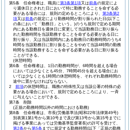
第5条
任命権者は、職員に
第3条第1項
又は
前条
の規定によ
り週休日とされた日において特に勤務することを命ずる必
要がある場合には、規則の定めるところにより、
第3条第2
項
又は
前条
の規定により勤務時間が割り振られた日
(以下こ
の条において「勤務日」という。)
のうち規則で定める期間
内にある勤務日を週休日に変更して当該勤務日に割り振ら
れた勤務時間を当該勤務することを命ずる必要がある日に
割り振り、又は当該期間内にある勤務日の勤務時間のうち4
時間を当該勤務日に割り振ることをやめて当該4時間の勤務
時間を当該勤務することを命ずる必要がある日に割り振る
ことができる。
(休憩時間)
第6条
任命権者は、1日の勤務時間が、6時間を超える場合
においては少なくとも45分、7時間45分を超える場合にお
いては少なくとも1時間の休憩時間を、それぞれ勤務時間の
途中に置かなければならない。
2
前項
の休憩時間は、職務の特殊性又は当該公署の特殊の必
要がある場合において、規則で定めるところにより、一斉
に与えないことができる。
第7条
削除
(正規の勤務時間以外の時間における勤務)
第8条
任命権者は、市長
(労働基準法
(昭和22年法律第49号)
別表第1第1号から第10号まで及び第13号から第15号までに
掲げる事業にあっては労働基準監督署長)
の許可を受けて、
第2条
から
第5条
までに規定する勤務時間
(以下「正規の勤務