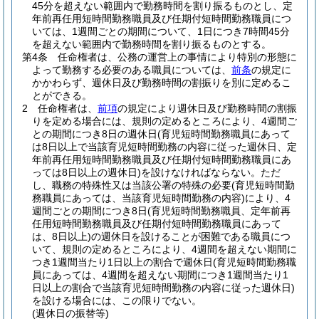
45分を超えない範囲内で勤務時間を割り振るものとし、定
年前再任用短時間勤務職員及び任期付短時間勤務職員につ
いては、1週間ごとの期間について、1日につき7時間45分
を超えない範囲内で勤務時間を割り振るものとする。
第4条
任命権者は、公務の運営上の事情により特別の形態に
よって勤務する必要のある職員については、
前条
の規定に
かかわらず、週休日及び勤務時間の割振りを別に定めるこ
とができる。
2
任命権者は、
前項
の規定により週休日及び勤務時間の割振
りを定める場合には、規則の定めるところにより、4週間ご
との期間につき8日の週休日
(育児短時間勤務職員にあって
は8日以上で当該育児短時間勤務の内容に従った週休日、定
年前再任用短時間勤務職員及び任期付短時間勤務職員にあ
っては8日以上の週休日)
を設けなければならない。
ただ
し、職務の特殊性又は当該公署の特殊の必要
(育児短時間勤
務職員にあっては、当該育児短時間勤務の内容)
により、4
週間ごとの期間につき8日
(育児短時間勤務職員、定年前再
任用短時間勤務職員及び任期付短時間勤務職員にあって
は、8日以上)
の週休日を設けることが困難である職員につ
いて、規則の定めるところにより、4週間を超えない期間に
つき1週間当たり1日以上の割合で週休日
(育児短時間勤務職
員にあっては、4週間を超えない期間につき1週間当たり1
日以上の割合で当該育児短時間勤務の内容に従った週休日)
を設ける場合には、この限りでない。
(週休日の振替等)