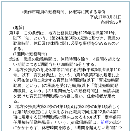
○美作市職員の勤務時間、休暇等に関する条例
平成17年3月31日
条例第35号
(趣旨)
第1条
この条例は、地方公務員法
(昭和25年法律第261号。
以下「法」という。)
第24条第5項の規定に基づき、職員の
勤務時間、休日及び休暇に関し必要な事項を定めるものと
する。
(1週間の勤務時間)
第2条
職員の勤務時間は、休憩時間を除き、4週間を超えな
い期間につき1週間当たり38時間45分とする。
2
地方公務員の育児休業等に関する法律
(平成3年法律第110
号。以下「育児休業法」という。)
第10条第3項の規定によ
り同条第1項に規定する育児短時間勤務
(以下「育児短時間
勤務」という。)
の承認を受けた職員
(以下「育児短時間勤
務職員」という。)
の1週間当たりの勤務時間は、当該承認
を受けた育児短時間勤務の内容に従い、任命権者が定め
る。
3
地方公務員法第22条の4第1項又は第22条の5第1項若しく
は第2項の規定により採用された職員で同法第22条の4第1
項に規定する短時間勤務の職を占めるもの
(以下「定年前再
任用短時間勤務職員」という。)
の勤務時間は、
前項
の規定
にかかわらず、休憩時間を除き、4週間を超えない期間につ