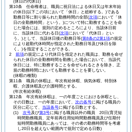
(休日の代休日)
第10条
任命権者は、職員に祝日法による休日又は年末年始
の休日
(以下この項において「休日」と総称する。)
である
勤務日等に割り振られた勤務時間の全部
(
次項
において「休
日の全勤務時間」という。)
について特に勤務することを命
じた場合には、規則の定めるところにより、当該休日前
に、当該休日に代わる日
(
次項
において「代休日」とい
う。)
として、当該休日後の勤務日等
(
第8条の2第1項
の規定
により超勤代休時間が指定された勤務日等及び休日を除
く。)
を指定することができる。
2
前項
の規定により代休日を指定された職員は、勤務を命ぜ
られた休日の全勤務時間を勤務した場合において、当該代
休日には、特に勤務することを命ぜられるときを除き、正
規の勤務時間においても勤務することを要しない。
(休暇の種類)
第11条
職員の休暇は、年次有給休暇、病気休暇、特別休
暇、介護休暇及び介護時間とする。
(年次有給休暇)
第12条
年次有給休暇は、一の年度ごとにおける休暇とし、
その日数は、一の年度において、
次の各号
に掲げる職員の
区分に応じて、
当該各号
に掲げる日数とする。
(1)
次号
及び
第3号
に掲げる職員以外の職員 20日
(育児短
時間勤務職員、定年前再任用短時間勤務職員及び任期付
短時間勤務職員にあっては、その者の勤務時間等を考慮
し20日を超えない範囲内で規則で定める日数)