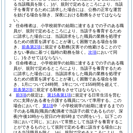
る当該職員を除く。)
が、規則で定めるところにより、当該
子を養育するために請求した場合には、公務の正常な運営
を妨げる場合を除き、深夜における勤務をさせてはならな
い。
2
任命権者は、小学校就学の始期に達するまでの子のある職
員が、規則で定めるところにより、当該子を養育するため
に請求した場合には、当該請求をした職員の業務を処理す
るための措置を講ずることが著しく困難である場合を除
き、
前条第2項
に規定する勤務
(災害その他避けることので
きない事由に基づく臨時の勤務を除く。
次項
において同
じ。)
をさせてはならない。
3
任命権者は、小学校就学の始期に達するまでの子のある職
員が、規則で定めるところにより、当該子を養育するため
に請求した場合には、当該請求をした職員の業務を処理す
るための措置を講ずることが著しく困難である場合を除
き、1月について24時間、1年について155時間を超えて、
前条第2項
に規定する勤務をさせてはならない。
4
前3項
の規定は、
第15条第1項
に規定する日常生活を営む
のに支障がある者を介護する職員について準用する。
この
場合において、
第1項
中「小学校就学の始期に達するまでの
子のある職員
(職員の配偶者で当該子の親であるものが、深
夜
(午後10時から翌日の午前5時までの間をいう。以下この
項において同じ。)
において常態として当該子を養育するこ
とができるものとして規則で定める者に該当する場合にお
ける当該職員を除く。)
が、規則で定めるところにより、当