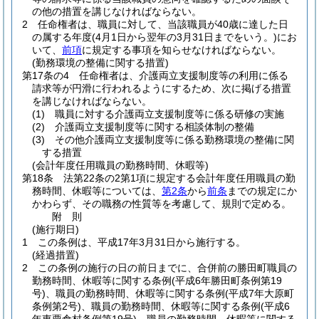
の他の措置を講じなければならない。
2
任命権者は、職員に対して、当該職員が40歳に達した日
の属する年度
(4月1日から翌年の3月31日までをいう。)
にお
いて、
前項
に規定する事項を知らせなければならない。
(勤務環境の整備に関する措置)
第17条の4
任命権者は、介護両立支援制度等の利用に係る
請求等が円滑に行われるようにするため、次に掲げる措置
を講じなければならない。
(1)
職員に対する介護両立支援制度等に係る研修の実施
(2)
介護両立支援制度等に関する相談体制の整備
(3)
その他介護両立支援制度等に係る勤務環境の整備に関
する措置
(会計年度任用職員の勤務時間、休暇等)
第18条
法第22条の2第1項に規定する会計年度任用職員の勤
務時間、休暇等については、
第2条
から
前条
までの規定にか
かわらず、その職務の性質等を考慮して、規則で定める。
附
則
(施行期日)
1
この条例は、平成17年3月31日から施行する。
(経過措置)
2
この条例の施行の日の前日までに、合併前の勝田町職員の
勤務時間、休暇等に関する条例
(平成6年勝田町条例第19
号)
、職員の勤務時間、休暇等に関する条例
(平成7年大原町
条例第2号)
、職員の勤務時間、休暇等に関する条例
(平成6