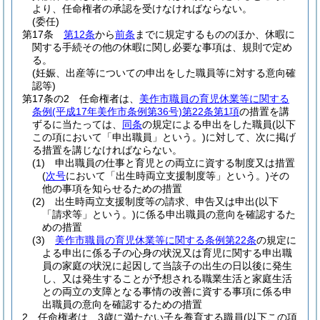
より、任命権者の承認を受けなければならない。
(委任)
第17条
第12条
から
前条
までに規定するもののほか、休暇に
関する手続その他の休暇に関し必要な事項は、規則で定め
る。
(妊娠、出産等についての申出をした職員等に対する意向確
認等)
第17条の2
任命権者は、
美作市職員の育児休業等に関する
条例
(平成17年美作市条例第36号)
第22条第1項
の措置を講
ずるに当たっては、
同条
の規定による申出をした職員
(以下
この項において「申出職員」という。)
に対して、次に掲げ
る措置を講じなければならない。
(1)
申出職員の仕事と育児との両立に資する制度又は措置
(
次号
において「出生時両立支援制度等」という。)
その
他の事項を知らせるための措置
(2)
出生時両立支援制度等の請求、申告又は申出
(以下
「請求等」という。)
に係る申出職員の意向を確認するた
めの措置
(3)
美作市職員の育児休業等に関する条例第22条
の規定に
よる申出に係る子の心身の状況又は育児に関する申出職
員の家庭の状況に起因して当該子の出生の日以後に発生
し、又は発生することが予想される職業生活と家庭生活
との両立の支障となる事情の改善に資する事項に係る申
出職員の意向を確認するための措置
2
任命権者は、3歳に満たない子を養育する職員
(以下この項