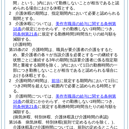
間」という。)
内において勤務しないことが相当であると認
められる場合における休暇とする。
2
介護休暇の期間は、指定期間内において必要と認められる
期間とする。
3
介護休暇については、
美作市職員の給与に関する条例第
16条
の規定にかかわらず、その勤務しない1時間につき、
同条例第21条
に規定する勤務時間1時間当たりの給与額を
減額する。
(介護時間)
第15条の2
介護時間は、職員が要介護者の介護をするた
め、要介護者の各々が当該介護を必要とする一の継続する
状態ごとに連続する3年の期間
(当該要介護者に係る指定期
間と重複する期間を除く。)
内において1日の勤務時間の一
部につき勤務しないことが相当であると認められる場合に
おける休暇とする。
2
介護時間の時間は、
前項
に規定する期間内において1日に
つき2時間を超えない範囲内で必要と認められる時間とす
る。
3
介護時間については、
美作市職員の給与に関する条例第
16条
の規定にかかわらず、その勤務しない1時間につき、
同条例第21条
に規定する勤務時間1時間当たりの給与額を
減額する。
(病気休暇、特別休暇、介護休暇及び介護時間の承認)
第16条
病気休暇、特別休暇
(規則で定めるものを除く。)
、
介護休暇及び介護時間については、規則の定めるところに