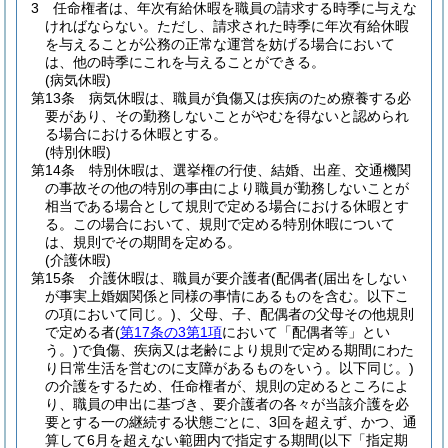
3
任命権者は、年次有給休暇を職員の請求する時季に与えな
ければならない。
ただし、請求された時季に年次有給休暇
を与えることが公務の正常な運営を妨げる場合において
は、他の時季にこれを与えることができる。
(病気休暇)
第13条
病気休暇は、職員が負傷又は疾病のため療養する必
要があり、その勤務しないことがやむを得ないと認められ
る場合における休暇とする。
(特別休暇)
第14条
特別休暇は、選挙権の行使、結婚、出産、交通機関
の事故その他の特別の事由により職員が勤務しないことが
相当である場合として規則で定める場合における休暇とす
る。
この場合において、規則で定める特別休暇について
は、規則でその期間を定める。
(介護休暇)
第15条
介護休暇は、職員が要介護者
(配偶者
(届出をしない
が事実上婚姻関係と同様の事情にあるものを含む。以下こ
の項において同じ。)
、父母、子、配偶者の父母その他規則
で定める者
(
第17条の3第1項
において「配偶者等」とい
う。)
で負傷、疾病又は老齢により規則で定める期間にわた
り日常生活を営むのに支障があるものをいう。以下同じ。)
の介護をするため、任命権者が、規則の定めるところによ
り、職員の申出に基づき、要介護者の各々が当該介護を必
要とする一の継続する状態ごとに、3回を超えず、かつ、通
算して6月を超えない範囲内で指定する期間
(以下「指定期