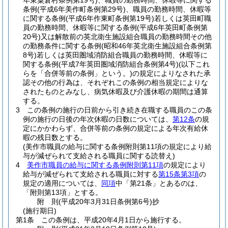
年東粟倉村条例第19号)
、職員の勤務時間、休暇等に関する
条例
(平成6年美作町条例第29号)
、職員の勤務時間、休暇等
に関する条例
(平成6年作東町条例第19号)
若しくは英田町職
員の勤務時間、休暇等に関する条例
(平成6年英田町条例第
20号)
又は解散前の英北衛生施設組合職員の勤務時間その他
の勤務条件に関する条例
(昭和46年英北衛生施設組合条例第
8号)
若しくは英田圏域消防組合職員の勤務時間、休暇等に
関する条例
(平成7年英田圏域消防組合条例第4号)
(以下これ
らを「合併等前の条例」という。)
の規定によりなされた承
認その他の行為は、それぞれこの条例の相当規定によりな
されたものとみなし、病気休暇及び介護休暇の期間は通算
する。
3
この条例の施行の日前から引き続き在職する職員のこの条
例の施行の日後の年次休暇の日数については、
第12条
の規
定にかかわらず、合併等前の条例の規定による年次有給休
暇の残日数とする。
(美作市職員の給与に関する条例附則第11項の規定により給
与が減ぜられて支給される職員に関する読替え)
4
美作市職員の給与に関する条例附則第11項
の規定により
給与が減ぜられて支給される職員に対する
第15条第3項
の
規定の適用については、
同項
中「第21条」とあるのは、
「附則第13項」とする。
附
則
(平成20年3月31日
条例第6号)
抄
(施行期日)
第1条
この条例は、平成20年4月1日から施行する。