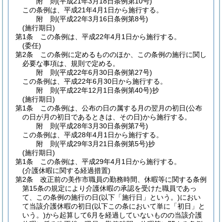
附
則
(平成21年3月18日
条例第10号)
この条例は、平成21年4月1日から施行する。
附
則
(平成22年3月16日
条例第8号)
(施行期日)
第1条
この条例は、平成22年4月1日から施行する。
(委任)
第2条
この条例に定めるもののほか、この条例の施行に関し
必要な事項は、規則で定める。
附
則
(平成22年6月30日
条例第27号)
この条例は、平成22年6月30日から施行する。
附
則
(平成22年12月1日
条例第40号)
抄
(施行期日)
第1条
この条例は、公布の日の属する月の翌月の初日
(公布
の日が月の初日であるときは、その日)
から施行する。
附
則
(平成28年3月30日
条例第7号)
この条例は、平成28年4月1日から施行する。
附
則
(平成29年3月21日
条例第5号)
抄
(施行期日)
第1条
この条例は、平成29年4月1日から施行する。
(介護休暇に関する経過措置)
第2条
改正前の美作市職員の勤務時間、休暇等に関する条例
第15条の規定により介護休暇の承認を受けた職員であっ
て、この条例の施行の日
(以下「施行日」という。)
におい
て当該介護休暇の初日
(以下この条において単に「初日」と
いう。)
から起算して6月を経過していないものの当該介護