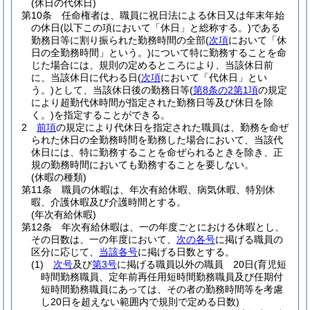
(休日の代休日)
第10条
任命権者は、職員に祝日法による休日又は年末年始
の休日
(以下この項において「休日」と総称する。)
である
勤務日等に割り振られた勤務時間の全部
(
次項
において「休
日の全勤務時間」という。)
について特に勤務することを命
じた場合には、規則の定めるところにより、当該休日前
に、当該休日に代わる日
(
次項
において「代休日」とい
う。)
として、当該休日後の勤務日等
(
第8条の2第1項
の規定
により超勤代休時間が指定された勤務日等及び休日を除
く。)
を指定することができる。
2
前項
の規定により代休日を指定された職員は、勤務を命ぜ
られた休日の全勤務時間を勤務した場合において、当該代
休日には、特に勤務することを命ぜられるときを除き、正
規の勤務時間においても勤務することを要しない。
(休暇の種類)
第11条
職員の休暇は、年次有給休暇、病気休暇、特別休
暇、介護休暇及び介護時間とする。
(年次有給休暇)
第12条
年次有給休暇は、一の年度ごとにおける休暇とし、
その日数は、一の年度において、
次の各号
に掲げる職員の
区分に応じて、
当該各号
に掲げる日数とする。
(1)
次号
及び
第3号
に掲げる職員以外の職員 20日
(育児短
時間勤務職員、定年前再任用短時間勤務職員及び任期付
短時間勤務職員にあっては、その者の勤務時間等を考慮
し20日を超えない範囲内で規則で定める日数)