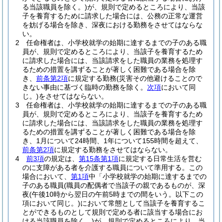
る当該職員を除く。)
が、規則で定めるところにより、当該
子を養育するために請求した場合には、公務の正常な運営
を妨げる場合を除き、深夜における勤務をさせてはならな
い。
2
任命権者は、小学校就学の始期に達するまでの子のある職
員が、規則で定めるところにより、当該子を養育するため
に請求した場合には、当該請求をした職員の業務を処理す
るための措置を講ずることが著しく困難である場合を除
き、
前条第2項
に規定する勤務
(災害その他避けることので
きない事由に基づく臨時の勤務を除く。
次項
において同
じ。)
をさせてはならない。
3
任命権者は、小学校就学の始期に達するまでの子のある職
員が、規則で定めるところにより、当該子を養育するため
に請求した場合には、当該請求をした職員の業務を処理す
るための措置を講ずることが著しく困難である場合を除
き、1月について24時間、1年について155時間を超えて、
前条第2項
に規定する勤務をさせてはならない。
4
前3項
の規定は、
第15条第1項
に規定する日常生活を営む
のに支障がある者を介護する職員について準用する。
この
場合において、
第1項
中「小学校就学の始期に達するまでの
子のある職員
(職員の配偶者で当該子の親であるものが、深
夜
(午後10時から翌日の午前5時までの間をいう。以下この
項において同じ。)
において常態として当該子を養育するこ
とができるものとして規則で定める者に該当する場合にお
ける当該職員を除く。)
が、規則で定めるところにより、当