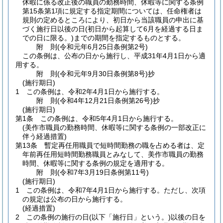
休暇に係る改正後の職員の勤務時間、休暇等に関する条例
第15条第1項に規定する指定期間については、任命権者は
規則の定めるところにより、初日から当該職員の申出に基
づく施行日以後の日
(初日から起算して6月を経過する日ま
での日に限る。)
までの期間を指定するものとする。
附
則
(令和元年6月25日
条例第2号)
この条例は、公布の日から施行し、平成31年4月1日から適
用する。
附
則
(令和元年9月30日
条例第8号)
抄
(施行期日)
1
この条例は、令和2年4月1日から施行する。
附
則
(令和4年12月21日
条例第26号)
抄
(施行期日)
第1条
この条例は、令和5年4月1日から施行する。
(美作市職員の勤務時間、休暇等に関する条例の一部改正に
伴う経過措置)
第13条
暫定再任用職員で短時間勤務の職を占める者は、定
年前再任用短時間勤務職員とみなして、美作市職員の勤務
時間、休暇等に関する条例の規定を適用する。
附
則
(令和7年3月19日
条例第11号)
(施行期日)
1
この条例は、令和7年4月1日から施行する。
ただし、次項
の規定は公布の日から施行する。
(経過措置)
2
この条例の施行の日
(以下「施行日」という。)
以後の日を