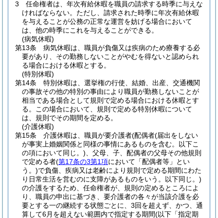
3
任命権者は、年次有給休暇を職員の請求する時季に与えな
ければならない。
ただし、請求された時季に年次有給休暇
を与えることが公務の正常な運営を妨げる場合において
は、他の時季にこれを与えることができる。
(病気休暇)
第13条
病気休暇は、職員が負傷又は疾病のため療養する必
要があり、その勤務しないことがやむを得ないと認められ
る場合における休暇とする。
(特別休暇)
第14条
特別休暇は、選挙権の行使、結婚、出産、交通機関
の事故その他の特別の事由により職員が勤務しないことが
相当である場合として規則で定める場合における休暇とす
る。
この場合において、規則で定める特別休暇について
は、規則でその期間を定める。
(介護休暇)
第15条
介護休暇は、職員が要介護者
(配偶者
(届出をしない
が事実上婚姻関係と同様の事情にあるものを含む。以下こ
の項において同じ。)
、父母、子、配偶者の父母その他規則
で定める者
(
第17条の3第1項
において「配偶者等」とい
う。)
で負傷、疾病又は老齢により規則で定める期間にわた
り日常生活を営むのに支障があるものをいう。以下同じ。)
の介護をするため、任命権者が、規則の定めるところによ
り、職員の申出に基づき、要介護者の各々が当該介護を必
要とする一の継続する状態ごとに、3回を超えず、かつ、通
算して6月を超えない範囲内で指定する期間
(以下「指定期