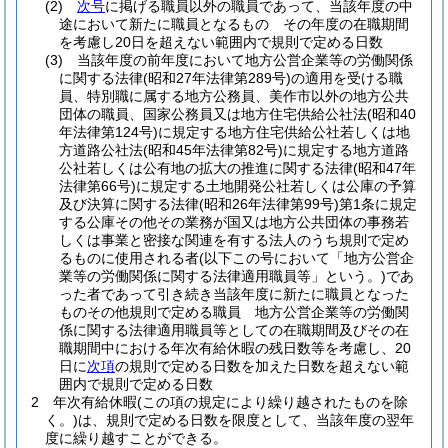
(2)
次号
に掲げる職員以外の職員であって、当該年度の中
途において新たに職員となるもの その年度の在職期間
を考慮し20日を超えない範囲内で規則で定める日数
(3)
当該年度の前年度において地方公営企業等の労働関係
に関する法律
(昭和27年法律第289号)
の適用を受ける職
員、特別職に属する地方公務員、美作市以外の地方公共
団体の職員、国家公務員又は地方住宅供給公社法
(昭和40
年法律第124号)
に規定する地方住宅供給公社若しくは地
方道路公社法
(昭和45年法律第82号)
に規定する地方道路
公社若しくは公有地の拡大の推進に関する法律
(昭和47年
法律第66号)
に規定する土地開発公社若しくは公庫の予算
及び決算に関する法律
(昭和26年法律第99号)
第1条に規定
する公庫その他その業務が国又は地方公共団体の事務若
しくは事業と密接な関連を有する法人のうち規則で定め
るものに使用される者
(以下この号において「地方公営企
業等の労働関係に関する法律適用職員等」という。)
であ
った者であって引き続き当該年度に新たに職員となった
ものその他規則で定める職員 地方公営企業等の労働関
係に関する法律適用職員等としての在職期間及びその在
職期間中における年次有給休暇の残日数等を考慮し、20
日に
次項
の規則で定める日数を加えた日数を超えない範
囲内で規則で定める日数
2
年次有給休暇
(この項の規定により繰り越されたものを除
く。)
は、規則で定める日数を限度として、当該年度の翌年
度に繰り越すことができる。