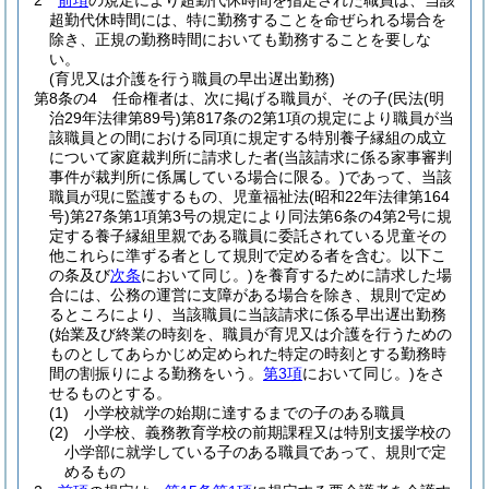
2
前項
の規定により超勤代休時間を指定された職員は、当該
超勤代休時間には、特に勤務することを命ぜられる場合を
除き、正規の勤務時間においても勤務することを要しな
い。
(育児又は介護を行う職員の早出遅出勤務)
第8条の4
任命権者は、次に掲げる職員が、その子
(民法
(明
治29年法律第89号)
第817条の2第1項の規定により職員が当
該職員との間における同項に規定する特別養子縁組の成立
について家庭裁判所に請求した者
(当該請求に係る家事審判
事件が裁判所に係属している場合に限る。)
であって、当該
職員が現に監護するもの、児童福祉法
(昭和22年法律第164
号)
第27条第1項第3号の規定により同法第6条の4第2号に規
定する養子縁組里親である職員に委託されている児童その
他これらに準ずる者として規則で定める者を含む。以下こ
の条及び
次条
において同じ。)
を養育するために請求した場
合には、公務の運営に支障がある場合を除き、規則で定め
るところにより、当該職員に当該請求に係る早出遅出勤務
(始業及び終業の時刻を、職員が育児又は介護を行うための
ものとしてあらかじめ定められた特定の時刻とする勤務時
間の割振りによる勤務をいう。
第3項
において同じ。)
をさ
せるものとする。
(1)
小学校就学の始期に達するまでの子のある職員
(2)
小学校、義務教育学校の前期課程又は特別支援学校の
小学部に就学している子のある職員であって、規則で定
めるもの