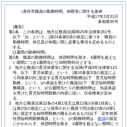
○美作市職員の勤務時間、休暇等に関する条例
平成17年3月31日
条例第35号
(趣旨)
第1条
この条例は、地方公務員法
(昭和25年法律第261号。
以下「法」という。)
第24条第5項の規定に基づき、職員の
勤務時間、休日及び休暇に関し必要な事項を定めるものと
する。
(1週間の勤務時間)
第2条
職員の勤務時間は、休憩時間を除き、4週間を超えな
い期間につき1週間当たり38時間45分とする。
2
地方公務員の育児休業等に関する法律
(平成3年法律第110
号。以下「育児休業法」という。)
第10条第3項の規定によ
り同条第1項に規定する育児短時間勤務
(以下「育児短時間
勤務」という。)
の承認を受けた職員
(以下「育児短時間勤
務職員」という。)
の1週間当たりの勤務時間は、当該承認
を受けた育児短時間勤務の内容に従い、任命権者が定め
る。
3
地方公務員法第22条の4第1項又は第22条の5第1項若しく
は第2項の規定により採用された職員で同法第22条の4第1
項に規定する短時間勤務の職を占めるもの
(以下「定年前再
任用短時間勤務職員」という。)
の勤務時間は、
前項
の規定
にかかわらず、休憩時間を除き、4週間を超えない期間につ