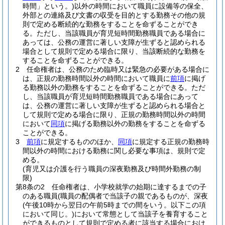
時間」という。)
以外の時間において職員に設備等の保全、
外部との連絡及び文書の収受を目的とする勤務その他の規
則で定める断続的な勤務をすることを命ずることができ
る。
ただし、当該職員が育児短時間勤務職員である場合に
あっては、公務の運営に著しい支障が生ずると認められる
場合として規則で定める場合に限り、当該断続的な勤務を
することを命ずることができる。
2
任命権者は、公務のため臨時又は緊急の必要がある場合に
は、正規の勤務時間以外の時間において職員に
前項
に掲げ
る勤務以外の勤務をすることを命ずることができる。
ただ
し、当該職員が育児短時間勤務職員である場合にあって
は、公務の運営に著しい支障が生ずると認められる場合と
して規則で定める場合に限り、正規の勤務時間以外の時間
において
同項
に掲げる勤務以外の勤務をすることを命ずる
ことができる。
3
前項
に規定するもののほか、
同項
に規定する正規の勤務時
間以外の時間における勤務に関し必要な事項は、規則で定
める。
(育児又は介護を行う職員の深夜勤務及び時間外勤務の制
限)
第8条の2
任命権者は、小学校就学の始期に達するまでの子
のある職員
(職員の配偶者で当該子の親であるものが、深夜
(午後10時から翌日の午前5時までの間をいう。以下この項
において同じ。)
において常態として当該子を養育すること
ができるものとして規則で定める者に該当する場合におけ