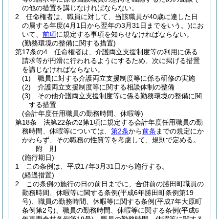
の他の措置を講じなければならない。
2
任命権者は、職員に対して、当該職員が40歳に達した日
の属する年度
(4月1日から翌年の3月31日までをいう。)
にお
いて、
前項
に規定する事項を知らせなければならない。
(勤務環境の整備に関する措置)
第17条の4
任命権者は、介護両立支援制度等の利用に係る
請求等が円滑に行われるようにするため、次に掲げる措置
を講じなければならない。
(1)
職員に対する介護両立支援制度等に係る研修の実施
(2)
介護両立支援制度等に関する相談体制の整備
(3)
その他介護両立支援制度等に係る勤務環境の整備に関
する措置
(会計年度任用職員の勤務時間、休暇等)
第18条
法第22条の2第1項に規定する会計年度任用職員の勤
務時間、休暇等については、
第2条
から
前条
までの規定にか
かわらず、その職務の性質等を考慮して、規則で定める。
附
則
(施行期日)
1
この条例は、平成17年3月31日から施行する。
(経過措置)
2
この条例の施行の日の前日までに、合併前の勝田町職員の
勤務時間、休暇等に関する条例
(平成6年勝田町条例第19
号)
、職員の勤務時間、休暇等に関する条例
(平成7年大原町
条例第2号)
、職員の勤務時間、休暇等に関する条例
(平成6