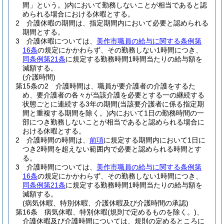
間」という。)
内において勤務しないことが相当であると認
められる場合における休暇とする。
2
介護休暇の期間は、指定期間内において必要と認められる
期間とする。
3
介護休暇については、
美作市職員の給与に関する条例第
16条
の規定にかかわらず、その勤務しない1時間につき、
同条例第21条
に規定する勤務時間1時間当たりの給与額を
減額する。
(介護時間)
第15条の2
介護時間は、職員が要介護者の介護をするた
め、要介護者の各々が当該介護を必要とする一の継続する
状態ごとに連続する3年の期間
(当該要介護者に係る指定期
間と重複する期間を除く。)
内において1日の勤務時間の一
部につき勤務しないことが相当であると認められる場合に
おける休暇とする。
2
介護時間の時間は、
前項
に規定する期間内において1日に
つき2時間を超えない範囲内で必要と認められる時間とす
る。
3
介護時間については、
美作市職員の給与に関する条例第
16条
の規定にかかわらず、その勤務しない1時間につき、
同条例第21条
に規定する勤務時間1時間当たりの給与額を
減額する。
(病気休暇、特別休暇、介護休暇及び介護時間の承認)
第16条
病気休暇、特別休暇
(規則で定めるものを除く。)
、
介護休暇及び介護時間については、規則の定めるところに