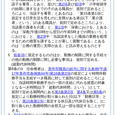
該子を養育」とあり、並びに
第2項
及び
前項
中「小学校就学
の始期に達するまでの子のある職員が、規則で定めるとこ
ろにより、当該子を養育」とあるのは、「第15条第1項に
規定する日常生活を営むのに支障がある者
(以下「要介護
者」という。)
のある職員が、規則で定めるところにより、
当該要介護者を介護」と、
第1項
中「深夜における」とある
のは「深夜
(午後10時から翌日の午前5時までの間をいう。)
における」と、
第2項
中「当該請求をした職員の業務を処理
するための措置を講ずることが著しく困難である」とある
のは「公務の運営に支障がある」と読み替えるものとす
る。
5
前各項
に規定するもののほか、勤務の制限に関する手続そ
の他の勤務の制限に関し必要な事項は、規則で定める。
(超勤代休時間)
第8条の3
任命権者は、
美作市職員の給与に関する条例
(平成
17年美作市条例第44号)
第18条第3項
の規定により時間外勤
務手当を支給すべき職員に対して規則の定めるところによ
り、当該時間外勤務手当の一部の支給に代わる措置の対象
となるべき時間
(以下「超勤代休時間」という。)
として、
規則で定める期間内にある
第3条第2項
、
第4条
又は
第5条
の
規定により勤務時間が割り振られた日
(以下「勤務日等」と
いう。
第10条第1項
に規定する休日及び代休日を除く。)
に
割り振られた勤務時間の全部又は一部を指定することがで
きる。