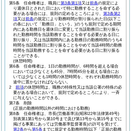
第5条
任命権者は、職員に
第3条第1項
又は
前条
の規定によ
り週休日とされた日において特に勤務することを命ずる必
要がある場合には、規則の定めるところにより、
第3条第2
項
又は
前条
の規定により勤務時間が割り振られた日
(以下こ
の条において「勤務日」という。)
のうち規則で定める期間
内にある勤務日を週休日に変更して当該勤務日に割り振ら
れた勤務時間を当該勤務することを命ずる必要がある日に
割り振り、又は当該期間内にある勤務日の勤務時間のうち4
時間を当該勤務日に割り振ることをやめて当該4時間の勤務
時間を当該勤務することを命ずる必要がある日に割り振る
ことができる。
(休憩時間)
第6条
任命権者は、1日の勤務時間が、6時間を超える場合
においては少なくとも45分、7時間45分を超える場合にお
いては少なくとも1時間の休憩時間を、それぞれ勤務時間の
途中に置かなければならない。
2
前項
の休憩時間は、職務の特殊性又は当該公署の特殊の必
要がある場合において、規則で定めるところにより、一斉
に与えないことができる。
第7条
削除
(正規の勤務時間以外の時間における勤務)
第8条
任命権者は、市長
(労働基準法
(昭和22年法律第49号)
別表第1第1号から第10号まで及び第13号から第15号までに
掲げる事業にあっては労働基準監督署長)
の許可を受けて、
第2条
から
第5条
までに規定する勤務時間
(以下「正規の勤務