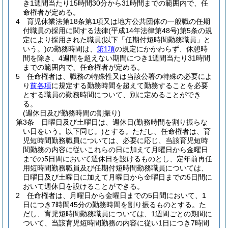
き1週間当たり15時間30分から31時間までの範囲内で、任
命権者が定める。
4
育児休業法第18条第1項又は地方公共団体の一般職の任期
付職員の採用に関する法律
(平成14年法律第48号)
第5条の規
定により採用された職員
(以下「任期付短時間勤務職員」と
いう。)
の勤務時間は、
第1項
の規定にかかわらず、休憩時
間を除き、4週間を超えない期間につき1週間当たり31時間
までの範囲内で、任命権者が定める。
5
任命権者は、職務の特殊性又は当該公署の特殊の必要によ
り
前各項
に規定する勤務時間を超えて勤務することを必要
とする職員の勤務時間について、別に定めることができ
る。
(週休日及び勤務時間の割振り)
第3条
日曜日及び土曜日は、週休日
(勤務時間を割り振らな
い日をいう。以下同じ。)
とする。
ただし、任命権者は、育
児短時間勤務職員については、必要に応じ、当該育児短時
間勤務の内容に従いこれらの日に加えて月曜日から金曜日
までの5日間において週休日を設けるものとし、定年前再任
用短時間勤務職員及び任期付短時間勤務職員については、
日曜日及び土曜日に加えて月曜日から金曜日までの5日間に
おいて週休日を設けることができる。
2
任命権者は、月曜日から金曜日までの5日間において、1
日につき7時間45分の勤務時間を割り振るものとする。
た
だし、育児短時間勤務職員については、1週間ごとの期間に
ついて、当該育児短時間勤務の内容に従い1日につき7時間