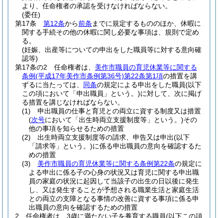
より、任命権者の承認を受けなければならない。
(委任)
第17条
第12条
から
前条
までに規定するもののほか、休暇に
関する手続その他の休暇に関し必要な事項は、規則で定め
る。
(妊娠、出産等についての申出をした職員等に対する意向確
認等)
第17条の2
任命権者は、
美作市職員の育児休業等に関する
条例
(平成17年美作市条例第36号)
第22条第1項
の措置を講
ずるに当たっては、
同条
の規定による申出をした職員
(以下
この項において「申出職員」という。)
に対して、次に掲げ
る措置を講じなければならない。
(1)
申出職員の仕事と育児との両立に資する制度又は措置
(
次号
において「出生時両立支援制度等」という。)
その
他の事項を知らせるための措置
(2)
出生時両立支援制度等の請求、申告又は申出
(以下
「請求等」という。)
に係る申出職員の意向を確認するた
めの措置
(3)
美作市職員の育児休業等に関する条例第22条
の規定に
よる申出に係る子の心身の状況又は育児に関する申出職
員の家庭の状況に起因して当該子の出生の日以後に発生
し、又は発生することが予想される職業生活と家庭生活
との両立の支障となる事情の改善に資する事項に係る申
出職員の意向を確認するための措置
2
任命権者は、3歳に満たない子を養育する職員
(以下この項