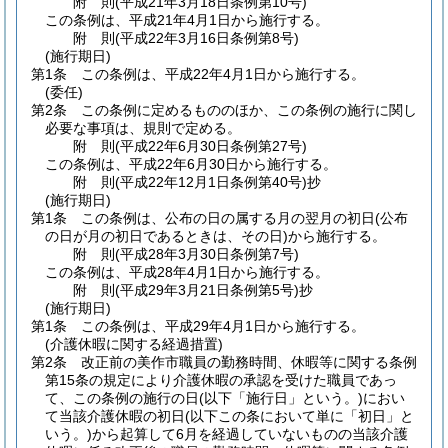
附
則
(平成21年3月18日
条例第10号)
この条例は、平成21年4月1日から施行する。
附
則
(平成22年3月16日
条例第8号)
(施行期日)
第1条
この条例は、平成22年4月1日から施行する。
(委任)
第2条
この条例に定めるもののほか、この条例の施行に関し
必要な事項は、規則で定める。
附
則
(平成22年6月30日
条例第27号)
この条例は、平成22年6月30日から施行する。
附
則
(平成22年12月1日
条例第40号)
抄
(施行期日)
第1条
この条例は、公布の日の属する月の翌月の初日
(公布
の日が月の初日であるときは、その日)
から施行する。
附
則
(平成28年3月30日
条例第7号)
この条例は、平成28年4月1日から施行する。
附
則
(平成29年3月21日
条例第5号)
抄
(施行期日)
第1条
この条例は、平成29年4月1日から施行する。
(介護休暇に関する経過措置)
第2条
改正前の美作市職員の勤務時間、休暇等に関する条例
第15条の規定により介護休暇の承認を受けた職員であっ
て、この条例の施行の日
(以下「施行日」という。)
におい
て当該介護休暇の初日
(以下この条において単に「初日」と
いう。)
から起算して6月を経過していないものの当該介護