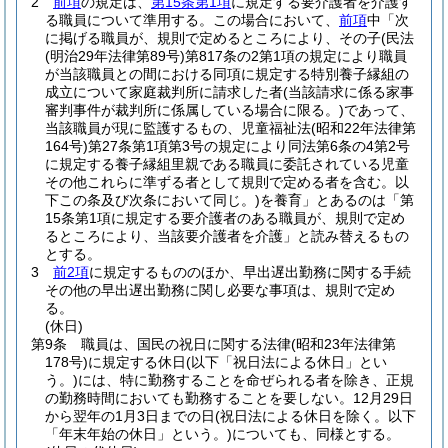
2
前項
の規定は、
第15条第1項
に規定する要介護者を介護す
る職員について準用する。
この場合において、
前項
中「次
に掲げる職員が、規則で定めるところにより、その子
(民法
(明治29年法律第89号)
第817条の2第1項の規定により職員
が当該職員との間における同項に規定する特別養子縁組の
成立について家庭裁判所に請求した者
(当該請求に係る家事
審判事件が裁判所に係属している場合に限る。)
であって、
当該職員が現に監護するもの、児童福祉法
(昭和22年法律第
164号)
第27条第1項第3号の規定により同法第6条の4第2号
に規定する養子縁組里親である職員に委託されている児童
その他これらに準ずる者として規則で定める者を含む。以
下この条及び次条において同じ。)
を養育」とあるのは「第
15条第1項に規定する要介護者のある職員が、規則で定め
るところにより、当該要介護者を介護」と読み替えるもの
とする。
3
前2項
に規定するもののほか、早出遅出勤務に関する手続
その他の早出遅出勤務に関し必要な事項は、規則で定め
る。
(休日)
第9条
職員は、国民の祝日に関する法律
(昭和23年法律第
178号)
に規定する休日
(以下「祝日法による休日」とい
う。)
には、特に勤務することを命ぜられる者を除き、正規
の勤務時間においても勤務することを要しない。
12月29日
から翌年の1月3日までの日
(祝日法による休日を除く。以下
「年末年始の休日」という。)
についても、同様とする。