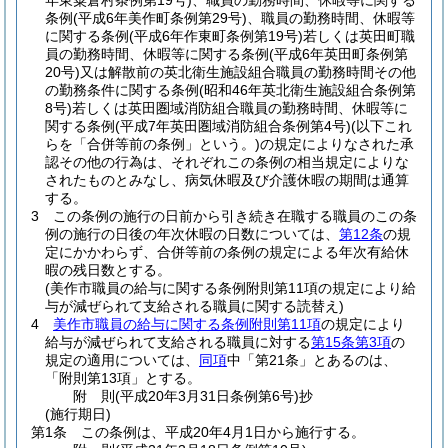
年東粟倉村条例第19号)
、職員の勤務時間、休暇等に関する
条例
(平成6年美作町条例第29号)
、職員の勤務時間、休暇等
に関する条例
(平成6年作東町条例第19号)
若しくは英田町職
員の勤務時間、休暇等に関する条例
(平成6年英田町条例第
20号)
又は解散前の英北衛生施設組合職員の勤務時間その他
の勤務条件に関する条例
(昭和46年英北衛生施設組合条例第
8号)
若しくは英田圏域消防組合職員の勤務時間、休暇等に
関する条例
(平成7年英田圏域消防組合条例第4号)
(以下これ
らを「合併等前の条例」という。)
の規定によりなされた承
認その他の行為は、それぞれこの条例の相当規定によりな
されたものとみなし、病気休暇及び介護休暇の期間は通算
する。
3
この条例の施行の日前から引き続き在職する職員のこの条
例の施行の日後の年次休暇の日数については、
第12条
の規
定にかかわらず、合併等前の条例の規定による年次有給休
暇の残日数とする。
(美作市職員の給与に関する条例附則第11項の規定により給
与が減ぜられて支給される職員に関する読替え)
4
美作市職員の給与に関する条例附則第11項
の規定により
給与が減ぜられて支給される職員に対する
第15条第3項
の
規定の適用については、
同項
中「第21条」とあるのは、
「附則第13項」とする。
附
則
(平成20年3月31日
条例第6号)
抄
(施行期日)
第1条
この条例は、平成20年4月1日から施行する。