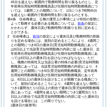
45分を超えない範囲内で勤務時間を割り振るものとし、定
年前再任用短時間勤務職員及び任期付短時間勤務職員につ
いては、1週間ごとの期間について、1日につき7時間45分
を超えない範囲内で勤務時間を割り振るものとする。
第4条
任命権者は、公務の運営上の事情により特別の形態に
よって勤務する必要のある職員については、
前条
の規定に
かかわらず、週休日及び勤務時間の割振りを別に定めるこ
とができる。
2
任命権者は、
前項
の規定により週休日及び勤務時間の割振
りを定める場合には、規則の定めるところにより、4週間ご
との期間につき8日の週休日
(育児短時間勤務職員にあって
は8日以上で当該育児短時間勤務の内容に従った週休日、定
年前再任用短時間勤務職員及び任期付短時間勤務職員にあ
っては8日以上の週休日)
を設けなければならない。
ただ
し、職務の特殊性又は当該公署の特殊の必要
(育児短時間勤
務職員にあっては、当該育児短時間勤務の内容)
により、4
週間ごとの期間につき8日
(育児短時間勤務職員、定年前再
任用短時間勤務職員及び任期付短時間勤務職員にあって
は、8日以上)
の週休日を設けることが困難である職員につ
いて、規則の定めるところにより、4週間を超えない期間に
つき1週間当たり1日以上の割合で週休日
(育児短時間勤務職
員にあっては、4週間を超えない期間につき1週間当たり1
日以上の割合で当該育児短時間勤務の内容に従った週休日)
を設ける場合には、この限りでない。
(週休日の振替等)