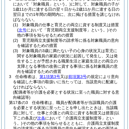
において「対象職員」という。)
に対して、対象職員の子が
1歳11か月に達する日の翌々日から2歳11か月に達する日の
翌日までの1年間の期間内に、次に掲げる措置を講じなけれ
ばならない。
(1)
対象職員の仕事と育児との両立に資する制度又は措置
(
次号
において「育児期両立支援制度等」という。)
その
他の事項を知らせるための措置
(2)
育児期両立支援制度等の請求等に係る対象職員の意向
を確認するための措置
(3)
対象職員の3歳に満たない子の心身の状況又は育児に
関する対象職員の家庭の状況に起因して発生し、又は発
生することが予想される職業生活と家庭生活との両立の
支障となる事情の改善に資する事項に係る対象職員の意
向を確認するための措置
3
任命権者は、
第1項第3号
又は
前項第3号
の規定により意向
を確認した事項の取扱いに当たっては、当該意向に配慮し
なければならない。
(配偶者等が介護を必要とする状況に至った職員に対する意
向確認等)
第17条の3
任命権者は、職員が配偶者等が当該職員の介護
を必要とする状況に至ったことを申し出たときは、当該職
員に対して、仕事と介護との両立に資する制度又は措置
(以
下この条及び
次条
において「介護両立支援制度等」とい
う。)
その他の事項を知らせるとともに、介護両立支援制度
等の請求等に係る当該職員の意向を確認するための面談そ