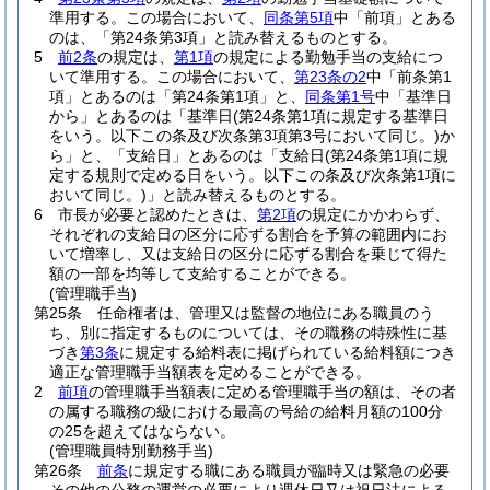
準用する。
この場合において、
同条第5項
中「前項」とある
のは、「第24条第3項」と読み替えるものとする。
5
前2条
の規定は、
第1項
の規定による勤勉手当の支給につ
いて準用する。
この場合において、
第23条の2
中「前条第1
項」とあるのは「第24条第1項」と、
同条第1号
中「基準日
から」とあるのは「基準日
(第24条第1項に規定する基準日
をいう。以下この条及び次条第3項第3号において同じ。)
か
ら」と、「支給日」とあるのは「支給日
(第24条第1項に規
定する規則で定める日をいう。以下この条及び次条第1項に
おいて同じ。)
」と読み替えるものとする。
6
市長が必要と認めたときは、
第2項
の規定にかかわらず、
それぞれの支給日の区分に応ずる割合を予算の範囲内にお
いて増率し、又は支給日の区分に応ずる割合を乗じて得た
額の一部を均等して支給することができる。
(管理職手当)
第25条
任命権者は、管理又は監督の地位にある職員のう
ち、別に指定するものについては、その職務の特殊性に基
づき
第3条
に規定する給料表に掲げられている給料額につき
適正な管理職手当額表を定めることができる。
2
前項
の管理職手当額表に定める管理職手当の額は、その者
の属する職務の級における最高の号給の給料月額の100分
の25を超えてはならない。
(管理職員特別勤務手当)
第26条
前条
に規定する職にある職員が臨時又は緊急の必要