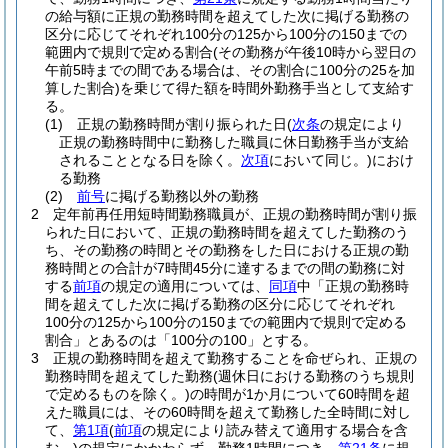
の給与額に正規の勤務時間を超えてした次に掲げる勤務の
区分に応じてそれぞれ100分の125から100分の150までの
範囲内で規則で定める割合
(その勤務が午後10時から翌日の
午前5時までの間である場合は、その割合に100分の25を加
算した割合)
を乗じて得た額を時間外勤務手当として支給す
る。
(1)
正規の勤務時間が割り振られた日
(
次条
の規定により
正規の勤務時間中に勤務した職員に休日勤務手当が支給
されることとなる日を除く。
次項
において同じ。)
におけ
る勤務
(2)
前号
に掲げる勤務以外の勤務
2
定年前再任用短時間勤務職員が、正規の勤務時間が割り振
られた日において、正規の勤務時間を超えてした勤務のう
ち、その勤務の時間とその勤務をした日における正規の勤
務時間との合計が7時間45分に達するまでの間の勤務に対
する
前項
の規定の適用については、
同項
中「正規の勤務時
間を超えてした次に掲げる勤務の区分に応じてそれぞれ
100分の125から100分の150までの範囲内で規則で定める
割合」とあるのは「100分の100」とする。
3
正規の勤務時間を超えて勤務することを命ぜられ、正規の
勤務時間を超えてした勤務
(週休日における勤務のうち規則
で定めるものを除く。)
の時間が1か月について60時間を超
えた職員には、その60時間を超えて勤務した全時間に対し
て、
第1項
(
前項
の規定により読み替えて適用する場合を含