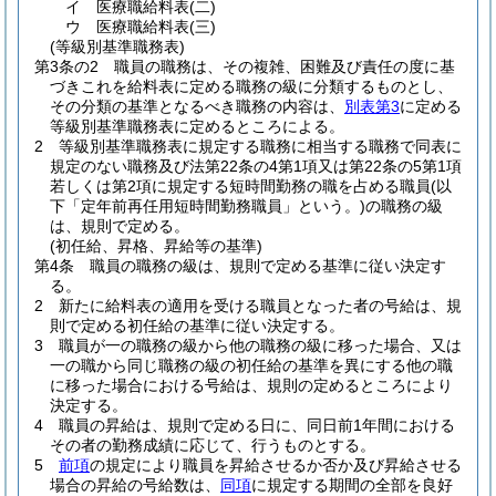
イ
医療職給料表
(二)
ウ
医療職給料表
(三)
(等級別基準職務表)
第3条の2
職員の職務は、その複雑、困難及び責任の度に基
づきこれを給料表に定める職務の級に分類するものとし、
その分類の基準となるべき職務の内容は、
別表第3
に定める
等級別基準職務表に定めるところによる。
2
等級別基準職務表に規定する職務に相当する職務で同表に
規定のない職務及び法第22条の4第1項又は第22条の5第1項
若しくは第2項に規定する短時間勤務の職を占める職員
(以
下「定年前再任用短時間勤務職員」という。)
の職務の級
は、規則で定める。
(初任給、昇格、昇給等の基準)
第4条
職員の職務の級は、規則で定める基準に従い決定す
る。
2
新たに給料表の適用を受ける職員となった者の号給は、規
則で定める初任給の基準に従い決定する。
3
職員が一の職務の級から他の職務の級に移った場合、又は
一の職から同じ職務の級の初任給の基準を異にする他の職
に移った場合における号給は、規則の定めるところにより
決定する。
4
職員の昇給は、規則で定める日に、同日前1年間における
その者の勤務成績に応じて、行うものとする。
5
前項
の規定により職員を昇給させるか否か及び昇給させる
場合の昇給の号給数は、
同項
に規定する期間の全部を良好