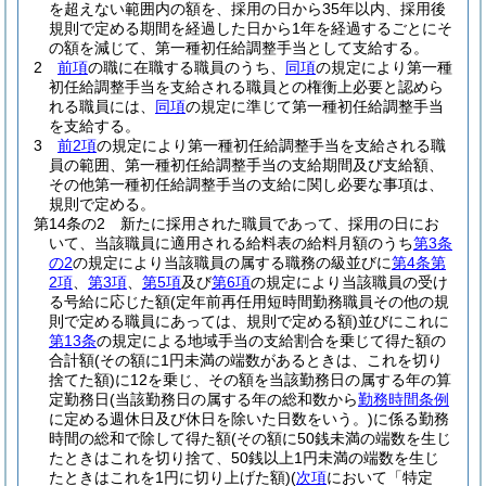
を超えない範囲内の額を、採用の日から35年以内、採用後
規則で定める期間を経過した日から1年を経過するごとにそ
の額を減じて、第一種初任給調整手当として支給する。
2
前項
の職に在職する職員のうち、
同項
の規定により第一種
初任給調整手当を支給される職員との権衡上必要と認めら
れる職員には、
同項
の規定に準じて第一種初任給調整手当
を支給する。
3
前2項
の規定により第一種初任給調整手当を支給される職
員の範囲、第一種初任給調整手当の支給期間及び支給額、
その他第一種初任給調整手当の支給に関し必要な事項は、
規則で定める。
第14条の2
新たに採用された職員であって、採用の日にお
いて、当該職員に適用される給料表の給料月額のうち
第3条
の2
の規定により当該職員の属する職務の級並びに
第4条第
2項
、
第3項
、
第5項
及び
第6項
の規定により当該職員の受け
る号給に応じた額
(定年前再任用短時間勤務職員その他の規
則で定める職員にあっては、規則で定める額)
並びにこれに
第13条
の規定による地域手当の支給割合を乗じて得た額の
合計額
(その額に1円未満の端数があるときは、これを切り
捨てた額)
に12を乗じ、その額を当該勤務日の属する年の算
定勤務日
(当該勤務日の属する年の総和数から
勤務時間条例
に定める週休日及び休日を除いた日数をいう。)
に係る勤務
時間の総和で除して得た額
(その額に50銭未満の端数を生じ
たときはこれを切り捨て、50銭以上1円未満の端数を生じ
たときはこれを1円に切り上げた額)
(
次項
において「特定