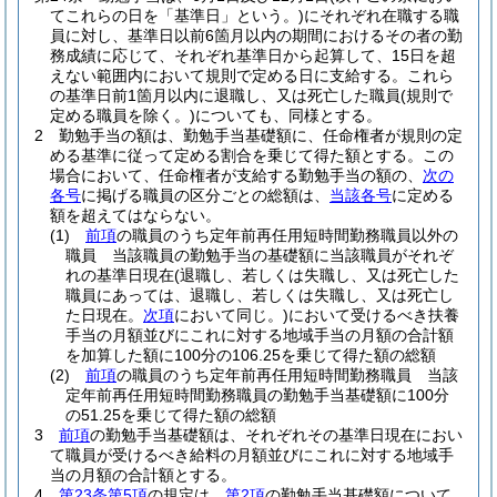
てこれらの日を「基準日」という。)
にそれぞれ在職する職
員に対し、基準日以前6箇月以内の期間におけるその者の勤
務成績に応じて、それぞれ基準日から起算して、15日を超
えない範囲内において規則で定める日に支給する。
これら
の基準日前1箇月以内に退職し、又は死亡した職員
(規則で
定める職員を除く。)
についても、同様とする。
2
勤勉手当の額は、勤勉手当基礎額に、任命権者が規則の定
める基準に従って定める割合を乗じて得た額とする。
この
場合において、任命権者が支給する勤勉手当の額の、
次の
各号
に掲げる職員の区分ごとの総額は、
当該各号
に定める
額を超えてはならない。
(1)
前項
の職員のうち定年前再任用短時間勤務職員以外の
職員 当該職員の勤勉手当の基礎額に当該職員がそれぞ
れの基準日現在
(退職し、若しくは失職し、又は死亡した
職員にあっては、退職し、若しくは失職し、又は死亡し
た日現在。
次項
において同じ。)
において受けるべき扶養
手当の月額並びにこれに対する地域手当の月額の合計額
を加算した額に100分の106.25を乗じて得た額の総額
(2)
前項
の職員のうち定年前再任用短時間勤務職員 当該
定年前再任用短時間勤務職員の勤勉手当基礎額に100分
の51.25を乗じて得た額の総額
3
前項
の勤勉手当基礎額は、それぞれその基準日現在におい
て職員が受けるべき給料の月額並びにこれに対する地域手
当の月額の合計額とする。
4
第23条第5項
の規定は、
第2項
の勤勉手当基礎額について