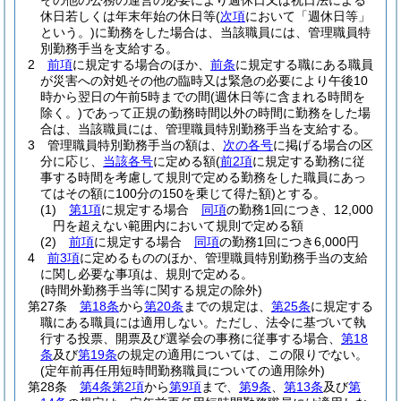
その他の公務の運営の必要により週休日又は祝日法による
休日若しくは年末年始の休日等
(
次項
において「週休日等」
という。)
に勤務をした場合は、当該職員には、管理職員特
別勤務手当を支給する。
2
前項
に規定する場合のほか、
前条
に規定する職にある職員
が災害への対処その他の臨時又は緊急の必要により午後10
時から翌日の午前5時までの間
(週休日等に含まれる時間を
除く。)
であって正規の勤務時間以外の時間に勤務をした場
合は、当該職員には、管理職員特別勤務手当を支給する。
3
管理職員特別勤務手当の額は、
次の各号
に掲げる場合の区
分に応じ、
当該各号
に定める額
(
前2項
に規定する勤務に従
事する時間を考慮して規則で定める勤務をした職員にあっ
てはその額に100分の150を乗じて得た額)
とする。
(1)
第1項
に規定する場合
同項
の勤務1回につき、12,000
円を超えない範囲内において規則で定める額
(2)
前項
に規定する場合
同項
の勤務1回につき6,000円
4
前3項
に定めるもののほか、管理職員特別勤務手当の支給
に関し必要な事項は、規則で定める。
(時間外勤務手当等に関する規定の除外)
第27条
第18条
から
第20条
までの規定は、
第25条
に規定する
職にある職員には適用しない。
ただし、法令に基づいて執
行する投票、開票及び選挙会の事務に従事する場合、
第18
条
及び
第19条
の規定の適用については、この限りでない。
(定年前再任用短時間勤務職員についての適用除外)
第28条
第4条第2項
から
第9項
まで、
第9条
、
第13条
及び
第