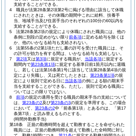
支給することができる。
4
職員が法第28条第2項第2号に掲げる理由に該当して休職
にされたときは、その休職の期間中これに給料、扶養手
当、地域手当及び住居手当のそれぞれの100分の60以内を
支給することができる。
5
法第28条第2項の規定により休職にされた職員には、他の
条例に別段の定めがない限り
前各項
に定める給与を除くほ
か、他のいかなる給与も支給されない。
6
法第55条の2第1項ただし書の許可を受けた職員には、そ
の許可が効力を有する間は、いかなる給与も支給しない。
7
第2項
又は
第3項
に規定する職員が、
当該各項
に規定する
期間内で
第23条第1項
に規定する基準日前1箇月以内に退職
し、若しくは法第16条第1号に該当して法第28条第4項の規
定により失職し、又は死亡したときは、
第23条第1項
の規
定により規則で定める日に
当該各項
の例による額の期末手
当を支給することができる。
ただし、規則で定める職員に
ついてはこの限りではない。
8
前項
の規定の適用を受ける職員の期末手当の支給について
は、
第23条の2
及び
第23条の3
の規定を準用する。
この場合
において、
第23条の2
中「前条第1項」とあるのは、「第17
条第7項」と読み替えるものとする。
(時間外勤務手当)
第18条
正規の勤務時間を超えて勤務することを命ぜられた
職員には、正規の勤務時間を超えて勤務した全時間に対し
て、勤務1時間につき、
第21条
に規定する勤務1時間当たり