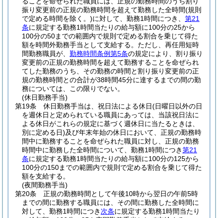
ることを命ぜられた職員には、正規の勤務時間のうち割り
振り変更前の正規の勤務時間を超えて勤務した全時間
(規則
で定める時間を除く。)
に対して、勤務1時間につき、
第21
条
に規定する勤務1時間当たりの給与額に100分の25から
100分の50までの範囲内で規則で定める割合を乗じて得た
額を時間外勤務手当として支給する。
ただし、再任用短時
間勤務職員が、
勤務時間条例第5条
の規定により、割り振り
変更前の正規の勤務時間を超えて勤務することを命ぜられ
てした勤務のうち、その勤務の時間と割り振り変更前の正
規の勤務時間との合計が38時間45分に達するまでの間の勤
務については、この限りでない。
(休日勤務手当)
第19条
休日勤務手当は、祝日法による休日
(日曜日以外の日
を週休日と定められている職員にあっては、当該祝日法に
よる休日がこれらの規定に基づく週休日に当たるときは、
別に定める日)
及び年末年始の休日において、正規の勤務時
間中に勤務することを命ぜられた職員に対し、正規の勤務
時間中に勤務した全時間について、勤務1時間につき
第21
条
に規定する勤務1時間当たりの給与額に100分の125から
100分の150までの範囲内で規則で定める割合を乗じて得た
額を支給する。
(夜間勤務手当)
第20条
正規の勤務時間として午後10時から翌日の午前5時
までの間に勤務する職員には、その間に勤務した全時間に
対して、勤務1時間につき
次条
に規定する勤務1時間当たり