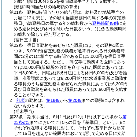
の給与額の100分の25を夜間勤務手当として支給する。
(勤務1時間当たりの給与額の算出)
第21条
勤務1時間当たりの給与額は、給料及び地域手当の
月額に12を乗じ、その額を当該勤務日の属する年の算定勤
務日
(当該勤務日の属する年の総和数から
勤務時間条例
に定
める週休日及び休日を除いた日数をいう。)
に係る勤務時間
の総和で除して得た額とする。
(宿日直手当)
第22条
宿日直勤務を命ぜられた職員には、その勤務1回に
つき、5,000円
(宿直勤務の執務が通常行われる日の執務時
間の2分の1に相当する時間である日は3,000円)
を宿日直手
当として支給する。
ただし、病院等に勤務する医師にあっ
ては30,000円
(診療所の宅直を命ぜられた医師にあっては、
平日3,000円、日曜及び祝日法による休日6,000円)
及び看護
師、准看護師にあっては6,200円並びに水道事業所に勤務す
る職員のうち宿直勤務を命ぜられた職員にあっては6,200円
及び日直勤務を命ぜられた職員にあっては6,600円を支給す
ることができる。
2
前項
の勤務は、
第18条
から
第20条
までの勤務には含まれ
ないものとする。
(期末手当)
第23条
期末手当は、6月1日及び12月1日
(以下この条から
第
23条の3
までにおいてこれらの日を「基準日」という。)
に
それぞれ在職する職員に対して、それぞれ基準日から起算
して15日を超えない範囲内において規則で定める日に支給