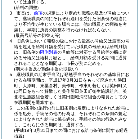
いては通算する。
(給料の調整)
3
市長は、
前項
の規定により定めた職務の級及び号給につい
て、継続職員の間にそれぞれ適用を受けた旧条例の相違に
より不均衡が生じている場合には、他の職員との権衡を考
慮し、早期に所要の調整を行わなければならない。
(最高号給等の切替え等)
4
旧条例において職務の級における最高の号給又は最高の号
給を超える給料月額を受けていた職員の号給又は給料月額
は、旧条例の
附則別表
の号給等に対応する号給等の欄に定
める号給又は給料月額とし、給料月額を受ける期間に通算
されることとなる期間は、市長が別に定める。
(期末手当及び勤勉手当の取扱い)
5
継続職員の期末手当又は勤勉手当のそれぞれの基準日にお
ける在職期間は、平成17年3月31日をもって廃された勝田
町、大原町、東粟倉村、美作町、作東町若しくは英田町又
は同日をもって解散した美作勝田英田町衛生施設組合、英
北衛生施設組合若しくは英田圏域消防組合の職員としての
在職期間を通算する。
6
この条例の施行の前に旧条例の規定によりなされた給与に
係る処分、手続その他の行為は、それぞれこの条例の規定
によりなされた給与に係る処分、手続その他の行為とみな
し、これらに係る期間は、通算する。
(平成19年3月31日までの間における給与条例に関する経過
措置)