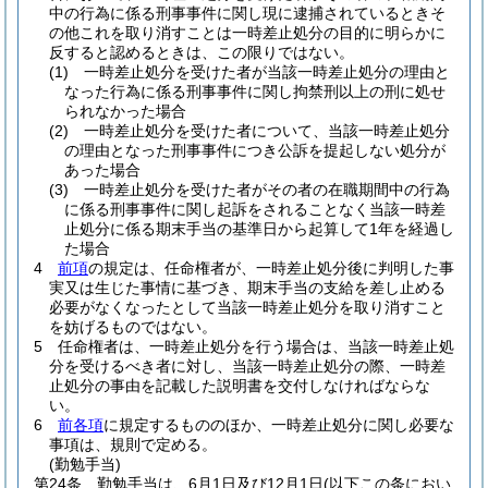
中の行為に係る刑事事件に関し現に逮捕されているときそ
の他これを取り消すことは一時差止処分の目的に明らかに
反すると認めるときは、この限りではない。
(1)
一時差止処分を受けた者が当該一時差止処分の理由と
なった行為に係る刑事事件に関し拘禁刑以上の刑に処せ
られなかった場合
(2)
一時差止処分を受けた者について、当該一時差止処分
の理由となった刑事事件につき公訴を提起しない処分が
あった場合
(3)
一時差止処分を受けた者がその者の在職期間中の行為
に係る刑事事件に関し起訴をされることなく当該一時差
止処分に係る期末手当の基準日から起算して1年を経過し
た場合
4
前項
の規定は、任命権者が、一時差止処分後に判明した事
実又は生じた事情に基づき、期末手当の支給を差し止める
必要がなくなったとして当該一時差止処分を取り消すこと
を妨げるものではない。
5
任命権者は、一時差止処分を行う場合は、当該一時差止処
分を受けるべき者に対し、当該一時差止処分の際、一時差
止処分の事由を記載した説明書を交付しなければならな
い。
6
前各項
に規定するもののほか、一時差止処分に関し必要な
事項は、規則で定める。
(勤勉手当)
第24条
勤勉手当は、6月1日及び12月1日
(以下この条におい