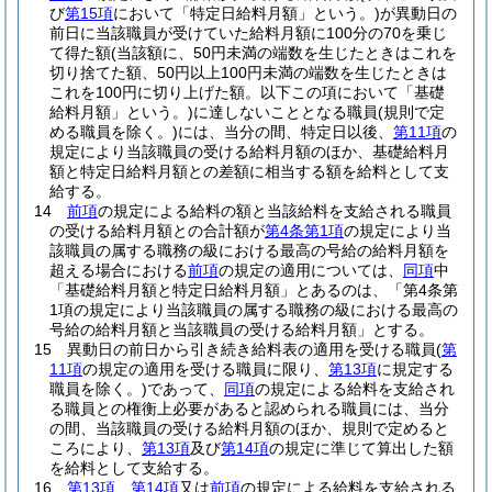
び
第15項
において「特定日給料月額」という。)
が異動日の
前日に当該職員が受けていた給料月額に100分の70を乗じ
て得た額
(当該額に、50円未満の端数を生じたときはこれを
切り捨てた額、50円以上100円未満の端数を生じたときは
これを100円に切り上げた額。以下この項において「基礎
給料月額」という。)
に達しないこととなる職員
(規則で定
める職員を除く。)
には、当分の間、特定日以後、
第11項
の
規定により当該職員の受ける給料月額のほか、基礎給料月
額と特定日給料月額との差額に相当する額を給料として支
給する。
14
前項
の規定による給料の額と当該給料を支給される職員
の受ける給料月額との合計額が
第4条第1項
の規定により当
該職員の属する職務の級における最高の号給の給料月額を
超える場合における
前項
の規定の適用については、
同項
中
「基礎給料月額と特定日給料月額」とあるのは、「第4条第
1項の規定により当該職員の属する職務の級における最高の
号給の給料月額と当該職員の受ける給料月額」とする。
15
異動日の前日から引き続き給料表の適用を受ける職員
(
第
11項
の規定の適用を受ける職員に限り、
第13項
に規定する
職員を除く。)
であって、
同項
の規定による給料を支給され
る職員との権衡上必要があると認められる職員には、当分
の間、当該職員の受ける給料月額のほか、規則で定めると
ころにより、
第13項
及び
第14項
の規定に準じて算出した額
を給料として支給する。
16
第13項
、
第14項
又は
前項
の規定による給料を支給される