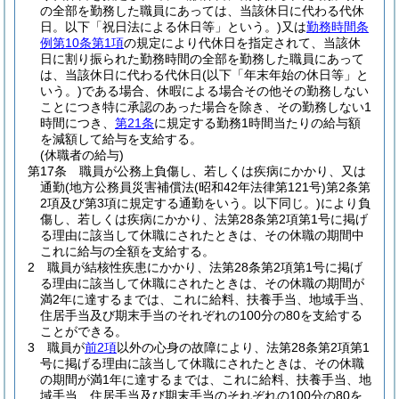
の全部を勤務した職員にあっては、当該休日に代わる代休
日。以下「祝日法による休日等」という。)
又は
勤務時間条
例第10条第1項
の規定により代休日を指定されて、当該休
日に割り振られた勤務時間の全部を勤務した職員にあって
は、当該休日に代わる代休日
(以下「年末年始の休日等」と
いう。)
である場合、休暇による場合その他その勤務しない
ことにつき特に承認のあった場合を除き、その勤務しない1
時間につき、
第21条
に規定する勤務1時間当たりの給与額
を減額して給与を支給する。
(休職者の給与)
第17条
職員が公務上負傷し、若しくは疾病にかかり、又は
通勤
(地方公務員災害補償法
(昭和42年法律第121号)
第2条第
2項及び第3項に規定する通勤をいう。以下同じ。)
により負
傷し、若しくは疾病にかかり、法第28条第2項第1号に掲げ
る理由に該当して休職にされたときは、その休職の期間中
これに給与の全額を支給する。
2
職員が結核性疾患にかかり、法第28条第2項第1号に掲げ
る理由に該当して休職にされたときは、その休職の期間が
満2年に達するまでは、これに給料、扶養手当、地域手当、
住居手当及び期末手当のそれぞれの100分の80を支給する
ことができる。
3
職員が
前2項
以外の心身の故障により、法第28条第2項第1
号に掲げる理由に該当して休職にされたときは、その休職
の期間が満1年に達するまでは、これに給料、扶養手当、地
域手当、住居手当及び期末手当のそれぞれの100分の80を