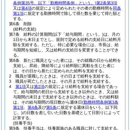
条例第35号。以下「勤務時間条例」という。)
第2条第3項
又は
第4項
の規定により定められたその者の勤務時間を
同条
第1項
に規定する勤務時間で除して得た数を乗じて得た額と
する。
第6条
削除
(給料の支給)
第7条
給料の計算期間
(以下「給与期間」という。)
は、月の
1日から末日までとし、規則で定める給料の支給日に給料月
額を支給する。
ただし、特に必要な場合には、市長は、給
与期間を短縮し、又は給料の支給日を変更することができ
る。
第8条
新たに職員となった者には、その就職の日から給料を
支給し、昇給、降給等により給料額に異動を生じた者に
は、その日から新たに定められた給料を支給する。
2
職員が退職したときは、その日まで給料を支給する。
3
職員が死亡したときは、その月まで給料を支給する。
4
第1項
又は
第2項
の規定により給料を支給する場合であっ
て、給与期間の初日から支給するとき以外のとき、又は給
与期間の末日まで支給するとき以外のときは、その給料額
は、その給与期間の現日数から週休日
(
勤務時間条例第3条
第1項
、
第4条
及び
第5条
に規定する週休日をいう。以下同
じ。)
の日数を差し引いた日数を基礎として日割りによって
計算する。
(扶養手当)
第9条
扶養手当は、扶養親族のある職員に対して支給する。