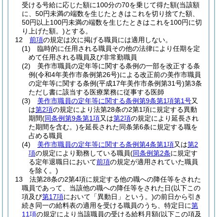
受ける号給に応じた額に100分の70を乗じて得た額
(当該額
に、50円未満の端数を生じたときはこれを切り捨てた額、
50円以上100円未満の端数を生じたときはこれを100円に切
り上げた額。)
とする。
12
前項
の規定は次に掲げる職員には適用しない。
(1)
臨時的に任用される職員その他の法律により任期を定
めて任用される職員及び非常勤職員
(2)
美作市職員の定年等に関する条例の一部を改正する条
例
(令和4年美作市条例第26号)
による改正前の美作市職員
の定年等に関する条例
(平成17年美作市条例第31号)
第3条
ただし書に該当する医療業務に従事する医師
(3)
美作市職員の定年等に関する条例第9条第1項第1号
又
は
第2項
の規定により法第28条の2第1項に規定する異動
期間
(
同条例第9条第1項
又は
第2項
の規定により延長され
た期間を含む。)
を延長された同条第6条に規定する職を
占める職員
(4)
美作市職員の定年等に関する条例第4条第1項
又は
第2
項
の規定により勤務している職員
(
同条例第2条
に規定す
る定年退職日において
前項
の規定が適用されていた職員
を除く。)
13
法第28条の2第4項に規定する他の職への降任等をされた
職員であって、当該他の職への降任等をされた日
(以下この
項及び
第17項
において「異動日」という。)
の前日から引き
続き同一の給料表の適用を受ける職員のうち、特定日に
第
11項
の規定により当該職員の受ける給料月額
(以下この項及