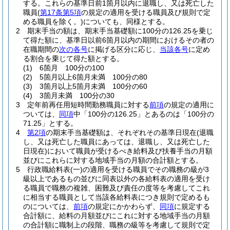
する。
これらの基準日前1箇月以内に退職し、又は死亡した
職員
(
第17条第5項
の規定の適用を受ける職員及び規則で定
める職員を除く。)
についても、同様とする。
2
期末手当の額は、期末手当基礎額に100分の126.25を乗じ
て得た額に、基準日以前6箇月以内の期間におけるその者の
在職期間の
次の各号
に掲げる区分に応じ、
当該各号
に定め
る割合を乗じて得た額とする。
(1)
6箇月 100分の100
(2)
5箇月以上6箇月未満 100分の80
(3)
3箇月以上5箇月未満 100分の60
(4)
3箇月未満 100分の30
3
定年前再任用短時間勤務職員に対する
前項
の規定の適用に
ついては、
同項
中「100分の126.25」とあるのは「100分の
71.25」とする。
4
第2項
の期末手当基礎額は、それぞれその基準日現在
(退職
し、又は死亡した職員にあっては、退職し、又は死亡した
日現在)
において職員が受けるべき給料及び扶養手当の月額
並びにこれらに対する地域手当の月額の合計額とする。
5
行政職給料表
(一)
の適用を受ける職員でその職務の級が3
級以上であるもの並びに同表以外の各給料表の適用を受け
る職員で職務の複雑、困難及び責任の度等を考慮してこれ
に相当する職員として当該各給料表につき規則で定めるも
のについては、
前項
の規定にかかわらず、
同項
に規定する
合計額に、給料の月額並びにこれに対する地域手当の月額
の合計額に職制上の段階、職務の級等を考慮して規則で定