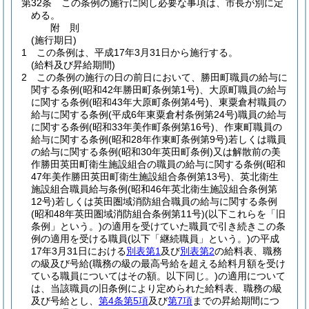
第32条
この条例の施行に関し必要な事項は、市長が別に定
める。
附
則
(施行期日)
1
この条例は、平成17年3月31日から施行する。
(給料及び昇給期間)
2
この条例の施行の日の前日において、勝田町職員の給与に
関する条例
(昭和42年勝田町条例第1号)
、大原町職員の給与
に関する条例
(昭和43年大原町条例第4号)
、東粟倉村職員の
給与に関する条例
(平成6年東粟倉村条例第24号)
職員の給与
に関する条例
(昭和33年美作町条例第16号)
、作東町職員の
給与に関する条例
(昭和28年作東町条例第9号)
若しくは職員
の給与に関する条例
(昭和30年英田町条例)
又は解散前の美
作勝田英田町衛生施設組合の職員の給与に関する条例
(昭和
47年美作勝田英田町衛生施設組合条例第13号)
、英北衛生
施設組合職員給与条例
(昭和46年英北衛生施設組合条例第
12号)
若しくは英田圏域消防組合職員の給与に関する条例
(昭和48年英田圏域消防組合条例第11号)
(以下これらを「旧
条例」という。)
の適用を受けていた職員で引き続きこの条
例の適用を受ける職員
(以下「継続職員」という。)
の平成
17年3月31日における
別表第1
及び
別表第2
の給料表、職務
の級及び号給
(職務の級の最高号給を超える給料月額を受け
ている職員についてはその額。以下同じ。)
の適用について
は、当該職員の旧条例により定められた給料表、職務の級
及び号給とし、
第4条第5項
及び
第7項
までの昇給期間につ