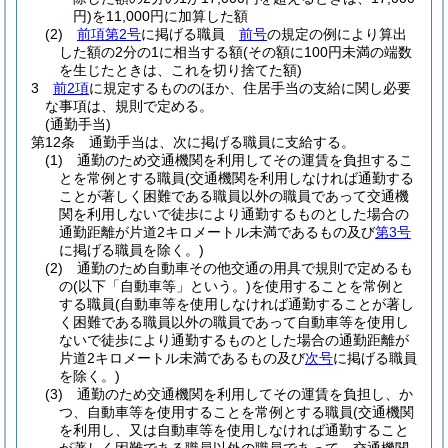
円)
を11,000円に加算した額
(2)
前項第2号
に掲げる職員
前号
の規定の例により算出
した額の2分の1に相当する額
(その額に100円未満の端数
を生じたときは、これを切り捨てた額)
3
前2項
に規定するもののほか、住居手当の支給に関し必要
な事項は、規則で定める。
(通勤手当)
第12条
通勤手当は、次に掲げる職員に支給する。
(1)
通勤のため交通機関を利用してその運賃を負担するこ
とを常例とする職員
(交通機関を利用しなければ通勤する
ことが著しく困難である職員以外の職員であって交通機
関を利用しないで徒歩により通勤するものとした場合の
通勤距離が片道2キロメートル未満であるもの及び
第3号
に掲げる職員を除く。)
(2)
通勤のため自動車その他交通の用具で規則で定めるも
の
(以下「自動車等」という。)
を使用することを常例と
する職員
(自動車等を使用しなければ通勤することが著し
く困難である職員以外の職員であって自動車等を使用し
ないで徒歩により通勤するものとした場合の通勤距離が
片道2キロメートル未満であるもの及び
次号
に掲げる職員
を除く。)
(3)
通勤のため交通機関を利用してその運賃を負担し、か
つ、自動車等を使用することを常例とする職員
(交通機関
を利用し、又は自動車等を使用しなければ通勤すること