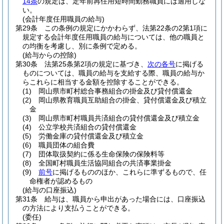
14条
の規定は、定年前再任用短時間勤務職員には適用しな
い。
(会計年度任用職員の給与)
第29条
この条例の規定にかかわらず、法第22条の2第1項に
規定する会計年度任用職員の給与については、他の職員と
の均衡を考慮し、別に条例で定める。
(給与からの控除)
第30条
法第25条第2項の規定に基づき、
次の各号
に掲げる
ものについては、職員の給与を支給する際、職員の給与か
らこれらに相当する金額を控除することができる。
(1)
岡山県市町村総合事務組合の掛金及び貸付償還金
(2)
岡山県教育職員互助組合の掛金、貸付償還金及び積立
金
(3)
岡山県市町村職員共済組合の貸付償還金及び積立金
(4)
公立学校共済組合の貸付償還金
(5)
労働金庫の貸付償還金及び積立金
(6)
職員団体の組合費
(7)
団体取扱契約に係る生命保険の保険料等
(8)
全国町村職員生活協同組合の共済事業掛金
(9)
前号
に掲げるもののほか、これらに準ずるもので、任
命権者が認めるもの
(給与の口座振込)
第31条
給与は、職員から申出があった場合には、口座振込
の方法により支払うことができる。
(委任)