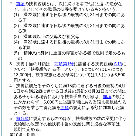
2
前項
の扶養親族とは、次に掲げる者で他に生計の途がな
く、主としてその職員の扶養を受けているものをいう。
(1)
満22歳に達する日以後の最初の3月31日までの間にあ
る子
(2)
満22歳に達する日以後の最初の3月31日までの間にあ
る孫
(3)
満60歳以上の父母及び祖父母
(4)
満22歳に達する日以後の最初の3月31日までの間にあ
る弟妹
(5)
精神又は身体に重度の障害がある者で規則で定めるも
の
3
扶養手当の月額は、
前項第1号
に該当する扶養親族
(
次項
に
おいて「扶養親族たる子」という。)
については1人につき
13,000円、扶養親族たる父母等については1人につき6,500
円とする。
4
扶養親族たる子のうちに満15歳に達する日後の最初の4月
1日から満22歳に達する日以後の最初の3月31日までの間に
ある子がいる場合における扶養手当の月額は、
前項
の規定
にかかわらず、5,000円に当該期間にある当該扶養親族たる
子の数を乗じて得た額を
同項
の規定による額に加算した額
とする。
5
前各項
に規定するもののほか、扶養親族の数の変更に伴う
支給額の改定その他扶養手当の支給に関し必要な事項は、
規則で定める。
第10条
削除