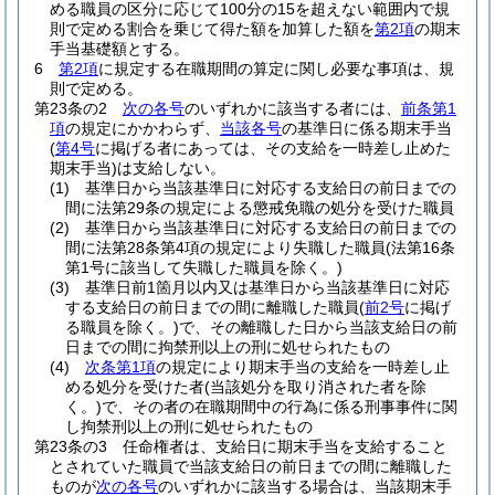
める職員の区分に応じて100分の15を超えない範囲内で規
則で定める割合を乗じて得た額を加算した額を
第2項
の期末
手当基礎額とする。
6
第2項
に規定する在職期間の算定に関し必要な事項は、規
則で定める。
第23条の2
次の各号
のいずれかに該当する者には、
前条第1
項
の規定にかかわらず、
当該各号
の基準日に係る期末手当
(
第4号
に掲げる者にあっては、その支給を一時差し止めた
期末手当)
は支給しない。
(1)
基準日から当該基準日に対応する支給日の前日までの
間に法第29条の規定による懲戒免職の処分を受けた職員
(2)
基準日から当該基準日に対応する支給日の前日までの
間に法第28条第4項の規定により失職した職員
(法第16条
第1号に該当して失職した職員を除く。)
(3)
基準日前1箇月以内又は基準日から当該基準日に対応
する支給日の前日までの間に離職した職員
(
前2号
に掲げ
る職員を除く。)
で、その離職した日から当該支給日の前
日までの間に拘禁刑以上の刑に処せられたもの
(4)
次条第1項
の規定により期末手当の支給を一時差し止
める処分を受けた者
(当該処分を取り消された者を除
く。)
で、その者の在職期間中の行為に係る刑事事件に関
し拘禁刑以上の刑に処せられたもの
第23条の3
任命権者は、支給日に期末手当を支給すること
とされていた職員で当該支給日の前日までの間に離職した
ものが
次の各号
のいずれかに該当する場合は、当該期末手