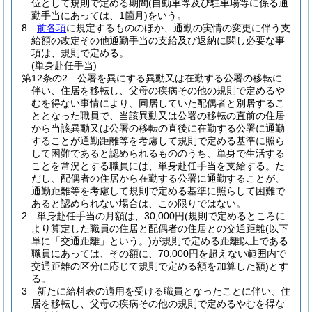
位として規則で定める期間
(自動車等及び駐車場等に係る通
勤手当にあっては、1箇月)
をいう。
8
前各項
に規定するもののほか、通勤の実情の変更に伴う支
給額の改定その他通勤手当の支給及び返納に関し必要な事
項は、規則で定める。
(単身赴任手当)
第12条の2
公署を異にする異動又は在勤する公署の移転に
伴い、住居を移転し、父母の疾病その他の規則で定めるや
むを得ない事情により、同居していた配偶者と別居するこ
ととなった職員で、当該異動又は公署の移転の直前の住居
から当該異動又は公署の移転の直後に在勤する公署に通勤
することが通勤距離等を考慮して規則で定める基準に照ら
して困難であると認められるもののうち、単身で生活する
ことを常況とする職員には、単身赴任手当を支給する。
た
だし、配偶者の住居から在勤する公署に通勤することが、
通勤距離等を考慮して規則で定める基準に照らして困難で
あると認められない場合は、この限りではない。
2
単身赴任手当の月額は、30,000円
(規則で定めるところに
より算定した職員の住居と配偶者の住居との交通距離
(以下
単に「交通距離」という。)
が規則で定める距離以上である
職員にあっては、その額に、70,000円を超えない範囲内で
交通距離の区分に応じて規則で定める額を加算した額)
とす
る。
3
新たに給料表の適用を受ける職員となったことに伴い、住
居を移転し、父母の疾病その他の規則で定めるやむを得な