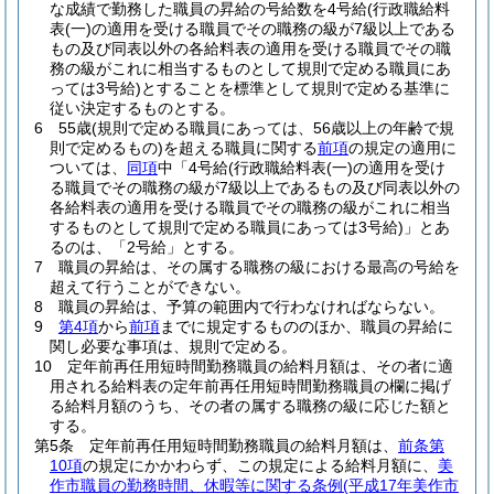
な成績で勤務した職員の昇給の号給数を4号給
(行政職給料
表
(一)
の適用を受ける職員でその職務の級が7級以上である
もの及び同表以外の各給料表の適用を受ける職員でその職
務の級がこれに相当するものとして規則で定める職員にあ
っては3号給)
とすることを標準として規則で定める基準に
従い決定するものとする。
6
55歳
(規則で定める職員にあっては、56歳以上の年齢で規
則で定めるもの)
を超える職員に関する
前項
の規定の適用に
ついては、
同項
中「4号給
(行政職給料表
(一)
の適用を受け
る職員でその職務の級が7級以上であるもの及び同表以外の
各給料表の適用を受ける職員でその職務の級がこれに相当
するものとして規則で定める職員にあっては3号給)
」とあ
るのは、「2号給」とする。
7
職員の昇給は、その属する職務の級における最高の号給を
超えて行うことができない。
8
職員の昇給は、予算の範囲内で行わなければならない。
9
第4項
から
前項
までに規定するもののほか、職員の昇給に
関し必要な事項は、規則で定める。
10
定年前再任用短時間勤務職員の給料月額は、その者に適
用される給料表の定年前再任用短時間勤務職員の欄に掲げ
る給料月額のうち、その者の属する職務の級に応じた額と
する。
第5条
定年前再任用短時間勤務職員の給料月額は、
前条第
10項
の規定にかかわらず、この規定による給料月額に、
美
作市職員の勤務時間、休暇等に関する条例
(平成17年美作市