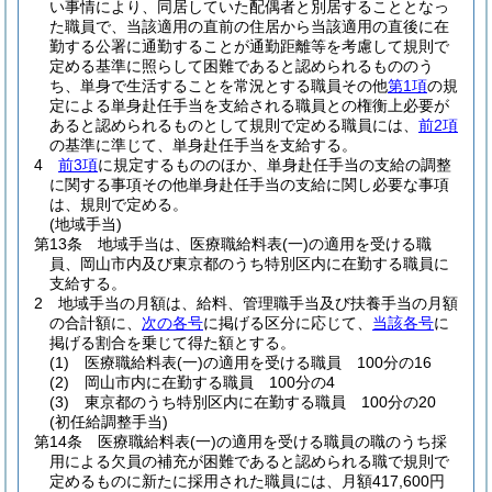
い事情により、同居していた配偶者と別居することとなっ
た職員で、当該適用の直前の住居から当該適用の直後に在
勤する公署に通勤することが通勤距離等を考慮して規則で
定める基準に照らして困難であると認められるもののう
ち、単身で生活することを常況とする職員その他
第1項
の規
定による単身赴任手当を支給される職員との権衡上必要が
あると認められるものとして規則で定める職員には、
前2項
の基準に準じて、単身赴任手当を支給する。
4
前3項
に規定するもののほか、単身赴任手当の支給の調整
に関する事項その他単身赴任手当の支給に関し必要な事項
は、規則で定める。
(地域手当)
第13条
地域手当は、医療職給料表
(一)
の適用を受ける職
員、岡山市内及び東京都のうち特別区内に在勤する職員に
支給する。
2
地域手当の月額は、給料、管理職手当及び扶養手当の月額
の合計額に、
次の各号
に掲げる区分に応じて、
当該各号
に
掲げる割合を乗じて得た額とする。
(1)
医療職給料表
(一)
の適用を受ける職員 100分の16
(2)
岡山市内に在勤する職員 100分の4
(3)
東京都のうち特別区内に在勤する職員 100分の20
(初任給調整手当)
第14条
医療職給料表
(一)
の適用を受ける職員の職のうち採
用による欠員の補充が困難であると認められる職で規則で
定めるものに新たに採用された職員には、月額417,600円