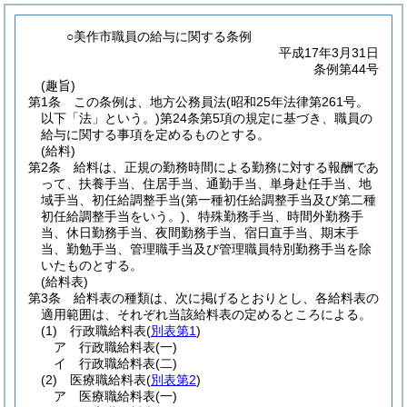
○美作市職員の給与に関する条例
平成17年3月31日
条例第44号
(趣旨)
第1条
この条例は、地方公務員法
(昭和25年法律第261号。
以下「法」という。)
第24条第5項の規定に基づき、職員の
給与に関する事項を定めるものとする。
(給料)
第2条
給料は、正規の勤務時間による勤務に対する報酬であ
って、扶養手当、住居手当、通勤手当、単身赴任手当、地
域手当、初任給調整手当
(第一種初任給調整手当及び第二種
初任給調整手当をいう。)
、特殊勤務手当、時間外勤務手
当、休日勤務手当、夜間勤務手当、宿日直手当、期末手
当、勤勉手当、管理職手当及び管理職員特別勤務手当を除
いたものとする。
(給料表)
第3条
給料表の種類は、次に掲げるとおりとし、各給料表の
適用範囲は、それぞれ当該給料表の定めるところによる。
(1)
行政職給料表
(
別表第1
)
ア
行政職給料表
(一)
イ
行政職給料表
(二)
(2)
医療職給料表
(
別表第2
)
ア
医療職給料表
(一)