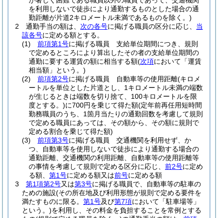
が著しく困難である職員以外の職員であって、交通機関
を利用しないで徒歩により通勤するものとした場合の通
勤距離が片道2キロメートル未満であるものを除く。)
2
通勤手当の額は、
次の各号
に掲げる職員の区分に応じ、
当
該各号
に定める額とする。
(1)
前項第1号
に掲げる職員 支給単位期間につき、規則
で定めるところにより算出したその者の支給単位期間の
通勤に要する運賃の額に相当する額
(
次項
において「運賃
相当額」という。)
(2)
前項第2号
に掲げる職員 自動車等の使用距離
(キロメ
ートルを単位とした片道とし、1キロメートル未満の端数
が生じるときは端数を切り捨て、100キロメートルを限
度とする。)
に700円を乗じて得た額
(定年前再任用短時間
勤務職員のうち、1箇月当たりの通勤回数を考慮して規則
で定める職員にあっては、その額から、その額に規則で
定める割合を乗じて得た額)
(3)
前項第3号
に掲げる職員 交通機関を利用せず、か
つ、自動車等を使用しないで徒歩により通勤する場合の
通勤距離、交通機関の利用距離、自動車等の使用距離等
の事情を考慮して規則で定める区分に応じ、
前2号
に定め
る額、
第1号
に定める額又は
前号
に定める額
3
第1項第2号
又は
第3号
に掲げる職員で、自動車等の駐車の
ための施設
(その所在地及び利用形態が規則で定める要件を
満たすものに限る。
第1号
及び
第7項
において「駐車場等」
という。)
を利用し、その料金を負担することを常例とする