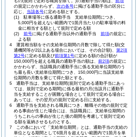
もの
(規則で定める職員を除く。)
の通勤手当の額は、
前項
の規定にかかわらず、
次の各号
に掲げる通勤手当の区分に
応じ、
当該各号
に定める額とする。
(1)
駐車場等に係る通勤手当 支給単位期間につき、
5,000円を超えない範囲内で1箇月当たりの駐車場等の料
金に相当する額として規則で定める額
(2)
前号
に掲げる通勤手当以外の通勤手当
前項
の規定に
よる額
4
運賃相当額をその支給単位期間の月数で除して得た額
(交
通機関等が2以上ある場合においては、その合計額)
、
第2項
第2号
に定める額及び
前項第1号
に定める額の合計額が
150,000円を超える職員の通勤手当の額は、
前2項
の規定に
かかわらず、当該職員の通勤手当に係る支給単位期間のう
ち最も長い支給単位期間につき、150,000円に当該支給単
位期間の月数を乗じて得た額とする。
5
通勤手当は、支給単位期間
(規則で定める通勤手当にあっ
ては、規則で定める期間)
に係る最初の月
(当該月に通勤手
当を支給することが困難な場合として規則で定める場合に
あっては、その翌月)
の規則で定める日に支給する。
6
通勤手当を支給される職員につき、離職その他の規則で定
める事由が生じた場合には、当該職員に、支給単位期間の
うちこれらの事由が生じた後の期間を考慮して規則で定め
る額を返納させるものとする。
7
この条において「支給単位期間」とは、通勤手当の支給の
単位となる期間として6箇月を超えない範囲内で1箇月を単