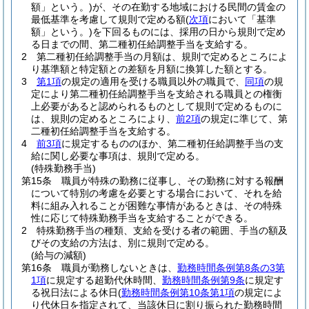
額」という。)
が、その在勤する地域における民間の賃金の
最低基準を考慮して規則で定める額
(
次項
において「基準
額」という。)
を下回るものには、採用の日から規則で定め
る日までの間、第二種初任給調整手当を支給する。
2
第二種初任給調整手当の月額は、規則で定めるところによ
り基準額と特定額との差額を月額に換算した額とする。
3
第1項
の規定の適用を受ける職員以外の職員で、
同項
の規
定により第二種初任給調整手当を支給される職員との権衡
上必要があると認められるものとして規則で定めるものに
は、規則の定めるところにより、
前2項
の規定に準じて、第
二種初任給調整手当を支給する。
4
前3項
に規定するもののほか、第二種初任給調整手当の支
給に関し必要な事項は、規則で定める。
(特殊勤務手当)
第15条
職員が特殊の勤務に従事し、その勤務に対する報酬
について特別の考慮を必要とする場合において、それを給
料に組み入れることが困難な事情があるときは、その特殊
性に応じて特殊勤務手当を支給することができる。
2
特殊勤務手当の種類、支給を受ける者の範囲、手当の額及
びその支給の方法は、別に規則で定める。
(給与の減額)
第16条
職員が勤務しないときは、
勤務時間条例第8条の3第
1項
に規定する超勤代休時間、
勤務時間条例第9条
に規定す
る祝日法による休日
(
勤務時間条例第10条第1項
の規定によ
り代休日を指定されて、当該休日に割り振られた勤務時間