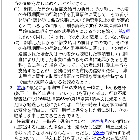
当の支給を差し止めることができる。
(1)
離職した日から当該支給日の前日までの間に、その者
の在職期間中の行為に係る刑事事件に関して、その者が
起訴
(当該起訴に係る犯罪について拘禁刑以上の刑が定め
られているものに限り、刑事訴訟法
(昭和23年法律第131
号)
第6編に規定する略式手続きによるものを除く。
第3項
において同じ。)
をされ、その判決が確定していない場合
(2)
離職した日から当該支給日の前日までの間に、その者
の在職期間中の行為に係る刑事事件に関して、その者が
逮捕された場合又はその者から聴取した事項若しくは調
査により判明した事実に基づきその者に犯罪があると思
料するに至った場合であって、その者に対し期末手当を
支給することが、公務に関する市民の信頼を確保し、期
末手当に関する制度の適正かつ円滑な実施を維持する上
で重大な支障を生ずると認めるとき。
2
前項
の規定による期末手当の支給を一時差し止める処分
(以下「一時差止処分」という。)
を受けた者は、行政不服
審査法
(平成26年法律第68号)
第18条第1項本文に規定する
期間が経過した後においては、当該一時差止処分後の事情
の変化を理由に、当該一時差止処分をした者に対し、その
取消しを申し立てることができる。
3
任命権者は、一時差止処分について、
次の各号
のいずれか
に該当するに至った場合には、速やかに当該一時差止処分
を取り消さなければならない。
ただし、
第3号
に該当する場
合において、一時差止処分を受けた者がその者の在職期間