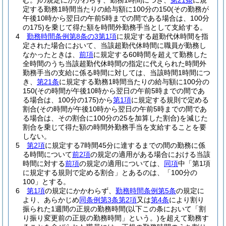
む。)
の規定にかかわらず、勤務1時間につき、
第21条
に規
定する勤務1時間当たりの給与額に100分の150
(その勤務が
午後10時から翌日の午前5時までの間である場合は、100分
の175)
を乗じて得た額を時間外勤務手当として支給する。
4
勤務時間条例第8条の3第1項
に規定する超勤代休時間を指
定された場合において、当該超勤代休時間に職員が勤務し
なかったときは、
前項
に規定する60時間を超えて勤務した
全時間のうち当該超勤代休時間の指定に代えられた時間外
勤務手当の支給に係る時間に対しては、当該時間1時間につ
き、
第21条
に規定する勤務1時間当たりの給与額に100分の
150
(その時間が午後10時から翌日の午前5時までの間であ
る場合は、100分の175)
から
第1項
に規定する規則で定める
割合
(その時間が午後10時から翌日の午前5時までの間であ
る場合は、その割合に100分の25を加算した割合)
を減じた
割合を乗じて得た額の時間外勤務手当を支給することを要
しない。
5
第2項
に規定する7時間45分に達するまでの間の勤務に係
る時間について
前2項
の規定の適用がある場合における当該
時間に対する
前項
の規定の適用については、
同項
中「第1項
に規定する規則で定める割合」とあるのは、「100分の
100」とする。
6
第1項
の規定にかかわらず、
勤務時間条例第5条
の規定に
より、あらかじめ
同条例第3条第2項
又は
第4条
により割り
振られた1週間の正規の勤務時間
(以下この条において「割
り振り変更前の正規の勤務時間」という。)
を超えて勤務す