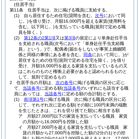
(住居手当)
第11条
住居手当は、次に掲げる職員に支給する。
(1)
自ら居住するため住宅
(貸間を含む。
次号
において同
じ。)
を借り受け、月額16,000円を超える家賃
(使用料を
含む。以下同じ。)
を支払っている職員
(規則で定める職
員を除く。)
(2)
第12条の2第1項
又は
第3項
の規定により単身赴任手当
を支給される職員
(次号において「単身赴任手当支給職
員」という。)
で、配偶者
(届出をしないが事実上婚姻関
係と同様の事情にある者を含む。
同条
において同じ。)
が
居住するための住宅
(規則で定める住宅を除く。)
を借り
受け、月額16,000円を超える家賃を支払っているもの又
はこれらのものと権衡上必要があると認められるものと
して、規則で定めるもの
2
住居手当の月額は、
次の各号
に掲げる職員の区分に応じ
て、
当該各号
に定める額
(
当該各号
のいずれにも該当する職
員にあっては、
当該各号
に定める額の合計額)
とする。
(1)
前項第1号
に掲げる職員 次に掲げる職員の区分に応
じて、それぞれ次に定める額
(その額に100円未満の端数
を生じたときは、これを切り捨てた額)
に相当する額
ア
月額27,000円以下の家賃を支払っている職員 家賃
の月額から16,000円を控除した額
イ
月額27,000円を超える家賃を支払っている職員 家
賃の月額から27,000円を控除した額の2分の1
(その控
除した額の2分の1が17,000円を超えるときは、17,000