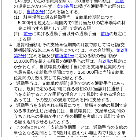
もの
(規則で定める職員を除く。)
の通勤手当の額は、
前項
の規定にかかわらず、
次の各号
に掲げる通勤手当の区分に
応じ、
当該各号
に定める額とする。
(1)
駐車場等に係る通勤手当 支給単位期間につき、
5,000円を超えない範囲内で1箇月当たりの駐車場等の料
金に相当する額として規則で定める額
(2)
前号
に掲げる通勤手当以外の通勤手当
前項
の規定に
よる額
4
運賃相当額をその支給単位期間の月数で除して得た額
(交
通機関等が2以上ある場合においては、その合計額)
、
第2項
第2号
に定める額及び
前項第1号
に定める額の合計額が
150,000円を超える職員の通勤手当の額は、
前2項
の規定に
かかわらず、当該職員の通勤手当に係る支給単位期間のう
ち最も長い支給単位期間につき、150,000円に当該支給単
位期間の月数を乗じて得た額とする。
5
通勤手当は、支給単位期間
(規則で定める通勤手当にあっ
ては、規則で定める期間)
に係る最初の月
(当該月に通勤手
当を支給することが困難な場合として規則で定める場合に
あっては、その翌月)
の規則で定める日に支給する。
6
通勤手当を支給される職員につき、離職その他の規則で定
める事由が生じた場合には、当該職員に、支給単位期間の
うちこれらの事由が生じた後の期間を考慮して規則で定め
る額を返納させるものとする。
7
この条において「支給単位期間」とは、通勤手当の支給の
単位となる期間として6箇月を超えない範囲内で1箇月を単