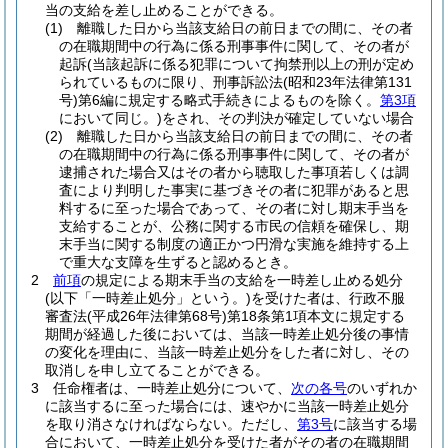
当の支給を差し止めることができる。
(1)
離職した日から当該支給日の前日までの間に、その者
の在職期間中の行為に係る刑事事件に関して、その者が
起訴
(当該起訴に係る犯罪について拘禁刑以上の刑が定め
られているものに限り、刑事訴訟法
(昭和23年法律第131
号)
第6編に規定する略式手続きによるものを除く。
第3項
において同じ。)
をされ、その判決が確定していない場合
(2)
離職した日から当該支給日の前日までの間に、その者
の在職期間中の行為に係る刑事事件に関して、その者が
逮捕された場合又はその者から聴取した事項若しくは調
査により判明した事実に基づきその者に犯罪があると思
料するに至った場合であって、その者に対し期末手当を
支給することが、公務に関する市民の信頼を確保し、期
末手当に関する制度の適正かつ円滑な実施を維持する上
で重大な支障を生ずると認めるとき。
2
前項
の規定による期末手当の支給を一時差し止める処分
(以下「一時差止処分」という。)
を受けた者は、行政不服
審査法
(平成26年法律第68号)
第18条第1項本文に規定する
期間が経過した後においては、当該一時差止処分後の事情
の変化を理由に、当該一時差止処分をした者に対し、その
取消しを申し立てることができる。
3
任命権者は、一時差止処分について、
次の各号
のいずれか
に該当するに至った場合には、速やかに当該一時差止処分
を取り消さなければならない。
ただし、
第3号
に該当する場
合において、一時差止処分を受けた者がその者の在職期間