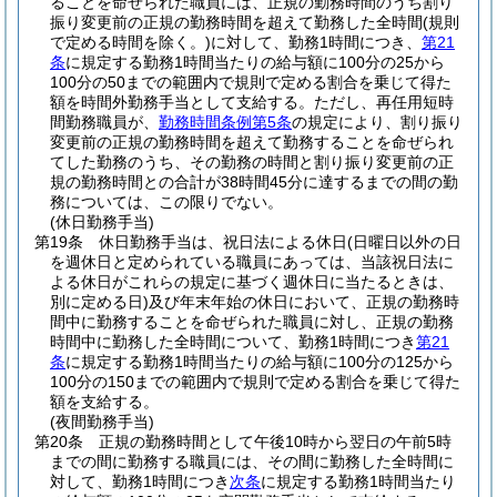
ることを命ぜられた職員には、正規の勤務時間のうち割り
振り変更前の正規の勤務時間を超えて勤務した全時間
(規則
で定める時間を除く。)
に対して、勤務1時間につき、
第21
条
に規定する勤務1時間当たりの給与額に100分の25から
100分の50までの範囲内で規則で定める割合を乗じて得た
額を時間外勤務手当として支給する。
ただし、再任用短時
間勤務職員が、
勤務時間条例第5条
の規定により、割り振り
変更前の正規の勤務時間を超えて勤務することを命ぜられ
てした勤務のうち、その勤務の時間と割り振り変更前の正
規の勤務時間との合計が38時間45分に達するまでの間の勤
務については、この限りでない。
(休日勤務手当)
第19条
休日勤務手当は、祝日法による休日
(日曜日以外の日
を週休日と定められている職員にあっては、当該祝日法に
よる休日がこれらの規定に基づく週休日に当たるときは、
別に定める日)
及び年末年始の休日において、正規の勤務時
間中に勤務することを命ぜられた職員に対し、正規の勤務
時間中に勤務した全時間について、勤務1時間につき
第21
条
に規定する勤務1時間当たりの給与額に100分の125から
100分の150までの範囲内で規則で定める割合を乗じて得た
額を支給する。
(夜間勤務手当)
第20条
正規の勤務時間として午後10時から翌日の午前5時
までの間に勤務する職員には、その間に勤務した全時間に
対して、勤務1時間につき
次条
に規定する勤務1時間当たり