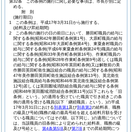
第32条
この条例の施行に関し必要な事項は、市長が別に定
める。
附
則
(施行期日)
1
この条例は、平成17年3月31日から施行する。
(給料及び昇給期間)
2
この条例の施行の日の前日において、勝田町職員の給与に
関する条例
(昭和42年勝田町条例第1号)
、大原町職員の給与
に関する条例
(昭和43年大原町条例第4号)
、東粟倉村職員の
給与に関する条例
(平成6年東粟倉村条例第24号)
職員の給与
に関する条例
(昭和33年美作町条例第16号)
、作東町職員の
給与に関する条例
(昭和28年作東町条例第9号)
若しくは職員
の給与に関する条例
(昭和30年英田町条例)
又は解散前の美
作勝田英田町衛生施設組合の職員の給与に関する条例
(昭和
47年美作勝田英田町衛生施設組合条例第13号)
、英北衛生
施設組合職員給与条例
(昭和46年英北衛生施設組合条例第
12号)
若しくは英田圏域消防組合職員の給与に関する条例
(昭和48年英田圏域消防組合条例第11号)
(以下これらを「旧
条例」という。)
の適用を受けていた職員で引き続きこの条
例の適用を受ける職員
(以下「継続職員」という。)
の平成
17年3月31日における
別表第1
及び
別表第2
の給料表、職務
の級及び号給
(職務の級の最高号給を超える給料月額を受け
ている職員についてはその額。以下同じ。)
の適用について
は、当該職員の旧条例により定められた給料表、職務の級
及び号給とし、
第4条第5項
及び
第7項
までの昇給期間につ