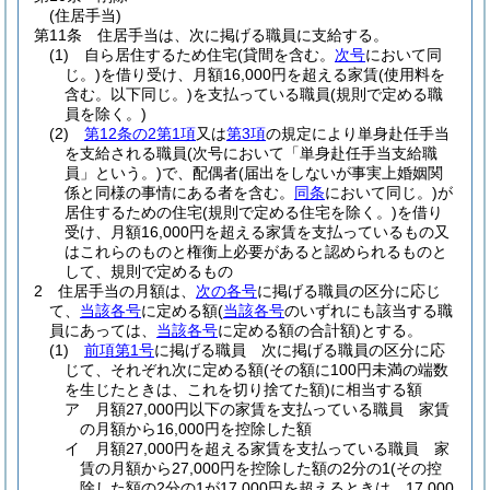
(住居手当)
第11条
住居手当は、次に掲げる職員に支給する。
(1)
自ら居住するため住宅
(貸間を含む。
次号
において同
じ。)
を借り受け、月額16,000円を超える家賃
(使用料を
含む。以下同じ。)
を支払っている職員
(規則で定める職
員を除く。)
(2)
第12条の2第1項
又は
第3項
の規定により単身赴任手当
を支給される職員
(次号において「単身赴任手当支給職
員」という。)
で、配偶者
(届出をしないが事実上婚姻関
係と同様の事情にある者を含む。
同条
において同じ。)
が
居住するための住宅
(規則で定める住宅を除く。)
を借り
受け、月額16,000円を超える家賃を支払っているもの又
はこれらのものと権衡上必要があると認められるものと
して、規則で定めるもの
2
住居手当の月額は、
次の各号
に掲げる職員の区分に応じ
て、
当該各号
に定める額
(
当該各号
のいずれにも該当する職
員にあっては、
当該各号
に定める額の合計額)
とする。
(1)
前項第1号
に掲げる職員 次に掲げる職員の区分に応
じて、それぞれ次に定める額
(その額に100円未満の端数
を生じたときは、これを切り捨てた額)
に相当する額
ア
月額27,000円以下の家賃を支払っている職員 家賃
の月額から16,000円を控除した額
イ
月額27,000円を超える家賃を支払っている職員 家
賃の月額から27,000円を控除した額の2分の1
(その控
除した額の2分の1が17,000円を超えるときは、17,000