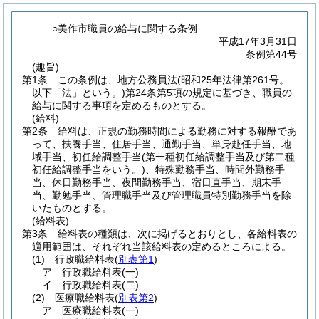
○美作市職員の給与に関する条例
平成17年3月31日
条例第44号
(趣旨)
第1条
この条例は、地方公務員法
(昭和25年法律第261号。
以下「法」という。)
第24条第5項の規定に基づき、職員の
給与に関する事項を定めるものとする。
(給料)
第2条
給料は、正規の勤務時間による勤務に対する報酬であ
って、扶養手当、住居手当、通勤手当、単身赴任手当、地
域手当、初任給調整手当
(第一種初任給調整手当及び第二種
初任給調整手当をいう。)
、特殊勤務手当、時間外勤務手
当、休日勤務手当、夜間勤務手当、宿日直手当、期末手
当、勤勉手当、管理職手当及び管理職員特別勤務手当を除
いたものとする。
(給料表)
第3条
給料表の種類は、次に掲げるとおりとし、各給料表の
適用範囲は、それぞれ当該給料表の定めるところによる。
(1)
行政職給料表
(
別表第1
)
ア
行政職給料表
(一)
イ
行政職給料表
(二)
(2)
医療職給料表
(
別表第2
)
ア
医療職給料表
(一)