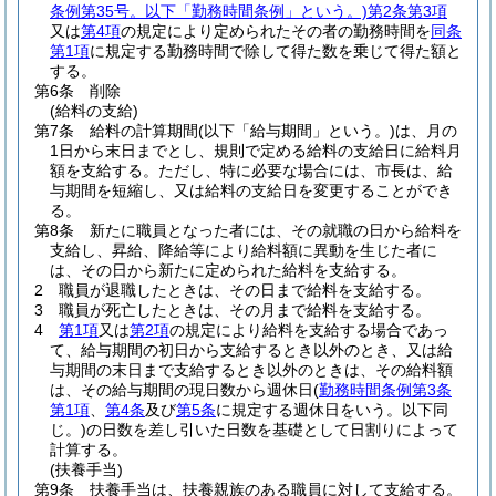
条例第35号。以下「勤務時間条例」という。)
第2条第3項
又は
第4項
の規定により定められたその者の勤務時間を
同条
第1項
に規定する勤務時間で除して得た数を乗じて得た額と
する。
第6条
削除
(給料の支給)
第7条
給料の計算期間
(以下「給与期間」という。)
は、月の
1日から末日までとし、規則で定める給料の支給日に給料月
額を支給する。
ただし、特に必要な場合には、市長は、給
与期間を短縮し、又は給料の支給日を変更することができ
る。
第8条
新たに職員となった者には、その就職の日から給料を
支給し、昇給、降給等により給料額に異動を生じた者に
は、その日から新たに定められた給料を支給する。
2
職員が退職したときは、その日まで給料を支給する。
3
職員が死亡したときは、その月まで給料を支給する。
4
第1項
又は
第2項
の規定により給料を支給する場合であっ
て、給与期間の初日から支給するとき以外のとき、又は給
与期間の末日まで支給するとき以外のときは、その給料額
は、その給与期間の現日数から週休日
(
勤務時間条例第3条
第1項
、
第4条
及び
第5条
に規定する週休日をいう。以下同
じ。)
の日数を差し引いた日数を基礎として日割りによって
計算する。
(扶養手当)
第9条
扶養手当は、扶養親族のある職員に対して支給する。