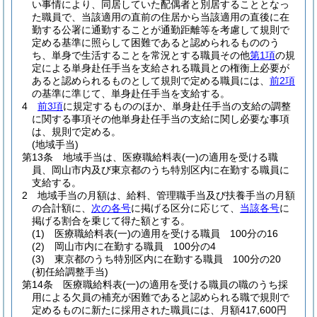
い事情により、同居していた配偶者と別居することとなっ
た職員で、当該適用の直前の住居から当該適用の直後に在
勤する公署に通勤することが通勤距離等を考慮して規則で
定める基準に照らして困難であると認められるもののう
ち、単身で生活することを常況とする職員その他
第1項
の規
定による単身赴任手当を支給される職員との権衡上必要が
あると認められるものとして規則で定める職員には、
前2項
の基準に準じて、単身赴任手当を支給する。
4
前3項
に規定するもののほか、単身赴任手当の支給の調整
に関する事項その他単身赴任手当の支給に関し必要な事項
は、規則で定める。
(地域手当)
第13条
地域手当は、医療職給料表
(一)
の適用を受ける職
員、岡山市内及び東京都のうち特別区内に在勤する職員に
支給する。
2
地域手当の月額は、給料、管理職手当及び扶養手当の月額
の合計額に、
次の各号
に掲げる区分に応じて、
当該各号
に
掲げる割合を乗じて得た額とする。
(1)
医療職給料表
(一)
の適用を受ける職員 100分の16
(2)
岡山市内に在勤する職員 100分の4
(3)
東京都のうち特別区内に在勤する職員 100分の20
(初任給調整手当)
第14条
医療職給料表
(一)
の適用を受ける職員の職のうち採
用による欠員の補充が困難であると認められる職で規則で
定めるものに新たに採用された職員には、月額417,600円