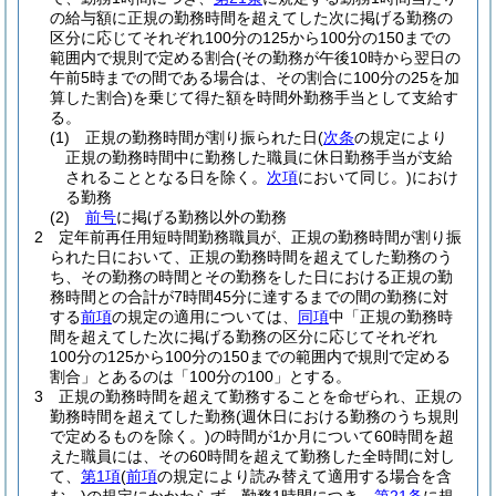
の給与額に正規の勤務時間を超えてした次に掲げる勤務の
区分に応じてそれぞれ100分の125から100分の150までの
範囲内で規則で定める割合
(その勤務が午後10時から翌日の
午前5時までの間である場合は、その割合に100分の25を加
算した割合)
を乗じて得た額を時間外勤務手当として支給す
る。
(1)
正規の勤務時間が割り振られた日
(
次条
の規定により
正規の勤務時間中に勤務した職員に休日勤務手当が支給
されることとなる日を除く。
次項
において同じ。)
におけ
る勤務
(2)
前号
に掲げる勤務以外の勤務
2
定年前再任用短時間勤務職員が、正規の勤務時間が割り振
られた日において、正規の勤務時間を超えてした勤務のう
ち、その勤務の時間とその勤務をした日における正規の勤
務時間との合計が7時間45分に達するまでの間の勤務に対
する
前項
の規定の適用については、
同項
中「正規の勤務時
間を超えてした次に掲げる勤務の区分に応じてそれぞれ
100分の125から100分の150までの範囲内で規則で定める
割合」とあるのは「100分の100」とする。
3
正規の勤務時間を超えて勤務することを命ぜられ、正規の
勤務時間を超えてした勤務
(週休日における勤務のうち規則
で定めるものを除く。)
の時間が1か月について60時間を超
えた職員には、その60時間を超えて勤務した全時間に対し
て、
第1項
(
前項
の規定により読み替えて適用する場合を含