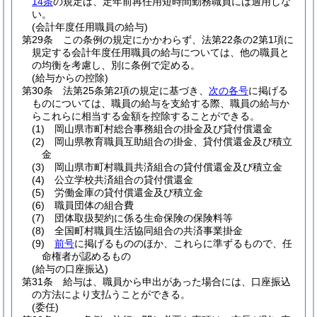
14条
の規定は、定年前再任用短時間勤務職員には適用しな
い。
(会計年度任用職員の給与)
第29条
この条例の規定にかかわらず、法第22条の2第1項に
規定する会計年度任用職員の給与については、他の職員と
の均衡を考慮し、別に条例で定める。
(給与からの控除)
第30条
法第25条第2項の規定に基づき、
次の各号
に掲げる
ものについては、職員の給与を支給する際、職員の給与か
らこれらに相当する金額を控除することができる。
(1)
岡山県市町村総合事務組合の掛金及び貸付償還金
(2)
岡山県教育職員互助組合の掛金、貸付償還金及び積立
金
(3)
岡山県市町村職員共済組合の貸付償還金及び積立金
(4)
公立学校共済組合の貸付償還金
(5)
労働金庫の貸付償還金及び積立金
(6)
職員団体の組合費
(7)
団体取扱契約に係る生命保険の保険料等
(8)
全国町村職員生活協同組合の共済事業掛金
(9)
前号
に掲げるもののほか、これらに準ずるもので、任
命権者が認めるもの
(給与の口座振込)
第31条
給与は、職員から申出があった場合には、口座振込
の方法により支払うことができる。
(委任)