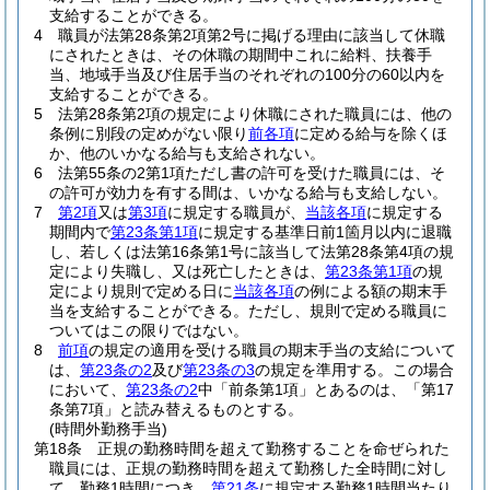
支給することができる。
4
職員が法第28条第2項第2号に掲げる理由に該当して休職
にされたときは、その休職の期間中これに給料、扶養手
当、地域手当及び住居手当のそれぞれの100分の60以内を
支給することができる。
5
法第28条第2項の規定により休職にされた職員には、他の
条例に別段の定めがない限り
前各項
に定める給与を除くほ
か、他のいかなる給与も支給されない。
6
法第55条の2第1項ただし書の許可を受けた職員には、そ
の許可が効力を有する間は、いかなる給与も支給しない。
7
第2項
又は
第3項
に規定する職員が、
当該各項
に規定する
期間内で
第23条第1項
に規定する基準日前1箇月以内に退職
し、若しくは法第16条第1号に該当して法第28条第4項の規
定により失職し、又は死亡したときは、
第23条第1項
の規
定により規則で定める日に
当該各項
の例による額の期末手
当を支給することができる。
ただし、規則で定める職員に
ついてはこの限りではない。
8
前項
の規定の適用を受ける職員の期末手当の支給について
は、
第23条の2
及び
第23条の3
の規定を準用する。
この場合
において、
第23条の2
中「前条第1項」とあるのは、「第17
条第7項」と読み替えるものとする。
(時間外勤務手当)
第18条
正規の勤務時間を超えて勤務することを命ぜられた
職員には、正規の勤務時間を超えて勤務した全時間に対し
て、勤務1時間につき、
第21条
に規定する勤務1時間当たり