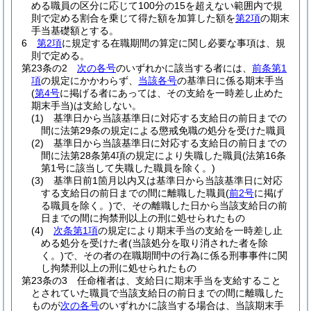
める職員の区分に応じて100分の15を超えない範囲内で規
則で定める割合を乗じて得た額を加算した額を
第2項
の期末
手当基礎額とする。
6
第2項
に規定する在職期間の算定に関し必要な事項は、規
則で定める。
第23条の2
次の各号
のいずれかに該当する者には、
前条第1
項
の規定にかかわらず、
当該各号
の基準日に係る期末手当
(
第4号
に掲げる者にあっては、その支給を一時差し止めた
期末手当)
は支給しない。
(1)
基準日から当該基準日に対応する支給日の前日までの
間に法第29条の規定による懲戒免職の処分を受けた職員
(2)
基準日から当該基準日に対応する支給日の前日までの
間に法第28条第4項の規定により失職した職員
(法第16条
第1号に該当して失職した職員を除く。)
(3)
基準日前1箇月以内又は基準日から当該基準日に対応
する支給日の前日までの間に離職した職員
(
前2号
に掲げ
る職員を除く。)
で、その離職した日から当該支給日の前
日までの間に拘禁刑以上の刑に処せられたもの
(4)
次条第1項
の規定により期末手当の支給を一時差し止
める処分を受けた者
(当該処分を取り消された者を除
く。)
で、その者の在職期間中の行為に係る刑事事件に関
し拘禁刑以上の刑に処せられたもの
第23条の3
任命権者は、支給日に期末手当を支給すること
とされていた職員で当該支給日の前日までの間に離職した
ものが
次の各号
のいずれかに該当する場合は、当該期末手