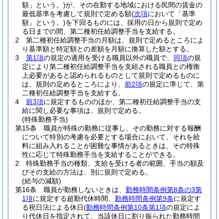
額」という。)
が、その在勤する地域における民間の賃金の
最低基準を考慮して規則で定める額
(
次項
において「基準
額」という。)
を下回るものには、採用の日から規則で定め
る日までの間、第二種初任給調整手当を支給する。
2
第二種初任給調整手当の月額は、規則で定めるところによ
り基準額と特定額との差額を月額に換算した額とする。
3
第1項
の規定の適用を受ける職員以外の職員で、
同項
の規
定により第二種初任給調整手当を支給される職員との権衡
上必要があると認められるものとして規則で定めるものに
は、規則の定めるところにより、
前2項
の規定に準じて、第
二種初任給調整手当を支給する。
4
前3項
に規定するもののほか、第二種初任給調整手当の支
給に関し必要な事項は、規則で定める。
(特殊勤務手当)
第15条
職員が特殊の勤務に従事し、その勤務に対する報酬
について特別の考慮を必要とする場合において、それを給
料に組み入れることが困難な事情があるときは、その特殊
性に応じて特殊勤務手当を支給することができる。
2
特殊勤務手当の種類、支給を受ける者の範囲、手当の額及
びその支給の方法は、別に規則で定める。
(給与の減額)
第16条
職員が勤務しないときは、
勤務時間条例第8条の3第
1項
に規定する超勤代休時間、
勤務時間条例第9条
に規定す
る祝日法による休日
(
勤務時間条例第10条第1項
の規定によ
り代休日を指定されて、当該休日に割り振られた勤務時間