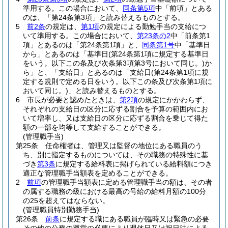
準用する。
この場合において、
同条第5項
中「前項」とある
のは、「第24条第3項」と読み替えるものとする。
5
前2条
の規定は、
第1項
の規定による勤勉手当の支給につ
いて準用する。
この場合において、
第23条の2
中「前条第1
項」とあるのは「第24条第1項」と、
同条第1号
中「基準日
から」とあるのは「基準日
(第24条第1項に規定する基準日
をいう。以下この条及び次条第3項第3号において同じ。)
か
ら」と、「支給日」とあるのは「支給日
(第24条第1項に規
定する規則で定める日をいう。以下この条及び次条第1項に
おいて同じ。)
」と読み替えるものとする。
6
市長が必要と認めたときは、
第2項
の規定にかかわらず、
それぞれの支給日の区分に応ずる割合を予算の範囲内にお
いて増率し、又は支給日の区分に応ずる割合を乗じて得た
額の一部を均等して支給することができる。
(管理職手当)
第25条
任命権者は、管理又は監督の地位にある職員のう
ち、別に指定するものについては、その職務の特殊性に基
づき
第3条
に規定する給料表に掲げられている給料額につき
適正な管理職手当額表を定めることができる。
2
前項
の管理職手当額表に定める管理職手当の額は、その者
の属する職務の級における最高の号給の給料月額の100分
の25を超えてはならない。
(管理職員特別勤務手当)
第26条
前条
に規定する職にある職員が臨時又は緊急の必要