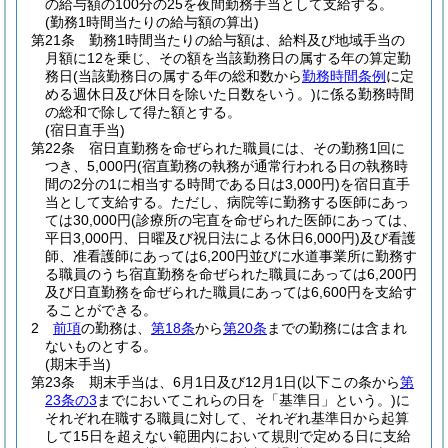
の給与額の100分の25を夜間勤務手当として支給する。
(勤務1時間当たりの給与額の算出)
第21条
勤務1時間当たりの給与額は、給料及び地域手当の
月額に12を乗じ、その額を当該勤務日の属する年の算定勤
務日
(当該勤務日の属する年の総和数から
勤務時間条例
に定
める週休日及び休日を除いた日数をいう。)
に係る勤務時間
の総和で除して得た額とする。
(宿日直手当)
第22条
宿日直勤務を命ぜられた職員には、その勤務1回に
つき、5,000円
(宿直勤務の執務が通常行われる日の執務時
間の2分の1に相当する時間である日は3,000円)
を宿日直手
当として支給する。
ただし、病院等に勤務する医師にあっ
ては30,000円
(診療所の宅直を命ぜられた医師にあっては、
平日3,000円、日曜及び祝日法による休日6,000円)
及び看護
師、准看護師にあっては6,200円並びに水道事業所に勤務す
る職員のうち宿直勤務を命ぜられた職員にあっては6,200円
及び日直勤務を命ぜられた職員にあっては6,600円を支給す
ることができる。
2
前項
の勤務は、
第18条
から
第20条
までの勤務には含まれ
ないものとする。
(期末手当)
第23条
期末手当は、6月1日及び12月1日
(以下この条から
第
23条の3
までにおいてこれらの日を「基準日」という。)
に
それぞれ在職する職員に対して、それぞれ基準日から起算
して15日を超えない範囲内において規則で定める日に支給