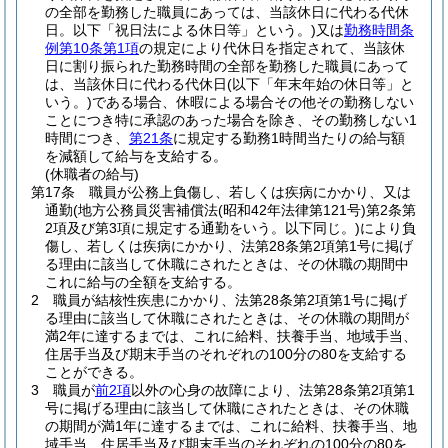
の全部を勤務した職員にあっては、当該休日に代わる代休
日。以下「祝日法による休日等」という。)
又は
勤務時間条
例第10条第1項
の規定により代休日を指定されて、当該休
日に割り振られた勤務時間の全部を勤務した職員にあって
は、当該休日に代わる代休日
(以下「年末年始の休日等」と
いう。)
である場合、休暇による場合その他その勤務しない
ことにつき特に承認のあった場合を除き、その勤務しない1
時間につき、
第21条
に規定する勤務1時間当たりの給与額
を減額して給与を支給する。
(休職者の給与)
第17条
職員が公務上負傷し、若しくは疾病にかかり、又は
通勤
(地方公務員災害補償法
(昭和42年法律第121号)
第2条第
2項及び第3項に規定する通勤をいう。以下同じ。)
により負
傷し、若しくは疾病にかかり、法第28条第2項第1号に掲げ
る理由に該当して休職にされたときは、その休職の期間中
これに給与の全額を支給する。
2
職員が結核性疾患にかかり、法第28条第2項第1号に掲げ
る理由に該当して休職にされたときは、その休職の期間が
満2年に達するまでは、これに給料、扶養手当、地域手当、
住居手当及び期末手当のそれぞれの100分の80を支給する
ことができる。
3
職員が
前2項
以外の心身の故障により、法第28条第2項第1
号に掲げる理由に該当して休職にされたときは、その休職
の期間が満1年に達するまでは、これに給料、扶養手当、地
域手当、住居手当及び期末手当のそれぞれの100分の80を