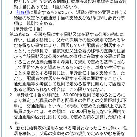
位として規則で定める期間
(自動車等及び駐車場等に係る通
勤手当にあっては、1箇月)
をいう。
8
前各項
に規定するもののほか、通勤の実情の変更に伴う支
給額の改定その他通勤手当の支給及び返納に関し必要な事
項は、規則で定める。
(単身赴任手当)
第12条の2
公署を異にする異動又は在勤する公署の移転に
伴い、住居を移転し、父母の疾病その他の規則で定めるや
むを得ない事情により、同居していた配偶者と別居するこ
ととなった職員で、当該異動又は公署の移転の直前の住居
から当該異動又は公署の移転の直後に在勤する公署に通勤
することが通勤距離等を考慮して規則で定める基準に照ら
して困難であると認められるもののうち、単身で生活する
ことを常況とする職員には、単身赴任手当を支給する。
た
だし、配偶者の住居から在勤する公署に通勤することが、
通勤距離等を考慮して規則で定める基準に照らして困難で
あると認められない場合は、この限りではない。
2
単身赴任手当の月額は、30,000円
(規則で定めるところに
より算定した職員の住居と配偶者の住居との交通距離
(以下
単に「交通距離」という。)
が規則で定める距離以上である
職員にあっては、その額に、70,000円を超えない範囲内で
交通距離の区分に応じて規則で定める額を加算した額)
とす
る。
3
新たに給料表の適用を受ける職員となったことに伴い、住
居を移転し、父母の疾病その他の規則で定めるやむを得な