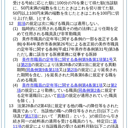
受ける号給に応じた額に100分の70を乗じて得た額
(当該額
に、50円未満の端数を生じたときはこれを切り捨てた額、
50円以上100円未満の端数を生じたときはこれを100円に切
り上げた額。)
とする。
12
前項
の規定は次に掲げる職員には適用しない。
(1)
臨時的に任用される職員その他の法律により任期を定
めて任用される職員及び非常勤職員
(2)
美作市職員の定年等に関する条例の一部を改正する条
例
(令和4年美作市条例第26号)
による改正前の美作市職員
の定年等に関する条例
(平成17年美作市条例第31号)
第3条
ただし書に該当する医療業務に従事する医師
(3)
美作市職員の定年等に関する条例第9条第1項第1号
又
は
第2項
の規定により法第28条の2第1項に規定する異動
期間
(
同条例第9条第1項
又は
第2項
の規定により延長され
た期間を含む。)
を延長された同条第6条に規定する職を
占める職員
(4)
美作市職員の定年等に関する条例第4条第1項
又は
第2
項
の規定により勤務している職員
(
同条例第2条
に規定す
る定年退職日において
前項
の規定が適用されていた職員
を除く。)
13
法第28条の2第4項に規定する他の職への降任等をされた
職員であって、当該他の職への降任等をされた日
(以下この
項及び
第17項
において「異動日」という。)
の前日から引き
続き同一の給料表の適用を受ける職員のうち、特定日に
第
11項
の規定により当該職員の受ける給料月額
(以下この項及