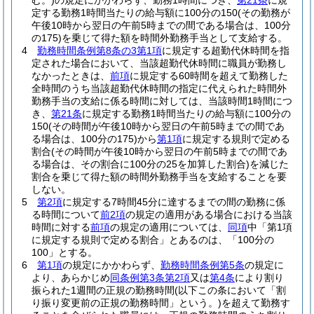
む。)
の規定にかかわらず、勤務1時間につき、
第21条
に規
定する勤務1時間当たりの給与額に100分の150
(その勤務が
午後10時から翌日の午前5時までの間である場合は、100分
の175)
を乗じて得た額を時間外勤務手当として支給する。
4
勤務時間条例第8条の3第1項
に規定する超勤代休時間を指
定された場合において、当該超勤代休時間に職員が勤務し
なかったときは、
前項
に規定する60時間を超えて勤務した
全時間のうち当該超勤代休時間の指定に代えられた時間外
勤務手当の支給に係る時間に対しては、当該時間1時間につ
き、
第21条
に規定する勤務1時間当たりの給与額に100分の
150
(その時間が午後10時から翌日の午前5時までの間であ
る場合は、100分の175)
から
第1項
に規定する規則で定める
割合
(その時間が午後10時から翌日の午前5時までの間であ
る場合は、その割合に100分の25を加算した割合)
を減じた
割合を乗じて得た額の時間外勤務手当を支給することを要
しない。
5
第2項
に規定する7時間45分に達するまでの間の勤務に係
る時間について
前2項
の規定の適用がある場合における当該
時間に対する
前項
の規定の適用については、
同項
中「第1項
に規定する規則で定める割合」とあるのは、「100分の
100」とする。
6
第1項
の規定にかかわらず、
勤務時間条例第5条
の規定に
より、あらかじめ
同条例第3条第2項
又は
第4条
により割り
振られた1週間の正規の勤務時間
(以下この条において「割
り振り変更前の正規の勤務時間」という。)
を超えて勤務す