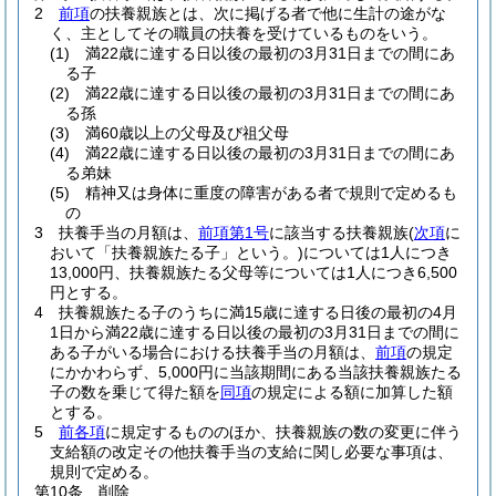
2
前項
の扶養親族とは、次に掲げる者で他に生計の途がな
く、主としてその職員の扶養を受けているものをいう。
(1)
満22歳に達する日以後の最初の3月31日までの間にあ
る子
(2)
満22歳に達する日以後の最初の3月31日までの間にあ
る孫
(3)
満60歳以上の父母及び祖父母
(4)
満22歳に達する日以後の最初の3月31日までの間にあ
る弟妹
(5)
精神又は身体に重度の障害がある者で規則で定めるも
の
3
扶養手当の月額は、
前項第1号
に該当する扶養親族
(
次項
に
おいて「扶養親族たる子」という。)
については1人につき
13,000円、扶養親族たる父母等については1人につき6,500
円とする。
4
扶養親族たる子のうちに満15歳に達する日後の最初の4月
1日から満22歳に達する日以後の最初の3月31日までの間に
ある子がいる場合における扶養手当の月額は、
前項
の規定
にかかわらず、5,000円に当該期間にある当該扶養親族たる
子の数を乗じて得た額を
同項
の規定による額に加算した額
とする。
5
前各項
に規定するもののほか、扶養親族の数の変更に伴う
支給額の改定その他扶養手当の支給に関し必要な事項は、
規則で定める。
第10条
削除