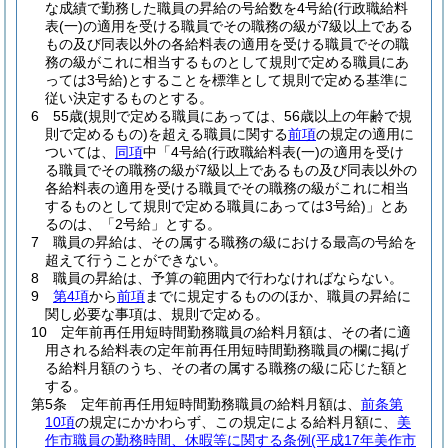
な成績で勤務した職員の昇給の号給数を4号給
(行政職給料
表
(一)
の適用を受ける職員でその職務の級が7級以上である
もの及び同表以外の各給料表の適用を受ける職員でその職
務の級がこれに相当するものとして規則で定める職員にあ
っては3号給)
とすることを標準として規則で定める基準に
従い決定するものとする。
6
55歳
(規則で定める職員にあっては、56歳以上の年齢で規
則で定めるもの)
を超える職員に関する
前項
の規定の適用に
ついては、
同項
中「4号給
(行政職給料表
(一)
の適用を受け
る職員でその職務の級が7級以上であるもの及び同表以外の
各給料表の適用を受ける職員でその職務の級がこれに相当
するものとして規則で定める職員にあっては3号給)
」とあ
るのは、「2号給」とする。
7
職員の昇給は、その属する職務の級における最高の号給を
超えて行うことができない。
8
職員の昇給は、予算の範囲内で行わなければならない。
9
第4項
から
前項
までに規定するもののほか、職員の昇給に
関し必要な事項は、規則で定める。
10
定年前再任用短時間勤務職員の給料月額は、その者に適
用される給料表の定年前再任用短時間勤務職員の欄に掲げ
る給料月額のうち、その者の属する職務の級に応じた額と
する。
第5条
定年前再任用短時間勤務職員の給料月額は、
前条第
10項
の規定にかかわらず、この規定による給料月額に、
美
作市職員の勤務時間、休暇等に関する条例
(平成17年美作市