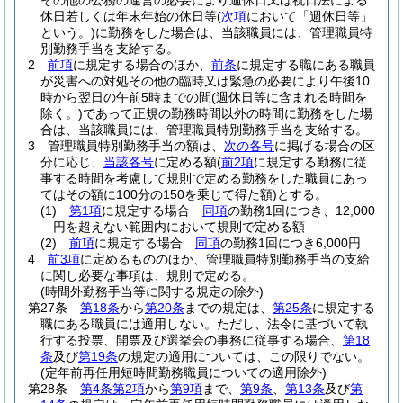
その他の公務の運営の必要により週休日又は祝日法による
休日若しくは年末年始の休日等
(
次項
において「週休日等」
という。)
に勤務をした場合は、当該職員には、管理職員特
別勤務手当を支給する。
2
前項
に規定する場合のほか、
前条
に規定する職にある職員
が災害への対処その他の臨時又は緊急の必要により午後10
時から翌日の午前5時までの間
(週休日等に含まれる時間を
除く。)
であって正規の勤務時間以外の時間に勤務をした場
合は、当該職員には、管理職員特別勤務手当を支給する。
3
管理職員特別勤務手当の額は、
次の各号
に掲げる場合の区
分に応じ、
当該各号
に定める額
(
前2項
に規定する勤務に従
事する時間を考慮して規則で定める勤務をした職員にあっ
てはその額に100分の150を乗じて得た額)
とする。
(1)
第1項
に規定する場合
同項
の勤務1回につき、12,000
円を超えない範囲内において規則で定める額
(2)
前項
に規定する場合
同項
の勤務1回につき6,000円
4
前3項
に定めるもののほか、管理職員特別勤務手当の支給
に関し必要な事項は、規則で定める。
(時間外勤務手当等に関する規定の除外)
第27条
第18条
から
第20条
までの規定は、
第25条
に規定する
職にある職員には適用しない。
ただし、法令に基づいて執
行する投票、開票及び選挙会の事務に従事する場合、
第18
条
及び
第19条
の規定の適用については、この限りでない。
(定年前再任用短時間勤務職員についての適用除外)
第28条
第4条第2項
から
第9項
まで、
第9条
、
第13条
及び
第