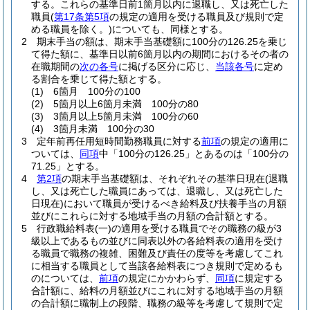
する。
これらの基準日前1箇月以内に退職し、又は死亡した
職員
(
第17条第5項
の規定の適用を受ける職員及び規則で定
める職員を除く。)
についても、同様とする。
2
期末手当の額は、期末手当基礎額に100分の126.25を乗じ
て得た額に、基準日以前6箇月以内の期間におけるその者の
在職期間の
次の各号
に掲げる区分に応じ、
当該各号
に定め
る割合を乗じて得た額とする。
(1)
6箇月 100分の100
(2)
5箇月以上6箇月未満 100分の80
(3)
3箇月以上5箇月未満 100分の60
(4)
3箇月未満 100分の30
3
定年前再任用短時間勤務職員に対する
前項
の規定の適用に
ついては、
同項
中「100分の126.25」とあるのは「100分の
71.25」とする。
4
第2項
の期末手当基礎額は、それぞれその基準日現在
(退職
し、又は死亡した職員にあっては、退職し、又は死亡した
日現在)
において職員が受けるべき給料及び扶養手当の月額
並びにこれらに対する地域手当の月額の合計額とする。
5
行政職給料表
(一)
の適用を受ける職員でその職務の級が3
級以上であるもの並びに同表以外の各給料表の適用を受け
る職員で職務の複雑、困難及び責任の度等を考慮してこれ
に相当する職員として当該各給料表につき規則で定めるも
のについては、
前項
の規定にかかわらず、
同項
に規定する
合計額に、給料の月額並びにこれに対する地域手当の月額
の合計額に職制上の段階、職務の級等を考慮して規則で定