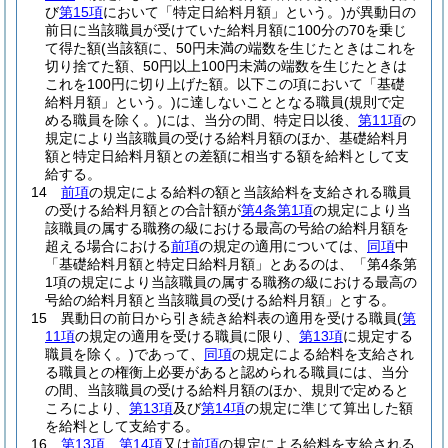
び
第15項
において「特定日給料月額」という。)
が異動日の
前日に当該職員が受けていた給料月額に100分の70を乗じ
て得た額
(当該額に、50円未満の端数を生じたときはこれを
切り捨てた額、50円以上100円未満の端数を生じたときは
これを100円に切り上げた額。以下この項において「基礎
給料月額」という。)
に達しないこととなる職員
(規則で定
める職員を除く。)
には、当分の間、特定日以後、
第11項
の
規定により当該職員の受ける給料月額のほか、基礎給料月
額と特定日給料月額との差額に相当する額を給料として支
給する。
14
前項
の規定による給料の額と当該給料を支給される職員
の受ける給料月額との合計額が
第4条第1項
の規定により当
該職員の属する職務の級における最高の号給の給料月額を
超える場合における
前項
の規定の適用については、
同項
中
「基礎給料月額と特定日給料月額」とあるのは、「第4条第
1項の規定により当該職員の属する職務の級における最高の
号給の給料月額と当該職員の受ける給料月額」とする。
15
異動日の前日から引き続き給料表の適用を受ける職員
(
第
11項
の規定の適用を受ける職員に限り、
第13項
に規定する
職員を除く。)
であって、
同項
の規定による給料を支給され
る職員との権衡上必要があると認められる職員には、当分
の間、当該職員の受ける給料月額のほか、規則で定めると
ころにより、
第13項
及び
第14項
の規定に準じて算出した額
を給料として支給する。
16
第13項
、
第14項
又は
前項
の規定による給料を支給される