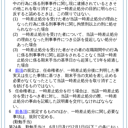
中の行為に係る刑事事件に関し現に逮捕されているときそ
の他これを取り消すことは一時差止処分の目的に明らかに
反すると認めるときは、この限りではない。
(1)
一時差止処分を受けた者が当該一時差止処分の理由と
なった行為に係る刑事事件に関し拘禁刑以上の刑に処せ
られなかった場合
(2)
一時差止処分を受けた者について、当該一時差止処分
の理由となった刑事事件につき公訴を提起しない処分が
あった場合
(3)
一時差止処分を受けた者がその者の在職期間中の行為
に係る刑事事件に関し起訴をされることなく当該一時差
止処分に係る期末手当の基準日から起算して1年を経過し
た場合
4
前項
の規定は、任命権者が、一時差止処分後に判明した事
実又は生じた事情に基づき、期末手当の支給を差し止める
必要がなくなったとして当該一時差止処分を取り消すこと
を妨げるものではない。
5
任命権者は、一時差止処分を行う場合は、当該一時差止処
分を受けるべき者に対し、当該一時差止処分の際、一時差
止処分の事由を記載した説明書を交付しなければならな
い。
6
前各項
に規定するもののほか、一時差止処分に関し必要な
事項は、規則で定める。
(勤勉手当)
第24条
勤勉手当は、6月1日及び12月1日
(以下この条におい