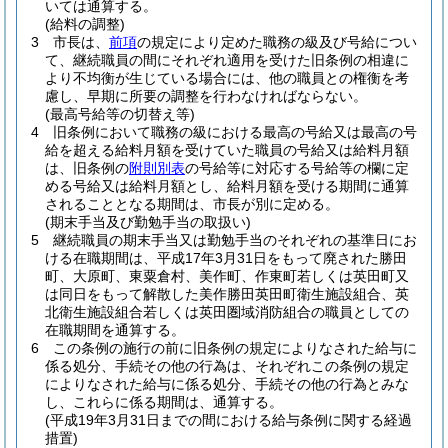
いては通算する。
(給料の調整)
3
市長は、
前項
の規定により定めた職務の級及び号給につい
て、継続職員の間にそれぞれ適用を受けた旧条例の相違に
より不均衡が生じている場合には、他の職員との権衡を考
慮し、早期に所要の調整を行わなければならない。
(最高号給等の切替え等)
4
旧条例において職務の級における最高の号給又は最高の号
給を超える給料月額を受けていた職員の号給又は給料月額
は、旧条例の
附則別表
の号給等に対応する号給等の欄に定
める号給又は給料月額とし、給料月額を受ける期間に通算
されることとなる期間は、市長が別に定める。
(期末手当及び勤勉手当の取扱い)
5
継続職員の期末手当又は勤勉手当のそれぞれの基準日にお
ける在職期間は、平成17年3月31日をもって廃された勝田
町、大原町、東粟倉村、美作町、作東町若しくは英田町又
は同日をもって解散した美作勝田英田町衛生施設組合、英
北衛生施設組合若しくは英田圏域消防組合の職員としての
在職期間を通算する。
6
この条例の施行の前に旧条例の規定によりなされた給与に
係る処分、手続その他の行為は、それぞれこの条例の規定
によりなされた給与に係る処分、手続その他の行為とみな
し、これらに係る期間は、通算する。
(平成19年3月31日までの間における給与条例に関する経過
措置)