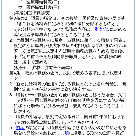
イ
医療職給料表
(二)
ウ
医療職給料表
(三)
(等級別基準職務表)
第3条の2
職員の職務は、その複雑、困難及び責任の度に基
づきこれを給料表に定める職務の級に分類するものとし、
その分類の基準となるべき職務の内容は、
別表第3
に定める
等級別基準職務表に定めるところによる。
2
等級別基準職務表に規定する職務に相当する職務で同表に
規定のない職務及び法第22条の4第1項又は第22条の5第1項
若しくは第2項に規定する短時間勤務の職を占める職員
(以
下「定年前再任用短時間勤務職員」という。)
の職務の級
は、規則で定める。
(初任給、昇格、昇給等の基準)
第4条
職員の職務の級は、規則で定める基準に従い決定す
る。
2
新たに給料表の適用を受ける職員となった者の号給は、規
則で定める初任給の基準に従い決定する。
3
職員が一の職務の級から他の職務の級に移った場合、又は
一の職から同じ職務の級の初任給の基準を異にする他の職
に移った場合における号給は、規則の定めるところにより
決定する。
4
職員の昇給は、規則で定める日に、同日前1年間における
その者の勤務成績に応じて、行うものとする。
5
前項
の規定により職員を昇給させるか否か及び昇給させる
場合の昇給の号給数は、
同項
に規定する期間の全部を良好