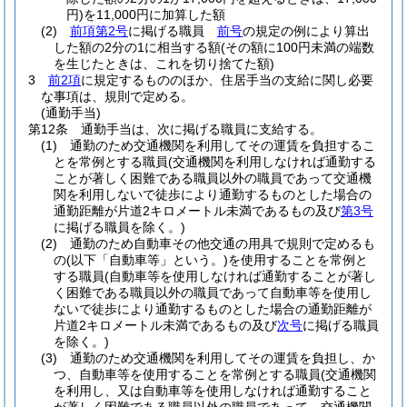
円)
を11,000円に加算した額
(2)
前項第2号
に掲げる職員
前号
の規定の例により算出
した額の2分の1に相当する額
(その額に100円未満の端数
を生じたときは、これを切り捨てた額)
3
前2項
に規定するもののほか、住居手当の支給に関し必要
な事項は、規則で定める。
(通勤手当)
第12条
通勤手当は、次に掲げる職員に支給する。
(1)
通勤のため交通機関を利用してその運賃を負担するこ
とを常例とする職員
(交通機関を利用しなければ通勤する
ことが著しく困難である職員以外の職員であって交通機
関を利用しないで徒歩により通勤するものとした場合の
通勤距離が片道2キロメートル未満であるもの及び
第3号
に掲げる職員を除く。)
(2)
通勤のため自動車その他交通の用具で規則で定めるも
の
(以下「自動車等」という。)
を使用することを常例と
する職員
(自動車等を使用しなければ通勤することが著し
く困難である職員以外の職員であって自動車等を使用し
ないで徒歩により通勤するものとした場合の通勤距離が
片道2キロメートル未満であるもの及び
次号
に掲げる職員
を除く。)
(3)
通勤のため交通機関を利用してその運賃を負担し、か
つ、自動車等を使用することを常例とする職員
(交通機関
を利用し、又は自動車等を使用しなければ通勤すること