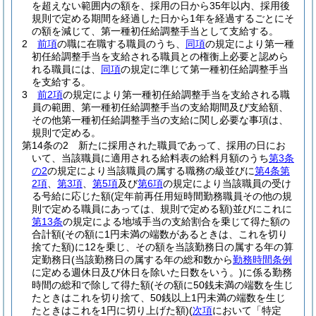
を超えない範囲内の額を、採用の日から35年以内、採用後
規則で定める期間を経過した日から1年を経過するごとにそ
の額を減じて、第一種初任給調整手当として支給する。
2
前項
の職に在職する職員のうち、
同項
の規定により第一種
初任給調整手当を支給される職員との権衡上必要と認めら
れる職員には、
同項
の規定に準じて第一種初任給調整手当
を支給する。
3
前2項
の規定により第一種初任給調整手当を支給される職
員の範囲、第一種初任給調整手当の支給期間及び支給額、
その他第一種初任給調整手当の支給に関し必要な事項は、
規則で定める。
第14条の2
新たに採用された職員であって、採用の日にお
いて、当該職員に適用される給料表の給料月額のうち
第3条
の2
の規定により当該職員の属する職務の級並びに
第4条第
2項
、
第3項
、
第5項
及び
第6項
の規定により当該職員の受け
る号給に応じた額
(定年前再任用短時間勤務職員その他の規
則で定める職員にあっては、規則で定める額)
並びにこれに
第13条
の規定による地域手当の支給割合を乗じて得た額の
合計額
(その額に1円未満の端数があるときは、これを切り
捨てた額)
に12を乗じ、その額を当該勤務日の属する年の算
定勤務日
(当該勤務日の属する年の総和数から
勤務時間条例
に定める週休日及び休日を除いた日数をいう。)
に係る勤務
時間の総和で除して得た額
(その額に50銭未満の端数を生じ
たときはこれを切り捨て、50銭以上1円未満の端数を生じ
たときはこれを1円に切り上げた額)
(
次項
において「特定