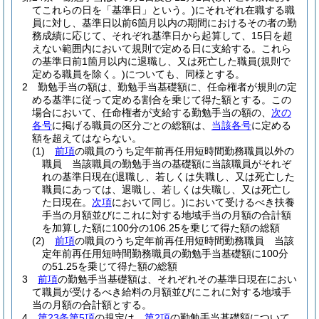
てこれらの日を「基準日」という。)
にそれぞれ在職する職
員に対し、基準日以前6箇月以内の期間におけるその者の勤
務成績に応じて、それぞれ基準日から起算して、15日を超
えない範囲内において規則で定める日に支給する。
これら
の基準日前1箇月以内に退職し、又は死亡した職員
(規則で
定める職員を除く。)
についても、同様とする。
2
勤勉手当の額は、勤勉手当基礎額に、任命権者が規則の定
める基準に従って定める割合を乗じて得た額とする。
この
場合において、任命権者が支給する勤勉手当の額の、
次の
各号
に掲げる職員の区分ごとの総額は、
当該各号
に定める
額を超えてはならない。
(1)
前項
の職員のうち定年前再任用短時間勤務職員以外の
職員 当該職員の勤勉手当の基礎額に当該職員がそれぞ
れの基準日現在
(退職し、若しくは失職し、又は死亡した
職員にあっては、退職し、若しくは失職し、又は死亡し
た日現在。
次項
において同じ。)
において受けるべき扶養
手当の月額並びにこれに対する地域手当の月額の合計額
を加算した額に100分の106.25を乗じて得た額の総額
(2)
前項
の職員のうち定年前再任用短時間勤務職員 当該
定年前再任用短時間勤務職員の勤勉手当基礎額に100分
の51.25を乗じて得た額の総額
3
前項
の勤勉手当基礎額は、それぞれその基準日現在におい
て職員が受けるべき給料の月額並びにこれに対する地域手
当の月額の合計額とする。
4
第23条第5項
の規定は、
第2項
の勤勉手当基礎額について