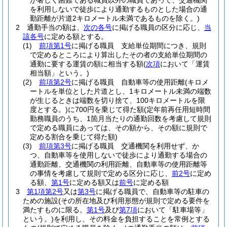
が著しく困難である職員以外の職員であって、交通機関
を利用しないで徒歩により通勤するものとした場合の通
勤距離が片道2キロメートル未満であるものを除く。)
2
通勤手当の額は、
次の各号
に掲げる職員の区分に応じ、
当
該各号
に定める額とする。
(1)
前項第1号
に掲げる職員 支給単位期間につき、規則
で定めるところにより算出したその者の支給単位期間の
通勤に要する運賃の額に相当する額
(
次項
において「運賃
相当額」という。)
(2)
前項第2号
に掲げる職員 自動車等の使用距離
(キロメ
ートルを単位とした片道とし、1キロメートル未満の端数
が生じるときは端数を切り捨て、100キロメートルを限
度とする。)
に700円を乗じて得た額
(定年前再任用短時間
勤務職員のうち、1箇月当たりの通勤回数を考慮して規則
で定める職員にあっては、その額から、その額に規則で
定める割合を乗じて得た額)
(3)
前項第3号
に掲げる職員 交通機関を利用せず、か
つ、自動車等を使用しないで徒歩により通勤する場合の
通勤距離、交通機関の利用距離、自動車等の使用距離等
の事情を考慮して規則で定める区分に応じ、
前2号
に定め
る額、
第1号
に定める額又は
前号
に定める額
3
第1項第2号
又は
第3号
に掲げる職員で、自動車等の駐車の
ための施設
(その所在地及び利用形態が規則で定める要件を
満たすものに限る。
第1号
及び
第7項
において「駐車場等」
という。)
を利用し、その料金を負担することを常例とする