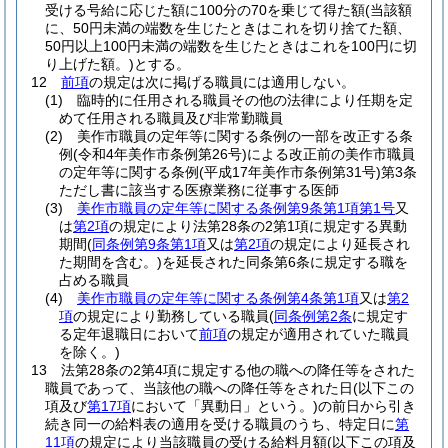
受ける号給に応じた額に100分の70を乗じて得た額
(当該額
に、50円未満の端数を生じたときはこれを切り捨てた額、
50円以上100円未満の端数を生じたときはこれを100円に切
り上げた額。)
とする。
12
前項
の規定は次に掲げる職員には適用しない。
(1)
臨時的に任用される職員その他の法律により任期を定
めて任用される職員及び非常勤職員
(2)
美作市職員の定年等に関する条例の一部を改正する条
例
(令和4年美作市条例第26号)
による改正前の美作市職員
の定年等に関する条例
(平成17年美作市条例第31号)
第3条
ただし書に該当する医療業務に従事する医師
(3)
美作市職員の定年等に関する条例第9条第1項第1号
又
は
第2項
の規定により法第28条の2第1項に規定する異動
期間
(
同条例第9条第1項
又は
第2項
の規定により延長され
た期間を含む。)
を延長された同条第6条に規定する職を
占める職員
(4)
美作市職員の定年等に関する条例第4条第1項
又は
第2
項
の規定により勤務している職員
(
同条例第2条
に規定す
る定年退職日において
前項
の規定が適用されていた職員
を除く。)
13
法第28条の2第4項に規定する他の職への降任等をされた
職員であって、当該他の職への降任等をされた日
(以下この
項及び
第17項
において「異動日」という。)
の前日から引き
続き同一の給料表の適用を受ける職員のうち、特定日に
第
11項
の規定により当該職員の受ける給料月額
(以下この項及