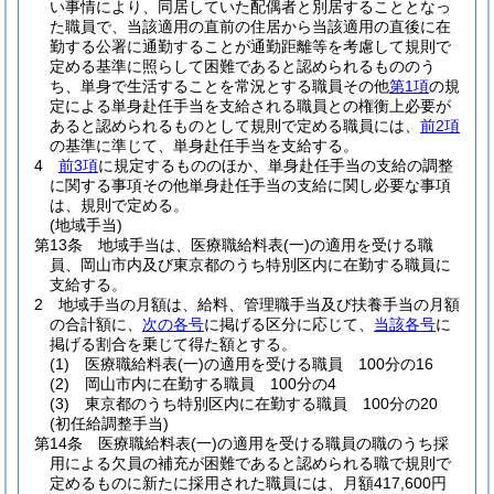
い事情により、同居していた配偶者と別居することとなっ
た職員で、当該適用の直前の住居から当該適用の直後に在
勤する公署に通勤することが通勤距離等を考慮して規則で
定める基準に照らして困難であると認められるもののう
ち、単身で生活することを常況とする職員その他
第1項
の規
定による単身赴任手当を支給される職員との権衡上必要が
あると認められるものとして規則で定める職員には、
前2項
の基準に準じて、単身赴任手当を支給する。
4
前3項
に規定するもののほか、単身赴任手当の支給の調整
に関する事項その他単身赴任手当の支給に関し必要な事項
は、規則で定める。
(地域手当)
第13条
地域手当は、医療職給料表
(一)
の適用を受ける職
員、岡山市内及び東京都のうち特別区内に在勤する職員に
支給する。
2
地域手当の月額は、給料、管理職手当及び扶養手当の月額
の合計額に、
次の各号
に掲げる区分に応じて、
当該各号
に
掲げる割合を乗じて得た額とする。
(1)
医療職給料表
(一)
の適用を受ける職員 100分の16
(2)
岡山市内に在勤する職員 100分の4
(3)
東京都のうち特別区内に在勤する職員 100分の20
(初任給調整手当)
第14条
医療職給料表
(一)
の適用を受ける職員の職のうち採
用による欠員の補充が困難であると認められる職で規則で
定めるものに新たに採用された職員には、月額417,600円