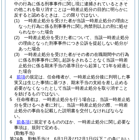
中の行為に係る刑事事件に関し現に逮捕されているときそ
の他これを取り消すことは一時差止処分の目的に明らかに
反すると認めるときは、この限りではない。
(1)
一時差止処分を受けた者が当該一時差止処分の理由と
なった行為に係る刑事事件に関し拘禁刑以上の刑に処せ
られなかった場合
(2)
一時差止処分を受けた者について、当該一時差止処分
の理由となった刑事事件につき公訴を提起しない処分が
あった場合
(3)
一時差止処分を受けた者がその者の在職期間中の行為
に係る刑事事件に関し起訴をされることなく当該一時差
止処分に係る期末手当の基準日から起算して1年を経過し
た場合
4
前項
の規定は、任命権者が、一時差止処分後に判明した事
実又は生じた事情に基づき、期末手当の支給を差し止める
必要がなくなったとして当該一時差止処分を取り消すこと
を妨げるものではない。
5
任命権者は、一時差止処分を行う場合は、当該一時差止処
分を受けるべき者に対し、当該一時差止処分の際、一時差
止処分の事由を記載した説明書を交付しなければならな
い。
6
前各項
に規定するもののほか、一時差止処分に関し必要な
事項は、規則で定める。
(勤勉手当)
第24条
勤勉手当は、6月1日及び12月1日
(以下この条におい