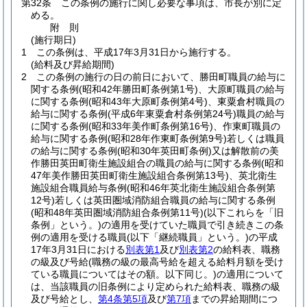
第32条
この条例の施行に関し必要な事項は、市長が別に定
める。
附
則
(施行期日)
1
この条例は、平成17年3月31日から施行する。
(給料及び昇給期間)
2
この条例の施行の日の前日において、勝田町職員の給与に
関する条例
(昭和42年勝田町条例第1号)
、大原町職員の給与
に関する条例
(昭和43年大原町条例第4号)
、東粟倉村職員の
給与に関する条例
(平成6年東粟倉村条例第24号)
職員の給与
に関する条例
(昭和33年美作町条例第16号)
、作東町職員の
給与に関する条例
(昭和28年作東町条例第9号)
若しくは職員
の給与に関する条例
(昭和30年英田町条例)
又は解散前の美
作勝田英田町衛生施設組合の職員の給与に関する条例
(昭和
47年美作勝田英田町衛生施設組合条例第13号)
、英北衛生
施設組合職員給与条例
(昭和46年英北衛生施設組合条例第
12号)
若しくは英田圏域消防組合職員の給与に関する条例
(昭和48年英田圏域消防組合条例第11号)
(以下これらを「旧
条例」という。)
の適用を受けていた職員で引き続きこの条
例の適用を受ける職員
(以下「継続職員」という。)
の平成
17年3月31日における
別表第1
及び
別表第2
の給料表、職務
の級及び号給
(職務の級の最高号給を超える給料月額を受け
ている職員についてはその額。以下同じ。)
の適用について
は、当該職員の旧条例により定められた給料表、職務の級
及び号給とし、
第4条第5項
及び
第7項
までの昇給期間につ