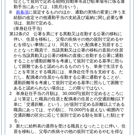
位として規則で定める期間
(自動車等及び駐車場等に係る通
勤手当にあっては、1箇月)
をいう。
8
前各項
に規定するもののほか、通勤の実情の変更に伴う支
給額の改定その他通勤手当の支給及び返納に関し必要な事
項は、規則で定める。
(単身赴任手当)
第12条の2
公署を異にする異動又は在勤する公署の移転に
伴い、住居を移転し、父母の疾病その他の規則で定めるや
むを得ない事情により、同居していた配偶者と別居するこ
ととなった職員で、当該異動又は公署の移転の直前の住居
から当該異動又は公署の移転の直後に在勤する公署に通勤
することが通勤距離等を考慮して規則で定める基準に照ら
して困難であると認められるもののうち、単身で生活する
ことを常況とする職員には、単身赴任手当を支給する。
た
だし、配偶者の住居から在勤する公署に通勤することが、
通勤距離等を考慮して規則で定める基準に照らして困難で
あると認められない場合は、この限りではない。
2
単身赴任手当の月額は、30,000円
(規則で定めるところに
より算定した職員の住居と配偶者の住居との交通距離
(以下
単に「交通距離」という。)
が規則で定める距離以上である
職員にあっては、その額に、70,000円を超えない範囲内で
交通距離の区分に応じて規則で定める額を加算した額)
とす
る。
3
新たに給料表の適用を受ける職員となったことに伴い、住
居を移転し、父母の疾病その他の規則で定めるやむを得な