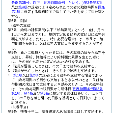
条例第35号。以下「勤務時間条例」という。)
第2条第3項
又は
第4項
の規定により定められたその者の勤務時間を
同条
第1項
に規定する勤務時間で除して得た数を乗じて得た額と
する。
第6条
削除
(給料の支給)
第7条
給料の計算期間
(以下「給与期間」という。)
は、月の
1日から末日までとし、規則で定める給料の支給日に給料月
額を支給する。
ただし、特に必要な場合には、市長は、給
与期間を短縮し、又は給料の支給日を変更することができ
る。
第8条
新たに職員となった者には、その就職の日から給料を
支給し、昇給、降給等により給料額に異動を生じた者に
は、その日から新たに定められた給料を支給する。
2
職員が退職したときは、その日まで給料を支給する。
3
職員が死亡したときは、その月まで給料を支給する。
4
第1項
又は
第2項
の規定により給料を支給する場合であっ
て、給与期間の初日から支給するとき以外のとき、又は給
与期間の末日まで支給するとき以外のときは、その給料額
は、その給与期間の現日数から週休日
(
勤務時間条例第3条
第1項
、
第4条
及び
第5条
に規定する週休日をいう。以下同
じ。)
の日数を差し引いた日数を基礎として日割りによって
計算する。
(扶養手当)
第9条
扶養手当は、扶養親族のある職員に対して支給する。