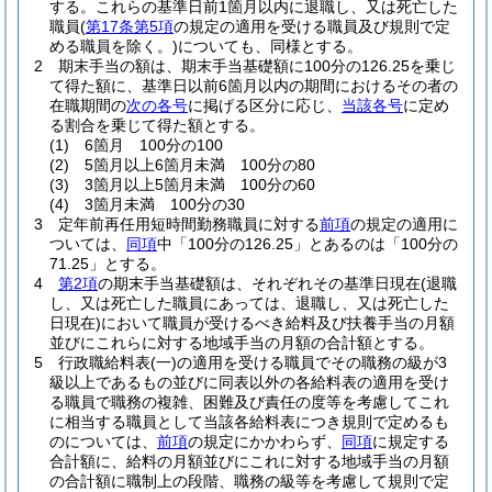
する。
これらの基準日前1箇月以内に退職し、又は死亡した
職員
(
第17条第5項
の規定の適用を受ける職員及び規則で定
める職員を除く。)
についても、同様とする。
2
期末手当の額は、期末手当基礎額に100分の126.25を乗じ
て得た額に、基準日以前6箇月以内の期間におけるその者の
在職期間の
次の各号
に掲げる区分に応じ、
当該各号
に定め
る割合を乗じて得た額とする。
(1)
6箇月 100分の100
(2)
5箇月以上6箇月未満 100分の80
(3)
3箇月以上5箇月未満 100分の60
(4)
3箇月未満 100分の30
3
定年前再任用短時間勤務職員に対する
前項
の規定の適用に
ついては、
同項
中「100分の126.25」とあるのは「100分の
71.25」とする。
4
第2項
の期末手当基礎額は、それぞれその基準日現在
(退職
し、又は死亡した職員にあっては、退職し、又は死亡した
日現在)
において職員が受けるべき給料及び扶養手当の月額
並びにこれらに対する地域手当の月額の合計額とする。
5
行政職給料表
(一)
の適用を受ける職員でその職務の級が3
級以上であるもの並びに同表以外の各給料表の適用を受け
る職員で職務の複雑、困難及び責任の度等を考慮してこれ
に相当する職員として当該各給料表につき規則で定めるも
のについては、
前項
の規定にかかわらず、
同項
に規定する
合計額に、給料の月額並びにこれに対する地域手当の月額
の合計額に職制上の段階、職務の級等を考慮して規則で定