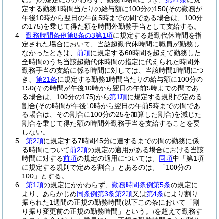
む。)
の規定にかかわらず、勤務1時間につき、
第21条
に規
定する勤務1時間当たりの給与額に100分の150
(その勤務が
午後10時から翌日の午前5時までの間である場合は、100分
の175)
を乗じて得た額を時間外勤務手当として支給する。
4
勤務時間条例第8条の3第1項
に規定する超勤代休時間を指
定された場合において、当該超勤代休時間に職員が勤務し
なかったときは、
前項
に規定する60時間を超えて勤務した
全時間のうち当該超勤代休時間の指定に代えられた時間外
勤務手当の支給に係る時間に対しては、当該時間1時間につ
き、
第21条
に規定する勤務1時間当たりの給与額に100分の
150
(その時間が午後10時から翌日の午前5時までの間であ
る場合は、100分の175)
から
第1項
に規定する規則で定める
割合
(その時間が午後10時から翌日の午前5時までの間であ
る場合は、その割合に100分の25を加算した割合)
を減じた
割合を乗じて得た額の時間外勤務手当を支給することを要
しない。
5
第2項
に規定する7時間45分に達するまでの間の勤務に係
る時間について
前2項
の規定の適用がある場合における当該
時間に対する
前項
の規定の適用については、
同項
中「第1項
に規定する規則で定める割合」とあるのは、「100分の
100」とする。
6
第1項
の規定にかかわらず、
勤務時間条例第5条
の規定に
より、あらかじめ
同条例第3条第2項
又は
第4条
により割り
振られた1週間の正規の勤務時間
(以下この条において「割
り振り変更前の正規の勤務時間」という。)
を超えて勤務す