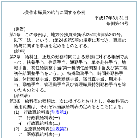
○美作市職員の給与に関する条例
平成17年3月31日
条例第44号
(趣旨)
第1条
この条例は、地方公務員法
(昭和25年法律第261号。
以下「法」という。)
第24条第5項の規定に基づき、職員の
給与に関する事項を定めるものとする。
(給料)
第2条
給料は、正規の勤務時間による勤務に対する報酬であ
って、扶養手当、住居手当、通勤手当、単身赴任手当、地
域手当、初任給調整手当
(第一種初任給調整手当及び第二種
初任給調整手当をいう。)
、特殊勤務手当、時間外勤務手
当、休日勤務手当、夜間勤務手当、宿日直手当、期末手
当、勤勉手当、管理職手当及び管理職員特別勤務手当を除
いたものとする。
(給料表)
第3条
給料表の種類は、次に掲げるとおりとし、各給料表の
適用範囲は、それぞれ当該給料表の定めるところによる。
(1)
行政職給料表
(
別表第1
)
ア
行政職給料表
(一)
イ
行政職給料表
(二)
(2)
医療職給料表
(
別表第2
)
ア
医療職給料表
(一)