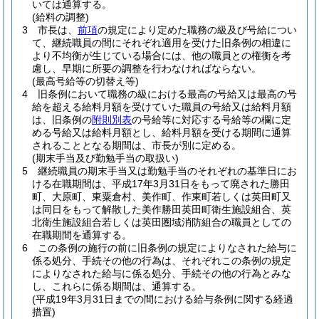
いては通算する。
(給料の調整)
3
市長は、
前項
の規定により定めた職務の級及び号給につい
て、継続職員の間にそれぞれ適用を受けた旧条例の相違に
より不均衡が生じている場合には、他の職員との権衡を考
慮し、早期に所要の調整を行わなければならない。
(最高号給等の切替え等)
4
旧条例において職務の級における最高の号給又は最高の号
給を超える給料月額を受けていた職員の号給又は給料月額
は、旧条例の
附則別表
の号給等に対応する号給等の欄に定
める号給又は給料月額とし、給料月額を受ける期間に通算
されることとなる期間は、市長が別に定める。
(期末手当及び勤勉手当の取扱い)
5
継続職員の期末手当又は勤勉手当のそれぞれの基準日にお
ける在職期間は、平成17年3月31日をもって廃された勝田
町、大原町、東粟倉村、美作町、作東町若しくは英田町又
は同日をもって解散した美作勝田英田町衛生施設組合、英
北衛生施設組合若しくは英田圏域消防組合の職員としての
在職期間を通算する。
6
この条例の施行の前に旧条例の規定によりなされた給与に
係る処分、手続その他の行為は、それぞれこの条例の規定
によりなされた給与に係る処分、手続その他の行為とみな
し、これらに係る期間は、通算する。
(平成19年3月31日までの間における給与条例に関する経過
措置)