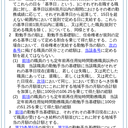
てこれらの日を「基準日」という。)
にそれぞれ在職する職
員に対し、基準日以前6箇月以内の期間におけるその者の勤
務成績に応じて、それぞれ基準日から起算して、15日を超
えない範囲内において規則で定める日に支給する。
これら
の基準日前1箇月以内に退職し、又は死亡した職員
(規則で
定める職員を除く。)
についても、同様とする。
2
勤勉手当の額は、勤勉手当基礎額に、任命権者が規則の定
める基準に従って定める割合を乗じて得た額とする。
この
場合において、任命権者が支給する勤勉手当の額の、
次の
各号
に掲げる職員の区分ごとの総額は、
当該各号
に定める
額を超えてはならない。
(1)
前項
の職員のうち定年前再任用短時間勤務職員以外の
職員 当該職員の勤勉手当の基礎額に当該職員がそれぞ
れの基準日現在
(退職し、若しくは失職し、又は死亡した
職員にあっては、退職し、若しくは失職し、又は死亡し
た日現在。
次項
において同じ。)
において受けるべき扶養
手当の月額並びにこれに対する地域手当の月額の合計額
を加算した額に100分の106.25を乗じて得た額の総額
(2)
前項
の職員のうち定年前再任用短時間勤務職員 当該
定年前再任用短時間勤務職員の勤勉手当基礎額に100分
の51.25を乗じて得た額の総額
3
前項
の勤勉手当基礎額は、それぞれその基準日現在におい
て職員が受けるべき給料の月額並びにこれに対する地域手
当の月額の合計額とする。
4
第23条第5項
の規定は、
第2項
の勤勉手当基礎額について