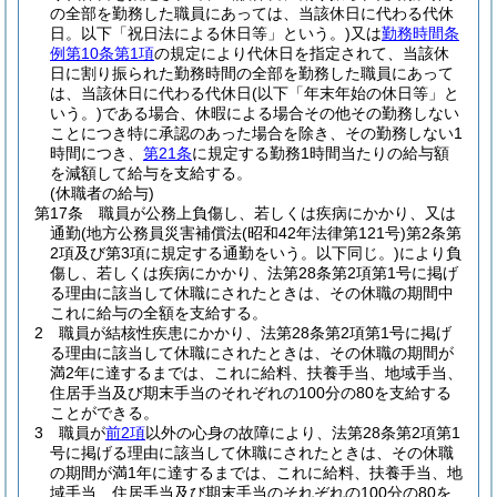
の全部を勤務した職員にあっては、当該休日に代わる代休
日。以下「祝日法による休日等」という。)
又は
勤務時間条
例第10条第1項
の規定により代休日を指定されて、当該休
日に割り振られた勤務時間の全部を勤務した職員にあって
は、当該休日に代わる代休日
(以下「年末年始の休日等」と
いう。)
である場合、休暇による場合その他その勤務しない
ことにつき特に承認のあった場合を除き、その勤務しない1
時間につき、
第21条
に規定する勤務1時間当たりの給与額
を減額して給与を支給する。
(休職者の給与)
第17条
職員が公務上負傷し、若しくは疾病にかかり、又は
通勤
(地方公務員災害補償法
(昭和42年法律第121号)
第2条第
2項及び第3項に規定する通勤をいう。以下同じ。)
により負
傷し、若しくは疾病にかかり、法第28条第2項第1号に掲げ
る理由に該当して休職にされたときは、その休職の期間中
これに給与の全額を支給する。
2
職員が結核性疾患にかかり、法第28条第2項第1号に掲げ
る理由に該当して休職にされたときは、その休職の期間が
満2年に達するまでは、これに給料、扶養手当、地域手当、
住居手当及び期末手当のそれぞれの100分の80を支給する
ことができる。
3
職員が
前2項
以外の心身の故障により、法第28条第2項第1
号に掲げる理由に該当して休職にされたときは、その休職
の期間が満1年に達するまでは、これに給料、扶養手当、地
域手当、住居手当及び期末手当のそれぞれの100分の80を