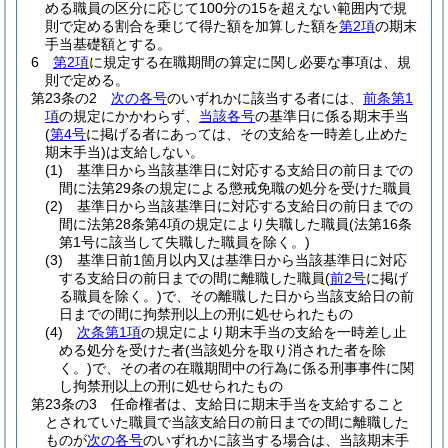
める職員の区分に応じて100分の15を超えない範囲内で規
則で定める割合を乗じて得た額を加算した額を
第2項
の期末
手当基礎額とする。
6
第2項
に規定する在職期間の算定に関し必要な事項は、規
則で定める。
第23条の2
次の各号
のいずれかに該当する者には、
前条第1
項
の規定にかかわらず、
当該各号
の基準日に係る期末手当
(
第4号
に掲げる者にあっては、その支給を一時差し止めた
期末手当)
は支給しない。
(1)
基準日から当該基準日に対応する支給日の前日までの
間に法第29条の規定による懲戒免職の処分を受けた職員
(2)
基準日から当該基準日に対応する支給日の前日までの
間に法第28条第4項の規定により失職した職員
(法第16条
第1号に該当して失職した職員を除く。)
(3)
基準日前1箇月以内又は基準日から当該基準日に対応
する支給日の前日までの間に離職した職員
(
前2号
に掲げ
る職員を除く。)
で、その離職した日から当該支給日の前
日までの間に拘禁刑以上の刑に処せられたもの
(4)
次条第1項
の規定により期末手当の支給を一時差し止
める処分を受けた者
(当該処分を取り消された者を除
く。)
で、その者の在職期間中の行為に係る刑事事件に関
し拘禁刑以上の刑に処せられたもの
第23条の3
任命権者は、支給日に期末手当を支給すること
とされていた職員で当該支給日の前日までの間に離職した
ものが
次の各号
のいずれかに該当する場合は、当該期末手