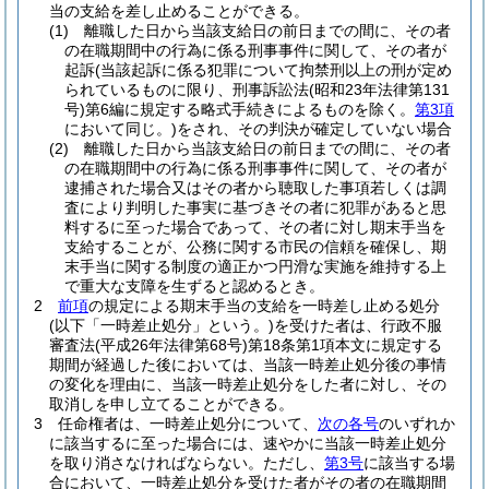
当の支給を差し止めることができる。
(1)
離職した日から当該支給日の前日までの間に、その者
の在職期間中の行為に係る刑事事件に関して、その者が
起訴
(当該起訴に係る犯罪について拘禁刑以上の刑が定め
られているものに限り、刑事訴訟法
(昭和23年法律第131
号)
第6編に規定する略式手続きによるものを除く。
第3項
において同じ。)
をされ、その判決が確定していない場合
(2)
離職した日から当該支給日の前日までの間に、その者
の在職期間中の行為に係る刑事事件に関して、その者が
逮捕された場合又はその者から聴取した事項若しくは調
査により判明した事実に基づきその者に犯罪があると思
料するに至った場合であって、その者に対し期末手当を
支給することが、公務に関する市民の信頼を確保し、期
末手当に関する制度の適正かつ円滑な実施を維持する上
で重大な支障を生ずると認めるとき。
2
前項
の規定による期末手当の支給を一時差し止める処分
(以下「一時差止処分」という。)
を受けた者は、行政不服
審査法
(平成26年法律第68号)
第18条第1項本文に規定する
期間が経過した後においては、当該一時差止処分後の事情
の変化を理由に、当該一時差止処分をした者に対し、その
取消しを申し立てることができる。
3
任命権者は、一時差止処分について、
次の各号
のいずれか
に該当するに至った場合には、速やかに当該一時差止処分
を取り消さなければならない。
ただし、
第3号
に該当する場
合において、一時差止処分を受けた者がその者の在職期間