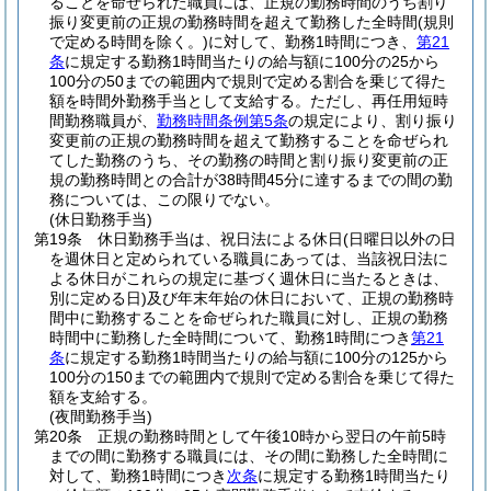
ることを命ぜられた職員には、正規の勤務時間のうち割り
振り変更前の正規の勤務時間を超えて勤務した全時間
(規則
で定める時間を除く。)
に対して、勤務1時間につき、
第21
条
に規定する勤務1時間当たりの給与額に100分の25から
100分の50までの範囲内で規則で定める割合を乗じて得た
額を時間外勤務手当として支給する。
ただし、再任用短時
間勤務職員が、
勤務時間条例第5条
の規定により、割り振り
変更前の正規の勤務時間を超えて勤務することを命ぜられ
てした勤務のうち、その勤務の時間と割り振り変更前の正
規の勤務時間との合計が38時間45分に達するまでの間の勤
務については、この限りでない。
(休日勤務手当)
第19条
休日勤務手当は、祝日法による休日
(日曜日以外の日
を週休日と定められている職員にあっては、当該祝日法に
よる休日がこれらの規定に基づく週休日に当たるときは、
別に定める日)
及び年末年始の休日において、正規の勤務時
間中に勤務することを命ぜられた職員に対し、正規の勤務
時間中に勤務した全時間について、勤務1時間につき
第21
条
に規定する勤務1時間当たりの給与額に100分の125から
100分の150までの範囲内で規則で定める割合を乗じて得た
額を支給する。
(夜間勤務手当)
第20条
正規の勤務時間として午後10時から翌日の午前5時
までの間に勤務する職員には、その間に勤務した全時間に
対して、勤務1時間につき
次条
に規定する勤務1時間当たり