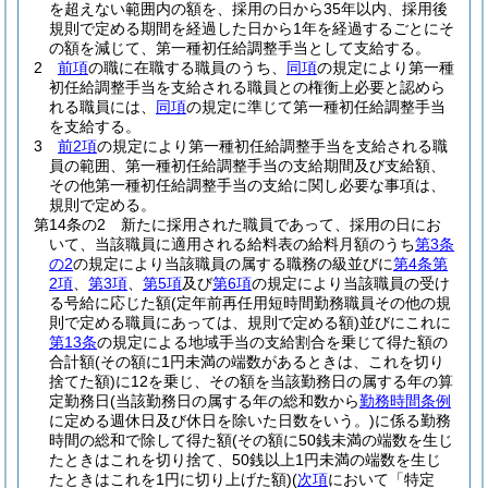
を超えない範囲内の額を、採用の日から35年以内、採用後
規則で定める期間を経過した日から1年を経過するごとにそ
の額を減じて、第一種初任給調整手当として支給する。
2
前項
の職に在職する職員のうち、
同項
の規定により第一種
初任給調整手当を支給される職員との権衡上必要と認めら
れる職員には、
同項
の規定に準じて第一種初任給調整手当
を支給する。
3
前2項
の規定により第一種初任給調整手当を支給される職
員の範囲、第一種初任給調整手当の支給期間及び支給額、
その他第一種初任給調整手当の支給に関し必要な事項は、
規則で定める。
第14条の2
新たに採用された職員であって、採用の日にお
いて、当該職員に適用される給料表の給料月額のうち
第3条
の2
の規定により当該職員の属する職務の級並びに
第4条第
2項
、
第3項
、
第5項
及び
第6項
の規定により当該職員の受け
る号給に応じた額
(定年前再任用短時間勤務職員その他の規
則で定める職員にあっては、規則で定める額)
並びにこれに
第13条
の規定による地域手当の支給割合を乗じて得た額の
合計額
(その額に1円未満の端数があるときは、これを切り
捨てた額)
に12を乗じ、その額を当該勤務日の属する年の算
定勤務日
(当該勤務日の属する年の総和数から
勤務時間条例
に定める週休日及び休日を除いた日数をいう。)
に係る勤務
時間の総和で除して得た額
(その額に50銭未満の端数を生じ
たときはこれを切り捨て、50銭以上1円未満の端数を生じ
たときはこれを1円に切り上げた額)
(
次項
において「特定