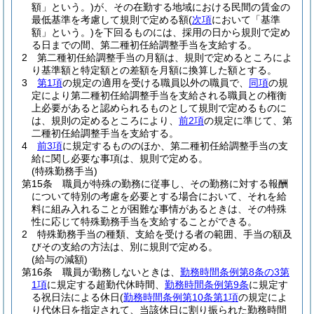
額」という。)
が、その在勤する地域における民間の賃金の
最低基準を考慮して規則で定める額
(
次項
において「基準
額」という。)
を下回るものには、採用の日から規則で定め
る日までの間、第二種初任給調整手当を支給する。
2
第二種初任給調整手当の月額は、規則で定めるところによ
り基準額と特定額との差額を月額に換算した額とする。
3
第1項
の規定の適用を受ける職員以外の職員で、
同項
の規
定により第二種初任給調整手当を支給される職員との権衡
上必要があると認められるものとして規則で定めるものに
は、規則の定めるところにより、
前2項
の規定に準じて、第
二種初任給調整手当を支給する。
4
前3項
に規定するもののほか、第二種初任給調整手当の支
給に関し必要な事項は、規則で定める。
(特殊勤務手当)
第15条
職員が特殊の勤務に従事し、その勤務に対する報酬
について特別の考慮を必要とする場合において、それを給
料に組み入れることが困難な事情があるときは、その特殊
性に応じて特殊勤務手当を支給することができる。
2
特殊勤務手当の種類、支給を受ける者の範囲、手当の額及
びその支給の方法は、別に規則で定める。
(給与の減額)
第16条
職員が勤務しないときは、
勤務時間条例第8条の3第
1項
に規定する超勤代休時間、
勤務時間条例第9条
に規定す
る祝日法による休日
(
勤務時間条例第10条第1項
の規定によ
り代休日を指定されて、当該休日に割り振られた勤務時間