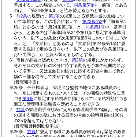
準用する。
この場合において、
同条第5項
中「前項」とある
のは、「第24条第3項」と読み替えるものとする。
5
前2条
の規定は、
第1項
の規定による勤勉手当の支給につ
いて準用する。
この場合において、
第23条の2
中「前条第1
項」とあるのは「第24条第1項」と、
同条第1号
中「基準日
から」とあるのは「基準日
(第24条第1項に規定する基準日
をいう。以下この条及び次条第3項第3号において同じ。)
か
ら」と、「支給日」とあるのは「支給日
(第24条第1項に規
定する規則で定める日をいう。以下この条及び次条第1項に
おいて同じ。)
」と読み替えるものとする。
6
市長が必要と認めたときは、
第2項
の規定にかかわらず、
それぞれの支給日の区分に応ずる割合を予算の範囲内にお
いて増率し、又は支給日の区分に応ずる割合を乗じて得た
額の一部を均等して支給することができる。
(管理職手当)
第25条
任命権者は、管理又は監督の地位にある職員のう
ち、別に指定するものについては、その職務の特殊性に基
づき
第3条
に規定する給料表に掲げられている給料額につき
適正な管理職手当額表を定めることができる。
2
前項
の管理職手当額表に定める管理職手当の額は、その者
の属する職務の級における最高の号給の給料月額の100分
の25を超えてはならない。
(管理職員特別勤務手当)
第26条
前条
に規定する職にある職員が臨時又は緊急の必要