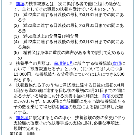
2
前項
の扶養親族とは、次に掲げる者で他に生計の途がな
く、主としてその職員の扶養を受けているものをいう。
(1)
満22歳に達する日以後の最初の3月31日までの間にあ
る子
(2)
満22歳に達する日以後の最初の3月31日までの間にあ
る孫
(3)
満60歳以上の父母及び祖父母
(4)
満22歳に達する日以後の最初の3月31日までの間にあ
る弟妹
(5)
精神又は身体に重度の障害がある者で規則で定めるも
の
3
扶養手当の月額は、
前項第1号
に該当する扶養親族
(
次項
に
おいて「扶養親族たる子」という。)
については1人につき
13,000円、扶養親族たる父母等については1人につき6,500
円とする。
4
扶養親族たる子のうちに満15歳に達する日後の最初の4月
1日から満22歳に達する日以後の最初の3月31日までの間に
ある子がいる場合における扶養手当の月額は、
前項
の規定
にかかわらず、5,000円に当該期間にある当該扶養親族たる
子の数を乗じて得た額を
同項
の規定による額に加算した額
とする。
5
前各項
に規定するもののほか、扶養親族の数の変更に伴う
支給額の改定その他扶養手当の支給に関し必要な事項は、
規則で定める。
第10条
削除