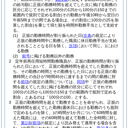
の給与額に正規の勤務時間を超えてした次に掲げる勤務の
区分に応じてそれぞれ100分の125から100分の150までの
範囲内で規則で定める割合
(その勤務が午後10時から翌日の
午前5時までの間である場合は、その割合に100分の25を加
算した割合)
を乗じて得た額を時間外勤務手当として支給す
る。
(1)
正規の勤務時間が割り振られた日
(
次条
の規定により
正規の勤務時間中に勤務した職員に休日勤務手当が支給
されることとなる日を除く。
次項
において同じ。)
におけ
る勤務
(2)
前号
に掲げる勤務以外の勤務
2
定年前再任用短時間勤務職員が、正規の勤務時間が割り振
られた日において、正規の勤務時間を超えてした勤務のう
ち、その勤務の時間とその勤務をした日における正規の勤
務時間との合計が7時間45分に達するまでの間の勤務に対
する
前項
の規定の適用については、
同項
中「正規の勤務時
間を超えてした次に掲げる勤務の区分に応じてそれぞれ
100分の125から100分の150までの範囲内で規則で定める
割合」とあるのは「100分の100」とする。
3
正規の勤務時間を超えて勤務することを命ぜられ、正規の
勤務時間を超えてした勤務
(週休日における勤務のうち規則
で定めるものを除く。)
の時間が1か月について60時間を超
えた職員には、その60時間を超えて勤務した全時間に対し
て、
第1項
(
前項
の規定により読み替えて適用する場合を含