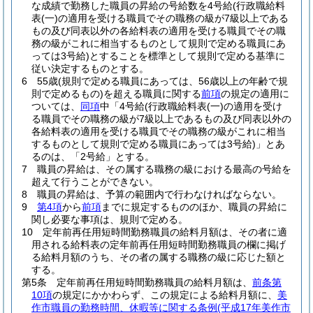
な成績で勤務した職員の昇給の号給数を4号給
(行政職給料
表
(一)
の適用を受ける職員でその職務の級が7級以上である
もの及び同表以外の各給料表の適用を受ける職員でその職
務の級がこれに相当するものとして規則で定める職員にあ
っては3号給)
とすることを標準として規則で定める基準に
従い決定するものとする。
6
55歳
(規則で定める職員にあっては、56歳以上の年齢で規
則で定めるもの)
を超える職員に関する
前項
の規定の適用に
ついては、
同項
中「4号給
(行政職給料表
(一)
の適用を受け
る職員でその職務の級が7級以上であるもの及び同表以外の
各給料表の適用を受ける職員でその職務の級がこれに相当
するものとして規則で定める職員にあっては3号給)
」とあ
るのは、「2号給」とする。
7
職員の昇給は、その属する職務の級における最高の号給を
超えて行うことができない。
8
職員の昇給は、予算の範囲内で行わなければならない。
9
第4項
から
前項
までに規定するもののほか、職員の昇給に
関し必要な事項は、規則で定める。
10
定年前再任用短時間勤務職員の給料月額は、その者に適
用される給料表の定年前再任用短時間勤務職員の欄に掲げ
る給料月額のうち、その者の属する職務の級に応じた額と
する。
第5条
定年前再任用短時間勤務職員の給料月額は、
前条第
10項
の規定にかかわらず、この規定による給料月額に、
美
作市職員の勤務時間、休暇等に関する条例
(平成17年美作市