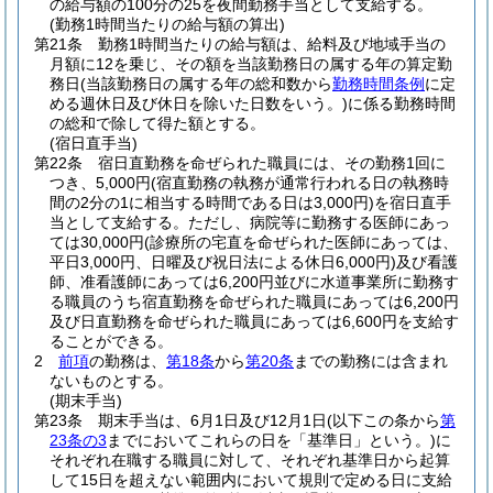
の給与額の100分の25を夜間勤務手当として支給する。
(勤務1時間当たりの給与額の算出)
第21条
勤務1時間当たりの給与額は、給料及び地域手当の
月額に12を乗じ、その額を当該勤務日の属する年の算定勤
務日
(当該勤務日の属する年の総和数から
勤務時間条例
に定
める週休日及び休日を除いた日数をいう。)
に係る勤務時間
の総和で除して得た額とする。
(宿日直手当)
第22条
宿日直勤務を命ぜられた職員には、その勤務1回に
つき、5,000円
(宿直勤務の執務が通常行われる日の執務時
間の2分の1に相当する時間である日は3,000円)
を宿日直手
当として支給する。
ただし、病院等に勤務する医師にあっ
ては30,000円
(診療所の宅直を命ぜられた医師にあっては、
平日3,000円、日曜及び祝日法による休日6,000円)
及び看護
師、准看護師にあっては6,200円並びに水道事業所に勤務す
る職員のうち宿直勤務を命ぜられた職員にあっては6,200円
及び日直勤務を命ぜられた職員にあっては6,600円を支給す
ることができる。
2
前項
の勤務は、
第18条
から
第20条
までの勤務には含まれ
ないものとする。
(期末手当)
第23条
期末手当は、6月1日及び12月1日
(以下この条から
第
23条の3
までにおいてこれらの日を「基準日」という。)
に
それぞれ在職する職員に対して、それぞれ基準日から起算
して15日を超えない範囲内において規則で定める日に支給