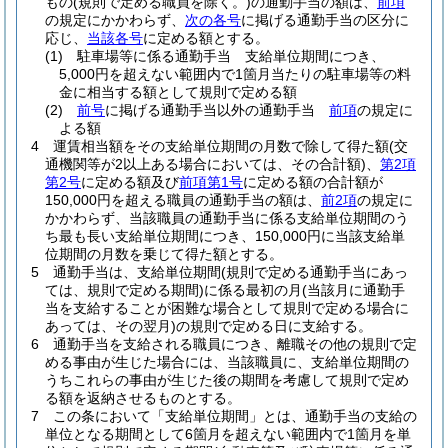
もの
(規則で定める職員を除く。)
の通勤手当の額は、
前項
の規定にかかわらず、
次の各号
に掲げる通勤手当の区分に
応じ、
当該各号
に定める額とする。
(1)
駐車場等に係る通勤手当 支給単位期間につき、
5,000円を超えない範囲内で1箇月当たりの駐車場等の料
金に相当する額として規則で定める額
(2)
前号
に掲げる通勤手当以外の通勤手当
前項
の規定に
よる額
4
運賃相当額をその支給単位期間の月数で除して得た額
(交
通機関等が2以上ある場合においては、その合計額)
、
第2項
第2号
に定める額及び
前項第1号
に定める額の合計額が
150,000円を超える職員の通勤手当の額は、
前2項
の規定に
かかわらず、当該職員の通勤手当に係る支給単位期間のう
ち最も長い支給単位期間につき、150,000円に当該支給単
位期間の月数を乗じて得た額とする。
5
通勤手当は、支給単位期間
(規則で定める通勤手当にあっ
ては、規則で定める期間)
に係る最初の月
(当該月に通勤手
当を支給することが困難な場合として規則で定める場合に
あっては、その翌月)
の規則で定める日に支給する。
6
通勤手当を支給される職員につき、離職その他の規則で定
める事由が生じた場合には、当該職員に、支給単位期間の
うちこれらの事由が生じた後の期間を考慮して規則で定め
る額を返納させるものとする。
7
この条において「支給単位期間」とは、通勤手当の支給の
単位となる期間として6箇月を超えない範囲内で1箇月を単