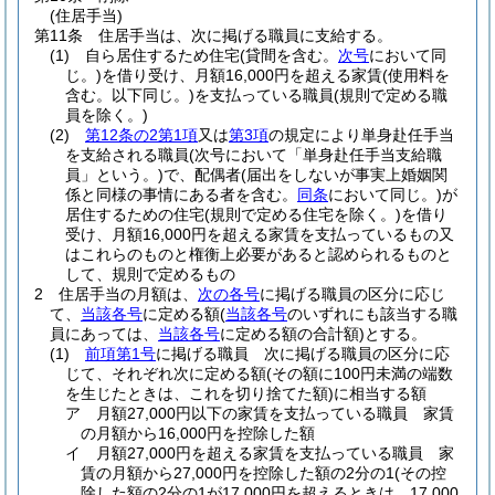
(住居手当)
第11条
住居手当は、次に掲げる職員に支給する。
(1)
自ら居住するため住宅
(貸間を含む。
次号
において同
じ。)
を借り受け、月額16,000円を超える家賃
(使用料を
含む。以下同じ。)
を支払っている職員
(規則で定める職
員を除く。)
(2)
第12条の2第1項
又は
第3項
の規定により単身赴任手当
を支給される職員
(次号において「単身赴任手当支給職
員」という。)
で、配偶者
(届出をしないが事実上婚姻関
係と同様の事情にある者を含む。
同条
において同じ。)
が
居住するための住宅
(規則で定める住宅を除く。)
を借り
受け、月額16,000円を超える家賃を支払っているもの又
はこれらのものと権衡上必要があると認められるものと
して、規則で定めるもの
2
住居手当の月額は、
次の各号
に掲げる職員の区分に応じ
て、
当該各号
に定める額
(
当該各号
のいずれにも該当する職
員にあっては、
当該各号
に定める額の合計額)
とする。
(1)
前項第1号
に掲げる職員 次に掲げる職員の区分に応
じて、それぞれ次に定める額
(その額に100円未満の端数
を生じたときは、これを切り捨てた額)
に相当する額
ア
月額27,000円以下の家賃を支払っている職員 家賃
の月額から16,000円を控除した額
イ
月額27,000円を超える家賃を支払っている職員 家
賃の月額から27,000円を控除した額の2分の1
(その控
除した額の2分の1が17,000円を超えるときは、17,000