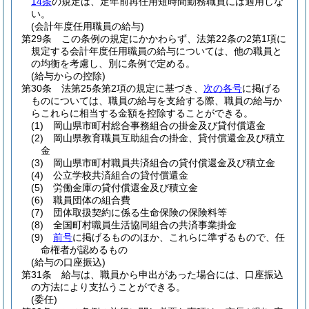
14条
の規定は、定年前再任用短時間勤務職員には適用しな
い。
(会計年度任用職員の給与)
第29条
この条例の規定にかかわらず、法第22条の2第1項に
規定する会計年度任用職員の給与については、他の職員と
の均衡を考慮し、別に条例で定める。
(給与からの控除)
第30条
法第25条第2項の規定に基づき、
次の各号
に掲げる
ものについては、職員の給与を支給する際、職員の給与か
らこれらに相当する金額を控除することができる。
(1)
岡山県市町村総合事務組合の掛金及び貸付償還金
(2)
岡山県教育職員互助組合の掛金、貸付償還金及び積立
金
(3)
岡山県市町村職員共済組合の貸付償還金及び積立金
(4)
公立学校共済組合の貸付償還金
(5)
労働金庫の貸付償還金及び積立金
(6)
職員団体の組合費
(7)
団体取扱契約に係る生命保険の保険料等
(8)
全国町村職員生活協同組合の共済事業掛金
(9)
前号
に掲げるもののほか、これらに準ずるもので、任
命権者が認めるもの
(給与の口座振込)
第31条
給与は、職員から申出があった場合には、口座振込
の方法により支払うことができる。
(委任)