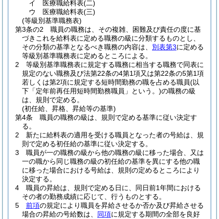
イ
医療職給料表
(二)
ウ
医療職給料表
(三)
(等級別基準職務表)
第3条の2
職員の職務は、その複雑、困難及び責任の度に基
づきこれを給料表に定める職務の級に分類するものとし、
その分類の基準となるべき職務の内容は、
別表第3
に定める
等級別基準職務表に定めるところによる。
2
等級別基準職務表に規定する職務に相当する職務で同表に
規定のない職務及び法第22条の4第1項又は第22条の5第1項
若しくは第2項に規定する短時間勤務の職を占める職員
(以
下「定年前再任用短時間勤務職員」という。)
の職務の級
は、規則で定める。
(初任給、昇格、昇給等の基準)
第4条
職員の職務の級は、規則で定める基準に従い決定す
る。
2
新たに給料表の適用を受ける職員となった者の号給は、規
則で定める初任給の基準に従い決定する。
3
職員が一の職務の級から他の職務の級に移った場合、又は
一の職から同じ職務の級の初任給の基準を異にする他の職
に移った場合における号給は、規則の定めるところにより
決定する。
4
職員の昇給は、規則で定める日に、同日前1年間における
その者の勤務成績に応じて、行うものとする。
5
前項
の規定により職員を昇給させるか否か及び昇給させる
場合の昇給の号給数は、
同項
に規定する期間の全部を良好