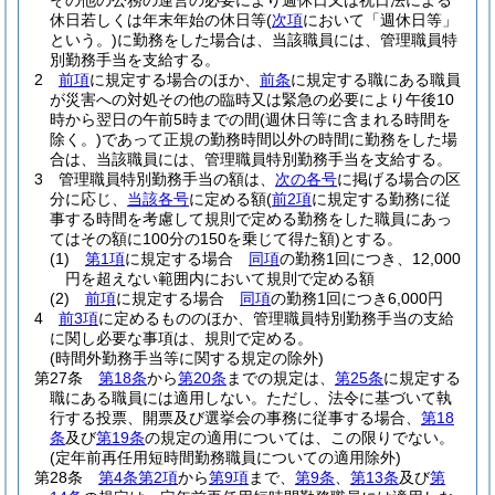
その他の公務の運営の必要により週休日又は祝日法による
休日若しくは年末年始の休日等
(
次項
において「週休日等」
という。)
に勤務をした場合は、当該職員には、管理職員特
別勤務手当を支給する。
2
前項
に規定する場合のほか、
前条
に規定する職にある職員
が災害への対処その他の臨時又は緊急の必要により午後10
時から翌日の午前5時までの間
(週休日等に含まれる時間を
除く。)
であって正規の勤務時間以外の時間に勤務をした場
合は、当該職員には、管理職員特別勤務手当を支給する。
3
管理職員特別勤務手当の額は、
次の各号
に掲げる場合の区
分に応じ、
当該各号
に定める額
(
前2項
に規定する勤務に従
事する時間を考慮して規則で定める勤務をした職員にあっ
てはその額に100分の150を乗じて得た額)
とする。
(1)
第1項
に規定する場合
同項
の勤務1回につき、12,000
円を超えない範囲内において規則で定める額
(2)
前項
に規定する場合
同項
の勤務1回につき6,000円
4
前3項
に定めるもののほか、管理職員特別勤務手当の支給
に関し必要な事項は、規則で定める。
(時間外勤務手当等に関する規定の除外)
第27条
第18条
から
第20条
までの規定は、
第25条
に規定する
職にある職員には適用しない。
ただし、法令に基づいて執
行する投票、開票及び選挙会の事務に従事する場合、
第18
条
及び
第19条
の規定の適用については、この限りでない。
(定年前再任用短時間勤務職員についての適用除外)
第28条
第4条第2項
から
第9項
まで、
第9条
、
第13条
及び
第