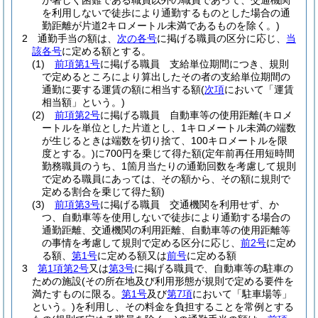
が著しく困難である職員以外の職員であって、交通機関
を利用しないで徒歩により通勤するものとした場合の通
勤距離が片道2キロメートル未満であるものを除く。)
2
通勤手当の額は、
次の各号
に掲げる職員の区分に応じ、
当
該各号
に定める額とする。
(1)
前項第1号
に掲げる職員 支給単位期間につき、規則
で定めるところにより算出したその者の支給単位期間の
通勤に要する運賃の額に相当する額
(
次項
において「運賃
相当額」という。)
(2)
前項第2号
に掲げる職員 自動車等の使用距離
(キロメ
ートルを単位とした片道とし、1キロメートル未満の端数
が生じるときは端数を切り捨て、100キロメートルを限
度とする。)
に700円を乗じて得た額
(定年前再任用短時間
勤務職員のうち、1箇月当たりの通勤回数を考慮して規則
で定める職員にあっては、その額から、その額に規則で
定める割合を乗じて得た額)
(3)
前項第3号
に掲げる職員 交通機関を利用せず、か
つ、自動車等を使用しないで徒歩により通勤する場合の
通勤距離、交通機関の利用距離、自動車等の使用距離等
の事情を考慮して規則で定める区分に応じ、
前2号
に定め
る額、
第1号
に定める額又は
前号
に定める額
3
第1項第2号
又は
第3号
に掲げる職員で、自動車等の駐車の
ための施設
(その所在地及び利用形態が規則で定める要件を
満たすものに限る。
第1号
及び
第7項
において「駐車場等」
という。)
を利用し、その料金を負担することを常例とする