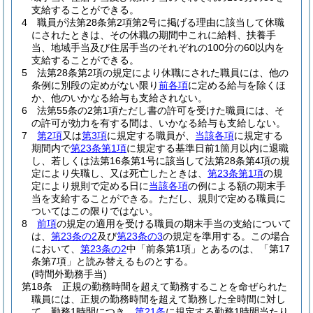
支給することができる。
4
職員が法第28条第2項第2号に掲げる理由に該当して休職
にされたときは、その休職の期間中これに給料、扶養手
当、地域手当及び住居手当のそれぞれの100分の60以内を
支給することができる。
5
法第28条第2項の規定により休職にされた職員には、他の
条例に別段の定めがない限り
前各項
に定める給与を除くほ
か、他のいかなる給与も支給されない。
6
法第55条の2第1項ただし書の許可を受けた職員には、そ
の許可が効力を有する間は、いかなる給与も支給しない。
7
第2項
又は
第3項
に規定する職員が、
当該各項
に規定する
期間内で
第23条第1項
に規定する基準日前1箇月以内に退職
し、若しくは法第16条第1号に該当して法第28条第4項の規
定により失職し、又は死亡したときは、
第23条第1項
の規
定により規則で定める日に
当該各項
の例による額の期末手
当を支給することができる。
ただし、規則で定める職員に
ついてはこの限りではない。
8
前項
の規定の適用を受ける職員の期末手当の支給について
は、
第23条の2
及び
第23条の3
の規定を準用する。
この場合
において、
第23条の2
中「前条第1項」とあるのは、「第17
条第7項」と読み替えるものとする。
(時間外勤務手当)
第18条
正規の勤務時間を超えて勤務することを命ぜられた
職員には、正規の勤務時間を超えて勤務した全時間に対し
て、勤務1時間につき、
第21条
に規定する勤務1時間当たり