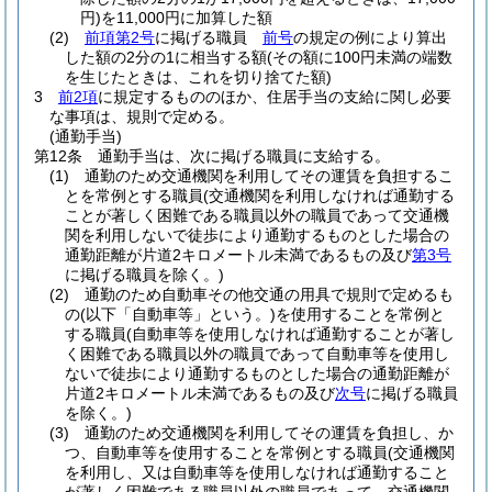
円)
を11,000円に加算した額
(2)
前項第2号
に掲げる職員
前号
の規定の例により算出
した額の2分の1に相当する額
(その額に100円未満の端数
を生じたときは、これを切り捨てた額)
3
前2項
に規定するもののほか、住居手当の支給に関し必要
な事項は、規則で定める。
(通勤手当)
第12条
通勤手当は、次に掲げる職員に支給する。
(1)
通勤のため交通機関を利用してその運賃を負担するこ
とを常例とする職員
(交通機関を利用しなければ通勤する
ことが著しく困難である職員以外の職員であって交通機
関を利用しないで徒歩により通勤するものとした場合の
通勤距離が片道2キロメートル未満であるもの及び
第3号
に掲げる職員を除く。)
(2)
通勤のため自動車その他交通の用具で規則で定めるも
の
(以下「自動車等」という。)
を使用することを常例と
する職員
(自動車等を使用しなければ通勤することが著し
く困難である職員以外の職員であって自動車等を使用し
ないで徒歩により通勤するものとした場合の通勤距離が
片道2キロメートル未満であるもの及び
次号
に掲げる職員
を除く。)
(3)
通勤のため交通機関を利用してその運賃を負担し、か
つ、自動車等を使用することを常例とする職員
(交通機関
を利用し、又は自動車等を使用しなければ通勤すること