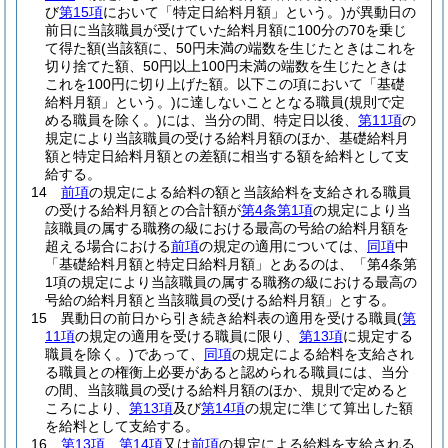
び
第15項
において「特定日給料月額」という。)
が異動日の
前日に当該職員が受けていた給料月額に100分の70を乗じ
て得た額
(当該額に、50円未満の端数を生じたときはこれを
切り捨てた額、50円以上100円未満の端数を生じたときは
これを100円に切り上げた額。以下この項において「基礎
給料月額」という。)
に達しないこととなる職員
(規則で定
める職員を除く。)
には、当分の間、特定日以後、
第11項
の
規定により当該職員の受ける給料月額のほか、基礎給料月
額と特定日給料月額との差額に相当する額を給料として支
給する。
14
前項
の規定による給料の額と当該給料を支給される職員
の受ける給料月額との合計額が
第4条第1項
の規定により当
該職員の属する職務の級における最高の号給の給料月額を
超える場合における
前項
の規定の適用については、
同項
中
「基礎給料月額と特定日給料月額」とあるのは、「第4条第
1項の規定により当該職員の属する職務の級における最高の
号給の給料月額と当該職員の受ける給料月額」とする。
15
異動日の前日から引き続き給料表の適用を受ける職員
(
第
11項
の規定の適用を受ける職員に限り、
第13項
に規定する
職員を除く。)
であって、
同項
の規定による給料を支給され
る職員との権衡上必要があると認められる職員には、当分
の間、当該職員の受ける給料月額のほか、規則で定めると
ころにより、
第13項
及び
第14項
の規定に準じて算出した額
を給料として支給する。
16
第13項
、
第14項
又は
前項
の規定による給料を支給される