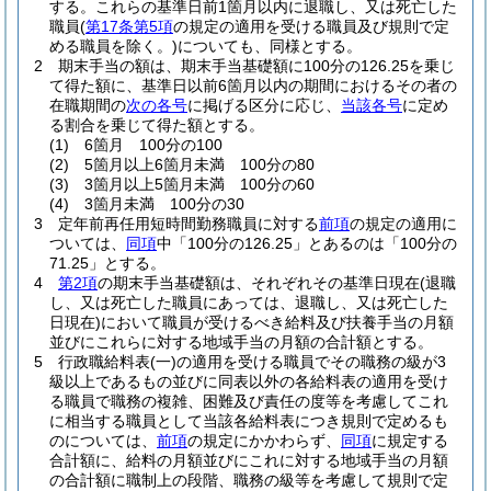
する。
これらの基準日前1箇月以内に退職し、又は死亡した
職員
(
第17条第5項
の規定の適用を受ける職員及び規則で定
める職員を除く。)
についても、同様とする。
2
期末手当の額は、期末手当基礎額に100分の126.25を乗じ
て得た額に、基準日以前6箇月以内の期間におけるその者の
在職期間の
次の各号
に掲げる区分に応じ、
当該各号
に定め
る割合を乗じて得た額とする。
(1)
6箇月 100分の100
(2)
5箇月以上6箇月未満 100分の80
(3)
3箇月以上5箇月未満 100分の60
(4)
3箇月未満 100分の30
3
定年前再任用短時間勤務職員に対する
前項
の規定の適用に
ついては、
同項
中「100分の126.25」とあるのは「100分の
71.25」とする。
4
第2項
の期末手当基礎額は、それぞれその基準日現在
(退職
し、又は死亡した職員にあっては、退職し、又は死亡した
日現在)
において職員が受けるべき給料及び扶養手当の月額
並びにこれらに対する地域手当の月額の合計額とする。
5
行政職給料表
(一)
の適用を受ける職員でその職務の級が3
級以上であるもの並びに同表以外の各給料表の適用を受け
る職員で職務の複雑、困難及び責任の度等を考慮してこれ
に相当する職員として当該各給料表につき規則で定めるも
のについては、
前項
の規定にかかわらず、
同項
に規定する
合計額に、給料の月額並びにこれに対する地域手当の月額
の合計額に職制上の段階、職務の級等を考慮して規則で定