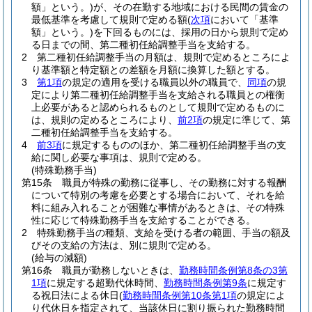
額」という。)
が、その在勤する地域における民間の賃金の
最低基準を考慮して規則で定める額
(
次項
において「基準
額」という。)
を下回るものには、採用の日から規則で定め
る日までの間、第二種初任給調整手当を支給する。
2
第二種初任給調整手当の月額は、規則で定めるところによ
り基準額と特定額との差額を月額に換算した額とする。
3
第1項
の規定の適用を受ける職員以外の職員で、
同項
の規
定により第二種初任給調整手当を支給される職員との権衡
上必要があると認められるものとして規則で定めるものに
は、規則の定めるところにより、
前2項
の規定に準じて、第
二種初任給調整手当を支給する。
4
前3項
に規定するもののほか、第二種初任給調整手当の支
給に関し必要な事項は、規則で定める。
(特殊勤務手当)
第15条
職員が特殊の勤務に従事し、その勤務に対する報酬
について特別の考慮を必要とする場合において、それを給
料に組み入れることが困難な事情があるときは、その特殊
性に応じて特殊勤務手当を支給することができる。
2
特殊勤務手当の種類、支給を受ける者の範囲、手当の額及
びその支給の方法は、別に規則で定める。
(給与の減額)
第16条
職員が勤務しないときは、
勤務時間条例第8条の3第
1項
に規定する超勤代休時間、
勤務時間条例第9条
に規定す
る祝日法による休日
(
勤務時間条例第10条第1項
の規定によ
り代休日を指定されて、当該休日に割り振られた勤務時間