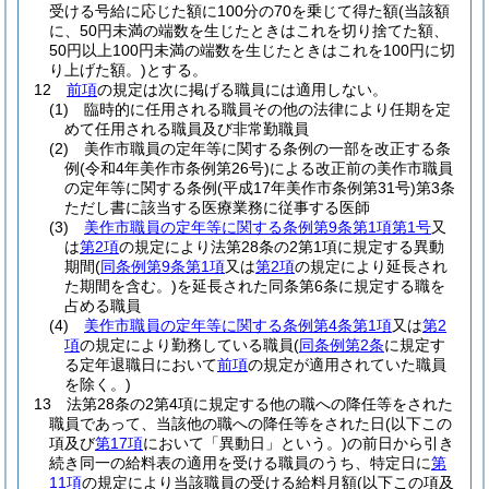
受ける号給に応じた額に100分の70を乗じて得た額
(当該額
に、50円未満の端数を生じたときはこれを切り捨てた額、
50円以上100円未満の端数を生じたときはこれを100円に切
り上げた額。)
とする。
12
前項
の規定は次に掲げる職員には適用しない。
(1)
臨時的に任用される職員その他の法律により任期を定
めて任用される職員及び非常勤職員
(2)
美作市職員の定年等に関する条例の一部を改正する条
例
(令和4年美作市条例第26号)
による改正前の美作市職員
の定年等に関する条例
(平成17年美作市条例第31号)
第3条
ただし書に該当する医療業務に従事する医師
(3)
美作市職員の定年等に関する条例第9条第1項第1号
又
は
第2項
の規定により法第28条の2第1項に規定する異動
期間
(
同条例第9条第1項
又は
第2項
の規定により延長され
た期間を含む。)
を延長された同条第6条に規定する職を
占める職員
(4)
美作市職員の定年等に関する条例第4条第1項
又は
第2
項
の規定により勤務している職員
(
同条例第2条
に規定す
る定年退職日において
前項
の規定が適用されていた職員
を除く。)
13
法第28条の2第4項に規定する他の職への降任等をされた
職員であって、当該他の職への降任等をされた日
(以下この
項及び
第17項
において「異動日」という。)
の前日から引き
続き同一の給料表の適用を受ける職員のうち、特定日に
第
11項
の規定により当該職員の受ける給料月額
(以下この項及