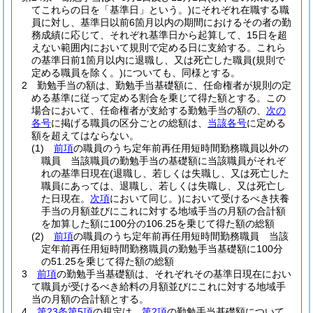
てこれらの日を「基準日」という。)
にそれぞれ在職する職
員に対し、基準日以前6箇月以内の期間におけるその者の勤
務成績に応じて、それぞれ基準日から起算して、15日を超
えない範囲内において規則で定める日に支給する。
これら
の基準日前1箇月以内に退職し、又は死亡した職員
(規則で
定める職員を除く。)
についても、同様とする。
2
勤勉手当の額は、勤勉手当基礎額に、任命権者が規則の定
める基準に従って定める割合を乗じて得た額とする。
この
場合において、任命権者が支給する勤勉手当の額の、
次の
各号
に掲げる職員の区分ごとの総額は、
当該各号
に定める
額を超えてはならない。
(1)
前項
の職員のうち定年前再任用短時間勤務職員以外の
職員 当該職員の勤勉手当の基礎額に当該職員がそれぞ
れの基準日現在
(退職し、若しくは失職し、又は死亡した
職員にあっては、退職し、若しくは失職し、又は死亡し
た日現在。
次項
において同じ。)
において受けるべき扶養
手当の月額並びにこれに対する地域手当の月額の合計額
を加算した額に100分の106.25を乗じて得た額の総額
(2)
前項
の職員のうち定年前再任用短時間勤務職員 当該
定年前再任用短時間勤務職員の勤勉手当基礎額に100分
の51.25を乗じて得た額の総額
3
前項
の勤勉手当基礎額は、それぞれその基準日現在におい
て職員が受けるべき給料の月額並びにこれに対する地域手
当の月額の合計額とする。
4
第23条第5項
の規定は、
第2項
の勤勉手当基礎額について