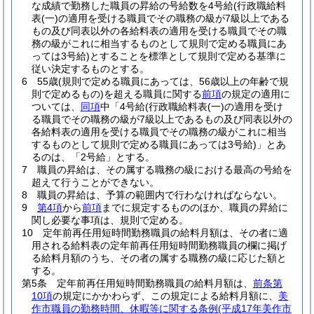
な成績で勤務した職員の昇給の号給数を4号給
(行政職給料
表
(一)
の適用を受ける職員でその職務の級が7級以上である
もの及び同表以外の各給料表の適用を受ける職員でその職
務の級がこれに相当するものとして規則で定める職員にあ
っては3号給)
とすることを標準として規則で定める基準に
従い決定するものとする。
6
55歳
(規則で定める職員にあっては、56歳以上の年齢で規
則で定めるもの)
を超える職員に関する
前項
の規定の適用に
ついては、
同項
中「4号給
(行政職給料表
(一)
の適用を受け
る職員でその職務の級が7級以上であるもの及び同表以外の
各給料表の適用を受ける職員でその職務の級がこれに相当
するものとして規則で定める職員にあっては3号給)
」とあ
るのは、「2号給」とする。
7
職員の昇給は、その属する職務の級における最高の号給を
超えて行うことができない。
8
職員の昇給は、予算の範囲内で行わなければならない。
9
第4項
から
前項
までに規定するもののほか、職員の昇給に
関し必要な事項は、規則で定める。
10
定年前再任用短時間勤務職員の給料月額は、その者に適
用される給料表の定年前再任用短時間勤務職員の欄に掲げ
る給料月額のうち、その者の属する職務の級に応じた額と
する。
第5条
定年前再任用短時間勤務職員の給料月額は、
前条第
10項
の規定にかかわらず、この規定による給料月額に、
美
作市職員の勤務時間、休暇等に関する条例
(平成17年美作市