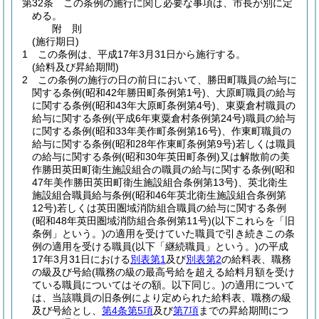
第32条
この条例の施行に関し必要な事項は、市長が別に定
める。
附
則
(施行期日)
1
この条例は、平成17年3月31日から施行する。
(給料及び昇給期間)
2
この条例の施行の日の前日において、勝田町職員の給与に
関する条例
(昭和42年勝田町条例第1号)
、大原町職員の給与
に関する条例
(昭和43年大原町条例第4号)
、東粟倉村職員の
給与に関する条例
(平成6年東粟倉村条例第24号)
職員の給与
に関する条例
(昭和33年美作町条例第16号)
、作東町職員の
給与に関する条例
(昭和28年作東町条例第9号)
若しくは職員
の給与に関する条例
(昭和30年英田町条例)
又は解散前の美
作勝田英田町衛生施設組合の職員の給与に関する条例
(昭和
47年美作勝田英田町衛生施設組合条例第13号)
、英北衛生
施設組合職員給与条例
(昭和46年英北衛生施設組合条例第
12号)
若しくは英田圏域消防組合職員の給与に関する条例
(昭和48年英田圏域消防組合条例第11号)
(以下これらを「旧
条例」という。)
の適用を受けていた職員で引き続きこの条
例の適用を受ける職員
(以下「継続職員」という。)
の平成
17年3月31日における
別表第1
及び
別表第2
の給料表、職務
の級及び号給
(職務の級の最高号給を超える給料月額を受け
ている職員についてはその額。以下同じ。)
の適用について
は、当該職員の旧条例により定められた給料表、職務の級
及び号給とし、
第4条第5項
及び
第7項
までの昇給期間につ