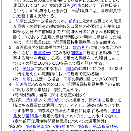
その他の公務の運営の必要により週休日又は祝日法による
休日若しくは年末年始の休日等
(
次項
において「週休日等」
という。)
に勤務をした場合は、当該職員には、管理職員特
別勤務手当を支給する。
2
前項
に規定する場合のほか、
前条
に規定する職にある職員
が災害への対処その他の臨時又は緊急の必要により午後10
時から翌日の午前5時までの間
(週休日等に含まれる時間を
除く。)
であって正規の勤務時間以外の時間に勤務をした場
合は、当該職員には、管理職員特別勤務手当を支給する。
3
管理職員特別勤務手当の額は、
次の各号
に掲げる場合の区
分に応じ、
当該各号
に定める額
(
前2項
に規定する勤務に従
事する時間を考慮して規則で定める勤務をした職員にあっ
てはその額に100分の150を乗じて得た額)
とする。
(1)
第1項
に規定する場合
同項
の勤務1回につき、12,000
円を超えない範囲内において規則で定める額
(2)
前項
に規定する場合
同項
の勤務1回につき6,000円
4
前3項
に定めるもののほか、管理職員特別勤務手当の支給
に関し必要な事項は、規則で定める。
(時間外勤務手当等に関する規定の除外)
第27条
第18条
から
第20条
までの規定は、
第25条
に規定する
職にある職員には適用しない。
ただし、法令に基づいて執
行する投票、開票及び選挙会の事務に従事する場合、
第18
条
及び
第19条
の規定の適用については、この限りでない。
(定年前再任用短時間勤務職員についての適用除外)
第28条
第4条第2項
から
第9項
まで、
第9条
、
第13条
及び
第