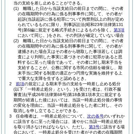
当の支給を差し止めることができる。
(1)
離職した日から当該支給日の前日までの間に、その者
の在職期間中の行為に係る刑事事件に関して、その者が
起訴
(当該起訴に係る犯罪について拘禁刑以上の刑が定め
られているものに限り、刑事訴訟法
(昭和23年法律第131
号)
第6編に規定する略式手続きによるものを除く。
第3項
において同じ。)
をされ、その判決が確定していない場合
(2)
離職した日から当該支給日の前日までの間に、その者
の在職期間中の行為に係る刑事事件に関して、その者が
逮捕された場合又はその者から聴取した事項若しくは調
査により判明した事実に基づきその者に犯罪があると思
料するに至った場合であって、その者に対し期末手当を
支給することが、公務に関する市民の信頼を確保し、期
末手当に関する制度の適正かつ円滑な実施を維持する上
で重大な支障を生ずると認めるとき。
2
前項
の規定による期末手当の支給を一時差し止める処分
(以下「一時差止処分」という。)
を受けた者は、行政不服
審査法
(平成26年法律第68号)
第18条第1項本文に規定する
期間が経過した後においては、当該一時差止処分後の事情
の変化を理由に、当該一時差止処分をした者に対し、その
取消しを申し立てることができる。
3
任命権者は、一時差止処分について、
次の各号
のいずれか
に該当するに至った場合には、速やかに当該一時差止処分
を取り消さなければならない。
ただし、
第3号
に該当する場
合において、一時差止処分を受けた者がその者の在職期間