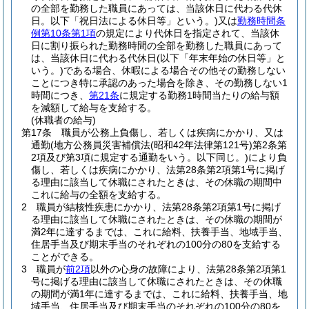
の全部を勤務した職員にあっては、当該休日に代わる代休
日。以下「祝日法による休日等」という。)
又は
勤務時間条
例第10条第1項
の規定により代休日を指定されて、当該休
日に割り振られた勤務時間の全部を勤務した職員にあって
は、当該休日に代わる代休日
(以下「年末年始の休日等」と
いう。)
である場合、休暇による場合その他その勤務しない
ことにつき特に承認のあった場合を除き、その勤務しない1
時間につき、
第21条
に規定する勤務1時間当たりの給与額
を減額して給与を支給する。
(休職者の給与)
第17条
職員が公務上負傷し、若しくは疾病にかかり、又は
通勤
(地方公務員災害補償法
(昭和42年法律第121号)
第2条第
2項及び第3項に規定する通勤をいう。以下同じ。)
により負
傷し、若しくは疾病にかかり、法第28条第2項第1号に掲げ
る理由に該当して休職にされたときは、その休職の期間中
これに給与の全額を支給する。
2
職員が結核性疾患にかかり、法第28条第2項第1号に掲げ
る理由に該当して休職にされたときは、その休職の期間が
満2年に達するまでは、これに給料、扶養手当、地域手当、
住居手当及び期末手当のそれぞれの100分の80を支給する
ことができる。
3
職員が
前2項
以外の心身の故障により、法第28条第2項第1
号に掲げる理由に該当して休職にされたときは、その休職
の期間が満1年に達するまでは、これに給料、扶養手当、地
域手当、住居手当及び期末手当のそれぞれの100分の80を