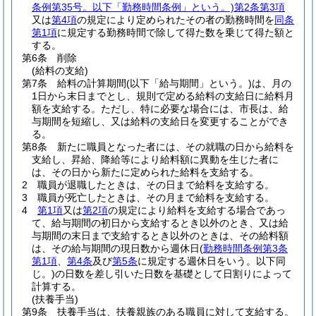
条例第35号。以下「勤務時間条例」という。)
第2条第3項
又は
第4項
の規定により定められたその者の勤務時間を
同条
第1項
に規定する勤務時間で除して得た数を乗じて得た額と
する。
第6条
削除
(給料の支給)
第7条
給料の計算期間
(以下「給与期間」という。)
は、月の
1日から末日までとし、規則で定める給料の支給日に給料月
額を支給する。
ただし、特に必要な場合には、市長は、給
与期間を短縮し、又は給料の支給日を変更することができ
る。
第8条
新たに職員となった者には、その就職の日から給料を
支給し、昇給、降給等により給料額に異動を生じた者に
は、その日から新たに定められた給料を支給する。
2
職員が退職したときは、その日まで給料を支給する。
3
職員が死亡したときは、その月まで給料を支給する。
4
第1項
又は
第2項
の規定により給料を支給する場合であっ
て、給与期間の初日から支給するとき以外のとき、又は給
与期間の末日まで支給するとき以外のときは、その給料額
は、その給与期間の現日数から週休日
(
勤務時間条例第3条
第1項
、
第4条
及び
第5条
に規定する週休日をいう。以下同
じ。)
の日数を差し引いた日数を基礎として日割りによって
計算する。
(扶養手当)
第9条
扶養手当は、扶養親族のある職員に対して支給する。