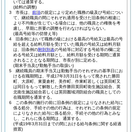
いては通算する。
(給料の調整)
3
市長は、
前項
の規定により定めた職務の級及び号給につい
て、継続職員の間にそれぞれ適用を受けた旧条例の相違に
より不均衡が生じている場合には、他の職員との権衡を考
慮し、早期に所要の調整を行わなければならない。
(最高号給等の切替え等)
4
旧条例において職務の級における最高の号給又は最高の号
給を超える給料月額を受けていた職員の号給又は給料月額
は、旧条例の
附則別表
の号給等に対応する号給等の欄に定
める号給又は給料月額とし、給料月額を受ける期間に通算
されることとなる期間は、市長が別に定める。
(期末手当及び勤勉手当の取扱い)
5
継続職員の期末手当又は勤勉手当のそれぞれの基準日にお
ける在職期間は、平成17年3月31日をもって廃された勝田
町、大原町、東粟倉村、美作町、作東町若しくは英田町又
は同日をもって解散した美作勝田英田町衛生施設組合、英
北衛生施設組合若しくは英田圏域消防組合の職員としての
在職期間を通算する。
6
この条例の施行の前に旧条例の規定によりなされた給与に
係る処分、手続その他の行為は、それぞれこの条例の規定
によりなされた給与に係る処分、手続その他の行為とみな
し、これらに係る期間は、通算する。
(平成19年3月31日までの間における給与条例に関する経過
措置)