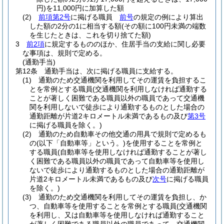
円)
を11,000円に加算した額
(2)
前項第2号
に掲げる職員
前号
の規定の例により算出
した額の2分の1に相当する額
(その額に100円未満の端数
を生じたときは、これを切り捨てた額)
3
前2項
に規定するもののほか、住居手当の支給に関し必要
な事項は、規則で定める。
(通勤手当)
第12条
通勤手当は、次に掲げる職員に支給する。
(1)
通勤のため交通機関を利用してその運賃を負担するこ
とを常例とする職員
(交通機関を利用しなければ通勤する
ことが著しく困難である職員以外の職員であって交通機
関を利用しないで徒歩により通勤するものとした場合の
通勤距離が片道2キロメートル未満であるもの及び
第3号
に掲げる職員を除く。)
(2)
通勤のため自動車その他交通の用具で規則で定めるも
の
(以下「自動車等」という。)
を使用することを常例と
する職員
(自動車等を使用しなければ通勤することが著し
く困難である職員以外の職員であって自動車等を使用し
ないで徒歩により通勤するものとした場合の通勤距離が
片道2キロメートル未満であるもの及び
次号
に掲げる職員
を除く。)
(3)
通勤のため交通機関を利用してその運賃を負担し、か
つ、自動車等を使用することを常例とする職員
(交通機関
を利用し、又は自動車等を使用しなければ通勤すること