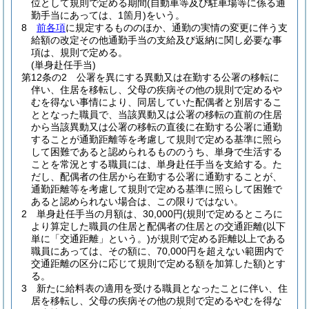
位として規則で定める期間
(自動車等及び駐車場等に係る通
勤手当にあっては、1箇月)
をいう。
8
前各項
に規定するもののほか、通勤の実情の変更に伴う支
給額の改定その他通勤手当の支給及び返納に関し必要な事
項は、規則で定める。
(単身赴任手当)
第12条の2
公署を異にする異動又は在勤する公署の移転に
伴い、住居を移転し、父母の疾病その他の規則で定めるや
むを得ない事情により、同居していた配偶者と別居するこ
ととなった職員で、当該異動又は公署の移転の直前の住居
から当該異動又は公署の移転の直後に在勤する公署に通勤
することが通勤距離等を考慮して規則で定める基準に照ら
して困難であると認められるもののうち、単身で生活する
ことを常況とする職員には、単身赴任手当を支給する。
た
だし、配偶者の住居から在勤する公署に通勤することが、
通勤距離等を考慮して規則で定める基準に照らして困難で
あると認められない場合は、この限りではない。
2
単身赴任手当の月額は、30,000円
(規則で定めるところに
より算定した職員の住居と配偶者の住居との交通距離
(以下
単に「交通距離」という。)
が規則で定める距離以上である
職員にあっては、その額に、70,000円を超えない範囲内で
交通距離の区分に応じて規則で定める額を加算した額)
とす
る。
3
新たに給料表の適用を受ける職員となったことに伴い、住
居を移転し、父母の疾病その他の規則で定めるやむを得な