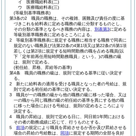
イ
医療職給料表
(二)
ウ
医療職給料表
(三)
(等級別基準職務表)
第3条の2
職員の職務は、その複雑、困難及び責任の度に基
づきこれを給料表に定める職務の級に分類するものとし、
その分類の基準となるべき職務の内容は、
別表第3
に定める
等級別基準職務表に定めるところによる。
2
等級別基準職務表に規定する職務に相当する職務で同表に
規定のない職務及び法第22条の4第1項又は第22条の5第1項
若しくは第2項に規定する短時間勤務の職を占める職員
(以
下「定年前再任用短時間勤務職員」という。)
の職務の級
は、規則で定める。
(初任給、昇格、昇給等の基準)
第4条
職員の職務の級は、規則で定める基準に従い決定す
る。
2
新たに給料表の適用を受ける職員となった者の号給は、規
則で定める初任給の基準に従い決定する。
3
職員が一の職務の級から他の職務の級に移った場合、又は
一の職から同じ職務の級の初任給の基準を異にする他の職
に移った場合における号給は、規則の定めるところにより
決定する。
4
職員の昇給は、規則で定める日に、同日前1年間における
その者の勤務成績に応じて、行うものとする。
5
前項
の規定により職員を昇給させるか否か及び昇給させる
場合の昇給の号給数は、
同項
に規定する期間の全部を良好