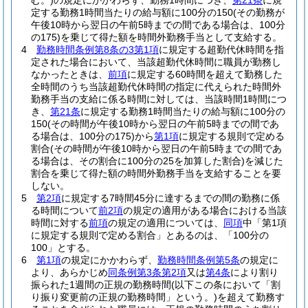
む。)
の規定にかかわらず、勤務1時間につき、
第21条
に規
定する勤務1時間当たりの給与額に100分の150
(その勤務が
午後10時から翌日の午前5時までの間である場合は、100分
の175)
を乗じて得た額を時間外勤務手当として支給する。
4
勤務時間条例第8条の3第1項
に規定する超勤代休時間を指
定された場合において、当該超勤代休時間に職員が勤務し
なかったときは、
前項
に規定する60時間を超えて勤務した
全時間のうち当該超勤代休時間の指定に代えられた時間外
勤務手当の支給に係る時間に対しては、当該時間1時間につ
き、
第21条
に規定する勤務1時間当たりの給与額に100分の
150
(その時間が午後10時から翌日の午前5時までの間であ
る場合は、100分の175)
から
第1項
に規定する規則で定める
割合
(その時間が午後10時から翌日の午前5時までの間であ
る場合は、その割合に100分の25を加算した割合)
を減じた
割合を乗じて得た額の時間外勤務手当を支給することを要
しない。
5
第2項
に規定する7時間45分に達するまでの間の勤務に係
る時間について
前2項
の規定の適用がある場合における当該
時間に対する
前項
の規定の適用については、
同項
中「第1項
に規定する規則で定める割合」とあるのは、「100分の
100」とする。
6
第1項
の規定にかかわらず、
勤務時間条例第5条
の規定に
より、あらかじめ
同条例第3条第2項
又は
第4条
により割り
振られた1週間の正規の勤務時間
(以下この条において「割
り振り変更前の正規の勤務時間」という。)
を超えて勤務す