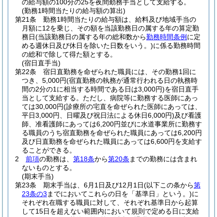
の給与額の100分の25を夜間勤務手当として支給する。
(勤務1時間当たりの給与額の算出)
第21条
勤務1時間当たりの給与額は、給料及び地域手当の
月額に12を乗じ、その額を当該勤務日の属する年の算定勤
務日
(当該勤務日の属する年の総和数から
勤務時間条例
に定
める週休日及び休日を除いた日数をいう。)
に係る勤務時間
の総和で除して得た額とする。
(宿日直手当)
第22条
宿日直勤務を命ぜられた職員には、その勤務1回に
つき、5,000円
(宿直勤務の執務が通常行われる日の執務時
間の2分の1に相当する時間である日は3,000円)
を宿日直手
当として支給する。
ただし、病院等に勤務する医師にあっ
ては30,000円
(診療所の宅直を命ぜられた医師にあっては、
平日3,000円、日曜及び祝日法による休日6,000円)
及び看護
師、准看護師にあっては6,200円並びに水道事業所に勤務す
る職員のうち宿直勤務を命ぜられた職員にあっては6,200円
及び日直勤務を命ぜられた職員にあっては6,600円を支給す
ることができる。
2
前項
の勤務は、
第18条
から
第20条
までの勤務には含まれ
ないものとする。
(期末手当)
第23条
期末手当は、6月1日及び12月1日
(以下この条から
第
23条の3
までにおいてこれらの日を「基準日」という。)
に
それぞれ在職する職員に対して、それぞれ基準日から起算
して15日を超えない範囲内において規則で定める日に支給