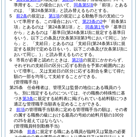
準用する。
この場合において、
同条第5項
中「前項」とある
のは、「第24条第3項」と読み替えるものとする。
5
前2条
の規定は、
第1項
の規定による勤勉手当の支給につ
いて準用する。
この場合において、
第23条の2
中「前条第1
項」とあるのは「第24条第1項」と、
同条第1号
中「基準日
から」とあるのは「基準日
(第24条第1項に規定する基準日
をいう。以下この条及び次条第3項第3号において同じ。)
か
ら」と、「支給日」とあるのは「支給日
(第24条第1項に規
定する規則で定める日をいう。以下この条及び次条第1項に
おいて同じ。)
」と読み替えるものとする。
6
市長が必要と認めたときは、
第2項
の規定にかかわらず、
それぞれの支給日の区分に応ずる割合を予算の範囲内にお
いて増率し、又は支給日の区分に応ずる割合を乗じて得た
額の一部を均等して支給することができる。
(管理職手当)
第25条
任命権者は、管理又は監督の地位にある職員のう
ち、別に指定するものについては、その職務の特殊性に基
づき
第3条
に規定する給料表に掲げられている給料額につき
適正な管理職手当額表を定めることができる。
2
前項
の管理職手当額表に定める管理職手当の額は、その者
の属する職務の級における最高の号給の給料月額の100分
の25を超えてはならない。
(管理職員特別勤務手当)
第26条
前条
に規定する職にある職員が臨時又は緊急の必要