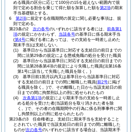
める職員の区分に応じて100分の15を超えない範囲内で規
則で定める割合を乗じて得た額を加算した額を
第2項
の期末
手当基礎額とする。
6
第2項
に規定する在職期間の算定に関し必要な事項は、規
則で定める。
第23条の2
次の各号
のいずれかに該当する者には、
前条第1
項
の規定にかかわらず、
当該各号
の基準日に係る期末手当
(
第4号
に掲げる者にあっては、その支給を一時差し止めた
期末手当)
は支給しない。
(1)
基準日から当該基準日に対応する支給日の前日までの
間に法第29条の規定による懲戒免職の処分を受けた職員
(2)
基準日から当該基準日に対応する支給日の前日までの
間に法第28条第4項の規定により失職した職員
(法第16条
第1号に該当して失職した職員を除く。)
(3)
基準日前1箇月以内又は基準日から当該基準日に対応
する支給日の前日までの間に離職した職員
(
前2号
に掲げ
る職員を除く。)
で、その離職した日から当該支給日の前
日までの間に拘禁刑以上の刑に処せられたもの
(4)
次条第1項
の規定により期末手当の支給を一時差し止
める処分を受けた者
(当該処分を取り消された者を除
く。)
で、その者の在職期間中の行為に係る刑事事件に関
し拘禁刑以上の刑に処せられたもの
第23条の3
任命権者は、支給日に期末手当を支給すること
とされていた職員で当該支給日の前日までの間に離職した
ものが
次の各号
のいずれかに該当する場合は、当該期末手