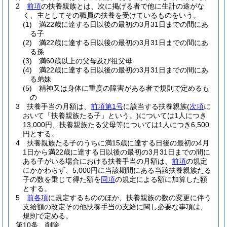
2
前項
の扶養親族とは、次に掲げる者で他に生計の途がな
く、主としてその職員の扶養を受けているものをいう。
(1)
満22歳に達する日以後の最初の3月31日までの間にあ
る子
(2)
満22歳に達する日以後の最初の3月31日までの間にあ
る孫
(3)
満60歳以上の父母及び祖父母
(4)
満22歳に達する日以後の最初の3月31日までの間にあ
る弟妹
(5)
精神又は身体に重度の障害がある者で規則で定めるも
の
3
扶養手当の月額は、
前項第1号
に該当する扶養親族
(
次項
に
おいて「扶養親族たる子」という。)
については1人につき
13,000円、扶養親族たる父母等については1人につき6,500
円とする。
4
扶養親族たる子のうちに満15歳に達する日後の最初の4月
1日から満22歳に達する日以後の最初の3月31日までの間に
ある子がいる場合における扶養手当の月額は、
前項
の規定
にかかわらず、5,000円に当該期間にある当該扶養親族たる
子の数を乗じて得た額を
同項
の規定による額に加算した額
とする。
5
前各項
に規定するもののほか、扶養親族の数の変更に伴う
支給額の改定その他扶養手当の支給に関し必要な事項は、
規則で定める。
第10条
削除