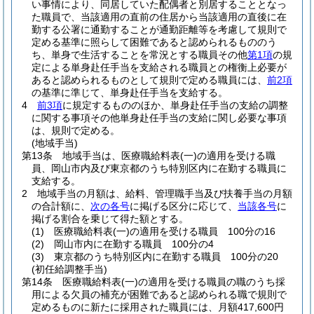
い事情により、同居していた配偶者と別居することとなっ
た職員で、当該適用の直前の住居から当該適用の直後に在
勤する公署に通勤することが通勤距離等を考慮して規則で
定める基準に照らして困難であると認められるもののう
ち、単身で生活することを常況とする職員その他
第1項
の規
定による単身赴任手当を支給される職員との権衡上必要が
あると認められるものとして規則で定める職員には、
前2項
の基準に準じて、単身赴任手当を支給する。
4
前3項
に規定するもののほか、単身赴任手当の支給の調整
に関する事項その他単身赴任手当の支給に関し必要な事項
は、規則で定める。
(地域手当)
第13条
地域手当は、医療職給料表
(一)
の適用を受ける職
員、岡山市内及び東京都のうち特別区内に在勤する職員に
支給する。
2
地域手当の月額は、給料、管理職手当及び扶養手当の月額
の合計額に、
次の各号
に掲げる区分に応じて、
当該各号
に
掲げる割合を乗じて得た額とする。
(1)
医療職給料表
(一)
の適用を受ける職員 100分の16
(2)
岡山市内に在勤する職員 100分の4
(3)
東京都のうち特別区内に在勤する職員 100分の20
(初任給調整手当)
第14条
医療職給料表
(一)
の適用を受ける職員の職のうち採
用による欠員の補充が困難であると認められる職で規則で
定めるものに新たに採用された職員には、月額417,600円