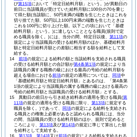
び
第15項
において「特定日給料月額」という。)
が異動日の
前日に当該職員が受けていた給料月額に100分の70を乗じ
て得た額
(当該額に、50円未満の端数を生じたときはこれを
切り捨てた額、50円以上100円未満の端数を生じたときは
これを100円に切り上げた額。以下この項において「基礎
給料月額」という。)
に達しないこととなる職員
(規則で定
める職員を除く。)
には、当分の間、特定日以後、
第11項
の
規定により当該職員の受ける給料月額のほか、基礎給料月
額と特定日給料月額との差額に相当する額を給料として支
給する。
14
前項
の規定による給料の額と当該給料を支給される職員
の受ける給料月額との合計額が
第4条第1項
の規定により当
該職員の属する職務の級における最高の号給の給料月額を
超える場合における
前項
の規定の適用については、
同項
中
「基礎給料月額と特定日給料月額」とあるのは、「第4条第
1項の規定により当該職員の属する職務の級における最高の
号給の給料月額と当該職員の受ける給料月額」とする。
15
異動日の前日から引き続き給料表の適用を受ける職員
(
第
11項
の規定の適用を受ける職員に限り、
第13項
に規定する
職員を除く。)
であって、
同項
の規定による給料を支給され
る職員との権衡上必要があると認められる職員には、当分
の間、当該職員の受ける給料月額のほか、規則で定めると
ころにより、
第13項
及び
第14項
の規定に準じて算出した額
を給料として支給する。
16
第13項
、
第14項
又は
前項
の規定による給料を支給される