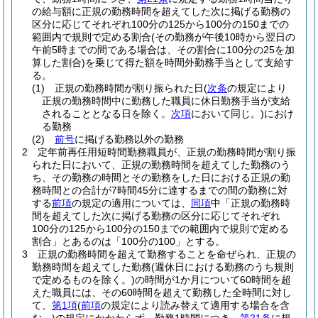
の給与額に正規の勤務時間を超えてした次に掲げる勤務の
区分に応じてそれぞれ100分の125から100分の150までの
範囲内で規則で定める割合
(その勤務が午後10時から翌日の
午前5時までの間である場合は、その割合に100分の25を加
算した割合)
を乗じて得た額を時間外勤務手当として支給す
る。
(1)
正規の勤務時間が割り振られた日
(
次条
の規定により
正規の勤務時間中に勤務した職員に休日勤務手当が支給
されることとなる日を除く。
次項
において同じ。)
におけ
る勤務
(2)
前号
に掲げる勤務以外の勤務
2
定年前再任用短時間勤務職員が、正規の勤務時間が割り振
られた日において、正規の勤務時間を超えてした勤務のう
ち、その勤務の時間とその勤務をした日における正規の勤
務時間との合計が7時間45分に達するまでの間の勤務に対
する
前項
の規定の適用については、
同項
中「正規の勤務時
間を超えてした次に掲げる勤務の区分に応じてそれぞれ
100分の125から100分の150までの範囲内で規則で定める
割合」とあるのは「100分の100」とする。
3
正規の勤務時間を超えて勤務することを命ぜられ、正規の
勤務時間を超えてした勤務
(週休日における勤務のうち規則
で定めるものを除く。)
の時間が1か月について60時間を超
えた職員には、その60時間を超えて勤務した全時間に対し
て、
第1項
(
前項
の規定により読み替えて適用する場合を含