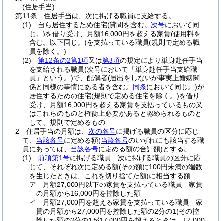
(住居手当)
第11条
住居手当は、次に掲げる職員に支給する。
(1)
自ら居住するため住宅
(貸間を含む。
次号
において同
じ。)
を借り受け、月額16,000円を超える家賃
(使用料を
含む。以下同じ。)
を支払っている職員
(規則で定める職
員を除く。)
(2)
第12条の2第1項
又は
第3項
の規定により単身赴任手当
を支給される職員
(次号において「単身赴任手当支給職
員」という。)
で、配偶者
(届出をしないが事実上婚姻関
係と同様の事情にある者を含む。
同条
において同じ。)
が
居住するための住宅
(規則で定める住宅を除く。)
を借り
受け、月額16,000円を超える家賃を支払っているもの又
はこれらのものと権衡上必要があると認められるものと
して、規則で定めるもの
2
住居手当の月額は、
次の各号
に掲げる職員の区分に応じ
て、
当該各号
に定める額
(
当該各号
のいずれにも該当する職
員にあっては、
当該各号
に定める額の合計額)
とする。
(1)
前項第1号
に掲げる職員 次に掲げる職員の区分に応
じて、それぞれ次に定める額
(その額に100円未満の端数
を生じたときは、これを切り捨てた額)
に相当する額
ア
月額27,000円以下の家賃を支払っている職員 家賃
の月額から16,000円を控除した額
イ
月額27,000円を超える家賃を支払っている職員 家
賃の月額から27,000円を控除した額の2分の1
(その控
除した額の2分の1が17,000円を超えるときは、17,000