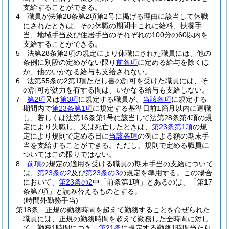
支給することができる。
4
職員が法第28条第2項第2号に掲げる理由に該当して休職
にされたときは、その休職の期間中これに給料、扶養手
当、地域手当及び住居手当のそれぞれの100分の60以内を
支給することができる。
5
法第28条第2項の規定により休職にされた職員には、他の
条例に別段の定めがない限り
前各項
に定める給与を除くほ
か、他のいかなる給与も支給されない。
6
法第55条の2第1項ただし書の許可を受けた職員には、そ
の許可が効力を有する間は、いかなる給与も支給しない。
7
第2項
又は
第3項
に規定する職員が、
当該各項
に規定する
期間内で
第23条第1項
に規定する基準日前1箇月以内に退職
し、若しくは法第16条第1号に該当して法第28条第4項の規
定により失職し、又は死亡したときは、
第23条第1項
の規
定により規則で定める日に
当該各項
の例による額の期末手
当を支給することができる。
ただし、規則で定める職員に
ついてはこの限りではない。
8
前項
の規定の適用を受ける職員の期末手当の支給について
は、
第23条の2
及び
第23条の3
の規定を準用する。
この場合
において、
第23条の2
中「前条第1項」とあるのは、「第17
条第7項」と読み替えるものとする。
(時間外勤務手当)
第18条
正規の勤務時間を超えて勤務することを命ぜられた
職員には、正規の勤務時間を超えて勤務した全時間に対し
て、勤務1時間につき、
第21条
に規定する勤務1時間当たり