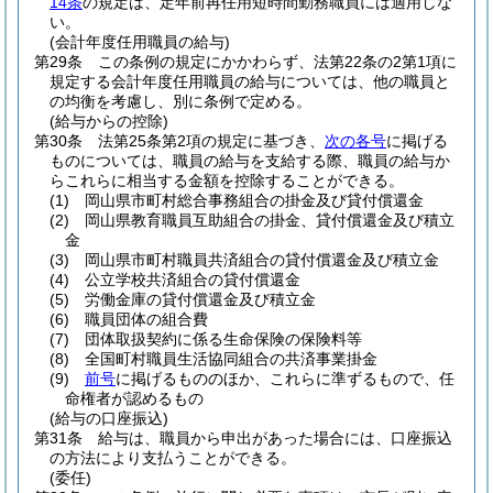
14条
の規定は、定年前再任用短時間勤務職員には適用しな
い。
(会計年度任用職員の給与)
第29条
この条例の規定にかかわらず、法第22条の2第1項に
規定する会計年度任用職員の給与については、他の職員と
の均衡を考慮し、別に条例で定める。
(給与からの控除)
第30条
法第25条第2項の規定に基づき、
次の各号
に掲げる
ものについては、職員の給与を支給する際、職員の給与か
らこれらに相当する金額を控除することができる。
(1)
岡山県市町村総合事務組合の掛金及び貸付償還金
(2)
岡山県教育職員互助組合の掛金、貸付償還金及び積立
金
(3)
岡山県市町村職員共済組合の貸付償還金及び積立金
(4)
公立学校共済組合の貸付償還金
(5)
労働金庫の貸付償還金及び積立金
(6)
職員団体の組合費
(7)
団体取扱契約に係る生命保険の保険料等
(8)
全国町村職員生活協同組合の共済事業掛金
(9)
前号
に掲げるもののほか、これらに準ずるもので、任
命権者が認めるもの
(給与の口座振込)
第31条
給与は、職員から申出があった場合には、口座振込
の方法により支払うことができる。
(委任)