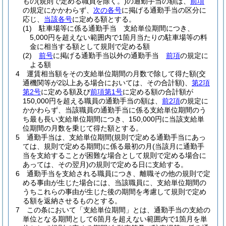
もの
(規則で定める職員を除く。)
の通勤手当の額は、
前項
の規定にかかわらず、
次の各号
に掲げる通勤手当の区分に
応じ、
当該各号
に定める額とする。
(1)
駐車場等に係る通勤手当 支給単位期間につき、
5,000円を超えない範囲内で1箇月当たりの駐車場等の料
金に相当する額として規則で定める額
(2)
前号
に掲げる通勤手当以外の通勤手当
前項
の規定に
よる額
4
運賃相当額をその支給単位期間の月数で除して得た額
(交
通機関等が2以上ある場合においては、その合計額)
、
第2項
第2号
に定める額及び
前項第1号
に定める額の合計額が
150,000円を超える職員の通勤手当の額は、
前2項
の規定に
かかわらず、当該職員の通勤手当に係る支給単位期間のう
ち最も長い支給単位期間につき、150,000円に当該支給単
位期間の月数を乗じて得た額とする。
5
通勤手当は、支給単位期間
(規則で定める通勤手当にあっ
ては、規則で定める期間)
に係る最初の月
(当該月に通勤手
当を支給することが困難な場合として規則で定める場合に
あっては、その翌月)
の規則で定める日に支給する。
6
通勤手当を支給される職員につき、離職その他の規則で定
める事由が生じた場合には、当該職員に、支給単位期間の
うちこれらの事由が生じた後の期間を考慮して規則で定め
る額を返納させるものとする。
7
この条において「支給単位期間」とは、通勤手当の支給の
単位となる期間として6箇月を超えない範囲内で1箇月を単