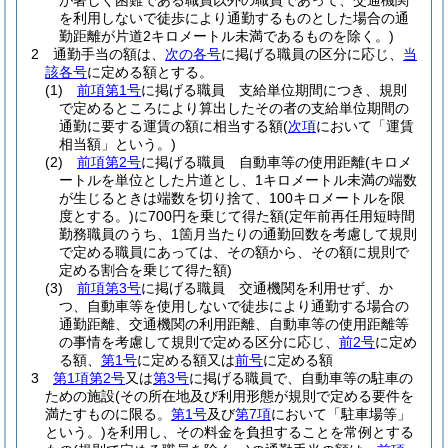
が著しく困難である職員以外の職員であって、交通機関
を利用しないで徒歩により通勤するものとした場合の通
勤距離が片道2キロメートル未満であるものを除く。)
2
通勤手当の額は、
次の各号
に掲げる職員の区分に応じ、
当
該各号
に定める額とする。
(1)
前項第1号
に掲げる職員 支給単位期間につき、規則
で定めるところにより算出したその者の支給単位期間の
通勤に要する運賃の額に相当する額
(
次項
において「運賃
相当額」という。)
(2)
前項第2号
に掲げる職員 自動車等の使用距離
(キロメ
ートルを単位とした片道とし、1キロメートル未満の端数
が生じるときは端数を切り捨て、100キロメートルを限
度とする。)
に700円を乗じて得た額
(定年前再任用短時間
勤務職員のうち、1箇月当たりの通勤回数を考慮して規則
で定める職員にあっては、その額から、その額に規則で
定める割合を乗じて得た額)
(3)
前項第3号
に掲げる職員 交通機関を利用せず、か
つ、自動車等を使用しないで徒歩により通勤する場合の
通勤距離、交通機関の利用距離、自動車等の使用距離等
の事情を考慮して規則で定める区分に応じ、
前2号
に定め
る額、
第1号
に定める額又は
前号
に定める額
3
第1項第2号
又は
第3号
に掲げる職員で、自動車等の駐車の
ための施設
(その所在地及び利用形態が規則で定める要件を
満たすものに限る。
第1号
及び
第7項
において「駐車場等」
という。)
を利用し、その料金を負担することを常例とする