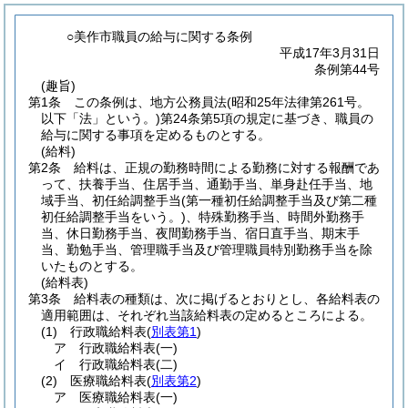
○美作市職員の給与に関する条例
平成17年3月31日
条例第44号
(趣旨)
第1条
この条例は、地方公務員法
(昭和25年法律第261号。
以下「法」という。)
第24条第5項の規定に基づき、職員の
給与に関する事項を定めるものとする。
(給料)
第2条
給料は、正規の勤務時間による勤務に対する報酬であ
って、扶養手当、住居手当、通勤手当、単身赴任手当、地
域手当、初任給調整手当
(第一種初任給調整手当及び第二種
初任給調整手当をいう。)
、特殊勤務手当、時間外勤務手
当、休日勤務手当、夜間勤務手当、宿日直手当、期末手
当、勤勉手当、管理職手当及び管理職員特別勤務手当を除
いたものとする。
(給料表)
第3条
給料表の種類は、次に掲げるとおりとし、各給料表の
適用範囲は、それぞれ当該給料表の定めるところによる。
(1)
行政職給料表
(
別表第1
)
ア
行政職給料表
(一)
イ
行政職給料表
(二)
(2)
医療職給料表
(
別表第2
)
ア
医療職給料表
(一)