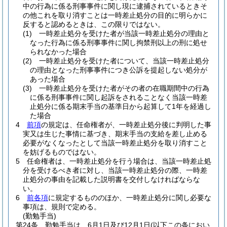
中の行為に係る刑事事件に関し現に逮捕されているときそ
の他これを取り消すことは一時差止処分の目的に明らかに
反すると認めるときは、この限りではない。
(1)
一時差止処分を受けた者が当該一時差止処分の理由と
なった行為に係る刑事事件に関し拘禁刑以上の刑に処せ
られなかった場合
(2)
一時差止処分を受けた者について、当該一時差止処分
の理由となった刑事事件につき公訴を提起しない処分が
あった場合
(3)
一時差止処分を受けた者がその者の在職期間中の行為
に係る刑事事件に関し起訴をされることなく当該一時差
止処分に係る期末手当の基準日から起算して1年を経過し
た場合
4
前項
の規定は、任命権者が、一時差止処分後に判明した事
実又は生じた事情に基づき、期末手当の支給を差し止める
必要がなくなったとして当該一時差止処分を取り消すこと
を妨げるものではない。
5
任命権者は、一時差止処分を行う場合は、当該一時差止処
分を受けるべき者に対し、当該一時差止処分の際、一時差
止処分の事由を記載した説明書を交付しなければならな
い。
6
前各項
に規定するもののほか、一時差止処分に関し必要な
事項は、規則で定める。
(勤勉手当)
第24条
勤勉手当は、6月1日及び12月1日
(以下この条におい