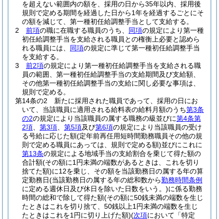
を超えない範囲内の額を、採用の日から35年以内、採用後
規則で定める期間を経過した日から1年を経過するごとにそ
の額を減じて、第一種初任給調整手当として支給する。
2
前項
の職に在職する職員のうち、
同項
の規定により第一種
初任給調整手当を支給される職員との権衡上必要と認めら
れる職員には、
同項
の規定に準じて第一種初任給調整手当
を支給する。
3
前2項
の規定により第一種初任給調整手当を支給される職
員の範囲、第一種初任給調整手当の支給期間及び支給額、
その他第一種初任給調整手当の支給に関し必要な事項は、
規則で定める。
第14条の2
新たに採用された職員であって、採用の日にお
いて、当該職員に適用される給料表の給料月額のうち
第3条
の2
の規定により当該職員の属する職務の級並びに
第4条第
2項
、
第3項
、
第5項
及び
第6項
の規定により当該職員の受け
る号給に応じた額
(定年前再任用短時間勤務職員その他の規
則で定める職員にあっては、規則で定める額)
並びにこれに
第13条
の規定による地域手当の支給割合を乗じて得た額の
合計額
(その額に1円未満の端数があるときは、これを切り
捨てた額)
に12を乗じ、その額を当該勤務日の属する年の算
定勤務日
(当該勤務日の属する年の総和数から
勤務時間条例
に定める週休日及び休日を除いた日数をいう。)
に係る勤務
時間の総和で除して得た額
(その額に50銭未満の端数を生じ
たときはこれを切り捨て、50銭以上1円未満の端数を生じ
たときはこれを1円に切り上げた額)
(
次項
において「特定