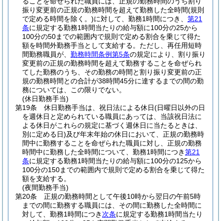
ることを命ぜられた職員には、正規の勤務時間のうち割り
振り変更前の正規の勤務時間を超えて勤務した全時間
(規則
で定める時間を除く。)
に対して、勤務1時間につき、
第21
条
に規定する勤務1時間当たりの給与額に100分の25から
100分の50までの範囲内で規則で定める割合を乗じて得た
額を時間外勤務手当として支給する。
ただし、再任用短時
間勤務職員が、
勤務時間条例第5条
の規定により、割り振り
変更前の正規の勤務時間を超えて勤務することを命ぜられ
てした勤務のうち、その勤務の時間と割り振り変更前の正
規の勤務時間との合計が38時間45分に達するまでの間の勤
務については、この限りでない。
(休日勤務手当)
第19条
休日勤務手当は、祝日法による休日
(日曜日以外の日
を週休日と定められている職員にあっては、当該祝日法に
よる休日がこれらの規定に基づく週休日に当たるときは、
別に定める日)
及び年末年始の休日において、正規の勤務時
間中に勤務することを命ぜられた職員に対し、正規の勤務
時間中に勤務した全時間について、勤務1時間につき
第21
条
に規定する勤務1時間当たりの給与額に100分の125から
100分の150までの範囲内で規則で定める割合を乗じて得た
額を支給する。
(夜間勤務手当)
第20条
正規の勤務時間として午後10時から翌日の午前5時
までの間に勤務する職員には、その間に勤務した全時間に
対して、勤務1時間につき
次条
に規定する勤務1時間当たり