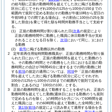
の給与額に正規の勤務時間を超えてした次に掲げる勤務の
区分に応じてそれぞれ100分の125から100分の150までの
範囲内で規則で定める割合
(その勤務が午後10時から翌日の
午前5時までの間である場合は、その割合に100分の25を加
算した割合)
を乗じて得た額を時間外勤務手当として支給す
る。
(1)
正規の勤務時間が割り振られた日
(
次条
の規定により
正規の勤務時間中に勤務した職員に休日勤務手当が支給
されることとなる日を除く。
次項
において同じ。)
におけ
る勤務
(2)
前号
に掲げる勤務以外の勤務
2
定年前再任用短時間勤務職員が、正規の勤務時間が割り振
られた日において、正規の勤務時間を超えてした勤務のう
ち、その勤務の時間とその勤務をした日における正規の勤
務時間との合計が7時間45分に達するまでの間の勤務に対
する
前項
の規定の適用については、
同項
中「正規の勤務時
間を超えてした次に掲げる勤務の区分に応じてそれぞれ
100分の125から100分の150までの範囲内で規則で定める
割合」とあるのは「100分の100」とする。
3
正規の勤務時間を超えて勤務することを命ぜられ、正規の
勤務時間を超えてした勤務
(週休日における勤務のうち規則
で定めるものを除く。)
の時間が1か月について60時間を超
えた職員には、その60時間を超えて勤務した全時間に対し
て、
第1項
(
前項
の規定により読み替えて適用する場合を含