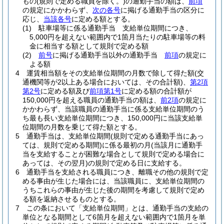
もの
(規則で定める職員を除く。)
の通勤手当の額は、
前項
の規定にかかわらず、
次の各号
に掲げる通勤手当の区分に
応じ、
当該各号
に定める額とする。
(1)
駐車場等に係る通勤手当 支給単位期間につき、
5,000円を超えない範囲内で1箇月当たりの駐車場等の料
金に相当する額として規則で定める額
(2)
前号
に掲げる通勤手当以外の通勤手当
前項
の規定に
よる額
4
運賃相当額をその支給単位期間の月数で除して得た額
(交
通機関等が2以上ある場合においては、その合計額)
、
第2項
第2号
に定める額及び
前項第1号
に定める額の合計額が
150,000円を超える職員の通勤手当の額は、
前2項
の規定に
かかわらず、当該職員の通勤手当に係る支給単位期間のう
ち最も長い支給単位期間につき、150,000円に当該支給単
位期間の月数を乗じて得た額とする。
5
通勤手当は、支給単位期間
(規則で定める通勤手当にあっ
ては、規則で定める期間)
に係る最初の月
(当該月に通勤手
当を支給することが困難な場合として規則で定める場合に
あっては、その翌月)
の規則で定める日に支給する。
6
通勤手当を支給される職員につき、離職その他の規則で定
める事由が生じた場合には、当該職員に、支給単位期間の
うちこれらの事由が生じた後の期間を考慮して規則で定め
る額を返納させるものとする。
7
この条において「支給単位期間」とは、通勤手当の支給の
単位となる期間として6箇月を超えない範囲内で1箇月を単