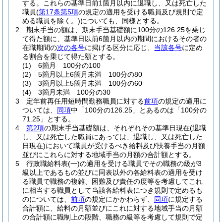
する。
これらの基準日前1箇月以内に退職し、又は死亡した
職員
(
第17条第5項
の規定の適用を受ける職員及び規則で定
める職員を除く。)
についても、同様とする。
2
期末手当の額は、期末手当基礎額に100分の126.25を乗じ
て得た額に、基準日以前6箇月以内の期間におけるその者の
在職期間の
次の各号
に掲げる区分に応じ、
当該各号
に定め
る割合を乗じて得た額とする。
(1)
6箇月 100分の100
(2)
5箇月以上6箇月未満 100分の80
(3)
3箇月以上5箇月未満 100分の60
(4)
3箇月未満 100分の30
3
定年前再任用短時間勤務職員に対する
前項
の規定の適用に
ついては、
同項
中「100分の126.25」とあるのは「100分の
71.25」とする。
4
第2項
の期末手当基礎額は、それぞれその基準日現在
(退職
し、又は死亡した職員にあっては、退職し、又は死亡した
日現在)
において職員が受けるべき給料及び扶養手当の月額
並びにこれらに対する地域手当の月額の合計額とする。
5
行政職給料表
(一)
の適用を受ける職員でその職務の級が3
級以上であるもの並びに同表以外の各給料表の適用を受け
る職員で職務の複雑、困難及び責任の度等を考慮してこれ
に相当する職員として当該各給料表につき規則で定めるも
のについては、
前項
の規定にかかわらず、
同項
に規定する
合計額に、給料の月額並びにこれに対する地域手当の月額
の合計額に職制上の段階、職務の級等を考慮して規則で定