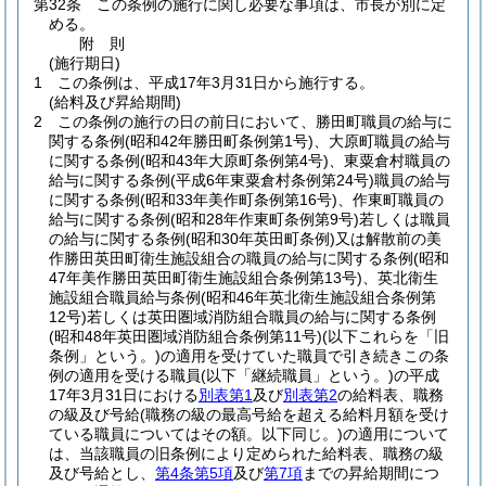
第32条
この条例の施行に関し必要な事項は、市長が別に定
める。
附
則
(施行期日)
1
この条例は、平成17年3月31日から施行する。
(給料及び昇給期間)
2
この条例の施行の日の前日において、勝田町職員の給与に
関する条例
(昭和42年勝田町条例第1号)
、大原町職員の給与
に関する条例
(昭和43年大原町条例第4号)
、東粟倉村職員の
給与に関する条例
(平成6年東粟倉村条例第24号)
職員の給与
に関する条例
(昭和33年美作町条例第16号)
、作東町職員の
給与に関する条例
(昭和28年作東町条例第9号)
若しくは職員
の給与に関する条例
(昭和30年英田町条例)
又は解散前の美
作勝田英田町衛生施設組合の職員の給与に関する条例
(昭和
47年美作勝田英田町衛生施設組合条例第13号)
、英北衛生
施設組合職員給与条例
(昭和46年英北衛生施設組合条例第
12号)
若しくは英田圏域消防組合職員の給与に関する条例
(昭和48年英田圏域消防組合条例第11号)
(以下これらを「旧
条例」という。)
の適用を受けていた職員で引き続きこの条
例の適用を受ける職員
(以下「継続職員」という。)
の平成
17年3月31日における
別表第1
及び
別表第2
の給料表、職務
の級及び号給
(職務の級の最高号給を超える給料月額を受け
ている職員についてはその額。以下同じ。)
の適用について
は、当該職員の旧条例により定められた給料表、職務の級
及び号給とし、
第4条第5項
及び
第7項
までの昇給期間につ