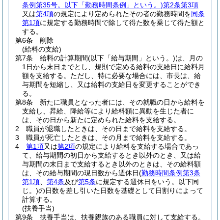
条例第35号。以下「勤務時間条例」という。)
第2条第3項
又は
第4項
の規定により定められたその者の勤務時間を
同条
第1項
に規定する勤務時間で除して得た数を乗じて得た額と
する。
第6条
削除
(給料の支給)
第7条
給料の計算期間
(以下「給与期間」という。)
は、月の
1日から末日までとし、規則で定める給料の支給日に給料月
額を支給する。
ただし、特に必要な場合には、市長は、給
与期間を短縮し、又は給料の支給日を変更することができ
る。
第8条
新たに職員となった者には、その就職の日から給料を
支給し、昇給、降給等により給料額に異動を生じた者に
は、その日から新たに定められた給料を支給する。
2
職員が退職したときは、その日まで給料を支給する。
3
職員が死亡したときは、その月まで給料を支給する。
4
第1項
又は
第2項
の規定により給料を支給する場合であっ
て、給与期間の初日から支給するとき以外のとき、又は給
与期間の末日まで支給するとき以外のときは、その給料額
は、その給与期間の現日数から週休日
(
勤務時間条例第3条
第1項
、
第4条
及び
第5条
に規定する週休日をいう。以下同
じ。)
の日数を差し引いた日数を基礎として日割りによって
計算する。
(扶養手当)
第9条
扶養手当は、扶養親族のある職員に対して支給する。