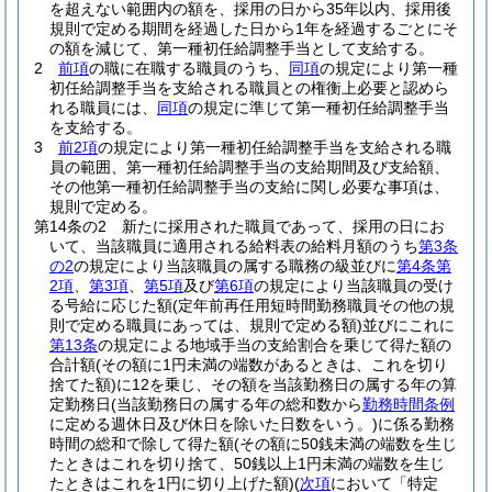
を超えない範囲内の額を、採用の日から35年以内、採用後
規則で定める期間を経過した日から1年を経過するごとにそ
の額を減じて、第一種初任給調整手当として支給する。
2
前項
の職に在職する職員のうち、
同項
の規定により第一種
初任給調整手当を支給される職員との権衡上必要と認めら
れる職員には、
同項
の規定に準じて第一種初任給調整手当
を支給する。
3
前2項
の規定により第一種初任給調整手当を支給される職
員の範囲、第一種初任給調整手当の支給期間及び支給額、
その他第一種初任給調整手当の支給に関し必要な事項は、
規則で定める。
第14条の2
新たに採用された職員であって、採用の日にお
いて、当該職員に適用される給料表の給料月額のうち
第3条
の2
の規定により当該職員の属する職務の級並びに
第4条第
2項
、
第3項
、
第5項
及び
第6項
の規定により当該職員の受け
る号給に応じた額
(定年前再任用短時間勤務職員その他の規
則で定める職員にあっては、規則で定める額)
並びにこれに
第13条
の規定による地域手当の支給割合を乗じて得た額の
合計額
(その額に1円未満の端数があるときは、これを切り
捨てた額)
に12を乗じ、その額を当該勤務日の属する年の算
定勤務日
(当該勤務日の属する年の総和数から
勤務時間条例
に定める週休日及び休日を除いた日数をいう。)
に係る勤務
時間の総和で除して得た額
(その額に50銭未満の端数を生じ
たときはこれを切り捨て、50銭以上1円未満の端数を生じ
たときはこれを1円に切り上げた額)
(
次項
において「特定