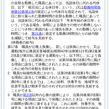
の全部を勤務した職員にあっては、当該休日に代わる代休
日。以下「祝日法による休日等」という。)
又は
勤務時間条
例第10条第1項
の規定により代休日を指定されて、当該休
日に割り振られた勤務時間の全部を勤務した職員にあって
は、当該休日に代わる代休日
(以下「年末年始の休日等」と
いう。)
である場合、休暇による場合その他その勤務しない
ことにつき特に承認のあった場合を除き、その勤務しない1
時間につき、
第21条
に規定する勤務1時間当たりの給与額
を減額して給与を支給する。
(休職者の給与)
第17条
職員が公務上負傷し、若しくは疾病にかかり、又は
通勤
(地方公務員災害補償法
(昭和42年法律第121号)
第2条第
2項及び第3項に規定する通勤をいう。以下同じ。)
により負
傷し、若しくは疾病にかかり、法第28条第2項第1号に掲げ
る理由に該当して休職にされたときは、その休職の期間中
これに給与の全額を支給する。
2
職員が結核性疾患にかかり、法第28条第2項第1号に掲げ
る理由に該当して休職にされたときは、その休職の期間が
満2年に達するまでは、これに給料、扶養手当、地域手当、
住居手当及び期末手当のそれぞれの100分の80を支給する
ことができる。
3
職員が
前2項
以外の心身の故障により、法第28条第2項第1
号に掲げる理由に該当して休職にされたときは、その休職
の期間が満1年に達するまでは、これに給料、扶養手当、地
域手当、住居手当及び期末手当のそれぞれの100分の80を