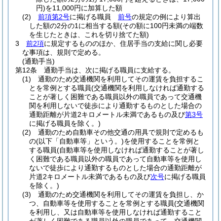
円)
を11,000円に加算した額
(2)
前項第2号
に掲げる職員
前号
の規定の例により算出
した額の2分の1に相当する額
(その額に100円未満の端数
を生じたときは、これを切り捨てた額)
3
前2項
に規定するもののほか、住居手当の支給に関し必要
な事項は、規則で定める。
(通勤手当)
第12条
通勤手当は、次に掲げる職員に支給する。
(1)
通勤のため交通機関を利用してその運賃を負担するこ
とを常例とする職員
(交通機関を利用しなければ通勤する
ことが著しく困難である職員以外の職員であって交通機
関を利用しないで徒歩により通勤するものとした場合の
通勤距離が片道2キロメートル未満であるもの及び
第3号
に掲げる職員を除く。)
(2)
通勤のため自動車その他交通の用具で規則で定めるも
の
(以下「自動車等」という。)
を使用することを常例と
する職員
(自動車等を使用しなければ通勤することが著し
く困難である職員以外の職員であって自動車等を使用し
ないで徒歩により通勤するものとした場合の通勤距離が
片道2キロメートル未満であるもの及び
次号
に掲げる職員
を除く。)
(3)
通勤のため交通機関を利用してその運賃を負担し、か
つ、自動車等を使用することを常例とする職員
(交通機関
を利用し、又は自動車等を使用しなければ通勤すること