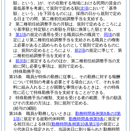
額」という。)
が、その在勤する地域における民間の賃金の
最低基準を考慮して規則で定める額
(
次項
において「基準
額」という。)
を下回るものには、採用の日から規則で定め
る日までの間、第二種初任給調整手当を支給する。
2
第二種初任給調整手当の月額は、規則で定めるところによ
り基準額と特定額との差額を月額に換算した額とする。
3
第1項
の規定の適用を受ける職員以外の職員で、
同項
の規
定により第二種初任給調整手当を支給される職員との権衡
上必要があると認められるものとして規則で定めるものに
は、規則の定めるところにより、
前2項
の規定に準じて、第
二種初任給調整手当を支給する。
4
前3項
に規定するもののほか、第二種初任給調整手当の支
給に関し必要な事項は、規則で定める。
(特殊勤務手当)
第15条
職員が特殊の勤務に従事し、その勤務に対する報酬
について特別の考慮を必要とする場合において、それを給
料に組み入れることが困難な事情があるときは、その特殊
性に応じて特殊勤務手当を支給することができる。
2
特殊勤務手当の種類、支給を受ける者の範囲、手当の額及
びその支給の方法は、別に規則で定める。
(給与の減額)
第16条
職員が勤務しないときは、
勤務時間条例第8条の3第
1項
に規定する超勤代休時間、
勤務時間条例第9条
に規定す
る祝日法による休日
(
勤務時間条例第10条第1項
の規定によ
り代休日を指定されて、当該休日に割り振られた勤務時間