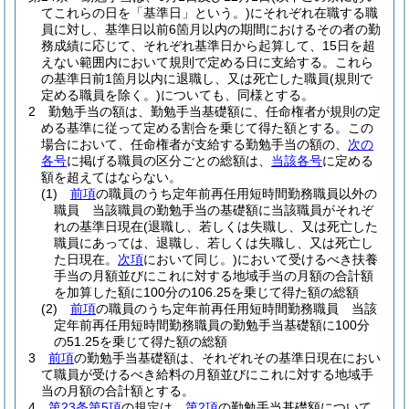
てこれらの日を「基準日」という。)
にそれぞれ在職する職
員に対し、基準日以前6箇月以内の期間におけるその者の勤
務成績に応じて、それぞれ基準日から起算して、15日を超
えない範囲内において規則で定める日に支給する。
これら
の基準日前1箇月以内に退職し、又は死亡した職員
(規則で
定める職員を除く。)
についても、同様とする。
2
勤勉手当の額は、勤勉手当基礎額に、任命権者が規則の定
める基準に従って定める割合を乗じて得た額とする。
この
場合において、任命権者が支給する勤勉手当の額の、
次の
各号
に掲げる職員の区分ごとの総額は、
当該各号
に定める
額を超えてはならない。
(1)
前項
の職員のうち定年前再任用短時間勤務職員以外の
職員 当該職員の勤勉手当の基礎額に当該職員がそれぞ
れの基準日現在
(退職し、若しくは失職し、又は死亡した
職員にあっては、退職し、若しくは失職し、又は死亡し
た日現在。
次項
において同じ。)
において受けるべき扶養
手当の月額並びにこれに対する地域手当の月額の合計額
を加算した額に100分の106.25を乗じて得た額の総額
(2)
前項
の職員のうち定年前再任用短時間勤務職員 当該
定年前再任用短時間勤務職員の勤勉手当基礎額に100分
の51.25を乗じて得た額の総額
3
前項
の勤勉手当基礎額は、それぞれその基準日現在におい
て職員が受けるべき給料の月額並びにこれに対する地域手
当の月額の合計額とする。
4
第23条第5項
の規定は、
第2項
の勤勉手当基礎額について