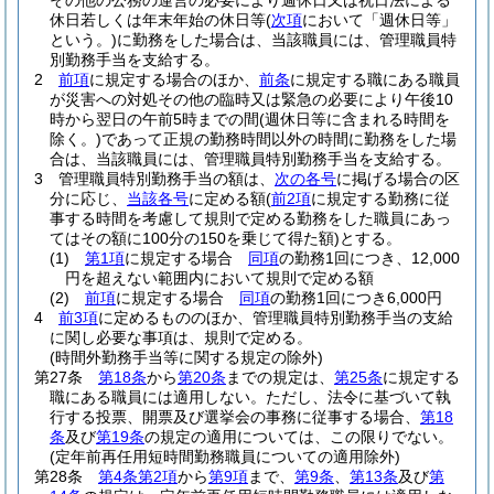
その他の公務の運営の必要により週休日又は祝日法による
休日若しくは年末年始の休日等
(
次項
において「週休日等」
という。)
に勤務をした場合は、当該職員には、管理職員特
別勤務手当を支給する。
2
前項
に規定する場合のほか、
前条
に規定する職にある職員
が災害への対処その他の臨時又は緊急の必要により午後10
時から翌日の午前5時までの間
(週休日等に含まれる時間を
除く。)
であって正規の勤務時間以外の時間に勤務をした場
合は、当該職員には、管理職員特別勤務手当を支給する。
3
管理職員特別勤務手当の額は、
次の各号
に掲げる場合の区
分に応じ、
当該各号
に定める額
(
前2項
に規定する勤務に従
事する時間を考慮して規則で定める勤務をした職員にあっ
てはその額に100分の150を乗じて得た額)
とする。
(1)
第1項
に規定する場合
同項
の勤務1回につき、12,000
円を超えない範囲内において規則で定める額
(2)
前項
に規定する場合
同項
の勤務1回につき6,000円
4
前3項
に定めるもののほか、管理職員特別勤務手当の支給
に関し必要な事項は、規則で定める。
(時間外勤務手当等に関する規定の除外)
第27条
第18条
から
第20条
までの規定は、
第25条
に規定する
職にある職員には適用しない。
ただし、法令に基づいて執
行する投票、開票及び選挙会の事務に従事する場合、
第18
条
及び
第19条
の規定の適用については、この限りでない。
(定年前再任用短時間勤務職員についての適用除外)
第28条
第4条第2項
から
第9項
まで、
第9条
、
第13条
及び
第