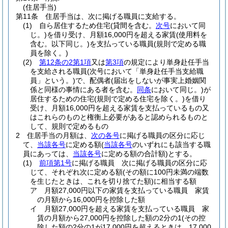
(住居手当)
第11条
住居手当は、次に掲げる職員に支給する。
(1)
自ら居住するため住宅
(貸間を含む。
次号
において同
じ。)
を借り受け、月額16,000円を超える家賃
(使用料を
含む。以下同じ。)
を支払っている職員
(規則で定める職
員を除く。)
(2)
第12条の2第1項
又は
第3項
の規定により単身赴任手当
を支給される職員
(次号において「単身赴任手当支給職
員」という。)
で、配偶者
(届出をしないが事実上婚姻関
係と同様の事情にある者を含む。
同条
において同じ。)
が
居住するための住宅
(規則で定める住宅を除く。)
を借り
受け、月額16,000円を超える家賃を支払っているもの又
はこれらのものと権衡上必要があると認められるものと
して、規則で定めるもの
2
住居手当の月額は、
次の各号
に掲げる職員の区分に応じ
て、
当該各号
に定める額
(
当該各号
のいずれにも該当する職
員にあっては、
当該各号
に定める額の合計額)
とする。
(1)
前項第1号
に掲げる職員 次に掲げる職員の区分に応
じて、それぞれ次に定める額
(その額に100円未満の端数
を生じたときは、これを切り捨てた額)
に相当する額
ア
月額27,000円以下の家賃を支払っている職員 家賃
の月額から16,000円を控除した額
イ
月額27,000円を超える家賃を支払っている職員 家
賃の月額から27,000円を控除した額の2分の1
(その控
除した額の2分の1が17,000円を超えるときは、17,000