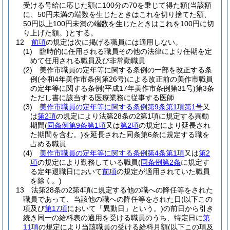
受ける号給に応じた額に100分の70を乗じて得た額
(当該額
に、50円未満の端数を生じたときはこれを切り捨てた額、
50円以上100円未満の端数を生じたときはこれを100円に切
り上げた額。)
とする。
12
前項
の規定は次に掲げる職員には適用しない。
(1)
臨時的に任用される職員その他の法律により任期を定
めて任用される職員及び非常勤職員
(2)
美作市職員の定年等に関する条例の一部を改正する条
例
(令和4年美作市条例第26号)
による改正前の美作市職員
の定年等に関する条例
(平成17年美作市条例第31号)
第3条
ただし書に該当する医療業務に従事する医師
(3)
美作市職員の定年等に関する条例第9条第1項第1号
又
は
第2項
の規定により法第28条の2第1項に規定する異動
期間
(
同条例第9条第1項
又は
第2項
の規定により延長され
た期間を含む。)
を延長された同条第6条に規定する職を
占める職員
(4)
美作市職員の定年等に関する条例第4条第1項
又は
第2
項
の規定により勤務している職員
(
同条例第2条
に規定す
る定年退職日において
前項
の規定が適用されていた職員
を除く。)
13
法第28条の2第4項に規定する他の職への降任等をされた
職員であって、当該他の職への降任等をされた日
(以下この
項及び
第17項
において「異動日」という。)
の前日から引き
続き同一の給料表の適用を受ける職員のうち、特定日に
第
11項
の規定により当該職員の受ける給料月額
(以下この項及