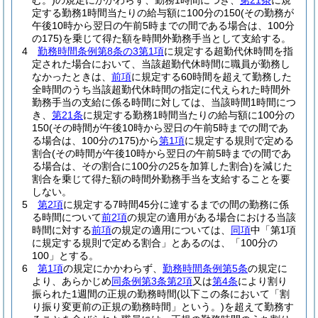
む。)
の規定にかかわらず、勤務1時間につき、
第21条
に規
定する勤務1時間当たりの給与額に100分の150
(その勤務が
午後10時から翌日の午前5時までの間である場合は、100分
の175)
を乗じて得た額を時間外勤務手当として支給する。
4
勤務時間条例第8条の3第1項
に規定する超勤代休時間を指
定された場合において、当該超勤代休時間に職員が勤務し
なかったときは、
前項
に規定する60時間を超えて勤務した
全時間のうち当該超勤代休時間の指定に代えられた時間外
勤務手当の支給に係る時間に対しては、当該時間1時間につ
き、
第21条
に規定する勤務1時間当たりの給与額に100分の
150
(その時間が午後10時から翌日の午前5時までの間であ
る場合は、100分の175)
から
第1項
に規定する規則で定める
割合
(その時間が午後10時から翌日の午前5時までの間であ
る場合は、その割合に100分の25を加算した割合)
を減じた
割合を乗じて得た額の時間外勤務手当を支給することを要
しない。
5
第2項
に規定する7時間45分に達するまでの間の勤務に係
る時間について
前2項
の規定の適用がある場合における当該
時間に対する
前項
の規定の適用については、
同項
中「第1項
に規定する規則で定める割合」とあるのは、「100分の
100」とする。
6
第1項
の規定にかかわらず、
勤務時間条例第5条
の規定に
より、あらかじめ
同条例第3条第2項
又は
第4条
により割り
振られた1週間の正規の勤務時間
(以下この条において「割
り振り変更前の正規の勤務時間」という。)
を超えて勤務す