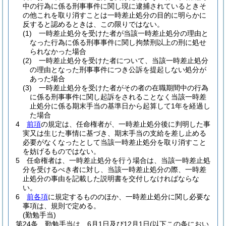
中の行為に係る刑事事件に関し現に逮捕されているときそ
の他これを取り消すことは一時差止処分の目的に明らかに
反すると認めるときは、この限りではない。
(1)
一時差止処分を受けた者が当該一時差止処分の理由と
なった行為に係る刑事事件に関し拘禁刑以上の刑に処せ
られなかった場合
(2)
一時差止処分を受けた者について、当該一時差止処分
の理由となった刑事事件につき公訴を提起しない処分が
あった場合
(3)
一時差止処分を受けた者がその者の在職期間中の行為
に係る刑事事件に関し起訴をされることなく当該一時差
止処分に係る期末手当の基準日から起算して1年を経過し
た場合
4
前項
の規定は、任命権者が、一時差止処分後に判明した事
実又は生じた事情に基づき、期末手当の支給を差し止める
必要がなくなったとして当該一時差止処分を取り消すこと
を妨げるものではない。
5
任命権者は、一時差止処分を行う場合は、当該一時差止処
分を受けるべき者に対し、当該一時差止処分の際、一時差
止処分の事由を記載した説明書を交付しなければならな
い。
6
前各項
に規定するもののほか、一時差止処分に関し必要な
事項は、規則で定める。
(勤勉手当)
第24条
勤勉手当は、6月1日及び12月1日
(以下この条におい