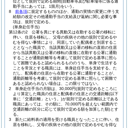
位として規則で定める期間
(自動車等及び駐車場等に係る通
勤手当にあっては、1箇月)
をいう。
8
前各項
に規定するもののほか、通勤の実情の変更に伴う支
給額の改定その他通勤手当の支給及び返納に関し必要な事
項は、規則で定める。
(単身赴任手当)
第12条の2
公署を異にする異動又は在勤する公署の移転に
伴い、住居を移転し、父母の疾病その他の規則で定めるや
むを得ない事情により、同居していた配偶者と別居するこ
ととなった職員で、当該異動又は公署の移転の直前の住居
から当該異動又は公署の移転の直後に在勤する公署に通勤
することが通勤距離等を考慮して規則で定める基準に照ら
して困難であると認められるもののうち、単身で生活する
ことを常況とする職員には、単身赴任手当を支給する。
た
だし、配偶者の住居から在勤する公署に通勤することが、
通勤距離等を考慮して規則で定める基準に照らして困難で
あると認められない場合は、この限りではない。
2
単身赴任手当の月額は、30,000円
(規則で定めるところに
より算定した職員の住居と配偶者の住居との交通距離
(以下
単に「交通距離」という。)
が規則で定める距離以上である
職員にあっては、その額に、70,000円を超えない範囲内で
交通距離の区分に応じて規則で定める額を加算した額)
とす
る。
3
新たに給料表の適用を受ける職員となったことに伴い、住
居を移転し、父母の疾病その他の規則で定めるやむを得な