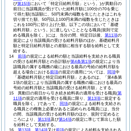
び
第15項
において「特定日給料月額」という。)
が異動日の
前日に当該職員が受けていた給料月額に100分の70を乗じ
て得た額
(当該額に、50円未満の端数を生じたときはこれを
切り捨てた額、50円以上100円未満の端数を生じたときは
これを100円に切り上げた額。以下この項において「基礎
給料月額」という。)
に達しないこととなる職員
(規則で定
める職員を除く。)
には、当分の間、特定日以後、
第11項
の
規定により当該職員の受ける給料月額のほか、基礎給料月
額と特定日給料月額との差額に相当する額を給料として支
給する。
14
前項
の規定による給料の額と当該給料を支給される職員
の受ける給料月額との合計額が
第4条第1項
の規定により当
該職員の属する職務の級における最高の号給の給料月額を
超える場合における
前項
の規定の適用については、
同項
中
「基礎給料月額と特定日給料月額」とあるのは、「第4条第
1項の規定により当該職員の属する職務の級における最高の
号給の給料月額と当該職員の受ける給料月額」とする。
15
異動日の前日から引き続き給料表の適用を受ける職員
(
第
11項
の規定の適用を受ける職員に限り、
第13項
に規定する
職員を除く。)
であって、
同項
の規定による給料を支給され
る職員との権衡上必要があると認められる職員には、当分
の間、当該職員の受ける給料月額のほか、規則で定めると
ころにより、
第13項
及び
第14項
の規定に準じて算出した額
を給料として支給する。
16
第13項
、
第14項
又は
前項
の規定による給料を支給される