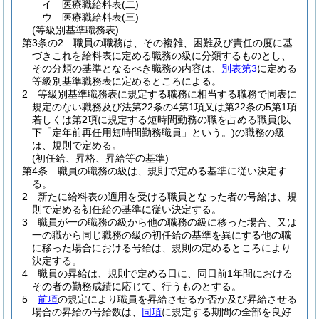
イ
医療職給料表
(二)
ウ
医療職給料表
(三)
(等級別基準職務表)
第3条の2
職員の職務は、その複雑、困難及び責任の度に基
づきこれを給料表に定める職務の級に分類するものとし、
その分類の基準となるべき職務の内容は、
別表第3
に定める
等級別基準職務表に定めるところによる。
2
等級別基準職務表に規定する職務に相当する職務で同表に
規定のない職務及び法第22条の4第1項又は第22条の5第1項
若しくは第2項に規定する短時間勤務の職を占める職員
(以
下「定年前再任用短時間勤務職員」という。)
の職務の級
は、規則で定める。
(初任給、昇格、昇給等の基準)
第4条
職員の職務の級は、規則で定める基準に従い決定す
る。
2
新たに給料表の適用を受ける職員となった者の号給は、規
則で定める初任給の基準に従い決定する。
3
職員が一の職務の級から他の職務の級に移った場合、又は
一の職から同じ職務の級の初任給の基準を異にする他の職
に移った場合における号給は、規則の定めるところにより
決定する。
4
職員の昇給は、規則で定める日に、同日前1年間における
その者の勤務成績に応じて、行うものとする。
5
前項
の規定により職員を昇給させるか否か及び昇給させる
場合の昇給の号給数は、
同項
に規定する期間の全部を良好