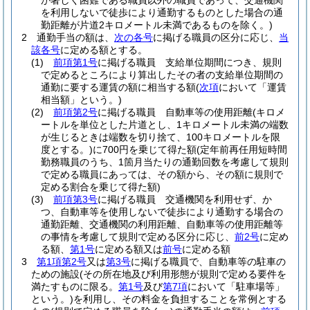
が著しく困難である職員以外の職員であって、交通機関
を利用しないで徒歩により通勤するものとした場合の通
勤距離が片道2キロメートル未満であるものを除く。)
2
通勤手当の額は、
次の各号
に掲げる職員の区分に応じ、
当
該各号
に定める額とする。
(1)
前項第1号
に掲げる職員 支給単位期間につき、規則
で定めるところにより算出したその者の支給単位期間の
通勤に要する運賃の額に相当する額
(
次項
において「運賃
相当額」という。)
(2)
前項第2号
に掲げる職員 自動車等の使用距離
(キロメ
ートルを単位とした片道とし、1キロメートル未満の端数
が生じるときは端数を切り捨て、100キロメートルを限
度とする。)
に700円を乗じて得た額
(定年前再任用短時間
勤務職員のうち、1箇月当たりの通勤回数を考慮して規則
で定める職員にあっては、その額から、その額に規則で
定める割合を乗じて得た額)
(3)
前項第3号
に掲げる職員 交通機関を利用せず、か
つ、自動車等を使用しないで徒歩により通勤する場合の
通勤距離、交通機関の利用距離、自動車等の使用距離等
の事情を考慮して規則で定める区分に応じ、
前2号
に定め
る額、
第1号
に定める額又は
前号
に定める額
3
第1項第2号
又は
第3号
に掲げる職員で、自動車等の駐車の
ための施設
(その所在地及び利用形態が規則で定める要件を
満たすものに限る。
第1号
及び
第7項
において「駐車場等」
という。)
を利用し、その料金を負担することを常例とする