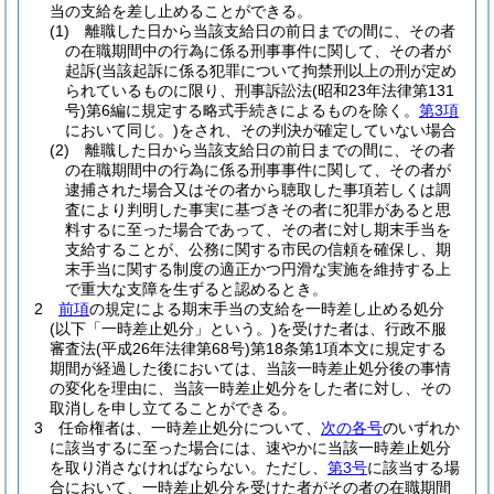
当の支給を差し止めることができる。
(1)
離職した日から当該支給日の前日までの間に、その者
の在職期間中の行為に係る刑事事件に関して、その者が
起訴
(当該起訴に係る犯罪について拘禁刑以上の刑が定め
られているものに限り、刑事訴訟法
(昭和23年法律第131
号)
第6編に規定する略式手続きによるものを除く。
第3項
において同じ。)
をされ、その判決が確定していない場合
(2)
離職した日から当該支給日の前日までの間に、その者
の在職期間中の行為に係る刑事事件に関して、その者が
逮捕された場合又はその者から聴取した事項若しくは調
査により判明した事実に基づきその者に犯罪があると思
料するに至った場合であって、その者に対し期末手当を
支給することが、公務に関する市民の信頼を確保し、期
末手当に関する制度の適正かつ円滑な実施を維持する上
で重大な支障を生ずると認めるとき。
2
前項
の規定による期末手当の支給を一時差し止める処分
(以下「一時差止処分」という。)
を受けた者は、行政不服
審査法
(平成26年法律第68号)
第18条第1項本文に規定する
期間が経過した後においては、当該一時差止処分後の事情
の変化を理由に、当該一時差止処分をした者に対し、その
取消しを申し立てることができる。
3
任命権者は、一時差止処分について、
次の各号
のいずれか
に該当するに至った場合には、速やかに当該一時差止処分
を取り消さなければならない。
ただし、
第3号
に該当する場
合において、一時差止処分を受けた者がその者の在職期間