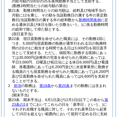
の給与額の100分の25を夜間勤務手当として支給する。
(勤務1時間当たりの給与額の算出)
第21条
勤務1時間当たりの給与額は、給料及び地域手当の
月額に12を乗じ、その額を当該勤務日の属する年の算定勤
務日
(当該勤務日の属する年の総和数から
勤務時間条例
に定
める週休日及び休日を除いた日数をいう。)
に係る勤務時間
の総和で除して得た額とする。
(宿日直手当)
第22条
宿日直勤務を命ぜられた職員には、その勤務1回に
つき、5,000円
(宿直勤務の執務が通常行われる日の執務時
間の2分の1に相当する時間である日は3,000円)
を宿日直手
当として支給する。
ただし、病院等に勤務する医師にあっ
ては30,000円
(診療所の宅直を命ぜられた医師にあっては、
平日3,000円、日曜及び祝日法による休日6,000円)
及び看護
師、准看護師にあっては6,200円並びに水道事業所に勤務す
る職員のうち宿直勤務を命ぜられた職員にあっては6,200円
及び日直勤務を命ぜられた職員にあっては6,600円を支給す
ることができる。
2
前項
の勤務は、
第18条
から
第20条
までの勤務には含まれ
ないものとする。
(期末手当)
第23条
期末手当は、6月1日及び12月1日
(以下この条から
第
23条の3
までにおいてこれらの日を「基準日」という。)
に
それぞれ在職する職員に対して、それぞれ基準日から起算
して15日を超えない範囲内において規則で定める日に支給