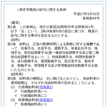
○美作市職員の給与に関する条例
平成17年3月31日
条例第44号
(趣旨)
第1条
この条例は、地方公務員法
(昭和25年法律第261号。
以下「法」という。)
第24条第5項の規定に基づき、職員の
給与に関する事項を定めるものとする。
(給料)
第2条
給料は、正規の勤務時間による勤務に対する報酬であ
って、扶養手当、住居手当、通勤手当、単身赴任手当、地
域手当、初任給調整手当
(第一種初任給調整手当及び第二種
初任給調整手当をいう。)
、特殊勤務手当、時間外勤務手
当、休日勤務手当、夜間勤務手当、宿日直手当、期末手
当、勤勉手当、管理職手当及び管理職員特別勤務手当を除
いたものとする。
(給料表)
第3条
給料表の種類は、次に掲げるとおりとし、各給料表の
適用範囲は、それぞれ当該給料表の定めるところによる。
(1)
行政職給料表
(
別表第1
)
ア
行政職給料表
(一)
イ
行政職給料表
(二)
(2)
医療職給料表
(
別表第2
)
ア
医療職給料表
(一)