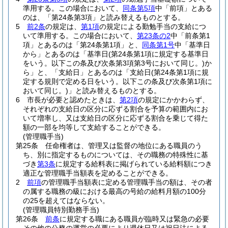
準用する。
この場合において、
同条第5項
中「前項」とある
のは、「第24条第3項」と読み替えるものとする。
5
前2条
の規定は、
第1項
の規定による勤勉手当の支給につ
いて準用する。
この場合において、
第23条の2
中「前条第1
項」とあるのは「第24条第1項」と、
同条第1号
中「基準日
から」とあるのは「基準日
(第24条第1項に規定する基準日
をいう。以下この条及び次条第3項第3号において同じ。)
か
ら」と、「支給日」とあるのは「支給日
(第24条第1項に規
定する規則で定める日をいう。以下この条及び次条第1項に
おいて同じ。)
」と読み替えるものとする。
6
市長が必要と認めたときは、
第2項
の規定にかかわらず、
それぞれの支給日の区分に応ずる割合を予算の範囲内にお
いて増率し、又は支給日の区分に応ずる割合を乗じて得た
額の一部を均等して支給することができる。
(管理職手当)
第25条
任命権者は、管理又は監督の地位にある職員のう
ち、別に指定するものについては、その職務の特殊性に基
づき
第3条
に規定する給料表に掲げられている給料額につき
適正な管理職手当額表を定めることができる。
2
前項
の管理職手当額表に定める管理職手当の額は、その者
の属する職務の級における最高の号給の給料月額の100分
の25を超えてはならない。
(管理職員特別勤務手当)
第26条
前条
に規定する職にある職員が臨時又は緊急の必要