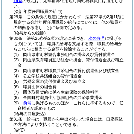
14条
の規定は、定年前再任用短時間勤務職員には適用しな
い。
(会計年度任用職員の給与)
第29条
この条例の規定にかかわらず、法第22条の2第1項に
規定する会計年度任用職員の給与については、他の職員と
の均衡を考慮し、別に条例で定める。
(給与からの控除)
第30条
法第25条第2項の規定に基づき、
次の各号
に掲げる
ものについては、職員の給与を支給する際、職員の給与か
らこれらに相当する金額を控除することができる。
(1)
岡山県市町村総合事務組合の掛金及び貸付償還金
(2)
岡山県教育職員互助組合の掛金、貸付償還金及び積立
金
(3)
岡山県市町村職員共済組合の貸付償還金及び積立金
(4)
公立学校共済組合の貸付償還金
(5)
労働金庫の貸付償還金及び積立金
(6)
職員団体の組合費
(7)
団体取扱契約に係る生命保険の保険料等
(8)
全国町村職員生活協同組合の共済事業掛金
(9)
前号
に掲げるもののほか、これらに準ずるもので、任
命権者が認めるもの
(給与の口座振込)
第31条
給与は、職員から申出があった場合には、口座振込
の方法により支払うことができる。
(委任)