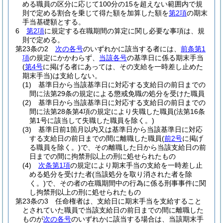
める職員の区分に応じて100分の15を超えない範囲内で規
則で定める割合を乗じて得た額を加算した額を
第2項
の期末
手当基礎額とする。
6
第2項
に規定する在職期間の算定に関し必要な事項は、規
則で定める。
第23条の2
次の各号
のいずれかに該当する者には、
前条第1
項
の規定にかかわらず、
当該各号
の基準日に係る期末手当
(
第4号
に掲げる者にあっては、その支給を一時差し止めた
期末手当)
は支給しない。
(1)
基準日から当該基準日に対応する支給日の前日までの
間に法第29条の規定による懲戒免職の処分を受けた職員
(2)
基準日から当該基準日に対応する支給日の前日までの
間に法第28条第4項の規定により失職した職員
(法第16条
第1号に該当して失職した職員を除く。)
(3)
基準日前1箇月以内又は基準日から当該基準日に対応
する支給日の前日までの間に離職した職員
(
前2号
に掲げ
る職員を除く。)
で、その離職した日から当該支給日の前
日までの間に拘禁刑以上の刑に処せられたもの
(4)
次条第1項
の規定により期末手当の支給を一時差し止
める処分を受けた者
(当該処分を取り消された者を除
く。)
で、その者の在職期間中の行為に係る刑事事件に関
し拘禁刑以上の刑に処せられたもの
第23条の3
任命権者は、支給日に期末手当を支給すること
とされていた職員で当該支給日の前日までの間に離職した
ものが
次の各号
のいずれかに該当する場合は、当該期末手