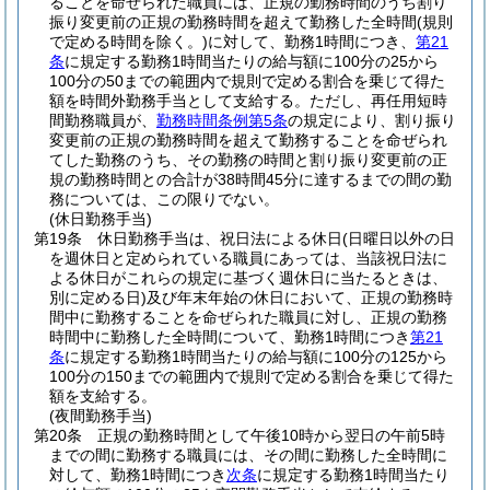
ることを命ぜられた職員には、正規の勤務時間のうち割り
振り変更前の正規の勤務時間を超えて勤務した全時間
(規則
で定める時間を除く。)
に対して、勤務1時間につき、
第21
条
に規定する勤務1時間当たりの給与額に100分の25から
100分の50までの範囲内で規則で定める割合を乗じて得た
額を時間外勤務手当として支給する。
ただし、再任用短時
間勤務職員が、
勤務時間条例第5条
の規定により、割り振り
変更前の正規の勤務時間を超えて勤務することを命ぜられ
てした勤務のうち、その勤務の時間と割り振り変更前の正
規の勤務時間との合計が38時間45分に達するまでの間の勤
務については、この限りでない。
(休日勤務手当)
第19条
休日勤務手当は、祝日法による休日
(日曜日以外の日
を週休日と定められている職員にあっては、当該祝日法に
よる休日がこれらの規定に基づく週休日に当たるときは、
別に定める日)
及び年末年始の休日において、正規の勤務時
間中に勤務することを命ぜられた職員に対し、正規の勤務
時間中に勤務した全時間について、勤務1時間につき
第21
条
に規定する勤務1時間当たりの給与額に100分の125から
100分の150までの範囲内で規則で定める割合を乗じて得た
額を支給する。
(夜間勤務手当)
第20条
正規の勤務時間として午後10時から翌日の午前5時
までの間に勤務する職員には、その間に勤務した全時間に
対して、勤務1時間につき
次条
に規定する勤務1時間当たり