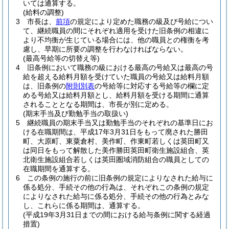
いては通算する。
(給料の調整)
3
市長は、
前項
の規定により定めた職務の級及び号給につい
て、継続職員の間にそれぞれ適用を受けた旧条例の相違に
より不均衡が生じている場合には、他の職員との権衡を考
慮し、早期に所要の調整を行わなければならない。
(最高号給等の切替え等)
4
旧条例において職務の級における最高の号給又は最高の号
給を超える給料月額を受けていた職員の号給又は給料月額
は、旧条例の
附則別表
の号給等に対応する号給等の欄に定
める号給又は給料月額とし、給料月額を受ける期間に通算
されることとなる期間は、市長が別に定める。
(期末手当及び勤勉手当の取扱い)
5
継続職員の期末手当又は勤勉手当のそれぞれの基準日にお
ける在職期間は、平成17年3月31日をもって廃された勝田
町、大原町、東粟倉村、美作町、作東町若しくは英田町又
は同日をもって解散した美作勝田英田町衛生施設組合、英
北衛生施設組合若しくは英田圏域消防組合の職員としての
在職期間を通算する。
6
この条例の施行の前に旧条例の規定によりなされた給与に
係る処分、手続その他の行為は、それぞれこの条例の規定
によりなされた給与に係る処分、手続その他の行為とみな
し、これらに係る期間は、通算する。
(平成19年3月31日までの間における給与条例に関する経過
措置)