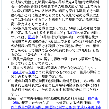
な成績で勤務した職員の昇給の号給数を4号給
(行政職給料
表
(一)
の適用を受ける職員でその職務の級が7級以上である
もの及び同表以外の各給料表の適用を受ける職員でその職
務の級がこれに相当するものとして規則で定める職員にあ
っては3号給)
とすることを標準として規則で定める基準に
従い決定するものとする。
6
55歳
(規則で定める職員にあっては、56歳以上の年齢で規
則で定めるもの)
を超える職員に関する
前項
の規定の適用に
ついては、
同項
中「4号給
(行政職給料表
(一)
の適用を受け
る職員でその職務の級が7級以上であるもの及び同表以外の
各給料表の適用を受ける職員でその職務の級がこれに相当
するものとして規則で定める職員にあっては3号給)
」とあ
るのは、「2号給」とする。
7
職員の昇給は、その属する職務の級における最高の号給を
超えて行うことができない。
8
職員の昇給は、予算の範囲内で行わなければならない。
9
第4項
から
前項
までに規定するもののほか、職員の昇給に
関し必要な事項は、規則で定める。
10
定年前再任用短時間勤務職員の給料月額は、その者に適
用される給料表の定年前再任用短時間勤務職員の欄に掲げ
る給料月額のうち、その者の属する職務の級に応じた額と
する。
第5条
定年前再任用短時間勤務職員の給料月額は、
前条第
10項
の規定にかかわらず、この規定による給料月額に、
美
作市職員の勤務時間、休暇等に関する条例
(平成17年美作市