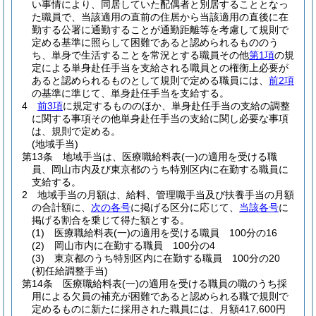
い事情により、同居していた配偶者と別居することとなっ
た職員で、当該適用の直前の住居から当該適用の直後に在
勤する公署に通勤することが通勤距離等を考慮して規則で
定める基準に照らして困難であると認められるもののう
ち、単身で生活することを常況とする職員その他
第1項
の規
定による単身赴任手当を支給される職員との権衡上必要が
あると認められるものとして規則で定める職員には、
前2項
の基準に準じて、単身赴任手当を支給する。
4
前3項
に規定するもののほか、単身赴任手当の支給の調整
に関する事項その他単身赴任手当の支給に関し必要な事項
は、規則で定める。
(地域手当)
第13条
地域手当は、医療職給料表
(一)
の適用を受ける職
員、岡山市内及び東京都のうち特別区内に在勤する職員に
支給する。
2
地域手当の月額は、給料、管理職手当及び扶養手当の月額
の合計額に、
次の各号
に掲げる区分に応じて、
当該各号
に
掲げる割合を乗じて得た額とする。
(1)
医療職給料表
(一)
の適用を受ける職員 100分の16
(2)
岡山市内に在勤する職員 100分の4
(3)
東京都のうち特別区内に在勤する職員 100分の20
(初任給調整手当)
第14条
医療職給料表
(一)
の適用を受ける職員の職のうち採
用による欠員の補充が困難であると認められる職で規則で
定めるものに新たに採用された職員には、月額417,600円