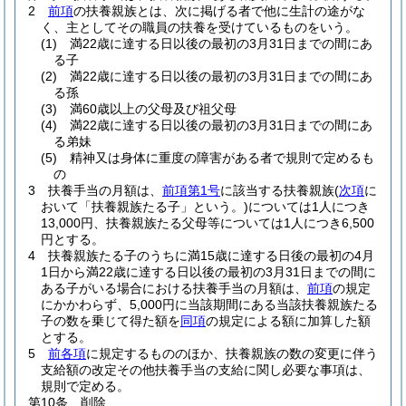
2
前項
の扶養親族とは、次に掲げる者で他に生計の途がな
く、主としてその職員の扶養を受けているものをいう。
(1)
満22歳に達する日以後の最初の3月31日までの間にあ
る子
(2)
満22歳に達する日以後の最初の3月31日までの間にあ
る孫
(3)
満60歳以上の父母及び祖父母
(4)
満22歳に達する日以後の最初の3月31日までの間にあ
る弟妹
(5)
精神又は身体に重度の障害がある者で規則で定めるも
の
3
扶養手当の月額は、
前項第1号
に該当する扶養親族
(
次項
に
おいて「扶養親族たる子」という。)
については1人につき
13,000円、扶養親族たる父母等については1人につき6,500
円とする。
4
扶養親族たる子のうちに満15歳に達する日後の最初の4月
1日から満22歳に達する日以後の最初の3月31日までの間に
ある子がいる場合における扶養手当の月額は、
前項
の規定
にかかわらず、5,000円に当該期間にある当該扶養親族たる
子の数を乗じて得た額を
同項
の規定による額に加算した額
とする。
5
前各項
に規定するもののほか、扶養親族の数の変更に伴う
支給額の改定その他扶養手当の支給に関し必要な事項は、
規則で定める。
第10条
削除