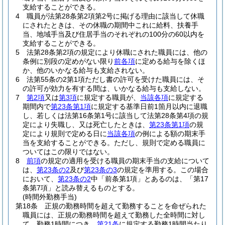
支給することができる。
4
職員が法第28条第2項第2号に掲げる理由に該当して休職
にされたときは、その休職の期間中これに給料、扶養手
当、地域手当及び住居手当のそれぞれの100分の60以内を
支給することができる。
5
法第28条第2項の規定により休職にされた職員には、他の
条例に別段の定めがない限り
前各項
に定める給与を除くほ
か、他のいかなる給与も支給されない。
6
法第55条の2第1項ただし書の許可を受けた職員には、そ
の許可が効力を有する間は、いかなる給与も支給しない。
7
第2項
又は
第3項
に規定する職員が、
当該各項
に規定する
期間内で
第23条第1項
に規定する基準日前1箇月以内に退職
し、若しくは法第16条第1号に該当して法第28条第4項の規
定により失職し、又は死亡したときは、
第23条第1項
の規
定により規則で定める日に
当該各項
の例による額の期末手
当を支給することができる。
ただし、規則で定める職員に
ついてはこの限りではない。
8
前項
の規定の適用を受ける職員の期末手当の支給について
は、
第23条の2
及び
第23条の3
の規定を準用する。
この場合
において、
第23条の2
中「前条第1項」とあるのは、「第17
条第7項」と読み替えるものとする。
(時間外勤務手当)
第18条
正規の勤務時間を超えて勤務することを命ぜられた
職員には、正規の勤務時間を超えて勤務した全時間に対し
て、勤務1時間につき、
第21条
に規定する勤務1時間当たり