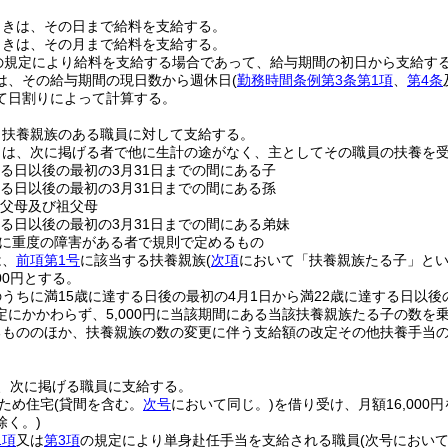
ときは、その日まで給料を支給する。
ときは、その月まで給料を支給する。
の規定により給料を支給する場合であって、給与期間の初日から支給す
は、その給与期間の現日数から週休日
(
勤務時間条例第3条第1項
、
第4条
て日割りによって計算する。
、扶養親族のある職員に対して支給する。
とは、次に掲げる者で他に生計の途がなく、主としてその職員の扶養を
する日以後の最初の3月31日までの間にある子
する日以後の最初の3月31日までの間にある孫
の父母及び祖父母
する日以後の最初の3月31日までの間にある弟妹
に重度の障害がある者で規則で定めるもの
は、
前項第1号
に該当する扶養親族
(
次項
において「扶養親族たる子」とい
00円とする。
うちに満15歳に達する日後の最初の4月1日から満22歳に達する日以後
定にかかわらず、5,000円に当該期間にある当該扶養親族たる子の数を
るもののほか、扶養親族の数の変更に伴う支給額の改定その他扶養手当
、次に掲げる職員に支給する。
ため住宅
(貸間を含む。
次号
において同じ。)
を借り受け、月額16,000
除く。)
1項
又は
第3項
の規定により単身赴任手当を支給される職員
(次号におい