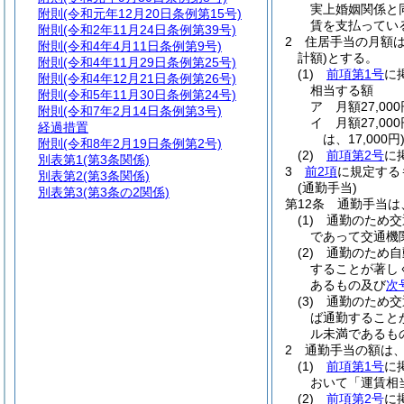
実上婚姻関係と
附則
(令和元年12月20日条例第15号)
賃を支払ってい
附則
(令和2年11月24日条例第39号)
2
住居手当の月額
附則
(令和4年4月11日条例第9号)
計額)
とする。
附則
(令和4年11月29日条例第25号)
(1)
前項第1号
に
附則
(令和4年12月21日条例第26号)
相当する額
附則
(令和5年11月30日条例第24号)
ア
月額27,0
附則
(令和7年2月14日条例第3号)
イ
月額27,0
経過措置
は、17,000円
附則
(令和8年2月19日条例第2号)
(2)
前項第2号
に
別表第1
(第3条関係)
3
前2項
に規定する
別表第2
(第3条関係)
(通勤手当)
別表第3
(第3条の2関係)
第12条
通勤手当は
(1)
通勤のため交
であって交通機
(2)
通勤のため自
することが著し
あるもの及び
次
(3)
通勤のため交
ば通勤すること
ル未満であるも
2
通勤手当の額は
(1)
前項第1号
に
おいて「運賃相
(2)
前項第2号
に