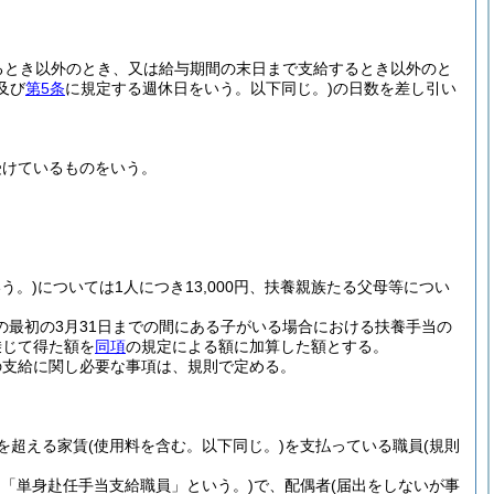
るとき以外のとき、又は給与期間の末日まで支給するとき以外のと
及び
第5条
に規定する週休日をいう。以下同じ。)
の日数を差し引い
受けているものをいう。
う。)
については1人につき13,000円、扶養親族たる父母等につい
の最初の3月31日までの間にある子がいる場合における扶養手当の
乗じて得た額を
同項
の規定による額に加算した額とする。
の支給に関し必要な事項は、規則で定める。
円を超える家賃
(使用料を含む。以下同じ。)
を支払っている職員
(規則
て「単身赴任手当支給職員」という。)
で、配偶者
(届出をしないが事