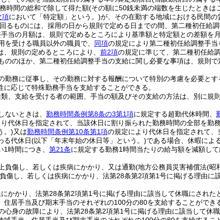
務時間の総和で除して得た額
(その額に50銭未満の端数を生じたときは
次項
において「特定額」という。)
が、その在勤する地域における民間の
回るものには、採用の日から規則で定める日までの間、第二種初任給調
整手当の月額は、規則で定めるところにより基準額と特定額との差額を
用を受ける職員以外の職員で、
同項
の規定により第二種初任給調整手当
は、規則の定めるところにより、
前2項
の規定に準じて、第二種初任給
もののほか、第二種初任給調整手当の支給に関し必要な事項は、規則で
の勤務に従事し、その勤務に対する報酬について特別の考慮を必要とす
性に応じて特殊勤務手当を支給することができる。
種類、支給を受ける者の範囲、手当の額及びその支給の方法は、別に規
しないときは、
勤務時間条例第8条の3第1項
に規定する超勤代休時間、
より代休日を指定されて、当該休日に割り振られた勤務時間の全部を勤
う。)
又は
勤務時間条例第10条第1項
の規定により代休日を指定されて、
わる代休日
(以下「年末年始の休日等」という。)
である場合、休暇によ
い1時間につき、
第21条
に規定する勤務1時間当たりの給与額を減額して
上負傷し、若しくは疾病にかかり、又は通勤
(地方公務員災害補償法
(昭
負傷し、若しくは疾病にかかり、法第28条第2項第1号に掲げる理由に
にかかり、法第28条第2項第1号に掲げる理由に該当して休職にされた
、住居手当及び期末手当のそれぞれの100分の80を支給することができ
の心身の故障により、法第28条第2項第1号に掲げる理由に該当して休