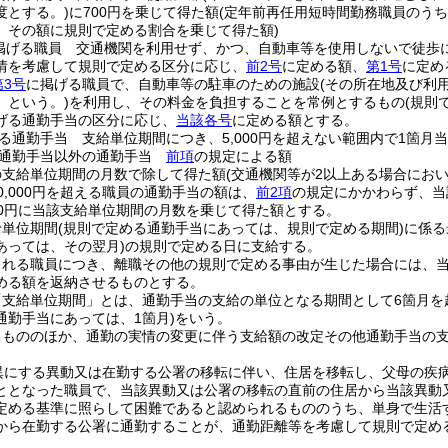
度とする。)
に700円を乗じて得た額
(定年前再任用短時間勤務職員のう
、その額に規則で定める割合を乗じて得た額)
掲げる職員 交通機関を利用せず、かつ、自動車等を使用しないで徒歩
情を考慮して規則で定める区分に応じ、
前2号
に定める額、
第1号
に定め
第3号
に掲げる職員で、自動車等の駐車のための施設
(その所在地及び利
」という。)
を利用し、その料金を負担することを常例とするもの
(規則
げる通勤手当の区分に応じ、
当該各号
に定める額とする。
る通勤手当 支給単位期間につき、5,000円を超えない範囲内で1箇
る通勤手当以外の通勤手当
前項
の規定による額
の支給単位期間の月数で除して得た額
(交通機関等が2以上ある場合にお
0,000円を超える職員の通勤手当の額は、
前2項
の規定にかかわらず、当
000円に当該支給単位期間の月数を乗じて得た額とする。
給単位期間
(規則で定める通勤手当にあっては、規則で定める期間)
に係る
あっては、その翌月)
の規則で定める日に支給する。
される職員につき、離職その他の規則で定める事由が生じた場合には、
める額を返納させるものとする。
「支給単位期間」とは、通勤手当の支給の単位となる期間として6箇月を
通勤手当にあっては、1箇月)
をいう。
るもののほか、通勤の実情の変更に伴う支給額の改定その他通勤手当の
異にする異動又は在勤する公署の移転に伴い、住居を移転し、父母の疾
ととなった職員で、当該異動又は公署の移転の直前の住居から当該異動
定める基準に照らして困難であると認められるもののうち、単身で生活
から在勤する公署に通勤することが、通勤距離等を考慮して規則で定め