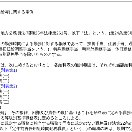
の給与に関する条例
、地方公務員法
(昭和25年法律第261号。以下「法」という。)
第24条第
規の勤務時間による勤務に対する報酬であって、扶養手当、住居手当、
種初任給調整手当をいう。)
、特殊勤務手当、時間外勤務手当、休日勤務
特別勤務手当を除いたものとする。
類は、次に掲げるとおりとし、各給料表の適用範囲は、それぞれ当該給
(
別表第1
)
表
(一)
表
(二)
(
別表第2
)
表
(一)
表
(二)
表
(三)
)
務は、その複雑、困難及び責任の度に基づきこれを給料表に定める職務
める等級別基準職務表に定めるところによる。
に規定する職務に相当する職務で同表に規定のない職務及び法第22条の4
(以下「定年前再任用短時間勤務職員」という。)
の職務の級は、規則で