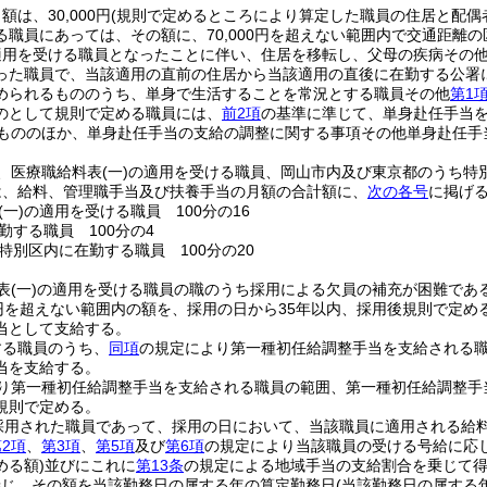
は、30,000円
(規則で定めるところにより算定した職員の住居と配偶
る職員にあっては、その額に、70,000円を超えない範囲内で交通距離
適用を受ける職員となったことに伴い、住居を移転し、父母の疾病その
った職員で、当該適用の直前の住居から当該適用の直後に在勤する公署
められるもののうち、単身で生活することを常況とする職員その他
第1
のとして規則で定める職員には、
前2項
の基準に準じて、単身赴任手当
もののほか、単身赴任手当の支給の調整に関する事項その他単身赴任手
、医療職給料表
(一)
の適用を受ける職員、岡山市内及び東京都のうち特
は、給料、管理職手当及び扶養手当の月額の合計額に、
次の各号
に掲げ
(一)
の適用を受ける職員 100分の16
勤する職員 100分の4
特別区内に在勤する職員 100分の20
表
(一)
の適用を受ける職員の職のうち採用による欠員の補充が困難であ
600円を超えない範囲内の額を、採用の日から35年以内、採用後規則で定
当として支給する。
する職員のうち、
同項
の規定により第一種初任給調整手当を支給される
当を支給する。
り第一種初任給調整手当を支給される職員の範囲、第一種初任給調整手
規則で定める。
採用された職員であって、採用の日において、当該職員に適用される給
2項
、
第3項
、
第5項
及び
第6項
の規定により当該職員の受ける号給に応
める額)
並びにこれに
第13条
の規定による地域手当の支給割合を乗じて
乗じ、その額を当該勤務日の属する年の算定勤務日
(当該勤務日の属する