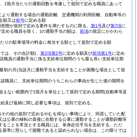
ち、1箇月当たりの通勤回数を考慮して規則で定める職員にあって
により通勤する場合の通勤距離、交通機関の利用距離、自動車等の
る額又は
前号
に定める額
用形態が規則で定める要件を満たすものに限る。
第1号
及び
第7項
に
で定める職員を除く。)
の通勤手当の額は、
前項
の規定にかかわら
月当たりの駐車場等の料金に相当する額として規則で定める額
いては、その合計額)
、
第2項第2号
に定める額及び
前項第1号
に定め
該職員の通勤手当に係る支給単位期間のうち最も長い支給単位期
最初の月
(当該月に通勤手当を支給することが困難な場合として規
当該職員に、支給単位期間のうちこれらの事由が生じた後の期間を
超えない範囲内で1箇月を単位として規則で定める期間
(自動車等及
支給及び返納に関し必要な事項は、規則で定める。
病その他の規則で定めるやむを得ない事情により、同居していた配
又は公署の移転の直後に在勤する公署に通勤することが通勤距離等
することを常況とする職員には、単身赴任手当を支給する。
ただ
る基準に照らして困難であると認められない場合は、この限りでは