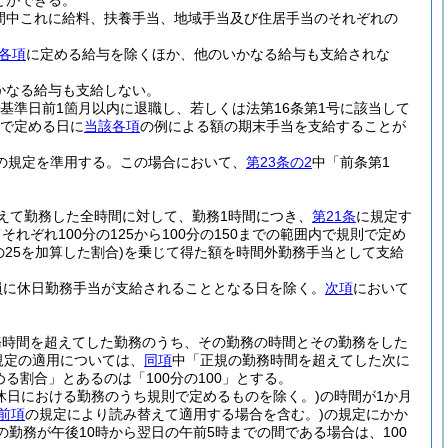
とができる。
期間中これに給料、扶養手当、地域手当及び住居手当のそれぞれの
各項
に定める給与を除くほか、他のいかなる給与も支給されな
かなる給与も支給しない。
基準日前1箇月以内に退職し、若しくは法第16条第1号に該当して
で定める日に
当該各項
の例による額の期末手当を支給することが
の規定を準用する。
この場合において、
第23条の2
中「前条第1
えて勤務した全時間に対して、勤務1時間につき、
第21条
に規定す
ぞれ100分の125から100分の150までの範囲内で規則で定め
25を加算した割合)
を乗じて得た額を時間外勤務手当として支給
員に休日勤務手当が支給されることとなる日を除く。
次項
において
務時間を超えてした勤務のうち、その勤務の時間とその勤務をした
規定の適用については、
同項
中「正規の勤務時間を超えてした次に
める割合」とあるのは「100分の100」とする。
週休日における勤務のうち規則で定めるものを除く。)
の時間が1か月
前項
の規定により読み替えて適用する場合を含む。)
の規定にかか
その勤務が午後10時から翌日の午前5時までの間である場合は、100