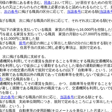
同様の事情にある者を含む。
同条
において同じ。)
が居住するための住宅
るもの又はこれらのものと権衡上必要があると認められるものとして、
は、
次の各号
に掲げる職員の区分に応じて、
当該各号
に定める額
(
当該各
掲げる職員 次に掲げる職員の区分に応じて、それぞれ次に定める額
(
00円以下の家賃を支払っている職員 家賃の月額から16,000円を控除した
00円を超える家賃を支払っている職員 家賃の月額から27,000円を控除し
)
を11,000円に加算した額
掲げる職員
前号
の規定の例により算出した額の2分の1に相当する額
(
もののほか、住居手当の支給に関し必要な事項は、規則で定める。
、次に掲げる職員に支給する。
通機関を利用してその運賃を負担することを常例とする職員
(交通機関
関を利用しないで徒歩により通勤するものとした場合の通勤距離が片道
動車その他交通の用具で規則で定めるもの
(以下「自動車等」という。)
く困難である職員以外の職員であって自動車等を使用しないで徒歩によ
号
に掲げる職員を除く。)
通機関を利用してその運賃を負担し、かつ、自動車等を使用することを
が著しく困難である職員以外の職員であって、交通機関を利用しないで
のを除く。)
、
次の各号
に掲げる職員の区分に応じ、
当該各号
に定める額とする。
掲げる職員 支給単位期間につき、規則で定めるところにより算出した
当額」という。)
掲げる職員 自動車等の使用距離
(キロメートルを単位とした片道とし、