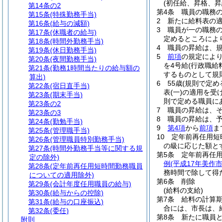
(初任給、昇格、昇
第14条の2
第4条
職員の職務
第15条
(特殊勤務手当)
2
新たに給料表の
第16条
(給与の減額)
3
職員が一の職務
第17条
(休職者の給与)
定めるところによ
第18条
(時間外勤務手当)
4
職員の昇給は、
第19条
(休日勤務手当)
5
前項
の規定によ
第20条
(夜間勤務手当)
を4号給
(行政職給
第21条
(勤務1時間当たりの給与額の
するものとして規
算出)
6
55歳
(規則で定め
第22条
(宿日直手当)
表
(一)
の適用を受
第23条
(期末手当)
則で定める職員にあ
第23条の2
7
職員の昇給は、
第23条の3
8
職員の昇給は、
第24条
(勤勉手当)
9
第4項
から
前項
ま
第25条
(管理職手当)
10
定年前再任用短
第26条
(管理職員特別勤務手当)
の級に応じた額と
第27条
(時間外勤務手当等に関する規
第5条
定年前再任
定の除外)
例
(平成17年美作
第28条
(定年前再任用短時間勤務職員
務時間で除して得
についての適用除外)
第6条
削除
第29条
(会計年度任用職員の給与)
(給料の支給)
第30条
(給与からの控除)
第7条
給料の計算
第31条
(給与の口座振込)
合には、市長は、
第32条
(委任)
第8条
新たに職員
附則