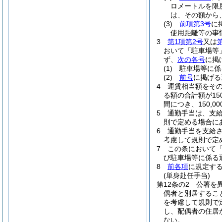
ロメートルを限
は、その額から
(3)
前項第3号
に
使用距離等の事
3
第1項第2号
又は
おいて「駐車場等
ず、
次の各号
に掲
(1)
駐車場等に係
(2)
前号
に掲げ
4
運賃相当額をそ
る額の合計額が15
間につき、150,
5
通勤手当は、支
則で定める場合に
6
通勤手当を支給
考慮して規則で定
7
この条において
び駐車場等に係る
8
前各項
に規定す
(単身赴任手当)
第12条の2
公署を
偶者と別居するこ
を考慮して規則で
し、配偶者の住居
ない。