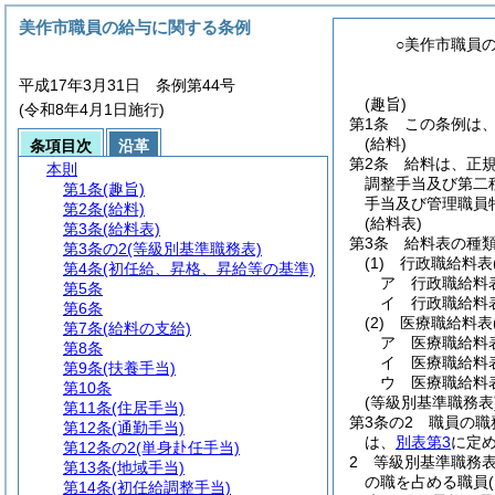
美作市職員の給与に関する条例
○美作市職員
平成17年3月31日 条例第44号
(趣旨)
(令和8年4月1日施行)
第1条
この条例は
(給料)
条項目次
沿革
第2条
給料は、正
本則
調整手当及び第二
第1条
(趣旨)
手当及び管理職員
第2条
(給料)
(給料表)
第3条
(給料表)
第3条
給料表の種
第3条の2
(等級別基準職務表)
(1)
行政職給料表
第4条
(初任給、昇格、昇給等の基準)
ア
行政職給料
第5条
イ
行政職給料
第6条
(2)
医療職給料表
第7条
(給料の支給)
ア
医療職給料
第8条
イ
医療職給料
第9条
(扶養手当)
ウ
医療職給料
第10条
(等級別基準職務表
第11条
(住居手当)
第3条の2
職員の職
第12条
(通勤手当)
は、
別表第3
に定
第12条の2
(単身赴任手当)
2
等級別基準職務表
第13条
(地域手当)
の職を占める職員
第14条
(初任給調整手当)