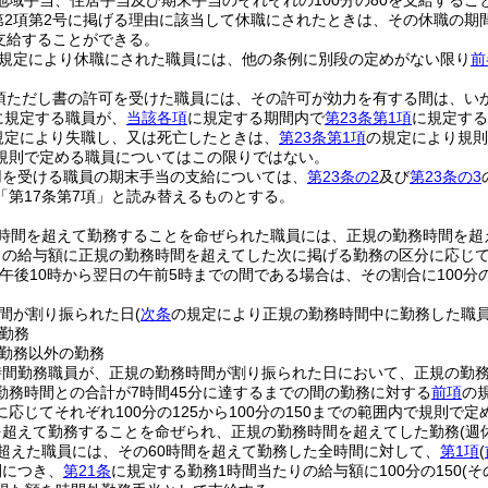
地域手当、住居手当及び期末手当のそれぞれの100分の80を支給するこ
第2項第2号に掲げる理由に該当して休職にされたときは、その休職の
を支給することができる。
の規定により休職にされた職員には、他の条例に別段の定めがない限り
前
1項ただし書の許可を受けた職員には、その許可が効力を有する間は、い
に規定する職員が、
当該各項
に規定する期間内で
第23条第1項
に規定する
の規定により失職し、又は死亡したときは、
第23条第1項
の規定により規則
規則で定める職員についてはこの限りではない。
用を受ける職員の期末手当の支給については、
第23条の2
及び
第23条の3
「第17条第7項」と読み替えるものとする。
時間を超えて勤務することを命ぜられた職員には、正規の勤務時間を超
の給与額に正規の勤務時間を超えてした次に掲げる勤務の区分に応じてそれ
が午後10時から翌日の午前5時までの間である場合は、その割合に100分の
間が割り振られた日
(
次条
の規定により正規の勤務時間中に勤務した職
勤務
勤務以外の勤務
時間勤務職員が、正規の勤務時間が割り振られた日において、正規の勤
勤務時間との合計が7時間45分に達するまでの間の勤務に対する
前項
の
応じてそれぞれ100分の125から100分の150までの範囲内で規則で定
を超えて勤務することを命ぜられ、正規の勤務時間を超えてした勤務
(
を超えた職員には、その60時間を超えて勤務した全時間に対して、
第1項
(
間につき、
第21条
に規定する勤務1時間当たりの給与額に100分の150
(