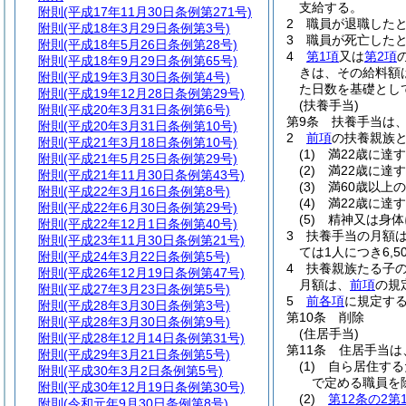
支給する。
附則
(平成17年11月30日条例第271号)
2
職員が退職した
附則
(平成18年3月29日条例第3号)
3
職員が死亡した
附則
(平成18年5月26日条例第28号)
4
第1項
又は
第2項
附則
(平成18年9月29日条例第65号)
きは、その給料額
附則
(平成19年3月30日条例第4号)
た日数を基礎とし
附則
(平成19年12月28日条例第29号)
(扶養手当)
附則
(平成20年3月31日条例第6号)
第9条
扶養手当は
附則
(平成20年3月31日条例第10号)
2
前項
の扶養親族
附則
(平成21年3月18日条例第10号)
(1)
満22歳に達
附則
(平成21年5月25日条例第29号)
(2)
満22歳に達
附則
(平成21年11月30日条例第43号)
(3)
満60歳以上
附則
(平成22年3月16日条例第8号)
(4)
満22歳に達
附則
(平成22年6月30日条例第29号)
(5)
精神又は身体
附則
(平成22年12月1日条例第40号)
3
扶養手当の月額
附則
(平成23年11月30日条例第21号)
ては1人につき6,5
附則
(平成24年3月22日条例第5号)
4
扶養親族たる子の
附則
(平成26年12月19日条例第47号)
月額は、
前項
の規
附則
(平成27年3月23日条例第5号)
5
前各項
に規定す
附則
(平成28年3月30日条例第3号)
第10条
削除
附則
(平成28年3月30日条例第9号)
(住居手当)
附則
(平成28年12月14日条例第31号)
第11条
住居手当は
附則
(平成29年3月21日条例第5号)
(1)
自ら居住する
附則
(平成30年3月2日条例第5号)
で定める職員を
附則
(平成30年12月19日条例第30号)
(2)
第12条の2第
附則
(令和元年9月30日条例第8号)