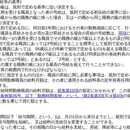
給等の基準)
の級は、規則で定める基準に従い決定する。
適用を受ける職員となった者の号給は、規則で定める初任給の基準に従
の級から他の職務の級に移った場合、又は一の職から同じ職務の級の初
り決定する。
規則で定める日に、同日前1年間におけるその者の勤務成績に応じて、行
り職員を昇給させるか否か及び昇給させる場合の昇給の号給数は、
同項
料表
(一)
の適用を受ける職員でその職務の級が7級以上であるもの及び
則で定める職員にあっては3号給)
とすることを標準として規則で定める
る職員にあっては、56歳以上の年齢で規則で定めるもの)
を超える職員
ける職員でその職務の級が7級以上であるもの及び同表以外の各給料表
っては3号給)
」とあるのは、「2号給」とする。
その属する職務の級における最高の号給を超えて行うことができない。
予算の範囲内で行わなければならない。
でに規定するもののほか、職員の昇給に関し必要な事項は、規則で定め
時間勤務職員の給料月額は、その者に適用される給料表の定年前再任用
する。
用短時間勤務職員の給料月額は、
前条第10項
の規定にかかわらず、この
市条例第35号。以下「勤務時間条例」という。)
第2条第3項
又は
第4項
の
た数を乗じて得た額とする。
期間
(以下「給与期間」という。)
は、月の1日から末日までとし、規則で
給与期間を短縮し、又は給料の支給日を変更することができる。
となった者には、その就職の日から給料を支給し、昇給、降給等により