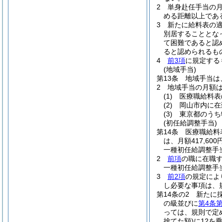
2
単身赴任手当の月額
める距離以上であ
3
新たに給料表の
別居することとな
て困難であると認
ると認められるも
4
前3項
に規定する
(地域手当)
第13条
地域手当は
2
地域手当の月額
(1)
医療職給料表
(2)
岡山市内に在
(3)
東京都のうち
(初任給調整手当)
第14条
医療職給料
は、月額417,
一種初任給調整手
2
前項
の職に在職
一種初任給調整手
3
前2項
の規定によ
し必要な事項は、
第14条の2
新たに
の級並びに
第4条第
っては、規則で定
捨てた額)
に12を