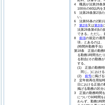
給料、扶養手当、
4
職員が法第28条
100分の60以内
5
法第28条第2項
い。
6
法第55条の2第
7
第2項
又は
第3項
法第28条第4項
できる。
ただし、
8
前項
の規定の適
項」とあるのは、
(時間外勤務手当)
第18条
正規の勤務
る勤務1時間当たり
る割合
(その勤務
する。
(1)
正規の勤務時
同じ。)
における
(2)
前号
に掲げる
2
定年前再任用短
日における正規の
掲げる勤務の区分に
3
正規の勤務時間
について60時間
わらず、勤務1時