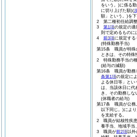
をいう。)
に係る勤
に切り上げた額)
(
額」という。)
を下
2
第二種初任給調
3
第1項
の規定の適
則で定めるものに
4
前3項
に規定する
(特殊勤務手当)
第15条
職員が特殊
ときは、その特殊
2
特殊勤務手当の
(給与の減額)
第16条
職員が勤務
条第1項
の規定に
よる休日等」とい
は、当該休日に代
き、その勤務しな
(休職者の給与)
第17条
職員が公務
以下同じ。)
により
を支給する。
2
職員が結核性疾患
養手当、地域手当
3
職員が
前2項
以外