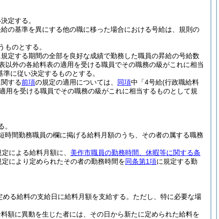
い決定する。
任給の基準を異にする他の職に移った場合における号給は、規則の
うものとする。
に規定する期間の全部を良好な成績で勤務した職員の昇給の号給数
同表以外の各給料表の適用を受ける職員でその職務の級がこれに相当
基準に従い決定するものとする。
に関する
前項
の規定の適用については、
同項
中「4号給
(行政職給料
の適用を受ける職員でその職務の級がこれに相当するものとして規
る。
短時間勤務職員の欄に掲げる給料月額のうち、その者の属する職務
規定による給料月額に、
美作市職員の勤務時間、休暇等に関する条
規定により定められたその者の勤務時間を
同条第1項
に規定する勤
定める給料の支給日に給料月額を支給する。
ただし、特に必要な場
給料額に異動を生じた者には、その日から新たに定められた給料を