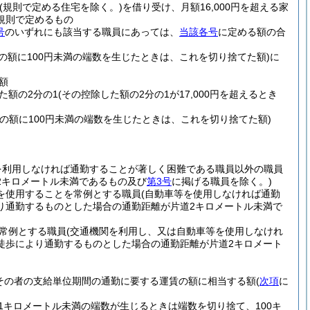
(規則で定める住宅を除く。)
を借り受け、月額16,000円を超える家
規則で定めるもの
号
のいずれにも該当する職員にあっては、
当該各号
に定める額の合
その額に100円未満の端数を生じたときは、これを切り捨てた額)
に
額
た額の2分の1
(その控除した額の2分の1が17,000円を超えるとき
その額に100円未満の端数を生じたときは、これを切り捨てた額)
を利用しなければ通勤することが著しく困難である職員以外の職員
2キロメートル未満であるもの及び
第3号
に掲げる職員を除く。)
を使用することを常例とする職員
(自動車等を使用しなければ通勤
り通勤するものとした場合の通勤距離が片道2キロメートル未満で
常例とする職員
(交通機関を利用し、又は自動車等を使用しなけれ
徒歩により通勤するものとした場合の通勤距離が片道2キロメート
その者の支給単位期間の通勤に要する運賃の額に相当する額
(
次項
に
1キロメートル未満の端数が生じるときは端数を切り捨て、100キ