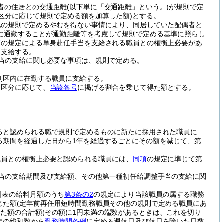
者の住居との交通距離
(以下単に「交通距離」という。)
が規則で定
の区分に応じて規則で定める額を加算した額)
とする。
他の規則で定めるやむを得ない事情により、同居していた配偶者と
に通勤することが通勤距離等を考慮して規則で定める基準に照らし
項
の規定による単身赴任手当を支給される職員との権衡上必要があ
を支給する。
当の支給に関し必要な事項は、規則で定める。
別区内に在勤する職員に支給する。
る区分に応じて、
当該各号
に掲げる割合を乗じて得た額とする。
ると認められる職で規則で定めるものに新たに採用された職員に
める期間を経過した日から1年を経過するごとにその額を減じて、第
職員との権衡上必要と認められる職員には、
同項
の規定に準じて第
当の支給期間及び支給額、その他第一種初任給調整手当の支給に関
料表の給料月額のうち
第3条の2
の規定により当該職員の属する職務
じた額
(定年前再任用短時間勤務職員その他の規則で定める職員にあ
得た額の合計額
(その額に1円未満の端数があるときは、これを切り
年の総和数から
勤務時間条例
に定める週休日及び休日を除いた日数