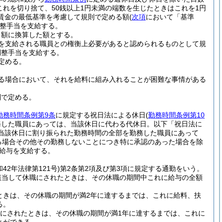
これを切り捨て、50銭以上1円未満の端数を生じたときはこれを1円
賃金の最低基準を考慮して規則で定める額
(
次項
において「基準
整手当を支給する。
月額に換算した額とする。
を支給される職員との権衡上必要があると認められるものとして規
調整手当を支給する。
定める。
る場合において、それを給料に組み入れることが困難な事情がある
則で定める。
勤務時間条例第9条
に規定する祝日法による休日
(
勤務時間条例第10
務した職員にあっては、当該休日に代わる代休日。以下「祝日法に
当該休日に割り振られた勤務時間の全部を勤務した職員にあって
る場合その他その勤務しないことにつき特に承認のあった場合を除
給与を支給する。
和42年法律第121号)
第2条第2項及び第3項に規定する通勤をいう。
該当して休職にされたときは、その休職の期間中これに給与の全額
ときは、その休職の期間が満2年に達するまでは、これに給料、扶
る。
職にされたときは、その休職の期間が満1年に達するまでは、これに