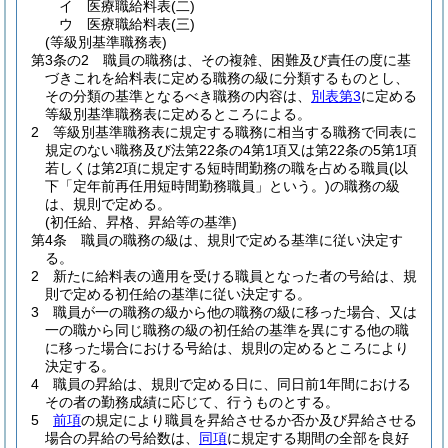
イ
医療職給料表
(二)
ウ
医療職給料表
(三)
(等級別基準職務表)
第3条の2
職員の職務は、その複雑、困難及び責任の度に基
づきこれを給料表に定める職務の級に分類するものとし、
その分類の基準となるべき職務の内容は、
別表第3
に定める
等級別基準職務表に定めるところによる。
2
等級別基準職務表に規定する職務に相当する職務で同表に
規定のない職務及び法第22条の4第1項又は第22条の5第1項
若しくは第2項に規定する短時間勤務の職を占める職員
(以
下「定年前再任用短時間勤務職員」という。)
の職務の級
は、規則で定める。
(初任給、昇格、昇給等の基準)
第4条
職員の職務の級は、規則で定める基準に従い決定す
る。
2
新たに給料表の適用を受ける職員となった者の号給は、規
則で定める初任給の基準に従い決定する。
3
職員が一の職務の級から他の職務の級に移った場合、又は
一の職から同じ職務の級の初任給の基準を異にする他の職
に移った場合における号給は、規則の定めるところにより
決定する。
4
職員の昇給は、規則で定める日に、同日前1年間における
その者の勤務成績に応じて、行うものとする。
5
前項
の規定により職員を昇給させるか否か及び昇給させる
場合の昇給の号給数は、
同項
に規定する期間の全部を良好