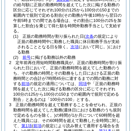
の給与額に正規の勤務時間を超えてした次に掲げる勤務の
区分に応じてそれぞれ100分の125から100分の150までの
範囲内で規則で定める割合
(その勤務が午後10時から翌日の
午前5時までの間である場合は、その割合に100分の25を加
算した割合)
を乗じて得た額を時間外勤務手当として支給す
る。
(1)
正規の勤務時間が割り振られた日
(
次条
の規定により
正規の勤務時間中に勤務した職員に休日勤務手当が支給
されることとなる日を除く。
次項
において同じ。)
におけ
る勤務
(2)
前号
に掲げる勤務以外の勤務
2
定年前再任用短時間勤務職員が、正規の勤務時間が割り振
られた日において、正規の勤務時間を超えてした勤務のう
ち、その勤務の時間とその勤務をした日における正規の勤
務時間との合計が7時間45分に達するまでの間の勤務に対
する
前項
の規定の適用については、
同項
中「正規の勤務時
間を超えてした次に掲げる勤務の区分に応じてそれぞれ
100分の125から100分の150までの範囲内で規則で定める
割合」とあるのは「100分の100」とする。
3
正規の勤務時間を超えて勤務することを命ぜられ、正規の
勤務時間を超えてした勤務
(週休日における勤務のうち規則
で定めるものを除く。)
の時間が1か月について60時間を超
えた職員には、その60時間を超えて勤務した全時間に対し
て、
第1項
(
前項
の規定により読み替えて適用する場合を含