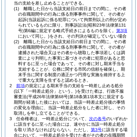
当の支給を差し止めることができる。
(1)
離職した日から当該支給日の前日までの間に、その者
の在職期間中の行為に係る刑事事件に関して、その者が
起訴
(当該起訴に係る犯罪について拘禁刑以上の刑が定め
られているものに限り、刑事訴訟法
(昭和23年法律第131
号)
第6編に規定する略式手続きによるものを除く。
第3項
において同じ。)
をされ、その判決が確定していない場合
(2)
離職した日から当該支給日の前日までの間に、その者
の在職期間中の行為に係る刑事事件に関して、その者が
逮捕された場合又はその者から聴取した事項若しくは調
査により判明した事実に基づきその者に犯罪があると思
料するに至った場合であって、その者に対し期末手当を
支給することが、公務に関する市民の信頼を確保し、期
末手当に関する制度の適正かつ円滑な実施を維持する上
で重大な支障を生ずると認めるとき。
2
前項
の規定による期末手当の支給を一時差し止める処分
(以下「一時差止処分」という。)
を受けた者は、行政不服
審査法
(平成26年法律第68号)
第18条第1項本文に規定する
期間が経過した後においては、当該一時差止処分後の事情
の変化を理由に、当該一時差止処分をした者に対し、その
取消しを申し立てることができる。
3
任命権者は、一時差止処分について、
次の各号
のいずれか
に該当するに至った場合には、速やかに当該一時差止処分
を取り消さなければならない。
ただし、
第3号
に該当する場
合において、一時差止処分を受けた者がその者の在職期間