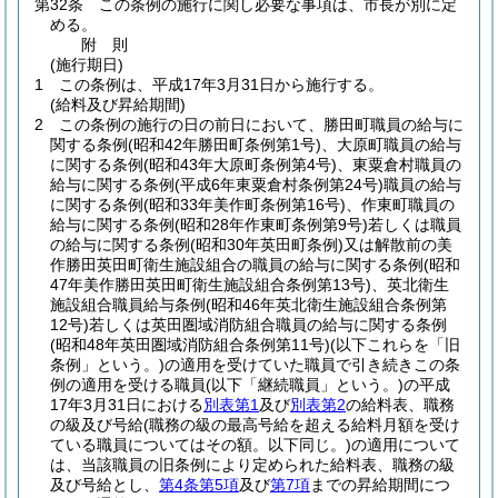
第32条
この条例の施行に関し必要な事項は、市長が別に定
める。
附
則
(施行期日)
1
この条例は、平成17年3月31日から施行する。
(給料及び昇給期間)
2
この条例の施行の日の前日において、勝田町職員の給与に
関する条例
(昭和42年勝田町条例第1号)
、大原町職員の給与
に関する条例
(昭和43年大原町条例第4号)
、東粟倉村職員の
給与に関する条例
(平成6年東粟倉村条例第24号)
職員の給与
に関する条例
(昭和33年美作町条例第16号)
、作東町職員の
給与に関する条例
(昭和28年作東町条例第9号)
若しくは職員
の給与に関する条例
(昭和30年英田町条例)
又は解散前の美
作勝田英田町衛生施設組合の職員の給与に関する条例
(昭和
47年美作勝田英田町衛生施設組合条例第13号)
、英北衛生
施設組合職員給与条例
(昭和46年英北衛生施設組合条例第
12号)
若しくは英田圏域消防組合職員の給与に関する条例
(昭和48年英田圏域消防組合条例第11号)
(以下これらを「旧
条例」という。)
の適用を受けていた職員で引き続きこの条
例の適用を受ける職員
(以下「継続職員」という。)
の平成
17年3月31日における
別表第1
及び
別表第2
の給料表、職務
の級及び号給
(職務の級の最高号給を超える給料月額を受け
ている職員についてはその額。以下同じ。)
の適用について
は、当該職員の旧条例により定められた給料表、職務の級
及び号給とし、
第4条第5項
及び
第7項
までの昇給期間につ