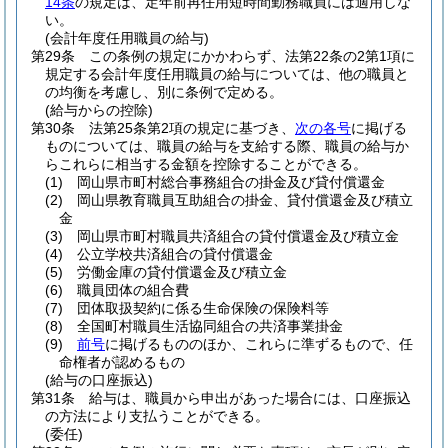
14条
の規定は、定年前再任用短時間勤務職員には適用しな
い。
(会計年度任用職員の給与)
第29条
この条例の規定にかかわらず、法第22条の2第1項に
規定する会計年度任用職員の給与については、他の職員と
の均衡を考慮し、別に条例で定める。
(給与からの控除)
第30条
法第25条第2項の規定に基づき、
次の各号
に掲げる
ものについては、職員の給与を支給する際、職員の給与か
らこれらに相当する金額を控除することができる。
(1)
岡山県市町村総合事務組合の掛金及び貸付償還金
(2)
岡山県教育職員互助組合の掛金、貸付償還金及び積立
金
(3)
岡山県市町村職員共済組合の貸付償還金及び積立金
(4)
公立学校共済組合の貸付償還金
(5)
労働金庫の貸付償還金及び積立金
(6)
職員団体の組合費
(7)
団体取扱契約に係る生命保険の保険料等
(8)
全国町村職員生活協同組合の共済事業掛金
(9)
前号
に掲げるもののほか、これらに準ずるもので、任
命権者が認めるもの
(給与の口座振込)
第31条
給与は、職員から申出があった場合には、口座振込
の方法により支払うことができる。
(委任)