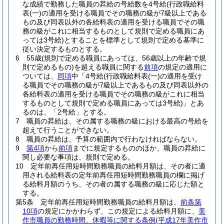
な成績で勤務した職員の昇給の号給数を4号給
(行政職給料
表
(一)
の適用を受ける職員でその職務の級が7級以上である
もの及び同表以外の各給料表の適用を受ける職員でその職
務の級がこれに相当するものとして規則で定める職員にあ
っては3号給)
とすることを標準として規則で定める基準に
従い決定するものとする。
6
55歳
(規則で定める職員にあっては、56歳以上の年齢で規
則で定めるもの)
を超える職員に関する
前項
の規定の適用に
ついては、
同項
中「4号給
(行政職給料表
(一)
の適用を受け
る職員でその職務の級が7級以上であるもの及び同表以外の
各給料表の適用を受ける職員でその職務の級がこれに相当
するものとして規則で定める職員にあっては3号給)
」とあ
るのは、「2号給」とする。
7
職員の昇給は、その属する職務の級における最高の号給を
超えて行うことができない。
8
職員の昇給は、予算の範囲内で行わなければならない。
9
第4項
から
前項
までに規定するもののほか、職員の昇給に
関し必要な事項は、規則で定める。
10
定年前再任用短時間勤務職員の給料月額は、その者に適
用される給料表の定年前再任用短時間勤務職員の欄に掲げ
る給料月額のうち、その者の属する職務の級に応じた額と
する。
第5条
定年前再任用短時間勤務職員の給料月額は、
前条第
10項
の規定にかかわらず、この規定による給料月額に、
美
作市職員の勤務時間、休暇等に関する条例
(平成17年美作市