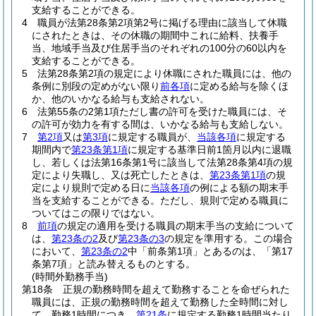
支給することができる。
4
職員が法第28条第2項第2号に掲げる理由に該当して休職
にされたときは、その休職の期間中これに給料、扶養手
当、地域手当及び住居手当のそれぞれの100分の60以内を
支給することができる。
5
法第28条第2項の規定により休職にされた職員には、他の
条例に別段の定めがない限り
前各項
に定める給与を除くほ
か、他のいかなる給与も支給されない。
6
法第55条の2第1項ただし書の許可を受けた職員には、そ
の許可が効力を有する間は、いかなる給与も支給しない。
7
第2項
又は
第3項
に規定する職員が、
当該各項
に規定する
期間内で
第23条第1項
に規定する基準日前1箇月以内に退職
し、若しくは法第16条第1号に該当して法第28条第4項の規
定により失職し、又は死亡したときは、
第23条第1項
の規
定により規則で定める日に
当該各項
の例による額の期末手
当を支給することができる。
ただし、規則で定める職員に
ついてはこの限りではない。
8
前項
の規定の適用を受ける職員の期末手当の支給について
は、
第23条の2
及び
第23条の3
の規定を準用する。
この場合
において、
第23条の2
中「前条第1項」とあるのは、「第17
条第7項」と読み替えるものとする。
(時間外勤務手当)
第18条
正規の勤務時間を超えて勤務することを命ぜられた
職員には、正規の勤務時間を超えて勤務した全時間に対し
て、勤務1時間につき、
第21条
に規定する勤務1時間当たり