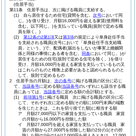
(住居手当)
第11条
住居手当は、次に掲げる職員に支給する。
(1)
自ら居住するため住宅
(貸間を含む。
次号
において同
じ。)
を借り受け、月額16,000円を超える家賃
(使用料を
含む。以下同じ。)
を支払っている職員
(規則で定める職
員を除く。)
(2)
第12条の2第1項
又は
第3項
の規定により単身赴任手当
を支給される職員
(次号において「単身赴任手当支給職
員」という。)
で、配偶者
(届出をしないが事実上婚姻関
係と同様の事情にある者を含む。
同条
において同じ。)
が
居住するための住宅
(規則で定める住宅を除く。)
を借り
受け、月額16,000円を超える家賃を支払っているもの又
はこれらのものと権衡上必要があると認められるものと
して、規則で定めるもの
2
住居手当の月額は、
次の各号
に掲げる職員の区分に応じ
て、
当該各号
に定める額
(
当該各号
のいずれにも該当する職
員にあっては、
当該各号
に定める額の合計額)
とする。
(1)
前項第1号
に掲げる職員 次に掲げる職員の区分に応
じて、それぞれ次に定める額
(その額に100円未満の端数
を生じたときは、これを切り捨てた額)
に相当する額
ア
月額27,000円以下の家賃を支払っている職員 家賃
の月額から16,000円を控除した額
イ
月額27,000円を超える家賃を支払っている職員 家
賃の月額から27,000円を控除した額の2分の1
(その控
除した額の2分の1が17,000円を超えるときは、17,000