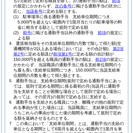
もの
(規則で定める職員を除く。)
の通勤手当の額は、
前項
の規定にかかわらず、
次の各号
に掲げる通勤手当の区分に
応じ、
当該各号
に定める額とする。
(1)
駐車場等に係る通勤手当 支給単位期間につき、
5,000円を超えない範囲内で1箇月当たりの駐車場等の料
金に相当する額として規則で定める額
(2)
前号
に掲げる通勤手当以外の通勤手当
前項
の規定に
よる額
4
運賃相当額をその支給単位期間の月数で除して得た額
(交
通機関等が2以上ある場合においては、その合計額)
、
第2項
第2号
に定める額及び
前項第1号
に定める額の合計額が
150,000円を超える職員の通勤手当の額は、
前2項
の規定に
かかわらず、当該職員の通勤手当に係る支給単位期間のう
ち最も長い支給単位期間につき、150,000円に当該支給単
位期間の月数を乗じて得た額とする。
5
通勤手当は、支給単位期間
(規則で定める通勤手当にあっ
ては、規則で定める期間)
に係る最初の月
(当該月に通勤手
当を支給することが困難な場合として規則で定める場合に
あっては、その翌月)
の規則で定める日に支給する。
6
通勤手当を支給される職員につき、離職その他の規則で定
める事由が生じた場合には、当該職員に、支給単位期間の
うちこれらの事由が生じた後の期間を考慮して規則で定め
る額を返納させるものとする。
7
この条において「支給単位期間」とは、通勤手当の支給の
単位となる期間として6箇月を超えない範囲内で1箇月を単