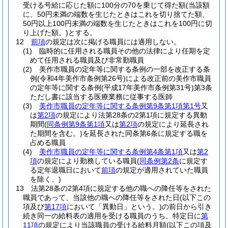
受ける号給に応じた額に100分の70を乗じて得た額
(当該額
に、50円未満の端数を生じたときはこれを切り捨てた額、
50円以上100円未満の端数を生じたときはこれを100円に切
り上げた額。)
とする。
12
前項
の規定は次に掲げる職員には適用しない。
(1)
臨時的に任用される職員その他の法律により任期を定
めて任用される職員及び非常勤職員
(2)
美作市職員の定年等に関する条例の一部を改正する条
例
(令和4年美作市条例第26号)
による改正前の美作市職員
の定年等に関する条例
(平成17年美作市条例第31号)
第3条
ただし書に該当する医療業務に従事する医師
(3)
美作市職員の定年等に関する条例第9条第1項第1号
又
は
第2項
の規定により法第28条の2第1項に規定する異動
期間
(
同条例第9条第1項
又は
第2項
の規定により延長され
た期間を含む。)
を延長された同条第6条に規定する職を
占める職員
(4)
美作市職員の定年等に関する条例第4条第1項
又は
第2
項
の規定により勤務している職員
(
同条例第2条
に規定す
る定年退職日において
前項
の規定が適用されていた職員
を除く。)
13
法第28条の2第4項に規定する他の職への降任等をされた
職員であって、当該他の職への降任等をされた日
(以下この
項及び
第17項
において「異動日」という。)
の前日から引き
続き同一の給料表の適用を受ける職員のうち、特定日に
第
11項
の規定により当該職員の受ける給料月額
(以下この項及