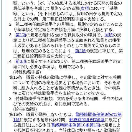
額」という。)
が、その在勤する地域における民間の賃金の
最低基準を考慮して規則で定める額
(
次項
において「基準
額」という。)
を下回るものには、採用の日から規則で定め
る日までの間、第二種初任給調整手当を支給する。
2
第二種初任給調整手当の月額は、規則で定めるところによ
り基準額と特定額との差額を月額に換算した額とする。
3
第1項
の規定の適用を受ける職員以外の職員で、
同項
の規
定により第二種初任給調整手当を支給される職員との権衡
上必要があると認められるものとして規則で定めるものに
は、規則の定めるところにより、
前2項
の規定に準じて、第
二種初任給調整手当を支給する。
4
前3項
に規定するもののほか、第二種初任給調整手当の支
給に関し必要な事項は、規則で定める。
(特殊勤務手当)
第15条
職員が特殊の勤務に従事し、その勤務に対する報酬
について特別の考慮を必要とする場合において、それを給
料に組み入れることが困難な事情があるときは、その特殊
性に応じて特殊勤務手当を支給することができる。
2
特殊勤務手当の種類、支給を受ける者の範囲、手当の額及
びその支給の方法は、別に規則で定める。
(給与の減額)
第16条
職員が勤務しないときは、
勤務時間条例第8条の3第
1項
に規定する超勤代休時間、
勤務時間条例第9条
に規定す
る祝日法による休日
(
勤務時間条例第10条第1項
の規定によ
り代休日を指定されて、当該休日に割り振られた勤務時間