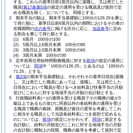
する。
これらの基準日前1箇月以内に退職し、又は死亡した
職員
(
第17条第5項
の規定の適用を受ける職員及び規則で定
める職員を除く。)
についても、同様とする。
2
期末手当の額は、期末手当基礎額に100分の126.25を乗じ
て得た額に、基準日以前6箇月以内の期間におけるその者の
在職期間の
次の各号
に掲げる区分に応じ、
当該各号
に定め
る割合を乗じて得た額とする。
(1)
6箇月 100分の100
(2)
5箇月以上6箇月未満 100分の80
(3)
3箇月以上5箇月未満 100分の60
(4)
3箇月未満 100分の30
3
定年前再任用短時間勤務職員に対する
前項
の規定の適用に
ついては、
同項
中「100分の126.25」とあるのは「100分の
71.25」とする。
4
第2項
の期末手当基礎額は、それぞれその基準日現在
(退職
し、又は死亡した職員にあっては、退職し、又は死亡した
日現在)
において職員が受けるべき給料及び扶養手当の月額
並びにこれらに対する地域手当の月額の合計額とする。
5
行政職給料表
(一)
の適用を受ける職員でその職務の級が3
級以上であるもの並びに同表以外の各給料表の適用を受け
る職員で職務の複雑、困難及び責任の度等を考慮してこれ
に相当する職員として当該各給料表につき規則で定めるも
のについては、
前項
の規定にかかわらず、
同項
に規定する
合計額に、給料の月額並びにこれに対する地域手当の月額
の合計額に職制上の段階、職務の級等を考慮して規則で定