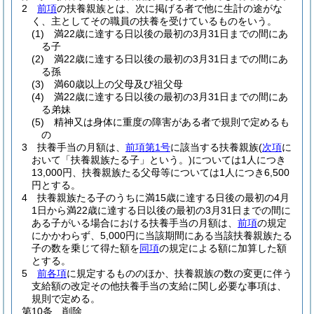
2
前項
の扶養親族とは、次に掲げる者で他に生計の途がな
く、主としてその職員の扶養を受けているものをいう。
(1)
満22歳に達する日以後の最初の3月31日までの間にあ
る子
(2)
満22歳に達する日以後の最初の3月31日までの間にあ
る孫
(3)
満60歳以上の父母及び祖父母
(4)
満22歳に達する日以後の最初の3月31日までの間にあ
る弟妹
(5)
精神又は身体に重度の障害がある者で規則で定めるも
の
3
扶養手当の月額は、
前項第1号
に該当する扶養親族
(
次項
に
おいて「扶養親族たる子」という。)
については1人につき
13,000円、扶養親族たる父母等については1人につき6,500
円とする。
4
扶養親族たる子のうちに満15歳に達する日後の最初の4月
1日から満22歳に達する日以後の最初の3月31日までの間に
ある子がいる場合における扶養手当の月額は、
前項
の規定
にかかわらず、5,000円に当該期間にある当該扶養親族たる
子の数を乗じて得た額を
同項
の規定による額に加算した額
とする。
5
前各項
に規定するもののほか、扶養親族の数の変更に伴う
支給額の改定その他扶養手当の支給に関し必要な事項は、
規則で定める。
第10条
削除