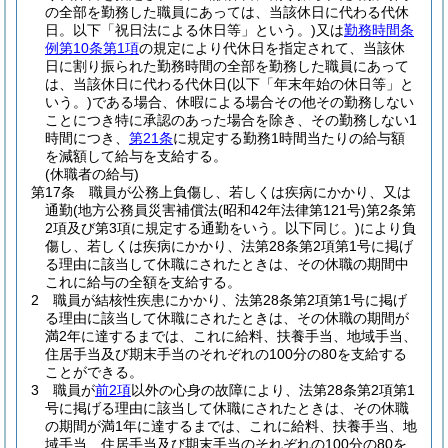
の全部を勤務した職員にあっては、当該休日に代わる代休
日。以下「祝日法による休日等」という。)
又は
勤務時間条
例第10条第1項
の規定により代休日を指定されて、当該休
日に割り振られた勤務時間の全部を勤務した職員にあって
は、当該休日に代わる代休日
(以下「年末年始の休日等」と
いう。)
である場合、休暇による場合その他その勤務しない
ことにつき特に承認のあった場合を除き、その勤務しない1
時間につき、
第21条
に規定する勤務1時間当たりの給与額
を減額して給与を支給する。
(休職者の給与)
第17条
職員が公務上負傷し、若しくは疾病にかかり、又は
通勤
(地方公務員災害補償法
(昭和42年法律第121号)
第2条第
2項及び第3項に規定する通勤をいう。以下同じ。)
により負
傷し、若しくは疾病にかかり、法第28条第2項第1号に掲げ
る理由に該当して休職にされたときは、その休職の期間中
これに給与の全額を支給する。
2
職員が結核性疾患にかかり、法第28条第2項第1号に掲げ
る理由に該当して休職にされたときは、その休職の期間が
満2年に達するまでは、これに給料、扶養手当、地域手当、
住居手当及び期末手当のそれぞれの100分の80を支給する
ことができる。
3
職員が
前2項
以外の心身の故障により、法第28条第2項第1
号に掲げる理由に該当して休職にされたときは、その休職
の期間が満1年に達するまでは、これに給料、扶養手当、地
域手当、住居手当及び期末手当のそれぞれの100分の80を