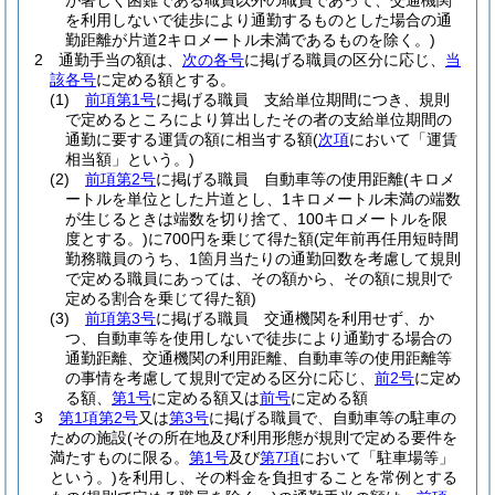
が著しく困難である職員以外の職員であって、交通機関
を利用しないで徒歩により通勤するものとした場合の通
勤距離が片道2キロメートル未満であるものを除く。)
2
通勤手当の額は、
次の各号
に掲げる職員の区分に応じ、
当
該各号
に定める額とする。
(1)
前項第1号
に掲げる職員 支給単位期間につき、規則
で定めるところにより算出したその者の支給単位期間の
通勤に要する運賃の額に相当する額
(
次項
において「運賃
相当額」という。)
(2)
前項第2号
に掲げる職員 自動車等の使用距離
(キロメ
ートルを単位とした片道とし、1キロメートル未満の端数
が生じるときは端数を切り捨て、100キロメートルを限
度とする。)
に700円を乗じて得た額
(定年前再任用短時間
勤務職員のうち、1箇月当たりの通勤回数を考慮して規則
で定める職員にあっては、その額から、その額に規則で
定める割合を乗じて得た額)
(3)
前項第3号
に掲げる職員 交通機関を利用せず、か
つ、自動車等を使用しないで徒歩により通勤する場合の
通勤距離、交通機関の利用距離、自動車等の使用距離等
の事情を考慮して規則で定める区分に応じ、
前2号
に定め
る額、
第1号
に定める額又は
前号
に定める額
3
第1項第2号
又は
第3号
に掲げる職員で、自動車等の駐車の
ための施設
(その所在地及び利用形態が規則で定める要件を
満たすものに限る。
第1号
及び
第7項
において「駐車場等」
という。)
を利用し、その料金を負担することを常例とする