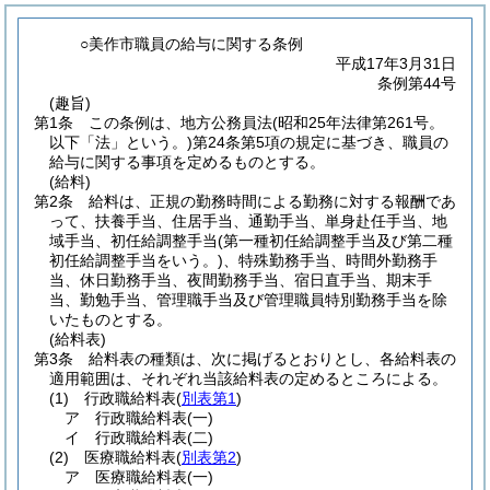
○美作市職員の給与に関する条例
平成17年3月31日
条例第44号
(趣旨)
第1条
この条例は、地方公務員法
(昭和25年法律第261号。
以下「法」という。)
第24条第5項の規定に基づき、職員の
給与に関する事項を定めるものとする。
(給料)
第2条
給料は、正規の勤務時間による勤務に対する報酬であ
って、扶養手当、住居手当、通勤手当、単身赴任手当、地
域手当、初任給調整手当
(第一種初任給調整手当及び第二種
初任給調整手当をいう。)
、特殊勤務手当、時間外勤務手
当、休日勤務手当、夜間勤務手当、宿日直手当、期末手
当、勤勉手当、管理職手当及び管理職員特別勤務手当を除
いたものとする。
(給料表)
第3条
給料表の種類は、次に掲げるとおりとし、各給料表の
適用範囲は、それぞれ当該給料表の定めるところによる。
(1)
行政職給料表
(
別表第1
)
ア
行政職給料表
(一)
イ
行政職給料表
(二)
(2)
医療職給料表
(
別表第2
)
ア
医療職給料表
(一)