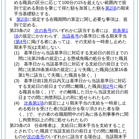
める職員の区分に応じて100分の15を超えない範囲内で規
則で定める割合を乗じて得た額を加算した額を
第2項
の期末
手当基礎額とする。
6
第2項
に規定する在職期間の算定に関し必要な事項は、規
則で定める。
第23条の2
次の各号
のいずれかに該当する者には、
前条第1
項
の規定にかかわらず、
当該各号
の基準日に係る期末手当
(
第4号
に掲げる者にあっては、その支給を一時差し止めた
期末手当)
は支給しない。
(1)
基準日から当該基準日に対応する支給日の前日までの
間に法第29条の規定による懲戒免職の処分を受けた職員
(2)
基準日から当該基準日に対応する支給日の前日までの
間に法第28条第4項の規定により失職した職員
(法第16条
第1号に該当して失職した職員を除く。)
(3)
基準日前1箇月以内又は基準日から当該基準日に対応
する支給日の前日までの間に離職した職員
(
前2号
に掲げ
る職員を除く。)
で、その離職した日から当該支給日の前
日までの間に拘禁刑以上の刑に処せられたもの
(4)
次条第1項
の規定により期末手当の支給を一時差し止
める処分を受けた者
(当該処分を取り消された者を除
く。)
で、その者の在職期間中の行為に係る刑事事件に関
し拘禁刑以上の刑に処せられたもの
第23条の3
任命権者は、支給日に期末手当を支給すること
とされていた職員で当該支給日の前日までの間に離職した
ものが
次の各号
のいずれかに該当する場合は、当該期末手