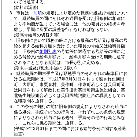
いては通算する。
(給料の調整)
3
市長は、
前項
の規定により定めた職務の級及び号給につい
て、継続職員の間にそれぞれ適用を受けた旧条例の相違に
より不均衡が生じている場合には、他の職員との権衡を考
慮し、早期に所要の調整を行わなければならない。
(最高号給等の切替え等)
4
旧条例において職務の級における最高の号給又は最高の号
給を超える給料月額を受けていた職員の号給又は給料月額
は、旧条例の
附則別表
の号給等に対応する号給等の欄に定
める号給又は給料月額とし、給料月額を受ける期間に通算
されることとなる期間は、市長が別に定める。
(期末手当及び勤勉手当の取扱い)
5
継続職員の期末手当又は勤勉手当のそれぞれの基準日にお
ける在職期間は、平成17年3月31日をもって廃された勝田
町、大原町、東粟倉村、美作町、作東町若しくは英田町又
は同日をもって解散した美作勝田英田町衛生施設組合、英
北衛生施設組合若しくは英田圏域消防組合の職員としての
在職期間を通算する。
6
この条例の施行の前に旧条例の規定によりなされた給与に
係る処分、手続その他の行為は、それぞれこの条例の規定
によりなされた給与に係る処分、手続その他の行為とみな
し、これらに係る期間は、通算する。
(平成19年3月31日までの間における給与条例に関する経過
措置)