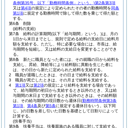
条例第35号。以下「勤務時間条例」という。)
第2条第3項
又は
第4項
の規定により定められたその者の勤務時間を
同条
第1項
に規定する勤務時間で除して得た数を乗じて得た額と
する。
第6条
削除
(給料の支給)
第7条
給料の計算期間
(以下「給与期間」という。)
は、月の
1日から末日までとし、規則で定める給料の支給日に給料月
額を支給する。
ただし、特に必要な場合には、市長は、給
与期間を短縮し、又は給料の支給日を変更することができ
る。
第8条
新たに職員となった者には、その就職の日から給料を
支給し、昇給、降給等により給料額に異動を生じた者に
は、その日から新たに定められた給料を支給する。
2
職員が退職したときは、その日まで給料を支給する。
3
職員が死亡したときは、その月まで給料を支給する。
4
第1項
又は
第2項
の規定により給料を支給する場合であっ
て、給与期間の初日から支給するとき以外のとき、又は給
与期間の末日まで支給するとき以外のときは、その給料額
は、その給与期間の現日数から週休日
(
勤務時間条例第3条
第1項
、
第4条
及び
第5条
に規定する週休日をいう。以下同
じ。)
の日数を差し引いた日数を基礎として日割りによって
計算する。
(扶養手当)
第9条
扶養手当は、扶養親族のある職員に対して支給する。