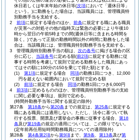
その他の公務の運営の必要により週休日又は祝日法による
休日若しくは年末年始の休日等
(
次項
において「週休日等」
という。)
に勤務をした場合は、当該職員には、管理職員特
別勤務手当を支給する。
2
前項
に規定する場合のほか、
前条
に規定する職にある職員
が災害への対処その他の臨時又は緊急の必要により午後10
時から翌日の午前5時までの間
(週休日等に含まれる時間を
除く。)
であって正規の勤務時間以外の時間に勤務をした場
合は、当該職員には、管理職員特別勤務手当を支給する。
3
管理職員特別勤務手当の額は、
次の各号
に掲げる場合の区
分に応じ、
当該各号
に定める額
(
前2項
に規定する勤務に従
事する時間を考慮して規則で定める勤務をした職員にあっ
てはその額に100分の150を乗じて得た額)
とする。
(1)
第1項
に規定する場合
同項
の勤務1回につき、12,000
円を超えない範囲内において規則で定める額
(2)
前項
に規定する場合
同項
の勤務1回につき6,000円
4
前3項
に定めるもののほか、管理職員特別勤務手当の支給
に関し必要な事項は、規則で定める。
(時間外勤務手当等に関する規定の除外)
第27条
第18条
から
第20条
までの規定は、
第25条
に規定する
職にある職員には適用しない。
ただし、法令に基づいて執
行する投票、開票及び選挙会の事務に従事する場合、
第18
条
及び
第19条
の規定の適用については、この限りでない。
(定年前再任用短時間勤務職員についての適用除外)
第28条
第4条第2項
から
第9項
まで、
第9条
、
第13条
及び
第