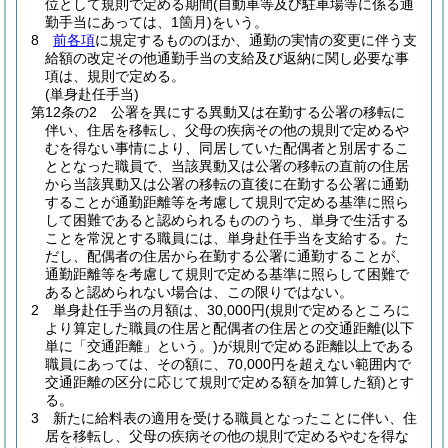
位として規則で定める期間
(自動車等及び駐車場等に係る通
勤手当にあっては、1箇月)
をいう。
8
前各項
に規定するもののほか、通勤の実情の変更に伴う支
給額の改定その他通勤手当の支給及び返納に関し必要な事
項は、規則で定める。
(単身赴任手当)
第12条の2
公署を異にする異動又は在勤する公署の移転に
伴い、住居を移転し、父母の疾病その他の規則で定めるや
むを得ない事情により、同居していた配偶者と別居するこ
ととなった職員で、当該異動又は公署の移転の直前の住居
から当該異動又は公署の移転の直後に在勤する公署に通勤
することが通勤距離等を考慮して規則で定める基準に照ら
して困難であると認められるもののうち、単身で生活する
ことを常況とする職員には、単身赴任手当を支給する。
た
だし、配偶者の住居から在勤する公署に通勤することが、
通勤距離等を考慮して規則で定める基準に照らして困難で
あると認められない場合は、この限りではない。
2
単身赴任手当の月額は、30,000円
(規則で定めるところに
より算定した職員の住居と配偶者の住居との交通距離
(以下
単に「交通距離」という。)
が規則で定める距離以上である
職員にあっては、その額に、70,000円を超えない範囲内で
交通距離の区分に応じて規則で定める額を加算した額)
とす
る。
3
新たに給料表の適用を受ける職員となったことに伴い、住
居を移転し、父母の疾病その他の規則で定めるやむを得な