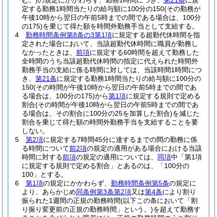
む。)
の規定にかかわらず、勤務1時間につき、
第21条
に規
定する勤務1時間当たりの給与額に100分の150
(その勤務が
午後10時から翌日の午前5時までの間である場合は、100分
の175)
を乗じて得た額を時間外勤務手当として支給する。
4
勤務時間条例第8条の3第1項
に規定する超勤代休時間を指
定された場合において、当該超勤代休時間に職員が勤務し
なかったときは、
前項
に規定する60時間を超えて勤務した
全時間のうち当該超勤代休時間の指定に代えられた時間外
勤務手当の支給に係る時間に対しては、当該時間1時間につ
き、
第21条
に規定する勤務1時間当たりの給与額に100分の
150
(その時間が午後10時から翌日の午前5時までの間であ
る場合は、100分の175)
から
第1項
に規定する規則で定める
割合
(その時間が午後10時から翌日の午前5時までの間であ
る場合は、その割合に100分の25を加算した割合)
を減じた
割合を乗じて得た額の時間外勤務手当を支給することを要
しない。
5
第2項
に規定する7時間45分に達するまでの間の勤務に係
る時間について
前2項
の規定の適用がある場合における当該
時間に対する
前項
の規定の適用については、
同項
中「第1項
に規定する規則で定める割合」とあるのは、「100分の
100」とする。
6
第1項
の規定にかかわらず、
勤務時間条例第5条
の規定に
より、あらかじめ
同条例第3条第2項
又は
第4条
により割り
振られた1週間の正規の勤務時間
(以下この条において「割
り振り変更前の正規の勤務時間」という。)
を超えて勤務す