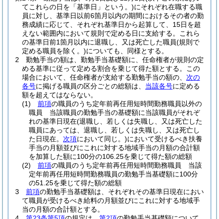
てこれらの日を「基準日」という。)
にそれぞれ在職する職
員に対し、基準日以前6箇月以内の期間におけるその者の勤
務成績に応じて、それぞれ基準日から起算して、15日を超
えない範囲内において規則で定める日に支給する。
これら
の基準日前1箇月以内に退職し、又は死亡した職員
(規則で
定める職員を除く。)
についても、同様とする。
2
勤勉手当の額は、勤勉手当基礎額に、任命権者が規則の定
める基準に従って定める割合を乗じて得た額とする。
この
場合において、任命権者が支給する勤勉手当の額の、
次の
各号
に掲げる職員の区分ごとの総額は、
当該各号
に定める
額を超えてはならない。
(1)
前項
の職員のうち定年前再任用短時間勤務職員以外の
職員 当該職員の勤勉手当の基礎額に当該職員がそれぞ
れの基準日現在
(退職し、若しくは失職し、又は死亡した
職員にあっては、退職し、若しくは失職し、又は死亡し
た日現在。
次項
において同じ。)
において受けるべき扶養
手当の月額並びにこれに対する地域手当の月額の合計額
を加算した額に100分の106.25を乗じて得た額の総額
(2)
前項
の職員のうち定年前再任用短時間勤務職員 当該
定年前再任用短時間勤務職員の勤勉手当基礎額に100分
の51.25を乗じて得た額の総額
3
前項
の勤勉手当基礎額は、それぞれその基準日現在におい
て職員が受けるべき給料の月額並びにこれに対する地域手
当の月額の合計額とする。
4
第23条第5項
の規定は、
第2項
の勤勉手当基礎額について