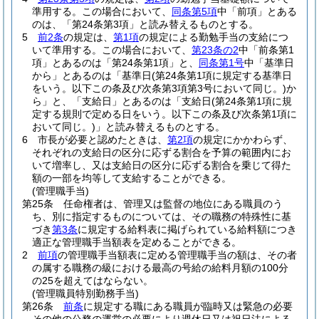
準用する。
この場合において、
同条第5項
中「前項」とある
のは、「第24条第3項」と読み替えるものとする。
5
前2条
の規定は、
第1項
の規定による勤勉手当の支給につ
いて準用する。
この場合において、
第23条の2
中「前条第1
項」とあるのは「第24条第1項」と、
同条第1号
中「基準日
から」とあるのは「基準日
(第24条第1項に規定する基準日
をいう。以下この条及び次条第3項第3号において同じ。)
か
ら」と、「支給日」とあるのは「支給日
(第24条第1項に規
定する規則で定める日をいう。以下この条及び次条第1項に
おいて同じ。)
」と読み替えるものとする。
6
市長が必要と認めたときは、
第2項
の規定にかかわらず、
それぞれの支給日の区分に応ずる割合を予算の範囲内にお
いて増率し、又は支給日の区分に応ずる割合を乗じて得た
額の一部を均等して支給することができる。
(管理職手当)
第25条
任命権者は、管理又は監督の地位にある職員のう
ち、別に指定するものについては、その職務の特殊性に基
づき
第3条
に規定する給料表に掲げられている給料額につき
適正な管理職手当額表を定めることができる。
2
前項
の管理職手当額表に定める管理職手当の額は、その者
の属する職務の級における最高の号給の給料月額の100分
の25を超えてはならない。
(管理職員特別勤務手当)
第26条
前条
に規定する職にある職員が臨時又は緊急の必要