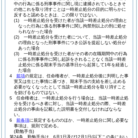
中の行為に係る刑事事件に関し現に逮捕されているときそ
の他これを取り消すことは一時差止処分の目的に明らかに
反すると認めるときは、この限りではない。
(1)
一時差止処分を受けた者が当該一時差止処分の理由と
なった行為に係る刑事事件に関し拘禁刑以上の刑に処せ
られなかった場合
(2)
一時差止処分を受けた者について、当該一時差止処分
の理由となった刑事事件につき公訴を提起しない処分が
あった場合
(3)
一時差止処分を受けた者がその者の在職期間中の行為
に係る刑事事件に関し起訴をされることなく当該一時差
止処分に係る期末手当の基準日から起算して1年を経過し
た場合
4
前項
の規定は、任命権者が、一時差止処分後に判明した事
実又は生じた事情に基づき、期末手当の支給を差し止める
必要がなくなったとして当該一時差止処分を取り消すこと
を妨げるものではない。
5
任命権者は、一時差止処分を行う場合は、当該一時差止処
分を受けるべき者に対し、当該一時差止処分の際、一時差
止処分の事由を記載した説明書を交付しなければならな
い。
6
前各項
に規定するもののほか、一時差止処分に関し必要な
事項は、規則で定める。
(勤勉手当)
第24条
勤勉手当は、6月1日及び12月1日
(以下この条におい