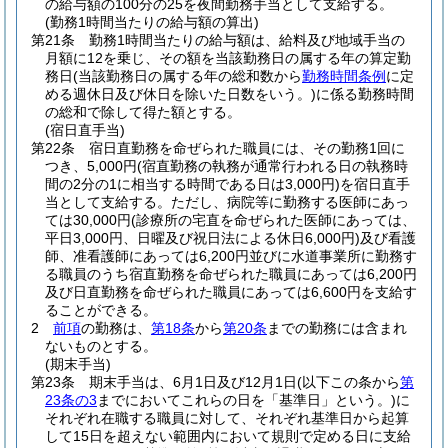
の給与額の100分の25を夜間勤務手当として支給する。
(勤務1時間当たりの給与額の算出)
第21条
勤務1時間当たりの給与額は、給料及び地域手当の
月額に12を乗じ、その額を当該勤務日の属する年の算定勤
務日
(当該勤務日の属する年の総和数から
勤務時間条例
に定
める週休日及び休日を除いた日数をいう。)
に係る勤務時間
の総和で除して得た額とする。
(宿日直手当)
第22条
宿日直勤務を命ぜられた職員には、その勤務1回に
つき、5,000円
(宿直勤務の執務が通常行われる日の執務時
間の2分の1に相当する時間である日は3,000円)
を宿日直手
当として支給する。
ただし、病院等に勤務する医師にあっ
ては30,000円
(診療所の宅直を命ぜられた医師にあっては、
平日3,000円、日曜及び祝日法による休日6,000円)
及び看護
師、准看護師にあっては6,200円並びに水道事業所に勤務す
る職員のうち宿直勤務を命ぜられた職員にあっては6,200円
及び日直勤務を命ぜられた職員にあっては6,600円を支給す
ることができる。
2
前項
の勤務は、
第18条
から
第20条
までの勤務には含まれ
ないものとする。
(期末手当)
第23条
期末手当は、6月1日及び12月1日
(以下この条から
第
23条の3
までにおいてこれらの日を「基準日」という。)
に
それぞれ在職する職員に対して、それぞれ基準日から起算
して15日を超えない範囲内において規則で定める日に支給