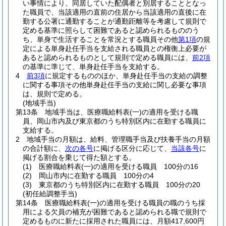
い事情により、同居していた配偶者と別居することとなっ
た職員で、当該適用の直前の住居から当該適用の直後に在
勤する公署に通勤することが通勤距離等を考慮して規則で
定める基準に照らして困難であると認められるもののう
ち、単身で生活することを常況とする職員その他
第1項
の規
定による単身赴任手当を支給される職員との権衡上必要が
あると認められるものとして規則で定める職員には、
前2項
の基準に準じて、単身赴任手当を支給する。
4
前3項
に規定するもののほか、単身赴任手当の支給の調整
に関する事項その他単身赴任手当の支給に関し必要な事項
は、規則で定める。
(地域手当)
第13条
地域手当は、医療職給料表
(一)
の適用を受ける職
員、岡山市内及び東京都のうち特別区内に在勤する職員に
支給する。
2
地域手当の月額は、給料、管理職手当及び扶養手当の月額
の合計額に、
次の各号
に掲げる区分に応じて、
当該各号
に
掲げる割合を乗じて得た額とする。
(1)
医療職給料表
(一)
の適用を受ける職員 100分の16
(2)
岡山市内に在勤する職員 100分の4
(3)
東京都のうち特別区内に在勤する職員 100分の20
(初任給調整手当)
第14条
医療職給料表
(一)
の適用を受ける職員の職のうち採
用による欠員の補充が困難であると認められる職で規則で
定めるものに新たに採用された職員には、月額417,600円