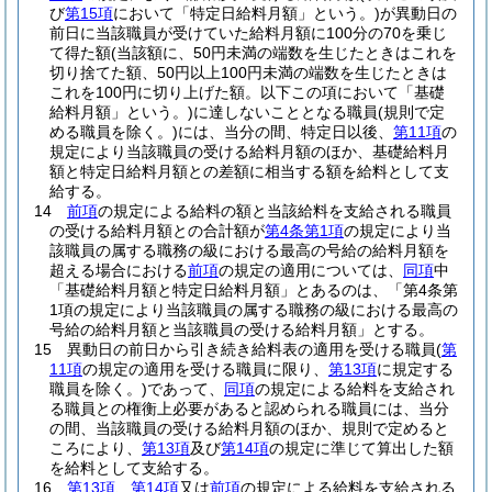
び
第15項
において「特定日給料月額」という。)
が異動日の
前日に当該職員が受けていた給料月額に100分の70を乗じ
て得た額
(当該額に、50円未満の端数を生じたときはこれを
切り捨てた額、50円以上100円未満の端数を生じたときは
これを100円に切り上げた額。以下この項において「基礎
給料月額」という。)
に達しないこととなる職員
(規則で定
める職員を除く。)
には、当分の間、特定日以後、
第11項
の
規定により当該職員の受ける給料月額のほか、基礎給料月
額と特定日給料月額との差額に相当する額を給料として支
給する。
14
前項
の規定による給料の額と当該給料を支給される職員
の受ける給料月額との合計額が
第4条第1項
の規定により当
該職員の属する職務の級における最高の号給の給料月額を
超える場合における
前項
の規定の適用については、
同項
中
「基礎給料月額と特定日給料月額」とあるのは、「第4条第
1項の規定により当該職員の属する職務の級における最高の
号給の給料月額と当該職員の受ける給料月額」とする。
15
異動日の前日から引き続き給料表の適用を受ける職員
(
第
11項
の規定の適用を受ける職員に限り、
第13項
に規定する
職員を除く。)
であって、
同項
の規定による給料を支給され
る職員との権衡上必要があると認められる職員には、当分
の間、当該職員の受ける給料月額のほか、規則で定めると
ころにより、
第13項
及び
第14項
の規定に準じて算出した額
を給料として支給する。
16
第13項
、
第14項
又は
前項
の規定による給料を支給される