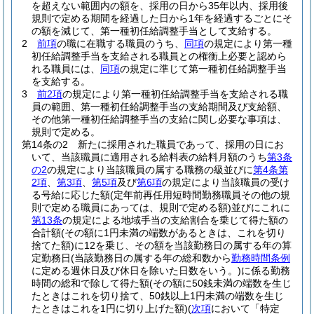
を超えない範囲内の額を、採用の日から35年以内、採用後
規則で定める期間を経過した日から1年を経過するごとにそ
の額を減じて、第一種初任給調整手当として支給する。
2
前項
の職に在職する職員のうち、
同項
の規定により第一種
初任給調整手当を支給される職員との権衡上必要と認めら
れる職員には、
同項
の規定に準じて第一種初任給調整手当
を支給する。
3
前2項
の規定により第一種初任給調整手当を支給される職
員の範囲、第一種初任給調整手当の支給期間及び支給額、
その他第一種初任給調整手当の支給に関し必要な事項は、
規則で定める。
第14条の2
新たに採用された職員であって、採用の日にお
いて、当該職員に適用される給料表の給料月額のうち
第3条
の2
の規定により当該職員の属する職務の級並びに
第4条第
2項
、
第3項
、
第5項
及び
第6項
の規定により当該職員の受け
る号給に応じた額
(定年前再任用短時間勤務職員その他の規
則で定める職員にあっては、規則で定める額)
並びにこれに
第13条
の規定による地域手当の支給割合を乗じて得た額の
合計額
(その額に1円未満の端数があるときは、これを切り
捨てた額)
に12を乗じ、その額を当該勤務日の属する年の算
定勤務日
(当該勤務日の属する年の総和数から
勤務時間条例
に定める週休日及び休日を除いた日数をいう。)
に係る勤務
時間の総和で除して得た額
(その額に50銭未満の端数を生じ
たときはこれを切り捨て、50銭以上1円未満の端数を生じ
たときはこれを1円に切り上げた額)
(
次項
において「特定