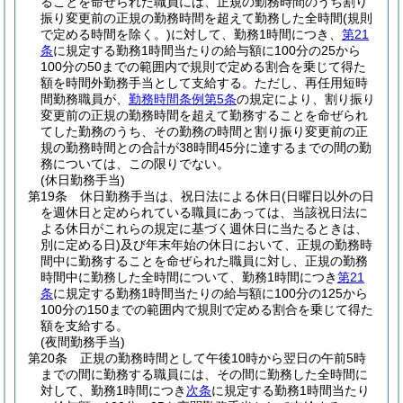
ることを命ぜられた職員には、正規の勤務時間のうち割り
振り変更前の正規の勤務時間を超えて勤務した全時間
(規則
で定める時間を除く。)
に対して、勤務1時間につき、
第21
条
に規定する勤務1時間当たりの給与額に100分の25から
100分の50までの範囲内で規則で定める割合を乗じて得た
額を時間外勤務手当として支給する。
ただし、再任用短時
間勤務職員が、
勤務時間条例第5条
の規定により、割り振り
変更前の正規の勤務時間を超えて勤務することを命ぜられ
てした勤務のうち、その勤務の時間と割り振り変更前の正
規の勤務時間との合計が38時間45分に達するまでの間の勤
務については、この限りでない。
(休日勤務手当)
第19条
休日勤務手当は、祝日法による休日
(日曜日以外の日
を週休日と定められている職員にあっては、当該祝日法に
よる休日がこれらの規定に基づく週休日に当たるときは、
別に定める日)
及び年末年始の休日において、正規の勤務時
間中に勤務することを命ぜられた職員に対し、正規の勤務
時間中に勤務した全時間について、勤務1時間につき
第21
条
に規定する勤務1時間当たりの給与額に100分の125から
100分の150までの範囲内で規則で定める割合を乗じて得た
額を支給する。
(夜間勤務手当)
第20条
正規の勤務時間として午後10時から翌日の午前5時
までの間に勤務する職員には、その間に勤務した全時間に
対して、勤務1時間につき
次条
に規定する勤務1時間当たり