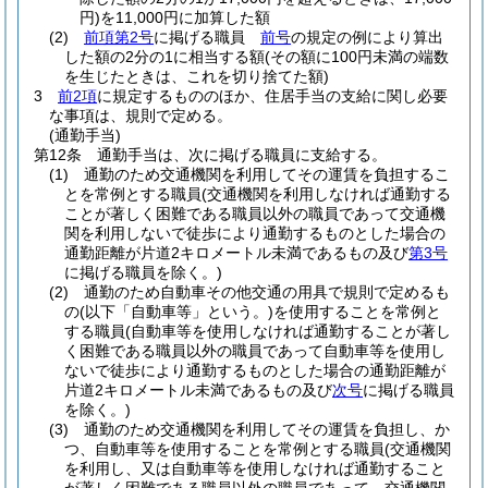
円)
を11,000円に加算した額
(2)
前項第2号
に掲げる職員
前号
の規定の例により算出
した額の2分の1に相当する額
(その額に100円未満の端数
を生じたときは、これを切り捨てた額)
3
前2項
に規定するもののほか、住居手当の支給に関し必要
な事項は、規則で定める。
(通勤手当)
第12条
通勤手当は、次に掲げる職員に支給する。
(1)
通勤のため交通機関を利用してその運賃を負担するこ
とを常例とする職員
(交通機関を利用しなければ通勤する
ことが著しく困難である職員以外の職員であって交通機
関を利用しないで徒歩により通勤するものとした場合の
通勤距離が片道2キロメートル未満であるもの及び
第3号
に掲げる職員を除く。)
(2)
通勤のため自動車その他交通の用具で規則で定めるも
の
(以下「自動車等」という。)
を使用することを常例と
する職員
(自動車等を使用しなければ通勤することが著し
く困難である職員以外の職員であって自動車等を使用し
ないで徒歩により通勤するものとした場合の通勤距離が
片道2キロメートル未満であるもの及び
次号
に掲げる職員
を除く。)
(3)
通勤のため交通機関を利用してその運賃を負担し、か
つ、自動車等を使用することを常例とする職員
(交通機関
を利用し、又は自動車等を使用しなければ通勤すること