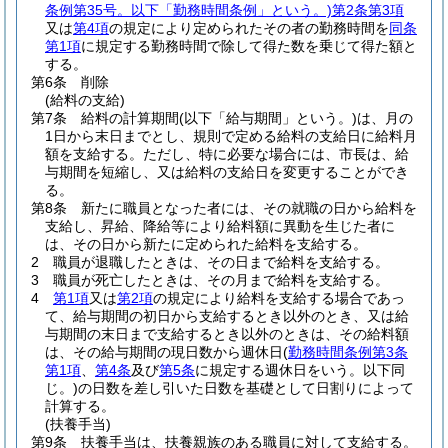
条例第35号。以下「勤務時間条例」という。)
第2条第3項
又は
第4項
の規定により定められたその者の勤務時間を
同条
第1項
に規定する勤務時間で除して得た数を乗じて得た額と
する。
第6条
削除
(給料の支給)
第7条
給料の計算期間
(以下「給与期間」という。)
は、月の
1日から末日までとし、規則で定める給料の支給日に給料月
額を支給する。
ただし、特に必要な場合には、市長は、給
与期間を短縮し、又は給料の支給日を変更することができ
る。
第8条
新たに職員となった者には、その就職の日から給料を
支給し、昇給、降給等により給料額に異動を生じた者に
は、その日から新たに定められた給料を支給する。
2
職員が退職したときは、その日まで給料を支給する。
3
職員が死亡したときは、その月まで給料を支給する。
4
第1項
又は
第2項
の規定により給料を支給する場合であっ
て、給与期間の初日から支給するとき以外のとき、又は給
与期間の末日まで支給するとき以外のときは、その給料額
は、その給与期間の現日数から週休日
(
勤務時間条例第3条
第1項
、
第4条
及び
第5条
に規定する週休日をいう。以下同
じ。)
の日数を差し引いた日数を基礎として日割りによって
計算する。
(扶養手当)
第9条
扶養手当は、扶養親族のある職員に対して支給する。