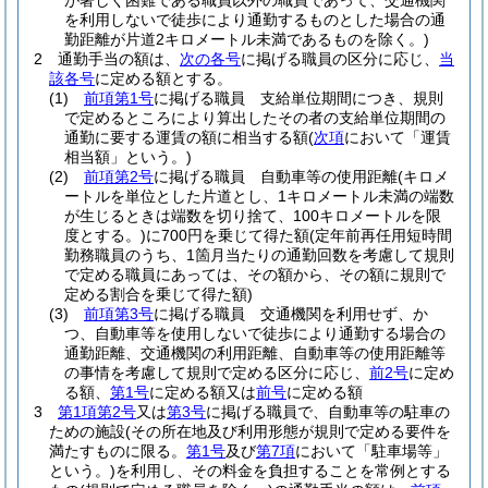
が著しく困難である職員以外の職員であって、交通機関
を利用しないで徒歩により通勤するものとした場合の通
勤距離が片道2キロメートル未満であるものを除く。)
2
通勤手当の額は、
次の各号
に掲げる職員の区分に応じ、
当
該各号
に定める額とする。
(1)
前項第1号
に掲げる職員 支給単位期間につき、規則
で定めるところにより算出したその者の支給単位期間の
通勤に要する運賃の額に相当する額
(
次項
において「運賃
相当額」という。)
(2)
前項第2号
に掲げる職員 自動車等の使用距離
(キロメ
ートルを単位とした片道とし、1キロメートル未満の端数
が生じるときは端数を切り捨て、100キロメートルを限
度とする。)
に700円を乗じて得た額
(定年前再任用短時間
勤務職員のうち、1箇月当たりの通勤回数を考慮して規則
で定める職員にあっては、その額から、その額に規則で
定める割合を乗じて得た額)
(3)
前項第3号
に掲げる職員 交通機関を利用せず、か
つ、自動車等を使用しないで徒歩により通勤する場合の
通勤距離、交通機関の利用距離、自動車等の使用距離等
の事情を考慮して規則で定める区分に応じ、
前2号
に定め
る額、
第1号
に定める額又は
前号
に定める額
3
第1項第2号
又は
第3号
に掲げる職員で、自動車等の駐車の
ための施設
(その所在地及び利用形態が規則で定める要件を
満たすものに限る。
第1号
及び
第7項
において「駐車場等」
という。)
を利用し、その料金を負担することを常例とする