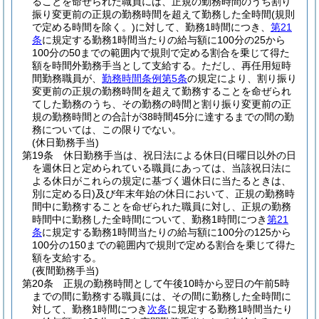
ることを命ぜられた職員には、正規の勤務時間のうち割り
振り変更前の正規の勤務時間を超えて勤務した全時間
(規則
で定める時間を除く。)
に対して、勤務1時間につき、
第21
条
に規定する勤務1時間当たりの給与額に100分の25から
100分の50までの範囲内で規則で定める割合を乗じて得た
額を時間外勤務手当として支給する。
ただし、再任用短時
間勤務職員が、
勤務時間条例第5条
の規定により、割り振り
変更前の正規の勤務時間を超えて勤務することを命ぜられ
てした勤務のうち、その勤務の時間と割り振り変更前の正
規の勤務時間との合計が38時間45分に達するまでの間の勤
務については、この限りでない。
(休日勤務手当)
第19条
休日勤務手当は、祝日法による休日
(日曜日以外の日
を週休日と定められている職員にあっては、当該祝日法に
よる休日がこれらの規定に基づく週休日に当たるときは、
別に定める日)
及び年末年始の休日において、正規の勤務時
間中に勤務することを命ぜられた職員に対し、正規の勤務
時間中に勤務した全時間について、勤務1時間につき
第21
条
に規定する勤務1時間当たりの給与額に100分の125から
100分の150までの範囲内で規則で定める割合を乗じて得た
額を支給する。
(夜間勤務手当)
第20条
正規の勤務時間として午後10時から翌日の午前5時
までの間に勤務する職員には、その間に勤務した全時間に
対して、勤務1時間につき
次条
に規定する勤務1時間当たり