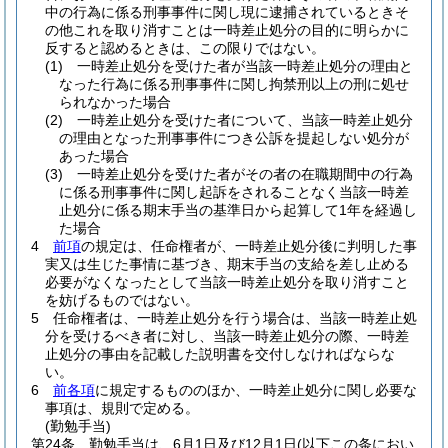
中の行為に係る刑事事件に関し現に逮捕されているときそ
の他これを取り消すことは一時差止処分の目的に明らかに
反すると認めるときは、この限りではない。
(1)
一時差止処分を受けた者が当該一時差止処分の理由と
なった行為に係る刑事事件に関し拘禁刑以上の刑に処せ
られなかった場合
(2)
一時差止処分を受けた者について、当該一時差止処分
の理由となった刑事事件につき公訴を提起しない処分が
あった場合
(3)
一時差止処分を受けた者がその者の在職期間中の行為
に係る刑事事件に関し起訴をされることなく当該一時差
止処分に係る期末手当の基準日から起算して1年を経過し
た場合
4
前項
の規定は、任命権者が、一時差止処分後に判明した事
実又は生じた事情に基づき、期末手当の支給を差し止める
必要がなくなったとして当該一時差止処分を取り消すこと
を妨げるものではない。
5
任命権者は、一時差止処分を行う場合は、当該一時差止処
分を受けるべき者に対し、当該一時差止処分の際、一時差
止処分の事由を記載した説明書を交付しなければならな
い。
6
前各項
に規定するもののほか、一時差止処分に関し必要な
事項は、規則で定める。
(勤勉手当)
第24条
勤勉手当は、6月1日及び12月1日
(以下この条におい