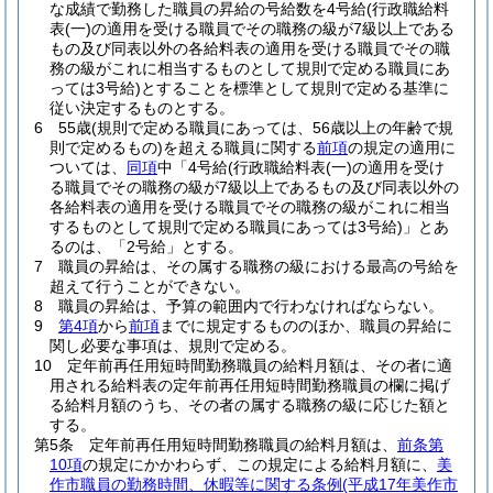
な成績で勤務した職員の昇給の号給数を4号給
(行政職給料
表
(一)
の適用を受ける職員でその職務の級が7級以上である
もの及び同表以外の各給料表の適用を受ける職員でその職
務の級がこれに相当するものとして規則で定める職員にあ
っては3号給)
とすることを標準として規則で定める基準に
従い決定するものとする。
6
55歳
(規則で定める職員にあっては、56歳以上の年齢で規
則で定めるもの)
を超える職員に関する
前項
の規定の適用に
ついては、
同項
中「4号給
(行政職給料表
(一)
の適用を受け
る職員でその職務の級が7級以上であるもの及び同表以外の
各給料表の適用を受ける職員でその職務の級がこれに相当
するものとして規則で定める職員にあっては3号給)
」とあ
るのは、「2号給」とする。
7
職員の昇給は、その属する職務の級における最高の号給を
超えて行うことができない。
8
職員の昇給は、予算の範囲内で行わなければならない。
9
第4項
から
前項
までに規定するもののほか、職員の昇給に
関し必要な事項は、規則で定める。
10
定年前再任用短時間勤務職員の給料月額は、その者に適
用される給料表の定年前再任用短時間勤務職員の欄に掲げ
る給料月額のうち、その者の属する職務の級に応じた額と
する。
第5条
定年前再任用短時間勤務職員の給料月額は、
前条第
10項
の規定にかかわらず、この規定による給料月額に、
美
作市職員の勤務時間、休暇等に関する条例
(平成17年美作市