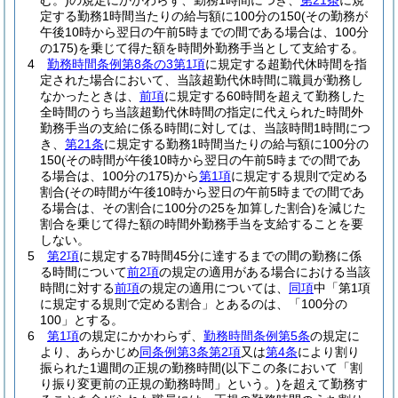
む。)
の規定にかかわらず、勤務1時間につき、
第21条
に規
定する勤務1時間当たりの給与額に100分の150
(その勤務が
午後10時から翌日の午前5時までの間である場合は、100分
の175)
を乗じて得た額を時間外勤務手当として支給する。
4
勤務時間条例第8条の3第1項
に規定する超勤代休時間を指
定された場合において、当該超勤代休時間に職員が勤務し
なかったときは、
前項
に規定する60時間を超えて勤務した
全時間のうち当該超勤代休時間の指定に代えられた時間外
勤務手当の支給に係る時間に対しては、当該時間1時間につ
き、
第21条
に規定する勤務1時間当たりの給与額に100分の
150
(その時間が午後10時から翌日の午前5時までの間であ
る場合は、100分の175)
から
第1項
に規定する規則で定める
割合
(その時間が午後10時から翌日の午前5時までの間であ
る場合は、その割合に100分の25を加算した割合)
を減じた
割合を乗じて得た額の時間外勤務手当を支給することを要
しない。
5
第2項
に規定する7時間45分に達するまでの間の勤務に係
る時間について
前2項
の規定の適用がある場合における当該
時間に対する
前項
の規定の適用については、
同項
中「第1項
に規定する規則で定める割合」とあるのは、「100分の
100」とする。
6
第1項
の規定にかかわらず、
勤務時間条例第5条
の規定に
より、あらかじめ
同条例第3条第2項
又は
第4条
により割り
振られた1週間の正規の勤務時間
(以下この条において「割
り振り変更前の正規の勤務時間」という。)
を超えて勤務す