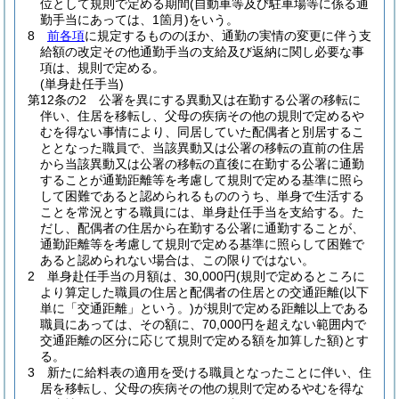
位として規則で定める期間
(自動車等及び駐車場等に係る通
勤手当にあっては、1箇月)
をいう。
8
前各項
に規定するもののほか、通勤の実情の変更に伴う支
給額の改定その他通勤手当の支給及び返納に関し必要な事
項は、規則で定める。
(単身赴任手当)
第12条の2
公署を異にする異動又は在勤する公署の移転に
伴い、住居を移転し、父母の疾病その他の規則で定めるや
むを得ない事情により、同居していた配偶者と別居するこ
ととなった職員で、当該異動又は公署の移転の直前の住居
から当該異動又は公署の移転の直後に在勤する公署に通勤
することが通勤距離等を考慮して規則で定める基準に照ら
して困難であると認められるもののうち、単身で生活する
ことを常況とする職員には、単身赴任手当を支給する。
た
だし、配偶者の住居から在勤する公署に通勤することが、
通勤距離等を考慮して規則で定める基準に照らして困難で
あると認められない場合は、この限りではない。
2
単身赴任手当の月額は、30,000円
(規則で定めるところに
より算定した職員の住居と配偶者の住居との交通距離
(以下
単に「交通距離」という。)
が規則で定める距離以上である
職員にあっては、その額に、70,000円を超えない範囲内で
交通距離の区分に応じて規則で定める額を加算した額)
とす
る。
3
新たに給料表の適用を受ける職員となったことに伴い、住
居を移転し、父母の疾病その他の規則で定めるやむを得な