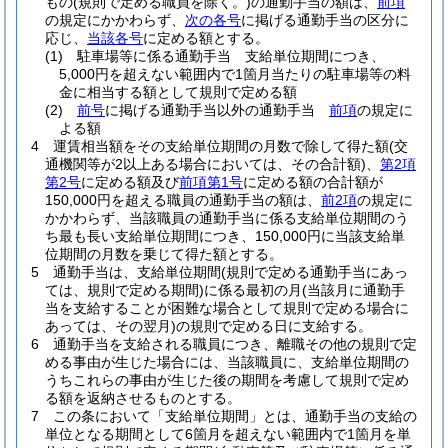
もの
(規則で定める職員を除く。)
の通勤手当の額は、
前項
の規定にかかわらず、
次の各号
に掲げる通勤手当の区分に
応じ、
当該各号
に定める額とする。
(1)
駐車場等に係る通勤手当 支給単位期間につき、
5,000円を超えない範囲内で1箇月当たりの駐車場等の料
金に相当する額として規則で定める額
(2)
前号
に掲げる通勤手当以外の通勤手当
前項
の規定に
よる額
4
運賃相当額をその支給単位期間の月数で除して得た額
(交
通機関等が2以上ある場合においては、その合計額)
、
第2項
第2号
に定める額及び
前項第1号
に定める額の合計額が
150,000円を超える職員の通勤手当の額は、
前2項
の規定に
かかわらず、当該職員の通勤手当に係る支給単位期間のう
ち最も長い支給単位期間につき、150,000円に当該支給単
位期間の月数を乗じて得た額とする。
5
通勤手当は、支給単位期間
(規則で定める通勤手当にあっ
ては、規則で定める期間)
に係る最初の月
(当該月に通勤手
当を支給することが困難な場合として規則で定める場合に
あっては、その翌月)
の規則で定める日に支給する。
6
通勤手当を支給される職員につき、離職その他の規則で定
める事由が生じた場合には、当該職員に、支給単位期間の
うちこれらの事由が生じた後の期間を考慮して規則で定め
る額を返納させるものとする。
7
この条において「支給単位期間」とは、通勤手当の支給の
単位となる期間として6箇月を超えない範囲内で1箇月を単