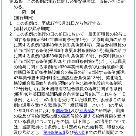
第32条
この条例の施行に関し必要な事項は、市長が別に定
める。
附
則
(施行期日)
1
この条例は、平成17年3月31日から施行する。
(給料及び昇給期間)
2
この条例の施行の日の前日において、勝田町職員の給与に
関する条例
(昭和42年勝田町条例第1号)
、大原町職員の給与
に関する条例
(昭和43年大原町条例第4号)
、東粟倉村職員の
給与に関する条例
(平成6年東粟倉村条例第24号)
職員の給与
に関する条例
(昭和33年美作町条例第16号)
、作東町職員の
給与に関する条例
(昭和28年作東町条例第9号)
若しくは職員
の給与に関する条例
(昭和30年英田町条例)
又は解散前の美
作勝田英田町衛生施設組合の職員の給与に関する条例
(昭和
47年美作勝田英田町衛生施設組合条例第13号)
、英北衛生
施設組合職員給与条例
(昭和46年英北衛生施設組合条例第
12号)
若しくは英田圏域消防組合職員の給与に関する条例
(昭和48年英田圏域消防組合条例第11号)
(以下これらを「旧
条例」という。)
の適用を受けていた職員で引き続きこの条
例の適用を受ける職員
(以下「継続職員」という。)
の平成
17年3月31日における
別表第1
及び
別表第2
の給料表、職務
の級及び号給
(職務の級の最高号給を超える給料月額を受け
ている職員についてはその額。以下同じ。)
の適用について
は、当該職員の旧条例により定められた給料表、職務の級
及び号給とし、
第4条第5項
及び
第7項
までの昇給期間につ