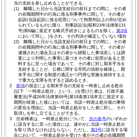
当の支給を差し止めることができる。
(1)
離職した日から当該支給日の前日までの間に、その者
の在職期間中の行為に係る刑事事件に関して、その者が
起訴
(当該起訴に係る犯罪について拘禁刑以上の刑が定め
られているものに限り、刑事訴訟法
(昭和23年法律第131
号)
第6編に規定する略式手続きによるものを除く。
第3項
において同じ。)
をされ、その判決が確定していない場合
(2)
離職した日から当該支給日の前日までの間に、その者
の在職期間中の行為に係る刑事事件に関して、その者が
逮捕された場合又はその者から聴取した事項若しくは調
査により判明した事実に基づきその者に犯罪があると思
料するに至った場合であって、その者に対し期末手当を
支給することが、公務に関する市民の信頼を確保し、期
末手当に関する制度の適正かつ円滑な実施を維持する上
で重大な支障を生ずると認めるとき。
2
前項
の規定による期末手当の支給を一時差し止める処分
(以下「一時差止処分」という。)
を受けた者は、行政不服
審査法
(平成26年法律第68号)
第18条第1項本文に規定する
期間が経過した後においては、当該一時差止処分後の事情
の変化を理由に、当該一時差止処分をした者に対し、その
取消しを申し立てることができる。
3
任命権者は、一時差止処分について、
次の各号
のいずれか
に該当するに至った場合には、速やかに当該一時差止処分
を取り消さなければならない。
ただし、
第3号
に該当する場
合において、一時差止処分を受けた者がその者の在職期間