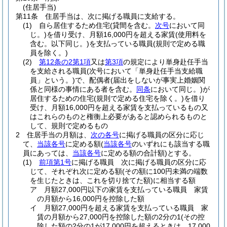
(住居手当)
第11条
住居手当は、次に掲げる職員に支給する。
(1)
自ら居住するため住宅
(貸間を含む。
次号
において同
じ。)
を借り受け、月額16,000円を超える家賃
(使用料を
含む。以下同じ。)
を支払っている職員
(規則で定める職
員を除く。)
(2)
第12条の2第1項
又は
第3項
の規定により単身赴任手当
を支給される職員
(次号において「単身赴任手当支給職
員」という。)
で、配偶者
(届出をしないが事実上婚姻関
係と同様の事情にある者を含む。
同条
において同じ。)
が
居住するための住宅
(規則で定める住宅を除く。)
を借り
受け、月額16,000円を超える家賃を支払っているもの又
はこれらのものと権衡上必要があると認められるものと
して、規則で定めるもの
2
住居手当の月額は、
次の各号
に掲げる職員の区分に応じ
て、
当該各号
に定める額
(
当該各号
のいずれにも該当する職
員にあっては、
当該各号
に定める額の合計額)
とする。
(1)
前項第1号
に掲げる職員 次に掲げる職員の区分に応
じて、それぞれ次に定める額
(その額に100円未満の端数
を生じたときは、これを切り捨てた額)
に相当する額
ア
月額27,000円以下の家賃を支払っている職員 家賃
の月額から16,000円を控除した額
イ
月額27,000円を超える家賃を支払っている職員 家
賃の月額から27,000円を控除した額の2分の1
(その控
除した額の2分の1が17,000円を超えるときは、17,000