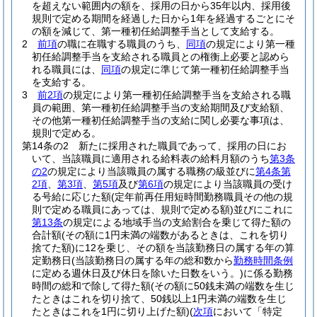
を超えない範囲内の額を、採用の日から35年以内、採用後
規則で定める期間を経過した日から1年を経過するごとにそ
の額を減じて、第一種初任給調整手当として支給する。
2
前項
の職に在職する職員のうち、
同項
の規定により第一種
初任給調整手当を支給される職員との権衡上必要と認めら
れる職員には、
同項
の規定に準じて第一種初任給調整手当
を支給する。
3
前2項
の規定により第一種初任給調整手当を支給される職
員の範囲、第一種初任給調整手当の支給期間及び支給額、
その他第一種初任給調整手当の支給に関し必要な事項は、
規則で定める。
第14条の2
新たに採用された職員であって、採用の日にお
いて、当該職員に適用される給料表の給料月額のうち
第3条
の2
の規定により当該職員の属する職務の級並びに
第4条第
2項
、
第3項
、
第5項
及び
第6項
の規定により当該職員の受け
る号給に応じた額
(定年前再任用短時間勤務職員その他の規
則で定める職員にあっては、規則で定める額)
並びにこれに
第13条
の規定による地域手当の支給割合を乗じて得た額の
合計額
(その額に1円未満の端数があるときは、これを切り
捨てた額)
に12を乗じ、その額を当該勤務日の属する年の算
定勤務日
(当該勤務日の属する年の総和数から
勤務時間条例
に定める週休日及び休日を除いた日数をいう。)
に係る勤務
時間の総和で除して得た額
(その額に50銭未満の端数を生じ
たときはこれを切り捨て、50銭以上1円未満の端数を生じ
たときはこれを1円に切り上げた額)
(
次項
において「特定