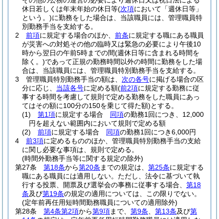
その他の公務の運営の必要により週休日又は祝日法による
休日若しくは年末年始の休日等
(
次項
において「週休日等」
という。)
に勤務をした場合は、当該職員には、管理職員特
別勤務手当を支給する。
2
前項
に規定する場合のほか、
前条
に規定する職にある職員
が災害への対処その他の臨時又は緊急の必要により午後10
時から翌日の午前5時までの間
(週休日等に含まれる時間を
除く。)
であって正規の勤務時間以外の時間に勤務をした場
合は、当該職員には、管理職員特別勤務手当を支給する。
3
管理職員特別勤務手当の額は、
次の各号
に掲げる場合の区
分に応じ、
当該各号
に定める額
(
前2項
に規定する勤務に従
事する時間を考慮して規則で定める勤務をした職員にあっ
てはその額に100分の150を乗じて得た額)
とする。
(1)
第1項
に規定する場合
同項
の勤務1回につき、12,000
円を超えない範囲内において規則で定める額
(2)
前項
に規定する場合
同項
の勤務1回につき6,000円
4
前3項
に定めるもののほか、管理職員特別勤務手当の支給
に関し必要な事項は、規則で定める。
(時間外勤務手当等に関する規定の除外)
第27条
第18条
から
第20条
までの規定は、
第25条
に規定する
職にある職員には適用しない。
ただし、法令に基づいて執
行する投票、開票及び選挙会の事務に従事する場合、
第18
条
及び
第19条
の規定の適用については、この限りでない。
(定年前再任用短時間勤務職員についての適用除外)
第28条
第4条第2項
から
第9項
まで、
第9条
、
第13条
及び
第