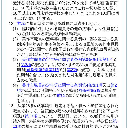
受ける号給に応じた額に100分の70を乗じて得た額
(当該額
に、50円未満の端数を生じたときはこれを切り捨てた額、
50円以上100円未満の端数を生じたときはこれを100円に切
り上げた額。)
とする。
12
前項
の規定は次に掲げる職員には適用しない。
(1)
臨時的に任用される職員その他の法律により任期を定
めて任用される職員及び非常勤職員
(2)
美作市職員の定年等に関する条例の一部を改正する条
例
(令和4年美作市条例第26号)
による改正前の美作市職員
の定年等に関する条例
(平成17年美作市条例第31号)
第3条
ただし書に該当する医療業務に従事する医師
(3)
美作市職員の定年等に関する条例第9条第1項第1号
又
は
第2項
の規定により法第28条の2第1項に規定する異動
期間
(
同条例第9条第1項
又は
第2項
の規定により延長され
た期間を含む。)
を延長された同条第6条に規定する職を
占める職員
(4)
美作市職員の定年等に関する条例第4条第1項
又は
第2
項
の規定により勤務している職員
(
同条例第2条
に規定す
る定年退職日において
前項
の規定が適用されていた職員
を除く。)
13
法第28条の2第4項に規定する他の職への降任等をされた
職員であって、当該他の職への降任等をされた日
(以下この
項及び
第17項
において「異動日」という。)
の前日から引き
続き同一の給料表の適用を受ける職員のうち、特定日に
第
11項
の規定により当該職員の受ける給料月額
(以下この項及