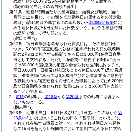
の給与額の100分の25を夜間勤務手当として支給する。
(勤務1時間当たりの給与額の算出)
第21条
勤務1時間当たりの給与額は、給料及び地域手当の
月額に12を乗じ、その額を当該勤務日の属する年の算定勤
務日
(当該勤務日の属する年の総和数から
勤務時間条例
に定
める週休日及び休日を除いた日数をいう。)
に係る勤務時間
の総和で除して得た額とする。
(宿日直手当)
第22条
宿日直勤務を命ぜられた職員には、その勤務1回に
つき、5,000円
(宿直勤務の執務が通常行われる日の執務時
間の2分の1に相当する時間である日は3,000円)
を宿日直手
当として支給する。
ただし、病院等に勤務する医師にあっ
ては30,000円
(診療所の宅直を命ぜられた医師にあっては、
平日3,000円、日曜及び祝日法による休日6,000円)
及び看護
師、准看護師にあっては6,200円並びに水道事業所に勤務す
る職員のうち宿直勤務を命ぜられた職員にあっては6,200円
及び日直勤務を命ぜられた職員にあっては6,600円を支給す
ることができる。
2
前項
の勤務は、
第18条
から
第20条
までの勤務には含まれ
ないものとする。
(期末手当)
第23条
期末手当は、6月1日及び12月1日
(以下この条から
第
23条の3
までにおいてこれらの日を「基準日」という。)
に
それぞれ在職する職員に対して、それぞれ基準日から起算
して15日を超えない範囲内において規則で定める日に支給