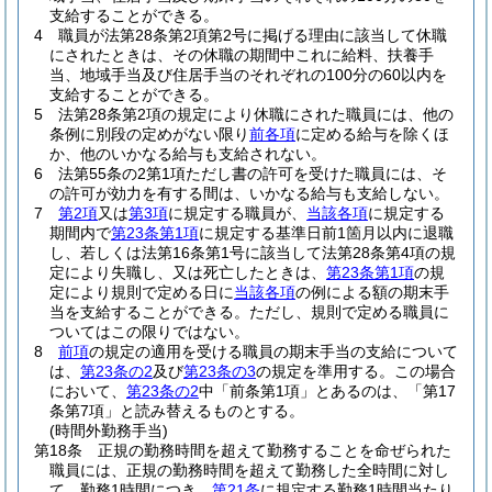
支給することができる。
4
職員が法第28条第2項第2号に掲げる理由に該当して休職
にされたときは、その休職の期間中これに給料、扶養手
当、地域手当及び住居手当のそれぞれの100分の60以内を
支給することができる。
5
法第28条第2項の規定により休職にされた職員には、他の
条例に別段の定めがない限り
前各項
に定める給与を除くほ
か、他のいかなる給与も支給されない。
6
法第55条の2第1項ただし書の許可を受けた職員には、そ
の許可が効力を有する間は、いかなる給与も支給しない。
7
第2項
又は
第3項
に規定する職員が、
当該各項
に規定する
期間内で
第23条第1項
に規定する基準日前1箇月以内に退職
し、若しくは法第16条第1号に該当して法第28条第4項の規
定により失職し、又は死亡したときは、
第23条第1項
の規
定により規則で定める日に
当該各項
の例による額の期末手
当を支給することができる。
ただし、規則で定める職員に
ついてはこの限りではない。
8
前項
の規定の適用を受ける職員の期末手当の支給について
は、
第23条の2
及び
第23条の3
の規定を準用する。
この場合
において、
第23条の2
中「前条第1項」とあるのは、「第17
条第7項」と読み替えるものとする。
(時間外勤務手当)
第18条
正規の勤務時間を超えて勤務することを命ぜられた
職員には、正規の勤務時間を超えて勤務した全時間に対し
て、勤務1時間につき、
第21条
に規定する勤務1時間当たり