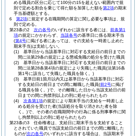
める職員の区分に応じて100分の15を超えない範囲内で規
則で定める割合を乗じて得た額を加算した額を
第2項
の期末
手当基礎額とする。
6
第2項
に規定する在職期間の算定に関し必要な事項は、規
則で定める。
第23条の2
次の各号
のいずれかに該当する者には、
前条第1
項
の規定にかかわらず、
当該各号
の基準日に係る期末手当
(
第4号
に掲げる者にあっては、その支給を一時差し止めた
期末手当)
は支給しない。
(1)
基準日から当該基準日に対応する支給日の前日までの
間に法第29条の規定による懲戒免職の処分を受けた職員
(2)
基準日から当該基準日に対応する支給日の前日までの
間に法第28条第4項の規定により失職した職員
(法第16条
第1号に該当して失職した職員を除く。)
(3)
基準日前1箇月以内又は基準日から当該基準日に対応
する支給日の前日までの間に離職した職員
(
前2号
に掲げ
る職員を除く。)
で、その離職した日から当該支給日の前
日までの間に拘禁刑以上の刑に処せられたもの
(4)
次条第1項
の規定により期末手当の支給を一時差し止
める処分を受けた者
(当該処分を取り消された者を除
く。)
で、その者の在職期間中の行為に係る刑事事件に関
し拘禁刑以上の刑に処せられたもの
第23条の3
任命権者は、支給日に期末手当を支給すること
とされていた職員で当該支給日の前日までの間に離職した
ものが
次の各号
のいずれかに該当する場合は、当該期末手