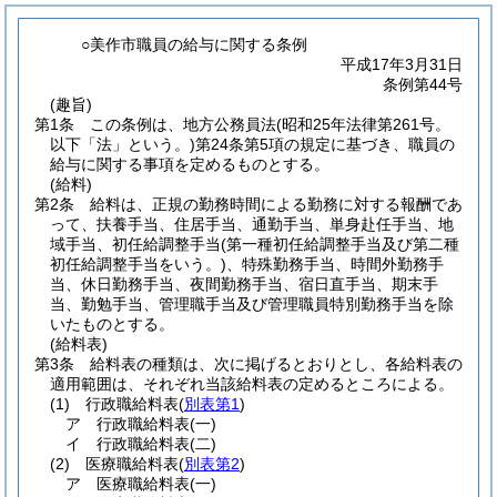
○美作市職員の給与に関する条例
平成17年3月31日
条例第44号
(趣旨)
第1条
この条例は、地方公務員法
(昭和25年法律第261号。
以下「法」という。)
第24条第5項の規定に基づき、職員の
給与に関する事項を定めるものとする。
(給料)
第2条
給料は、正規の勤務時間による勤務に対する報酬であ
って、扶養手当、住居手当、通勤手当、単身赴任手当、地
域手当、初任給調整手当
(第一種初任給調整手当及び第二種
初任給調整手当をいう。)
、特殊勤務手当、時間外勤務手
当、休日勤務手当、夜間勤務手当、宿日直手当、期末手
当、勤勉手当、管理職手当及び管理職員特別勤務手当を除
いたものとする。
(給料表)
第3条
給料表の種類は、次に掲げるとおりとし、各給料表の
適用範囲は、それぞれ当該給料表の定めるところによる。
(1)
行政職給料表
(
別表第1
)
ア
行政職給料表
(一)
イ
行政職給料表
(二)
(2)
医療職給料表
(
別表第2
)
ア
医療職給料表
(一)