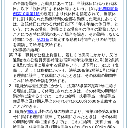
の全部を勤務した職員にあっては、当該休日に代わる代休
日。以下「祝日法による休日等」という。)
又は
勤務時間条
例第10条第1項
の規定により代休日を指定されて、当該休
日に割り振られた勤務時間の全部を勤務した職員にあって
は、当該休日に代わる代休日
(以下「年末年始の休日等」と
いう。)
である場合、休暇による場合その他その勤務しない
ことにつき特に承認のあった場合を除き、その勤務しない1
時間につき、
第21条
に規定する勤務1時間当たりの給与額
を減額して給与を支給する。
(休職者の給与)
第17条
職員が公務上負傷し、若しくは疾病にかかり、又は
通勤
(地方公務員災害補償法
(昭和42年法律第121号)
第2条第
2項及び第3項に規定する通勤をいう。以下同じ。)
により負
傷し、若しくは疾病にかかり、法第28条第2項第1号に掲げ
る理由に該当して休職にされたときは、その休職の期間中
これに給与の全額を支給する。
2
職員が結核性疾患にかかり、法第28条第2項第1号に掲げ
る理由に該当して休職にされたときは、その休職の期間が
満2年に達するまでは、これに給料、扶養手当、地域手当、
住居手当及び期末手当のそれぞれの100分の80を支給する
ことができる。
3
職員が
前2項
以外の心身の故障により、法第28条第2項第1
号に掲げる理由に該当して休職にされたときは、その休職
の期間が満1年に達するまでは、これに給料、扶養手当、地
域手当、住居手当及び期末手当のそれぞれの100分の80を