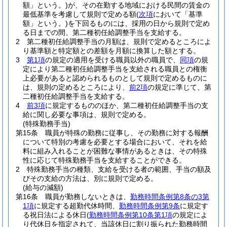
額」という。)
が、その在勤する地域における民間の賃金の
最低基準を考慮して規則で定める額
(
次項
において「基準
額」という。)
を下回るものには、採用の日から規則で定め
る日までの間、第二種初任給調整手当を支給する。
2
第二種初任給調整手当の月額は、規則で定めるところによ
り基準額と特定額との差額を月額に換算した額とする。
3
第1項
の規定の適用を受ける職員以外の職員で、
同項
の規
定により第二種初任給調整手当を支給される職員との権衡
上必要があると認められるものとして規則で定めるものに
は、規則の定めるところにより、
前2項
の規定に準じて、第
二種初任給調整手当を支給する。
4
前3項
に規定するもののほか、第二種初任給調整手当の支
給に関し必要な事項は、規則で定める。
(特殊勤務手当)
第15条
職員が特殊の勤務に従事し、その勤務に対する報酬
について特別の考慮を必要とする場合において、それを給
料に組み入れることが困難な事情があるときは、その特殊
性に応じて特殊勤務手当を支給することができる。
2
特殊勤務手当の種類、支給を受ける者の範囲、手当の額及
びその支給の方法は、別に規則で定める。
(給与の減額)
第16条
職員が勤務しないときは、
勤務時間条例第8条の3第
1項
に規定する超勤代休時間、
勤務時間条例第9条
に規定す
る祝日法による休日
(
勤務時間条例第10条第1項
の規定によ
り代休日を指定されて、当該休日に割り振られた勤務時間