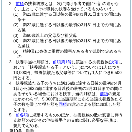
2
前項
の扶養親族とは、次に掲げる者で他に生計の途がな
く、主としてその職員の扶養を受けているものをいう。
(1)
満22歳に達する日以後の最初の3月31日までの間にあ
る子
(2)
満22歳に達する日以後の最初の3月31日までの間にあ
る孫
(3)
満60歳以上の父母及び祖父母
(4)
満22歳に達する日以後の最初の3月31日までの間にあ
る弟妹
(5)
精神又は身体に重度の障害がある者で規則で定めるも
の
3
扶養手当の月額は、
前項第1号
に該当する扶養親族
(
次項
に
おいて「扶養親族たる子」という。)
については1人につき
13,000円、扶養親族たる父母等については1人につき6,500
円とする。
4
扶養親族たる子のうちに満15歳に達する日後の最初の4月
1日から満22歳に達する日以後の最初の3月31日までの間に
ある子がいる場合における扶養手当の月額は、
前項
の規定
にかかわらず、5,000円に当該期間にある当該扶養親族たる
子の数を乗じて得た額を
同項
の規定による額に加算した額
とする。
5
前各項
に規定するもののほか、扶養親族の数の変更に伴う
支給額の改定その他扶養手当の支給に関し必要な事項は、
規則で定める。
第10条
削除