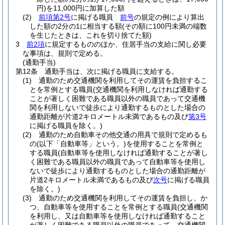
円)
を11,000円に加算した額
(2)
前項第2号
に掲げる職員
前号
の規定の例により算出
した額の2分の1に相当する額
(その額に100円未満の端数
を生じたときは、これを切り捨てた額)
3
前2項
に規定するもののほか、住居手当の支給に関し必要
な事項は、規則で定める。
(通勤手当)
第12条
通勤手当は、次に掲げる職員に支給する。
(1)
通勤のため交通機関を利用してその運賃を負担するこ
とを常例とする職員
(交通機関を利用しなければ通勤する
ことが著しく困難である職員以外の職員であって交通機
関を利用しないで徒歩により通勤するものとした場合の
通勤距離が片道2キロメートル未満であるもの及び
第3号
に掲げる職員を除く。)
(2)
通勤のため自動車その他交通の用具で規則で定めるも
の
(以下「自動車等」という。)
を使用することを常例と
する職員
(自動車等を使用しなければ通勤することが著し
く困難である職員以外の職員であって自動車等を使用し
ないで徒歩により通勤するものとした場合の通勤距離が
片道2キロメートル未満であるもの及び
次号
に掲げる職員
を除く。)
(3)
通勤のため交通機関を利用してその運賃を負担し、か
つ、自動車等を使用することを常例とする職員
(交通機関
を利用し、又は自動車等を使用しなければ通勤すること