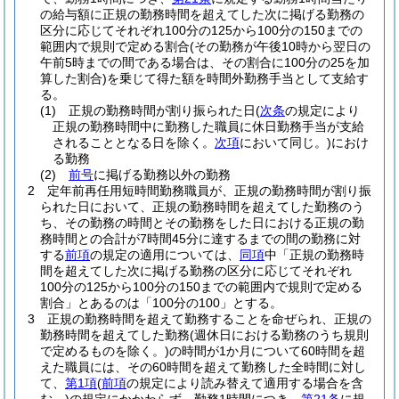
の給与額に正規の勤務時間を超えてした次に掲げる勤務の
区分に応じてそれぞれ100分の125から100分の150までの
範囲内で規則で定める割合
(その勤務が午後10時から翌日の
午前5時までの間である場合は、その割合に100分の25を加
算した割合)
を乗じて得た額を時間外勤務手当として支給す
る。
(1)
正規の勤務時間が割り振られた日
(
次条
の規定により
正規の勤務時間中に勤務した職員に休日勤務手当が支給
されることとなる日を除く。
次項
において同じ。)
におけ
る勤務
(2)
前号
に掲げる勤務以外の勤務
2
定年前再任用短時間勤務職員が、正規の勤務時間が割り振
られた日において、正規の勤務時間を超えてした勤務のう
ち、その勤務の時間とその勤務をした日における正規の勤
務時間との合計が7時間45分に達するまでの間の勤務に対
する
前項
の規定の適用については、
同項
中「正規の勤務時
間を超えてした次に掲げる勤務の区分に応じてそれぞれ
100分の125から100分の150までの範囲内で規則で定める
割合」とあるのは「100分の100」とする。
3
正規の勤務時間を超えて勤務することを命ぜられ、正規の
勤務時間を超えてした勤務
(週休日における勤務のうち規則
で定めるものを除く。)
の時間が1か月について60時間を超
えた職員には、その60時間を超えて勤務した全時間に対し
て、
第1項
(
前項
の規定により読み替えて適用する場合を含