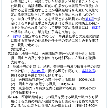
い事情により、同居していた配偶者と別居することとなっ
た職員で、当該適用の直前の住居から当該適用の直後に在
勤する公署に通勤することが通勤距離等を考慮して規則で
定める基準に照らして困難であると認められるもののう
ち、単身で生活することを常況とする職員その他
第1項
の規
定による単身赴任手当を支給される職員との権衡上必要が
あると認められるものとして規則で定める職員には、
前2項
の基準に準じて、単身赴任手当を支給する。
4
前3項
に規定するもののほか、単身赴任手当の支給の調整
に関する事項その他単身赴任手当の支給に関し必要な事項
は、規則で定める。
(地域手当)
第13条
地域手当は、医療職給料表
(一)
の適用を受ける職
員、岡山市内及び東京都のうち特別区内に在勤する職員に
支給する。
2
地域手当の月額は、給料、管理職手当及び扶養手当の月額
の合計額に、
次の各号
に掲げる区分に応じて、
当該各号
に
掲げる割合を乗じて得た額とする。
(1)
医療職給料表
(一)
の適用を受ける職員 100分の16
(2)
岡山市内に在勤する職員 100分の4
(3)
東京都のうち特別区内に在勤する職員 100分の20
(初任給調整手当)
第14条
医療職給料表
(一)
の適用を受ける職員の職のうち採
用による欠員の補充が困難であると認められる職で規則で
定めるものに新たに採用された職員には、月額417,600円