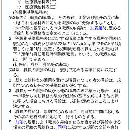
イ
医療職給料表
(二)
ウ
医療職給料表
(三)
(等級別基準職務表)
第3条の2
職員の職務は、その複雑、困難及び責任の度に基
づきこれを給料表に定める職務の級に分類するものとし、
その分類の基準となるべき職務の内容は、
別表第3
に定める
等級別基準職務表に定めるところによる。
2
等級別基準職務表に規定する職務に相当する職務で同表に
規定のない職務及び法第22条の4第1項又は第22条の5第1項
若しくは第2項に規定する短時間勤務の職を占める職員
(以
下「定年前再任用短時間勤務職員」という。)
の職務の級
は、規則で定める。
(初任給、昇格、昇給等の基準)
第4条
職員の職務の級は、規則で定める基準に従い決定す
る。
2
新たに給料表の適用を受ける職員となった者の号給は、規
則で定める初任給の基準に従い決定する。
3
職員が一の職務の級から他の職務の級に移った場合、又は
一の職から同じ職務の級の初任給の基準を異にする他の職
に移った場合における号給は、規則の定めるところにより
決定する。
4
職員の昇給は、規則で定める日に、同日前1年間における
その者の勤務成績に応じて、行うものとする。
5
前項
の規定により職員を昇給させるか否か及び昇給させる
場合の昇給の号給数は、
同項
に規定する期間の全部を良好