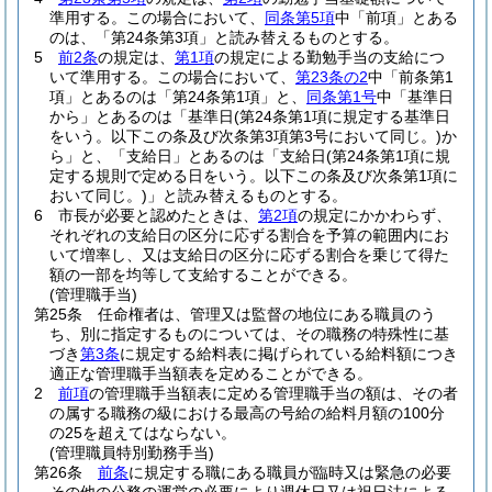
準用する。
この場合において、
同条第5項
中「前項」とある
のは、「第24条第3項」と読み替えるものとする。
5
前2条
の規定は、
第1項
の規定による勤勉手当の支給につ
いて準用する。
この場合において、
第23条の2
中「前条第1
項」とあるのは「第24条第1項」と、
同条第1号
中「基準日
から」とあるのは「基準日
(第24条第1項に規定する基準日
をいう。以下この条及び次条第3項第3号において同じ。)
か
ら」と、「支給日」とあるのは「支給日
(第24条第1項に規
定する規則で定める日をいう。以下この条及び次条第1項に
おいて同じ。)
」と読み替えるものとする。
6
市長が必要と認めたときは、
第2項
の規定にかかわらず、
それぞれの支給日の区分に応ずる割合を予算の範囲内にお
いて増率し、又は支給日の区分に応ずる割合を乗じて得た
額の一部を均等して支給することができる。
(管理職手当)
第25条
任命権者は、管理又は監督の地位にある職員のう
ち、別に指定するものについては、その職務の特殊性に基
づき
第3条
に規定する給料表に掲げられている給料額につき
適正な管理職手当額表を定めることができる。
2
前項
の管理職手当額表に定める管理職手当の額は、その者
の属する職務の級における最高の号給の給料月額の100分
の25を超えてはならない。
(管理職員特別勤務手当)
第26条
前条
に規定する職にある職員が臨時又は緊急の必要