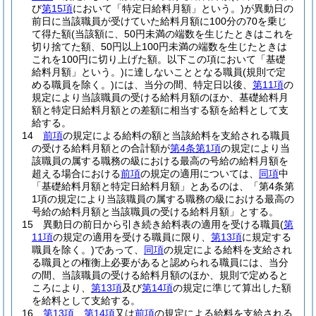
び
第15項
において「特定日給料月額」という。)
が異動日の
前日に当該職員が受けていた給料月額に100分の70を乗じ
て得た額
(当該額に、50円未満の端数を生じたときはこれを
切り捨てた額、50円以上100円未満の端数を生じたときは
これを100円に切り上げた額。以下この項において「基礎
給料月額」という。)
に達しないこととなる職員
(規則で定
める職員を除く。)
には、当分の間、特定日以後、
第11項
の
規定により当該職員の受ける給料月額のほか、基礎給料月
額と特定日給料月額との差額に相当する額を給料として支
給する。
14
前項
の規定による給料の額と当該給料を支給される職員
の受ける給料月額との合計額が
第4条第1項
の規定により当
該職員の属する職務の級における最高の号給の給料月額を
超える場合における
前項
の規定の適用については、
同項
中
「基礎給料月額と特定日給料月額」とあるのは、「第4条第
1項の規定により当該職員の属する職務の級における最高の
号給の給料月額と当該職員の受ける給料月額」とする。
15
異動日の前日から引き続き給料表の適用を受ける職員
(
第
11項
の規定の適用を受ける職員に限り、
第13項
に規定する
職員を除く。)
であって、
同項
の規定による給料を支給され
る職員との権衡上必要があると認められる職員には、当分
の間、当該職員の受ける給料月額のほか、規則で定めると
ころにより、
第13項
及び
第14項
の規定に準じて算出した額
を給料として支給する。
16
第13項
、
第14項
又は
前項
の規定による給料を支給される