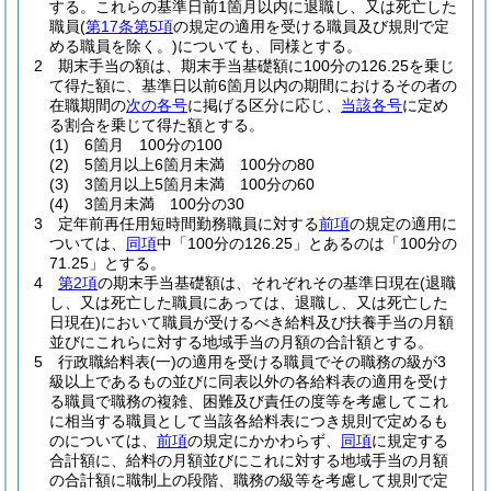
する。
これらの基準日前1箇月以内に退職し、又は死亡した
職員
(
第17条第5項
の規定の適用を受ける職員及び規則で定
める職員を除く。)
についても、同様とする。
2
期末手当の額は、期末手当基礎額に100分の126.25を乗じ
て得た額に、基準日以前6箇月以内の期間におけるその者の
在職期間の
次の各号
に掲げる区分に応じ、
当該各号
に定め
る割合を乗じて得た額とする。
(1)
6箇月 100分の100
(2)
5箇月以上6箇月未満 100分の80
(3)
3箇月以上5箇月未満 100分の60
(4)
3箇月未満 100分の30
3
定年前再任用短時間勤務職員に対する
前項
の規定の適用に
ついては、
同項
中「100分の126.25」とあるのは「100分の
71.25」とする。
4
第2項
の期末手当基礎額は、それぞれその基準日現在
(退職
し、又は死亡した職員にあっては、退職し、又は死亡した
日現在)
において職員が受けるべき給料及び扶養手当の月額
並びにこれらに対する地域手当の月額の合計額とする。
5
行政職給料表
(一)
の適用を受ける職員でその職務の級が3
級以上であるもの並びに同表以外の各給料表の適用を受け
る職員で職務の複雑、困難及び責任の度等を考慮してこれ
に相当する職員として当該各給料表につき規則で定めるも
のについては、
前項
の規定にかかわらず、
同項
に規定する
合計額に、給料の月額並びにこれに対する地域手当の月額
の合計額に職制上の段階、職務の級等を考慮して規則で定