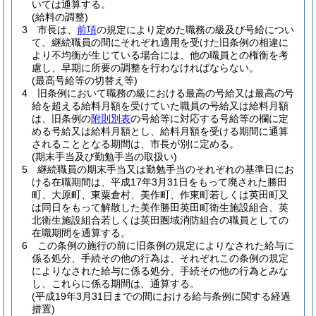
いては通算する。
(給料の調整)
3
市長は、
前項
の規定により定めた職務の級及び号給につい
て、継続職員の間にそれぞれ適用を受けた旧条例の相違に
より不均衡が生じている場合には、他の職員との権衡を考
慮し、早期に所要の調整を行わなければならない。
(最高号給等の切替え等)
4
旧条例において職務の級における最高の号給又は最高の号
給を超える給料月額を受けていた職員の号給又は給料月額
は、旧条例の
附則別表
の号給等に対応する号給等の欄に定
める号給又は給料月額とし、給料月額を受ける期間に通算
されることとなる期間は、市長が別に定める。
(期末手当及び勤勉手当の取扱い)
5
継続職員の期末手当又は勤勉手当のそれぞれの基準日にお
ける在職期間は、平成17年3月31日をもって廃された勝田
町、大原町、東粟倉村、美作町、作東町若しくは英田町又
は同日をもって解散した美作勝田英田町衛生施設組合、英
北衛生施設組合若しくは英田圏域消防組合の職員としての
在職期間を通算する。
6
この条例の施行の前に旧条例の規定によりなされた給与に
係る処分、手続その他の行為は、それぞれこの条例の規定
によりなされた給与に係る処分、手続その他の行為とみな
し、これらに係る期間は、通算する。
(平成19年3月31日までの間における給与条例に関する経過
措置)