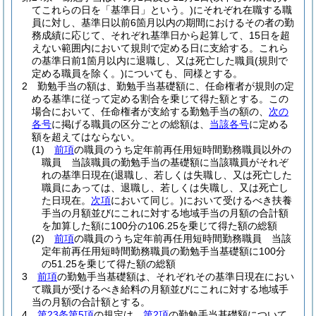
てこれらの日を「基準日」という。)
にそれぞれ在職する職
員に対し、基準日以前6箇月以内の期間におけるその者の勤
務成績に応じて、それぞれ基準日から起算して、15日を超
えない範囲内において規則で定める日に支給する。
これら
の基準日前1箇月以内に退職し、又は死亡した職員
(規則で
定める職員を除く。)
についても、同様とする。
2
勤勉手当の額は、勤勉手当基礎額に、任命権者が規則の定
める基準に従って定める割合を乗じて得た額とする。
この
場合において、任命権者が支給する勤勉手当の額の、
次の
各号
に掲げる職員の区分ごとの総額は、
当該各号
に定める
額を超えてはならない。
(1)
前項
の職員のうち定年前再任用短時間勤務職員以外の
職員 当該職員の勤勉手当の基礎額に当該職員がそれぞ
れの基準日現在
(退職し、若しくは失職し、又は死亡した
職員にあっては、退職し、若しくは失職し、又は死亡し
た日現在。
次項
において同じ。)
において受けるべき扶養
手当の月額並びにこれに対する地域手当の月額の合計額
を加算した額に100分の106.25を乗じて得た額の総額
(2)
前項
の職員のうち定年前再任用短時間勤務職員 当該
定年前再任用短時間勤務職員の勤勉手当基礎額に100分
の51.25を乗じて得た額の総額
3
前項
の勤勉手当基礎額は、それぞれその基準日現在におい
て職員が受けるべき給料の月額並びにこれに対する地域手
当の月額の合計額とする。
4
第23条第5項
の規定は、
第2項
の勤勉手当基礎額について