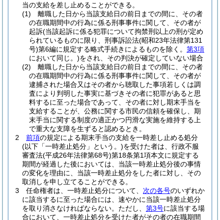
当の支給を差し止めることができる。
(1)
離職した日から当該支給日の前日までの間に、その者
の在職期間中の行為に係る刑事事件に関して、その者が
起訴
(当該起訴に係る犯罪について拘禁刑以上の刑が定め
られているものに限り、刑事訴訟法
(昭和23年法律第131
号)
第6編に規定する略式手続きによるものを除く。
第3項
において同じ。)
をされ、その判決が確定していない場合
(2)
離職した日から当該支給日の前日までの間に、その者
の在職期間中の行為に係る刑事事件に関して、その者が
逮捕された場合又はその者から聴取した事項若しくは調
査により判明した事実に基づきその者に犯罪があると思
料するに至った場合であって、その者に対し期末手当を
支給することが、公務に関する市民の信頼を確保し、期
末手当に関する制度の適正かつ円滑な実施を維持する上
で重大な支障を生ずると認めるとき。
2
前項
の規定による期末手当の支給を一時差し止める処分
(以下「一時差止処分」という。)
を受けた者は、行政不服
審査法
(平成26年法律第68号)
第18条第1項本文に規定する
期間が経過した後においては、当該一時差止処分後の事情
の変化を理由に、当該一時差止処分をした者に対し、その
取消しを申し立てることができる。
3
任命権者は、一時差止処分について、
次の各号
のいずれか
に該当するに至った場合には、速やかに当該一時差止処分
を取り消さなければならない。
ただし、
第3号
に該当する場
合において、一時差止処分を受けた者がその者の在職期間