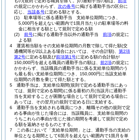
もの
(規則で定める職員を除く。)
の通勤手当の額は、
前項
の規定にかかわらず、
次の各号
に掲げる通勤手当の区分に
応じ、
当該各号
に定める額とする。
(1)
駐車場等に係る通勤手当 支給単位期間につき、
5,000円を超えない範囲内で1箇月当たりの駐車場等の料
金に相当する額として規則で定める額
(2)
前号
に掲げる通勤手当以外の通勤手当
前項
の規定に
よる額
4
運賃相当額をその支給単位期間の月数で除して得た額
(交
通機関等が2以上ある場合においては、その合計額)
、
第2項
第2号
に定める額及び
前項第1号
に定める額の合計額が
150,000円を超える職員の通勤手当の額は、
前2項
の規定に
かかわらず、当該職員の通勤手当に係る支給単位期間のう
ち最も長い支給単位期間につき、150,000円に当該支給単
位期間の月数を乗じて得た額とする。
5
通勤手当は、支給単位期間
(規則で定める通勤手当にあっ
ては、規則で定める期間)
に係る最初の月
(当該月に通勤手
当を支給することが困難な場合として規則で定める場合に
あっては、その翌月)
の規則で定める日に支給する。
6
通勤手当を支給される職員につき、離職その他の規則で定
める事由が生じた場合には、当該職員に、支給単位期間の
うちこれらの事由が生じた後の期間を考慮して規則で定め
る額を返納させるものとする。
7
この条において「支給単位期間」とは、通勤手当の支給の
単位となる期間として6箇月を超えない範囲内で1箇月を単