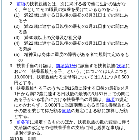
2
前項
の扶養親族とは、次に掲げる者で他に生計の途がな
く、主としてその職員の扶養を受けているものをいう。
(1)
満22歳に達する日以後の最初の3月31日までの間にあ
る子
(2)
満22歳に達する日以後の最初の3月31日までの間にあ
る孫
(3)
満60歳以上の父母及び祖父母
(4)
満22歳に達する日以後の最初の3月31日までの間にあ
る弟妹
(5)
精神又は身体に重度の障害がある者で規則で定めるも
の
3
扶養手当の月額は、
前項第1号
に該当する扶養親族
(
次項
に
おいて「扶養親族たる子」という。)
については1人につき
13,000円、扶養親族たる父母等については1人につき6,500
円とする。
4
扶養親族たる子のうちに満15歳に達する日後の最初の4月
1日から満22歳に達する日以後の最初の3月31日までの間に
ある子がいる場合における扶養手当の月額は、
前項
の規定
にかかわらず、5,000円に当該期間にある当該扶養親族たる
子の数を乗じて得た額を
同項
の規定による額に加算した額
とする。
5
前各項
に規定するもののほか、扶養親族の数の変更に伴う
支給額の改定その他扶養手当の支給に関し必要な事項は、
規則で定める。
第10条
削除