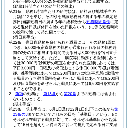
の給与額の100分の25を夜間勤務手当として支給する。
(勤務1時間当たりの給与額の算出)
第21条
勤務1時間当たりの給与額は、給料及び地域手当の
月額に12を乗じ、その額を当該勤務日の属する年の算定勤
務日
(当該勤務日の属する年の総和数から
勤務時間条例
に定
める週休日及び休日を除いた日数をいう。)
に係る勤務時間
の総和で除して得た額とする。
(宿日直手当)
第22条
宿日直勤務を命ぜられた職員には、その勤務1回に
つき、5,000円
(宿直勤務の執務が通常行われる日の執務時
間の2分の1に相当する時間である日は3,000円)
を宿日直手
当として支給する。
ただし、病院等に勤務する医師にあっ
ては30,000円
(診療所の宅直を命ぜられた医師にあっては、
平日3,000円、日曜及び祝日法による休日6,000円)
及び看護
師、准看護師にあっては6,200円並びに水道事業所に勤務す
る職員のうち宿直勤務を命ぜられた職員にあっては6,200円
及び日直勤務を命ぜられた職員にあっては6,600円を支給す
ることができる。
2
前項
の勤務は、
第18条
から
第20条
までの勤務には含まれ
ないものとする。
(期末手当)
第23条
期末手当は、6月1日及び12月1日
(以下この条から
第
23条の3
までにおいてこれらの日を「基準日」という。)
に
それぞれ在職する職員に対して、それぞれ基準日から起算
して15日を超えない範囲内において規則で定める日に支給