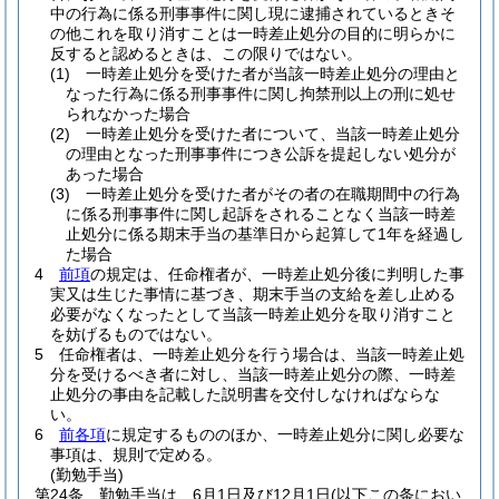
中の行為に係る刑事事件に関し現に逮捕されているときそ
の他これを取り消すことは一時差止処分の目的に明らかに
反すると認めるときは、この限りではない。
(1)
一時差止処分を受けた者が当該一時差止処分の理由と
なった行為に係る刑事事件に関し拘禁刑以上の刑に処せ
られなかった場合
(2)
一時差止処分を受けた者について、当該一時差止処分
の理由となった刑事事件につき公訴を提起しない処分が
あった場合
(3)
一時差止処分を受けた者がその者の在職期間中の行為
に係る刑事事件に関し起訴をされることなく当該一時差
止処分に係る期末手当の基準日から起算して1年を経過し
た場合
4
前項
の規定は、任命権者が、一時差止処分後に判明した事
実又は生じた事情に基づき、期末手当の支給を差し止める
必要がなくなったとして当該一時差止処分を取り消すこと
を妨げるものではない。
5
任命権者は、一時差止処分を行う場合は、当該一時差止処
分を受けるべき者に対し、当該一時差止処分の際、一時差
止処分の事由を記載した説明書を交付しなければならな
い。
6
前各項
に規定するもののほか、一時差止処分に関し必要な
事項は、規則で定める。
(勤勉手当)
第24条
勤勉手当は、6月1日及び12月1日
(以下この条におい