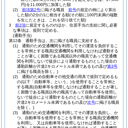
円)
を11,000円に加算した額
(2)
前項第2号
に掲げる職員
前号
の規定の例により算出
した額の2分の1に相当する額
(その額に100円未満の端数
を生じたときは、これを切り捨てた額)
3
前2項
に規定するもののほか、住居手当の支給に関し必要
な事項は、規則で定める。
(通勤手当)
第12条
通勤手当は、次に掲げる職員に支給する。
(1)
通勤のため交通機関を利用してその運賃を負担するこ
とを常例とする職員
(交通機関を利用しなければ通勤する
ことが著しく困難である職員以外の職員であって交通機
関を利用しないで徒歩により通勤するものとした場合の
通勤距離が片道2キロメートル未満であるもの及び
第3号
に掲げる職員を除く。)
(2)
通勤のため自動車その他交通の用具で規則で定めるも
の
(以下「自動車等」という。)
を使用することを常例と
する職員
(自動車等を使用しなければ通勤することが著し
く困難である職員以外の職員であって自動車等を使用し
ないで徒歩により通勤するものとした場合の通勤距離が
片道2キロメートル未満であるもの及び
次号
に掲げる職員
を除く。)
(3)
通勤のため交通機関を利用してその運賃を負担し、か
つ、自動車等を使用することを常例とする職員
(交通機関
を利用し、又は自動車等を使用しなければ通勤すること