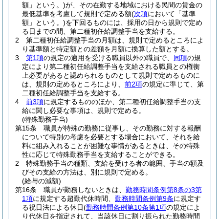
額」という。)
が、その在勤する地域における民間の賃金の
最低基準を考慮して規則で定める額
(
次項
において「基準
額」という。)
を下回るものには、採用の日から規則で定め
る日までの間、第二種初任給調整手当を支給する。
2
第二種初任給調整手当の月額は、規則で定めるところによ
り基準額と特定額との差額を月額に換算した額とする。
3
第1項
の規定の適用を受ける職員以外の職員で、
同項
の規
定により第二種初任給調整手当を支給される職員との権衡
上必要があると認められるものとして規則で定めるものに
は、規則の定めるところにより、
前2項
の規定に準じて、第
二種初任給調整手当を支給する。
4
前3項
に規定するもののほか、第二種初任給調整手当の支
給に関し必要な事項は、規則で定める。
(特殊勤務手当)
第15条
職員が特殊の勤務に従事し、その勤務に対する報酬
について特別の考慮を必要とする場合において、それを給
料に組み入れることが困難な事情があるときは、その特殊
性に応じて特殊勤務手当を支給することができる。
2
特殊勤務手当の種類、支給を受ける者の範囲、手当の額及
びその支給の方法は、別に規則で定める。
(給与の減額)
第16条
職員が勤務しないときは、
勤務時間条例第8条の3第
1項
に規定する超勤代休時間、
勤務時間条例第9条
に規定す
る祝日法による休日
(
勤務時間条例第10条第1項
の規定によ
り代休日を指定されて、当該休日に割り振られた勤務時間