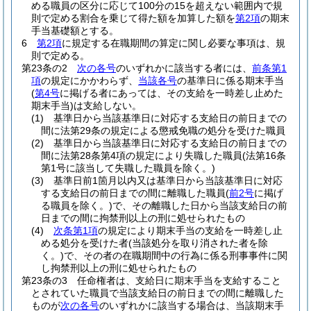
める職員の区分に応じて100分の15を超えない範囲内で規
則で定める割合を乗じて得た額を加算した額を
第2項
の期末
手当基礎額とする。
6
第2項
に規定する在職期間の算定に関し必要な事項は、規
則で定める。
第23条の2
次の各号
のいずれかに該当する者には、
前条第1
項
の規定にかかわらず、
当該各号
の基準日に係る期末手当
(
第4号
に掲げる者にあっては、その支給を一時差し止めた
期末手当)
は支給しない。
(1)
基準日から当該基準日に対応する支給日の前日までの
間に法第29条の規定による懲戒免職の処分を受けた職員
(2)
基準日から当該基準日に対応する支給日の前日までの
間に法第28条第4項の規定により失職した職員
(法第16条
第1号に該当して失職した職員を除く。)
(3)
基準日前1箇月以内又は基準日から当該基準日に対応
する支給日の前日までの間に離職した職員
(
前2号
に掲げ
る職員を除く。)
で、その離職した日から当該支給日の前
日までの間に拘禁刑以上の刑に処せられたもの
(4)
次条第1項
の規定により期末手当の支給を一時差し止
める処分を受けた者
(当該処分を取り消された者を除
く。)
で、その者の在職期間中の行為に係る刑事事件に関
し拘禁刑以上の刑に処せられたもの
第23条の3
任命権者は、支給日に期末手当を支給すること
とされていた職員で当該支給日の前日までの間に離職した
ものが
次の各号
のいずれかに該当する場合は、当該期末手