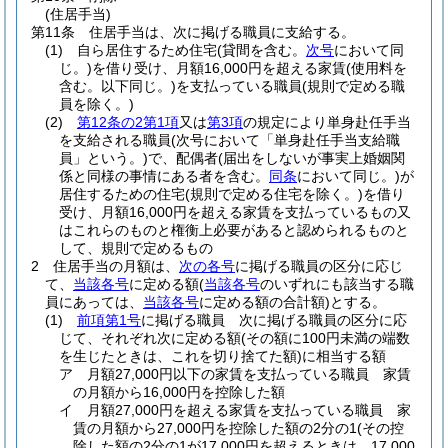
(住居手当)
第11条
住居手当は、次に掲げる職員に支給する。
(1)
自ら居住するため住宅
(貸間を含む。
次号
において同
じ。)
を借り受け、月額16,000円を超える家賃
(使用料を
含む。以下同じ。)
を支払っている職員
(規則で定める職
員を除く。)
(2)
第12条の2第1項
又は
第3項
の規定により単身赴任手当
を支給される職員
(次号において「単身赴任手当支給職
員」という。)
で、配偶者
(届出をしないが事実上婚姻関
係と同様の事情にある者を含む。
同条
において同じ。)
が
居住するための住宅
(規則で定める住宅を除く。)
を借り
受け、月額16,000円を超える家賃を支払っているもの又
はこれらのものと権衡上必要があると認められるものと
して、規則で定めるもの
2
住居手当の月額は、
次の各号
に掲げる職員の区分に応じ
て、
当該各号
に定める額
(
当該各号
のいずれにも該当する職
員にあっては、
当該各号
に定める額の合計額)
とする。
(1)
前項第1号
に掲げる職員 次に掲げる職員の区分に応
じて、それぞれ次に定める額
(その額に100円未満の端数
を生じたときは、これを切り捨てた額)
に相当する額
ア
月額27,000円以下の家賃を支払っている職員 家賃
の月額から16,000円を控除した額
イ
月額27,000円を超える家賃を支払っている職員 家
賃の月額から27,000円を控除した額の2分の1
(その控
除した額の2分の1が17,000円を超えるときは、17,000