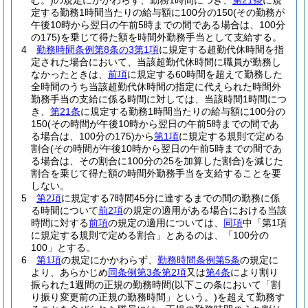
む。)
の規定にかかわらず、勤務1時間につき、
第21条
に規
定する勤務1時間当たりの給与額に100分の150
(その勤務が
午後10時から翌日の午前5時までの間である場合は、100分
の175)
を乗じて得た額を時間外勤務手当として支給する。
4
勤務時間条例第8条の3第1項
に規定する超勤代休時間を指
定された場合において、当該超勤代休時間に職員が勤務し
なかったときは、
前項
に規定する60時間を超えて勤務した
全時間のうち当該超勤代休時間の指定に代えられた時間外
勤務手当の支給に係る時間に対しては、当該時間1時間につ
き、
第21条
に規定する勤務1時間当たりの給与額に100分の
150
(その時間が午後10時から翌日の午前5時までの間であ
る場合は、100分の175)
から
第1項
に規定する規則で定める
割合
(その時間が午後10時から翌日の午前5時までの間であ
る場合は、その割合に100分の25を加算した割合)
を減じた
割合を乗じて得た額の時間外勤務手当を支給することを要
しない。
5
第2項
に規定する7時間45分に達するまでの間の勤務に係
る時間について
前2項
の規定の適用がある場合における当該
時間に対する
前項
の規定の適用については、
同項
中「第1項
に規定する規則で定める割合」とあるのは、「100分の
100」とする。
6
第1項
の規定にかかわらず、
勤務時間条例第5条
の規定に
より、あらかじめ
同条例第3条第2項
又は
第4条
により割り
振られた1週間の正規の勤務時間
(以下この条において「割
り振り変更前の正規の勤務時間」という。)
を超えて勤務す