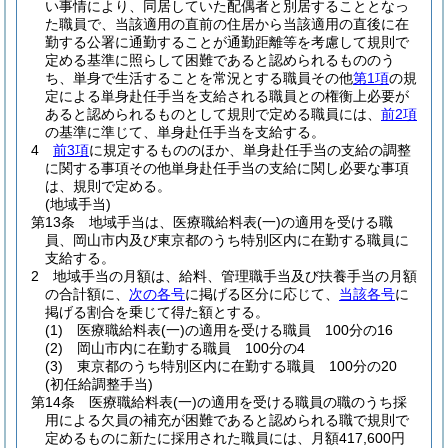
い事情により、同居していた配偶者と別居することとなっ
た職員で、当該適用の直前の住居から当該適用の直後に在
勤する公署に通勤することが通勤距離等を考慮して規則で
定める基準に照らして困難であると認められるもののう
ち、単身で生活することを常況とする職員その他
第1項
の規
定による単身赴任手当を支給される職員との権衡上必要が
あると認められるものとして規則で定める職員には、
前2項
の基準に準じて、単身赴任手当を支給する。
4
前3項
に規定するもののほか、単身赴任手当の支給の調整
に関する事項その他単身赴任手当の支給に関し必要な事項
は、規則で定める。
(地域手当)
第13条
地域手当は、医療職給料表
(一)
の適用を受ける職
員、岡山市内及び東京都のうち特別区内に在勤する職員に
支給する。
2
地域手当の月額は、給料、管理職手当及び扶養手当の月額
の合計額に、
次の各号
に掲げる区分に応じて、
当該各号
に
掲げる割合を乗じて得た額とする。
(1)
医療職給料表
(一)
の適用を受ける職員 100分の16
(2)
岡山市内に在勤する職員 100分の4
(3)
東京都のうち特別区内に在勤する職員 100分の20
(初任給調整手当)
第14条
医療職給料表
(一)
の適用を受ける職員の職のうち採
用による欠員の補充が困難であると認められる職で規則で
定めるものに新たに採用された職員には、月額417,600円