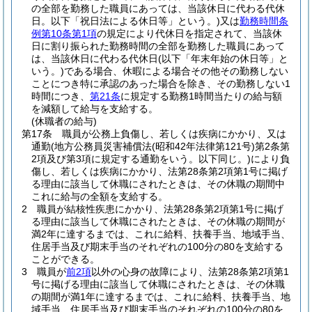
の全部を勤務した職員にあっては、当該休日に代わる代休
日。以下「祝日法による休日等」という。)
又は
勤務時間条
例第10条第1項
の規定により代休日を指定されて、当該休
日に割り振られた勤務時間の全部を勤務した職員にあって
は、当該休日に代わる代休日
(以下「年末年始の休日等」と
いう。)
である場合、休暇による場合その他その勤務しない
ことにつき特に承認のあった場合を除き、その勤務しない1
時間につき、
第21条
に規定する勤務1時間当たりの給与額
を減額して給与を支給する。
(休職者の給与)
第17条
職員が公務上負傷し、若しくは疾病にかかり、又は
通勤
(地方公務員災害補償法
(昭和42年法律第121号)
第2条第
2項及び第3項に規定する通勤をいう。以下同じ。)
により負
傷し、若しくは疾病にかかり、法第28条第2項第1号に掲げ
る理由に該当して休職にされたときは、その休職の期間中
これに給与の全額を支給する。
2
職員が結核性疾患にかかり、法第28条第2項第1号に掲げ
る理由に該当して休職にされたときは、その休職の期間が
満2年に達するまでは、これに給料、扶養手当、地域手当、
住居手当及び期末手当のそれぞれの100分の80を支給する
ことができる。
3
職員が
前2項
以外の心身の故障により、法第28条第2項第1
号に掲げる理由に該当して休職にされたときは、その休職
の期間が満1年に達するまでは、これに給料、扶養手当、地
域手当、住居手当及び期末手当のそれぞれの100分の80を