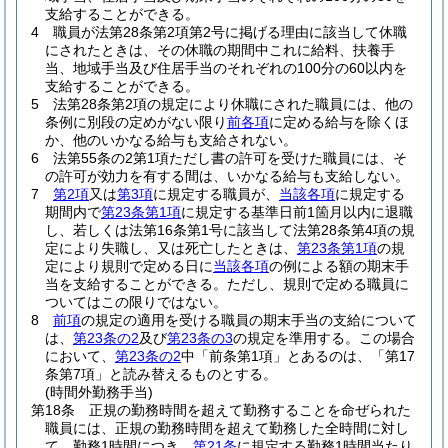
支給することができる。
4
職員が法第28条第2項第2号に掲げる理由に該当して休職
にされたときは、その休職の期間中これに給料、扶養手
当、地域手当及び住居手当のそれぞれの100分の60以内を
支給することができる。
5
法第28条第2項の規定により休職にされた職員には、他の
条例に別段の定めがない限り
前各項
に定める給与を除くほ
か、他のいかなる給与も支給されない。
6
法第55条の2第1項ただし書の許可を受けた職員には、そ
の許可が効力を有する間は、いかなる給与も支給しない。
7
第2項
又は
第3項
に規定する職員が、
当該各項
に規定する
期間内で
第23条第1項
に規定する基準日前1箇月以内に退職
し、若しくは法第16条第1号に該当して法第28条第4項の規
定により失職し、又は死亡したときは、
第23条第1項
の規
定により規則で定める日に
当該各項
の例による額の期末手
当を支給することができる。
ただし、規則で定める職員に
ついてはこの限りではない。
8
前項
の規定の適用を受ける職員の期末手当の支給について
は、
第23条の2
及び
第23条の3
の規定を準用する。
この場合
において、
第23条の2
中「前条第1項」とあるのは、「第17
条第7項」と読み替えるものとする。
(時間外勤務手当)
第18条
正規の勤務時間を超えて勤務することを命ぜられた
職員には、正規の勤務時間を超えて勤務した全時間に対し
て、勤務1時間につき、
第21条
に規定する勤務1時間当たり