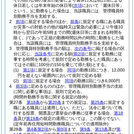
その他の公務の運営の必要により週休日又は祝日法による
休日若しくは年末年始の休日等
(
次項
において「週休日等」
という。)
に勤務をした場合は、当該職員には、管理職員特
別勤務手当を支給する。
2
前項
に規定する場合のほか、
前条
に規定する職にある職員
が災害への対処その他の臨時又は緊急の必要により午後10
時から翌日の午前5時までの間
(週休日等に含まれる時間を
除く。)
であって正規の勤務時間以外の時間に勤務をした場
合は、当該職員には、管理職員特別勤務手当を支給する。
3
管理職員特別勤務手当の額は、
次の各号
に掲げる場合の区
分に応じ、
当該各号
に定める額
(
前2項
に規定する勤務に従
事する時間を考慮して規則で定める勤務をした職員にあっ
てはその額に100分の150を乗じて得た額)
とする。
(1)
第1項
に規定する場合
同項
の勤務1回につき、12,000
円を超えない範囲内において規則で定める額
(2)
前項
に規定する場合
同項
の勤務1回につき6,000円
4
前3項
に定めるもののほか、管理職員特別勤務手当の支給
に関し必要な事項は、規則で定める。
(時間外勤務手当等に関する規定の除外)
第27条
第18条
から
第20条
までの規定は、
第25条
に規定する
職にある職員には適用しない。
ただし、法令に基づいて執
行する投票、開票及び選挙会の事務に従事する場合、
第18
条
及び
第19条
の規定の適用については、この限りでない。
(定年前再任用短時間勤務職員についての適用除外)
第28条
第4条第2項
から
第9項
まで、
第9条
、
第13条
及び
第