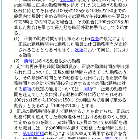
の給与額に正規の勤務時間を超えてした次に掲げる勤務の
区分に応じてそれぞれ100分の125から100分の150までの
範囲内で規則で定める割合
(その勤務が午後10時から翌日の
午前5時までの間である場合は、その割合に100分の25を加
算した割合)
を乗じて得た額を時間外勤務手当として支給す
る。
(1)
正規の勤務時間が割り振られた日
(
次条
の規定により
正規の勤務時間中に勤務した職員に休日勤務手当が支給
されることとなる日を除く。
次項
において同じ。)
におけ
る勤務
(2)
前号
に掲げる勤務以外の勤務
2
定年前再任用短時間勤務職員が、正規の勤務時間が割り振
られた日において、正規の勤務時間を超えてした勤務のう
ち、その勤務の時間とその勤務をした日における正規の勤
務時間との合計が7時間45分に達するまでの間の勤務に対
する
前項
の規定の適用については、
同項
中「正規の勤務時
間を超えてした次に掲げる勤務の区分に応じてそれぞれ
100分の125から100分の150までの範囲内で規則で定める
割合」とあるのは「100分の100」とする。
3
正規の勤務時間を超えて勤務することを命ぜられ、正規の
勤務時間を超えてした勤務
(週休日における勤務のうち規則
で定めるものを除く。)
の時間が1か月について60時間を超
えた職員には、その60時間を超えて勤務した全時間に対し
て、
第1項
(
前項
の規定により読み替えて適用する場合を含