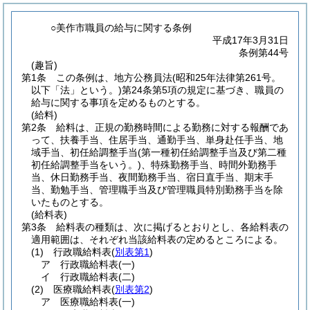
○美作市職員の給与に関する条例
平成17年3月31日
条例第44号
(趣旨)
第1条
この条例は、地方公務員法
(昭和25年法律第261号。
以下「法」という。)
第24条第5項の規定に基づき、職員の
給与に関する事項を定めるものとする。
(給料)
第2条
給料は、正規の勤務時間による勤務に対する報酬であ
って、扶養手当、住居手当、通勤手当、単身赴任手当、地
域手当、初任給調整手当
(第一種初任給調整手当及び第二種
初任給調整手当をいう。)
、特殊勤務手当、時間外勤務手
当、休日勤務手当、夜間勤務手当、宿日直手当、期末手
当、勤勉手当、管理職手当及び管理職員特別勤務手当を除
いたものとする。
(給料表)
第3条
給料表の種類は、次に掲げるとおりとし、各給料表の
適用範囲は、それぞれ当該給料表の定めるところによる。
(1)
行政職給料表
(
別表第1
)
ア
行政職給料表
(一)
イ
行政職給料表
(二)
(2)
医療職給料表
(
別表第2
)
ア
医療職給料表
(一)