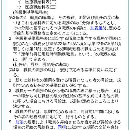
イ
医療職給料表
(二)
ウ
医療職給料表
(三)
(等級別基準職務表)
第3条の2
職員の職務は、その複雑、困難及び責任の度に基
づきこれを給料表に定める職務の級に分類するものとし、
その分類の基準となるべき職務の内容は、
別表第3
に定める
等級別基準職務表に定めるところによる。
2
等級別基準職務表に規定する職務に相当する職務で同表に
規定のない職務及び法第22条の4第1項又は第22条の5第1項
若しくは第2項に規定する短時間勤務の職を占める職員
(以
下「定年前再任用短時間勤務職員」という。)
の職務の級
は、規則で定める。
(初任給、昇格、昇給等の基準)
第4条
職員の職務の級は、規則で定める基準に従い決定す
る。
2
新たに給料表の適用を受ける職員となった者の号給は、規
則で定める初任給の基準に従い決定する。
3
職員が一の職務の級から他の職務の級に移った場合、又は
一の職から同じ職務の級の初任給の基準を異にする他の職
に移った場合における号給は、規則の定めるところにより
決定する。
4
職員の昇給は、規則で定める日に、同日前1年間における
その者の勤務成績に応じて、行うものとする。
5
前項
の規定により職員を昇給させるか否か及び昇給させる
場合の昇給の号給数は、
同項
に規定する期間の全部を良好