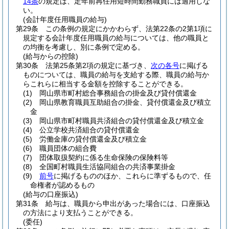
14条
の規定は、定年前再任用短時間勤務職員には適用しな
い。
(会計年度任用職員の給与)
第29条
この条例の規定にかかわらず、法第22条の2第1項に
規定する会計年度任用職員の給与については、他の職員と
の均衡を考慮し、別に条例で定める。
(給与からの控除)
第30条
法第25条第2項の規定に基づき、
次の各号
に掲げる
ものについては、職員の給与を支給する際、職員の給与か
らこれらに相当する金額を控除することができる。
(1)
岡山県市町村総合事務組合の掛金及び貸付償還金
(2)
岡山県教育職員互助組合の掛金、貸付償還金及び積立
金
(3)
岡山県市町村職員共済組合の貸付償還金及び積立金
(4)
公立学校共済組合の貸付償還金
(5)
労働金庫の貸付償還金及び積立金
(6)
職員団体の組合費
(7)
団体取扱契約に係る生命保険の保険料等
(8)
全国町村職員生活協同組合の共済事業掛金
(9)
前号
に掲げるもののほか、これらに準ずるもので、任
命権者が認めるもの
(給与の口座振込)
第31条
給与は、職員から申出があった場合には、口座振込
の方法により支払うことができる。
(委任)