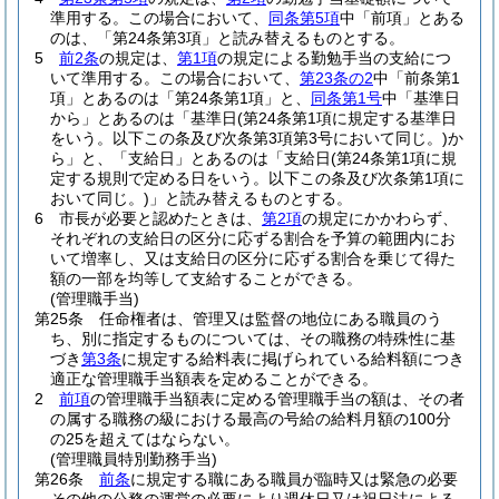
準用する。
この場合において、
同条第5項
中「前項」とある
のは、「第24条第3項」と読み替えるものとする。
5
前2条
の規定は、
第1項
の規定による勤勉手当の支給につ
いて準用する。
この場合において、
第23条の2
中「前条第1
項」とあるのは「第24条第1項」と、
同条第1号
中「基準日
から」とあるのは「基準日
(第24条第1項に規定する基準日
をいう。以下この条及び次条第3項第3号において同じ。)
か
ら」と、「支給日」とあるのは「支給日
(第24条第1項に規
定する規則で定める日をいう。以下この条及び次条第1項に
おいて同じ。)
」と読み替えるものとする。
6
市長が必要と認めたときは、
第2項
の規定にかかわらず、
それぞれの支給日の区分に応ずる割合を予算の範囲内にお
いて増率し、又は支給日の区分に応ずる割合を乗じて得た
額の一部を均等して支給することができる。
(管理職手当)
第25条
任命権者は、管理又は監督の地位にある職員のう
ち、別に指定するものについては、その職務の特殊性に基
づき
第3条
に規定する給料表に掲げられている給料額につき
適正な管理職手当額表を定めることができる。
2
前項
の管理職手当額表に定める管理職手当の額は、その者
の属する職務の級における最高の号給の給料月額の100分
の25を超えてはならない。
(管理職員特別勤務手当)
第26条
前条
に規定する職にある職員が臨時又は緊急の必要