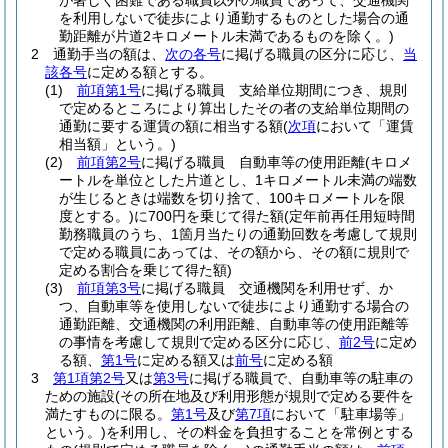
が著しく困難である職員以外の職員であって、交通機関
を利用しないで徒歩により通勤するものとした場合の通
勤距離が片道2キロメートル未満であるものを除く。)
2
通勤手当の額は、
次の各号
に掲げる職員の区分に応じ、
当
該各号
に定める額とする。
(1)
前項第1号
に掲げる職員 支給単位期間につき、規則
で定めるところにより算出したその者の支給単位期間の
通勤に要する運賃の額に相当する額
(
次項
において「運賃
相当額」という。)
(2)
前項第2号
に掲げる職員 自動車等の使用距離
(キロメ
ートルを単位とした片道とし、1キロメートル未満の端数
が生じるときは端数を切り捨て、100キロメートルを限
度とする。)
に700円を乗じて得た額
(定年前再任用短時間
勤務職員のうち、1箇月当たりの通勤回数を考慮して規則
で定める職員にあっては、その額から、その額に規則で
定める割合を乗じて得た額)
(3)
前項第3号
に掲げる職員 交通機関を利用せず、か
つ、自動車等を使用しないで徒歩により通勤する場合の
通勤距離、交通機関の利用距離、自動車等の使用距離等
の事情を考慮して規則で定める区分に応じ、
前2号
に定め
る額、
第1号
に定める額又は
前号
に定める額
3
第1項第2号
又は
第3号
に掲げる職員で、自動車等の駐車の
ための施設
(その所在地及び利用形態が規則で定める要件を
満たすものに限る。
第1号
及び
第7項
において「駐車場等」
という。)
を利用し、その料金を負担することを常例とする