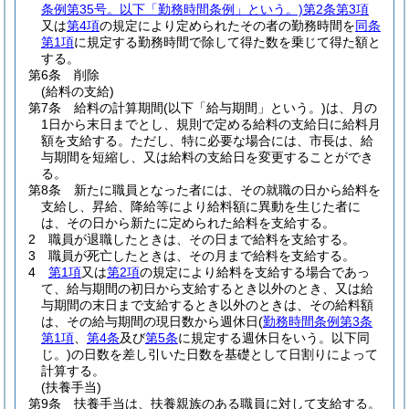
条例第35号。以下「勤務時間条例」という。)
第2条第3項
又は
第4項
の規定により定められたその者の勤務時間を
同条
第1項
に規定する勤務時間で除して得た数を乗じて得た額と
する。
第6条
削除
(給料の支給)
第7条
給料の計算期間
(以下「給与期間」という。)
は、月の
1日から末日までとし、規則で定める給料の支給日に給料月
額を支給する。
ただし、特に必要な場合には、市長は、給
与期間を短縮し、又は給料の支給日を変更することができ
る。
第8条
新たに職員となった者には、その就職の日から給料を
支給し、昇給、降給等により給料額に異動を生じた者に
は、その日から新たに定められた給料を支給する。
2
職員が退職したときは、その日まで給料を支給する。
3
職員が死亡したときは、その月まで給料を支給する。
4
第1項
又は
第2項
の規定により給料を支給する場合であっ
て、給与期間の初日から支給するとき以外のとき、又は給
与期間の末日まで支給するとき以外のときは、その給料額
は、その給与期間の現日数から週休日
(
勤務時間条例第3条
第1項
、
第4条
及び
第5条
に規定する週休日をいう。以下同
じ。)
の日数を差し引いた日数を基礎として日割りによって
計算する。
(扶養手当)
第9条
扶養手当は、扶養親族のある職員に対して支給する。