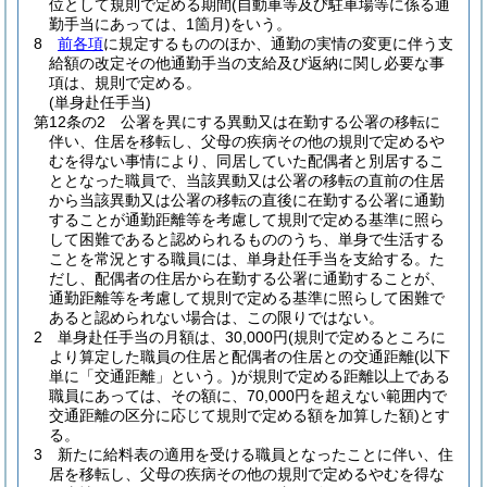
位として規則で定める期間
(自動車等及び駐車場等に係る通
勤手当にあっては、1箇月)
をいう。
8
前各項
に規定するもののほか、通勤の実情の変更に伴う支
給額の改定その他通勤手当の支給及び返納に関し必要な事
項は、規則で定める。
(単身赴任手当)
第12条の2
公署を異にする異動又は在勤する公署の移転に
伴い、住居を移転し、父母の疾病その他の規則で定めるや
むを得ない事情により、同居していた配偶者と別居するこ
ととなった職員で、当該異動又は公署の移転の直前の住居
から当該異動又は公署の移転の直後に在勤する公署に通勤
することが通勤距離等を考慮して規則で定める基準に照ら
して困難であると認められるもののうち、単身で生活する
ことを常況とする職員には、単身赴任手当を支給する。
た
だし、配偶者の住居から在勤する公署に通勤することが、
通勤距離等を考慮して規則で定める基準に照らして困難で
あると認められない場合は、この限りではない。
2
単身赴任手当の月額は、30,000円
(規則で定めるところに
より算定した職員の住居と配偶者の住居との交通距離
(以下
単に「交通距離」という。)
が規則で定める距離以上である
職員にあっては、その額に、70,000円を超えない範囲内で
交通距離の区分に応じて規則で定める額を加算した額)
とす
る。
3
新たに給料表の適用を受ける職員となったことに伴い、住
居を移転し、父母の疾病その他の規則で定めるやむを得な