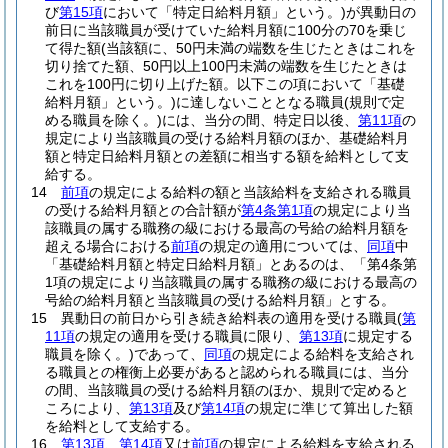
び
第15項
において「特定日給料月額」という。)
が異動日の
前日に当該職員が受けていた給料月額に100分の70を乗じ
て得た額
(当該額に、50円未満の端数を生じたときはこれを
切り捨てた額、50円以上100円未満の端数を生じたときは
これを100円に切り上げた額。以下この項において「基礎
給料月額」という。)
に達しないこととなる職員
(規則で定
める職員を除く。)
には、当分の間、特定日以後、
第11項
の
規定により当該職員の受ける給料月額のほか、基礎給料月
額と特定日給料月額との差額に相当する額を給料として支
給する。
14
前項
の規定による給料の額と当該給料を支給される職員
の受ける給料月額との合計額が
第4条第1項
の規定により当
該職員の属する職務の級における最高の号給の給料月額を
超える場合における
前項
の規定の適用については、
同項
中
「基礎給料月額と特定日給料月額」とあるのは、「第4条第
1項の規定により当該職員の属する職務の級における最高の
号給の給料月額と当該職員の受ける給料月額」とする。
15
異動日の前日から引き続き給料表の適用を受ける職員
(
第
11項
の規定の適用を受ける職員に限り、
第13項
に規定する
職員を除く。)
であって、
同項
の規定による給料を支給され
る職員との権衡上必要があると認められる職員には、当分
の間、当該職員の受ける給料月額のほか、規則で定めると
ころにより、
第13項
及び
第14項
の規定に準じて算出した額
を給料として支給する。
16
第13項
、
第14項
又は
前項
の規定による給料を支給される