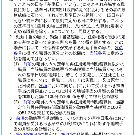
てこれらの日を「基準日」という。)
にそれぞれ在職する職
員に対し、基準日以前6箇月以内の期間におけるその者の勤
務成績に応じて、それぞれ基準日から起算して、15日を超
えない範囲内において規則で定める日に支給する。
これら
の基準日前1箇月以内に退職し、又は死亡した職員
(規則で
定める職員を除く。)
についても、同様とする。
2
勤勉手当の額は、勤勉手当基礎額に、任命権者が規則の定
める基準に従って定める割合を乗じて得た額とする。
この
場合において、任命権者が支給する勤勉手当の額の、
次の
各号
に掲げる職員の区分ごとの総額は、
当該各号
に定める
額を超えてはならない。
(1)
前項
の職員のうち定年前再任用短時間勤務職員以外の
職員 当該職員の勤勉手当の基礎額に当該職員がそれぞ
れの基準日現在
(退職し、若しくは失職し、又は死亡した
職員にあっては、退職し、若しくは失職し、又は死亡し
た日現在。
次項
において同じ。)
において受けるべき扶養
手当の月額並びにこれに対する地域手当の月額の合計額
を加算した額に100分の106.25を乗じて得た額の総額
(2)
前項
の職員のうち定年前再任用短時間勤務職員 当該
定年前再任用短時間勤務職員の勤勉手当基礎額に100分
の51.25を乗じて得た額の総額
3
前項
の勤勉手当基礎額は、それぞれその基準日現在におい
て職員が受けるべき給料の月額並びにこれに対する地域手
当の月額の合計額とする。
4
第23条第5項
の規定は、
第2項
の勤勉手当基礎額について