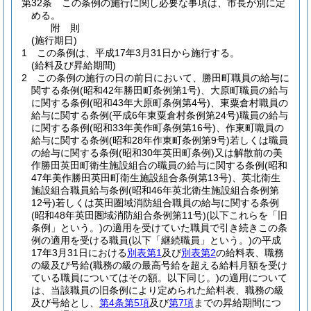
第32条
この条例の施行に関し必要な事項は、市長が別に定
める。
附
則
(施行期日)
1
この条例は、平成17年3月31日から施行する。
(給料及び昇給期間)
2
この条例の施行の日の前日において、勝田町職員の給与に
関する条例
(昭和42年勝田町条例第1号)
、大原町職員の給与
に関する条例
(昭和43年大原町条例第4号)
、東粟倉村職員の
給与に関する条例
(平成6年東粟倉村条例第24号)
職員の給与
に関する条例
(昭和33年美作町条例第16号)
、作東町職員の
給与に関する条例
(昭和28年作東町条例第9号)
若しくは職員
の給与に関する条例
(昭和30年英田町条例)
又は解散前の美
作勝田英田町衛生施設組合の職員の給与に関する条例
(昭和
47年美作勝田英田町衛生施設組合条例第13号)
、英北衛生
施設組合職員給与条例
(昭和46年英北衛生施設組合条例第
12号)
若しくは英田圏域消防組合職員の給与に関する条例
(昭和48年英田圏域消防組合条例第11号)
(以下これらを「旧
条例」という。)
の適用を受けていた職員で引き続きこの条
例の適用を受ける職員
(以下「継続職員」という。)
の平成
17年3月31日における
別表第1
及び
別表第2
の給料表、職務
の級及び号給
(職務の級の最高号給を超える給料月額を受け
ている職員についてはその額。以下同じ。)
の適用について
は、当該職員の旧条例により定められた給料表、職務の級
及び号給とし、
第4条第5項
及び
第7項
までの昇給期間につ