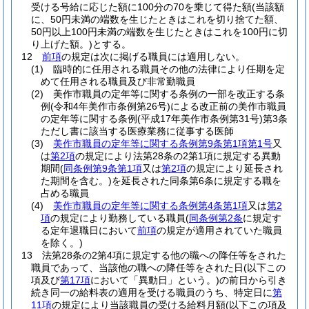
受ける号給に応じた額に100分の70を乗じて得た額
(当該額
に、50円未満の端数を生じたときはこれを切り捨てた額、
50円以上100円未満の端数を生じたときはこれを100円に切
り上げた額。)
とする。
12
前項
の規定は次に掲げる職員には適用しない。
(1)
臨時的に任用される職員その他の法律により任期を定
めて任用される職員及び非常勤職員
(2)
美作市職員の定年等に関する条例の一部を改正する条
例
(令和4年美作市条例第26号)
による改正前の美作市職員
の定年等に関する条例
(平成17年美作市条例第31号)
第3条
ただし書に該当する医療業務に従事する医師
(3)
美作市職員の定年等に関する条例第9条第1項第1号
又
は
第2項
の規定により法第28条の2第1項に規定する異動
期間
(
同条例第9条第1項
又は
第2項
の規定により延長され
た期間を含む。)
を延長された同条第6条に規定する職を
占める職員
(4)
美作市職員の定年等に関する条例第4条第1項
又は
第2
項
の規定により勤務している職員
(
同条例第2条
に規定す
る定年退職日において
前項
の規定が適用されていた職員
を除く。)
13
法第28条の2第4項に規定する他の職への降任等をされた
職員であって、当該他の職への降任等をされた日
(以下この
項及び
第17項
において「異動日」という。)
の前日から引き
続き同一の給料表の適用を受ける職員のうち、特定日に
第
11項
の規定により当該職員の受ける給料月額
(以下この項及