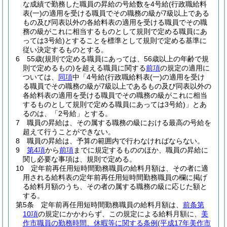
な成績で勤務した職員の昇給の号給数を4号給
(行政職給料
表
(一)
の適用を受ける職員でその職務の級が7級以上である
もの及び同表以外の各給料表の適用を受ける職員でその職
務の級がこれに相当するものとして規則で定める職員にあ
っては3号給)
とすることを標準として規則で定める基準に
従い決定するものとする。
6
55歳
(規則で定める職員にあっては、56歳以上の年齢で規
則で定めるもの)
を超える職員に関する
前項
の規定の適用に
ついては、
同項
中「4号給
(行政職給料表
(一)
の適用を受け
る職員でその職務の級が7級以上であるもの及び同表以外の
各給料表の適用を受ける職員でその職務の級がこれに相当
するものとして規則で定める職員にあっては3号給)
」とあ
るのは、「2号給」とする。
7
職員の昇給は、その属する職務の級における最高の号給を
超えて行うことができない。
8
職員の昇給は、予算の範囲内で行わなければならない。
9
第4項
から
前項
までに規定するもののほか、職員の昇給に
関し必要な事項は、規則で定める。
10
定年前再任用短時間勤務職員の給料月額は、その者に適
用される給料表の定年前再任用短時間勤務職員の欄に掲げ
る給料月額のうち、その者の属する職務の級に応じた額と
する。
第5条
定年前再任用短時間勤務職員の給料月額は、
前条第
10項
の規定にかかわらず、この規定による給料月額に、
美
作市職員の勤務時間、休暇等に関する条例
(平成17年美作市