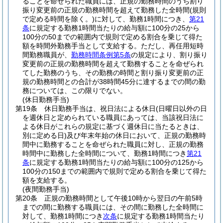
ることを命ぜられた職員には、正規の勤務時間のうち割り
振り変更前の正規の勤務時間を超えて勤務した全時間
(規則
で定める時間を除く。)
に対して、勤務1時間につき、
第21
条
に規定する勤務1時間当たりの給与額に100分の25から
100分の50までの範囲内で規則で定める割合を乗じて得た
額を時間外勤務手当として支給する。
ただし、再任用短時
間勤務職員が、
勤務時間条例第5条
の規定により、割り振り
変更前の正規の勤務時間を超えて勤務することを命ぜられ
てした勤務のうち、その勤務の時間と割り振り変更前の正
規の勤務時間との合計が38時間45分に達するまでの間の勤
務については、この限りでない。
(休日勤務手当)
第19条
休日勤務手当は、祝日法による休日
(日曜日以外の日
を週休日と定められている職員にあっては、当該祝日法に
よる休日がこれらの規定に基づく週休日に当たるときは、
別に定める日)
及び年末年始の休日において、正規の勤務時
間中に勤務することを命ぜられた職員に対し、正規の勤務
時間中に勤務した全時間について、勤務1時間につき
第21
条
に規定する勤務1時間当たりの給与額に100分の125から
100分の150までの範囲内で規則で定める割合を乗じて得た
額を支給する。
(夜間勤務手当)
第20条
正規の勤務時間として午後10時から翌日の午前5時
までの間に勤務する職員には、その間に勤務した全時間に
対して、勤務1時間につき
次条
に規定する勤務1時間当たり