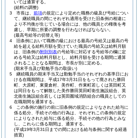
いては通算する。
(給料の調整)
3
市長は、
前項
の規定により定めた職務の級及び号給につい
て、継続職員の間にそれぞれ適用を受けた旧条例の相違に
より不均衡が生じている場合には、他の職員との権衡を考
慮し、早期に所要の調整を行わなければならない。
(最高号給等の切替え等)
4
旧条例において職務の級における最高の号給又は最高の号
給を超える給料月額を受けていた職員の号給又は給料月額
は、旧条例の
附則別表
の号給等に対応する号給等の欄に定
める号給又は給料月額とし、給料月額を受ける期間に通算
されることとなる期間は、市長が別に定める。
(期末手当及び勤勉手当の取扱い)
5
継続職員の期末手当又は勤勉手当のそれぞれの基準日にお
ける在職期間は、平成17年3月31日をもって廃された勝田
町、大原町、東粟倉村、美作町、作東町若しくは英田町又
は同日をもって解散した美作勝田英田町衛生施設組合、英
北衛生施設組合若しくは英田圏域消防組合の職員としての
在職期間を通算する。
6
この条例の施行の前に旧条例の規定によりなされた給与に
係る処分、手続その他の行為は、それぞれこの条例の規定
によりなされた給与に係る処分、手続その他の行為とみな
し、これらに係る期間は、通算する。
(平成19年3月31日までの間における給与条例に関する経過
措置)