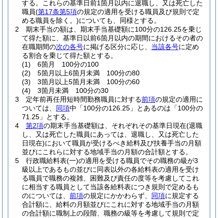
する。
これらの基準日前1箇月以内に退職し、又は死亡した
職員
(
第17条第5項
の規定の適用を受ける職員及び規則で定
める職員を除く。)
についても、同様とする。
2
期末手当の額は、期末手当基礎額に100分の126.25を乗じ
て得た額に、基準日以前6箇月以内の期間におけるその者の
在職期間の
次の各号
に掲げる区分に応じ、
当該各号
に定め
る割合を乗じて得た額とする。
(1)
6箇月 100分の100
(2)
5箇月以上6箇月未満 100分の80
(3)
3箇月以上5箇月未満 100分の60
(4)
3箇月未満 100分の30
3
定年前再任用短時間勤務職員に対する
前項
の規定の適用に
ついては、
同項
中「100分の126.25」とあるのは「100分の
71.25」とする。
4
第2項
の期末手当基礎額は、それぞれその基準日現在
(退職
し、又は死亡した職員にあっては、退職し、又は死亡した
日現在)
において職員が受けるべき給料及び扶養手当の月額
並びにこれらに対する地域手当の月額の合計額とする。
5
行政職給料表
(一)
の適用を受ける職員でその職務の級が3
級以上であるもの並びに同表以外の各給料表の適用を受け
る職員で職務の複雑、困難及び責任の度等を考慮してこれ
に相当する職員として当該各給料表につき規則で定めるも
のについては、
前項
の規定にかかわらず、
同項
に規定する
合計額に、給料の月額並びにこれに対する地域手当の月額
の合計額に職制上の段階、職務の級等を考慮して規則で定