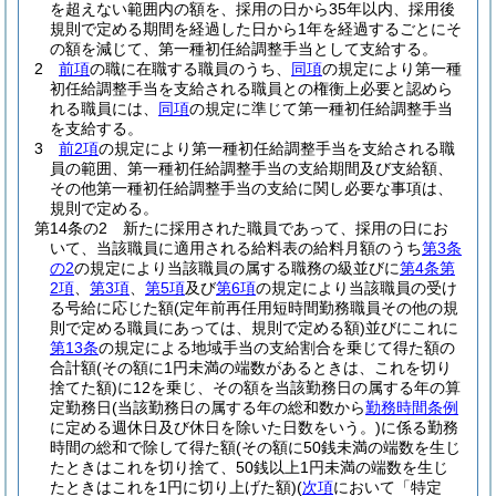
を超えない範囲内の額を、採用の日から35年以内、採用後
規則で定める期間を経過した日から1年を経過するごとにそ
の額を減じて、第一種初任給調整手当として支給する。
2
前項
の職に在職する職員のうち、
同項
の規定により第一種
初任給調整手当を支給される職員との権衡上必要と認めら
れる職員には、
同項
の規定に準じて第一種初任給調整手当
を支給する。
3
前2項
の規定により第一種初任給調整手当を支給される職
員の範囲、第一種初任給調整手当の支給期間及び支給額、
その他第一種初任給調整手当の支給に関し必要な事項は、
規則で定める。
第14条の2
新たに採用された職員であって、採用の日にお
いて、当該職員に適用される給料表の給料月額のうち
第3条
の2
の規定により当該職員の属する職務の級並びに
第4条第
2項
、
第3項
、
第5項
及び
第6項
の規定により当該職員の受け
る号給に応じた額
(定年前再任用短時間勤務職員その他の規
則で定める職員にあっては、規則で定める額)
並びにこれに
第13条
の規定による地域手当の支給割合を乗じて得た額の
合計額
(その額に1円未満の端数があるときは、これを切り
捨てた額)
に12を乗じ、その額を当該勤務日の属する年の算
定勤務日
(当該勤務日の属する年の総和数から
勤務時間条例
に定める週休日及び休日を除いた日数をいう。)
に係る勤務
時間の総和で除して得た額
(その額に50銭未満の端数を生じ
たときはこれを切り捨て、50銭以上1円未満の端数を生じ
たときはこれを1円に切り上げた額)
(
次項
において「特定