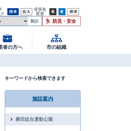
字
背景色
イズ
変更
防災・安全
翻訳
業者の方へ
市の組織
キーワードから検索できます
施設案内
勝田総合運動公園