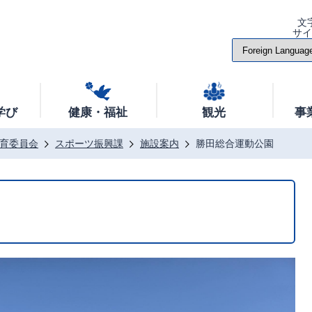
文
サ
学び
健康・福祉
観光
事
育委員会
スポーツ振興課
施設案内
勝田総合運動公園