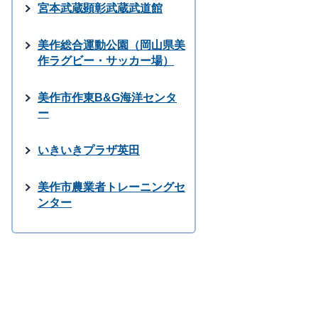
宮本武蔵顕彰武蔵武道館
美作総合運動公園（岡山県美
作ラグビー・サッカー場）
美作市作東B&G海洋センタ
ー
いきいきプラザ英田
美作市農業者トレーニングセ
ンター