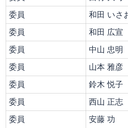
委員
和田 いさ
委員
和田 広宣
委員
中山 忠明
委員
山本 雅彦
委員
鈴木 悦子
委員
西山 正志
委員
安藤 功