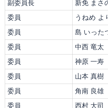
副委員長
新免 まさ
委員
うねめ よ
委員
島 いった
委員
中西 竜太
委員
神原 一寿
委員
山本 真樹
委員
角南 良雄
委員
西村 大司