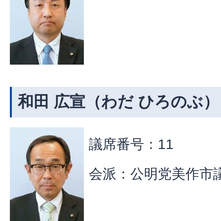
和田 広宣（わだ ひろのぶ）
議席番号：11
会派：公明党美作市