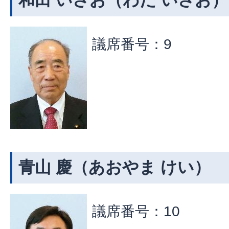
和田 いさお（わだ いさお）
議席番号：9
青山 慶（あおやま けい）
議席番号：10