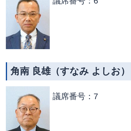
議席番号：6
角南 良雄（すなみ よしお）
議席番号：7