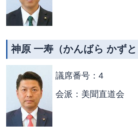
神原 一寿（かんばら かず
議席番号：4
会派：美聞直道会