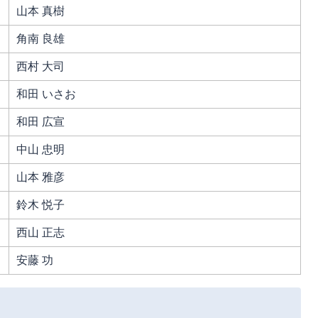
山本 真樹
角南 良雄
西村 大司
和田 いさお
和田 広宣
中山 忠明
山本 雅彦
鈴木 悦子
西山 正志
安藤 功