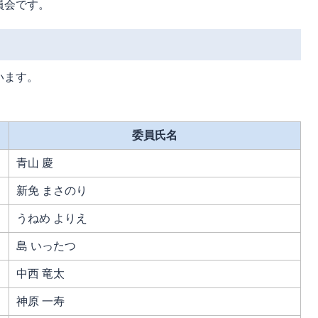
員会です。
います。
委員氏名
青山 慶
新免 まさのり
うねめ よりえ
島 いったつ
中西 竜太
神原 一寿