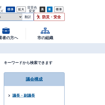
字
背景色
イズ
変更
防災・安全
翻訳
業者の方へ
市の組織
キーワードから検索できます
議会構成
議長・副議長