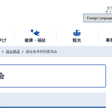
文
サ
学び
健康・福祉
観光
事
議会構成
議会改革特別委員会
会