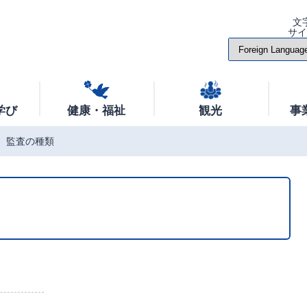
文
サ
学び
健康・福祉
観光
事
監査の種類