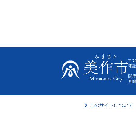
〒7
電話
開庁
月曜
このサイトについて