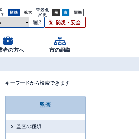
字
背景色
イズ
変更
防災・安全
翻訳
業者の方へ
市の組織
キーワードから検索できます
監査
監査の種類