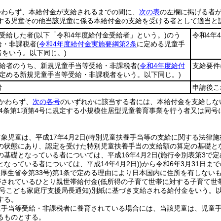
かわらず、本給付金が支給されるまでの間に、
次の表
の左欄に掲げる者
する児童その他当該児童に係る本給付金の支給を受ける者として適当と
を受給した者
(以下「令和4年度給付金受給者」という。)
のう
令和4年
給・非課税者
(
令和4年度給付金実施要綱第2条
に定める児童手
をいう。以下同じ。)
受給者のうち、新規児童手当等受給・非課税者
(
令和4年度給付
支給要件
定める新規児童手当等受給・非課税者をいう。以下同じ。)
者
申請後こ
かわらず、
次の各号
のいずれかに該当する者には、本給付金を支給しな
4条第1項第4号に規定する小規模住居型児童養育事業を行う者又は同号
象児童は、平成17年4月2日
(特別児童扶養手当等の支給に関する法律施
の状態にあり、認定を受けた特別児童扶養手当の支給額の算定の基礎とな
の基礎となっている者については、平成16年4月2日
(施行令別表第3で
なっている者については、平成14年4月2日)
)
から令和6年3月31日ま
年厚生省令第33号)
第1条で定める理由により日本国内に住所を有しないも
がされているひとり親世帯給付金
(低所得の子育て世帯に対する子育て世
3号こども家庭庁支援局長通知)
別紙に基づき支給される給付金をいう。以
する。
童手当等受給・非課税者に養育されている場合には、当該児童は、児童
るものとする。