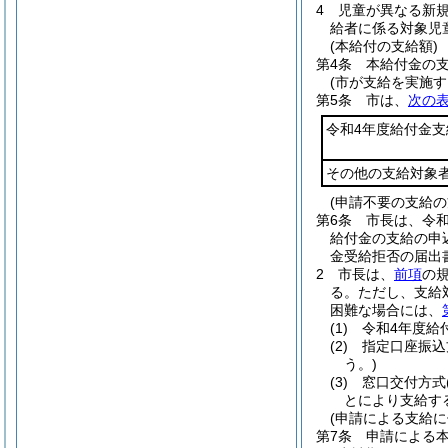
4
児童が異なる新
給者に係る対象児
(本給付の支給額)
第4条
本給付金の
(市が支給を実施す
第5条
市は、
次の
令和4年度給付金支
その他の支給対象
(申請不要の支給の
第6条
市長は、令和
給付金の支給の申
金受給拒否の届出
2
市長は、
前項
の
る。
ただし、支給
困難な場合には、
(1)
令和4年度給
(2)
指定口座振込
う。)
(3)
窓口交付方式
とにより支給す
(申請による支給
第7条
申請による