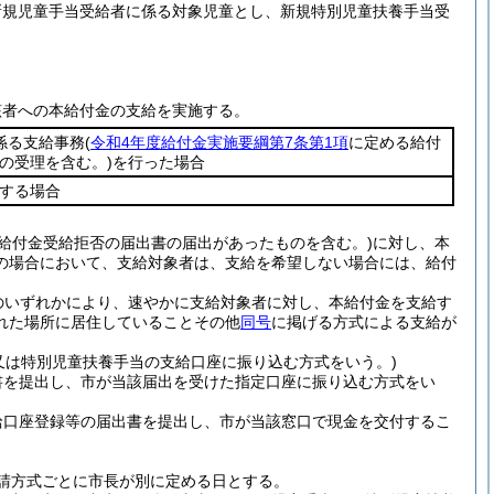
新規児童手当受給者に係る対象児童とし、新規特別児童扶養手当受
該者への本給付金の支給を実施する。
係る支給事務
(
令和4年度給付金実施要綱第7条第1項
に定める給付
の受理を含む。)
を行った場合
する場合
給付金受給拒否の届出書の届出があったものを含む。)
に対し、本
の場合において、支給対象者は、支給を希望しない場合には、給付
のいずれかにより、速やかに支給対象者に対し、本給付金を支給す
れた場所に居住していることその他
同号
に掲げる方式による支給が
又は特別児童扶養手当の支給口座に振り込む方式をいう。)
書を提出し、市が当該届出を受けた指定口座に振り込む方式をい
給口座登録等の届出書を提出し、市が当該窓口で現金を交付するこ
請方式ごとに市長が別に定める日とする。