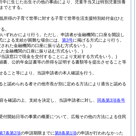
3月中に生じた出生その他の事由により、児童手当又は特別児童扶養
日までとする。
低所得の子育て世帯に対する子育て世帯生活支援特別給付金
(ひと
。
する。
のいずれかにより行う。
ただし、申請者が金融機関に口座を開設し
式による支給が困難な場合には、
第3号
に掲げる方式により行う。
定された金融機関の口座に振り込む方式をいう。)
れた金融機関の口座に振り込む方式をいう。)
が当該窓口で現金を交付することにより支給する方式をいう。)
細書、公的年金証書等の所得を証明する書類等を提出させること等
せること等により、当該申請者の本人確認を行う。
ると認められる者その他市長が別に定める方法により適当と認める
容を確認の上、支給を決定し、当該申請者に対し、
同条第3項各号
受付開始日等の事業の概要について、広報その他の方法による住民
第7条第2項
の申請期限までに
第8条第1項
の申請が行われなかった