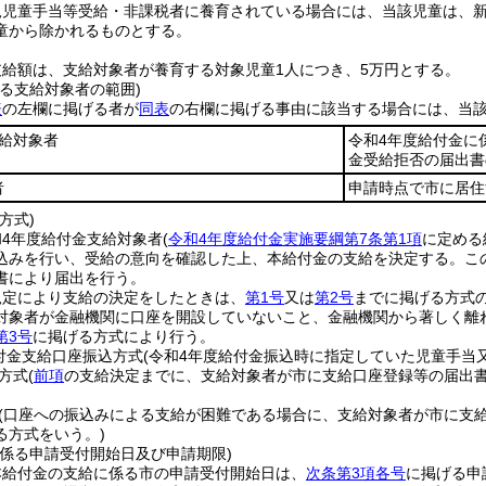
規児童手当等受給・非課税者に養育されている場合には、当該児童は、
童から除かれるものとする。
支給額は、支給対象者が養育する対象児童1人につき、5万円とする。
る支給対象者の範囲)
表
の左欄に掲げる者が
同表
の右欄に掲げる事由に該当する場合には、当
給対象者
令和4年度給付金に
金受給拒否の届出書
者
申請時点で市に居住
方式)
4年度給付金支給対象者
(
令和4年度給付金実施要綱第7条第1項
に定める
込みを行い、受給の意向を確認した上、本給付金の支給を決定する。
こ
書により届出を行う。
規定により支給の決定をしたときは、
第1号
又は
第2号
までに掲げる方式
対象者が金融機関に口座を開設していないこと、金融機関から著しく離
第3号
に掲げる方式により行う。
付金支給口座振込方式
(令和4年度給付金振込時に指定していた児童手当
方式
(
前項
の支給決定までに、支給対象者が市に支給口座登録等の届出
(口座への振込みによる支給が困難である場合に、支給対象者が市に支
る方式をいう。)
に係る申請受付開始日及び申請期限)
本給付金の支給に係る市の申請受付開始日は、
次条第3項各号
に掲げる申