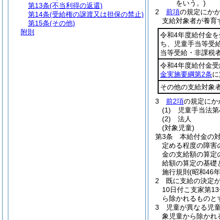
をいう。)
第13条
(不当利得の返還)
2
前項
の規定にか
第14条
(受給権の譲渡又は担保の禁止)
支給対象者が養育
第15条
(その他)
附則
令和4年度給付金
ち、児童手当等受
当等受給・非課税者
令和4年度給付金
金実施要綱第2条
に
その他の支給対象
3
前2項
の規定にか
(1)
児童手当法第
(2)
法人
(対象児童)
第3条
本給付金の対
定める程度の障害
金の支給額の算定
給額の算定の基礎と
施行規則
(昭和46
2
既に支給の決定
10日付こ支家第1
ら除かれるものと
3
児童が異なる児
象児童から除かれ