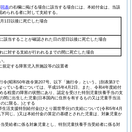
が
同表
の右欄に掲げる場合に該当する場合には、本給付金は、当該
認められる者に対して支給する。
4月1日以後に死亡した場合
に該当することが確認された日の翌日以後に死亡した場合
れに対する支給が行われるまでの間に死亡した場合
い。
に規定する障害児入所施設等の設置者
行令
(昭和50年政令第207号。以下「施行令」という。)
別表第3で
っている者については、平成15年4月2日、また、令和4年度給付
定める程度の障害の状態にあり、認定を受けた特別児童扶養手当の支
での間に出生した児童
(日本国内に住所を有するもの又は児童手当法
のに限る。)
とする
帯生活支援特別給付金
(ひとり親世帯分)
の支給について
(令和5年4月
下同じ。)
又は本給付金の算定の基礎とされた児童は、対象児童か
手当受給者に係る対象児童とし、特別児童扶養手当受給者に係る対