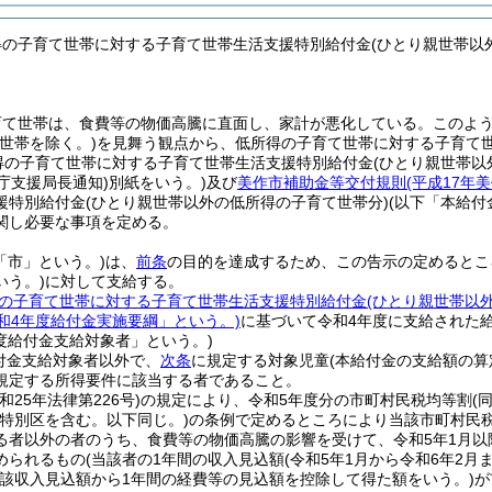
得の子育て世帯に対する子育て世帯生活支援特別給付金(ひとり親世帯以
育て世帯は、食費等の物価高騰に直面し、家計が悪化している。
このよ
親世帯を除く。)
を見舞う観点から、低所得の子育て世帯に対する子育て
得の子育て世帯に対する子育て世帯生活支援特別給付金
(ひとり親世帯以
庁支援局長通知)
別紙をいう。)
及び
美作市補助金等交付規則
(平成17年
援特別給付金
(ひとり親世帯以外の低所得の子育て世帯分)
(以下「本給付
関し必要な事項を定める。
「市」という。)
は、
前条
の目的を達成するため、この告示の定めるとこ
いう。)
に対して支給する。
の子育て世帯に対する子育て世帯生活支援特別給付金
(ひとり親世帯以
和4年度給付金実施要綱」という。)
に基づいて令和4年度に支給された
度給付金支給対象者」という。)
付金支給対象者以外で、
次条
に規定する対象児童
(本給付金の支給額の算
規定する所得要件に該当する者であること。
昭和25年法律第226号)
の規定により、令和5年度分の市町村民税均等割
(
(特別区を含む。以下同じ。)
の条例で定めるところにより当該市町村民
る者以外の者のうち、食費等の物価高騰の影響を受けて、令和5年1月
められるもの
(当該者の1年間の収入見込額
(令和5年1月から令和6年2月
当該収入見込額から1年間の経費等の見込額を控除して得た額をいう。)
が