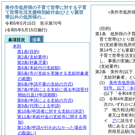
美作市低所得の子育て世帯に対する子育
て世帯生活支援特別給付金(ひとり親世
○美作市低所
帯以外の低所得の…
令和5年5月15日 告示第70号
(目的)
(令和5年5月15日施行)
第1条
低所得の子
育て世帯
(ひとり
条項目次
沿革
分)
支給要領
(低所
本則
第14号こども家庭
第1条
(目的)
子育て世帯生活支
第2条
(支給要件)
し、事業の実施に
第3条
(対象児童)
(支給要件)
第4条
(本給付の支給額)
第2条
美作市
(以下
第5条
(市が支給を実施する支給対象者
「支給対象者」と
の範囲)
(1)
美作市低所得
第6条
(申請不要の支給の方式)
93号。以下「令
第7条
(申請による支給に係る申請受付
(以下「令和4年
開始日及び申請期限)
(2)
令和4年度給
第8条
(申請による支給の方式)
次のいずれかに
第9条
(代理による申請)
ア
地方税法
(
第10条
(申請者に対する支給の決定)
者又は市町村
第11条
(本給付金の支給等に関する周
イ
ア
に該当す
知)
情にあると認
第12条
(申請が行われなかった場合等
所得見込額
(
の取扱い)