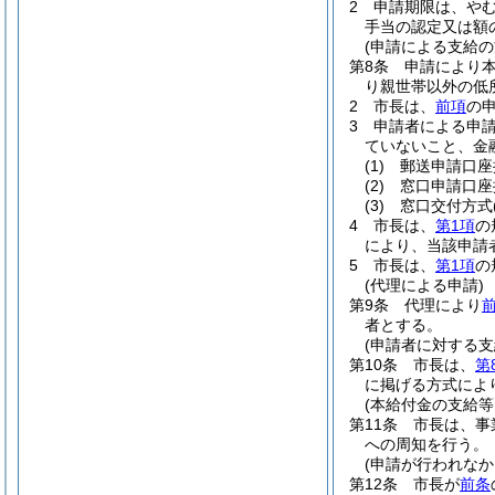
2
申請期限は、やむ
手当の認定又は額
(申請による支給の
第8条
申請により
り親世帯以外の低
2
市長は、
前項
の
3
申請者による申
ていないこと、金
(1)
郵送申請口座
(2)
窓口申請口座
(3)
窓口交付方式
4
市長は、
第1項
の
により、当該申請
5
市長は、
第1項
の
(代理による申請)
第9条
代理により
者とする。
(申請者に対する支
第10条
市長は、
第
に掲げる方式によ
(本給付金の支給等
第11条
市長は、事
への周知を行う。
(申請が行われなか
第12条
市長が
前条