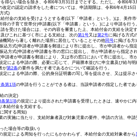
を得ない場合を除き、令和6年3月31日までとする。
ただし、令和6年
の改定の認定の請求をした者については、申請期限は、令和6年4月15
方式)
本給付金の支給を受けようとする者
(以下「申請者」という。)
は、美作市
所得の子育て世帯分)
申請書
(以下「申請書」という。)
により申請を行う
申請を受けた場合には、その内容を審査した上、本給付金の支給を決定
請及びこれに基づく市による支給は、次の
第1号
又は
第2号
に掲げる方式
融機関から著しく離れた場所に居住していることその他
同号
に掲げる方
振込方式
(申請者が申請書を郵送により市に提出し、市が申請者から指
振込方式
(申請者が申請書を市の窓口に提出し、市が申請者から指定さ
(申請者が申請書を郵送により、又は市の窓口において市に提出し、市
規定による申請の際、必要に応じて、戸籍謄本並びに申立書及び給与明
者が
第2条
の要件を満たす者であるかについて確認を行う。
規定による申請の際、公的身分証明書の写し等を提出させ、又は提示さ
前条第1項
の申請を行うことができる者は、当該申請者の指定した者であ
給の決定)
8条第1項
の規定により提出された申請書を受理したときは、速やかに内
り本給付金を支給する。
に関する周知)
業の実施に当たり、支給対象者及び対象児童の要件、申請の方法、申請
った場合等の取扱い)
の規定による周知を行ったにもかかわらず、本給付金の支給対象者から