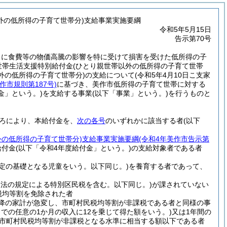
外の低所得の子育て世帯分)支給事業実施要綱
令和5年5月15日
告示第70号
うに食費等の物価高騰の影響を特に受けて損害を受けた低所得の子
世帯生活支援特別給付金
(ひとり親世帯以外の低所得の子育て世帯
外の低所得の子育て世帯分)
の支給について
(令和5年4月10日こ支家
美作市規則第187号)
に基づき、美作市低所得の子育て世帯に対する
金」という。)
を支給する事業
(以下「事業」という。)
を行うものと
ろにより、本給付金を、
次の各号
のいずれかに該当する者
(以下
外の低所得の子育て世帯分)
支給事業実施要綱
(令和4年美作市告示第
給付金
(以下「令和4年度給付金」という。)
の支給対象者である者
定の基礎となる児童をいう。以下同じ。)
を養育する者であって、
同法の規定による特別区民税を含む。以下同じ。)
が課されていない
税均等割を免除された者
以降の家計が急変し、市町村民税均等割が非課税である者と同様の事
までの任意の1か月の収入に12を乗じて得た額をいう。)
又は1年間の
市町村民税均等割が非課税となる水準に相当する額以下である者