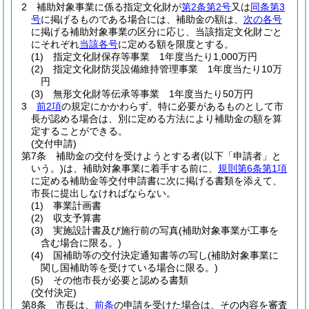
2
補助対象事業に係る指定文化財が
第2条第2号
又は
同条第3
号
に掲げるものである場合には、補助金の額は、
次の各号
に掲げる補助対象事業の区分に応じ、当該指定文化財ごと
にそれぞれ
当該各号
に定める額を限度とする。
(1)
指定文化財保存等事業 1年度当たり1,000万円
(2)
指定文化財防災設備維持管理事業 1年度当たり10万
円
(3)
無形文化財等伝承等事業 1年度当たり50万円
3
前2項
の規定にかかわらず、特に必要があるものとして市
長が認める場合は、別に定める方法により補助金の額を算
定することができる。
(交付申請)
第7条
補助金の交付を受けようとする者
(以下「申請者」と
いう。)
は、補助対象事業に着手する前に、
規則第6条第1項
に定める補助金等交付申請書に次に掲げる書類を添えて、
市長に提出しなければならない。
(1)
事業計画書
(2)
収支予算書
(3)
実施設計書及び施行前の写真
(補助対象事業が工事を
含む場合に限る。)
(4)
国補助等の交付決定通知書等の写し
(補助対象事業に
関し国補助等を受けている場合に限る。)
(5)
その他市長が必要と認める書類
(交付決定)
第8条
市長は、
前条
の申請を受けた場合は、その内容を審査