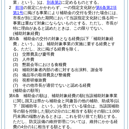
業」という。)
は、
別表第2
に定めるものとする。
2
前項
の規定にかかわらず、一の指定文化財が
第6条第2項
第1号
に掲げる事業により補助金の交付を受けた場合には、
市長が別に定めた期間において当該指定文化財に係る同一
事業は重ねて対象にならないものとする。
ただし、市長が
特に理由があると認めたときは、この限りでない。
(補助対象経費)
第5条
補助金の交付の対象となる経費
(以下「補助対象経
費」という。)
は、補助対象事業の実施に要する経費とす
る。
ただし、次に掲げる経費を除く。
(1)
交際費及び慶弔費
(2)
人件費
(3)
懇親会等における食糧費
(4)
補助対象者内部の者に対する出演料、謝金等
(5)
備品等の取得費及び整備費
(6)
視察研修旅費
(7)
その他市長が適切でないと認める経費
(補助金の額等)
第6条
補助金の額は、補助対象経費の額
(当該補助対象事業
に関し国又は県から補助金と同趣旨の他の補助、助成等
(以
下「国補助等」という。)
を受けている場合は、当該国補助
等の額を控除した額)
の2分の1に相当する額
(その額に1,000
円未満の端数があるときは、これを切り捨てた額)
とする。
ただし、防災設備の維持管理については、維持にかかる経
費の4分の1に相当する額とする。