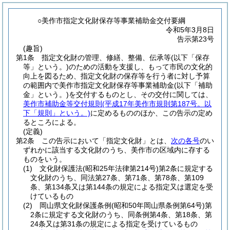
○美作市指定文化財保存等事業補助金交付要綱
令和5年3月8日
告示第23号
(趣旨)
第1条
指定文化財の管理、修繕、整備、伝承等
(以下「保存
等」という。)
のための活動を支援し、もって市民の文化的
向上を図るため、指定文化財の保存等を行う者に対し予算
の範囲内で美作市指定文化財保存等事業補助金
(以下「補助
金」という。)
を交付するものとし、その交付に関しては、
美作市補助金等交付規則
(平成17年美作市規則第187号。以
下「規則」という。)
に定めるもののほか、この告示の定め
るところによる。
(定義)
第2条
この告示において「指定文化財」とは、
次の各号
のい
ずれかに該当する文化財のうち、美作市の区域内に存する
ものをいう。
(1)
文化財保護法
(昭和25年法律第214号)
第2条に規定する
文化財のうち、同法第27条、第71条、第78条、第109
条、第134条又は第144条の規定による指定又は選定を受
けているもの
(2)
岡山県文化財保護条例
(昭和50年岡山県条例第64号)
第
2条に規定する文化財のうち、同条例第4条、第18条、第
24条又は第31条の規定による指定を受けているもの