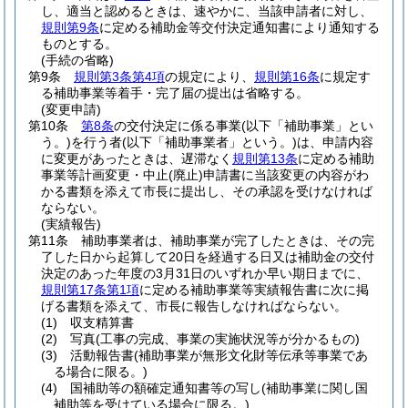
し、適当と認めるときは、速やかに、当該申請者に対し、
規則第9条
に定める補助金等交付決定通知書により通知する
ものとする。
(手続の省略)
第9条
規則第3条第4項
の規定により、
規則第16条
に規定す
る補助事業等着手・完了届の提出は省略する。
(変更申請)
第10条
第8条
の交付決定に係る事業
(以下「補助事業」とい
う。)
を行う者
(以下「補助事業者」という。)
は、申請内容
に変更があったときは、遅滞なく
規則第13条
に定める補助
事業等計画変更・中止
(廃止)
申請書に当該変更の内容がわ
かる書類を添えて市長に提出し、その承認を受けなければ
ならない。
(実績報告)
第11条
補助事業者は、補助事業が完了したときは、その完
了した日から起算して20日を経過する日又は補助金の交付
決定のあった年度の3月31日のいずれか早い期日までに、
規則第17条第1項
に定める補助事業等実績報告書に次に掲
げる書類を添えて、市長に報告しなければならない。
(1)
収支精算書
(2)
写真
(工事の完成、事業の実施状況等が分かるもの)
(3)
活動報告書
(補助事業が無形文化財等伝承等事業であ
る場合に限る。)
(4)
国補助等の額確定通知書等の写し
(補助事業に関し国
補助等を受けている場合に限る。)