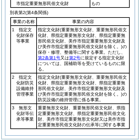
市指定重要無形民俗文化財
もの
別表第2
(第4条関係)
事業の名称
事業の内容
1 指定文
指定文化財
(重要無形文化財、重要無形民俗文
化財保存
化財、県指定重要無形文化財、県指定重要無
等事業
形民俗文化財、美作市指定重要無形文化財及
び美作市指定重要無形民俗文化財を除く。)
の
保存・修理、整備等に関する事業。ただし、
第2条第1号
又は
第2号
に規定する指定文化財
については、国補助等を受けているものに限
る。
2 指定文
指定文化財
(重要無形文化財、重要無形民俗文
化財防災
化財、県指定重要無形文化財、県指定重要無
設備維持
形民俗文化財、美作市指定重要無形文化財及
管理事業
び美作市指定重要無形民俗文化財を除く。)
の
防災設備の維持管理に係る事業。
3 無形文
重要無形文化財、重要無形民俗文化財、県指
化財等伝
定重要無形文化財、県指定重要無形民俗文化
承等事業
財、美作市指定重要無形文化財又は美作市指
定重要無形民俗文化財の伝承等に関する事業