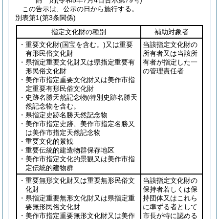
附
則
(令和5年7月4日
告示第79号)
この告示は、公示の日から施行する。
別表第1
(第3条関係)
指定文化財の種別
補助対象者
・重要文化財
(国宝を含む。)
又は重要
当該指定文化財の
有形民俗文化財
所有者又は当該所
・県指定重要文化財又は県指定重要有
有者が指定した一
形民俗文化財
の管理責任者
・美作市指定重要文化財又は美作市指
定重要有形民俗文化財
・史跡名勝天然記念物(特別史跡名勝天
然記念物を含む。
・県指定史跡名勝天然記念物
・美作市指定史跡、美作市指定名勝又
は美作市指定天然記念物
・重要文化的景観
・重要伝統的建造物群保存地区
・美作市指定文化的景観又は美作市指
定伝統的建物群
・重要無形文化財又は重要無形民俗文
当該指定文化財の
化財
保持者若しくは保
・県指定重要無形文化財又は県指定重
持団体又はこれら
要無形民俗文化財
に準ずる者として
・美作市指定重要無形文化財又は美作
市長が特に認める