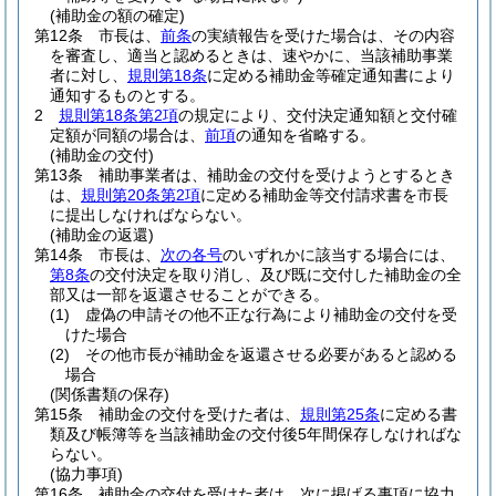
(補助金の額の確定)
第12条
市長は、
前条
の実績報告を受けた場合は、その内容
を審査し、適当と認めるときは、速やかに、当該補助事業
者に対し、
規則第18条
に定める補助金等確定通知書により
通知するものとする。
2
規則第18条第2項
の規定により、交付決定通知額と交付確
定額が同額の場合は、
前項
の通知を省略する。
(補助金の交付)
第13条
補助事業者は、補助金の交付を受けようとするとき
は、
規則第20条第2項
に定める補助金等交付請求書を市長
に提出しなければならない。
(補助金の返還)
第14条
市長は、
次の各号
のいずれかに該当する場合には、
第8条
の交付決定を取り消し、及び既に交付した補助金の全
部又は一部を返還させることができる。
(1)
虚偽の申請その他不正な行為により補助金の交付を受
けた場合
(2)
その他市長が補助金を返還させる必要があると認める
場合
(関係書類の保存)
第15条
補助金の交付を受けた者は、
規則第25条
に定める書
類及び帳簿等を当該補助金の交付後5年間保存しなければな
らない。
(協力事項)
第16条
補助金の交付を受けた者は、次に掲げる事項に協力