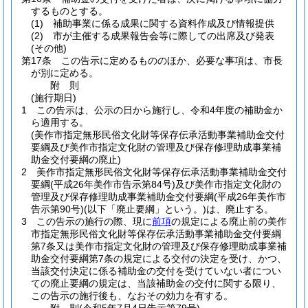
するものとする。
(1)
補助事業に係る成果に関する資料作成及び情報提供
(2)
市が主催する成果報告会等に際しての出席及び発表
(その他)
第17条
この告示に定めるもののほか、必要な事項は、市長
が別に定める。
附
則
(施行期日)
1
この告示は、公示の日から施行し、令和4年度の補助金か
ら適用する。
(美作市指定無形民俗文化財等保存伝承活動事業補助金交付
要綱及び美作市指定文化財の管理及び保存修理助成事業補
助金交付要綱の廃止)
2
美作市指定無形民俗文化財等保存伝承活動事業補助金交付
要綱
(平成26年美作市告示第84号)
及び美作市指定文化財の
管理及び保存修理助成事業補助金交付要綱
(平成26年美作市
告示第90号)
(以下「廃止要綱」という。)
は、廃止する。
3
この告示の施行の際、現に
前項
の規定による廃止前の美作
市指定無形民俗文化財等保存伝承活動事業補助金交付要綱
第7条又は美作市指定文化財の管理及び保存修理助成事業補
助金交付要綱第7条の規定による交付の決定を受け、かつ、
当該交付決定に係る補助金の交付を受けていない者につい
ての廃止要綱の規定は、当該補助金の交付に関する限り、
この告示の施行後も、なおその効力を有する。