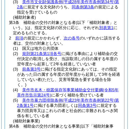
(3)
美作市文化財保護条例
(平成28年美作市条例第34号)
第
2条
に規定する文化財のうち、
同条例第3条
の規定による
指定を受けているもの
(補助対象者)
第3条
補助金の交付の対象となる者
(以下「補助対象者」と
いう。)
は、指定文化財の区分に応じ、それぞれ
別表第1
に
定めるものとする。
2
前項
の規定にかかわらず、
次の各号
のいずれかに該当する
者は、交付の対象としない。
(1)
国又は地方公共団体
(2)
規則第21条第1項各号
に掲げる事由により補助金の交
付決定の取消しを受け、当該取消しの日の属する年度の
翌年度から起算して2年を経過していない者
(3)
前条第3号
に掲げる指定文化財にあっては、その指定
があった日の属する年度の翌年度から起算して3年を経過
していない者
(ただし、災害等緊急を要する場合を除
く。)
(4)
美作市名木・樹叢保存等事業補助金交付要綱
(令和5年
美作市告示第24号)
に基づく補助を受けている者
(5)
美作市暴力団排除条例
(平成23年美作市条例第22号)
第
2条第1号
に掲げる暴力団若しくは
同条第3号
に規定する
暴力団員等又はこれらの者と社会的に非難されるべき関
係を有している者
(補助対象事業)
第4条
補助金の交付の対象となる事業
(以下「補助対象事