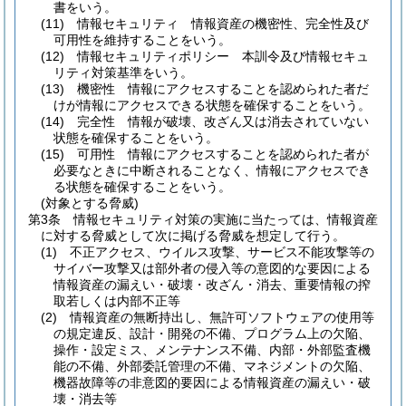
書をいう。
(11)
情報セキュリティ 情報資産の機密性、完全性及び
可用性を維持することをいう。
(12)
情報セキュリティポリシー 本訓令及び情報セキュ
リティ対策基準をいう。
(13)
機密性 情報にアクセスすることを認められた者だ
けが情報にアクセスできる状態を確保することをいう。
(14)
完全性 情報が破壊、改ざん又は消去されていない
状態を確保することをいう。
(15)
可用性 情報にアクセスすることを認められた者が
必要なときに中断されることなく、情報にアクセスでき
る状態を確保することをいう。
(対象とする脅威)
第3条
情報セキュリティ対策の実施に当たっては、情報資産
に対する脅威として次に掲げる脅威を想定して行う。
(1)
不正アクセス、ウイルス攻撃、サービス不能攻撃等の
サイバー攻撃又は部外者の侵入等の意図的な要因による
情報資産の漏えい・破壊・改ざん・消去、重要情報の搾
取若しくは内部不正等
(2)
情報資産の無断持出し、無許可ソフトウェアの使用等
の規定違反、設計・開発の不備、プログラム上の欠陥、
操作・設定ミス、メンテナンス不備、内部・外部監査機
能の不備、外部委託管理の不備、マネジメントの欠陥、
機器故障等の非意図的要因による情報資産の漏えい・破
壊・消去等