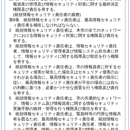
報資産の管理及び情報セキュリティ対策に関する最終決定
権限及び責任を有する。
(統括情報セキュリティ責任者の責務)
第8条
統括情報セキュリティ責任者は、最高情報セキュリテ
ィ責任者を補佐しなければならない。
2
統括情報セキュリティ責任者は、本市の全てのネットワー
クにおける情報セキュリティ対策に関する権限及び責任を
有する。
3
統括情報セキュリティ責任者は、情報セキュリティ責任
者、情報セキュリティ管理者及び情報システム担当者に対
して、情報セキュリティに関する指導及び助言を行う権限
を有する。
4
統括情報セキュリティ責任者は、市の情報資産に対するセ
キュリティ侵害が発生した場合又はセキュリティ侵害のお
それがある場合に、最高情報セキュリティ責任者の指示に
従い、最高情報セキュリティ責任者が不在の場合には自ら
の判断に基づき、必要かつ十分な措置を行う権限及び責任
を有する。
5
統括情報セキュリティ責任者は、市の共通的なネットワー
ク、情報システム及び情報資産に関する情報セキュリティ
実施手順の維持・管理を行う権限及び責任を有する。
6
統括情報セキュリティ責任者は、緊急時等の円滑な情報共
有を図るため、最高情報セキュリティ責任者、統括情報セ
キュリティ責任者、情報セキュリティ責任者、情報セキュ
リティ管理者、情報システム管理者及び情報システム担当