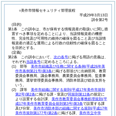
○美作市情報セキュリティ管理規程
平成29年3月13日
訓令第2号
(目的)
第1条
この訓令は、市が保有する情報資産の取扱いに関し措
置すべき事項を定めることにより、当該情報資産の機密
性、完全性及び可用性の維持の確保を図ること及び当該情
報資産の適正な運用による行政の信頼性の確保を図ること
を目的とする。
(定義)
第2条
この訓令において、
次の各号
に掲げる用語の意義は、
それぞれ
当該各号
に定めるところによる。
(1)
部等
美作市組織及び任務に関する条例
(平成26年美
作市条例第21号)
第3条
に掲げる部並びに出納部局、教育
委員会事務局、議会事務局、農業委員会事務局、監査事
務局、選挙管理委員会事務局、消防本部及び総合支所を
いう。
(2)
課等
美作市組織に関する規則
(平成17年美作市規則
第2号)
第2条
に掲げる課・室及び
同規則第12条
の規定に
より設置する会計課、
美作市教育委員会事務処理規則
(平
成17年美作市教育委員会規則第3号)
第3条
で設置する課
及び分室、
美作市消防本部の組織に関する規則
(平成17年
美作市規則第177号)
第2条
に掲げる課、
美作市立中学