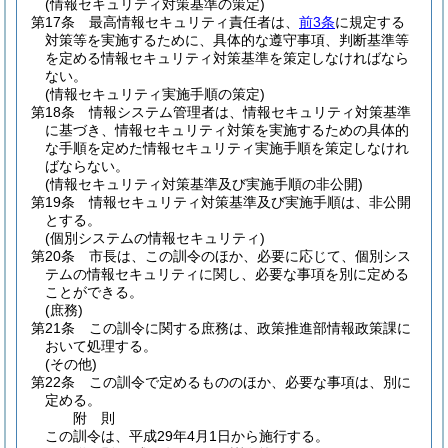
(情報セキュリティ対策基準の策定)
第17条
最高情報セキュリティ責任者は、
前3条
に規定する
対策等を実施するために、具体的な遵守事項、判断基準等
を定める情報セキュリティ対策基準を策定しなければなら
ない。
(情報セキュリティ実施手順の策定)
第18条
情報システム管理者は、情報セキュリティ対策基準
に基づき、情報セキュリティ対策を実施するための具体的
な手順を定めた情報セキュリティ実施手順を策定しなけれ
ばならない。
(情報セキュリティ対策基準及び実施手順の非公開)
第19条
情報セキュリティ対策基準及び実施手順は、非公開
とする。
(個別システムの情報セキュリティ)
第20条
市長は、この訓令のほか、必要に応じて、個別シス
テムの情報セキュリティに関し、必要な事項を別に定める
ことができる。
(庶務)
第21条
この訓令に関する庶務は、政策推進部情報政策課に
おいて処理する。
(その他)
第22条
この訓令で定めるもののほか、必要な事項は、別に
定める。
附
則
この訓令は、平成29年4月1日から施行する。