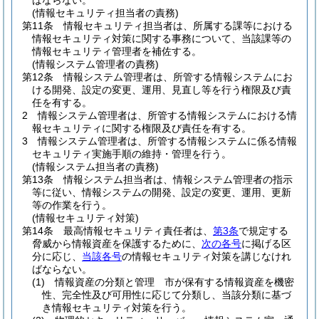
ばならない。
(情報セキュリティ担当者の責務)
第11条
情報セキュリティ担当者は、所属する課等における
情報セキュリティ対策に関する事務について、当該課等の
情報セキュリティ管理者を補佐する。
(情報システム管理者の責務)
第12条
情報システム管理者は、所管する情報システムにお
ける開発、設定の変更、運用、見直し等を行う権限及び責
任を有する。
2
情報システム管理者は、所管する情報システムにおける情
報セキュリティに関する権限及び責任を有する。
3
情報システム管理者は、所管する情報システムに係る情報
セキュリティ実施手順の維持・管理を行う。
(情報システム担当者の責務)
第13条
情報システム担当者は、情報システム管理者の指示
等に従い、情報システムの開発、設定の変更、運用、更新
等の作業を行う。
(情報セキュリティ対策)
第14条
最高情報セキュリティ責任者は、
第3条
で規定する
脅威から情報資産を保護するために、
次の各号
に掲げる区
分に応じ、
当該各号
の情報セキュリティ対策を講じなけれ
ばならない。
(1)
情報資産の分類と管理 市が保有する情報資産を機密
性、完全性及び可用性に応じて分類し、当該分類に基づ
き情報セキュリティ対策を行う。