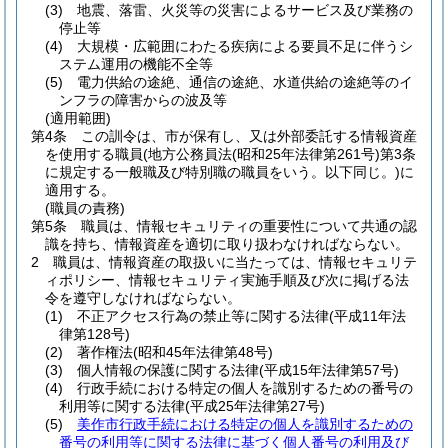
(3)
地震、落雷、火災等の災害によるサービス及び業務の
停止等
(4)
大規模・広範囲にわたる疾病による要員不足に伴うシ
ステム運用の機能不全等
(5)
電力供給の途絶、通信の途絶、水道供給の途絶等のイ
ンフラの障害からの波及等
(適用範囲)
第4条
この訓令は、市が保有し、又は外部委託する情報資産
を使用する職員
(地方公務員法
(昭和25年法律第261号)
第3条
に規定する一般職及び特別職の職員をいう。以下同じ。)
に
適用する。
(職員の責務)
第5条
職員は、情報セキュリティの重要性について共通の認
識を持ち、情報資産を適切に取り扱わなければならない。
2
職員は、情報資産の取扱いに当たっては、情報セキュリテ
ィポリシー、情報セキュリティ実施手順及び次に掲げる法
令を遵守しなければならない。
(1)
不正アクセス行為の禁止等に関する法律
(平成11年法
律第128号)
(2)
著作権法
(昭和45年法律第48号)
(3)
個人情報の保護に関する法律
(平成15年法律第57号)
(4)
行政手続における特定の個人を識別するための番号の
利用等に関する法律
(平成25年法律第27号)
(5)
美作市行政手続における特定の個人を識別するための
番号の利用等に関する法律に基づく個人番号の利用及び