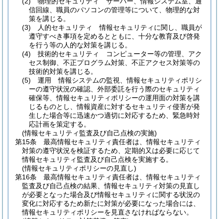
(2)
物理的セキュリティ サーバー、情報システム室、通
信回線、職員のパソコンの管理等について、物理的な対
策を講じる。
(3)
人的セキュリティ 情報セキュリティに関し、職員が
遵守すべき事項を定めるとともに、十分な教育及び啓発
を行う等の人的な対策を講じる。
(4)
技術的セキュリティ コンピューター等の管理、アク
セス制御、不正プログラム対策、不正アクセス対策等の
技術的対策を講じる。
(5)
運用 情報システムの監視、情報セキュリティポリシ
ーの遵守状況の確認、外部委託を行う際のセキュリティ
確保等、情報セキュリティポリシーの運用面の対策を講
じるものとし、情報資産に対するセキュリティ侵害が発
生した場合等に迅速かつ適切に対応するため、緊急時対
応計画を策定する。
(情報セキュリティ監査及び自己点検の実施)
第15条
最高情報セキュリティ責任者は、情報セキュリティ
対策の遵守状況を検証するため、定期的又は必要に応じて
情報セキュリティ監査及び自己点検を実施する。
(情報セキュリティポリシーの見直し)
第16条
最高情報セキュリティ責任者は、情報セキュリティ
監査及び自己点検の結果、情報セキュリティ対策の見直し
が必要となった場合及び情報セキュリティに関する状況の
変化に対応するため新たに対策が必要になった場合には、
情報セキュリティポリシーを見直さなければならない。