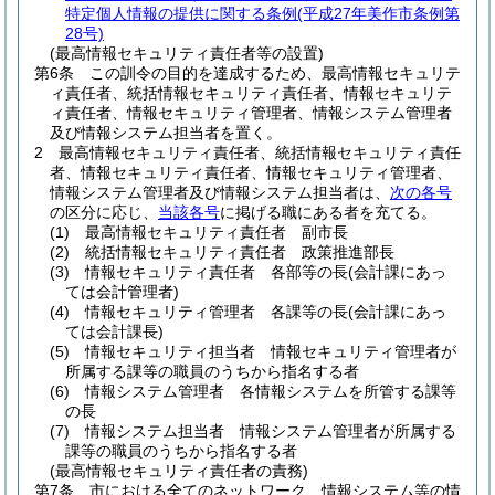
特定個人情報の提供に関する条例
(平成27年美作市条例第
28号)
(最高情報セキュリティ責任者等の設置)
第6条
この訓令の目的を達成するため、最高情報セキュリテ
ィ責任者、統括情報セキュリティ責任者、情報セキュリテ
ィ責任者、情報セキュリティ管理者、情報システム管理者
及び情報システム担当者を置く。
2
最高情報セキュリティ責任者、統括情報セキュリティ責任
者、情報セキュリティ責任者、情報セキュリティ管理者、
情報システム管理者及び情報システム担当者は、
次の各号
の区分に応じ、
当該各号
に掲げる職にある者を充てる。
(1)
最高情報セキュリティ責任者 副市長
(2)
統括情報セキュリティ責任者 政策推進部長
(3)
情報セキュリティ責任者 各部等の長
(会計課にあっ
ては会計管理者)
(4)
情報セキュリティ管理者 各課等の長
(会計課にあっ
ては会計課長)
(5)
情報セキュリティ担当者 情報セキュリティ管理者が
所属する課等の職員のうちから指名する者
(6)
情報システム管理者 各情報システムを所管する課等
の長
(7)
情報システム担当者 情報システム管理者が所属する
課等の職員のうちから指名する者
(最高情報セキュリティ責任者の責務)
第7条
市における全てのネットワーク、情報システム等の情