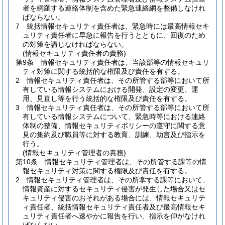
者を網羅する連絡体制を含めた緊急連絡網を整備しなけれ
ばならない。
7
統括情報セキュリティ責任者は、緊急時には最高情報セキ
ュリティ責任者に早急に報告を行うとともに、回復のため
の対策を講じなければならない。
(情報セキュリティ責任者の責務)
第9条
情報セキュリティ責任者は、当該部等の情報セキュリ
ティ対策に関する統括的な権限及び責任を有する。
2
情報セキュリティ責任者は、その所管する部等において所
有している情報システムにおける開発、設定の変更、運
用、見直し等を行う統括的な権限及び責任を有する。
3
情報セキュリティ責任者は、その所管する部等において所
有している情報システムについて、緊急時等における連絡
体制の整備、情報セキュリティポリシーの遵守に関する意
見の集約及び職員等に対する教育、訓練、助言及び指示を
行う。
(情報セキュリティ管理者の責務)
第10条
情報セキュリティ管理者は、その所管する課等の情
報セキュリティ対策に関する権限及び責任を有する。
2
情報セキュリティ管理者は、その所掌する課等において、
情報資産に対するセキュリティ侵害が発生した場合又はセ
キュリティ侵害のおそれがある場合には、情報セキュリテ
ィ責任者、統括情報セキュリティ責任者及び最高情報セキ
ュリティ責任者へ速やかに報告を行い、指示を仰がなけれ