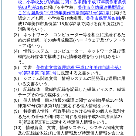
校、小学校及び幼稚園に関する条例
(平成17年美作市条例
第68号)
第1条
に掲げる中学校、
美作市立幼保連携型認定
こども園条例
(平成29年美作市条例第21号)
第1条
に掲げる
認定こども園、小学校及び幼稚園、
美作市保育所条例
(平
成17年美作市条例第115条)
第2条で掲げる保育所並びに
消防署をいう。
(3)
ネットワーク コンピューター等を相互に接続するた
めの通信網、その他構成機器
(ハードウェア及びソフトウ
ェア)
をいう。
(4)
情報システム コンピューター、ネットワーク及び電
磁的記録媒体で構成された情報処理を行う仕組みをい
う。
(5)
文書
美作市文書管理規程
(平成17年美作市訓令第7
号)
第3条第1項第1号
に規定する文書をいう。
(6)
システム関連文書 情報システムの開発又は運用に用
いる文書をいう。
(7)
記録媒体 電磁的記録を記録した磁気ディスク、磁気
テープその他の媒体をいう。
(8)
個人情報 個人情報の保護に関する法律
(平成15年法
律第57号)
第2条第1項に規定する個人情報をいう。
(9)
特定個人情報 行政手続における特定の個人を識別す
るための番号の利用等に関する法律
(平成25年法律第27
号)
第2条第9項に規定する特定個人情報をいう。
(10)
情報資産 文書、情報システム、システム関連文書
及び記録媒体並びに個人情報及び特定個人情報を含む文