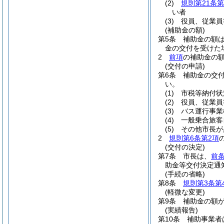
(2)
規則第21条第
い者
(3)
役員、従業員
(補助金の額)
第5条
補助金の額
金の交付を受けた
2
前項
の補助金の額
(交付の申請)
第6条
補助金の交
い。
(1)
市税等納付状
(2)
役員、従業員
(3)
バス運行事業
(4)
一般乗合旅客
(5)
その他市長が
2
規則第6条第2項
(交付の決定)
第7条
市長は、
前
助金等交付決定通
(手続の省略)
第8条
規則第3条第
(軽微な変更)
第9条
補助金の額が
(実績報告)
第10条
補助事業者