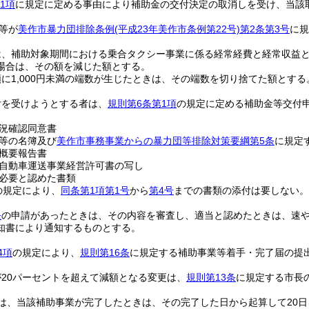
1項
に規定に定める事由により補助金の交付決定の取消しを受け、当該
等が
美作市暴力団排除条例
(平成23年美作市条例第22号)
第2条第3号
に規
は、補助対象期間における乗合タクシー事業に係る経常経費と経常収益
場合は、その額を減じた額とする。
に1,000円未満の端数が生じたときは、その端数を切り捨てた額とする
付を受けようとする者は、
規則第6条第1項
の規定に定める補助金等交付
況確認同意書
等の名簿及び
美作市事務事業からの暴力団等排除対策要綱第5条
に規定
概要報告書
自動車運送事業経営許可書の写し
必要と認めた書類
の規定により、
同条第1項第1号
から
第4号
までの書類の添付は要しない。
条
の申請があったときは、その内容を審査し、適当と認めたときは、速
知書により通知するものとする。
4項
の規定により、
規則第16条
に規定する補助事業等着手・完了届の提
20パーセントを超えて減額となる変更は、
規則第13条
に規定する市長
は、当該補助事業が完了したときは、その完了した日から起算して20日