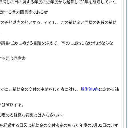
取消しの日の属する年度の翌年度から起算して2年を経過していな
定する暴力団員等である者
との差額以内の額とする。
ただし、この補助金と同様の趣旨の補助
。
申請書に次に掲げる書類を添えて、市長に提出しなければならな
する照会同意書
やかに、補助金の交付の申請をした者に対し、
規則第9条
に定める補
出は省略する。
の定める軽微な変更とはみなさない。
を経過する日又は補助金の交付決定のあった年度の3月31日のいず