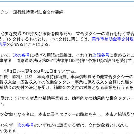
タクシー運行維持費補助金交付要綱
に必要な交通の維持及び確保を図るため、乗合タクシーの運行を行う乗
う。)
を交付するものとし、その交付に関しては、
美作市補助金等交付規
告示
の定めるところによる。
おいて、
次の各号
に掲げる用語の意義は、それぞれ
当該各号
に定めると
事業者 道路運送法
(昭和26年法律第183号)
第4条第1項の許可を受けて
 4月1日から翌年の3月31日までとする。
件費、燃料油脂料、車両維持修繕費、車両償却費その他乗合タクシーの
賃収入金、広告収入その他乗合タクシー事業に係る収入を合算した額を
補助金の交付の決定を受け、補助金の交付の対象となる事業を行う者を
を受けようとする者及び補助事業者は、効率的かつ効果的な乗合タクシ
い。
付の対象となる者は、本市に乗合タクシーの路線を有し、本市と協議及
かわらず、
次の各号
のいずれかに該当する者は、交付対象者としない。
がある者