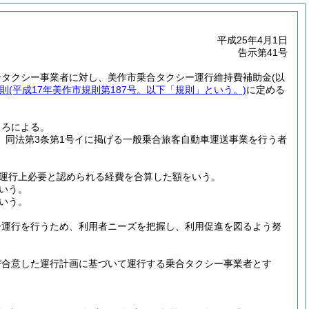
平成25年4月1日
告示第41号
合タクシー事業者に対し、美作市乗合タクシー運行維持費補助金
(以
則
(平成17年美作市規則第187号。以下「規則」という。)
に定める
ころによる。
、同法第3条第1号イに掲げる一般乗合旅客自動車運送事業を行う者
運行上必要と認められる経費を合算した額をいう。
いう。
いう。
ー運行を行うため、利用者ニーズを把握し、利用促進を図るよう努
び合意した運行計画に基づいて運行する乗合タクシー事業者とす