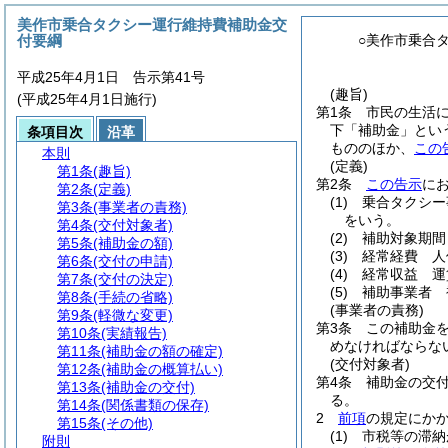
美作市乗合タクシー運行維持費補助金交
付要綱
○美作市乗合
平成25年4月1日 告示第41号
(趣旨)
(平成25年4月1日施行)
第1条
市民の生活
下「補助金」とい
条項目次
沿革
もののほか、
この
本則
(定義)
第1条
(趣旨)
第2条
この告示
に
第2条
(定義)
(1)
乗合タクシー
第3条
(事業者の責務)
をいう。
第4条
(交付対象者)
(2)
補助対象期間
第5条
(補助金の額)
(3)
経常経費 人
第6条
(交付の申請)
(4)
経常収益 運
第7条
(交付の決定)
(5)
補助事業者 
第8条
(手続の省略)
(事業者の責務)
第9条
(軽微な変更)
第3条
この補助金
第10条
(実績報告)
めなければならな
第11条
(補助金の額の確定)
(交付対象者)
第12条
(補助金の概算払い)
第4条
補助金の交
第13条
(補助金の交付)
る。
第14条
(関係書類の保存)
2
前項
の規定にか
第15条
(その他)
(1)
市税等の滞納
附則