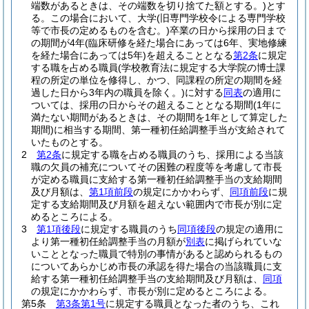
端数があるときは、その端数を切り捨てた額とする。)
とす
る。
この場合において、大学
(旧専門学校令による専門学校
等で市長の定めるものを含む。)
卒業の日から採用の日まで
の期間が4年
(臨床研修を経た場合にあっては6年、実地修練
を経た場合にあっては5年)
を超えることとなる
第2条
に規定
する職を占める職員
(学校教育法に規定する大学院の博士課
程の所定の単位を修得し、かつ、同課程の所定の期間を経
過した日から3年内の職員を除く。)
に対する
同表
の適用に
ついては、採用の日からその超えることとなる期間
(1年に
満たない期間があるときは、その期間を1年として算定した
期間)
に相当する期間、第一種初任給調整手当が支給されて
いたものとする。
2
第2条
に規定する職を占める職員のうち、採用による当該
職の欠員の補充についてその困難の程度等を考慮して市長
が定める職員に支給する第一種初任給調整手当の支給期間
及び月額は、
第1項前段
の規定にかかわらず、
同項前段
に規
定する支給期間及び月額を超えない範囲内で市長が別に定
めるところによる。
3
第1項後段
に規定する職員のうち
同項後段
の規定の適用に
より第一種初任給調整手当の月額が
別表
に掲げられていな
いこととなった職員で特別の事情があると認められるもの
についてあらかじめ市長の承認を得た場合の当該職員に支
給する第一種初任給調整手当の支給期間及び月額は、
同項
の規定にかかわらず、市長が別に定めるところによる。
第5条
第3条第1号
に規定する職員となった者のうち、これ