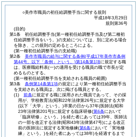
○美作市職員の初任給調整手当に関する規則
平成18年3月29日
規則第36号
(目的)
第1条
初任給調整手当
(第一種初任給調整手当及び第二種初
任給調整手当をいう。)
の支給については、別に定める場合
を除き、この規則の定めるところによる。
(第一種初任給調整手当の支給職)
第2条
美作市職員の給与に関する条例
(平成17年美作市条例
第44号。以下「条例」という。)
第14条第1項
に規定する職
は、医療職給料表
(一)
の適用を受ける職員の職で市長が定
めるものとする。
(第一種初任給調整手当を支給される職員の範囲)
第3条
条例第14条第1項
の規定により第一種初任給調整手当
を支給される職員は、次に掲げる職員とする。
(1)
前条
に規定する職に採用された職員であって、その採
用が、学校教育法
(昭和22年法律第26号)
に規定する大学
(以下「大学」という。)
卒業の日から37年
(医師法
(昭和
23年法律第201号)
に規定する臨床研修
(
第6条
において
「臨床研修」という。)
を経た者にあっては39年、医師法
の一部を改正する法律
(昭和43年法律第47号)
による改正
前の医師法に規定する実地修練
(
第6条
において「実地修
練」という。)
を経た者にあっては38年)
を経過するまで