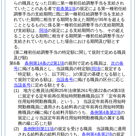
らの職員となった日前に第一種初任給調整手当を支給され
ていたことのある者で
前条第1項
の規定による第一種初任給
調整手当の支給期間に既に第一種初任給調整手当を支給さ
れていた期間に相当する期間を加えた期間が35年を超える
こととなるものに係る第一種初任給調整手当の支給期間及
び支給額は、
同項
の規定による支給期間のうち、その超え
ることとなる期間に相当する期間第一種初任給調整手当が
支給されていたものとした場合における期間及び額とす
る。
(第二種初任給調整手当の特定額に関して規則で定める職員
及び額)
第6条
条例第14条の2第1項
の規則で定める職員は、
次の各
号
に掲げる職員とし、当該職員の特定額
(
同項
に規定する
「特定額」をいう。以下同じ。)
の算定の基礎となる額とし
て規則で定める額は、
当該各号
に掲げる職員の区分に応じ
当該各号
に定める額とする。
(1)
地方公務員法
(昭和25年法律第261号)
第22条の4第3項
に規定する定年前再任用短時間勤務職員
(以下「定年前再
任用短時間勤務職員」という。)
当該定年前再任用短時
間勤務職員に適用される給料表の定年前再任用短時間勤
務職員の欄に掲げる給料月額のうち、
条例第4条第2項
の
規定により当該定年前再任用短時間勤務職員の属する職
務の級に応じた額
(2)
条例附則第11項
の規定を受ける職員 当該職員に適用
される給料表の給料月額のうち、
条例第4条第2項
の規定