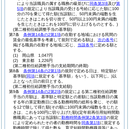
により当該職員の属する職務の級並びに
同条第3項
及び
第
5項
の規定により当該職員の受ける号給に応じた額に100
分の70を乗じて得た額
(当該額に、50円未満の端数を生
じたときはこれを切り捨て、50円以上100円未満の端数
を生じたときはこれを100円に切り上げるものとする。)
(第二種初任給調整手当の基準額)
第7条
条例第14条の2第1項
の在勤する地域における民間の
賃金の最低基準を考慮して規則で定める額は、
次の各号
に
掲げる職員の在勤する地域に応じ、
当該各号
に定める額と
する。
(1)
岡山県 1,047円
(2)
東京都 1,226円
(第二種初任給調整手当の支給期間の終期)
第8条
条例第14条の2第1項
の規則で定める日は、特定額が
基準額
(
同項
に規定する「基準額」をいう。以下同じ。)
以
上となった日の前日とする。
(第二種初任給調整手当の支給額)
第9条
条例第14条の2第2項
の規定による第二種初任給調整
手当の月額は、基準額と特定額との差額に当該勤務日の属
する年の算定勤務日に係る勤務時間の総和を乗じ、その額
を12で除して得た額
(その額に100円未満の端数を生じたと
きは、これを100円に切り上げた額)
(定年前再任用短時間勤
務職員にあっては当該額に
勤務時間条例第2条第3項
の規定
により定められたその者の勤務時間を
同条第1項
に規定する
勤務時間で除して得た数を、育児短時間勤務職員等にあっ