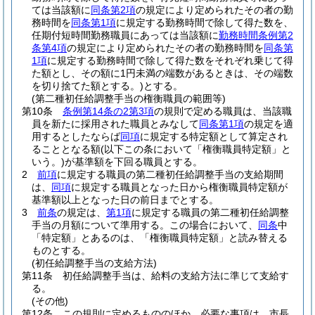
ては当該額に
同条第2項
の規定により定められたその者の勤
務時間を
同条第1項
に規定する勤務時間で除して得た数を、
任期付短時間勤務職員にあっては当該額に
勤務時間条例第2
条第4項
の規定により定められたその者の勤務時間を
同条第
1項
に規定する勤務時間で除して得た数をそれぞれ乗じて得
た額とし、その額に1円未満の端数があるときは、その端数
を切り捨てた額とする。)
とする。
(第二種初任給調整手当の権衡職員の範囲等)
第10条
条例第14条の2第3項
の規則で定める職員は、当該職
員を新たに採用された職員とみなして
同条第1項
の規定を適
用するとしたならば
同項
に規定する特定額として算定され
ることとなる額
(以下この条において「権衡職員特定額」と
いう。)
が基準額を下回る職員とする。
2
前項
に規定する職員の第二種初任給調整手当の支給期間
は、
同項
に規定する職員となった日から権衡職員特定額が
基準額以上となった日の前日までとする。
3
前条
の規定は、
第1項
に規定する職員の第二種初任給調整
手当の月額について準用する。
この場合において、
同条
中
「特定額」とあるのは、「権衡職員特定額」と読み替える
ものとする。
(初任給調整手当の支給方法)
第11条
初任給調整手当は、給料の支給方法に準じて支給す
る。
(その他)
第12条
この規則に定めるもののほか、必要な事項は、市長