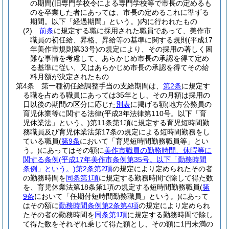
の期間
(旧専門学校令による専門学校等で市長の定めるも
のを卒業した者にあっては、市長の定めるこれに準ずる
期間。以下「経過期間」という。)
内に行われたもの
(2)
前条
に規定する職に採用された職員であって、美作市
職員の初任給、昇格、昇給等の基準に関する規則
(平成17
年美作市規則第33号)
の規定により、その採用の著しく困
難な事情を考慮して、あらかじめ市長の承認を得て定め
る基準に従い、又はあらかじめ市長の承認を得てその給
料月額が決定されたもの
第4条
第一種初任給調整手当の支給期間は、
第2条
に規定す
る職を占める職員にあっては35年とし、その月額は採用の
日以後の期間の区分に応じた
別表
に掲げる額
(地方公務員の
育児休業等に関する法律
(平成3年法律第110号。以下「育
児休業法」という。)
第11条第1項に規定する育児短時間勤
務職員及び育児休業法第17条の規定による短時間勤務をし
ている職員
(
第9条
において「育児短時間勤務職員等」とい
う。)
にあってはその額に
美作市職員の勤務時間、休暇等に
関する条例
(平成17年美作市条例第35号。以下「勤務時間
条例」という。)
第2条第2項
の規定により定められたその者
の勤務時間を
同条第1項
に規定する勤務時間で除して得た数
を、育児休業法第18条第1項の規定する短時間勤務職員
(
第
9条
において「任期付短時間勤務職員」という。)
にあって
はその額に
勤務時間条例第2条第4項
の規定により定められ
たその者の勤務時間を
同条第1項
に規定する勤務時間で除し
て得た数をそれぞれ乗じて得た額とし、その額に1円未満の