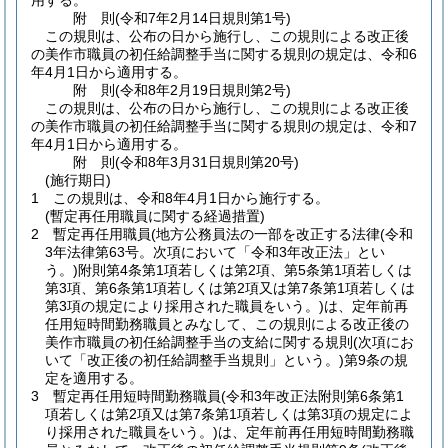
用する。
附
則
(令和7年2月14日
規則第1号)
この規則は、公布の日から施行し、この規則による改正後
の美作市職員の初任給調整手当に関する規則の規定は、令和6
年4月1日から適用する。
附
則
(令和8年2月19日
規則第2号)
この規則は、公布の日から施行し、この規則による改正後
の美作市職員の初任給調整手当に関する規則の規定は、令和7
年4月1日から適用する。
附
則
(令和8年3月31日
規則第20号)
(施行期日)
1
この規則は、令和8年4月1日から施行する。
(暫定再任用職員に関する経過措置)
2
暫定再任用職員
(地方公務員法の一部を改正する法律
(令和
3年法律第63号。次項において「令和3年改正法」とい
う。)
附則第4条第1項若しくは第2項、第5条第1項若しくは
第3項、第6条第1項若しくは第2項又は第7条第1項若しくは
第3項の規定により採用された職員をいう。)
は、定年前再
任用短時間勤務職員とみなして、この規則による改正後の
美作市職員の初任給調整手当の支給に関する規則
(次項にお
いて「改正後の初任給調整手当規則」という。)
第9条の規
定を適用する。
3
暫定再任用短時間勤務職員
(令和3年改正法附則第6条第1
項若しくは第2項又は第7条第1項若しくは第3項の規定によ
り採用された職員をいう。)
は、定年前再任用短時間勤務職