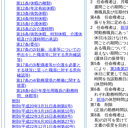
2
任命権者は、月曜
第11条
(休暇の種類)
週間ごとの期間に
第12条
(年次有給休暇)
務職員及び任期付
第13条
(病気休暇)
第4条
任命権者は
第14条
(特別休暇)
振りを別に定める
第15条
(介護休暇)
2
任命権者は、
前
第15条の2
(介護時間)
間勤務職員にあっ
第16条
(病気休暇、特別休暇、介護休
休日)
を設けなけれ
暇及び介護時間の承認)
間ごとの期間につ
第17条
(委任)
ある職員について
第17条の2
(妊娠、出産等についての
超えない期間につ
申出をした職員等に対する意向確認
(週休日の振替等)
等)
第5条
任命権者は
第17条の3
(配偶者等が介護を必要と
により、
第3条第2
する状況に至った職員に対する意向
休日に変更して当
確認等)
時間を当該勤務日
第17条の4
(勤務環境の整備に関する
(休憩時間)
措置)
第6条
任命権者は、
第18条
(会計年度任用職員の勤務時
れぞれ勤務時間の
間、休暇等)
2
前項
の休憩時間
附則
第7条
削除
附則
(平成20年3月31日条例第6号)
(正規の勤務時間以
附則
(平成21年3月18日条例第10号)
第8条
任命権者は
附則
(平成22年3月16日条例第8号)
長)
の許可を受けて
附則
(平成22年6月30日条例第27号)
文書の収受を目的
附則
(平成22年12月1日条例第40号)