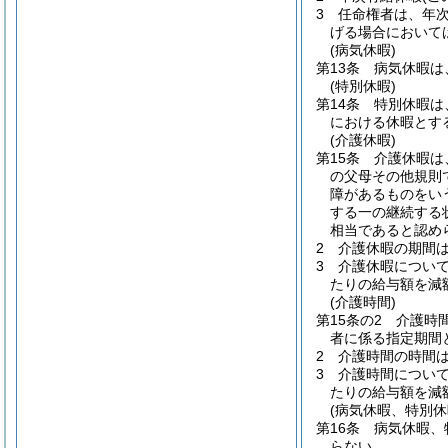
3
任命権者は、年
げる場合において
(病気休暇)
第13条
病気休暇は
(特別休暇)
第14条
特別休暇は
における休暇とす
(介護休暇)
第15条
介護休暇は
の父母その他規則
障があるものをい
する一の継続する
相当であると認め
2
介護休暇の期間
3
介護休暇につい
たりの給与額を減
(介護時間)
第15条の2
介護時
者に係る指定期間
2
介護時間の時間
3
介護時間につい
たりの給与額を減
(病気休暇、特別
第16条
病気休暇、
らない。