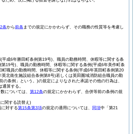
するため、次に掲げる措置を講じなければならない。
2条
から
前条
までの規定にかかわらず、その職務の性質等を考慮し
例
(平成6年勝田町条例第19号)
、職員の勤務時間、休暇等に関する条
第19号)
、職員の勤務時間、休暇等に関する条例
(平成6年美作町条
田町職員の勤務時間、休暇等に関する条例
(平成6年英田町条例第20
6年英北衛生施設組合条例第8号)
若しくは英田圏域消防組合職員の勤
前の条例」という。)
の規定によりなされた承認その他の行為は、
は通算する。
日数については、
第12条
の規定にかかわらず、合併等前の条例の規
に関する読替え)
員に対する
第15条第3項
の規定の適用については、
同項
中「第21