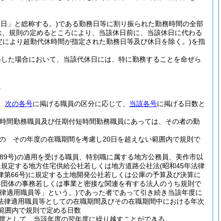
日」と総称する。)
である勤務日等に割り振られた勤務時間の全部
は、規則の定めるところにより、当該休日前に、当該休日に代わる
定により超勤代休時間が指定された勤務日等及び休日を除く。)
を指
務した場合において、当該代休日には、特に勤務することを命ぜら
。
、
次の各号
に掲げる職員の区分に応じて、
当該各号
に掲げる日数と
短時間勤務職員及び任期付短時間勤務職員にあっては、その者の勤
の その年度の在職期間を考慮し20日を超えない範囲内で規則で
89号)
の適用を受ける職員、特別職に属する地方公務員、美作市以
に規定する地方住宅供給公社若しくは地方道路公社法
(昭和45年法律
律第66号)
に規定する土地開発公社若しくは公庫の予算及び決算に
共団体の事務若しくは事業と密接な関連を有する法人のうち規則で
律適用職員等」という。)
であった者であって引き続き当該年度に
法律適用職員等としての在職期間及びその在職期間中における年次
範囲内で規則で定める日数
度として、当該年度の翌年度に繰り越すことができる。