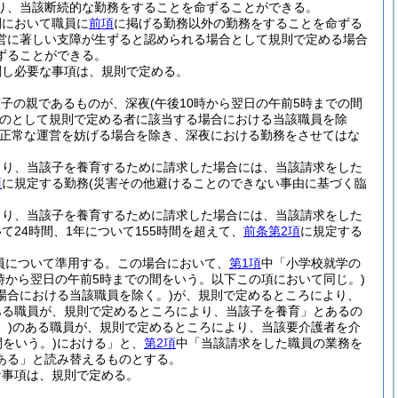
り、当該断続的な勤務をすることを命ずることができる。
間において職員に
前項
に掲げる勤務以外の勤務をすることを命ずる
営に著しい支障が生ずると認められる場合として規則で定める場合
ずることができる。
関し必要な事項は、規則で定める。
該子の親であるものが、深夜
(午後10時から翌日の午前5時までの間
のとして規則で定める者に該当する場合における当該職員を除
正常な運営を妨げる場合を除き、深夜における勤務をさせてはな
より、当該子を養育するために請求した場合には、当該請求をした
項
に規定する勤務
(災害その他避けることのできない事由に基づく臨
より、当該子を養育するために請求した場合には、当該請求をした
24時間、1年について155時間を超えて、
前条第2項
に規定する
員について準用する。
この場合において、
第1項
中「小学校就学の
0時から翌日の午前5時までの間をいう。以下この項において同じ。)
場合における当該職員を除く。)
が、規則で定めるところにより、
ある職員が、規則で定めるところにより、当該子を養育」とあるの
。)
のある職員が、規則で定めるところにより、当該要介護者を介
間をいう。)
における」と、
第2項
中「当該請求をした職員の業務を
ある」と読み替えるものとする。
な事項は、規則で定める。