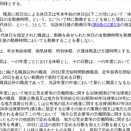
同様とする。
、職員に祝日法による休日又は年末年始の休日
(以下この項において「休
日の全勤務時間」という。)
について特に勤務することを命じた場合に
代休日」という。)
として、当該休日後の勤務日等
(
第8条の2第1項
の規
る。
り代休日を指定された職員は、勤務を命ぜられた休日の全勤務時間を勤
正規の勤務時間においても勤務することを要しない。
は、年次有給休暇、病気休暇、特別休暇、介護休暇及び介護時間とする
暇は、一の年度ごとにおける休暇とし、その日数は、一の年度において
号
に掲げる職員以外の職員 20日
(育児短時間勤務職員、定年前再任用
し20日を超えない範囲内で規則で定める日数)
職員以外の職員であって、当該年度の中途において新たに職員となるも
年度において地方公営企業等の労働関係に関する法律
(昭和27年法律第2
体の職員、国家公務員又は地方住宅供給公社法
(昭和40年法律第124号)
する地方道路公社若しくは公有地の拡大の推進に関する法律
(昭和47年法
26年法律第99号)
第1条に規定する公庫その他その業務が国又は地方公
用される者
(以下この号において「地方公営企業等の労働関係に関する法
ったものその他規則で定める職員 地方公営企業等の労働関係に関する
数等を考慮し、20日に
次項
の規則で定める日数を加えた日数を超えない
この項の規定により繰り越されたものを除く。)
は、規則で定める日数を限