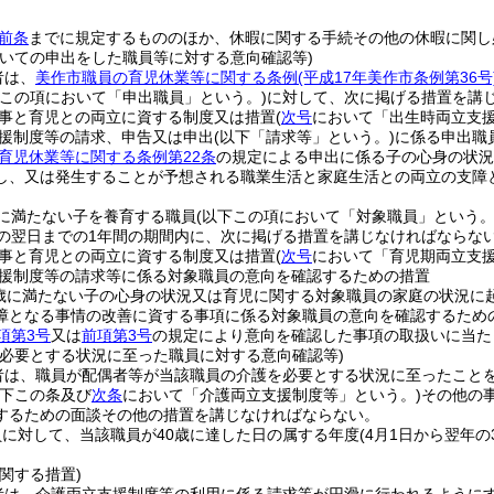
前条
までに規定するもののほか、休暇に関する手続その他の休暇に関し
ついての申出をした職員等に対する意向確認等)
者は、
美作市職員の育児休業等に関する条例
(平成17年美作市条例第36号
下この項において「申出職員」という。)
に対して、次に掲げる措置を講
事と育児との両立に資する制度又は措置
(
次号
において「出生時両立支援
援制度等の請求、申告又は申出
(以下「請求等」という。)
に係る申出職
育児休業等に関する条例第22条
の規定による申出に係る子の心身の状況
し、又は発生することが予想される職業生活と家庭生活との両立の支障
に満たない子を養育する職員
(以下この項において「対象職員」という。
日の翌日までの1年間の期間内に、次に掲げる措置を講じなければならな
事と育児との両立に資する制度又は措置
(
次号
において「育児期両立支援
援制度等の請求等に係る対象職員の意向を確認するための措置
歳に満たない子の心身の状況又は育児に関する対象職員の家庭の状況に
障となる事情の改善に資する事項に係る対象職員の意向を確認するため
項第3号
又は
前項第3号
の規定により意向を確認した事項の取扱いに当た
を必要とする状況に至った職員に対する意向確認等)
者は、職員が配偶者等が当該職員の介護を必要とする状況に至ったこと
以下この条及び
次条
において「介護両立支援制度等」という。)
その他の
するための面談その他の措置を講じなければならない。
に対して、当該職員が40歳に達した日の属する年度
(4月1日から翌年の
関する措置)