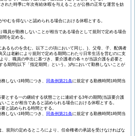
求された時季に年次有給休暇を与えることが公務の正常な運営を妨
がやむを得ないと認められる場合における休暇とする。
り職員が勤務しないことが相当である場合として規則で定める場合
期間を定める。
にあるものを含む。以下この項において同じ。)
、父母、子、配偶者
病又は老齢により規則で定める期間にわたり日常生活を営むのに支
より、職員の申出に基づき、要介護者の各々が当該介護を必要と
する期間
(以下「指定期間」という。)
内において勤務しないことが
勤務しない1時間につき、
同条例第21条
に規定する勤務時間1時間当
必要とする一の継続する状態ごとに連続する3年の期間
(当該要介護
ないことが相当であると認められる場合における休暇とする。
必要と認められる時間とする。
勤務しない1時間につき、
同条例第21条
に規定する勤務時間1時間当
は、規則の定めるところにより、任命権者の承認を受けなければな