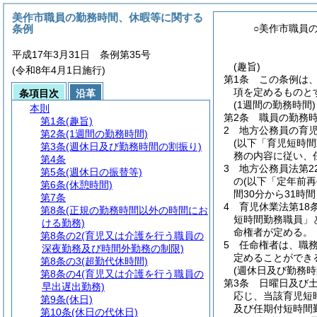
美作市職員の勤務時間、休暇等に関する
条例
○美作市職員
平成17年3月31日 条例第35号
(趣旨)
(令和8年4月1日施行)
第1条
この条例は
項を定めるものと
条項目次
沿革
(1週間の勤務時間)
本則
第2条
職員の勤務時
第1条
(趣旨)
2
地方公務員の育
第2条
(1週間の勤務時間)
(以下「育児短時間
第3条
(週休日及び勤務時間の割振り)
務の内容に従い、
第4条
3
地方公務員法第2
第5条
(週休日の振替等)
の
(以下「定年前
第6条
(休憩時間)
間30分から31時
第7条
4
育児休業法第18
第8条
(正規の勤務時間以外の時間にお
短時間勤務職員」
ける勤務)
命権者が定める。
第8条の2
(育児又は介護を行う職員の
5
任命権者は、職
深夜勤務及び時間外勤務の制限)
定めることができ
第8条の3
(超勤代休時間)
(週休日及び勤務時
第8条の4
(育児又は介護を行う職員の
第3条
日曜日及び
早出遅出勤務)
応じ、当該育児短
第9条
(休日)
及び任期付短時間
第10条
(休日の代休日)