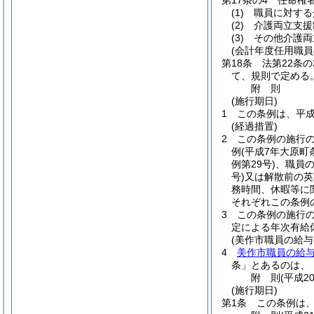
第17条の4
任命権
(1)
職員に対する
(2)
介護両立支援
(3)
その他介護両
(会計年度任用職員
第18条
法第22条
て、規則で定める
附
則
(施行期日)
1
この条例は、平成
(経過措置)
2
この条例の施行
例
(平成7年大原町
例第29号)
、職員
号)
又は解散前の英
務時間、休暇等に
それぞれこの条例
3
この条例の施行
定による年次有給
(美作市職員の給
4
美作市職員の給与
条」とあるのは、
附
則
(平成2
(施行期日)
第1条
この条例は、