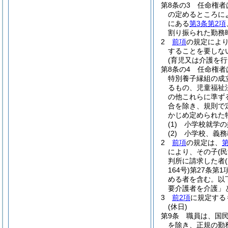
第8条の3
任命権者
の定めるところに
にある
第3条第2項
割り振られた勤務
2
前項
の規定によ
することを要しな
(育児又は介護を行
第8条の4
任命権者
特別養子縁組の成
るもの、児童福祉
の他これらに準ず
合を除き、規則で
かじめ定められた
(1)
小学校就学の
(2)
小学校、義務
2
前項
の規定は、
第
により、その子
(
判所に請求した者
164号)
第27条第
める者を含む。以
要介護者を介護」
3
前2項
に規定する
(休日)
第9条
職員は、国
を除き、正規の勤