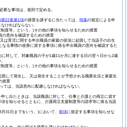
必要な事項は、規則で定める。
)
第22条第1項
の措置を講ずるに当たっては、
同条
の規定による申
じなければならない。
制度等」という。)
その他の事項を知らせるための措置
員の意向を確認するための措置
又は育児に関する申出職員の家庭の状況に起因して当該子の出生
となる事情の改善に資する事項に係る申出職員の意向を確認するた
)
に対して、対象職員の子が1歳11か月に達する日の翌々日から2歳
い。
制度等」という。)
その他の事項を知らせるための措置
起因して発生し、又は発生することが予想される職業生活と家庭生
の措置
っては、当該意向に配慮しなければならない。
を申し出たときは、当該職員に対して、仕事と介護との両立に資す
事項を知らせるとともに、介護両立支援制度等の請求等に係る当該
3月31日までをいう。)
において、
前項
に規定する事項を知らせな