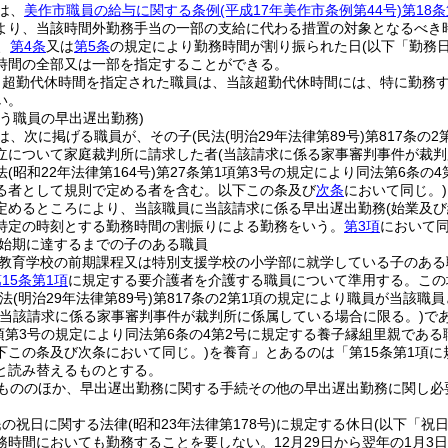
は、
美作市職員の給与に関する条例
(平成17年美作市条例第44号)
第18条
より、当該時間外勤務手当の一部の支給に代わる措置の対象となるべき
、
第4条
又は
第5条
の規定により勤務時間が割り振られた日
(以下「勤務
時間の全部又は一部を指定することができる。
り超勤代休時間を指定された職員は、当該超勤代休時間には、特に勤務
い。
う職員の早出遅出勤務)
は、次に掲げる職員が、その子
(民法
(明治29年法律第89号)
第817条の
立について家庭裁判所に請求した者
(当該請求に係る家事審判事件が裁判
法
(昭和22年法律第164号)
第27条第1項第3号の規定により同法第6条の
る者として規則で定める者を含む。以下この条及び
次条
において同じ。)
定めるところにより、当該職員に当該請求に係る早出遅出勤務
(始業及
特定の時刻とする勤務時間の割振りによる勤務をいう。
第3項
において同
始期に達するまでの子のある職員
教育学校の前期課程又は特別支援学校の小学部に就学している子のある
15条第1項
に規定する要介護者を介護する職員について準用する。
この
民法
(明治29年法律第89号)
第817条の2第1項の規定により職員が当該
(当該請求に係る家事審判事件が裁判所に係属している場合に限る。)
で
1項第3号の規定により同法第6条の4第2号に規定する養子縁組里親であ
下この条及び次条において同じ。)
を養育」とあるのは「第15条第1項
と読み替えるものとする。
もののほか、早出遅出勤務に関する手続その他の早出遅出勤務に関し必
民の祝日に関する法律
(昭和23年法律第178号)
に規定する休日
(以下「祝
務時間においても勤務することを要しない。
12月29日から翌年の1月3