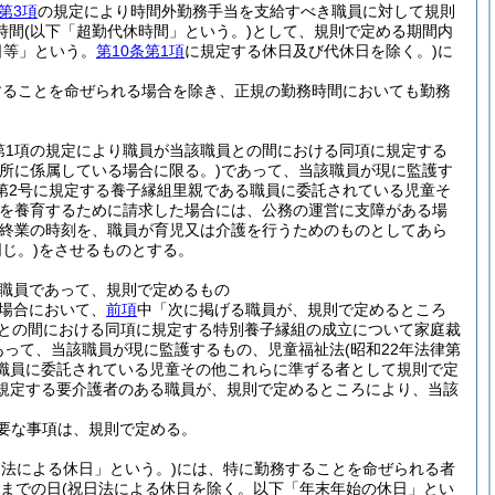
第3項
の規定により時間外勤務手当を支給すべき職員に対して規則
時間
(以下「超勤代休時間」という。)
として、規則で定める期間内
日等」という。
第10条第1項
に規定する休日及び代休日を除く。)
に
することを命ぜられる場合を除き、正規の勤務時間においても勤務
2第1項の規定により職員が当該職員との間における同項に規定する
所に係属している場合に限る。)
であって、当該職員が現に監護す
4第2号に規定する養子縁組里親である職員に委託されている児童そ
を養育するために請求した場合には、公務の運営に支障がある場
び終業の時刻を、職員が育児又は介護を行うためのものとしてあら
じ。)
をさせるものとする。
職員であって、規則で定めるもの
場合において、
前項
中「次に掲げる職員が、規則で定めるところ
職員との間における同項に規定する特別養子縁組の成立について家庭裁
あって、当該職員が現に監護するもの、児童福祉法
(昭和22年法律第
る職員に委託されている児童その他これらに準ずる者として規則で定
に規定する要介護者のある職員が、規則で定めるところにより、当該
要な事項は、規則で定める。
日法による休日」という。)
には、特に勤務することを命ぜられる者
日までの日
(祝日法による休日を除く。以下「年末年始の休日」とい