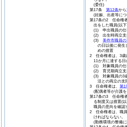
(委任)
第17条
第12条
から
(妊娠、出産等に
第17条の2
任命権
出をした職員
(以
(1)
申出職員の仕
(2)
出生時両立支
(3)
美作市職員の
の日以後に発生
めの措置
2
任命権者は、3歳
11か月に達する
(1)
対象職員の仕
(2)
育児期両立支
(3)
対象職員の3
活との両立の支
3
任命権者は、
第1
(配偶者等が介護
第17条の3
任命権
る制度又は措置
(
職員の意向を確認
2
任命権者は、職員
ければならない。
(勤務環境の整備に