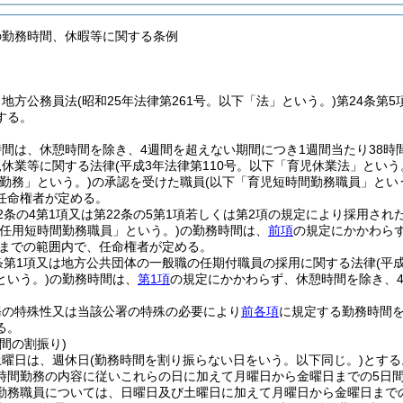
の勤務時間、休暇等に関する条例
、地方公務員法
(昭和25年法律第261号。以下「法」という。)
第24条第
する。
間は、休憩時間を除き、4週間を超えない期間につき1週間当たり38時間
児休業等に関する法律
(平成3年法律第110号。以下「育児休業法」という
勤務」という。)
の承認を受けた職員
(以下「育児短時間勤務職員」とい
任命権者が定める。
2条の4第1項又は第22条の5第1項若しくは第2項の規定により採用され
再任用短時間勤務職員」という。)
の勤務時間は、
前項
の規定にかかわらず
間までの範囲内で、任命権者が定める。
条第1項又は地方公共団体の一般職の任期付職員の採用に関する法律
(平
という。)
の勤務時間は、
第1項
の規定にかかわらず、休憩時間を除き、4
務の特殊性又は当該公署の特殊の必要により
前各項
に規定する勤務時間
る。
間の割振り)
土曜日は、週休日
(勤務時間を割り振らない日をいう。以下同じ。)
とする
時間勤務の内容に従いこれらの日に加えて月曜日から金曜日までの5日
勤務職員については、日曜日及び土曜日に加えて月曜日から金曜日まで