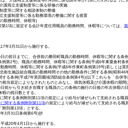
者は、介護両立支援制度等の利用に係る請求等が円滑に行われるように
介護両立支援制度等に係る研修の実施
制度等に関する相談体制の整備
立支援制度等に係る勤務環境の整備に関する措置
の勤務時間、休暇等)
の2第1項に規定する会計年度任用職員の勤務時間、休暇等については、
第
。
17年3月31日から施行する。
の日の前日までに、合併前の勝田町職員の勤務時間、休暇等に関する条
条例第2号)
、職員の勤務時間、休暇等に関する条例
(平成6年東粟倉村条例
の勤務時間、休暇等に関する条例
(平成6年作東町条例第19号)
若しくは英
北衛生施設組合職員の勤務時間その他の勤務条件に関する条例
(昭和4
関する条例
(平成7年英田圏域消防組合条例第4号)
(以下これらを「合併等
の相当規定によりなされたものとみなし、病気休暇及び介護休暇の期間
の日前から引き続き在職する職員のこの条例の施行の日後の年次休暇の
休暇の残日数とする。
与に関する条例附則第11項の規定により給与が減ぜられて支給される職員
に関する条例附則第11項
の規定により給与が減ぜられて支給される職
「附則第13項」とする。
0年3月31日
条例第6号)
抄
平成20年4月1日から施行する。