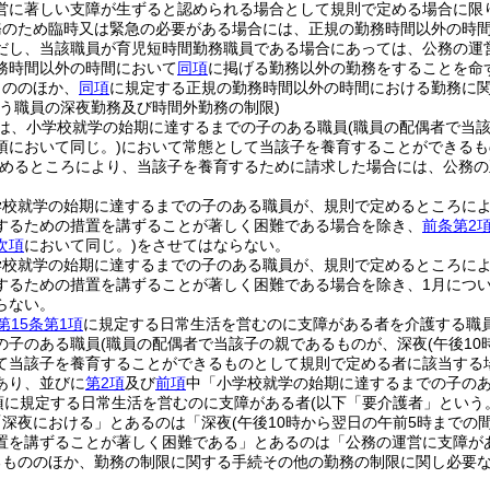
営に著しい支障が生ずると認められる場合として規則で定める場合に限
務のため臨時又は緊急の必要がある場合には、正規の勤務時間以外の時
だし、当該職員が育児短時間勤務職員である場合にあっては、公務の運
務時間以外の時間において
同項
に掲げる勤務以外の勤務をすることを命
もののほか、
同項
に規定する正規の勤務時間以外の時間における勤務に
行う職員の深夜勤務及び時間外勤務の制限)
は、小学校就学の始期に達するまでの子のある職員
(職員の配偶者で当
項において同じ。)
において常態として当該子を養育することができるも
めるところにより、当該子を養育するために請求した場合には、公務の
学校就学の始期に達するまでの子のある職員が、規則で定めるところに
するための措置を講ずることが著しく困難である場合を除き、
前条第2
次項
において同じ。)
をさせてはならない。
学校就学の始期に達するまでの子のある職員が、規則で定めるところに
するための措置を講ずることが著しく困難である場合を除き、1月について
らない。
第15条第1項
に規定する日常生活を営むのに支障がある者を介護する職
の子のある職員
(職員の配偶者で当該子の親であるものが、深夜
(午後1
て当該子を養育することができるものとして規則で定める者に該当する
あり、並びに
第2項
及び
前項
中「小学校就学の始期に達するまでの子の
1項に規定する日常生活を営むのに支障がある者
(以下「要介護者」という
「深夜における」とあるのは「深夜
(午後10時から翌日の午前5時までの
置を講ずることが著しく困難である」とあるのは「公務の運営に支障が
るもののほか、勤務の制限に関する手続その他の勤務の制限に関し必要