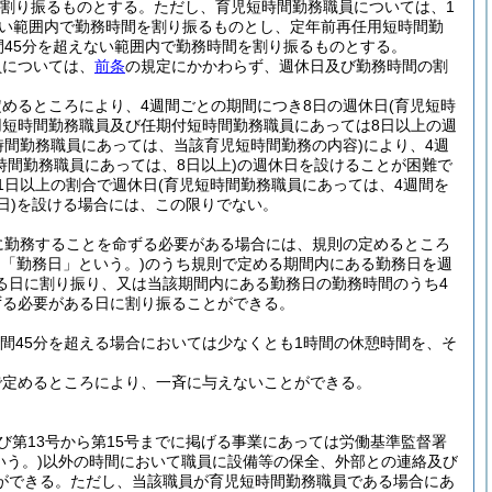
を割り振るものとする。
ただし、育児短時間勤務職員については、1
ない範囲内で勤務時間を割り振るものとし、定年前再任用短時間勤
間45分を超えない範囲内で勤務時間を割り振るものとする。
員については、
前条
の規定にかかわらず、週休日及び勤務時間の割
めるところにより、4週間ごとの期間につき8日の週休日
(育児短時
用短時間勤務職員及び任期付短時間勤務職員にあっては8日以上の週
時間勤務職員にあっては、当該育児短時間勤務の内容)
により、4週
時間勤務職員にあっては、8日以上)
の週休日を設けることが困難で
1日以上の割合で週休日
(育児短時間勤務職員にあっては、4週間を
日)
を設ける場合には、この限りでない。
に勤務することを命ずる必要がある場合には、規則の定めるところ
て「勤務日」という。)
のうち規則で定める期間内にある勤務日を週
る日に割り振り、又は当該期間内にある勤務日の勤務時間のうち4
ずる必要がある日に割り振ることができる。
時間45分を超える場合においては少なくとも1時間の休憩時間を、そ
で定めるところにより、一斉に与えないことができる。
及び第13号から第15号までに掲げる事業にあっては労働基準監督署
いう。)
以外の時間において職員に設備等の保全、外部との連絡及び
ができる。
ただし、当該職員が育児短時間勤務職員である場合にあ