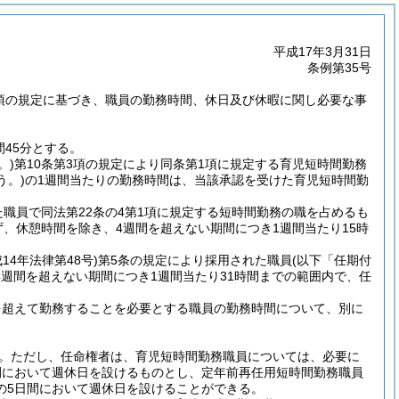
平成17年3月31日
条例第35号
5項の規定に基づき、職員の勤務時間、休日及び休暇に関し必要な事
45分とする。
。)
第10条第3項の規定により同条第1項に規定する育児短時間勤務
う。)
の1週間当たりの勤務時間は、当該承認を受けた育児短時間勤
た職員で同法第22条の4第1項に規定する短時間勤務の職を占めるも
、休憩時間を除き、4週間を超えない期間につき1週間当たり15時
成14年法律第48号)
第5条の規定により採用された職員
(以下「任期付
週間を超えない期間につき1週間当たり31時間までの範囲内で、任
を超えて勤務することを必要とする職員の勤務時間について、別に
。
ただし、任命権者は、育児短時間勤務職員については、必要に
間において週休日を設けるものとし、定年前再任用短時間勤務職員
の5日間において週休日を設けることができる。