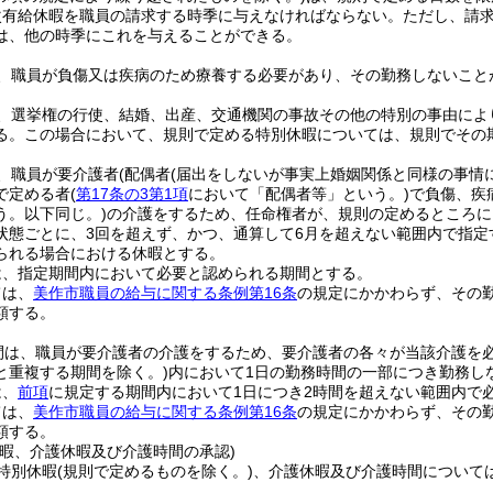
次有給休暇を職員の請求する時季に与えなければならない。
ただし、請
は、他の時季にこれを与えることができる。
、職員が負傷又は疾病のため療養する必要があり、その勤務しないこと
、選挙権の行使、結婚、出産、交通機関の事故その他の特別の事由によ
る。
この場合において、規則で定める特別休暇については、規則でその
、職員が要介護者
(配偶者
(届出をしないが事実上婚姻関係と同様の事情
で定める者
(
第17条の3第1項
において「配偶者等」という。)
で負傷、疾
う。以下同じ。)
の介護をするため、任命権者が、規則の定めるところに
状態ごとに、3回を超えず、かつ、通算して6月を超えない範囲内で指定
られる場合における休暇とする。
は、指定期間内において必要と認められる期間とする。
ては、
美作市職員の給与に関する条例第16条
の規定にかかわらず、その
額する。
間は、職員が要介護者の介護をするため、要介護者の各々が当該介護を
と重複する期間を除く。)
内において1日の勤務時間の一部につき勤務し
は、
前項
に規定する期間内において1日につき2時間を超えない範囲内で
ては、
美作市職員の給与に関する条例第16条
の規定にかかわらず、その
額する。
休暇、介護休暇及び介護時間の承認)
特別休暇
(規則で定めるものを除く。)
、介護休暇及び介護時間について