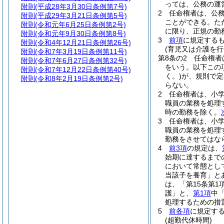
っては、公務の運
附則
(平成28年3月30日条例第7号)
2
任命権者は、公
附則
(平成29年3月21日条例第5号)
ことができる。
た
附則
(令和元年6月25日条例第2号)
に限り、正規の勤
附則
(令和元年9月30日条例第8号)
3
前項
に規定する
附則
(令和4年12月21日条例第26号)
(育児又は介護を
附則
(令和7年3月19日条例第11号)
第8条の2
任命権者
附則
(令和7年6月27日条例第32号)
をいう。以下この
附則
(令和7年12月22日条例第40号)
く。)
が、規則で定
附則
(令和8年2月19日条例第2号)
らない。
2
任命権者は、小
職員の業務を処理
時の勤務を除く。
3
任命権者は、小
職員の業務を処理
勤務をさせてはな
4
前3項
の規定は、
始期に達するまで
において常態とし
当該子を養育」と
は、「第15条第
護」と、
第1項
中
処理するための措
5
前各項
に規定す
(超勤代休時間)