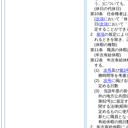
う。)
についても、
(休日の代休日)
第10条
任命権者は
(
次項
において「休
日
(
次項
において「
定することができ
2
前項
の規定によ
れるときを除き、
(休暇の種類)
第11条
職員の休暇
(年次有給休暇)
第12条
年次有給休
する。
(1)
次号
及び
第3
務時間等を考慮
(2)
次号
に掲げる
定める日数
(3)
当該年度の前
外の地方公共団
第82号)
に規定
関する法律
(昭和
定めるものに使
新たに職員とな
有給休暇の残日
2
年次有給休暇
(