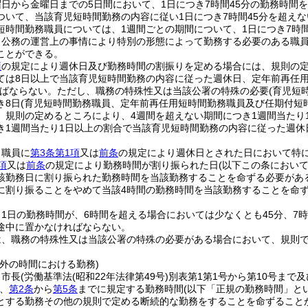
日から金曜日までの5日間において、1日につき7時間45分の勤務時間
ついて、当該育児短時間勤務の内容に従い1日につき7時間45分を超え
短時間勤務職員については、1週間ごとの期間について、1日につき7時
、公務の運営上の事情により特別の形態によって勤務する必要のある職
ことができる。
項
の規定により週休日及び勤務時間の割振りを定める場合には、規則の定
ては8日以上で当該育児短時間勤務の内容に従った週休日、定年前再任
ばならない。
ただし、職務の特殊性又は当該公署の特殊の必要
(育児短
き8日
(育児短時間勤務職員、定年前再任用短時間勤務職員及び任期付短
、規則の定めるところにより、4週間を超えない期間につき1週間当たり
き1週間当たり1日以上の割合で当該育児短時間勤務の内容に従った週休
、職員に
第3条第1項
又は
前条
の規定により週休日とされた日において特
項
又は
前条
の規定により勤務時間が割り振られた日
(以下この条におい
該勤務日に割り振られた勤務時間を当該勤務することを命ずる必要があ
に割り振ることをやめて当該4時間の勤務時間を当該勤務することを命
1日の勤務時間が、6時間を超える場合においては少なくとも45分、7
途中に置かなければならない。
は、職務の特殊性又は当該公署の特殊の必要がある場合において、規則
外の時間における勤務)
、市長
(労働基準法
(昭和22年法律第49号)
別表第1第1号から第10号まで
、
第2条
から
第5条
までに規定する勤務時間
(以下「正規の勤務時間」と
とする勤務その他の規則で定める断続的な勤務をすることを命ずること