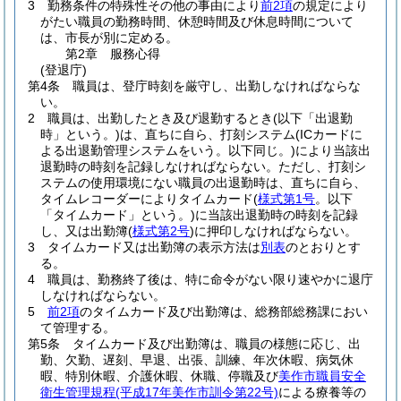
3
勤務条件の特殊性その他の事由により
前2項
の規定により
がたい職員の勤務時間、休憩時間及び休息時間について
は、市長が別に定める。
第2章
服務心得
(登退庁)
第4条
職員は、登庁時刻を厳守し、出勤しなければならな
い。
2
職員は、出勤したとき及び退勤するとき
(以下「出退勤
時」という。)
は、直ちに自ら、打刻システム
(ICカードに
よる出退勤管理システムをいう。以下同じ。)
により当該出
退勤時の時刻を記録しなければならない。
ただし、打刻シ
ステムの使用環境にない職員の出退勤時は、直ちに自ら、
タイムレコーダーによりタイムカード
(
様式第1号
。以下
「タイムカード」という。)
に当該出退勤時の時刻を記録
し、又は出勤簿
(
様式第2号
)
に押印しなければならない。
3
タイムカード又は出勤簿の表示方法は
別表
のとおりとす
る。
4
職員は、勤務終了後は、特に命令がない限り速やかに退庁
しなければならない。
5
前2項
のタイムカード及び出勤簿は、総務部総務課におい
て管理する。
第5条
タイムカード及び出勤簿は、職員の様態に応じ、出
勤、欠勤、遅刻、早退、出張、訓練、年次休暇、病気休
暇、特別休暇、介護休暇、休職、停職及び
美作市職員安全
衛生管理規程
(平成17年美作市訓令第22号)
による療養等の