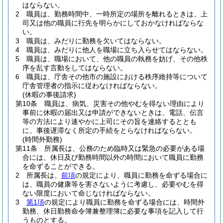
はならない。
2
職員は、勤務時間中、一時所定の場所を離れるときは、上
司又は他の職員に行先を明らかにしておかなければならな
い。
3
職員は、みだりに勤務を欠いてはならない。
4
職員は、みだりに他人を職場に立ち入らせてはならない。
5
職員は、職場において、他の職員の執務を妨げ、その他秩
序を乱す言動をしてはならない。
6
職員は、庁舎その他市の施設における秩序維持等について
庁舎管理者の指示に従わなければならない。
(休暇の事後請求)
第10条
職員は、病気、災害その他やむを得ない理由により
事前に休暇の届出又は申請ができないときは、電話、伝言
等の方法により速やかに上司にその旨を連絡するととも
に、事後遅滞なく所定の手続をとらなければならない。
(時間外勤務)
第11条
所属長は、公務のため臨時又は緊急の必要がある場
合には、休日及び勤務時間以外の時間において職員に勤務
を命ずることができる。
2
所属長は、
前項
の規定により、職員に勤務を命ずる場合に
は、職員の健康等を害さないように考慮し、必要やむを得
ない限度において命じなければならない。
3
第1項
の規定により職員に勤務を命ずる場合には、時間外
勤務、休日勤務命令簿兼整理簿に必要な事項を記入して行
うものとする。