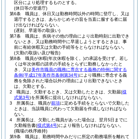
区分により処理するものとする。
(休日等の登退庁)
第6条
職員は、休日又は勤務時間以外の時間に登庁し、又は
退庁するときは、あらかじめその旨を当直に服する者に届
け出なければならない。
(遅刻、早退等の取扱い)
第7条
職員は、疾病その他の理由により出勤時刻に出勤でき
ないとき、又は勤務時間中に早退しようとするときは、事
前に有給休暇又は欠勤の手続等をとらなければならない。
(欠勤の取扱い及び報告)
第8条
職員が休暇
(年次休暇を除く。)
の承認を受けず、若し
くは年次休暇の請求の手続をとらずに勤務しなかったと
き、又は
美作市職員の職務に専念する義務の特例に関する
条例
(平成17年美作市条例第34号)
により職務に専念する義
務を免除された場合以外の理由により出勤できないとき
は、欠勤とする。
2
職員は、欠勤するとき、又は欠勤したときは、欠勤届
(
様
式第3号
)
を所属長に提出しなければならない。
3
所属長は、職員が
前項
に定める手続をとらないで欠勤した
ときは、当該職員に代わって欠勤届を作成しなければなら
ない。
4
所属長は、欠勤した職員があった場合は、翌月5日までに
欠勤報告書
(
様式第4号
)
により報告しなければならない。
(職場の秩序維持)
第9条
職員は、勤務時間中みだりに所定の勤務場所を離れて