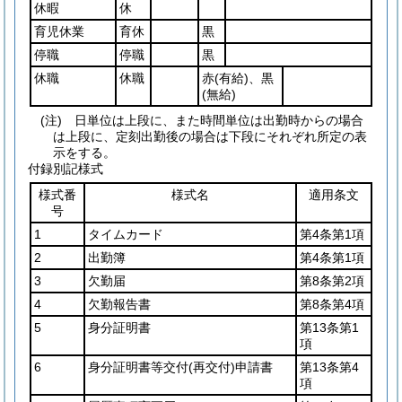
休暇
休
育児休業
育休
黒
停職
停職
黒
休職
休職
赤
(有給)
、黒
(無給)
(注) 日単位は上段に、また時間単位は出勤時からの場合
は上段に、定刻出勤後の場合は下段にそれぞれ所定の表
示をする。
付録別記様式
様式番
様式名
適用条文
号
1
タイムカード
第4条第1項
2
出勤簿
第4条第1項
3
欠勤届
第8条第2項
4
欠勤報告書
第8条第4項
5
身分証明書
第13条第1
項
6
身分証明書等交付
(再交付)
申請書
第13条第4
項