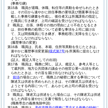
(事務引継)
第15条
職員が退職、休職、転任等の異動を命ぜられたとき
は、その日から速やかに担任事務の要領及び懸案事項を記
載した事務引継書を作成し、後任者又は所属課長の指定し
た職員に引き継ぎ、上司の確認を受けなければならない。
2
職員は、出張、休暇その他の理由により不在となるとき
は、担任事務の処理について必要な事項を上司に届け出
て、又は関係職員に引き継ぎ、事務処理に支障を生じない
ようにしなければならない。
(履歴事項の変更)
第16条
職員は、氏名、本籍、住所等異動を生じたときは、
速やかに履歴事項変更届
(
様式第7号
)
を所属長に提出しなけ
ればならない。
(証人、鑑定人等としての出頭)
第17条
職員は、職務に関し、証人、鑑定人、参考人等とし
て裁判所、地方公共団体の議会その他官公署へ出頭を求め
られたときは、その旨を届け出なければならない。
2
前項
の場合において、職務上の秘密に属する事項について
陳述又は供述を求められたときは、その陳述又は供述をし
ようとする内容について、あらかじめ上司の承認を受けな
ければならない。
3
職員は、陳述又は供述をした場合には、その陳述又は供述
をした内容を速やかに文書で報告しなければならない。
(職務専念の義務免除申請)
第18条
職員は、
美作市職員の職務に専念する義務の特例に