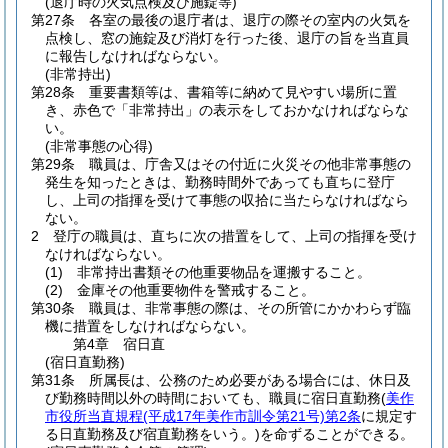
(退庁時の火気点検及び施錠等)
第27条
各室の最後の退庁者は、退庁の際その室内の火気を
点検し、窓の施錠及び消灯を行った後、退庁の旨を当直員
に報告しなければならない。
(非常持出)
第28条
重要書類等は、書箱等に納めて見やすい場所に置
き、赤色で「非常持出」の表示をしておかなければならな
い。
(非常事態の心得)
第29条
職員は、庁舎又はその付近に火災その他非常事態の
発生を知ったときは、勤務時間外であっても直ちに登庁
し、上司の指揮を受けて事態の収拾に当たらなければなら
ない。
2
登庁の職員は、直ちに次の措置をして、上司の指揮を受け
なければならない。
(1)
非常持出書類その他重要物品を運搬すること。
(2)
金庫その他重要物件を警戒すること。
第30条
職員は、非常事態の際は、その所管にかかわらず臨
機に措置をしなければならない。
第4章
宿日直
(宿日直勤務)
第31条
所属長は、公務のため必要がある場合には、休日及
び勤務時間以外の時間においても、職員に宿日直勤務
(
美作
市役所当直規程
(平成17年美作市訓令第21号)
第2条
に規定す
る日直勤務及び宿直勤務をいう。)
を命ずることができる。