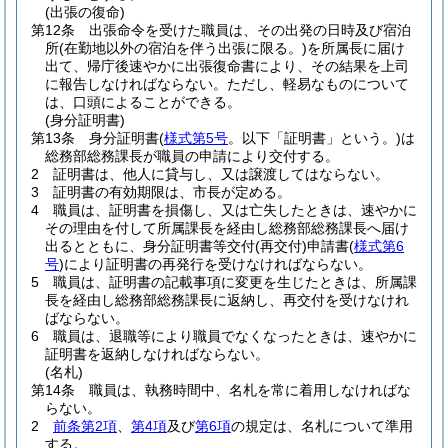
(出張の復命)
第12条
出張命令を受けた職員は、その出発の日時及び宿泊
所
(在勤地以外の宿泊を伴う出張に限る。)
を所属長に届け
出て、帰庁後速やかに出張復命書により、その結果を上司
に報告しなければならない。
ただし、軽易なものについて
は、口頭によることができる。
(身分証明書)
第13条
身分証明書
(
様式第5号
。以下「証明書」という。)
は
総務部総務課長が職員の申請により交付する。
2
証明書は、他人に貸与し、又は譲渡してはならない。
3
証明書の有効期限は、市長が定める。
4
職員は、証明書を損傷し、又は亡失したときは、速やかに
その理由を付して所属課長を経由し総務部総務課長へ届け
出るとともに、身分証明書等交付
(再交付)
申請書
(
様式第6
号
)
により証明書の再発行を受けなければならない。
5
職員は、証明書の記載事項に変更を生じたときは、所属課
長を経由し総務部総務課長に返納し、再交付を受けなけれ
ばならない。
6
職員は、退職等により職員でなくなったときは、速やかに
証明書を返納しなければならない。
(名札)
第14条
職員は、執務時間中、名札を常に着用しなければな
らない。
2
前条第2項
、
第4項
及び
第6項
の規定は、名札について準用
する。