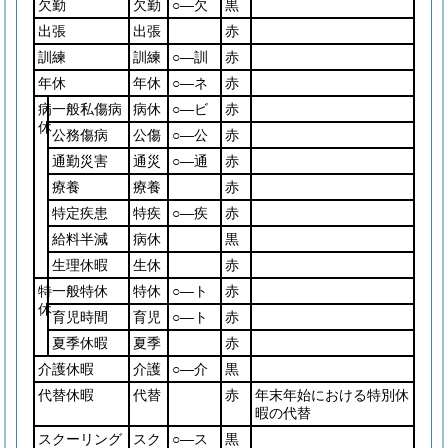
欠勤
欠勤
○―欠
黒
出張
出張
赤
訓練
訓練
○―訓
赤
年休
年休
○―ネ
赤
病
一般私傷病
病休
○―ビ
赤
休
公務傷病
公傷
○―公
赤
通勤災害
通災
○―通
赤
療養
療養
赤
特定疾患
特疾
○―疾
赤
給料半減
病休
黒
生理休暇
生休
赤
特
一般特休
特休
○―ト
赤
休
育児時間
育児
○―ト
赤
夏季休暇
夏季
赤
介護休暇
介護
○―介
黒
代替休暇
代替
赤
年末年始における特別休
暇の代替
スクーリング
スク
○―ス
黒