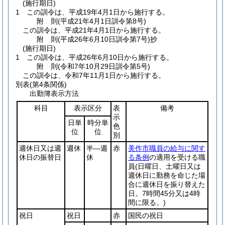
(施行期日)
1
この訓令は、平成19年4月1日から施行する。
附
則
(平成21年4月1日
訓令第8号)
この訓令は、平成21年4月1日から施行する。
附
則
(平成26年6月10日
訓令第7号)
抄
(施行期日)
1
この訓令は、平成26年6月10日から施行する。
附
則
(令和7年10月29日
訓令第5号)
この訓令は、令和7年11月1日から施行する。
別表
(第4条関係)
出勤簿表示方法
科目
表示区分
表
備考
示
日単
時分単
色
位
位
別
週休日又は週
週休
半―週
赤
美作市職員の給与に関す
休日の振替日
休
る条例
の適用を受ける職
員
(日曜日、土曜日又は
週休日に勤務を命じた場
合に週休日を振り替えた
日。7時間45分又は4時
間に限る。)
祝日
祝日
赤
国民の祝日