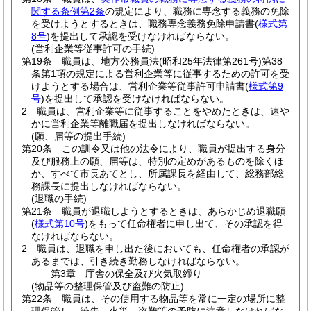
関する条例第2条
の規定により、職務に専念する義務の免除
を受けようとするときは、職務専念義務免除申請書
(
様式第
8号
)
を提出して承認を受けなければならない。
(営利企業等従事許可の手続)
第19条
職員は、地方公務員法
(昭和25年法律第261号)
第38
条第1項の規定による営利企業等に従事するための許可を受
けようとする場合は、営利企業等従事許可申請書
(
様式第9
号
)
を提出して承認を受けなければならない。
2
職員は、営利企業等に従事することをやめたときは、速や
かに営利企業等離職届を提出しなければならない。
(願、届等の提出手続)
第20条
この訓令又は他の法令により、職員が提出する身分
及び服務上の願、届等は、特別の定めがあるものを除くほ
か、すべて市長あてとし、所属課長を経由して、総務部総
務課長に提出しなければならない。
(退職の手続)
第21条
職員が退職しようとするときは、あらかじめ退職願
(
様式第10号
)
をもって任命権者に申し出て、その承認を得
なければならない。
2
職員は、退職を申し出た後においても、任命権者の承認が
あるまでは、引き続き勤務しなければならない。
第3章
庁舎の保全及び火気取締り
(物品等の整理保管及び盗難の防止)
第22条
職員は、その使用する物品等を常に一定の場所に整