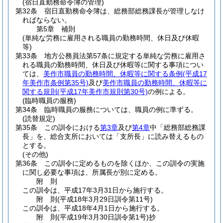
(宿日直勤務命令簿の管理)
第32条
宿日直勤務命令簿は、総務部総務課長が管理しなけ
ればならない。
第5章
補則
(単純な労務に雇用される職員の勤務時間、休日及び休暇
等)
第33条
地方公務員法第57条に規定する単純な労務に雇用さ
れる職員の勤務時間、休日及び休暇等に関する事項につい
ては、
美作市職員の勤務時間、休暇等に関する条例
(平成17
年美作市条例第35号)
及び
美作市職員の勤務時間、休暇等に
関する規則
(平成17年美作市規則第30号)
の例による。
(臨時職員の服務)
第34条
臨時職員の服務については、職員の例に準ずる。
(読替規定)
第35条
この訓令における
第3章
及び
第4章
中「総務部総務課
長」を、総合支所においては「支所長」に読み替えるもの
とする。
(その他)
第36条
この訓令に定めるものを除くほか、この訓令の実施
に関し必要な事項は、所属長が別に定める。
附
則
この訓令は、平成17年3月31日から施行する。
附
則
(平成18年3月29日
訓令第11号)
この訓令は、平成18年4月1日から施行する。
附
則
(平成19年3月30日
訓令第1号)
抄