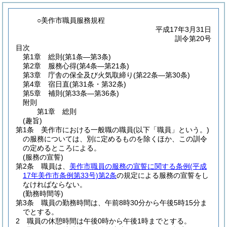
○美作市職員服務規程
平成17年3月31日
訓令第20号
目次
第1章
総則
(第1条―第3条)
第2章
服務心得
(第4条―第21条)
第3章
庁舎の保全及び火気取締り
(第22条―第30条)
第4章
宿日直
(第31条・第32条)
第5章
補則
(第33条―第36条)
附則
第1章
総則
(趣旨)
第1条
美作市における一般職の職員
(以下「職員」という。)
の服務については、別に定めるものを除くほか、この訓令
の定めるところによる。
(服務の宣誓)
第2条
職員は、
美作市職員の服務の宣誓に関する条例
(平成
17年美作市条例第33号)
第2条
の規定による服務の宣誓をし
なければならない。
(勤務時間等)
第3条
職員の勤務時間は、午前8時30分から午後5時15分ま
でとする。
2
職員の休憩時間は午後0時から午後1時までとする。