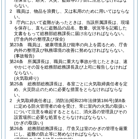
理保管し、紛失、火災、盗難等の予防に注意しなければな
らない。
2
職員は、物品を浪費し、又は私用のために用いてはならな
い。
3
庁内において盗難があったときは、当該所属課長は、現場
を保存し、直ちに盗難品の品名、数量、状況等を記載した
文書をもって総務部総務課長に届け出なければならない。
(庁舎内外の整理及び保全)
第23条
職員は、健康増進及び能率の向上を図るため、庁舎
内外の整理及び執務環境の改善に努めなければならない。
(事故報告)
第24条
所属課長は、職員に重大な事故が生じたときは、速
やかにその旨を総務部総務課長及び上司に報告しなければ
ならない。
(火気取締り)
第25条
総務部総務課長は、各室ごとに火気取締責任者を定
め、火災防止のために必要な措置をとらなければならな
い。
2
火気取締責任者は、消防法
(昭和23年法律第186号)
第8条
に定める防火管理者の命を受け、常に室内の火気の取扱い
について注意を喚起するとともに、消火器の管理及びその
設置場所に必要な処置をとらなければならない。
(かぎの取扱い)
第26条
総務部総務課長は、庁舎又は室のかぎの管理を厳重
にし、盗難の防止等に努めなければならない。