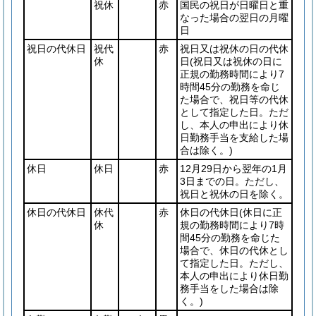
祝休
赤
国民の祝日が日曜日と重
なった場合の翌日の月曜
日
祝日の代休日
祝代
赤
祝日又は祝休の日の代休
休
日
(祝日又は祝休の日に
正規の勤務時間により7
時間45分の勤務を命じ
た場合で、祝日等の代休
として指定した日。ただ
し、本人の申出により休
日勤務手当を支給した場
合は除く。)
休日
休日
赤
12月29日から翌年の1月
3日までの日。ただし、
祝日と祝休の日を除く。
休日の代休日
休代
赤
休日の代休日
(休日に正
休
規の勤務時間により7時
間45分の勤務を命じた
場合で、休日の代休とし
て指定した日。ただし、
本人の申出により休日勤
務手当をした場合は除
く。)