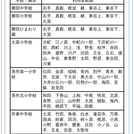
学校・園名
利用者範囲
勝田中学校
右手、真殿、梶並、楮、東谷上、東谷下
勝田小学校
右手、真殿、梶並、楮、東谷上、東谷下、
久賀
勝田ひまわり
右手、真殿、梶並、楮、東谷上、東谷下、
園
久賀
大原小学校
古町、江ノ原、中町の一部、下庄町の一
部、西町、川上、滝、野形、桂坪、赤田、
田井、粟野、川戸、沢田、壬生、立石、後
山、中谷、東青野、太田、野原、東吉田、
川東
美作第一小学
位田、金原、稲穂、長内、則平、青木、殿
校
所、北坂、下大谷、奥大谷、中山の一部、
大井が丘の一部、巨勢の一部、海田、安
蘇、岩見田
美作北小学校
和田、下香山、上相、中尾、明見、北原、
友野、山口、山外野、大原、猪臥、海内、
平田、楢原下、平福、田殿
作東中学校
土居、竹田、角南、白水、蓮花寺、万善、
国貞、鈴家、田渕、柿ヶ原、梶原、小房、
小野、粟井中、鷺巣、豆田、小ノ谷、山
手、五名、宮原、大聖寺