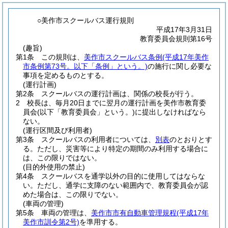
○美作市スクールバス運行規則
平成17年3月31日
教育委員会規則第16号
(趣旨)
第1条
この規則は、
美作市スクールバス条例
(平成17年美作
市条例第73号。以下「条例」という。)
の施行に関し必要な
事項を定めるものとする。
(運行計画)
第2条
スクールバスの運行計画は、関係の校長が行う。
2
校長は、毎月20日までに翌月の運行計画を美作市教育委
員会
(以下「教育委員会」という。)
に提出しなければなら
ない。
(運行区間及び利用者)
第3条
スクールバスの利用者については、
別表
のとおりとす
る。
ただし、災害等により特定の期間のみ利用する場合に
は、この限りではない。
(目的外使用の禁止)
第4条
スクールバスを通学以外の目的に使用してはならな
い。
ただし、通学に支障のない範囲内で、教育委員会が認
めた場合は、この限りでない。
(車両の管理)
第5条
車両の管理は、
美作市市有自動車管理規程
(平成17年
美作市訓令第2号)
を準用する。