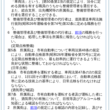
「車両法」という。)
第50条第1項の規定により、法令に定
める資格を有する職員のうちから整備管理者を選任する。
また、総合支所、出先機関等の所属長は、整備管理者の代
行者を選任することができる。
5
整備管理者及び整備管理者の代行者は、道路運送車両法施
行規則
(昭和26年運輸省令第74号)
第32条に定める職務を行
う。
6
整備管理者及び整備管理者の代行者は、
前項
の職務を行っ
た場合は、処理した事項を所属長に報告しなければならな
い。
(定期点検整備)
第5条
所属長は、市有自動車について車両法第48条の規定
により、自動車点検基準
(昭和26年運輸省令第70号)
に定め
る定期点検整備を行い、最も効率的に運行できるよう常に
良好な状態に整備しておかなければならない。
(日常点検)
第6条
市有自動車を運転する者は、車両法第47条の2の規定
により、1日1回その運行の開始前において、自動車点検基
準に定める技術上の基準により、日常点検を行わなければ
ならない。
(酒気帯び確認)
第7条
所属長は、市有自動車を運転する者及び運転した者に
対し、酒気帯びの有無について、目視等及びアルコール検
知器による確認を行わなければならない。
2
所属長は、
前項
の規定による確認の内容を記録し、及びそ