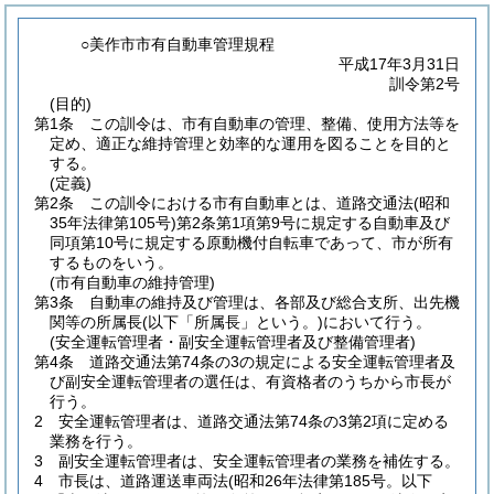
○美作市市有自動車管理規程
平成17年3月31日
訓令第2号
(目的)
第1条
この訓令は、市有自動車の管理、整備、使用方法等を
定め、適正な維持管理と効率的な運用を図ることを目的と
する。
(定義)
第2条
この訓令における市有自動車とは、道路交通法
(昭和
35年法律第105号)
第2条第1項第9号に規定する自動車及び
同項第10号に規定する原動機付自転車であって、市が所有
するものをいう。
(市有自動車の維持管理)
第3条
自動車の維持及び管理は、各部及び総合支所、出先機
関等の所属長
(以下「所属長」という。)
において行う。
(安全運転管理者・副安全運転管理者及び整備管理者)
第4条
道路交通法第74条の3の規定による安全運転管理者及
び副安全運転管理者の選任は、有資格者のうちから市長が
行う。
2
安全運転管理者は、道路交通法第74条の3第2項に定める
業務を行う。
3
副安全運転管理者は、安全運転管理者の業務を補佐する。
4
市長は、道路運送車両法
(昭和26年法律第185号。以下