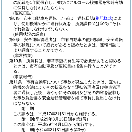
の記録を1年間保存し、並びにアルコール検知器を常時有効
に保持しなければならない。
(運転日誌)
第8条
市有自動車を運転した者は、運転日誌
(
別記様式
)
によ
り、使用後速やかに運行状況を、所属課長又は室長にそれ
ぞれ報告しなければならない。
(使用状況の調査)
第9条
安全運転管理者は、市有自動車の使用効率、安全運転
等の状況について必要があると認めたときは、運転日誌に
より調査することができる。
(非常招集)
第10条
所属長は、非常事態の発生等で必要があると認める
ときは、市有自動車及び運転員の招集を行うことができ
る。
(事故報告)
第11条
市有自動車について事故が発生したときは、直ちに
臨機の方法によりその状況を安全運転管理者及び整備管理
者に通報した後、速やかにその原因及びその内容を記載し
た事故報告書を安全運転管理者を経て市長に提出しなけれ
ばならない。
附
則
この訓令は、平成17年3月31日から施行する。
附
則
(平成29年3月13日
訓令第1号)
この訓令は、平成29年4月1日から施行する。
附
則
(令和4年3月31日
訓令第3号)