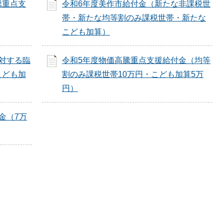
騰重点支
令和6年度美作市給付金（新たな非課税世
帯・新たな均等割のみ課税世帯・新たな
こども加算）
対する臨
令和5年度物価高騰重点支援給付金（均等
こども加
割のみ課税世帯10万円・こども加算5万
円）
金（7万