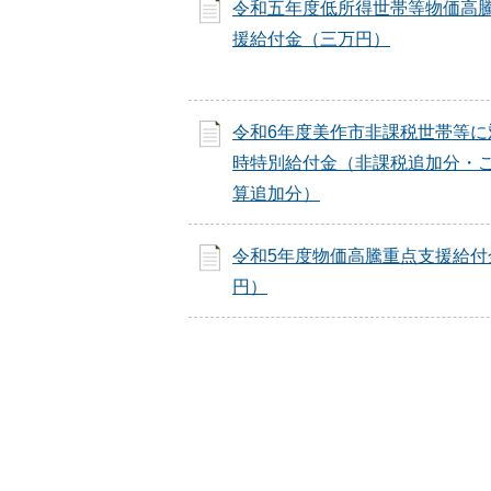
令和五年度低所得世帯等物価高
援給付金（三万円）
令和6年度美作市非課税世帯等に
時特別給付金（非課税追加分・
算追加分）
令和5年度物価高騰重点支援給付
円）