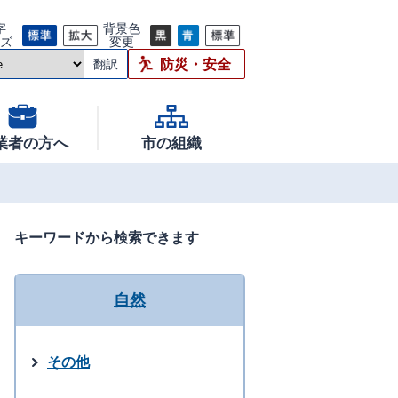
字
背景色
イズ
変更
防災・安全
翻訳
業者の方へ
市の組織
キーワードから検索できます
自然
その他