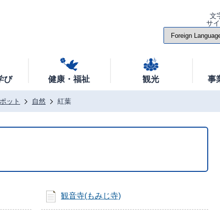
文
サ
学び
健康・福祉
観光
事
ポット
自然
紅葉
観音寺(もみじ寺)