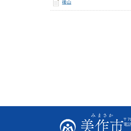
後山
〒7
電話