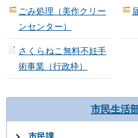
ごみ処理（美作クリー
ンセンター）
さくらねこ無料不妊手
術事業（行政枠）
市民生活
市民課