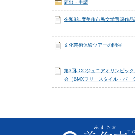
届出・申請
令和8年度美作市民文学選奨作品
文化芸術体験ツアーの開催
第3回JOCジュニアオリンピッ
会（BMXフリースタイル・パー
〒7