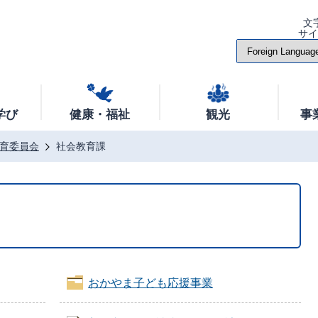
文
サ
学び
健康・福祉
観光
事
育委員会
社会教育課
おかやま子ども応援事業