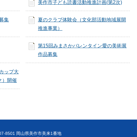
美作市子ども読書活動推進計画(第2次)
募集
夏のクラブ体験会（文化部活動地域展開
推進事業）
第15回みまさかバレンタイン愛の美術展
作品募集
クカップ大
ク）開催
07-8501 岡山県美作市美来1番地