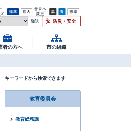
字
背景色
イズ
変更
防災・安全
翻訳
業者の方へ
市の組織
キーワードから検索できます
教育委員会
教育総務課