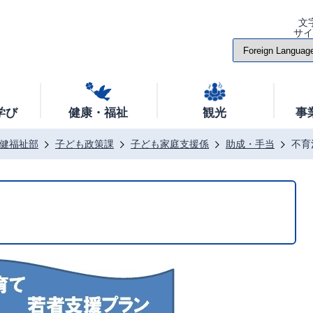
文
サ
学び
健康・福祉
観光
事
健福祉部
子ども政策課
子ども家庭支援係
助成・手当
不育