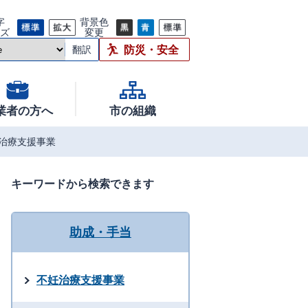
字
背景色
イズ
変更
防災・安全
翻訳
業者の方へ
市の組織
治療支援事業
キーワードから検索できます
助成・手当
不妊治療支援事業