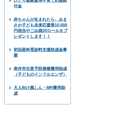
ひとり親家庭等子育て応援給
付金
赤ちゃんが生まれたら、みま
さか子ども未来応援券10,000
円相当やごみ袋20ロールをプ
レゼントします！！
初回産科受診料支援助成金事
業
美作市任意予防接種費用助成
（子どものインフルエンザ）
大人向け風しん・MR費用助
成