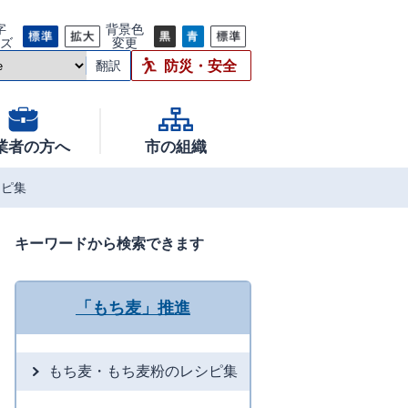
字
背景色
イズ
変更
防災・安全
翻訳
業者の方へ
市の組織
シピ集
キーワードから検索できます
「もち麦」推進
もち麦・もち麦粉のレシピ集