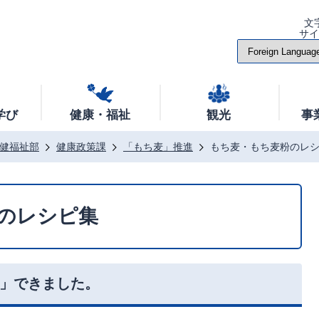
文
サ
学び
健康・福祉
観光
事
健福祉部
健康政策課
「もち麦」推進
もち麦・もち麦粉のレ
のレシピ集
」できました。