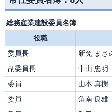
総務産業建設委員名簿
役職
委員長
新免 まさ
副委員長
中山 忠明
委員
山本 真樹
委員
角南 良雄