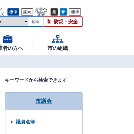
字
背景色
イズ
変更
防災・安全
翻訳
業者の方へ
市の組織
キーワードから検索できます
市議会
議員名簿