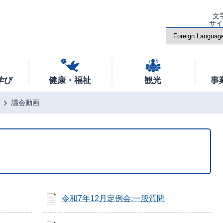
文
サ
学び
健康・福祉
観光
事
議会動画
令和7年12月定例会:一般質問