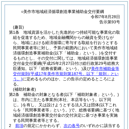
○美作市地域経済循環創造事業補助金交付要綱
令和7年8月28日
告示第93号
(趣旨)
第1条
地域資源を活かした先進的かつ持続可能な事業化の取
組を促進するため、地域金融機関からの融資を受けなが
ら、地域における経済循環に寄与する取組を行おうとする
民間事業者等に対し、予算の範囲内において美作市地域経
済循環創造事業補助金
(以下「補助金」という。)
を交付す
るものとし、その交付に関しては、地域経済循環創造事業
交付金交付要綱
(平成25年2月27日付け総行政第29号総務大
臣通知。以下「総務省要綱」という。)
及び
美作市補助金等
交付規則
(平成17年美作市規則第187号。以下「規則」とい
う。)
に定めるもののほか、この告示の定めるところによ
る。
(補助対象者)
第2条
補助金の対象となる者
(以下「補助対象者」という。)
は、市内に主たる事業所
(本社、本店等をいう。以下同
じ。)
を有し、又は設けようとする法人又は団体
(以下これ
らを「民間事業者等」という。)
で、総務省要綱に基づく地
域経済循環創造事業交付金の交付決定に基づき事業を実施
する民間事業者等とする。
2
前項
の規定にかかわらず、
次の各号
のいずれかに該当する