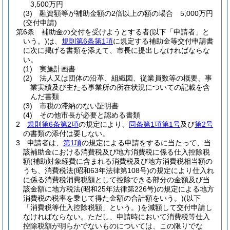
3,500万円
(3)
融資額等が補助金額の2倍以上の額の場合 5,000万円
(交付申請)
第6条
補助金の交付を受けようとする者
(以下「申請者」と
いう。)
は、
規則第6条第1項
に規定する補助金等交付申請書
に次に掲げる書類を添えて、市長に提出しなければならな
い。
(1)
実施計画書
(2)
法人又は団体の沿革、組織図、従業員数等の概要、事
業実績及び主たる事業所の所在状況についての記載を含
んだ書類
(3)
市税の滞納のない証明書
(4)
その他市長が必要と認める書類
2
規則第6条第2項
の規定により、
同条第1項第1号
及び
第2号
の書類の添付は要しない。
3
申請者は、
第1項
の規定による申請をするに当たって、当
該補助金における消費税及び地方消費税に係る仕入控除税
額
(補助対象経費に含まれる消費税及び地方消費税相当額の
うち、消費税法
(昭和63年法律第108号)
の規定により仕入れ
に係る消費税消費税額として控除できる部分の金額及び当
該金額に地方税法
(昭和25年法律第226号)
の規定による地方
消費税の税率を乗じて得た金額の合計額をいう。)
(以下
「消費税等仕入控除税額」という。)
を減額して交付申請し
なければならない。
ただし、申請時において消費税等仕入
控除税額が明らかでないものについては、この限りでな