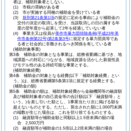
者は、補助対象者としない。
(1)
市税の滞納がある者
(2)
市が実施する同種の補助金を受けている者
(3)
規則第21条第1項
の規定に定める事由により補助金の
交付の決定の取消しを受け、当該取消しの日の属する年
度の翌年度から起算して2年を経過していない者
(4)
事業主又は役員が
美作市暴力団排除条例
(平成23年美
作市条例第22号)
第2条第3号
に規定する暴力団員等であ
る者と社会的に非難されるべき関係を有している者
(補助対象事業)
第3条
補助金の対象となる事業は、総務省要綱に基づき、地
域課題への対応につながる、地域資源を活かした新規性及
びモデル性のある持続可能な事業とする。
(補助対象経費)
第4条
補助金の対象となる経費
(以下「補助対象経費」とい
う。)
は、総務省要綱第5条第1項に規定する経費とする。
(補助金の額)
第5条
補助金の額は、補助対象経費から金融機関等の融資額
及び補助対象者の自己資金等の合計額
(以下「融資額等」と
いう。)
を差し引いた額とし、1事業当たり次に掲げる額を
超えないものとする。
ただし、算出された額に1,000円未満
の端数が生じた場合は、これを切り捨てるものとする。
(1)
融資額等が補助金額と同額以上1.5倍未満の額の場
合 2,500万円
(2)
融資額等が補助金の1.5倍以上2倍未満の額の場合