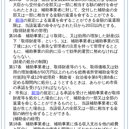
大臣から交付金の全部又は一部に相当する額の納付を命ぜ
られたときは、補助事業者に対して、交付した補助金の全
部又は一部に相当する金額の返還を命ずることができる。
2
前項
の規定による返還を命ずることができる金額の返還期
限は、当該返還の命令がなされた日から20日以内とする。
(取得財産等の管理)
第16条
補助事業により取得し、又は効用の増加した財産
(以
下「取得財産等」という。)
は、補助事業者は補助事業の完
了後においても善良な管理者の注意を持って管理するとと
もに、補助事業の目的に沿って効率的運営に努めなければ
ならない。
(財産の処分の制限)
第17条
補助事業者は、取得財産等のうち、取得価格又は効
用の増加価格が50万円以上のものを総務省所管補助金等交
付規則
(平成12年総理府・郵政省・自治省令第6号)
第8条に
定める期間内に処分しようとするときは、あらかじめ市長
の承認を受けなければならない。
2
市長は、
前項
の規定による承認を受けた補助事業者が取得
財産等を処分した場合において、補助金の一部又は全部の
返還を命じることができるものとし、当該補助事業者に収
益が生じた場合は、当該収入の全部又は一部に相当する金
額の納付を命ずることができる。
(補助金の経理)
第18条
補助事業者は、補助事業に係る収入支出を他の経費