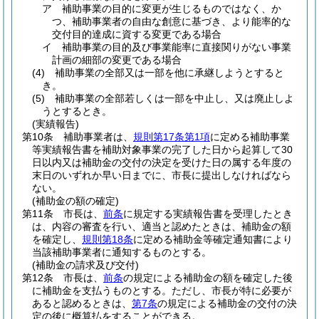
ア
補助事業の目的に変更が生じるものではなく、か
つ、補助事業者の自由な創意に基づき、より能率的な
交付目的達成に資する変更である場合
イ
補助事業の目的及び事業能率に直接関りがない事業
計画の細部の変更である場合
(4)
補助事業の全部又は一部を他に承継しようとすると
き。
(5)
補助事業の全部若しくは一部を中止し、又は廃止しよ
うとするとき。
(実績報告)
第10条
補助事業者は、
規則第17条第1項
に定める補助事業
等実績報告書を補助対象事業の完了した日から起算して30
日以内又は補助金の交付の決定を受けた日の属する年度の
末日のいずれか早い日までに、市長に提出しなければなら
ない。
(補助金の額の確定)
第11条
市長は、
前条
に規定する実績報告書を受理したとき
は、内容の審査を行い、適当と認めたときは、補助金の額
を確定し、
規則第18条
に定める補助金等確定通知書により
当該補助事業者に通知するものとする。
(補助金の請求及び交付)
第12条
市長は、
前条
の規定による補助金の額を確定した後
に補助金を支払うものとする。
ただし、市長が特に必要が
あると認めるときは、
第7条
の規定による補助金の交付の決
定の後に概算払をすることができる。