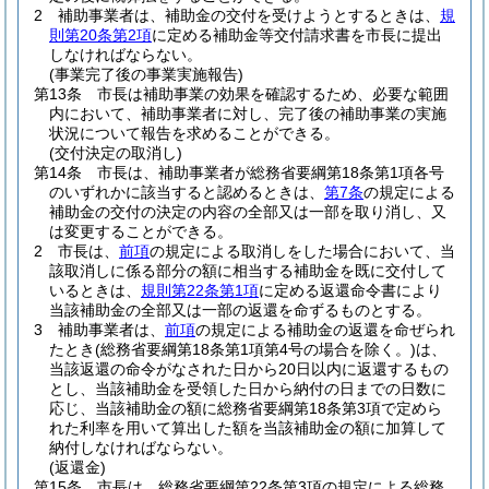
2
補助事業者は、補助金の交付を受けようとするときは、
規
則第20条第2項
に定める補助金等交付請求書を市長に提出
しなければならない。
(事業完了後の事業実施報告)
第13条
市長は補助事業の効果を確認するため、必要な範囲
内において、補助事業者に対し、完了後の補助事業の実施
状況について報告を求めることができる。
(交付決定の取消し)
第14条
市長は、補助事業者が総務省要綱第18条第1項各号
のいずれかに該当すると認めるときは、
第7条
の規定による
補助金の交付の決定の内容の全部又は一部を取り消し、又
は変更することができる。
2
市長は、
前項
の規定による取消しをした場合において、当
該取消しに係る部分の額に相当する補助金を既に交付して
いるときは、
規則第22条第1項
に定める返還命令書により
当該補助金の全部又は一部の返還を命ずるものとする。
3
補助事業者は、
前項
の規定による補助金の返還を命ぜられ
たとき
(総務省要綱第18条第1項第4号の場合を除く。)
は、
当該返還の命令がなされた日から20日以内に返還するもの
とし、当該補助金を受領した日から納付の日までの日数に
応じ、当該補助金の額に総務省要綱第18条第3項で定めら
れた利率を用いて算出した額を当該補助金の額に加算して
納付しなければならない。
(返還金)
第15条
市長は、総務省要綱第22条第3項の規定による総務