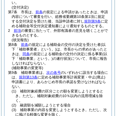
い。
(交付決定)
第7条
市長は、
前条
の規定による申請があったときは、申請
内容について審査を行い、総務省要綱第10条第1項に規定
する交付決定を受けた後、当該申請者に対し
規則第9条
に定
める補助金等交付決定通知書により通知するものとする。
2
前項
の審査に当たって、外部有識者の意見を聴くことがで
きるものとする。
(状況報告)
第8条
前条
の規定による補助金の交付の決定を受けた者
(以
下「補助事業者」という。)
は、市長からの求めがあったと
きは、
同条
の規定による補助金の交付の決定に係る事業
(以
下「補助事業」という。)
の遂行状況について、市長に報告
しなければならない。
(補助事業の変更等)
第9条
補助事業者は、
次の各号
のいずれかに該当する場合に
は、
規則第13条
に定める補助事業等計画変更・中止
(廃止)
申請書により、あらかじめ市長の承認を受けなければなら
ない。
(1)
補助対象経費の区分ごとの額を変更しようとすると
き。
ただし、補助対象経費の10％以内の流用増減を除
く。
(2)
融資額を減額しようとする場合
(3)
補助事業の内容を変更しようとするとき。
ただし、次
に掲げる軽微な変更を除く。