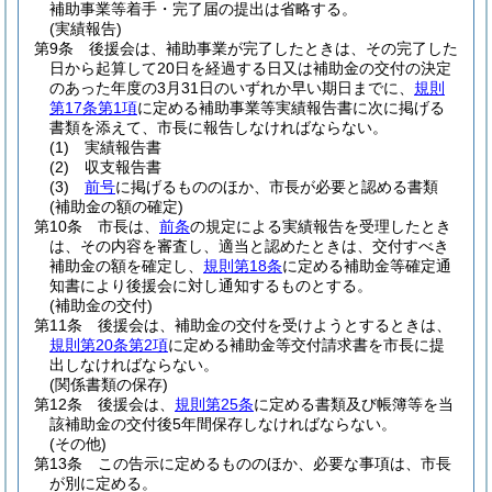
補助事業等着手・完了届の提出は省略する。
(実績報告)
第9条
後援会は、補助事業が完了したときは、その完了した
日から起算して20日を経過する日又は補助金の交付の決定
のあった年度の3月31日のいずれか早い期日までに、
規則
第17条第1項
に定める補助事業等実績報告書に次に掲げる
書類を添えて、市長に報告しなければならない。
(1)
実績報告書
(2)
収支報告書
(3)
前号
に掲げるもののほか、市長が必要と認める書類
(補助金の額の確定)
第10条
市長は、
前条
の規定による実績報告を受理したとき
は、その内容を審査し、適当と認めたときは、交付すべき
補助金の額を確定し、
規則第18条
に定める補助金等確定通
知書により後援会に対し通知するものとする。
(補助金の交付)
第11条
後援会は、補助金の交付を受けようとするときは、
規則第20条第2項
に定める補助金等交付請求書を市長に提
出しなければならない。
(関係書類の保存)
第12条
後援会は、
規則第25条
に定める書類及び帳簿等を当
該補助金の交付後5年間保存しなければならない。
(その他)
第13条
この告示に定めるもののほか、必要な事項は、市長
が別に定める。