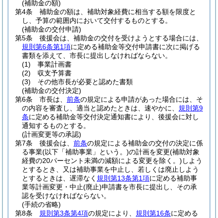
(補助金の額)
第4条
補助金の額は、補助対象経費に相当する額を限度と
し、予算の範囲内において交付するものとする。
(補助金の交付申請)
第5条
後援会は、補助金の交付を受けようとする場合には、
規則第6条第1項
に定める補助金等交付申請書に次に掲げる
書類を添えて、市長に提出しなければならない。
(1)
事業計画書
(2)
収支予算書
(3)
その他市長が必要と認めた書類
(補助金の交付決定)
第6条
市長は、
前条
の規定による申請があった場合には、そ
の内容を審査し、適当と認めたときは、速やかに、
規則第9
条
に定める補助金等交付決定通知書により、後援会に対し
通知するものとする。
(計画変更等の承認)
第7条
後援会は、
前条
の規定による補助金の交付の決定に係
る事業
(以下「補助事業」という。)
の計画を変更
(補助対象
経費の20パーセント未満の減額による変更を除く。)
しよう
とするとき、又は補助事業を中止し、若しくは廃止しよう
とするときは、遅滞なく
規則第13条第1項
に定める補助事
業等計画変更・中止
(廃止)
申請書を市長に提出し、その承
認を受けなければならない。
(手続の省略)
第8条
規則第3条第4項
の規定により、
規則第16条
に定める