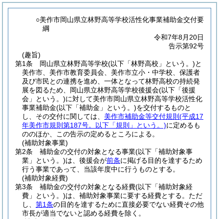
○美作市岡山県立林野高等学校活性化事業補助金交付要
綱
令和7年8月20日
告示第92号
(趣旨)
第1条
岡山県立林野高等学校
(以下「林野高校」という。)
と
美作市、美作市教育委員会、美作市立小・中学校、保護者
及び市民との連携を進め、一体となって林野高校の持続発
展を図るため、岡山県立林野高等学校後援会
(以下「後援
会」という。)
に対して美作市岡山県立林野高等学校活性化
事業補助金
(以下「補助金」という。)
を交付するものと
し、その交付に関しては、
美作市補助金等交付規則
(平成17
年美作市規則第187号。以下「規則」という。)
に定めるも
ののほか、この告示の定めるところによる。
(補助対象事業)
第2条
補助金の交付の対象となる事業
(以下「補助対象事
業」という。)
は、後援会が
前条
に掲げる目的を達するため
行う事業であって、当該年度中に行うものとする。
(補助対象経費)
第3条
補助金の交付の対象となる経費
(以下「補助対象経
費」という。)
は、補助対象事業に要する経費とする。
ただ
し、
第1条
の目的を達するために直接必要でない経費その他
市長が適当でないと認める経費を除く。