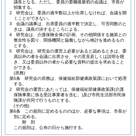
議長となる。
ただし、委員の委嘱後最初の会議は、市長が
招集する。
2
研究会は、委員の過半数以上が出席しなければ、会議を開
くことができない。
3
会議の議事は、出席委員の過半数で決定し、可否同数のと
きは、議長の決するところによる。
4
研究会は、介護保険全体の計画、その他関係する施策との
整合性を図り、関係機関と協働しながら検討を進めるもの
とする。
5
研究会は、研究会の運営上必要があると認めるときは、委
員以外の者を会議に出席させ、その意見若しくは説明を聴
き、又は委員以外の者から必要な資料の提出を求めること
ができる。
(庶務)
第5条
研究会の庶務は、保健福祉部健康政策課において処理
する。
2
研究会の運営にあたっては、保健福祉部健康政策課
(介護
保険事業に係る受託事業者を含む。)
及び市民生活部市民保
険課が共同で行うものとする。
(その他)
第6条
この規則に定めるもののほか、必要な事項は、市長が
別に定める。
附
則
この規則は、公布の日から施行する。