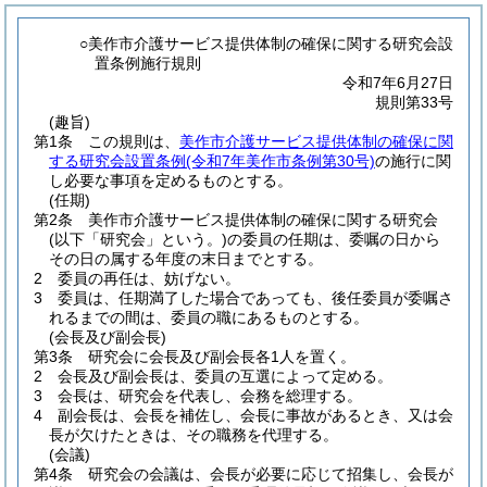
○美作市介護サービス提供体制の確保に関する研究会設
置条例施行規則
令和7年6月27日
規則第33号
(趣旨)
第1条
この規則は、
美作市介護サービス提供体制の確保に関
する研究会設置条例
(令和7年美作市条例第30号)
の施行に関
し必要な事項を定めるものとする。
(任期)
第2条
美作市介護サービス提供体制の確保に関する研究会
(以下「研究会」という。)
の委員の任期は、委嘱の日から
その日の属する年度の末日までとする。
2
委員の再任は、妨げない。
3
委員は、任期満了した場合であっても、後任委員が委嘱さ
れるまでの間は、委員の職にあるものとする。
(会長及び副会長)
第3条
研究会に会長及び副会長各1人を置く。
2
会長及び副会長は、委員の互選によって定める。
3
会長は、研究会を代表し、会務を総理する。
4
副会長は、会長を補佐し、会長に事故があるとき、又は会
長が欠けたときは、その職務を代理する。
(会議)
第4条
研究会の会議は、会長が必要に応じて招集し、会長が