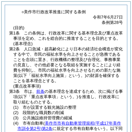
○美作市行政改革推進に関する条例
令和7年6月27日
条例第28号
(目的)
第1条
この条例は、行政改革に関する基本理念及び重点改革
事項を定め、これを総合的に推進することを目的とする。
(基本理念)
第2条
人口急減・超高齢化により日本の経済社会構造が変化
する中で、市民の福祉水準を向上させることが急務である
ことを念頭に置き、行政機構の整理及び合理化、事務事業
の見直し、その他必要となる取組を実施することにより経
費を抑制し、市民の福祉水準を向上させるための新たな施
策
(以下「福祉水準向上施策」という。)
の財源を確保する
ことを基本理念とする。
(重点改革事項)
第3条
市は、
前条
の基本理念を達成するため、次に掲げる事
項
(以下「重点改革事項」という。)
を推進し、行政改革に
取り組むものとする。
(1)
市が設置する観光施設の整理
(2)
段階的な職員数の削減
(3)
公共施設維持管理費の縮減
(4)
市有自動車
(
美作市市有自動車管理規程
(平成17年美作
市訓令第2号)
第2条
に規定する市有自動車をいう。以下同