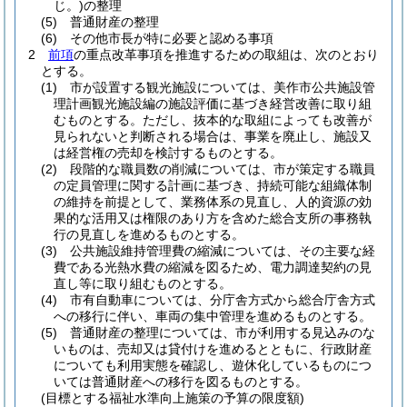
じ。)
の整理
(5)
普通財産の整理
(6)
その他市長が特に必要と認める事項
2
前項
の重点改革事項を推進するための取組は、次のとおり
とする。
(1)
市が設置する観光施設については、美作市公共施設管
理計画観光施設編の施設評価に基づき経営改善に取り組
むものとする。
ただし、抜本的な取組によっても改善が
見られないと判断される場合は、事業を廃止し、施設又
は経営権の売却を検討するものとする。
(2)
段階的な職員数の削減については、市が策定する職員
の定員管理に関する計画に基づき、持続可能な組織体制
の維持を前提として、業務体系の見直し、人的資源の効
果的な活用又は権限のあり方を含めた総合支所の事務執
行の見直しを進めるものとする。
(3)
公共施設維持管理費の縮減については、その主要な経
費である光熱水費の縮減を図るため、電力調達契約の見
直し等に取り組むものとする。
(4)
市有自動車については、分庁舎方式から総合庁舎方式
への移行に伴い、車両の集中管理を進めるものとする。
(5)
普通財産の整理については、市が利用する見込みのな
いものは、売却又は貸付けを進めるとともに、行政財産
についても利用実態を確認し、遊休化しているものにつ
いては普通財産への移行を図るものとする。
(目標とする福祉水準向上施策の予算の限度額)