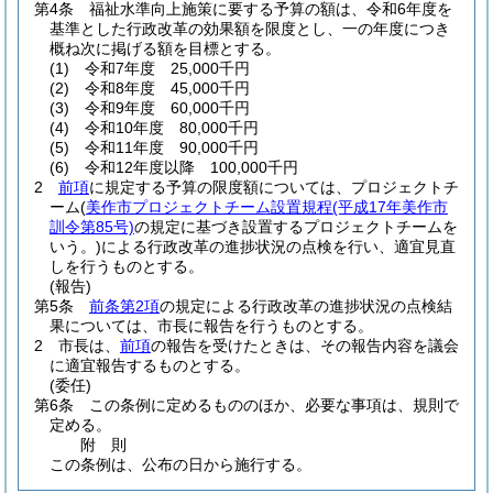
第4条
福祉水準向上施策に要する予算の額は、令和6年度を
基準とした行政改革の効果額を限度とし、一の年度につき
概ね次に掲げる額を目標とする。
(1)
令和7年度 25,000千円
(2)
令和8年度 45,000千円
(3)
令和9年度 60,000千円
(4)
令和10年度 80,000千円
(5)
令和11年度 90,000千円
(6)
令和12年度以降 100,000千円
2
前項
に規定する予算の限度額については、プロジェクトチ
ーム
(
美作市プロジェクトチーム設置規程
(平成17年美作市
訓令第85号)
の規定に基づき設置するプロジェクトチームを
いう。)
による行政改革の進捗状況の点検を行い、適宜見直
しを行うものとする。
(報告)
第5条
前条第2項
の規定による行政改革の進捗状況の点検結
果については、市長に報告を行うものとする。
2
市長は、
前項
の報告を受けたときは、その報告内容を議会
に適宜報告するものとする。
(委任)
第6条
この条例に定めるもののほか、必要な事項は、規則で
定める。
附
則
この条例は、公布の日から施行する。