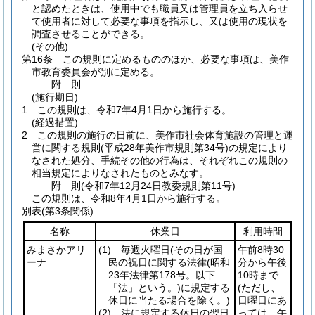
と認めたときは、使用中でも職員又は管理員を立ち入らせ
て使用者に対して必要な事項を指示し、又は使用の現状を
調査させることができる。
(その他)
第16条
この規則に定めるもののほか、必要な事項は、美作
市教育委員会が別に定める。
附
則
(施行期日)
1
この規則は、令和7年4月1日から施行する。
(経過措置)
2
この規則の施行の日前に、美作市社会体育施設の管理と運
営に関する規則
(平成28年美作市規則第34号)
の規定により
なされた処分、手続その他の行為は、それぞれこの規則の
相当規定によりなされたものとみなす。
附
則
(令和7年12月24日
教委規則第11号)
この規則は、令和8年4月1日から施行する。
別表
(第3条関係)
名称
休業日
利用時間
みまさかアリ
(1)
毎週火曜日
(その日が国
午前8時30
ーナ
民の祝日に関する法律
(昭和
分から午後
23年法律第178号。以下
10時まで
「法」という。)
に規定する
(ただし、
休日に当たる場合を除く。)
日曜日にあ
(2)
法に規定する休日の翌日
っては、午