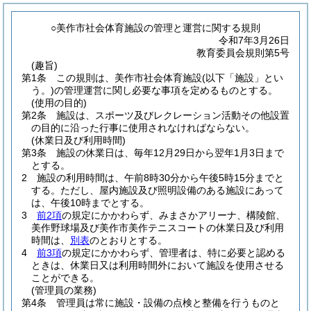
○美作市社会体育施設の管理と運営に関する規則
令和7年3月26日
教育委員会規則第5号
(趣旨)
第1条
この規則は、美作市社会体育施設
(以下「施設」とい
う。)
の管理運営に関し必要な事項を定めるものとする。
(使用の目的)
第2条
施設は、スポーツ及びレクレーション活動その他設置
の目的に沿った行事に使用されなければならない。
(休業日及び利用時間)
第3条
施設の休業日は、毎年12月29日から翌年1月3日まで
とする。
2
施設の利用時間は、午前8時30分から午後5時15分までと
する。
ただし、屋内施設及び照明設備のある施設にあって
は、午後10時までとする。
3
前2項
の規定にかかわらず、みまさかアリーナ、構陵館、
美作野球場及び美作市美作テニスコートの休業日及び利用
時間は、
別表
のとおりとする。
4
前3項
の規定にかかわらず、管理者は、特に必要と認める
ときは、休業日又は利用時間外において施設を使用させる
ことができる。
(管理員の業務)
第4条
管理員は常に施設・設備の点検と整備を行うものと