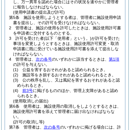
し、万一異常を認めた場合にはその状況を速やかに管理者
に報告しなければならない。
(使用申請書の提出及び許可)
第5条
施設を使用しようとする者は、管理者に施設使用申請
書を提出し、その許可を受けなければならない。
2
管理者は、施設の使用を許可したときは、施設使用許可書
を申請者に交付するものとする。
3
許可を受けた者
(以下「使用者」という。)
が許可を受けた
事項を変更しようとするときは、施設使用許可変更・取消
申請書に既に受けている施設使用許可書を添えて提出しな
ければならない。
4
管理者は、
次の各号
のいずれかに該当するときは、
第1項
の許可を与えない。
(1)
公益を害するおそれがあると認められるとき。
(2)
施設等をき損するおそれがあると認められるとき。
(3)
公の秩序を乱し、又は風紀を害するおそれがあると認
められるとき。
(4)
前3号
に掲げるもののほか、管理上支障があると認め
られるとき。
(使用取消しの届出)
第6条
使用者は、施設使用の取消しをしようとするときは、
施設使用許可書を添えて管理者に届け出なければならな
い。
(許可の取消し等)
第7条
管理者は、
次の各号
のいずれかに掲げる場合には、許