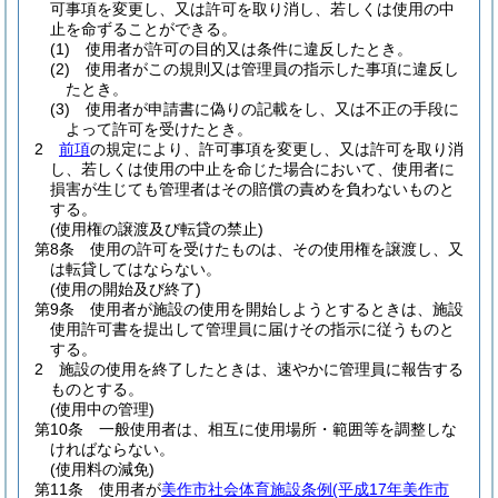
可事項を変更し、又は許可を取り消し、若しくは使用の中
止を命ずることができる。
(1)
使用者が許可の目的又は条件に違反したとき。
(2)
使用者がこの規則又は管理員の指示した事項に違反し
たとき。
(3)
使用者が申請書に偽りの記載をし、又は不正の手段に
よって許可を受けたとき。
2
前項
の規定により、許可事項を変更し、又は許可を取り消
し、若しくは使用の中止を命じた場合において、使用者に
損害が生じても管理者はその賠償の責めを負わないものと
する。
(使用権の譲渡及び転貸の禁止)
第8条
使用の許可を受けたものは、その使用権を譲渡し、又
は転貸してはならない。
(使用の開始及び終了)
第9条
使用者が施設の使用を開始しようとするときは、施設
使用許可書を提出して管理員に届けその指示に従うものと
する。
2
施設の使用を終了したときは、速やかに管理員に報告する
ものとする。
(使用中の管理)
第10条
一般使用者は、相互に使用場所・範囲等を調整しな
ければならない。
(使用料の減免)
第11条
使用者が
美作市社会体育施設条例
(平成17年美作市