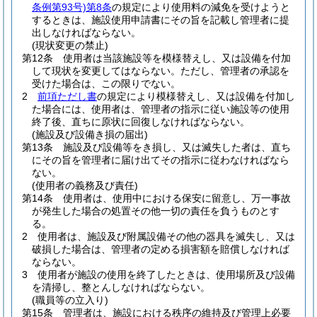
条例第93号)
第8条
の規定により使用料の減免を受けようと
するときは、施設使用申請書にその旨を記載し管理者に提
出しなければならない。
(現状変更の禁止)
第12条
使用者は当該施設等を模様替えし、又は設備を付加
して現状を変更してはならない。
ただし、管理者の承認を
受けた場合は、この限りでない。
2
前項ただし書
の規定により模様替えし、又は設備を付加し
た場合には、使用者は、管理者の指示に従い施設等の使用
終了後、直ちに原状に回復しなければならない。
(施設及び設備き損の届出)
第13条
施設及び設備等をき損し、又は滅失した者は、直ち
にその旨を管理者に届け出てその指示に従わなければなら
ない。
(使用者の義務及び責任)
第14条
使用者は、使用中における保安に留意し、万一事故
が発生した場合の処置その他一切の責任を負うものとす
る。
2
使用者は、施設及び附属設備その他の器具を滅失し、又は
破損した場合は、管理者の定める損害額を賠償しなければ
ならない。
3
使用者が施設の使用を終了したときは、使用場所及び設備
を清掃し、整とんしなければならない。
(職員等の立入り)
第15条
管理者は、施設における秩序の維持及び管理上必要