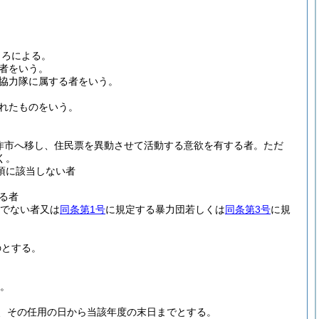
ころによる。
者をいう。
協力隊に属する者をいう。
れたものをいう。
。
作市へ移し、住民票を異動させて活動する意欲を有する者。
ただ
く。
項に該当しない者
る者
でない者又は
同条第1号
に規定する暴力団若しくは
同条第3号
に規
のとする。
る。
、その任用の日から当該年度の末日までとする。