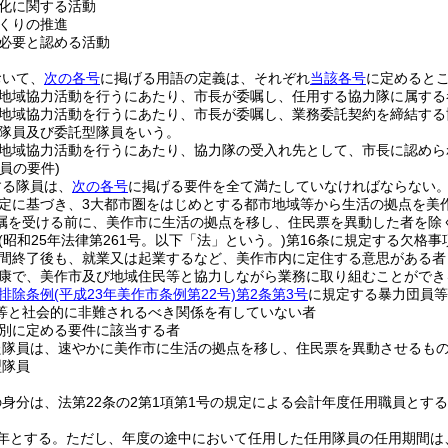
化に関する活動
くりの推進
必要と認める活動
おいて、
次の各号
に掲げる用語の定義は、それぞれ
当該各号
に定めると
地域協力活動を行うにあたり、市長が委嘱し、任用する協力隊に属する
地域協力活動を行うにあたり、市長が委嘱し、業務委託契約を締結する
隊員及び委託型隊員をいう。
地域協力活動を行うにあたり、協力隊の受入れ先として、市長に認めら
員の要件)
する隊員は、
次の各号
に掲げる要件を全て満たしていなければならない
定に基づき、3大都市圏をはじめとする都市地域等から生活の拠点を美
嘱を受ける前に、美作市に生活の拠点を移し、住民票を異動した者を除
(昭和25年法律第261号。以下「法」という。)
第16条に規定する欠格事
間終了後も、就業又は起業するなど、美作市内に定住する意思がある者
康で、美作市及び地域住民等と協力しながら業務に取り組むことができ
排除条例
(平成23年美作市条例第22号)
第2条第3号
に規定する暴力団員等
等と社会的に非難されるべき関係を有していない者
別に定める要件に該当する者
た隊員は、速やかに美作市に生活の拠点を移し、住民票を異動させるも
型隊員
身分は、法第22条の2第1項第1号の規定による会計年度任用職員とす
年とする。
ただし、年度の途中において任用した任用隊員の任用期間は