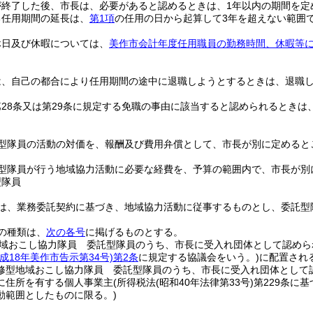
が終了した後、市長は、必要があると認めるときは、1年以内の期間を定
る任用期間の延長は、
第1項
の任用の日から起算して3年を超えない範囲
休日及び休暇については、
美作市会計年度任用職員の勤務時間、休暇等
は、自己の都合により任用期間の途中に退職しようとするときは、退職し
28条又は第29条に規定する免職の事由に該当すると認められるとき
型隊員の活動の対価を、報酬及び費用弁償として、市長が別に定めると
型隊員が行う地域協力活動に必要な経費を、予算の範囲内で、市長が別
型隊員
は、業務委託契約に基づき、地域協力活動に従事するものとし、委託型
の種類は、
次の各号
に掲げるものとする。
域おこし協力隊員 委託型隊員のうち、市長に受入れ団体として認めら
平成18年美作市告示第34号)
第2条
に規定する協議会をいう。)
に配置され
修型地域おこし協力隊員 委託型隊員のうち、市長に受入れ団体として
に住所を有する個人事業主
(所得税法
(昭和40年法律第33号)
第229条に
動範囲としたものに限る。)