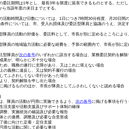
の委託期間は1年とし、最長3年を限度に延長できるものとする。
ただし
から当該年度の末日までとする。
の活動時間及び日数については、1日につき7時間30分程度、月20日間
動条件については、市、受入れ団体及び委託型隊員と協議のうえ、決定
型隊員の活動の対価を、委託料として、市長が別に定めるところにより
型隊員の地域協力活動に必要な経費を、予算の範囲内で、市長が別に定
託型隊員が
次の各号
のいずれかに該当する場合は、業務委託契約を解除
成果が、明らかに不十分な場合
ため、職務の遂行に支障があり、又はこれに堪えない場合
上の義務に違反し、又は契約不履行の場合
してふさわしくない非行があった場合
より、契約解除を申し出た場合
に掲げるもののほか、市長が隊員としてふさわしくないと認める場合
)
は、隊員の活動が円滑に実施できるよう、
次の各号
に掲げる事項を行う
生活支援や活動支援及びサポート体制の確保
調整、実施状況の確認及び必要な報告
体との連携、調整及び必要な合意形成
了後に向けた定着・定住支援
円滑な活動に関して必要な事項