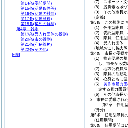
(7)
スポーツ・文
第14条
(委託期間)
(8)
脱炭素地域づ
第15条
(活動条件等)
(9)
その他市長が
第16条
(活動の対価)
(定義)
第17条
(活動経費)
第3条
この規則に
第18条
(契約の解除)
(1)
任用型隊員 
第4章
雑則
(2)
委託型隊員 
第19条
(受入れ団体の役割)
(3)
隊員 任用型
第20条
(市の役割)
(4)
受入れ団体 
第21条
(守秘義務)
(地域おこし協力隊
第22条
(その他)
第4条
市長が委嘱
附則
(1)
推進要綱の規
し、市長から委
(2)
地方公務員法
(3)
隊員の活動期
(4)
心身ともに健
(5)
美作市暴力団
定する暴力団員
(6)
その他市長が
2
市長に委嘱され
第2章
任用
(身分)
第5条
任用型隊員の
(任用期間)
第6条
任用期間は1