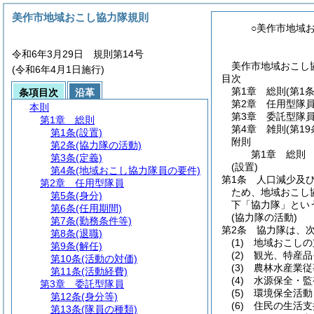
美作市地域おこし協力隊規則
○美作市地域
令和6年3月29日 規則第14号
美作市地域おこし協
(令和6年4月1日施行)
目次
第1章
総則
(第1
条項目次
沿革
第2章
任用型隊
本則
第3章
委託型隊
第1章
総則
第4章
雑則
(第1
第1条
(設置)
附則
第2条
(協力隊の活動)
第1章
総則
第3条
(定義)
(設置)
第4条
(地域おこし協力隊員の要件)
第1条
人口減少及
第2章
任用型隊員
ため、地域おこし
第5条
(身分)
下「協力隊」とい
第6条
(任用期間)
(協力隊の活動)
第7条
(勤務条件等)
第2条
協力隊は、
第8条
(退職)
(1)
地域おこしの
第9条
(解任)
(2)
観光、特産品
第10条
(活動の対価)
(3)
農林水産業従
第11条
(活動経費)
(4)
水源保全・監
第3章
委託型隊員
(5)
環境保全活動
第12条
(身分等)
(6)
住民の生活支
第13条
(隊員の種類)