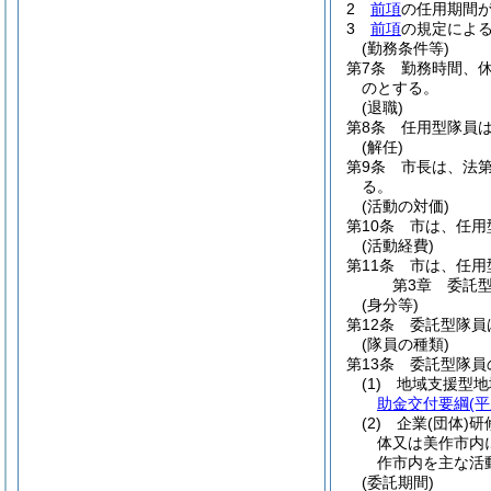
2
前項
の任用期間
3
前項
の規定によ
(勤務条件等)
第7条
勤務時間、
のとする。
(退職)
第8条
任用型隊員
(解任)
第9条
市長は、法第
る。
(活動の対価)
第10条
市は、任用
(活動経費)
第11条
市は、任用
第3章
委託
(身分等)
第12条
委託型隊員
(隊員の種類)
第13条
委託型隊員
(1)
地域支援型地
助金交付要綱
(
(2)
企業
(団体)
研
体又は美作市内
作市内を主な活
(委託期間)