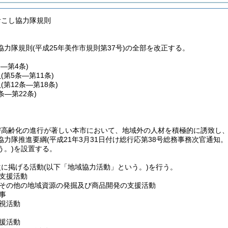
おこし協力隊規則
力隊規則(平成25年美作市規則第37号)の全部を改正する。
条―第4条)
員
(第5条―第11条)
員
(第12条―第18条)
9条―第22条)
び高齢化の進行が著しい本市において、地域外の人材を積極的に誘致し
協力隊推進要綱
(平成21年3月31日付け総行応第38号総務事務次官通知
う。)
を設置する。
次に掲げる活動
(以下「地域協力活動」という。)
を行う。
支援活動
その他の地域資源の発掘及び商品開発の支援活動
事
視活動
援活動