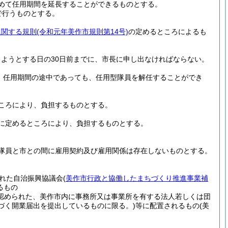
めて任用期間を延長することができるものとする。
で行うものとする。
に関する規則
(令和元年美作市規則第14号)
の定めるところによるも
ようとする日の30日前までに、市長に申し出なければならない。
は、任用期間の途中であっても、任用型隊員を解任することができ
ころにより、負担するものとする。
に定めるところにより、負担するものとする。
隊員と市との間に雇用契約及び雇用関係は存在しないものとする。
れた自治振興協議会
(
美作市行政と協働したまちづくり推進事業補
るもの
認められた、美作市内に事務所又は事業所を有する法人若しくは団
基づく開業届出を提出しているものに限る。)
等に配置されるもの
(美