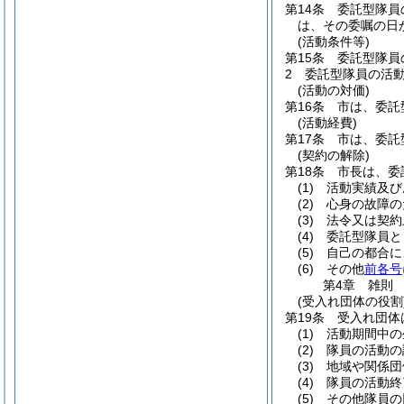
第14条
委託型隊員
は、その委嘱の日
(活動条件等)
第15条
委託型隊員
2
委託型隊員の活
(活動の対価)
第16条
市は、委託
(活動経費)
第17条
市は、委託
(契約の解除)
第18条
市長は、委
(1)
活動実績及び
(2)
心身の故障の
(3)
法令又は契約
(4)
委託型隊員と
(5)
自己の都合に
(6)
その他
前各号
第4章
雑則
(受入れ団体の役割
第19条
受入れ団体
(1)
活動期間中の
(2)
隊員の活動の
(3)
地域や関係団
(4)
隊員の活動終
(5)
その他隊員の