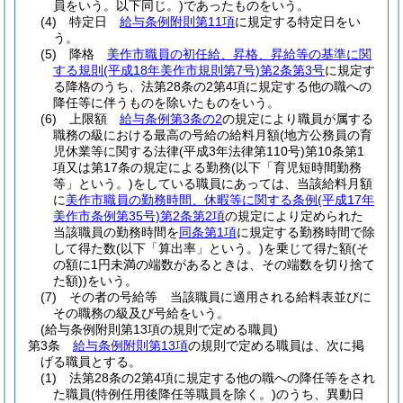
員をいう。以下同じ。)
であったものをいう。
(4)
特定日
給与条例附則第11項
に規定する特定日をい
う。
(5)
降格
美作市職員の初任給、昇格、昇給等の基準に関
する規則
(平成18年美作市規則第7号)
第2条第3号
に規定す
る降格のうち、法第28条の2第4項に規定する他の職への
降任等に伴うものを除いたものをいう。
(6)
上限額
給与条例第3条の2
の規定により職員が属する
職務の級における最高の号給の給料月額
(地方公務員の育
児休業等に関する法律
(平成3年法律第110号)
第10条第1
項又は第17条の規定による勤務
(以下「育児短時間勤務
等」という。)
をしている職員にあっては、当該給料月額
に
美作市職員の勤務時間、休暇等に関する条例
(平成17年
美作市条例第35号)
第2条第2項
の規定により定められた
当該職員の勤務時間を
同条第1項
に規定する勤務時間で除
して得た数
(以下「算出率」という。)
を乗じて得た額
(そ
の額に1円未満の端数があるときは、その端数を切り捨て
た額)
)
をいう。
(7)
その者の号給等 当該職員に適用される給料表並びに
その職務の級及び号給をいう。
(給与条例附則第13項の規則で定める職員)
第3条
給与条例附則第13項
の規則で定める職員は、次に掲
げる職員とする。
(1)
法第28条の2第4項に規定する他の職への降任等をされ
た職員
(特例任用後降任等職員を除く。)
のうち、異動日