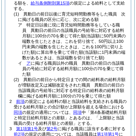
る額を、
給与条例附則第15項
の規定による給料として支給
する。
(1)
異動日の前日以後に育児短時間勤務等をした職員 次
に掲げる職員の区分に応じ、次に定める額
ア
特定日以後に現に育児短時間勤務等をしている職
員 異動日の前日の当該職員の号給等に対応する給料
月額に100分の70を乗じて得た額
(当該額に50円未満の
端数を生じたときは、これを切り捨て、50円以上100
円未満の端数を生じたときは、これを100円に切り上
げた額)
に算出率を乗じて得た額
(当該額に1円未満の端
数があるときは、当該端数を切り捨てた額)
イ
ア
に掲げる職員以外の職員 異動日の前日の当該職
員の号給に対応する給料月額に100分の70を乗じて得
た額
(2)
異動日の前日から特定日までの間の給料表の給料月額
が増額改定又は減額改定をされた職員 異動日の前日の
当該職員の号給等に対応する特定日の給料表の給料月額
欄に掲げる給料月額に100分の70を乗じて得た額
2
前項
の規定による給料の額と当該給料を支給される職員の
受ける給料月額との合計額が上限額を超える場合における
同項
の規定の適用については、
同項
中「第4条基礎給料月額
と特定日給料月額との差額」とあるのは、「上限額と当該
職員の受ける給料月額との差額」とする。
3
第1項第1号
及び
第2号
に掲げる職員に該当する者に対する
前2項
の規定の適用については、当該職員は
第1項第1号
に