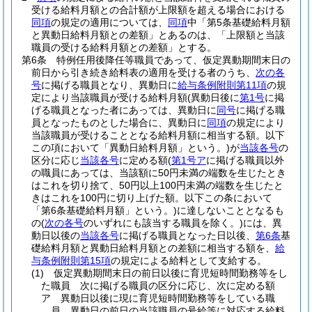
受ける給料月額との合計額が上限額を超える場合における
同項
の規定の適用については、
同項
中「第5条基礎給料月額
と異動日給料月額との差額」とあるのは、「上限額と当該
職員の受ける給料月額との差額」とする。
第6条
特例任用後降任等職員であって、仮定異動期間末日の
前日から引き続き給料表の適用を受ける者のうち、
次の各
号
に掲げる職員となり、異動日に
給与条例附則第11項
の規
定により当該職員が受ける給料月額
(異動日後に
第1号
に掲
げる職員となった者にあっては、異動日に
同号
に掲げる職
員となったものとした場合に、異動日に
同項
の規定により
当該職員が受けることとなる給料月額に相当する額。以下
この項において「異動日給料月額」という。)
が
当該各号
の
区分に応じ
当該各号
に定める額
(
第1号ア
に掲げる職員以外
の職員にあっては、当該額に50円未満の端数を生じたとき
はこれを切り捨て、50円以上100円未満の端数を生じたと
きはこれを100円に切り上げた額。以下この条において
「第6条基礎給料月額」という。)
に達しないこととなるも
の
(
次の各号
のいずれにも該当する職員を除く。)
には、異
動日以後の
当該各号
に掲げる職員となった日以後、
第6条
基
礎給料月額と異動日給料月額との差額に相当する額を、
給
与条例附則第15項
の規定による給料として支給する。
(1)
仮定異動期間末日の前日以後に育児短時間勤務等をし
た職員 次に掲げる職員の区分に応じ、次に定める額
ア
異動日以後に現に育児短時間勤務等をしている職
員 異動日の前日の当該職員の号給等に対応する給料