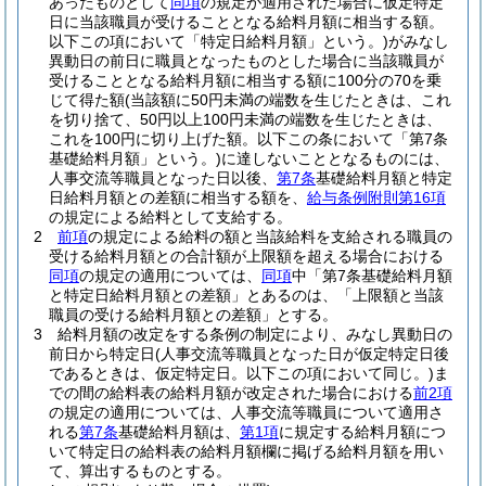
あったものとして
同項
の規定が適用された場合に仮定特定
日に当該職員が受けることとなる給料月額に相当する額。
以下この項において「特定日給料月額」という。)
がみなし
異動日の前日に職員となったものとした場合に当該職員が
受けることとなる給料月額に相当する額に100分の70を乗
じて得た額
(当該額に50円未満の端数を生じたときは、これ
を切り捨て、50円以上100円未満の端数を生じたときは、
これを100円に切り上げた額。以下この条において「第7条
基礎給料月額」という。)
に達しないこととなるものには、
人事交流等職員となった日以後、
第7条
基礎給料月額と特定
日給料月額との差額に相当する額を、
給与条例附則第16項
の規定による給料として支給する。
2
前項
の規定による給料の額と当該給料を支給される職員の
受ける給料月額との合計額が上限額を超える場合における
同項
の規定の適用については、
同項
中「第7条基礎給料月額
と特定日給料月額との差額」とあるのは、「上限額と当該
職員の受ける給料月額との差額」とする。
3
給料月額の改定をする条例の制定により、みなし異動日の
前日から特定日
(人事交流等職員となった日が仮定特定日後
であるときは、仮定特定日。以下この項において同じ。)
ま
での間の給料表の給料月額が改定された場合における
前2項
の規定の適用については、人事交流等職員について適用さ
れる
第7条
基礎給料月額は、
第1項
に規定する給料月額につ
いて特定日の給料表の給料月額欄に掲げる給料月額を用い
て、算出するものとする。