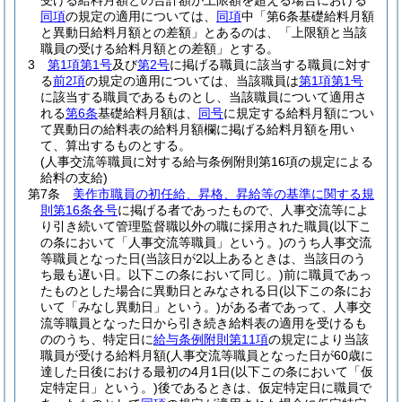
受ける給料月額との合計額が上限額を超える場合における
同項
の規定の適用については、
同項
中「第6条基礎給料月額
と異動日給料月額との差額」とあるのは、「上限額と当該
職員の受ける給料月額との差額」とする。
3
第1項第1号
及び
第2号
に掲げる職員に該当する職員に対す
る
前2項
の規定の適用については、当該職員は
第1項第1号
に該当する職員であるものとし、当該職員について適用さ
れる
第6条
基礎給料月額は、
同号
に規定する給料月額につい
て異動日の給料表の給料月額欄に掲げる給料月額を用い
て、算出するものとする。
(人事交流等職員に対する給与条例附則第16項の規定による
給料の支給)
第7条
美作市職員の初任給、昇格、昇給等の基準に関する規
則第16条各号
に掲げる者であったもので、人事交流等によ
り引き続いて管理監督職以外の職に採用された職員
(以下こ
の条において「人事交流等職員」という。)
のうち人事交流
等職員となった日
(当該日が2以上あるときは、当該日のう
ち最も遅い日。以下この条において同じ。)
前に職員であっ
たものとした場合に異動日とみなされる日
(以下この条にお
いて「みなし異動日」という。)
がある者であって、人事交
流等職員となった日から引き続き給料表の適用を受けるも
ののうち、特定日に
給与条例附則第11項
の規定により当該
職員が受ける給料月額
(人事交流等職員となった日が60歳に
達した日後における最初の4月1日
(以下この条において「仮
定特定日」という。)
後であるときは、仮定特定日に職員で