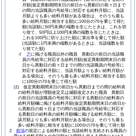
月額
(仮定異動期間末日の前日から異動日の前々日まで
の間の当該職員の号給等に対応する給料月額に、当該
月額よりも多い給料月額がある場合は、そのうち最も
多い給料月額に相当する額)
に100分の70を乗じて得た
額
(当該額に50円未満の端数を生じたときは、これを切
り捨て、50円以上100円未満の端数を生じたときは、
これを100円に切り上げた額)
に算出率を乗じて得た額
(当該額に1円未満の端数があるときは、当該端数を切
り捨てた額)
イ
ア
に掲げる職員以外の職員 異動日の前日の当該職
員の号給等に対応する給料月額
(仮定異動期間末日の前
日から異動日の前々日までの間の当該職員の号給等に
対応する給料月額に、当該月額よりも多い給料月額が
ある場合は、そのうち最も多い給料月額に相当する額)
に100分の70を乗じて得た額
(2)
仮定異動期間末日の前日から異動日までの間の給料表
の給料月額が増額改定又は減額改定された職員 異動日
の前日の当該職員の号給等に対応する異動日の給料表の
給料月額欄に掲げる給料月額
(仮定異動期間末日の前日か
ら異動日の前々日までの間の当該職員の号給等に対応す
る異動日の給料表の給料月額欄に掲げる給料月額に、当
該月額よりも多い給料月額がある場合は、そのうち最も
多い給料月額に相当する額)
に100分の70を乗じて得た額
2
前項
の規定による給料の額と当該給料を支給される職員の