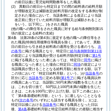
の前日以後に育児短時間勤務等をした職員
(2)
異動日の前日から特定日までの間の給料表の給料月額
が増額改定又は減額改定
(給料月額の改定をする条例が制
定された場合において、当該条例による改正により当該
改正前に受けていた給料月額が増額又は減額されること
をいう。以下同じ。)
をされた職員
(他の職への降任等をされた職員に対する給与条例附則第15
項の規定による給料の支給)
第4条
法第28条の2第4項に規定する他の職への降任等をさ
れた職員
(特例任用後降任等職員を除く。)
であって、異動
日の前日から引き続き給料表の適用を受ける者のうち、
次
の各号
に掲げる職員となり、特定日に
給与条例附則第11項
の規定により当該職員が受ける給料月額
(特定日後に
第1号
に掲げる職員となった者にあっては、特定日に
同号
に掲げ
る職員になった者とした場合に特定日に
同項
の規定により
当該職員が受けることとなる給料月額に相当する額。以下
この項において「特定日給料月額」という。)
が
当該各号
の
区分に応じ
当該各号
に定める額
(
第1号ア
に掲げる職員以外
の職員にあっては、当該額に50円未満の端数を生じたとき
は、これを切り捨て、50円以上100円未満の端数を生じた
ときは、これを100円に切り上げた額。以下この条におい
て「第4条基礎給料月額」という。)
に達しないこととなる
もの
(
次の各号
のいずれにも該当する職員を除く。)
には、
特定日以後における
当該各号
に掲げる職員となった日以
後、
第4条
基礎給料月額と特定日給料月額との差額に相当す