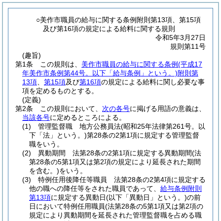
○美作市職員の給与に関する条例附則第13項、第15項
及び第16項の規定による給料に関する規則
令和5年3月27日
規則第11号
(趣旨)
第1条
この規則は、
美作市職員の給与に関する条例
(平成17
年美作市条例第44号。以下「給与条例」という。)
附則第
13項
、
第15項
及び
第16項
の規定による給料に関し必要な事
項を定めるものとする。
(定義)
第2条
この規則において、
次の各号
に掲げる用語の意義は、
当該各号
に定めるところによる。
(1)
管理監督職 地方公務員法
(昭和25年法律第261号。以
下「法」という。)
第28条の2第1項に規定する管理監督
職をいう。
(2)
異動期間 法第28条の2第1項に規定する異動期間
(法
第28条の5第1項又は第2項の規定により延長された期間
を含む。)
をいう。
(3)
特例任用後降任等職員 法第28条の2第4項に規定する
他の職への降任等をされた職員であって、
給与条例附則
第13項
に規定する異動日
(以下「異動日」という。)
の前
日において特例任用職員
(法第28条の5第1項又は第2項の
規定により異動期間を延長された管理監督職を占める職