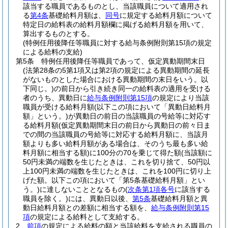
該当する職員であるものとし、当該職員について適用され
る
第4条
基礎給料月額は、
同号
に規定する給料月額について
特定日の給料表の給料月額欄に掲げる給料月額を用いて、
算出するものとする。
(特例任用後降任等職員に対する給与条例附則第15項の規定
による給料の支給)
第5条
特例任用後降任等職員であって、仮定異動期間末日
(法第28条の5第1項又は第2項の規定による異動期間の延長
がないものとした場合における異動期間の末日をいう。以
下同じ。)
の前日から引き続き同一の給料表の適用を受ける
者のうち、異動日に
給与条例附則第15項
の規定により当該
職員が受ける給料月額
(以下この項において「異動日給料月
額」という。)
が異動日の前日の当該職員の号給等に対応す
る給料月額
(仮定異動期間末日の前日から異動日の前々日ま
での間の当該職員の号給等に対応する給料月額に、当該月
額よりも多い給料月額がある場合は、そのうち最も多い給
料月額に相当する額)
に100分の70を乗じて得た額
(当該額に
50円未満の端数を生じたときは、これを切り捨て、50円以
上100円未満の端数を生じたときは、これを100円に切り上
げた額。以下この項において「第5条基礎給料月額」とい
う。)
に達しないこととなるもの
(
次条第1項各号
に該当する
職員を除く。)
には、異動日以後、
第5条
基礎給料月額と異
動日給料月額との差額に相当する額を、
給与条例附則第15
項
の規定による給料として支給する。
2
前項
の規定による給料の額と当該給料を支給される職員の