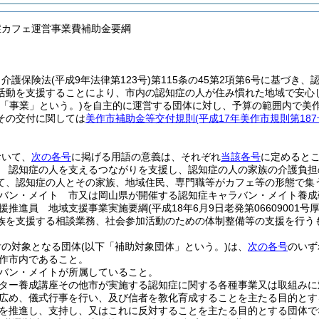
症カフェ運営事業費補助金要綱
、介護保険法
(平成9年法律第123号)
第115条の45第2項第6号に基づ
活動を支援することにより、市内の認知症の人が住み慣れた地域で安心
下「事業」という。)
を自主的に運営する団体に対し、予算の範囲内で美
その交付に関しては
美作市補助金等交付規則
(平成17年美作市規則第18
おいて、
次の各号
に掲げる用語の意義は、それぞれ
当該各号
に定めると
 認知症の人を支えるつながりを支援し、認知症の人の家族の介護負担
て、認知症の人とその家族、地域住民、専門職等がカフェ等の形態で集
バン・メイト 市又は岡山県が開催する認知症キャラバン・メイト養成
援推進員 地域支援事業実施要綱
(平成18年6月9日老発第06609001
族を支援する相談業務、社会参加活動のための体制整備等の支援を行う
付の対象となる団体
(以下「補助対象団体」という。)
は、
次の各号
のいず
作市内であること。
バン・メイトが所属していること。
ター養成講座その他市が実施する認知症に関する各種事業又は取組みに
広め、儀式行事を行い、及び信者を教化育成することを主たる目的とす
を推進し、支持し、又はこれに反対することを主たる目的とする団体で