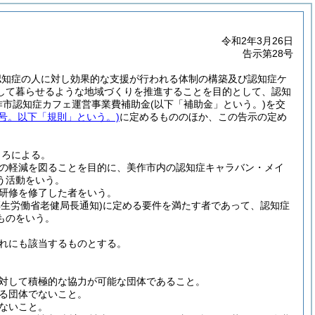
令和2年3月26日
告示第28号
き、認知症の人に対し効果的な支援が行われる体制の構築及び認知症ケ
して暮らせるような地域づくりを推進することを目的として、認知
作市認知症カフェ運営事業費補助金
(以下「補助金」という。)
を交
7号。以下「規則」という。)
に定めるもののほか、この告示の定め
ころによる。
の軽減を図ることを目的に、美作市内の認知症キャラバン・メイ
う活動をいう。
研修を修了した者をいう。
号厚生労働省老健局長通知)
に定める要件を満たす者であって、認知症
ものをいう。
れにも該当するものとする。
対して積極的な協力が可能な団体であること。
る団体でないこと。
ないこと。