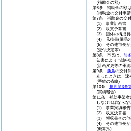
(補助金の額)
第6条
補助金の額は
(補助金の交付申請
第7条
補助金の交
(1)
事業計画書
(2)
収支予算書
(3)
団体の構成員
(4)
見積書
(備品
(5)
その他市長が
(交付決定等)
第8条
市長は、
前
知書により当該申
(計画変更等の承認
第9条
前条
の交付
あったときは、速
(手続の省略)
第10条
規則第3条
(実績報告)
第11条
補助事業者
しなければならな
(1)
事業実績報告
(2)
収支決算書
(3)
領収書その他
(4)
その他市長が
(概算払)