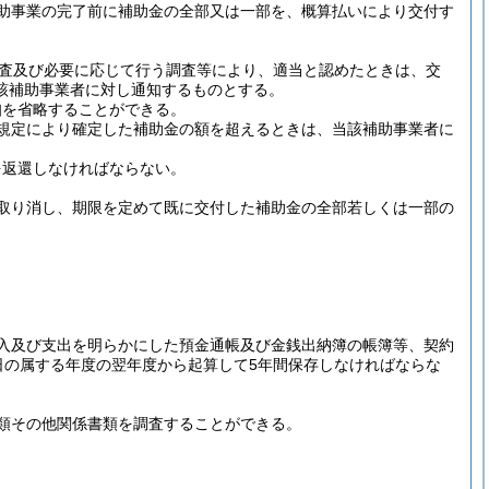
助事業の完了前に補助金の全部又は一部を、概算払いにより交付す
査及び必要に応じて行う調査等により、適当と認めたときは、交
該補助事業者に対し通知するものとする。
知を省略することができる。
規定により確定した補助金の額を超えるときは、当該補助事業者に
を返還しなければならない。
取り消し、期限を定めて既に交付した補助金の全部若しくは一部の
入及び支出を明らかにした預金通帳及び金銭出納簿の帳簿等、契約
日の属する年度の翌年度から起算して5年間保存しなければならな
類その他関係書類を調査することができる。