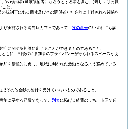
。)
の候補者
(当該候補者になろうとする者を含む。)
若しくは公職
いこと。
団の統制下にある団体及びその関係者と社会的に非難される関係を
より実施される認知症カフェであって、
次の各号
のいずれにも該
知症に関する相談に応じることができるものであること。
とともに、相談時に参加者のプライバシーが守られるスペースがあ
参加を積極的に促し、地域に開かれた活動となるよう努めている
助成その他金銭の給付を受けていないものであること。
実施に要する経費であって、
別表
に掲げる経費のうち、市長が必