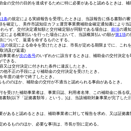
助金の交付の目的を達成するために特に必要があると認めるときは、補
)
11条
の規定による実績報告を受理したときは、当該報告に係る書類の審
額を確定し、美作市認知症カフェ運営事業費補助金確定通知書により当
かわらず、交付決定通知額と交付確定額が同額である場合は、
前項
の通
規定による概算払いを行った場合において、当該概算払いの額が
第1項
の
額について、返還を命ずるものとする。
前項
の規定による命令を受けたときは、市長が定める期限までに、これ
取消及び返還)
助事業者が
次の各号
のいずれかに該当するときは、補助金の交付決定を
ができる。
容又は交付決定に付された条件に違反したとき。
の他不正の手段により補助金の交付決定を受けたとき。
を年度の途中で終了したとき。
るもののほか、補助金の交付が不適当と認められる事由があるとき。
付を受けた補助事業者は、事業日誌、利用者名簿、この補助金に係る収
拠書類
(以下「証拠書類等」という。)
は、当該補助対象事業が完了した
要があると認めるときは、補助事業者に対して報告を求め、又は証拠書
定めるもののほか、必要な事項は、市長が別に定める。