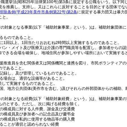
公職選挙法
(昭和25年法律第100号)
第3条に規定する公職をいう。以下同じ
党を推薦し、支持し、又はこれらに反対することを目的とする団体でな
排除条例
(平成23年美作市条例第22号)
第2条
に規定する暴力団又は暴力
こと。
付の対象となる事業
(以下「補助対象事業」という。)
は、補助対象団体に
。
るものであること。
に1回以上、1回当たりおおむね2時間以上実施するものであること。
バン・メイト及び医療又は介護の専門職員等を配置し、参加者からの認
加できる会場を確保し、地域住民が参加しやすい場所において実施する
援推進員を含む関係者又は関係機関と連携を図り、市民ボランティアの
のであること。
記録し、及び管理しているものであること。
る場合は、適切な設備等があること。
続して実施するものであること。
国、地方公共団体
(美作市を含む。)
及びそれらの外郭団体からの補助、
付の対象となる経費
(以下「補助対象経費」という。)
は、補助対象事業の
ものとする。
ただし、次に掲げる経費を除く。
の構成員に対する人件費、謝金及び交通費
の構成員及び参加者への記念品及び慶弔金
の構成員が私的に使用する物品等の購入費
ることが適切と認められない経費