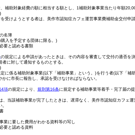
、補助対象経費の額に相当する額とし、1補助対象事業当たり年額20,
)
付を受けようとする者は、美作市認知症カフェ運営事業費補助金交付申
の名簿
の購入を予定する団体に限る。)
必要と認める書類
条
の規定による申請があったときは、その内容を審査して交付の適否を
請者に対して通知するものとする。
)
決定に係る補助対象事業
(以下「補助事業」という。)
を行う者
(以下「補
やかに市長に報告し、承認を受けなければならない。
第4項
の規定により、
規則第16条
に規定する補助事業等着手・完了届の提
は、当該補助事業が完了したときは、遅滞なく、美作市認知症カフェ運
い。
書
事業に要した費用がわかる資料等の写し
必要と認める資料