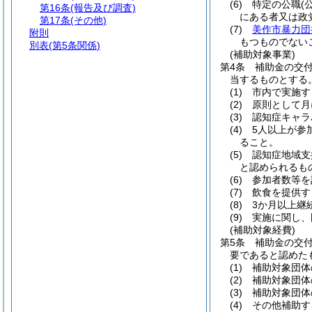
(6)
特定の公職
(
第16条
(報告及び調査)
にある者又は政
第17条
(その他)
(7)
美作市暴力団
附則
もつものでない
別表
(第5条関係)
(補助対象事業)
第4条
補助金の交
当するものとする
(1)
市内で実施す
(2)
原則として月
(3)
認知症キャラ
(4)
5人以上が参
ること。
(5)
認知症地域支
と認められるも
(6)
参加者数等を
(7)
飲食を提供す
(8)
3か月以上継
(9)
実施に関し、
(補助対象経費)
第5条
補助金の交
要であると認めた
(1)
補助対象団体
(2)
補助対象団体
(3)
補助対象団体
(4)
その他補助す