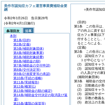
美作市認知症カフェ運営事業費補助金要
綱
○美作市認知
令和2年3月26日 告示第28号
(目的)
(令和2年4月1日施行)
第1条
この告示は
アの向上に資する
条項目次
沿革
症カフェ事業
(以
本則
付することとし、
第1条
(目的)
るところによる。
第2条
(定義)
(定義)
第3条
(補助対象団体)
第2条
この告示に
第4条
(補助対象事業)
(1)
認知症カフェ
第5条
(補助対象経費)
トが中心となっ
第6条
(補助金の額)
(2)
認知症キャラ
第7条
(補助金の交付申請)
(3)
認知症地域支
第8条
(交付決定等)
の人及びその家
第9条
(計画変更等の承認)
(補助対象団体)
第10条
(手続の省略)
第3条
補助金の交
第11条
(実績報告)
(1)
活動拠点が美
第12条
(概算払)
(2)
認知症キャラ
第13条
(補助金の額の確定)
(3)
認知症サポー
第14条
(補助金交付決定の取消及び返
(4)
宗教の教義を
還)
(5)
政治上の主義
第15条
(書類の保管等)