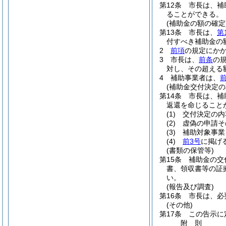
第12条
市長は、補
ることができる。
(補助金の額の確定
第13条
市長は、
第
付すべき補助金の
2
前項
の規定にか
3
市長は、
前条
の
対し、その超える
4
補助事業者は、
(補助金交付決定の
第14条
市長は、補
返還を命じること
(1)
交付決定の内
(2)
虚偽の申請そ
(3)
補助対象事業
(4)
前3号
に掲げ
(書類の保管等)
第15条
補助金の交
書、領収書等の証
い。
(報告及び調査)
第16条
市長は、必
(その他)
第17条
この告示に
附
則