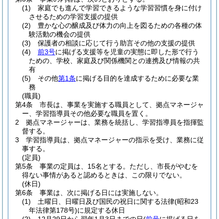
(1)
家庭でも進んで学習できるような学習習慣を身に付け
させるための学習支援の提供
(2)
豊かな心の醸成及び体力の向上を図るための各種の体
験活動の機会の提供
(3)
保護者の相談に応じて行う助言その他の支援の提供
(4)
前3号
に掲げる支援等を児童の実態に即した形で行う
ための、学校、家庭及び関係機関との連携及び情報の共
有
(5)
その他
第1条
に掲げる目的を達成するために必要な業
務
(職員)
第4条
市長は、事業を実施する職員として、拠点マネージャ
ー、学習指導員その他必要な職員を置く。
2
拠点マネージャーは、業務を統括し、学習指導員を指揮監
督する。
3
学習指導員は、拠点マネージャーの指示を受け、業務に従
事する。
(定員)
第5条
事業の定員は、15名とする。
ただし、市長がやむを
得ない事情があると認めるときは、この限りでない。
(休日)
第6条
事業は、次に掲げる日には実施しない。
(1)
土曜日、日曜日及び国民の祝日に関する法律
(昭和23
年法律第178号)
に規定する休日