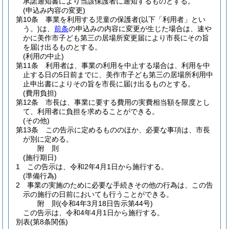
承諾通知書により当該保護者に通知するものとする。
(申込み内容の変更)
第10条
事業を利用する児童の保護者
(以下「利用者」とい
う。)
は、
前条
の申込みの内容に変更が生じた場合は、速や
かに美作市子ども第三の居場所変更届により市長にその旨
を届け出るものとする。
(利用の中止)
第11条
利用者は、事業の利用を中止する場合は、利用を中
止する日の5日前までに、美作市子ども第三の居場所利用中
止申出書によりその旨を市長に届け出るものとする。
(費用負担)
第12条
市長は、事業に要する費用の実費相当額を限度とし
て、利用者に負担を求めることができる。
(その他)
第13条
この告示に定めるもののほか、必要な事項は、市長
が別に定める。
附
則
(施行期日)
1
この告示は、令和2年4月1日から施行する。
(準備行為)
2
事業の実施のために必要な手続きその他の行為は、この告
示の施行の日前においても行うことができる。
附
則
(令和4年3月18日
告示第44号)
この告示は、令和4年4月1日から施行する。
別表
(第8条関係)