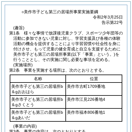
○美作市子ども第三の居場所事業実施要綱
令和2年3月25日
告示第22号
(趣旨)
第1条
様々な事情で放課後児童クラブ、スポーツ少年団等の
活動に参加できない児童に対し、学習支援及び各種の体験
活動の機会を提供することにより学習習慣や社会性を身に
付けさせ、もって児童の健全育成と自立を支援するために
美作市子ども第三の居場所事業
(以下「事業」という。)
を
行うこととし、その実施に関し必要な事項を定める。
(実施場所)
第2条
事業を実施する場所は、次のとおりとする。
名称
位置
美作市子ども第三の居場所b
美作市古町1709番地
＆gおおはら
美作市子ども第三の居場所b
美作市江見226番地4
＆gさくとう
美作市子ども第三の居場所b
美作市福本806番地1
＆gあいだ
(事業の内容)
第3条
事業の内容は、次のとおりとする。