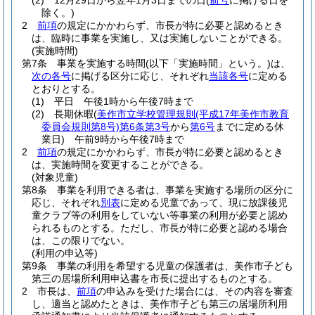
(2)
12月29日から翌年1月3日までの日
(
前号
に掲げる日を
除く。)
2
前項
の規定にかかわらず、市長が特に必要と認めるとき
は、臨時に事業を実施し、又は実施しないことができる。
(実施時間)
第7条
事業を実施する時間
(以下「実施時間」という。)
は、
次の各号
に掲げる区分に応じ、それぞれ
当該各号
に定める
とおりとする。
(1)
平日 午後1時から午後7時まで
(2)
長期休暇
(
美作市立学校管理規則
(平成17年美作市教育
委員会規則第8号)
第6条第3号
から
第6号
までに定める休
業日)
午前9時から午後7時まで
2
前項
の規定にかかわらず、市長が特に必要と認めるとき
は、実施時間を変更することができる。
(対象児童)
第8条
事業を利用できる者は、事業を実施する場所の区分に
応じ、それぞれ
別表
に定める児童であって、現に放課後児
童クラブ等の利用をしていない等事業の利用が必要と認め
られるものとする。
ただし、市長が特に必要と認める場合
は、この限りでない。
(利用の申込等)
第9条
事業の利用を希望する児童の保護者は、美作市子ども
第三の居場所利用申込書を市長に提出するものとする。
2
市長は、
前項
の申込みを受けた場合には、その内容を審査
し、適当と認めたときは、美作市子ども第三の居場所利用