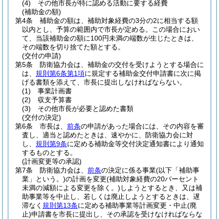
(4)
その他市長が特に認める活動に要する経費
(補助金の額)
第4条
補助金の額は、補助対象経費の3分の2に相当する額
以内とし、予算の範囲内で市長が定める。
この場合におい
て、当該補助金の額に100円未満の端数が生じたときは、
その端数を切り捨てた額とする。
(交付の申請)
第5条
防衛協力会は、補助金の交付を受けようとする場合に
は、
規則第6条第1項
に規定する補助金交付申請書に次に掲
げる書類を添えて、市長に提出しなければならない。
(1)
事業計画書
(2)
収支予算書
(3)
その他市長が必要と認めた書類
(交付の決定)
第6条
市長は、
前条
の申請があった場合には、その内容を審
査し、適当と認めたときは、速やかに、防衛協力会に対
し、
規則第9条
に定める補助金等交付決定通知書により通知
するものとする。
(計画変更等の承認)
第7条
防衛協力会は、
前条
の決定に係る事業
(以下「補助事
業」という。)
の計画を変更
(補助対象経費の20パーセント
未満の減額による変更を除く。)
しようとするとき、又は補
助事業等を中止し、若しくは廃止しようとするときは、遅
滞なく
規則第13条
に定める補助事業等計画変更・中止
(廃
止)
申請書を市長に提出し、その承認を受けなければならな