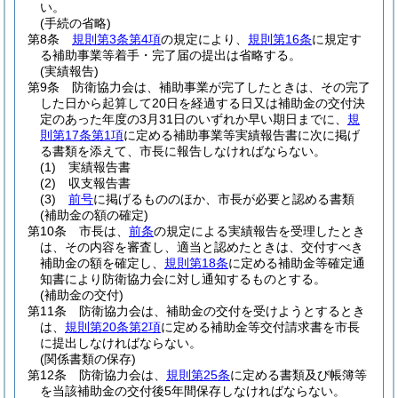
い。
(手続の省略)
第8条
規則第3条第4項
の規定により、
規則第16条
に規定す
る補助事業等着手・完了届の提出は省略する。
(実績報告)
第9条
防衛協力会は、補助事業が完了したときは、その完了
した日から起算して20日を経過する日又は補助金の交付決
定のあった年度の3月31日のいずれか早い期日までに、
規
則第17条第1項
に定める補助事業等実績報告書に次に掲げ
る書類を添えて、市長に報告しなければならない。
(1)
実績報告書
(2)
収支報告書
(3)
前号
に掲げるもののほか、市長が必要と認める書類
(補助金の額の確定)
第10条
市長は、
前条
の規定による実績報告を受理したとき
は、その内容を審査し、適当と認めたときは、交付すべき
補助金の額を確定し、
規則第18条
に定める補助金等確定通
知書により防衛協力会に対し通知するものとする。
(補助金の交付)
第11条
防衛協力会は、補助金の交付を受けようとするとき
は、
規則第20条第2項
に定める補助金等交付請求書を市長
に提出しなければならない。
(関係書類の保存)
第12条
防衛協力会は、
規則第25条
に定める書類及び帳簿等
を当該補助金の交付後5年間保存しなければならない。